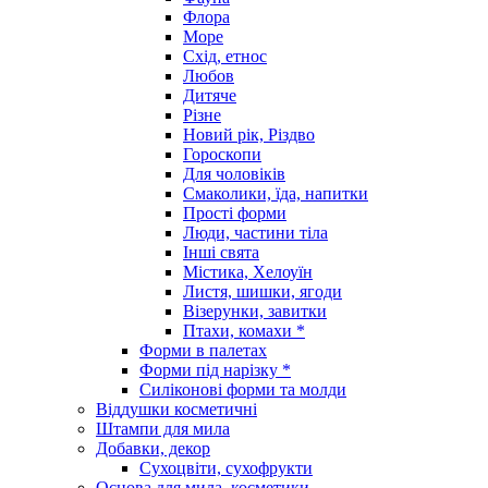
Флора
Море
Схід, етнос
Любов
Дитяче
Різне
Новий рік, Різдво
Гороскопи
Для чоловіків
Смаколики, їда, напитки
Прості форми
Люди, частини тіла
Інші свята
Містика, Хелоуїн
Листя, шишки, ягоди
Візерунки, завитки
Птахи, комахи *
Форми в палетах
Форми під нарізку *
Силіконові форми та молди
Віддушки косметичні
Штампи для мила
Добавки, декор
Сухоцвіти, сухофрукти
Основа для мила, косметики