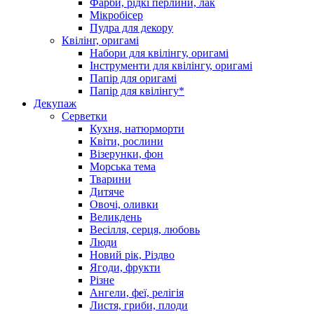
Фарби, рідкі перлини, лак
Мікробісер
Пудра для декору
Квілінг, оригамі
Набори для квілінгу, оригамі
Інструменти для квілінгу, оригамі
Папір для оригамі
Папір для квілінгу*
Декупаж
Серветки
Кухня, натюрморти
Квіти, рослини
Візерунки, фон
Морська тема
Тварини
Дитяче
Овочі, оливки
Великдень
Весілля, серця, любовь
Люди
Новий рік, Різдво
Ягоди, фрукти
Різне
Ангели, феї, релігія
Листя, гриби, плоди