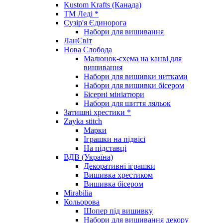
Kustom Krafts (Канада)
ТМ Леді *
Сузір'я Єдинорога
Набори для вишивання
ЛанСвіт
Нова Слобода
Малюнок-схема на канві для
вишивання
Набори для вишивки нитками
Набори для вишивки бісером
Бісерні мініатюри
Набори для шиття ляльок
Затишні хрестики *
Zayka stitch
Марки
Іграшки на підвісі
На підставці
ВДВ (Україна)
Декоративні іграшки
Вишивка хрестиком
Вишивка бісером
Mirabilia
Кольорова
Шопер під вишивку
Набори для вишивання декору