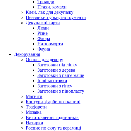
Троянди
Птахи, комахи
Клей, лак для декупажу
Пензлики-губки, інструменти
Декупажні карти
Люди
Різне
Флора
Натюрморти
Фауна
Декорування
Основа для декору
Заготовки під ліпку
Заготовки з дерева
Заготовки з пап'є маше
Інші заготовки
Заготовки з гіпсу
Заготовки з пінопласту
Магніти
Контури, фарби по тканині
Трафарети
Мозаїка
Виготовлення годинників
Натирки
Роспис по склу та керамиці