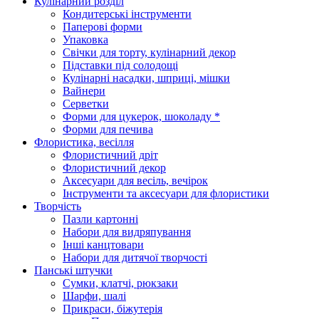
Кулінарний розділ
Кондитерські інструменти
Паперові форми
Упаковка
Свічки для торту, кулінарний декор
Підставки під солодощі
Кулінарні насадки, шприці, мішки
Вайнери
Серветки
Форми для цукерок, шоколаду *
Форми для печива
Флористика, весілля
Флористичний дріт
Флористичний декор
Аксесуари для весіль, вечірок
Інструменти та аксесуари для флористики
Творчість
Пазли картонні
Набори для видряпування
Інші канцтовари
Набори для дитячої творчості
Панські штучки
Сумки, клатчі, рюкзаки
Шарфи, шалі
Прикраси, біжутерія