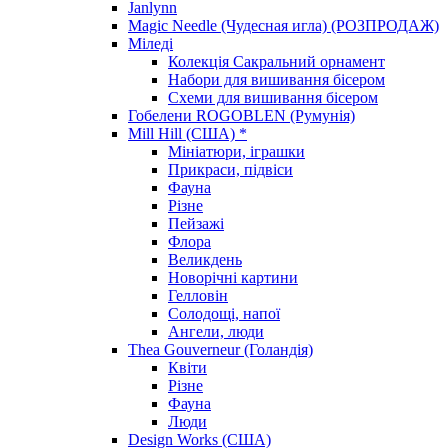
Janlynn
Magic Needle (Чудесная игла) (РОЗПРОДАЖ)
Міледі
Колекція Сакральний орнамент
Набори для вишивання бісером
Схеми для вишивання бісером
Гобелени ROGOBLEN (Румунія)
Mill Hill (США) *
Мініатюри, іграшки
Прикраси, підвіси
Фауна
Різне
Пейзажі
Флора
Великдень
Новорічні картини
Гелловін
Солодощі, напої
Ангели, люди
Thea Gouverneur (Голандія)
Квіти
Різне
Фауна
Люди
Design Works (США)