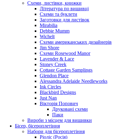
Схеми, листівки, книжки
Література по вишивці
Схеми та буклети
Заготовки для листівок
Mirabilia
Debbie Mumm
Wichelt
Схеми американських дизайнерів
Jim Shore
Cхеми Rosewood Manor
Lavender & Lace
Stoney Creek
Cottage Garden Samplings
Glendon Place
Alessandra Adelaide Needleworks
Ink Circles
Blackbird Designs
Just Nan
Вікторія Попович
Друковані схеми
Паки
Вироби з місцем для вишивки
Бісер, бісероплетіння
Набори для бісероплетіння
Ріоліс (Росія)