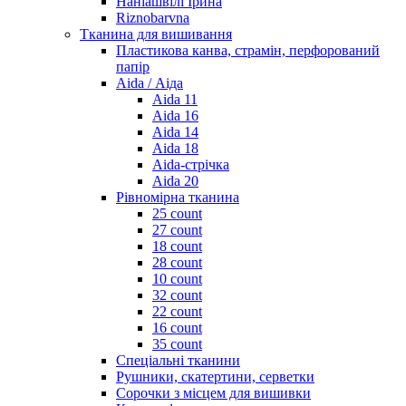
Наніашвілі Ірина
Riznobarvna
Тканина для вишивання
Пластикова канва, страмін, перфорований
папір
Aida / Аіда
Aida 11
Aida 16
Aida 14
Aida 18
Aida-стрічка
Aida 20
Рівномірна тканина
25 count
27 count
18 count
28 count
10 count
32 count
22 count
16 count
35 count
Спеціальні тканини
Рушники, скатертини, серветки
Сорочки з місцем для вишивки