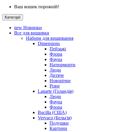
Ваш кошик порожній!
Категорії
new
Новинки
Все для вишивки
Набори для вишивання
Dimensions
Пейзажі
Флора
Фауна
Натюрморти
Люди
Дитяче
Новорічне
Різне
Lanarte (Голандія)
Люди
Фауна
Флора
Bucilla (США)
Vervaco (Бельгія)
Подушки
Картини