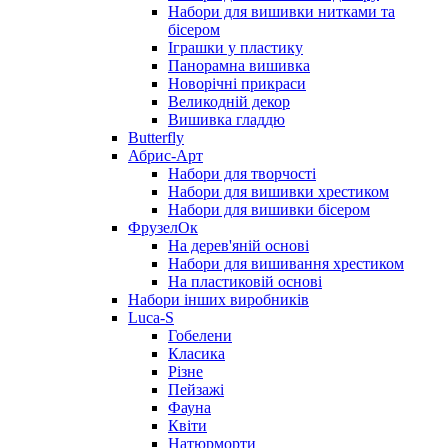
Набори для вишивки нитками та
бісером
Іграшки у пластику
Панорамна вишивка
Новорічні прикраси
Великодній декор
Вишивка гладдю
Butterfly
Абрис-Арт
Набори для творчості
Набори для вишивки хрестиком
Набори для вишивки бісером
ФрузелОк
На дерев'яній основі
Набори для вишивання хрестиком
На пластиковій основі
Набори інших виробників
Luca-S
Гобелени
Класика
Різне
Пейзажі
Фауна
Квіти
Натюрморти