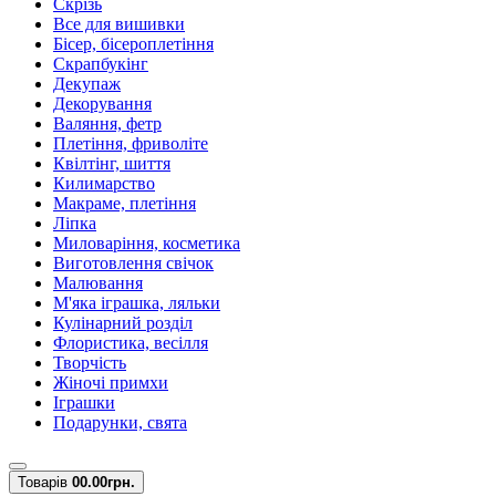
Скрізь
Все для вишивки
Бісер, бісероплетіння
Скрапбукінг
Декупаж
Декорування
Валяння, фетр
Плетіння, фриволіте
Квілтінг, шиття
Килимарство
Макраме, плетіння
Ліпка
Миловаріння, косметика
Виготовлення свічок
Малювання
М'яка іграшка, ляльки
Кулінарний розділ
Флористика, весілля
Творчість
Жіночі примхи
Іграшки
Подарунки, свята
Товарів
0
0.00грн.