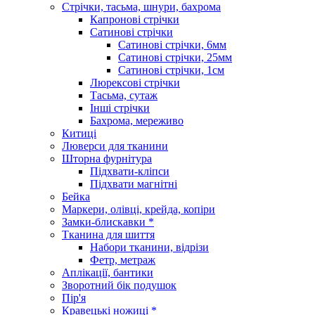
Стрічки, тасьма, шнури, бахрома
Капронові стрічки
Сатинові стрічки
Сатинові стрічки, 6мм
Сатинові стрічки, 25мм
Сатинові стрічки, 1см
Люрексові стрічки
Тасьма, сутаж
Інші стрічки
Бахрома, мереживо
Китиці
Люверси для тканини
Шторна фурнітура
Підхвати-кліпси
Підхвати магнітні
Бейка
Маркери, олівці, крейда, копіри
Замки-блискавки *
Тканина для шиття
Набори тканини, відрізи
Фетр, метраж
Аплікації, бантики
Зворотний бік подушок
Пір'я
Кравецькі ножиці *