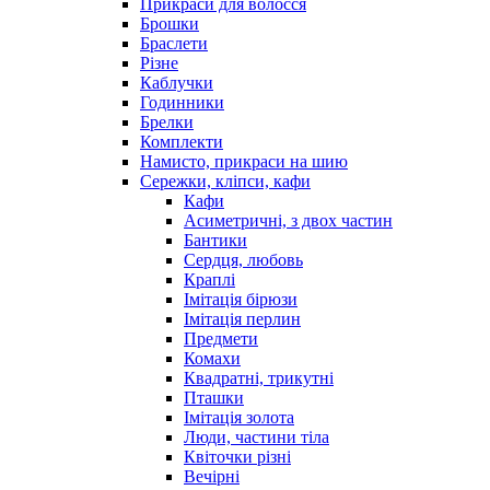
Прикраси для волосся
Брошки
Браслети
Різне
Каблучки
Годинники
Брелки
Комплекти
Намисто, прикраси на шию
Сережки, кліпси, кафи
Кафи
Асиметричні, з двох частин
Бантики
Сердця, любовь
Краплі
Імітація бірюзи
Імітація перлин
Предмети
Комахи
Квадратні, трикутні
Пташки
Імітація золота
Люди, частини тіла
Квіточки різні
Вечірні