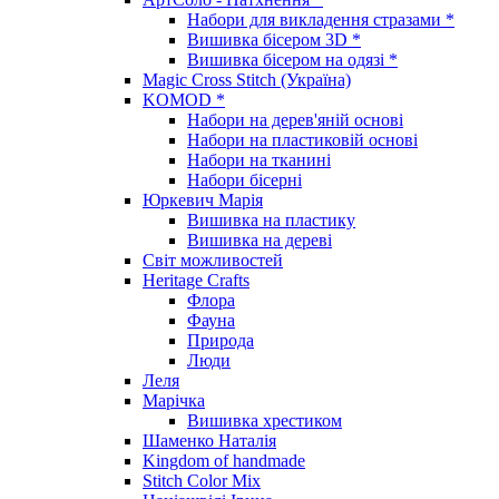
Набори для викладення стразами *
Вишивка бісером 3D *
Вишивка бісером на одязі *
Magic Cross Stitch (Україна)
KOMOD *
Набори на дерев'яній основі
Набори на пластиковій основі
Набори на тканині
Набори бісерні
Юркевич Марія
Вишивка на пластику
Вишивка на дереві
Світ можливостей
Heritage Crafts
Флора
Фауна
Природа
Люди
Леля
Марічка
Вишивка хрестиком
Шаменко Наталія
Kingdom of handmade
Stitch Color Mix