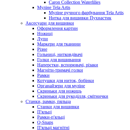
Caron Collection Waterlilies
Муліне Tela Artis
Муліне ручного фарбування Tela Artis
Нитка для вишивки Пухнастик
Аксесуари для вишивки
Оформлення картин
Ножиці
Лупи
Маркери для тканини
Різне
Гольниці, нитковдівачі
Голки для вишивання
Наперстки, вспорювачі, різаки
Магніти-тримачі голки
Рамки
Котушки для ниток, бобінки
Органайзери для муліне
Скриньки для ножиць
Скриньки для рукоділля, смітнички
Станки, рамки, пяльца
Станки для вишивки
П'яльці
Рамки-п'яльці
Q-Snaps
П'яльці магнітні