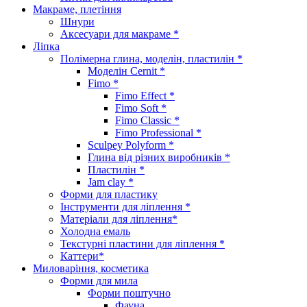
Макраме, плетіння
Шнури
Аксесуари для макраме *
Ліпка
Полімерна глина, моделін, пластилін *
Моделін Cernit *
Fimo *
Fimo Effect *
Fimo Soft *
Fimo Classic *
Fimo Professional *
Sculpey Polyform *
Глина від різних виробників *
Пластилін *
Jam clay *
Форми для пластику
Інструменти для ліплення *
Матеріали для ліплення*
Холодна емаль
Текстурні пластини для ліплення *
Каттери*
Миловаріння, косметика
Форми для мила
Форми поштучно
Фауна