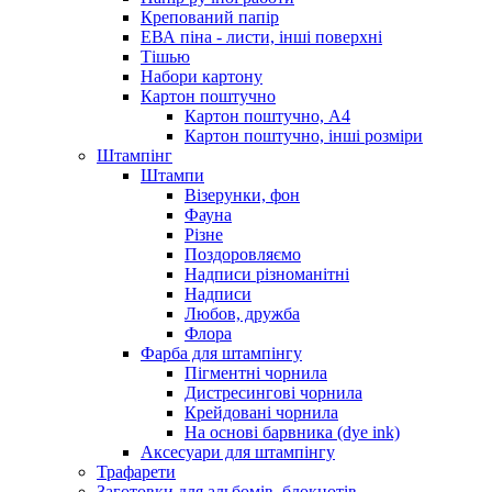
Крепований папір
ЕВА піна - листи, інші поверхні
Тішью
Набори картону
Картон поштучно
Картон поштучно, А4
Картон поштучно, інші розміри
Штампінг
Штампи
Візерунки, фон
Фауна
Різне
Поздоровляємо
Надписи різноманітні
Надписи
Любов, дружба
Флора
Фарба для штампінгу
Пігментні чорнила
Дистресингові чорнила
Крейдовані чорнила
На основі барвника (dye ink)
Аксесуари для штампінгу
Трафарети
Заготовки для альбомів, блокнотів