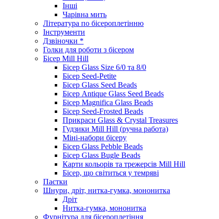
Інші
Чарівна мить
Література по бісероплетінню
Інструменти
Дзвіночки *
Голки для роботи з бісером
Бісер Mill Hill
Бісер Glass Size 6/0 та 8/0
Бісер Seed-Petite
Бісер Glass Seed Beads
Бісер Antique Glass Seed Beads
Бісер Magnifica Glass Beads
Бісер Seed-Frosted Beads
Прикраси Glass & Crystal Treasures
Гудзики Mill Hill (ручна работа)
Міні-набори бісеру
Бісер Glass Pebble Beads
Бісер Glass Bugle Beads
Карти кольорів та трежерсів Mill Hill
Бісер, що світиться у темряві
Паєтки
Шнури, дріт, нитка-гумка, мононитка
Дріт
Нитка-гумка, мононитка
Фурнітура для бісероплетіння