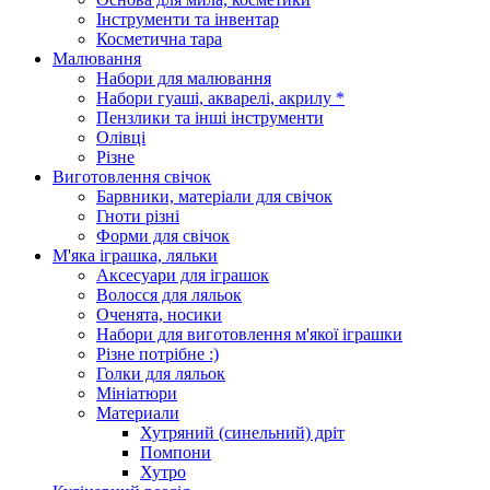
Інструменти та інвентар
Косметична тара
Малювання
Набори для малювання
Набори гуаші, акварелі, акрилу *
Пензлики та інші інструменти
Олівці
Різне
Виготовлення свічок
Барвники, матеріали для свічок
Гноти різні
Форми для свічок
М'яка іграшка, ляльки
Аксесуари для іграшок
Волосся для ляльок
Оченята, носики
Набори для виготовлення м'якої іграшки
Різне потрібне :)
Голки для ляльок
Мініатюри
Материали
Хутряний (синельний) дріт
Помпони
Хутро