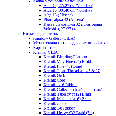
Канва з фоновим малюнком
Aida 16, 27х27 см (Voloshka)
Aida 16, 30х40 см (Voloshka)
Аїда 16 (Alisena)
Рівномірка 32 (Alisena)
Канва рівномірна 32 принтована
Voloshka, 27х27 см
Нитки, карти ниток
Rainbow Gallery (США)
Металізована нитка від різних виробників
Карти ниток
Kreinik (США)
Kreinik Blending Filament
Kreinik Very Fine (#4) Braid
Kreinik Fine (#8) Braid
Kreinik Japan Thread #1, #5 & #7
Kreinik Ombre
Kreinik Cord
Kreinik 1/16 Ribbon
Kreinik Collection (наборы ниток)
Kreinik Tapestry (#12) Braid
Kreinik Medium (#16) Braid
Kreinik cable
Kreinik 1/8 Ribbon
Kreinik Heavy #32 Braid (5m)