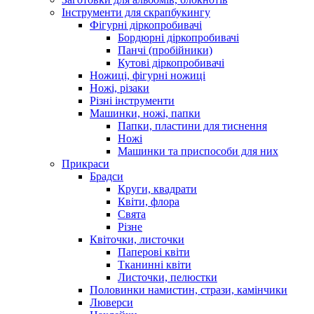
Інструменти для скрапбукингу
Фігурні діркопробивачі
Бордюрні діркопробивачі
Панчі (пробійники)
Кутові діркопробивачі
Ножиці, фігурні ножиці
Ножі, різаки
Різні інструменти
Машинки, ножі, папки
Папки, пластини для тиснення
Ножі
Машинки та приспособи для них
Прикраси
Брадси
Круги, квадрати
Квіти, флора
Свята
Різне
Квіточки, листочки
Паперові квіти
Тканинні квіти
Листочки, пелюстки
Половинки намистин, стрази, камінчики
Люверси