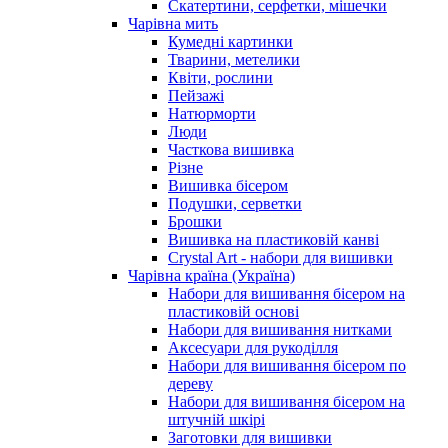
Скатертини, серфетки, мішечки
Чарiвна мить
Кумедні картинки
Тварини, метелики
Квіти, рослини
Пейзажі
Натюрморти
Люди
Часткова вишивка
Різне
Вишивка бісером
Подушки, серветки
Брошки
Вишивка на пластиковій канві
Crystal Art - набори для вишивки
Чарівна країна (Україна)
Набори для вишивання бісером на
пластиковій основі
Набори для вишивання нитками
Аксесуари для рукоділля
Набори для вишивання бісером по
дереву
Набори для вишивання бісером на
штучній шкірі
Заготовки для вишивки