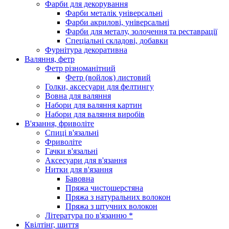
Фарби для декорування
Фарби металік універсальні
Фарби акрилові, універсальні
Фарби для металу, золочення та реставрації
Спеціальні складові, добавки
Фурнітура декоративна
Валяння, фетр
Фетр різноманітний
Фетр (войлок) листовий
Голки, аксесуари для фелтингу
Вовна для валяння
Набори для валяння картин
Набори для валяння виробів
В'язання, фриволіте
Спиці в'язальні
Фриволіте
Гачки в'язальні
Аксесуари для в'язання
Нитки для в'язання
Бавовна
Пряжа чистошерстяна
Пряжа з натуральних волокон
Пряжа з штучних волокон
Література по в'язанню *
Квілтінг, шиття