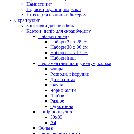
Намистини*
Підвіски, кулони, шарміки
Нитки для вышивки бисером
Скрапбукінг
Заготовки для листівок
Картон, папір для скрапбукінгу
Набори паперу
Набори 22 х 28 см
Набори 30 х 30 см
Набори 12 х 17 см
Набори інші
Пергаментний папір, велум, калька
Флора
Розводи, візерунки
Дитяча тема
Фауна
Чорно-білий
Любов
Разное
Однотонна
Папір поштучно
30х30
А4
Фольга
Папір ручної работи