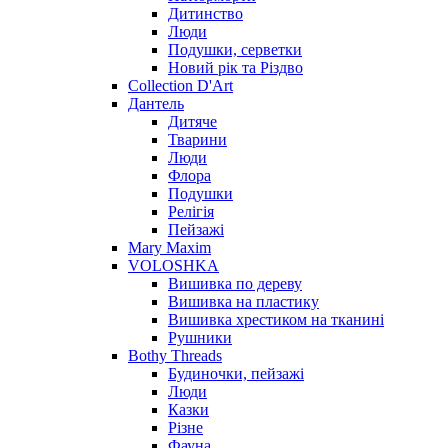
Дитинство
Люди
Подушки, серветки
Новий рік та Різдво
Collection D'Art
Дантель
Дитяче
Тварини
Люди
Флора
Подушки
Релігія
Пейзажі
Mary Maxim
VOLOSHKA
Вишивка по дереву
Вишивка на пластику
Вишивка хрестиком на тканині
Рушники
Bothy Threads
Будиночки, пейзажі
Люди
Казки
Різне
Фауна