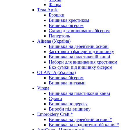
Флора
Тела Артіс
Брошки
Вишивка хрестиком
Вишивка бісером
Схеми для вишивання бісером
Папертоль
Alisena (Україна)
Вишивка на дерев'яній основі
Заготовки з фанери під вишивку
Вишивка на пластиковій канві
Набори для вишивання хрестиком
Еко-сумки під вишивку бісером
OLANTA (Україна)
Вишивка бісером
Вишивка нитками
Virena
Вишивка на пластиковій канві
Сумки
Вишивка по дереву
Вироби під вишивку
Embroidery Craft *
Вишивка на дерев'яній основі *
Вишивка на водорозчинній канві *
АртСоло - Натхнення *