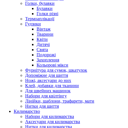
Голки, булавки
Булавки
Голки різні
Термоаплікації
Гудзики
Вінтаж
Тварини
Квіти
Дитячі
Свята
Подорожі
Захоплення
Кольорові мікси
Фурнітура для сумок, шкатулок
Допоміжне для шиття
Ножі, аксесуари до них
Клей, добавки для тканини
Для швейних машинок
Набори для квілтінгу
Лінійки, шаблони, трафарети, мати
Нитки для шиття
Килимарство
Набори для килимарства
Аксесуари для килимарства
Нитки для килимарства