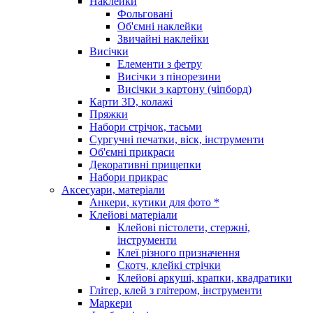
Наклейки
Фольговані
Об'ємні наклейки
Звичайні наклейки
Висічки
Елементи з фетру
Висічки з пінорезини
Висічки з картону (чіпборд)
Карти 3D, колажі
Пряжки
Набори стрічок, тасьми
Сургучні печатки, віск, інструменти
Об'ємні прикраси
Декоративні прищепки
Набори прикрас
Аксесуари, матеріали
Анкери, кутики для фото *
Клейові матеріали
Клейові пістолети, стержні,
інструменти
Клеї різного призначення
Скотч, клейкі стрічки
Клейові аркуші, крапки, квадратики
Глітер, клей з глітером, інструменти
Маркери