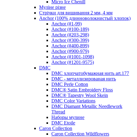
Micro Ice Chenill
Муліне різне
Стрічки для вишивання 2 мм, 4 мм
Anchor (100% длинноволокнистый хлопок)
Anchor (#1-99)
Anchor (#100-189)
Anchor (#203-298)
Anchor (#300-399)
Anchor (#400-899)
Anchor (#900-979)
Anchor (#1001-1098)
Anchor (#1201-9575)
DMC
DMC хлопчатобумажная нить art.177
DMC - металлизированая нить
DMC Perle Cotton
DMC® Satin Embroidery Floss
DMC® Tapestry Wool Skein
DMC Color Variations
DMC Diamant Metallic Needlework
Thread
Наборы мулине
DMC Etoile
Caron Collection
Caron Collection Wildflowers