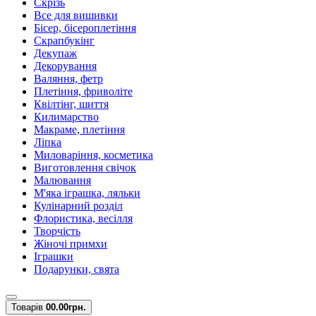
Скрізь
Все для вишивки
Бісер, бісероплетіння
Скрапбукінг
Декупаж
Декорування
Валяння, фетр
Плетіння, фриволіте
Квілтінг, шиття
Килимарство
Макраме, плетіння
Ліпка
Миловаріння, косметика
Виготовлення свічок
Малювання
М'яка іграшка, ляльки
Кулінарний розділ
Флористика, весілля
Творчість
Жіночі примхи
Іграшки
Подарунки, свята
Товарів
0
0.00грн.