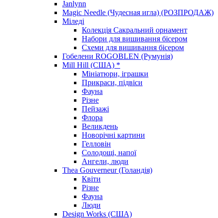
Janlynn
Magic Needle (Чудесная игла) (РОЗПРОДАЖ)
Міледі
Колекція Сакральний орнамент
Набори для вишивання бісером
Схеми для вишивання бісером
Гобелени ROGOBLEN (Румунія)
Mill Hill (США) *
Мініатюри, іграшки
Прикраси, підвіси
Фауна
Різне
Пейзажі
Флора
Великдень
Новорічні картини
Гелловін
Солодощі, напої
Ангели, люди
Thea Gouverneur (Голандія)
Квіти
Різне
Фауна
Люди
Design Works (США)