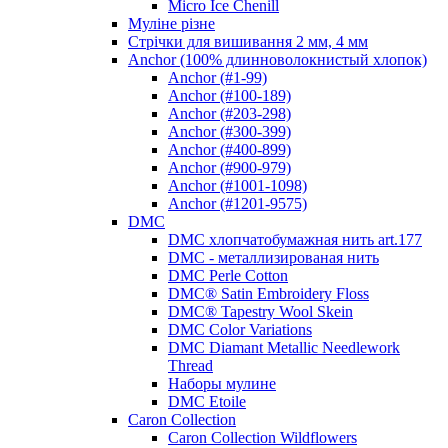
Micro Ice Chenill
Муліне різне
Стрічки для вишивання 2 мм, 4 мм
Anchor (100% длинноволокнистый хлопок)
Anchor (#1-99)
Anchor (#100-189)
Anchor (#203-298)
Anchor (#300-399)
Anchor (#400-899)
Anchor (#900-979)
Anchor (#1001-1098)
Anchor (#1201-9575)
DMC
DMC хлопчатобумажная нить art.177
DMC - металлизированая нить
DMC Perle Cotton
DMC® Satin Embroidery Floss
DMC® Tapestry Wool Skein
DMC Color Variations
DMC Diamant Metallic Needlework
Thread
Наборы мулине
DMC Etoile
Caron Collection
Caron Collection Wildflowers