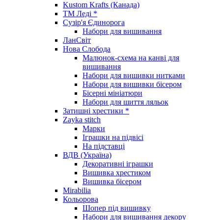
Kustom Krafts (Канада)
ТМ Леді *
Сузір'я Єдинорога
Набори для вишивання
ЛанСвіт
Нова Слобода
Малюнок-схема на канві для
вишивання
Набори для вишивки нитками
Набори для вишивки бісером
Бісерні мініатюри
Набори для шиття ляльок
Затишні хрестики *
Zayka stitch
Марки
Іграшки на підвісі
На підставці
ВДВ (Україна)
Декоративні іграшки
Вишивка хрестиком
Вишивка бісером
Mirabilia
Кольорова
Шопер під вишивку
Набори для вишивання декору