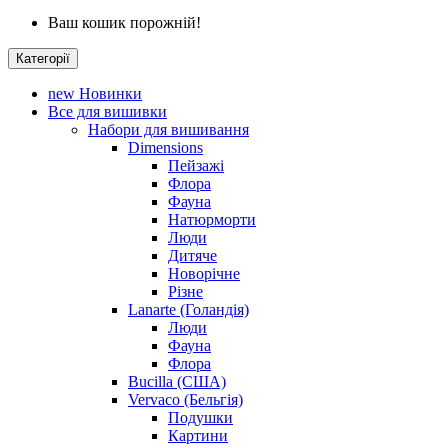
Ваш кошик порожній!
Категорії
new
Новинки
Все для вишивки
Набори для вишивання
Dimensions
Пейзажі
Флора
Фауна
Натюрморти
Люди
Дитяче
Новорічне
Різне
Lanarte (Голандія)
Люди
Фауна
Флора
Bucilla (США)
Vervaco (Бельгія)
Подушки
Картини