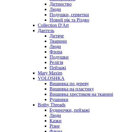
Дитинство
Люди
Подушки, серветки
Новий рік та Різдво
Collection D'Art
Дантель
Дитяче
Тварини
Люди
Флора
Подушки
Релігія
Пейзажі
Mary Maxim
VOLOSHKA
Вишивка по дереву
Вишивка на пластику
Вишивка хрестиком на тканині
Рушники
Bothy Threads
Будиночки, пейзажі
Люди
Казки
Різне
Фауна