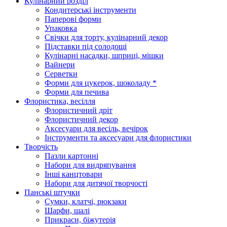
Кулінарний розділ
Кондитерські інструменти
Паперові форми
Упаковка
Свічки для торту, кулінарний декор
Підставки під солодощі
Кулінарні насадки, шприці, мішки
Вайнери
Серветки
Форми для цукерок, шоколаду *
Форми для печива
Флористика, весілля
Флористичний дріт
Флористичний декор
Аксесуари для весіль, вечірок
Інструменти та аксесуари для флористики
Творчість
Пазли картонні
Набори для видряпування
Інші канцтовари
Набори для дитячої творчості
Панські штучки
Сумки, клатчі, рюкзаки
Шарфи, шалі
Прикраси, біжутерія