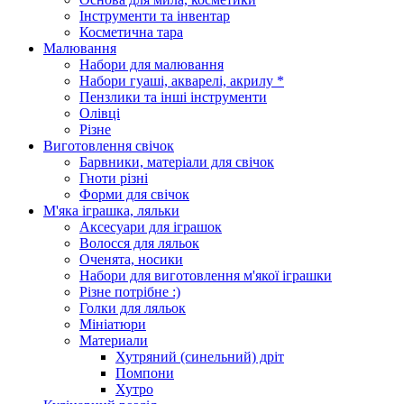
Інструменти та інвентар
Косметична тара
Малювання
Набори для малювання
Набори гуаші, акварелі, акрилу *
Пензлики та інші інструменти
Олівці
Різне
Виготовлення свічок
Барвники, матеріали для свічок
Гноти різні
Форми для свічок
М'яка іграшка, ляльки
Аксесуари для іграшок
Волосся для ляльок
Оченята, носики
Набори для виготовлення м'якої іграшки
Різне потрібне :)
Голки для ляльок
Мініатюри
Материали
Хутряний (синельний) дріт
Помпони
Хутро