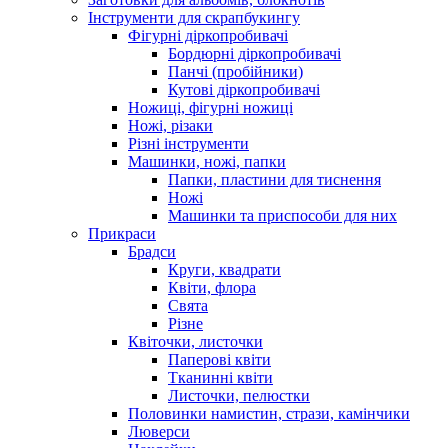
Інструменти для скрапбукингу
Фігурні діркопробивачі
Бордюрні діркопробивачі
Панчі (пробійники)
Кутові діркопробивачі
Ножиці, фігурні ножиці
Ножі, різаки
Різні інструменти
Машинки, ножі, папки
Папки, пластини для тиснення
Ножі
Машинки та приспособи для них
Прикраси
Брадси
Круги, квадрати
Квіти, флора
Свята
Різне
Квіточки, листочки
Паперові квіти
Тканинні квіти
Листочки, пелюстки
Половинки намистин, стрази, камінчики
Люверси