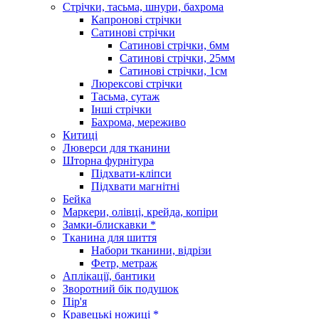
Стрічки, тасьма, шнури, бахрома
Капронові стрічки
Сатинові стрічки
Сатинові стрічки, 6мм
Сатинові стрічки, 25мм
Сатинові стрічки, 1см
Люрексові стрічки
Тасьма, сутаж
Інші стрічки
Бахрома, мереживо
Китиці
Люверси для тканини
Шторна фурнітура
Підхвати-кліпси
Підхвати магнітні
Бейка
Маркери, олівці, крейда, копіри
Замки-блискавки *
Тканина для шиття
Набори тканини, відрізи
Фетр, метраж
Аплікації, бантики
Зворотний бік подушок
Пір'я
Кравецькі ножиці *