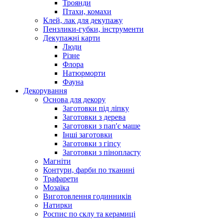
Троянди
Птахи, комахи
Клей, лак для декупажу
Пензлики-губки, інструменти
Декупажні карти
Люди
Різне
Флора
Натюрморти
Фауна
Декорування
Основа для декору
Заготовки під ліпку
Заготовки з дерева
Заготовки з пап'є маше
Інші заготовки
Заготовки з гіпсу
Заготовки з пінопласту
Магніти
Контури, фарби по тканині
Трафарети
Мозаїка
Виготовлення годинників
Натирки
Роспис по склу та керамиці