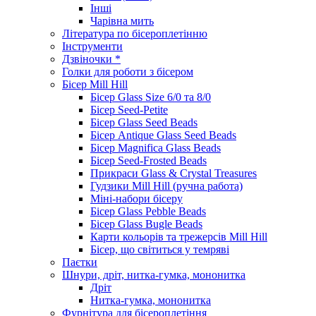
Інші
Чарівна мить
Література по бісероплетінню
Інструменти
Дзвіночки *
Голки для роботи з бісером
Бісер Mill Hill
Бісер Glass Size 6/0 та 8/0
Бісер Seed-Petite
Бісер Glass Seed Beads
Бісер Antique Glass Seed Beads
Бісер Magnifica Glass Beads
Бісер Seed-Frosted Beads
Прикраси Glass & Crystal Treasures
Гудзики Mill Hill (ручна работа)
Міні-набори бісеру
Бісер Glass Pebble Beads
Бісер Glass Bugle Beads
Карти кольорів та трежерсів Mill Hill
Бісер, що світиться у темряві
Паєтки
Шнури, дріт, нитка-гумка, мононитка
Дріт
Нитка-гумка, мононитка
Фурнітура для бісероплетіння