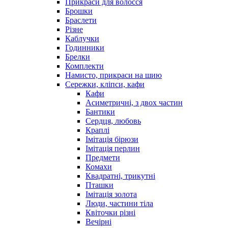
Прикраси для волосся
Брошки
Браслети
Різне
Каблучки
Годинники
Брелки
Комплекти
Намисто, прикраси на шию
Сережки, кліпси, кафи
Кафи
Асиметричні, з двох частин
Бантики
Сердця, любовь
Краплі
Імітація бірюзи
Імітація перлин
Предмети
Комахи
Квадратні, трикутні
Пташки
Імітація золота
Люди, частини тіла
Квіточки різні
Вечірні