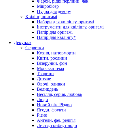
Фарби, рідкі перлини, лак
Мікробісер
Пудра для декору
Квілінг, оригамі
Набори для квілінгу, оригамі
Інструменти для квілінгу, оригамі
Папір для оригамі
Папір для квілінгу*
Декупаж
Серветки
Кухня, натюрморти
Квіти, рослини
Візерунки, фон
Морська тема
Тварини
Дитяче
Овочі, оливки
Великдень
Весілля, серця, любовь
Люди
Новий рік, Різдво
Ягоди, фрукти
Різне
Ангели, феї, релігія
Листя, гриби, плоди