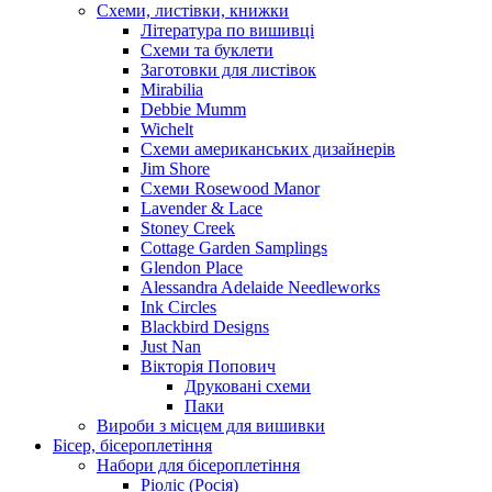
Схеми, листівки, книжки
Література по вишивці
Схеми та буклети
Заготовки для листівок
Mirabilia
Debbie Mumm
Wichelt
Схеми американських дизайнерів
Jim Shore
Cхеми Rosewood Manor
Lavender & Lace
Stoney Creek
Cottage Garden Samplings
Glendon Place
Alessandra Adelaide Needleworks
Ink Circles
Blackbird Designs
Just Nan
Вікторія Попович
Друковані схеми
Паки
Вироби з місцем для вишивки
Бісер, бісероплетіння
Набори для бісероплетіння
Ріоліс (Росія)