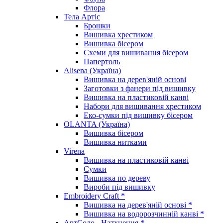
Флора
Тела Артіс
Брошки
Вишивка хрестиком
Вишивка бісером
Схеми для вишивання бісером
Папертоль
Alisena (Україна)
Вишивка на дерев'яній основі
Заготовки з фанери під вишивку
Вишивка на пластиковій канві
Набори для вишивання хрестиком
Еко-сумки під вишивку бісером
OLANTA (Україна)
Вишивка бісером
Вишивка нитками
Virena
Вишивка на пластиковій канві
Сумки
Вишивка по дереву
Вироби під вишивку
Embroidery Craft *
Вишивка на дерев'яній основі *
Вишивка на водорозчинній канві *
АртСоло - Натхнення *