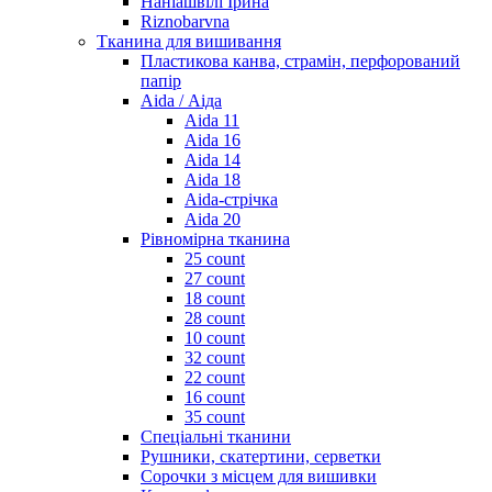
Наніашвілі Ірина
Riznobarvna
Тканина для вишивання
Пластикова канва, страмін, перфорований
папір
Aida / Аіда
Aida 11
Aida 16
Aida 14
Aida 18
Aida-стрічка
Aida 20
Рівномірна тканина
25 count
27 count
18 count
28 count
10 count
32 count
22 count
16 count
35 count
Спеціальні тканини
Рушники, скатертини, серветки
Сорочки з місцем для вишивки