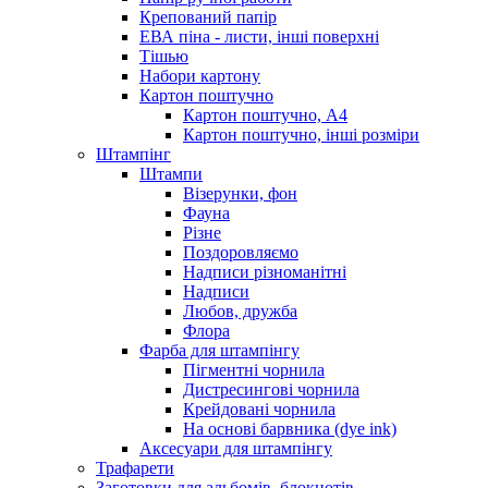
Крепований папір
ЕВА піна - листи, інші поверхні
Тішью
Набори картону
Картон поштучно
Картон поштучно, А4
Картон поштучно, інші розміри
Штампінг
Штампи
Візерунки, фон
Фауна
Різне
Поздоровляємо
Надписи різноманітні
Надписи
Любов, дружба
Флора
Фарба для штампінгу
Пігментні чорнила
Дистресингові чорнила
Крейдовані чорнила
На основі барвника (dye ink)
Аксесуари для штампінгу
Трафарети
Заготовки для альбомів, блокнотів