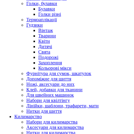
Голки, булавки
Булавки
Голки різні
Термоаплікації
Гудзики
Вінтаж
Тварини
Квіти
Дитячі
Свята
Подорожі
Захоплення
Кольорові мікси
Фурнітура для сумок, шкатулок
Допоміжне для шиття
Ножі, аксесуари до них
Клей, добавки для тканини
Для швейних машинок
Набори для квілтінгу
Лінійки, шаблони, трафарети, мати
Нитки для шиття
Килимарство
Набори для килимарства
Аксесуари для килимарства
Нитки для килимарства