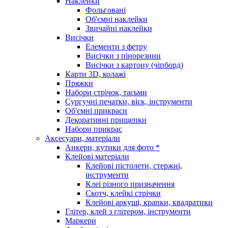
Наклейки
Фольговані
Об'ємні наклейки
Звичайні наклейки
Висічки
Елементи з фетру
Висічки з пінорезини
Висічки з картону (чіпборд)
Карти 3D, колажі
Пряжки
Набори стрічок, тасьми
Сургучні печатки, віск, інструменти
Об'ємні прикраси
Декоративні прищепки
Набори прикрас
Аксесуари, матеріали
Анкери, кутики для фото *
Клейові матеріали
Клейові пістолети, стержні,
інструменти
Клеї різного призначення
Скотч, клейкі стрічки
Клейові аркуші, крапки, квадратики
Глітер, клей з глітером, інструменти
Маркери