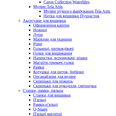
Caron Collection Waterlilies
Муліне Tela Artis
Муліне ручного фарбування Tela Artis
Нитка для вишивки Пухнастик
Аксесуари для вишивки
Оформлення картин
Ножиці
Лупи
Маркери для тканини
Різне
Гольниці, нитковдівачі
Голки для вишивання
Наперстки, вспорювачі, різаки
Магніти-тримачі голки
Рамки
Котушки для ниток, бобінки
Органайзери для муліне
Скриньки для ножиць
Скриньки для рукоділля, смітнички
Станки, рамки, пяльца
Станки для вишивки
П'яльці
Рамки-п'яльці
Q-Snaps
П'яльці магнітні