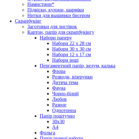
Намистини*
Підвіски, кулони, шарміки
Нитки для вышивки бисером
Скрапбукінг
Заготовки для листівок
Картон, папір для скрапбукінгу
Набори паперу
Набори 22 х 28 см
Набори 30 х 30 см
Набори 12 х 17 см
Набори інші
Пергаментний папір, велум, калька
Флора
Розводи, візерунки
Дитяча тема
Фауна
Чорно-білий
Любов
Разное
Однотонна
Папір поштучно
30х30
А4
Фольга
Папір ручної работи