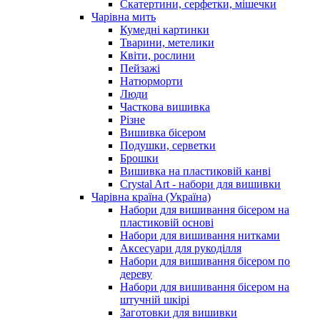
Скатертини, серфетки, мішечки
Чарiвна мить
Кумедні картинки
Тварини, метелики
Квіти, рослини
Пейзажі
Натюрморти
Люди
Часткова вишивка
Різне
Вишивка бісером
Подушки, серветки
Брошки
Вишивка на пластиковій канві
Crystal Art - набори для вишивки
Чарівна країна (Україна)
Набори для вишивання бісером на
пластиковій основі
Набори для вишивання нитками
Аксесуари для рукоділля
Набори для вишивання бісером по
дереву
Набори для вишивання бісером на
штучній шкірі
Заготовки для вишивки