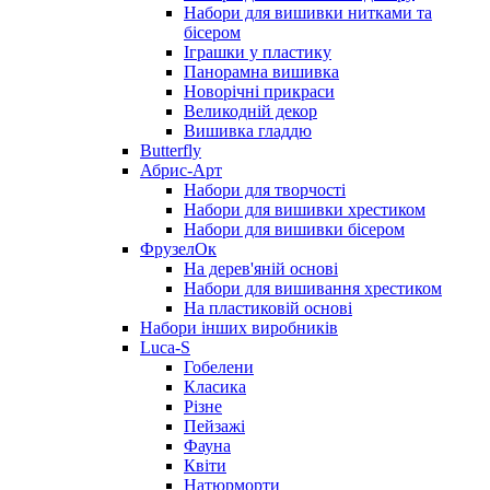
Набори для вишивки нитками та
бісером
Іграшки у пластику
Панорамна вишивка
Новорічні прикраси
Великодній декор
Вишивка гладдю
Butterfly
Абрис-Арт
Набори для творчості
Набори для вишивки хрестиком
Набори для вишивки бісером
ФрузелОк
На дерев'яній основі
Набори для вишивання хрестиком
На пластиковій основі
Набори інших виробників
Luca-S
Гобелени
Класика
Різне
Пейзажі
Фауна
Квіти
Натюрморти