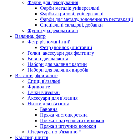
Фарби для декорування
Фарби металік універсальні
Фарби акрилові, універсальні
Фарби для металу, золочення та реставрації
Спеціальні складові, добавки
Фурнітура декоративна
Валяння, фетр
Фетр різноманітний
Фетр (войлок) листовий
Голки, аксесуари для фелтингу
Вовна для валяння
Набори для валяння картин
Набори для валяння виробів
В'язання, фриволіте
Спиці в'язальні
Фриволіте
Гачки в'язальні
Аксесуари для в'язання
Нитки для в'язання
Бавовна
Пряжа чистошерстяна
Пряжа з натуральних волокон
Пряжа з штучних волокон
Література по в'язанню *
Квілтінг, шиття