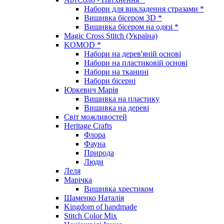
Набори для викладення стразами *
Вишивка бісером 3D *
Вишивка бісером на одязі *
Magic Cross Stitch (Україна)
KOMOD *
Набори на дерев'яній основі
Набори на пластиковій основі
Набори на тканині
Набори бісерні
Юркевич Марія
Вишивка на пластику
Вишивка на дереві
Світ можливостей
Heritage Crafts
Флора
Фауна
Природа
Люди
Леля
Марічка
Вишивка хрестиком
Шаменко Наталія
Kingdom of handmade
Stitch Color Mix