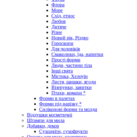
Флора
Море
Схід, етнос
Любов
Дитяче
Різне
Новий рік, Різдво
Гороскопи
Для чоловіків
Смаколики, їда, напитки
Прості форми
Люди, частини тіла
Інші свята
Містика, Хелоуїн
Листя, шишки, ягоди
Візерунки, завитки
Птахи, комахи *
Форми в палетах
Форми під нарізку *
Силіконові форми та молди
Віддушки косметичні
Штампи для мила
Добавки, декор
Сухоцвіти, сухофрукти
Основа для мила, косметики