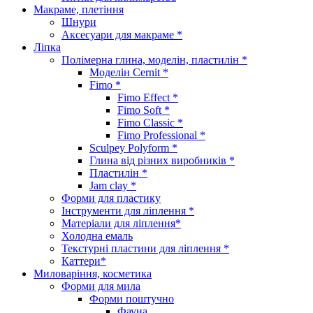
Макраме, плетіння
Шнури
Аксесуари для макраме *
Ліпка
Полімерна глина, моделін, пластилін *
Моделін Cernit *
Fimo *
Fimo Effect *
Fimo Soft *
Fimo Classic *
Fimo Professional *
Sculpey Polyform *
Глина від різних виробників *
Пластилін *
Jam clay *
Форми для пластику
Інструменти для ліплення *
Матеріали для ліплення*
Холодна емаль
Текстурні пластини для ліплення *
Каттери*
Миловаріння, косметика
Форми для мила
Форми поштучно
Фауна