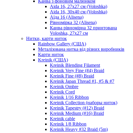
Канва з фоновим малюнком
Aida 16, 27х27 см (Voloshka)
Aida 16, 30х40 см (Voloshka)
Аїда 16 (Alisena)
Рівномірка 32 (Alisena)
Канва рівномірна 32 принтована
Voloshka, 27х27 см
Нитки, карти ниток
Rainbow Gallery (США)
Металізована нитка від різних виробників
Карти ниток
Kreinik (США)
Kreinik Blending Filament
Kreinik Very Fine (#4) Braid
Kreinik Fine (#8) Braid
Kreinik Japan Thread #1, #5 & #7
Kreinik Ombre
Kreinik Cord
Kreinik 1/16 Ribbon
Kreinik Collection (наборы ниток)
Kreinik Tapestry (#12) Braid
Kreinik Medium (#16) Braid
Kreinik cable
Kreinik 1/8 Ribbon
Kreinik Heavy #32 Braid (5m)