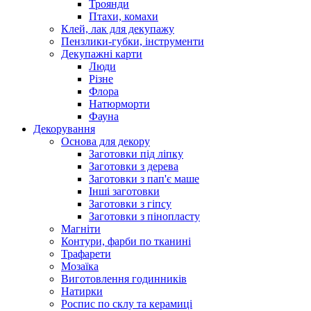
Троянди
Птахи, комахи
Клей, лак для декупажу
Пензлики-губки, інструменти
Декупажні карти
Люди
Різне
Флора
Натюрморти
Фауна
Декорування
Основа для декору
Заготовки під ліпку
Заготовки з дерева
Заготовки з пап'є маше
Інші заготовки
Заготовки з гіпсу
Заготовки з пінопласту
Магніти
Контури, фарби по тканині
Трафарети
Мозаїка
Виготовлення годинників
Натирки
Роспис по склу та керамиці