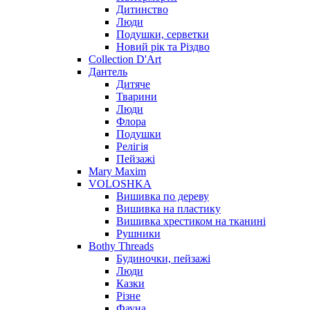
Дитинство
Люди
Подушки, серветки
Новий рік та Різдво
Collection D'Art
Дантель
Дитяче
Тварини
Люди
Флора
Подушки
Релігія
Пейзажі
Mary Maxim
VOLOSHKA
Вишивка по дереву
Вишивка на пластику
Вишивка хрестиком на тканині
Рушники
Bothy Threads
Будиночки, пейзажі
Люди
Казки
Різне
Фауна