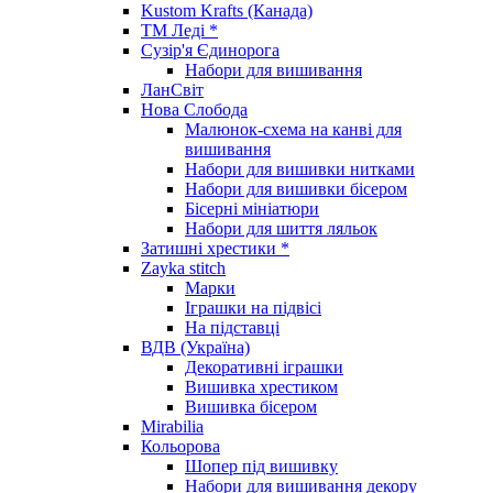
Kustom Krafts (Канада)
ТМ Леді *
Сузір'я Єдинорога
Набори для вишивання
ЛанСвіт
Нова Слобода
Малюнок-схема на канві для
вишивання
Набори для вишивки нитками
Набори для вишивки бісером
Бісерні мініатюри
Набори для шиття ляльок
Затишні хрестики *
Zayka stitch
Марки
Іграшки на підвісі
На підставці
ВДВ (Україна)
Декоративні іграшки
Вишивка хрестиком
Вишивка бісером
Mirabilia
Кольорова
Шопер під вишивку
Набори для вишивання декору