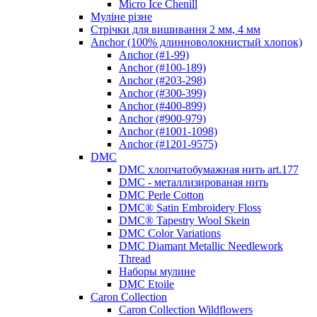
Micro Ice Chenill
Муліне різне
Стрічки для вишивання 2 мм, 4 мм
Anchor (100% длинноволокнистый хлопок)
Anchor (#1-99)
Anchor (#100-189)
Anchor (#203-298)
Anchor (#300-399)
Anchor (#400-899)
Anchor (#900-979)
Anchor (#1001-1098)
Anchor (#1201-9575)
DMC
DMC хлопчатобумажная нить art.177
DMC - металлизированая нить
DMC Perle Cotton
DMC® Satin Embroidery Floss
DMC® Tapestry Wool Skein
DMC Color Variations
DMC Diamant Metallic Needlework
Thread
Наборы мулине
DMC Etoile
Caron Collection
Caron Collection Wildflowers