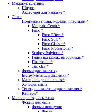
Макраме, плетіння
Шнури
Аксесуари для макраме *
Ліпка
Полімерна глина, моделін, пластилін *
Моделін Cernit *
Fimo *
Fimo Effect *
Fimo Soft *
Fimo Classic *
Fimo Professional *
Sculpey Polyform *
Глина від різних виробників *
Пластилін *
Jam clay *
Форми для пластику
Інструменти для ліплення *
Матеріали для ліплення*
Холодна емаль
Текстурні пластини для ліплення *
Каттери*
Миловаріння, косметика
Форми для мила
Форми поштучно
Фауна