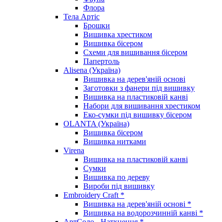
Флора
Тела Артіс
Брошки
Вишивка хрестиком
Вишивка бісером
Схеми для вишивання бісером
Папертоль
Alisena (Україна)
Вишивка на дерев'яній основі
Заготовки з фанери під вишивку
Вишивка на пластиковій канві
Набори для вишивання хрестиком
Еко-сумки під вишивку бісером
OLANTA (Україна)
Вишивка бісером
Вишивка нитками
Virena
Вишивка на пластиковій канві
Сумки
Вишивка по дереву
Вироби під вишивку
Embroidery Craft *
Вишивка на дерев'яній основі *
Вишивка на водорозчинній канві *
АртСоло - Натхнення *