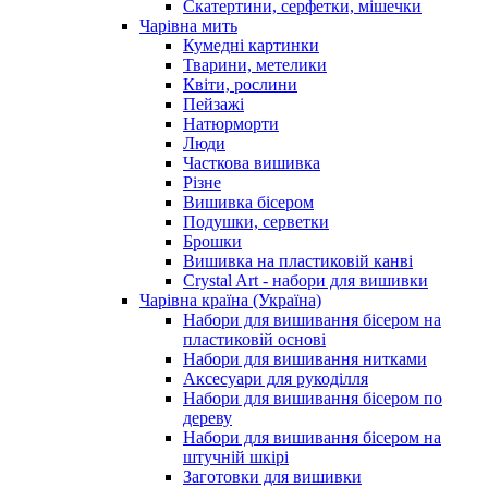
Скатертини, серфетки, мішечки
Чарiвна мить
Кумедні картинки
Тварини, метелики
Квіти, рослини
Пейзажі
Натюрморти
Люди
Часткова вишивка
Різне
Вишивка бісером
Подушки, серветки
Брошки
Вишивка на пластиковій канві
Crystal Art - набори для вишивки
Чарівна країна (Україна)
Набори для вишивання бісером на
пластиковій основі
Набори для вишивання нитками
Аксесуари для рукоділля
Набори для вишивання бісером по
дереву
Набори для вишивання бісером на
штучній шкірі
Заготовки для вишивки