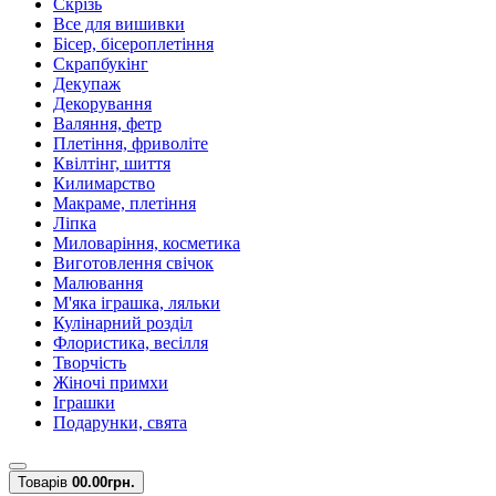
Скрізь
Все для вишивки
Бісер, бісероплетіння
Скрапбукінг
Декупаж
Декорування
Валяння, фетр
Плетіння, фриволіте
Квілтінг, шиття
Килимарство
Макраме, плетіння
Ліпка
Миловаріння, косметика
Виготовлення свічок
Малювання
М'яка іграшка, ляльки
Кулінарний розділ
Флористика, весілля
Творчість
Жіночі примхи
Іграшки
Подарунки, свята
Товарів
0
0.00грн.