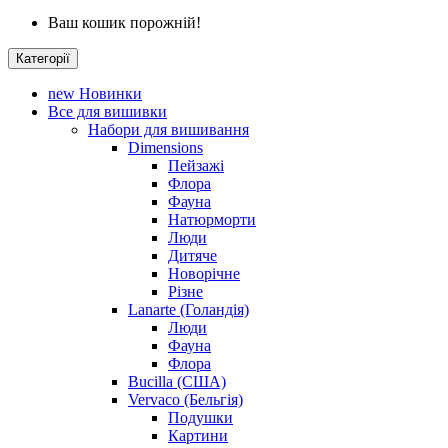
Ваш кошик порожній!
Категорії
new
Новинки
Все для вишивки
Набори для вишивання
Dimensions
Пейзажі
Флора
Фауна
Натюрморти
Люди
Дитяче
Новорічне
Різне
Lanarte (Голандія)
Люди
Фауна
Флора
Bucilla (США)
Vervaco (Бельгія)
Подушки
Картини