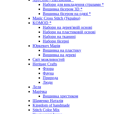
Набори для викладення стразами *
Вишивка бісером 3D *
Вишивка бісером на одязі *
Magic Cross Stitch (Україна)
KOMOD *
Набори на дерев'яній основі
Набори на пластиковій основі
Набори на тканині
Набори бісерні
Юркевич Марія
Вишивка на пластику
Вишивка на дереві
Світ можливостей
Heritage Crafts
Флора
Фауна
Природа
Люди
Леля
Марічка
Вишивка хрестиком
Шаменко Наталія
Kingdom of handmade
Stitch Color Mix