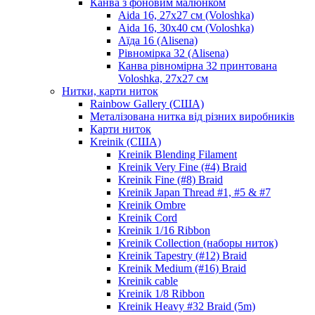
Канва з фоновим малюнком
Aida 16, 27х27 см (Voloshka)
Aida 16, 30х40 см (Voloshka)
Аїда 16 (Alisena)
Рівномірка 32 (Alisena)
Канва рівномірна 32 принтована
Voloshka, 27х27 см
Нитки, карти ниток
Rainbow Gallery (США)
Металізована нитка від різних виробників
Карти ниток
Kreinik (США)
Kreinik Blending Filament
Kreinik Very Fine (#4) Braid
Kreinik Fine (#8) Braid
Kreinik Japan Thread #1, #5 & #7
Kreinik Ombre
Kreinik Cord
Kreinik 1/16 Ribbon
Kreinik Collection (наборы ниток)
Kreinik Tapestry (#12) Braid
Kreinik Medium (#16) Braid
Kreinik cable
Kreinik 1/8 Ribbon
Kreinik Heavy #32 Braid (5m)