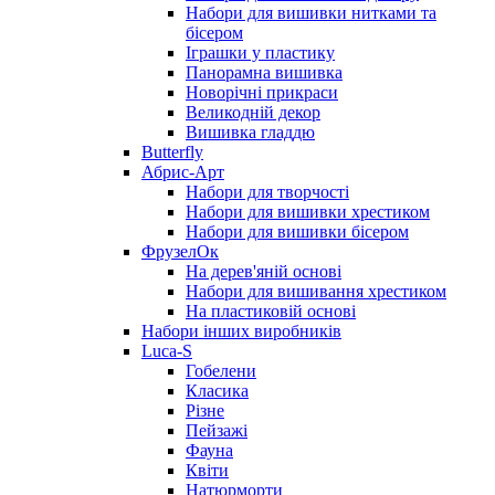
Набори для вишивки нитками та
бісером
Іграшки у пластику
Панорамна вишивка
Новорічні прикраси
Великодній декор
Вишивка гладдю
Butterfly
Абрис-Арт
Набори для творчості
Набори для вишивки хрестиком
Набори для вишивки бісером
ФрузелОк
На дерев'яній основі
Набори для вишивання хрестиком
На пластиковій основі
Набори інших виробників
Luca-S
Гобелени
Класика
Різне
Пейзажі
Фауна
Квіти
Натюрморти