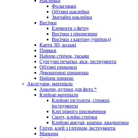
Наклейки
Фольговані
Об'ємні наклейки
Звичайні наклейки
Висічки
Елементи з фетру
Висічки з пінорезини
Висічки з картону (чіпборд)
Карти 3D, колажі
Пряжки
Набори стрічок, тасьми
Сургучні печатки, віск, інструменти
Об'ємні прикраси
Декоративні прищепки
Набори прикрас
Аксесуари, матеріали
Анкери, кутики для фото *
Клейові матеріали
Клейові пістолети, стержні,
інструменти
Клеї різного призначення
Скотч, клейкі стрічки
Клейові аркуші, крапки, квадратики
Глітер, клей з глітером, інструменти
Маркери