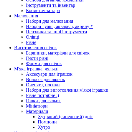
Інструменти та інвентар
Косметична тара
Малювання
Набори для малювання
Набори гуаші, акварелі, акрилу *
Пензлики та інші інструменти
Олівці
Різне
Виготовлення свічок
Барвники, матеріали для свічок
Гноти різні
Форми для свічок
М'яка іграшка, ляльки
Аксесуари для іграшок
Волосся для ляльок
Оченята, носики
Набори для виготовлення м'якої іграшки
Різне потрібне :)
Голки для ляльок
Мініатюри
Материали
Хутряний (синельний) дріт
Помпони
Хутро