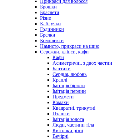
Прикраси для волосся
Брошки
Браслети
Різне
Каблучки
Годинники
Брелки
Комплекти
Намисто, прикраси на шию
Сережки, кліпси, кафи
Кафи
Асиметричні, з двох частин
Бантики
Сердця, любовь
Краплі
Імітація бірюзи
Імітація перлин
Предмети
Комахи
Квадратні, трикутні
Пташки
Імітація золота
Люди, частини тіла
Квіточки різні
Вечірні