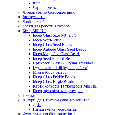
Інші
Чарівна мить
Література по бісероплетінню
Інструменти
Дзвіночки *
Голки для роботи з бісером
Бісер Mill Hill
Бісер Glass Size 6/0 та 8/0
Бісер Seed-Petite
Бісер Glass Seed Beads
Бісер Antique Glass Seed Beads
Бісер Magnifica Glass Beads
Бісер Seed-Frosted Beads
Прикраси Glass & Crystal Treasures
Гудзики Mill Hill (ручна работа)
Міні-набори бісеру
Бісер Glass Pebble Beads
Бісер Glass Bugle Beads
Карти кольорів та трежерсів Mill Hill
Бісер, що світиться у темряві
Паєтки
Шнури, дріт, нитка-гумка, мононитка
Дріт
Нитка-гумка, мононитка
Фурнітура для бісероплетіння