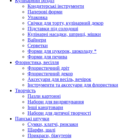
Кулінарний розділ
Кондитерські інструменти
Паперові форми
Упаковка
Свічки для торту, кулінарний декор
Підставки під солодощі
Кулінарні насадки, шприці, мішки
Вайнери
Серветки
Форми для цукерок, шоколаду *
Форми для печива
Флористика, весілля
Флористичний дріт
Флористичний декор
Аксесуари для весіль, вечірок
Інструменти та аксесуари для флористики
Творчість
Пазли картонні
Набори для видряпування
Інші канцтовари
Набори для дитячої творчості
Панські штучки
Сумки, клатчі, рюкзаки
Шарфи, шалі
Прикраси, біжутерія