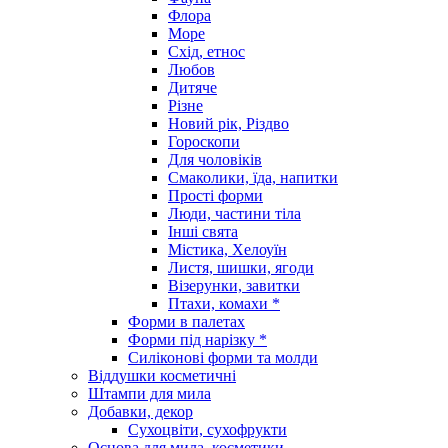
Флора
Море
Схід, етнос
Любов
Дитяче
Різне
Новий рік, Різдво
Гороскопи
Для чоловіків
Смаколики, їда, напитки
Прості форми
Люди, частини тіла
Інші свята
Містика, Хелоуїн
Листя, шишки, ягоди
Візерунки, завитки
Птахи, комахи *
Форми в палетах
Форми під нарізку *
Силіконові форми та молди
Віддушки косметичні
Штампи для мила
Добавки, декор
Сухоцвіти, сухофрукти
Основа для мила, косметики