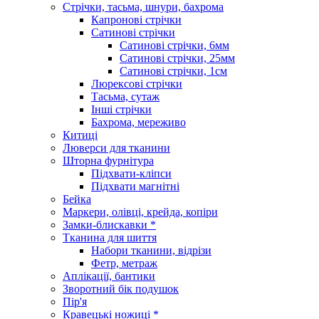
Стрічки, тасьма, шнури, бахрома
Капронові стрічки
Сатинові стрічки
Сатинові стрічки, 6мм
Сатинові стрічки, 25мм
Сатинові стрічки, 1см
Люрексові стрічки
Тасьма, сутаж
Інші стрічки
Бахрома, мереживо
Китиці
Люверси для тканини
Шторна фурнітура
Підхвати-кліпси
Підхвати магнітні
Бейка
Маркери, олівці, крейда, копіри
Замки-блискавки *
Тканина для шиття
Набори тканини, відрізи
Фетр, метраж
Аплікації, бантики
Зворотний бік подушок
Пір'я
Кравецькі ножиці *