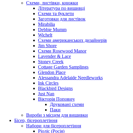
Схеми, листівки, книжки
Література по вишивці
Схеми та буклети
Заготовки для листівок
Mirabilia
Debbie Mumm
Wichelt
Схеми американських дизайнерів
Jim Shore
Cхеми Rosewood Manor
Lavender & Lace
Stoney Creek
Cottage Garden Samplings
Glendon Place
Alessandra Adelaide Needleworks
Ink Circles
Blackbird Designs
Just Nan
Вікторія Попович
Друковані схеми
Паки
Вироби з місцем для вишивки
Бісер, бісероплетіння
Набори для бісероплетіння
Ріоліс (Росія)