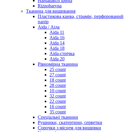
Наніашвілі Ірина
Riznobarvna
Тканина для вишивання
Пластикова канва, страмін, перфорований
папір
Aida / Аіда
Aida 11
Aida 16
Aida 14
Aida 18
Aida-стрічка
Aida 20
Рівномірна тканина
25 count
27 count
18 count
28 count
10 count
32 count
22 count
16 count
35 count
Спеціальні тканини
Рушники, скатертини, серветки
Сорочки з місцем для вишивки