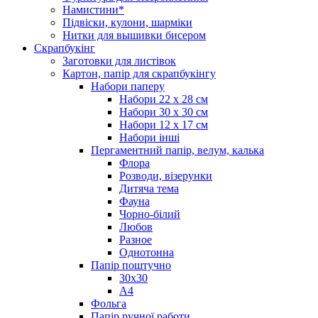
Намистини*
Підвіски, кулони, шарміки
Нитки для вышивки бисером
Скрапбукінг
Заготовки для листівок
Картон, папір для скрапбукінгу
Набори паперу
Набори 22 х 28 см
Набори 30 х 30 см
Набори 12 х 17 см
Набори інші
Пергаментний папір, велум, калька
Флора
Розводи, візерунки
Дитяча тема
Фауна
Чорно-білий
Любов
Разное
Однотонна
Папір поштучно
30х30
А4
Фольга
Папір ручної работи