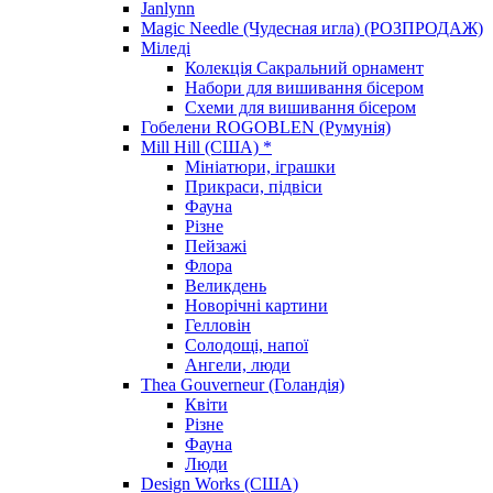
Janlynn
Magic Needle (Чудесная игла) (РОЗПРОДАЖ)
Міледі
Колекція Сакральний орнамент
Набори для вишивання бісером
Схеми для вишивання бісером
Гобелени ROGOBLEN (Румунія)
Mill Hill (США) *
Мініатюри, іграшки
Прикраси, підвіси
Фауна
Різне
Пейзажі
Флора
Великдень
Новорічні картини
Гелловін
Солодощі, напої
Ангели, люди
Thea Gouverneur (Голандія)
Квіти
Різне
Фауна
Люди
Design Works (США)