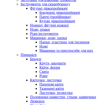
Інструменти для скрапбукингу
Фігурні діркопробивачі
Бордюрні діркопробивачі
Панчі (пробійники)
Кутові діркопробивачі
Ножиці, фігурні ножиці
Ножі, різаки
Різні інструменти
Машинки, ножі, папки
Папки, пластини для тиснення
Ножі
Машинки та приспособи для них
Прикраси
Брадси
Круги, квадрати
Квіти, флора
Свята
Різне
Квіточки, листочки
Паперові квіти
Тканинні квіти
Листочки, пелюстки
Половинки намистин, стрази, камінчики
Люверси