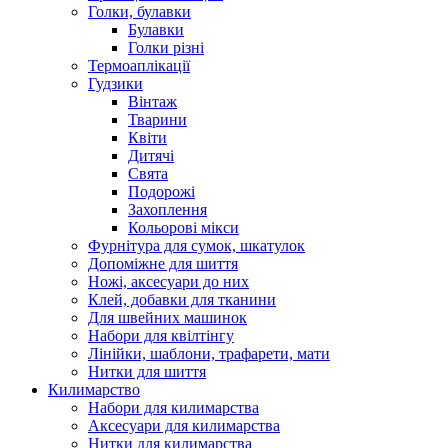
Голки, булавки
Булавки
Голки різні
Термоаплікації
Гудзики
Вінтаж
Тварини
Квіти
Дитячі
Свята
Подорожі
Захоплення
Кольорові мікси
Фурнітура для сумок, шкатулок
Допоміжне для шиття
Ножі, аксесуари до них
Клей, добавки для тканини
Для швейних машинок
Набори для квілтінгу
Лінійки, шаблони, трафарети, мати
Нитки для шиття
Килимарство
Набори для килимарства
Аксесуари для килимарства
Нитки для килимарства