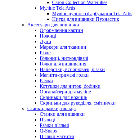
Caron Collection Waterlilies
Муліне Tela Artis
Муліне ручного фарбування Tela Artis
Нитка для вишивки Пухнастик
Аксесуари для вишивки
Оформлення картин
Ножиці
Лупи
Маркери для тканини
Різне
Гольниці, нитковдівачі
Голки для вишивання
Наперстки, вспорювачі, різаки
Магніти-тримачі голки
Рамки
Котушки для ниток, бобінки
Органайзери для муліне
Скриньки для ножиць
Скриньки для рукоділля, смітнички
Станки, рамки, пяльца
Станки для вишивки
П'яльці
Рамки-п'яльці
Q-Snaps
П'яльці магнітні