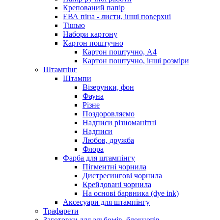
Крепований папір
ЕВА піна - листи, інші поверхні
Тішью
Набори картону
Картон поштучно
Картон поштучно, А4
Картон поштучно, інші розміри
Штампінг
Штампи
Візерунки, фон
Фауна
Різне
Поздоровляємо
Надписи різноманітні
Надписи
Любов, дружба
Флора
Фарба для штампінгу
Пігментні чорнила
Дистресингові чорнила
Крейдовані чорнила
На основі барвника (dye ink)
Аксесуари для штампінгу
Трафарети
Заготовки для альбомів, блокнотів