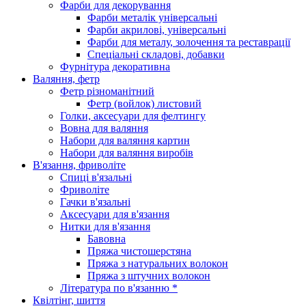
Фарби для декорування
Фарби металік універсальні
Фарби акрилові, універсальні
Фарби для металу, золочення та реставрації
Спеціальні складові, добавки
Фурнітура декоративна
Валяння, фетр
Фетр різноманітний
Фетр (войлок) листовий
Голки, аксесуари для фелтингу
Вовна для валяння
Набори для валяння картин
Набори для валяння виробів
В'язання, фриволіте
Спиці в'язальні
Фриволіте
Гачки в'язальні
Аксесуари для в'язання
Нитки для в'язання
Бавовна
Пряжа чистошерстяна
Пряжа з натуральних волокон
Пряжа з штучних волокон
Література по в'язанню *
Квілтінг, шиття