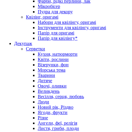
Фарби, рідкі перлини, лак
Мікробісер
Пудра для декору
Квілінг, оригамі
Набори для квілінгу, оригамі
Інструменти для квілінгу, оригамі
Папір для оригамі
Папір для квілінгу*
Декупаж
Серветки
Кухня, натюрморти
Квіти, рослини
Візерунки, фон
Морська тема
Тварини
Дитяче
Овочі, оливки
Великдень
Весілля, серця, любовь
Люди
Новий рік, Різдво
Ягоди, фрукти
Різне
Ангели, феї, релігія
Листя, гриби, плоди