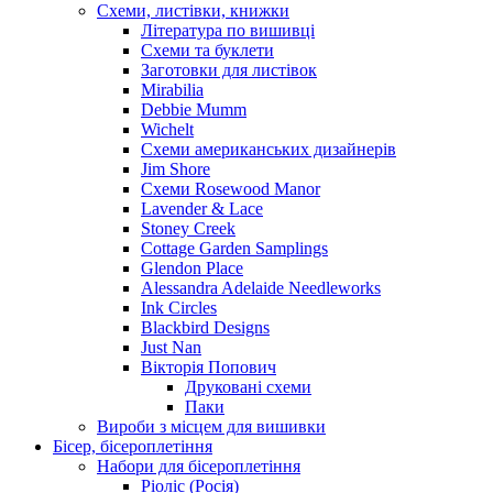
Схеми, листівки, книжки
Література по вишивці
Схеми та буклети
Заготовки для листівок
Mirabilia
Debbie Mumm
Wichelt
Схеми американських дизайнерів
Jim Shore
Cхеми Rosewood Manor
Lavender & Lace
Stoney Creek
Cottage Garden Samplings
Glendon Place
Alessandra Adelaide Needleworks
Ink Circles
Blackbird Designs
Just Nan
Вікторія Попович
Друковані схеми
Паки
Вироби з місцем для вишивки
Бісер, бісероплетіння
Набори для бісероплетіння
Ріоліс (Росія)