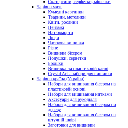
Скатертини, серфетки, мішечки
Чарiвна мить
Кумедні картинки
Тварини, метелики
Квіти, рослини
Пейзажі
Натюрморти
Люди
Часткова вишивка
Різне
Вишивка бісером
Подушки, серветки
Брошки
Вишивка на пластиковій канві
Crystal Art - набори для вишивки
Чарівна країна (Україна)
Набори для вишивання бісером на
пластиковій основі
Набори для вишивання нитками
Аксесуари для рукоділля
Набори для вишивання бісером по
дереву
Набори для вишивання бісером на
штучній шкірі
Заготовки для вишивки