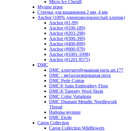
Micro Ice Chenill
Муліне різне
Стрічки для вишивання 2 мм, 4 мм
Anchor (100% длинноволокнистый хлопок)
Anchor (#1-99)
Anchor (#100-189)
Anchor (#203-298)
Anchor (#300-399)
Anchor (#400-899)
Anchor (#900-979)
Anchor (#1001-1098)
Anchor (#1201-9575)
DMC
DMC хлопчатобумажная нить art.177
DMC - металлизированая нить
DMC Perle Cotton
DMC® Satin Embroidery Floss
DMC® Tapestry Wool Skein
DMC Color Variations
DMC Diamant Metallic Needlework
Thread
Наборы мулине
DMC Etoile
Caron Collection
Caron Collection Wildflowers