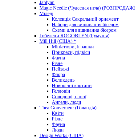
Janlynn
Magic Needle (Чудесная игла) (РОЗПРОДАЖ)
Міледі
Колекція Сакральний орнамент
Набори для вишивання бісером
Схеми для вишивання бісером
Гобелени ROGOBLEN (Румунія)
Mill Hill (США) *
Мініатюри, іграшки
Прикраси, підвіси
Фауна
Різне
Пейзажі
Флора
Великдень
Новорічні картини
Гелловін
Солодощі, напої
Ангели, люди
Thea Gouverneur (Голандія)
Квіти
Різне
Фауна
Люди
Design Works (США)