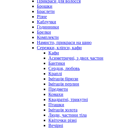
Прикраси для волосся
Брошки
Браслети
Різне
Каблучки
Годинники
Брелки
Комплекти
Намисто, прикраси на шию
Сережки, кліпси, кафи
Кафи
Асиметричні, з двох частин
Бантики
Сердця, любовь
Краплі
Імітація бірюзи
Імітація перлин
Предмети
Комахи
Квадратні, трикутні
Пташки
Імітація золота
Люди, частини тіла
Квіточки різні
Вечірні