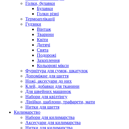
Голки, булавки
Булавки
Голки різні
Термоаплікації
Гудзики
Вінтаж
Тварини
Квіти
Дитячі
Свята
Подорожі
Захоплення
Кольорові мікси
Фурнітура для сумок, шкатулок
Допоміжне для шиття
Ножі, аксесуари до них
Клей, добавки для тканини
Для швейних машинок
Набори для квілтінгу
Лінійки, шаблони, трафарети, мати
Нитки для шиття
Килимарство
Набори для килимарства
Аксесуари для килимарства
Нитки для килимарства