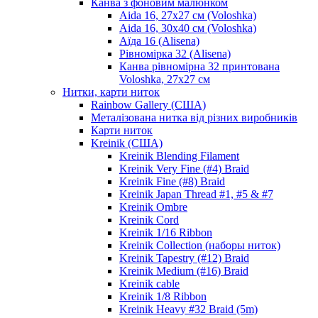
Канва з фоновим малюнком
Aida 16, 27х27 см (Voloshka)
Aida 16, 30х40 см (Voloshka)
Аїда 16 (Alisena)
Рівномірка 32 (Alisena)
Канва рівномірна 32 принтована
Voloshka, 27х27 см
Нитки, карти ниток
Rainbow Gallery (США)
Металізована нитка від різних виробників
Карти ниток
Kreinik (США)
Kreinik Blending Filament
Kreinik Very Fine (#4) Braid
Kreinik Fine (#8) Braid
Kreinik Japan Thread #1, #5 & #7
Kreinik Ombre
Kreinik Cord
Kreinik 1/16 Ribbon
Kreinik Collection (наборы ниток)
Kreinik Tapestry (#12) Braid
Kreinik Medium (#16) Braid
Kreinik cable
Kreinik 1/8 Ribbon
Kreinik Heavy #32 Braid (5m)