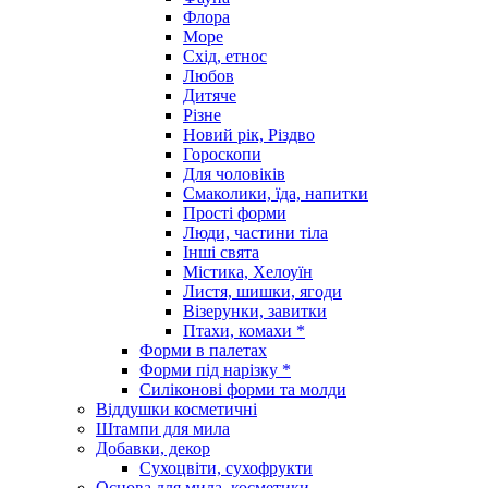
Флора
Море
Схід, етнос
Любов
Дитяче
Різне
Новий рік, Різдво
Гороскопи
Для чоловіків
Смаколики, їда, напитки
Прості форми
Люди, частини тіла
Інші свята
Містика, Хелоуїн
Листя, шишки, ягоди
Візерунки, завитки
Птахи, комахи *
Форми в палетах
Форми під нарізку *
Силіконові форми та молди
Віддушки косметичні
Штампи для мила
Добавки, декор
Сухоцвіти, сухофрукти
Основа для мила, косметики