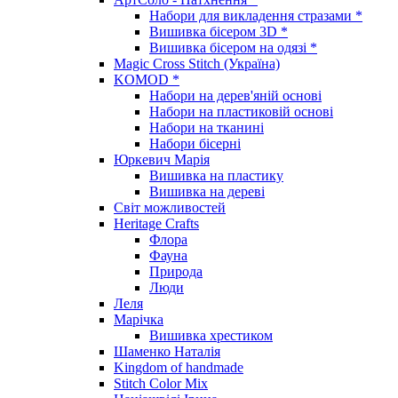
Набори для викладення стразами *
Вишивка бісером 3D *
Вишивка бісером на одязі *
Magic Cross Stitch (Україна)
KOMOD *
Набори на дерев'яній основі
Набори на пластиковій основі
Набори на тканині
Набори бісерні
Юркевич Марія
Вишивка на пластику
Вишивка на дереві
Світ можливостей
Heritage Crafts
Флора
Фауна
Природа
Люди
Леля
Марічка
Вишивка хрестиком
Шаменко Наталія
Kingdom of handmade
Stitch Color Mix