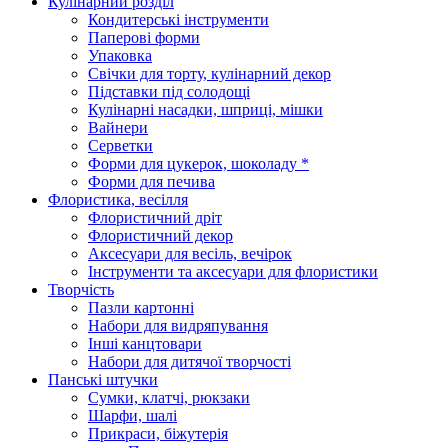
Кулінарний розділ
Кондитерські інструменти
Паперові форми
Упаковка
Свічки для торту, кулінарний декор
Підставки під солодощі
Кулінарні насадки, шприці, мішки
Вайнери
Серветки
Форми для цукерок, шоколаду *
Форми для печива
Флористика, весілля
Флористичний дріт
Флористичний декор
Аксесуари для весіль, вечірок
Інструменти та аксесуари для флористики
Творчість
Пазли картонні
Набори для видряпування
Інші канцтовари
Набори для дитячої творчості
Панські штучки
Сумки, клатчі, рюкзаки
Шарфи, шалі
Прикраси, біжутерія