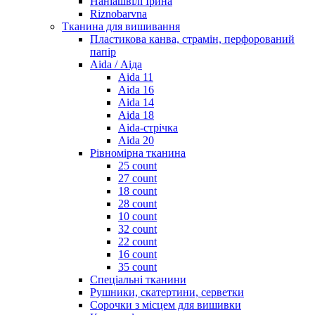
Наніашвілі Ірина
Riznobarvna
Тканина для вишивання
Пластикова канва, страмін, перфорований
папір
Aida / Аіда
Aida 11
Aida 16
Aida 14
Aida 18
Aida-стрічка
Aida 20
Рівномірна тканина
25 count
27 count
18 count
28 count
10 count
32 count
22 count
16 count
35 count
Спеціальні тканини
Рушники, скатертини, серветки
Сорочки з місцем для вишивки