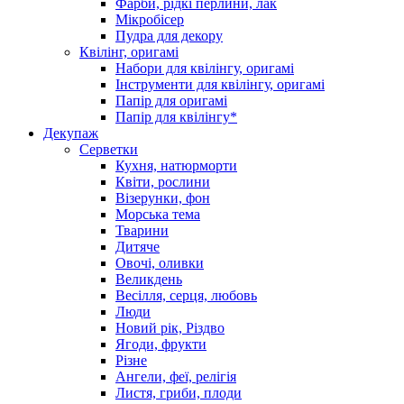
Фарби, рідкі перлини, лак
Мікробісер
Пудра для декору
Квілінг, оригамі
Набори для квілінгу, оригамі
Інструменти для квілінгу, оригамі
Папір для оригамі
Папір для квілінгу*
Декупаж
Серветки
Кухня, натюрморти
Квіти, рослини
Візерунки, фон
Морська тема
Тварини
Дитяче
Овочі, оливки
Великдень
Весілля, серця, любовь
Люди
Новий рік, Різдво
Ягоди, фрукти
Різне
Ангели, феї, релігія
Листя, гриби, плоди