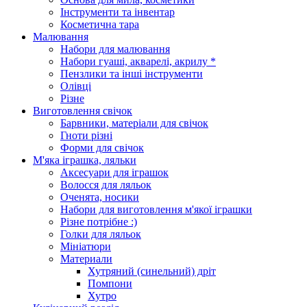
Інструменти та інвентар
Косметична тара
Малювання
Набори для малювання
Набори гуаші, акварелі, акрилу *
Пензлики та інші інструменти
Олівці
Різне
Виготовлення свічок
Барвники, матеріали для свічок
Гноти різні
Форми для свічок
М'яка іграшка, ляльки
Аксесуари для іграшок
Волосся для ляльок
Оченята, носики
Набори для виготовлення м'якої іграшки
Різне потрібне :)
Голки для ляльок
Мініатюри
Материали
Хутряний (синельний) дріт
Помпони
Хутро