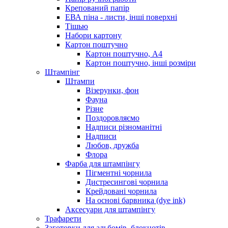
Крепований папір
ЕВА піна - листи, інші поверхні
Тішью
Набори картону
Картон поштучно
Картон поштучно, А4
Картон поштучно, інші розміри
Штампінг
Штампи
Візерунки, фон
Фауна
Різне
Поздоровляємо
Надписи різноманітні
Надписи
Любов, дружба
Флора
Фарба для штампінгу
Пігментні чорнила
Дистресингові чорнила
Крейдовані чорнила
На основі барвника (dye ink)
Аксесуари для штампінгу
Трафарети
Заготовки для альбомів, блокнотів