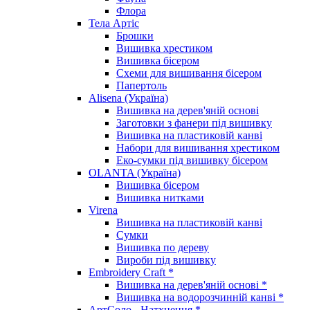
Флора
Тела Артіс
Брошки
Вишивка хрестиком
Вишивка бісером
Схеми для вишивання бісером
Папертоль
Alisena (Україна)
Вишивка на дерев'яній основі
Заготовки з фанери під вишивку
Вишивка на пластиковій канві
Набори для вишивання хрестиком
Еко-сумки під вишивку бісером
OLANTA (Україна)
Вишивка бісером
Вишивка нитками
Virena
Вишивка на пластиковій канві
Сумки
Вишивка по дереву
Вироби під вишивку
Embroidery Craft *
Вишивка на дерев'яній основі *
Вишивка на водорозчинній канві *
АртСоло - Натхнення *