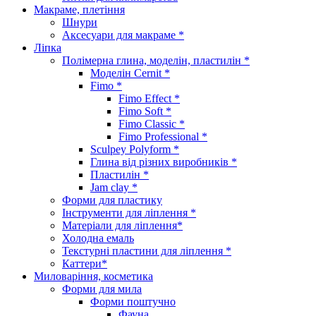
Макраме, плетіння
Шнури
Аксесуари для макраме *
Ліпка
Полімерна глина, моделін, пластилін *
Моделін Cernit *
Fimo *
Fimo Effect *
Fimo Soft *
Fimo Classic *
Fimo Professional *
Sculpey Polyform *
Глина від різних виробників *
Пластилін *
Jam clay *
Форми для пластику
Інструменти для ліплення *
Матеріали для ліплення*
Холодна емаль
Текстурні пластини для ліплення *
Каттери*
Миловаріння, косметика
Форми для мила
Форми поштучно
Фауна