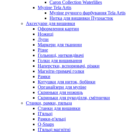
Caron Collection Waterlilies
Муліне Tela Artis
Муліне ручного фарбування Tela Artis
Нитка для вишивки Пухнастик
Аксесуари для вишивки
Оформлення картин
Ножиці
Лупи
Маркери для тканини
Різне
Гольниці, нитковдівачі
Голки для вишивання
Наперстки, вспорювачі, різаки
Магніти-тримачі голки
Рамки
Котушки для ниток, бобінки
Органайзери для муліне
Скриньки для ножиць
Скриньки для рукоділля, смітнички
Станки, рамки, пяльца
Станки для вишивки
П'яльці
Рамки-п'яльці
Q-Snaps
П'яльці магнітні