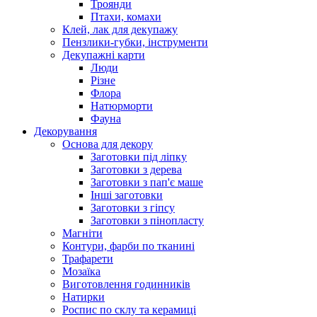
Троянди
Птахи, комахи
Клей, лак для декупажу
Пензлики-губки, інструменти
Декупажні карти
Люди
Різне
Флора
Натюрморти
Фауна
Декорування
Основа для декору
Заготовки під ліпку
Заготовки з дерева
Заготовки з пап'є маше
Інші заготовки
Заготовки з гіпсу
Заготовки з пінопласту
Магніти
Контури, фарби по тканині
Трафарети
Мозаїка
Виготовлення годинників
Натирки
Роспис по склу та керамиці