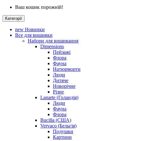
Ваш кошик порожній!
Категорії
new
Новинки
Все для вишивки
Набори для вишивання
Dimensions
Пейзажі
Флора
Фауна
Натюрморти
Люди
Дитяче
Новорічне
Різне
Lanarte (Голандія)
Люди
Фауна
Флора
Bucilla (США)
Vervaco (Бельгія)
Подушки
Картини