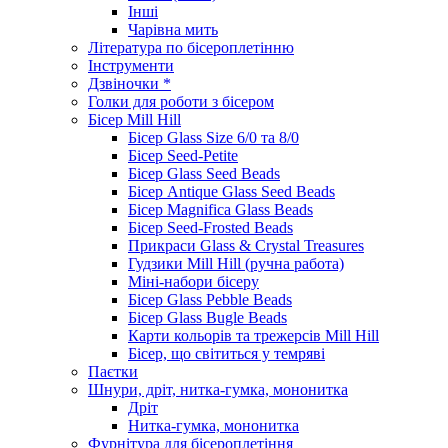
Інші
Чарівна мить
Література по бісероплетінню
Інструменти
Дзвіночки *
Голки для роботи з бісером
Бісер Mill Hill
Бісер Glass Size 6/0 та 8/0
Бісер Seed-Petite
Бісер Glass Seed Beads
Бісер Antique Glass Seed Beads
Бісер Magnifica Glass Beads
Бісер Seed-Frosted Beads
Прикраси Glass & Crystal Treasures
Гудзики Mill Hill (ручна работа)
Міні-набори бісеру
Бісер Glass Pebble Beads
Бісер Glass Bugle Beads
Карти кольорів та трежерсів Mill Hill
Бісер, що світиться у темряві
Паєтки
Шнури, дріт, нитка-гумка, мононитка
Дріт
Нитка-гумка, мононитка
Фурнітура для бісероплетіння