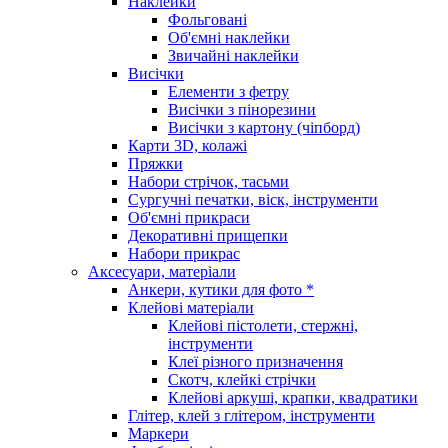
Наклейки
Фольговані
Об'ємні наклейки
Звичайні наклейки
Висічки
Елементи з фетру
Висічки з пінорезини
Висічки з картону (чіпборд)
Карти 3D, колажі
Пряжки
Набори стрічок, тасьми
Сургучні печатки, віск, інструменти
Об'ємні прикраси
Декоративні прищепки
Набори прикрас
Аксесуари, матеріали
Анкери, кутики для фото *
Клейові матеріали
Клейові пістолети, стержні,
інструменти
Клеї різного призначення
Скотч, клейкі стрічки
Клейові аркуші, крапки, квадратики
Глітер, клей з глітером, інструменти
Маркери