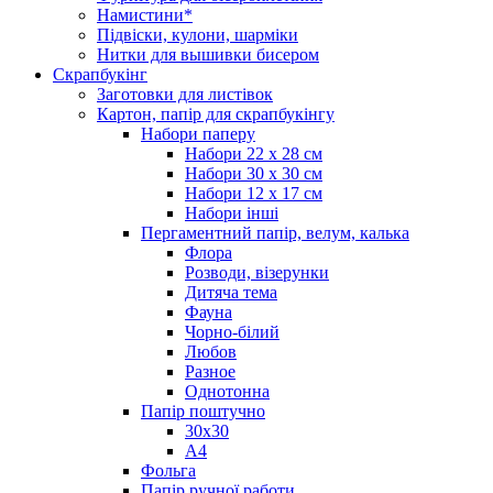
Намистини*
Підвіски, кулони, шарміки
Нитки для вышивки бисером
Скрапбукінг
Заготовки для листівок
Картон, папір для скрапбукінгу
Набори паперу
Набори 22 х 28 см
Набори 30 х 30 см
Набори 12 х 17 см
Набори інші
Пергаментний папір, велум, калька
Флора
Розводи, візерунки
Дитяча тема
Фауна
Чорно-білий
Любов
Разное
Однотонна
Папір поштучно
30х30
А4
Фольга
Папір ручної работи