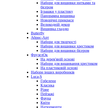
Набори для вишивки нитками та
бісером
Іграшки у пластику
Панорамна вишивка
Новорічні прикраси
Великодній декор
Вишивка гладдю
Butterfly
Абрис-Арт
Набори для творчості
Набори для вишивки хрестиком
Набори для вишивки бісером
ФрузелОк
На дерев'яній основі
Набори для вишивання хрестиком
На пластиковій основі
Набори інших виробників
Luca-S
Гобелени
Класика
Різне
Пейзажі
Фауна
Квіти
Натюрморти