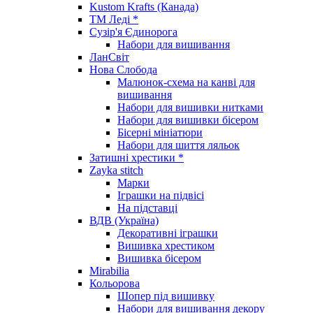
Kustom Krafts (Канада)
ТМ Леді *
Сузір'я Єдинорога
Набори для вишивання
ЛанСвіт
Нова Слобода
Малюнок-схема на канві для
вишивання
Набори для вишивки нитками
Набори для вишивки бісером
Бісерні мініатюри
Набори для шиття ляльок
Затишні хрестики *
Zayka stitch
Марки
Іграшки на підвісі
На підставці
ВДВ (Україна)
Декоративні іграшки
Вишивка хрестиком
Вишивка бісером
Mirabilia
Кольорова
Шопер під вишивку
Набори для вишивання декору