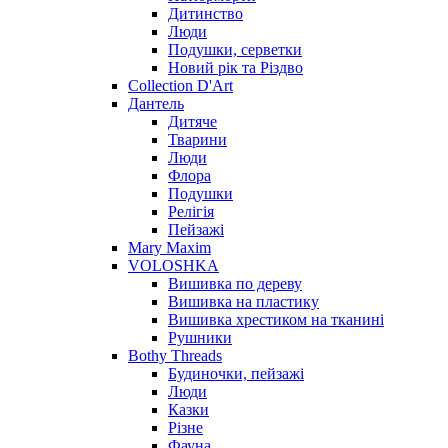
Дитинство
Люди
Подушки, серветки
Новий рік та Різдво
Collection D'Art
Дантель
Дитяче
Тварини
Люди
Флора
Подушки
Релігія
Пейзажі
Mary Maxim
VOLOSHKA
Вишивка по дереву
Вишивка на пластику
Вишивка хрестиком на тканині
Рушники
Bothy Threads
Будиночки, пейзажі
Люди
Казки
Різне
Фауна