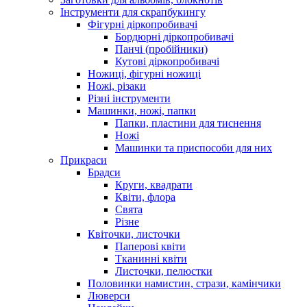
Інструменти для скрапбукингу
Фігурні діркопробивачі
Бордюрні діркопробивачі
Панчі (пробійники)
Кутові діркопробивачі
Ножиці, фігурні ножиці
Ножі, різаки
Різні інструменти
Машинки, ножі, папки
Папки, пластини для тиснення
Ножі
Машинки та приспособи для них
Прикраси
Брадси
Круги, квадрати
Квіти, флора
Свята
Різне
Квіточки, листочки
Паперові квіти
Тканинні квіти
Листочки, пелюстки
Половинки намистин, стрази, камінчики
Люверси