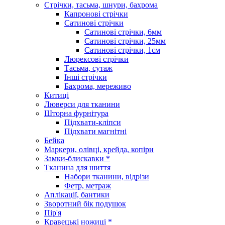
Стрічки, тасьма, шнури, бахрома
Капронові стрічки
Сатинові стрічки
Сатинові стрічки, 6мм
Сатинові стрічки, 25мм
Сатинові стрічки, 1см
Люрексові стрічки
Тасьма, сутаж
Інші стрічки
Бахрома, мереживо
Китиці
Люверси для тканини
Шторна фурнітура
Підхвати-кліпси
Підхвати магнітні
Бейка
Маркери, олівці, крейда, копіри
Замки-блискавки *
Тканина для шиття
Набори тканини, відрізи
Фетр, метраж
Аплікації, бантики
Зворотний бік подушок
Пір'я
Кравецькі ножиці *