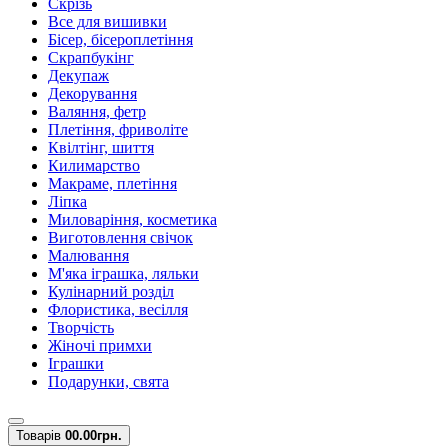
Скрізь
Все для вишивки
Бісер, бісероплетіння
Скрапбукінг
Декупаж
Декорування
Валяння, фетр
Плетіння, фриволіте
Квілтінг, шиття
Килимарство
Макраме, плетіння
Ліпка
Миловаріння, косметика
Виготовлення свічок
Малювання
М'яка іграшка, ляльки
Кулінарний розділ
Флористика, весілля
Творчість
Жіночі примхи
Іграшки
Подарунки, свята
Товарів
0
0.00грн.