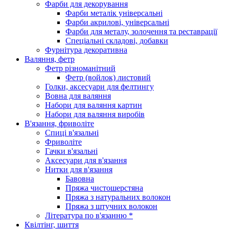
Фарби для декорування
Фарби металік універсальні
Фарби акрилові, універсальні
Фарби для металу, золочення та реставрації
Спеціальні складові, добавки
Фурнітура декоративна
Валяння, фетр
Фетр різноманітний
Фетр (войлок) листовий
Голки, аксесуари для фелтингу
Вовна для валяння
Набори для валяння картин
Набори для валяння виробів
В'язання, фриволіте
Спиці в'язальні
Фриволіте
Гачки в'язальні
Аксесуари для в'язання
Нитки для в'язання
Бавовна
Пряжа чистошерстяна
Пряжа з натуральних волокон
Пряжа з штучних волокон
Література по в'язанню *
Квілтінг, шиття