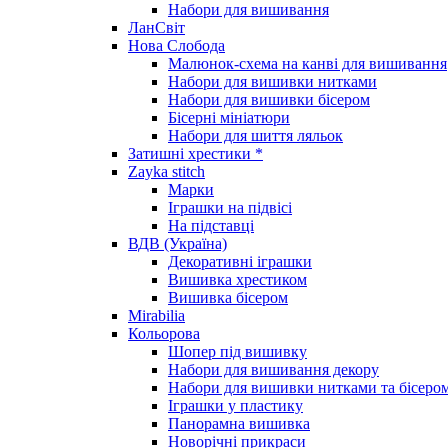
Набори для вишивання
ЛанСвіт
Нова Слобода
Малюнок-схема на канві для вишивання
Набори для вишивки нитками
Набори для вишивки бісером
Бісерні мініатюри
Набори для шиття ляльок
Затишні хрестики *
Zayka stitch
Марки
Іграшки на підвісі
На підставці
ВДВ (Україна)
Декоративні іграшки
Вишивка хрестиком
Вишивка бісером
Mirabilia
Кольорова
Шопер під вишивку
Набори для вишивання декору
Набори для вишивки нитками та бісеро
Іграшки у пластику
Панорамна вишивка
Новорічні прикраси