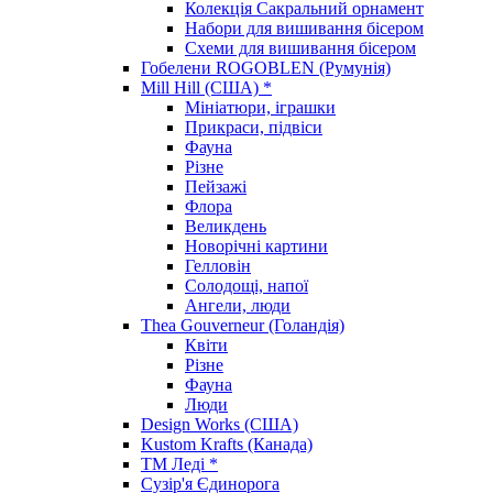
Колекція Сакральний орнамент
Набори для вишивання бісером
Схеми для вишивання бісером
Гобелени ROGOBLEN (Румунія)
Mill Hill (США) *
Мініатюри, іграшки
Прикраси, підвіси
Фауна
Різне
Пейзажі
Флора
Великдень
Новорічні картини
Гелловін
Солодощі, напої
Ангели, люди
Thea Gouverneur (Голандія)
Квіти
Різне
Фауна
Люди
Design Works (США)
Kustom Krafts (Канада)
ТМ Леді *
Сузір'я Єдинорога