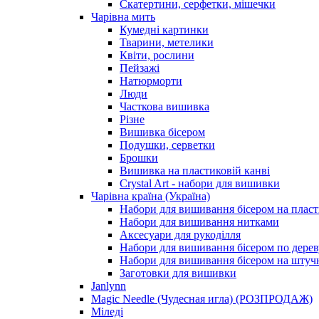
Скатертини, серфетки, мішечки
Чарiвна мить
Кумедні картинки
Тварини, метелики
Квіти, рослини
Пейзажі
Натюрморти
Люди
Часткова вишивка
Різне
Вишивка бісером
Подушки, серветки
Брошки
Вишивка на пластиковій канві
Crystal Art - набори для вишивки
Чарівна країна (Україна)
Набори для вишивання бісером на пласт
Набори для вишивання нитками
Аксесуари для рукоділля
Набори для вишивання бісером по дерев
Набори для вишивання бісером на штучн
Заготовки для вишивки
Janlynn
Magic Needle (Чудесная игла) (РОЗПРОДАЖ)
Міледі