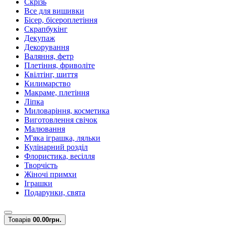
Скрізь
Все для вишивки
Бісер, бісероплетіння
Скрапбукінг
Декупаж
Декорування
Валяння, фетр
Плетіння, фриволіте
Квілтінг, шиття
Килимарство
Макраме, плетіння
Ліпка
Миловаріння, косметика
Виготовлення свічок
Малювання
М'яка іграшка, ляльки
Кулінарний розділ
Флористика, весілля
Творчість
Жіночі примхи
Іграшки
Подарунки, свята
Товарів
0
0.00грн.