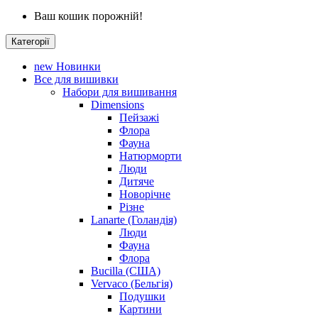
Ваш кошик порожній!
Категорії
new
Новинки
Все для вишивки
Набори для вишивання
Dimensions
Пейзажі
Флора
Фауна
Натюрморти
Люди
Дитяче
Новорічне
Різне
Lanarte (Голандія)
Люди
Фауна
Флора
Bucilla (США)
Vervaco (Бельгія)
Подушки
Картини