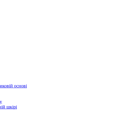
иковій основі
у
ій шкірі