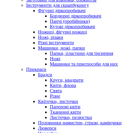
Інструменти для скрапбукингу
Фігурні діркопробивачі
Бордюрні діркопробивачі
Панчі (пробійники)
Кутові діркопробивачі
Ножиці, фігурні ножиці
Ножі, різаки
Різні інструменти
Машинки, ножі, папки
Папки, пластини для тиснення
Ножі
Машинки та приспособи для них
Прикраси
Брадси
Круги, квадрати
Квіти, флора
Свята
Різне
Квіточки, листочки
Паперові квіти
Тканинні квіти
Листочки, пелюстки
Половинки намистин, стрази, камінчики
Люверси