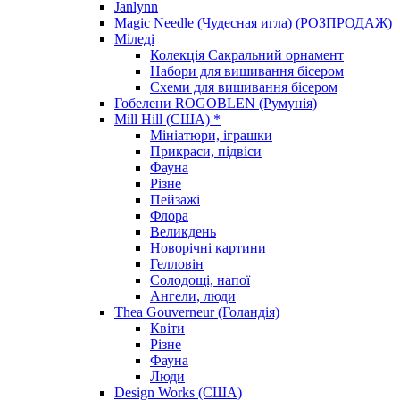
Janlynn
Magic Needle (Чудесная игла) (РОЗПРОДАЖ)
Міледі
Колекція Сакральний орнамент
Набори для вишивання бісером
Схеми для вишивання бісером
Гобелени ROGOBLEN (Румунія)
Mill Hill (США) *
Мініатюри, іграшки
Прикраси, підвіси
Фауна
Різне
Пейзажі
Флора
Великдень
Новорічні картини
Гелловін
Солодощі, напої
Ангели, люди
Thea Gouverneur (Голандія)
Квіти
Різне
Фауна
Люди
Design Works (США)