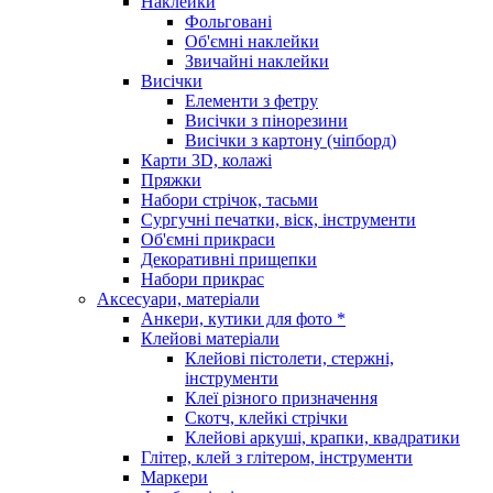
Наклейки
Фольговані
Об'ємні наклейки
Звичайні наклейки
Висічки
Елементи з фетру
Висічки з пінорезини
Висічки з картону (чіпборд)
Карти 3D, колажі
Пряжки
Набори стрічок, тасьми
Сургучні печатки, віск, інструменти
Об'ємні прикраси
Декоративні прищепки
Набори прикрас
Аксесуари, матеріали
Анкери, кутики для фото *
Клейові матеріали
Клейові пістолети, стержні,
інструменти
Клеї різного призначення
Скотч, клейкі стрічки
Клейові аркуші, крапки, квадратики
Глітер, клей з глітером, інструменти
Маркери