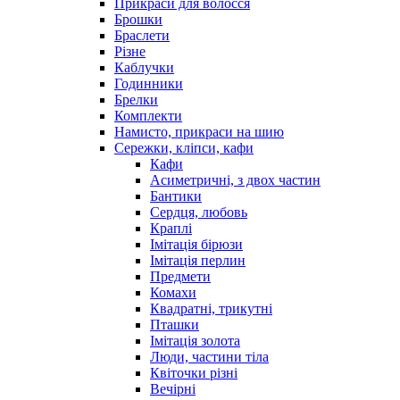
Прикраси для волосся
Брошки
Браслети
Різне
Каблучки
Годинники
Брелки
Комплекти
Намисто, прикраси на шию
Сережки, кліпси, кафи
Кафи
Асиметричні, з двох частин
Бантики
Сердця, любовь
Краплі
Імітація бірюзи
Імітація перлин
Предмети
Комахи
Квадратні, трикутні
Пташки
Імітація золота
Люди, частини тіла
Квіточки різні
Вечірні