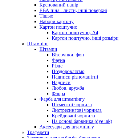
Крепований папір
ЕВА піна - листи, інші поверхні
Тішью
Набори картону
Картон поштучно
Картон поштучно, А4
Картон поштучно, інші розміри
Штампінг
Штампи
Візерунки, фон
Фауна
Різне
Поздоровляємо
Надписи різноманітні
Надписи
Любов, дружба
Флора
Фарба для штампінгу
Пігментні чорнила
Дистресингові чорнила
Крейдовані чорнила
На основі барвника (dye ink)
Аксесуари для штампінгу
Трафарети
Заготовки для альбомів, блокнотів