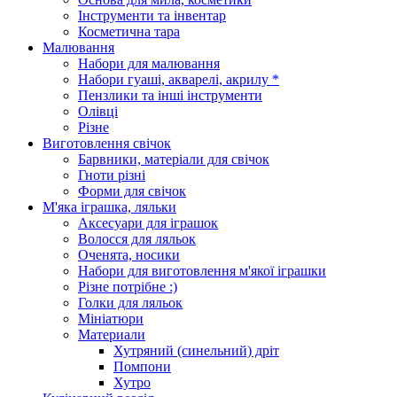
Інструменти та інвентар
Косметична тара
Малювання
Набори для малювання
Набори гуаші, акварелі, акрилу *
Пензлики та інші інструменти
Олівці
Різне
Виготовлення свічок
Барвники, матеріали для свічок
Гноти різні
Форми для свічок
М'яка іграшка, ляльки
Аксесуари для іграшок
Волосся для ляльок
Оченята, носики
Набори для виготовлення м'якої іграшки
Різне потрібне :)
Голки для ляльок
Мініатюри
Материали
Хутряний (синельний) дріт
Помпони
Хутро