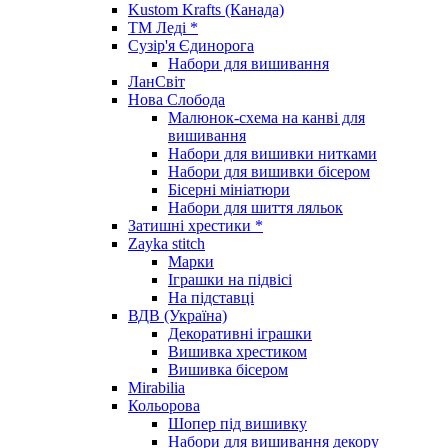
Kustom Krafts (Канада)
ТМ Леді *
Сузір'я Єдинорога
Набори для вишивання
ЛанСвіт
Нова Слобода
Малюнок-схема на канві для
вишивання
Набори для вишивки нитками
Набори для вишивки бісером
Бісерні мініатюри
Набори для шиття ляльок
Затишні хрестики *
Zayka stitch
Марки
Іграшки на підвісі
На підставці
ВДВ (Україна)
Декоративні іграшки
Вишивка хрестиком
Вишивка бісером
Mirabilia
Кольорова
Шопер під вишивку
Набори для вишивання декору