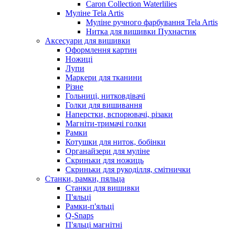
Caron Collection Waterlilies
Муліне Tela Artis
Муліне ручного фарбування Tela Artis
Нитка для вишивки Пухнастик
Аксесуари для вишивки
Оформлення картин
Ножиці
Лупи
Маркери для тканини
Різне
Гольниці, нитковдівачі
Голки для вишивання
Наперстки, вспорювачі, різаки
Магніти-тримачі голки
Рамки
Котушки для ниток, бобінки
Органайзери для муліне
Скриньки для ножиць
Скриньки для рукоділля, смітнички
Станки, рамки, пяльца
Станки для вишивки
П'яльці
Рамки-п'яльці
Q-Snaps
П'яльці магнітні