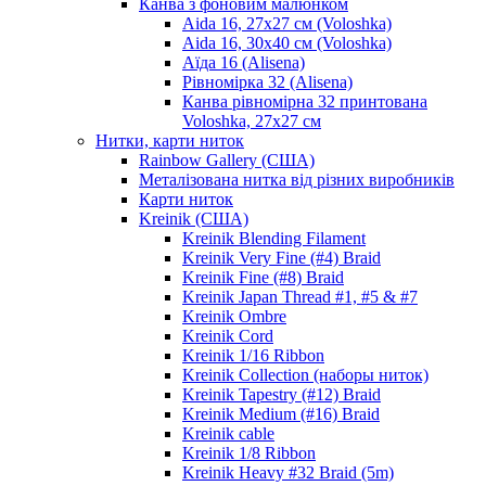
Канва з фоновим малюнком
Aida 16, 27х27 см (Voloshka)
Aida 16, 30х40 см (Voloshka)
Аїда 16 (Alisena)
Рівномірка 32 (Alisena)
Канва рівномірна 32 принтована
Voloshka, 27х27 см
Нитки, карти ниток
Rainbow Gallery (США)
Металізована нитка від різних виробників
Карти ниток
Kreinik (США)
Kreinik Blending Filament
Kreinik Very Fine (#4) Braid
Kreinik Fine (#8) Braid
Kreinik Japan Thread #1, #5 & #7
Kreinik Ombre
Kreinik Cord
Kreinik 1/16 Ribbon
Kreinik Collection (наборы ниток)
Kreinik Tapestry (#12) Braid
Kreinik Medium (#16) Braid
Kreinik cable
Kreinik 1/8 Ribbon
Kreinik Heavy #32 Braid (5m)