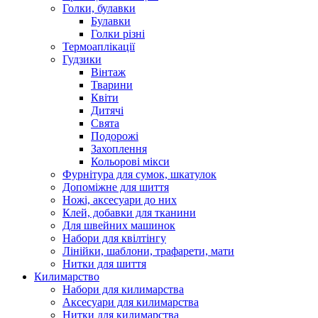
Голки, булавки
Булавки
Голки різні
Термоаплікації
Гудзики
Вінтаж
Тварини
Квіти
Дитячі
Свята
Подорожі
Захоплення
Кольорові мікси
Фурнітура для сумок, шкатулок
Допоміжне для шиття
Ножі, аксесуари до них
Клей, добавки для тканини
Для швейних машинок
Набори для квілтінгу
Лінійки, шаблони, трафарети, мати
Нитки для шиття
Килимарство
Набори для килимарства
Аксесуари для килимарства
Нитки для килимарства