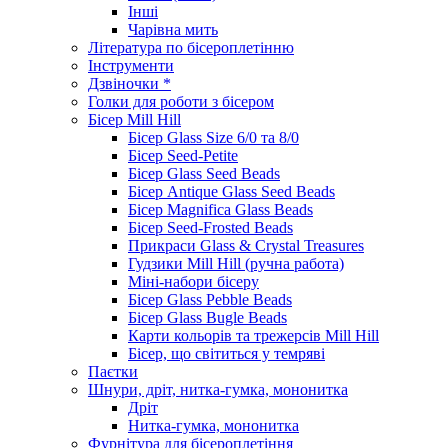
Інші
Чарівна мить
Література по бісероплетінню
Інструменти
Дзвіночки *
Голки для роботи з бісером
Бісер Mill Hill
Бісер Glass Size 6/0 та 8/0
Бісер Seed-Petite
Бісер Glass Seed Beads
Бісер Antique Glass Seed Beads
Бісер Magnifica Glass Beads
Бісер Seed-Frosted Beads
Прикраси Glass & Crystal Treasures
Гудзики Mill Hill (ручна работа)
Міні-набори бісеру
Бісер Glass Pebble Beads
Бісер Glass Bugle Beads
Карти кольорів та трежерсів Mill Hill
Бісер, що світиться у темряві
Паєтки
Шнури, дріт, нитка-гумка, мононитка
Дріт
Нитка-гумка, мононитка
Фурнітура для бісероплетіння