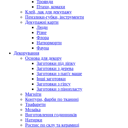
Троянди
Птахи, комахи
Клей, лак для декупажу
Пензлики-губки, інструменти
Декупажні карти
Люди
Різне
Флора
Натюрморти
Фауна
Декорування
Основа для декору
Заготовки під ліпку
Заготовки з дерева
Заготовки з пап'є маше
Інші заготовки
Заготовки з гіпсу
Заготовки з пінопласту
Магніти
Контури, фарби по тканині
Трафарети
Мозаїка
Виготовлення годинників
Натирки
Роспис по склу та керамиці