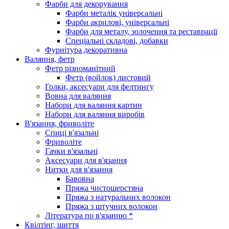
Фарби для декорування
Фарби металік універсальні
Фарби акрилові, універсальні
Фарби для металу, золочення та реставрації
Спеціальні складові, добавки
Фурнітура декоративна
Валяння, фетр
Фетр різноманітний
Фетр (войлок) листовий
Голки, аксесуари для фелтингу
Вовна для валяння
Набори для валяння картин
Набори для валяння виробів
В'язання, фриволіте
Спиці в'язальні
Фриволіте
Гачки в'язальні
Аксесуари для в'язання
Нитки для в'язання
Бавовна
Пряжа чистошерстяна
Пряжа з натуральних волокон
Пряжа з штучних волокон
Література по в'язанню *
Квілтінг, шиття