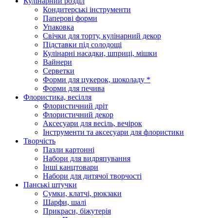
Кулінарний розділ
Кондитерські інструменти
Паперові форми
Упаковка
Свічки для торту, кулінарний декор
Підставки під солодощі
Кулінарні насадки, шприці, мішки
Вайнери
Серветки
Форми для цукерок, шоколаду *
Форми для печива
Флористика, весілля
Флористичний дріт
Флористичний декор
Аксесуари для весіль, вечірок
Інструменти та аксесуари для флористики
Творчість
Пазли картонні
Набори для видряпування
Інші канцтовари
Набори для дитячої творчості
Панські штучки
Сумки, клатчі, рюкзаки
Шарфи, шалі
Прикраси, біжутерія