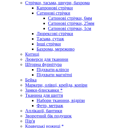
Стрічки, тасьма, шнури, бахрома
Капронові стрічки
Сатинові стрічки
Сатинові стрічки, 6мм
Сатинові стрічки, 25мм
Сатинові стрічки, 1см
Люрексові стрічки
Тасьма, сутаж
Інші стрічки
Бахрома, мереживо
Китиці
Люверси для тканини
Шторна фурнітура
Підхвати-кліпси
Підхвати магнітні
Бейка
Маркери, олівці, крейда, копіри
Замки-блискавки *
Тканина для шиття
Набори тканини, відрізи
Фетр, метраж
Аплікації, бантики
Зворотний бік подушок
Пір'я
Кравецькі ножиці *