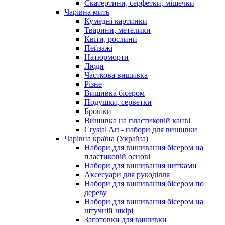
Скатертини, серфетки, мішечки
Чарiвна мить
Кумедні картинки
Тварини, метелики
Квіти, рослини
Пейзажі
Натюрморти
Люди
Часткова вишивка
Різне
Вишивка бісером
Подушки, серветки
Брошки
Вишивка на пластиковій канві
Crystal Art - набори для вишивки
Чарівна країна (Україна)
Набори для вишивання бісером на
пластиковій основі
Набори для вишивання нитками
Аксесуари для рукоділля
Набори для вишивання бісером по
дереву
Набори для вишивання бісером на
штучній шкірі
Заготовки для вишивки