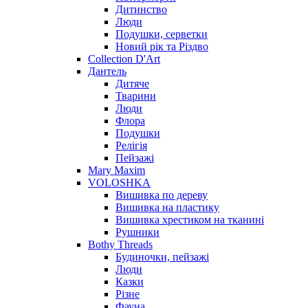
Дитинство
Люди
Подушки, серветки
Новий рік та Різдво
Collection D'Art
Дантель
Дитяче
Тварини
Люди
Флора
Подушки
Релігія
Пейзажі
Mary Maxim
VOLOSHKA
Вишивка по дереву
Вишивка на пластику
Вишивка хрестиком на тканині
Рушники
Bothy Threads
Будиночки, пейзажі
Люди
Казки
Різне
Фауна