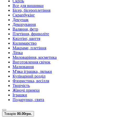
Скрізь
Все для вишивки
Бісер, бісероплетіння
Скрапбукінг
Декупаж
Декорування
Валяння, фетр
Плетіння, фриволіте
Квілтінг, шиття
Килимарство
Макраме, плетіння
Ліпка
Миловаріння, косметика
Виготовлення свічок
Малювання
М'яка іграшка, ляльки
Кулінарний розділ
Флористика, весілля
Творчість
Жіночі примхи
Іграшки
Подарунки, свята
Товарів
0
0.00грн.