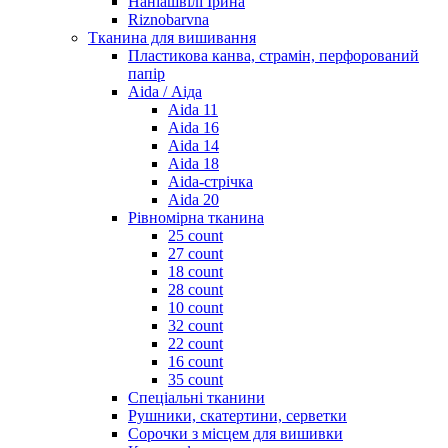
Наніашвілі Ірина
Riznobarvna
Тканина для вишивання
Пластикова канва, страмін, перфорований
папір
Aida / Аіда
Aida 11
Aida 16
Aida 14
Aida 18
Aida-стрічка
Aida 20
Рівномірна тканина
25 count
27 count
18 count
28 count
10 count
32 count
22 count
16 count
35 count
Спеціальні тканини
Рушники, скатертини, серветки
Сорочки з місцем для вишивки