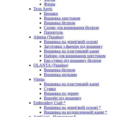
Флора
Тела Артіс
Брошки
Вишивка хрестиком
Вишивка бісером
Схеми для вишивання бісером
Папертоль
Alisena (Україна)
Вишивка на дерев'яній основі
Заготовки з фанери під вишивку
Вишивка на пластиковій канві
Набори для вишивання хрестиком
Еко-сумки під вишивку бісером
OLANTA (Україна)
Вишивка бісером
Вишивка нитками
Virena
Вишивка на пластиковій канві
Сумки
Вишивка по дереву
Вироби під вишивку
Embroidery Craft *
Вишивка на дерев'яній основі *
Вишивка на водорозчинній канві *
АртСоло - Натхнення *