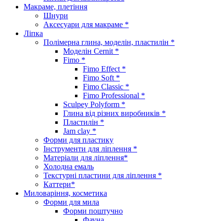
Макраме, плетіння
Шнури
Аксесуари для макраме *
Ліпка
Полімерна глина, моделін, пластилін *
Моделін Cernit *
Fimo *
Fimo Effect *
Fimo Soft *
Fimo Classic *
Fimo Professional *
Sculpey Polyform *
Глина від різних виробників *
Пластилін *
Jam clay *
Форми для пластику
Інструменти для ліплення *
Матеріали для ліплення*
Холодна емаль
Текстурні пластини для ліплення *
Каттери*
Миловаріння, косметика
Форми для мила
Форми поштучно
Фауна