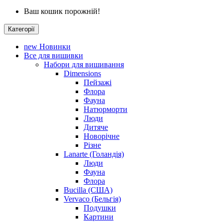
Ваш кошик порожній!
Категорії
new
Новинки
Все для вишивки
Набори для вишивання
Dimensions
Пейзажі
Флора
Фауна
Натюрморти
Люди
Дитяче
Новорічне
Різне
Lanarte (Голандія)
Люди
Фауна
Флора
Bucilla (США)
Vervaco (Бельгія)
Подушки
Картини