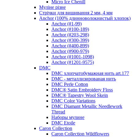
Micro Ice Chenill
Муліне різне
Стрічки для вишивання 2 мм, 4 мм
Anchor (100% длинноволокнистый хлопок)
Anchor (#1-99)
Anchor (#100-189)
Anchor (#203-298)
Anchor (#300-399)
Anchor (#400-899)
Anchor (#900-979)
Anchor (#1001-1098)
Anchor (#1201-9575)
DMC
DMC хлопчатобумажная нить art.177
DMC - металлизированая нить
DMC Perle Cotton
DMC® Satin Embroidery Floss
DMC® Tapestry Wool Skein
DMC Color Variations
DMC Diamant Metallic Needlework
Thread
Наборы мулине
DMC Etoile
Caron Collection
Caron Collection Wildflowers