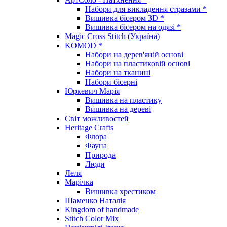
Набори для викладення стразами *
Вишивка бісером 3D *
Вишивка бісером на одязі *
Magic Cross Stitch (Україна)
KOMOD *
Набори на дерев'яній основі
Набори на пластиковій основі
Набори на тканині
Набори бісерні
Юркевич Марія
Вишивка на пластику
Вишивка на дереві
Світ можливостей
Heritage Crafts
Флора
Фауна
Природа
Люди
Леля
Марічка
Вишивка хрестиком
Шаменко Наталія
Kingdom of handmade
Stitch Color Mix