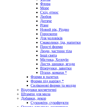
Флора
Море
Схід, етнос
Любов
Дитяче
Різне
Новий рік, Різдво
Гороскопи
Для чоловіків
Смаколики, їда, напитки
Прості форми
Люди, частини тіла
Інші свята
Містика, Хелоуїн
Листя, шишки, ягоди
Візерунки, завитки
Птахи, комахи *
Форми в палетах
Форми під нарізку *
Силіконові форми та молди
Віддушки косметичні
Штампи для мила
Добавки, декор
Сухоцвіти, сухофрукти
Основа для мила, косметики