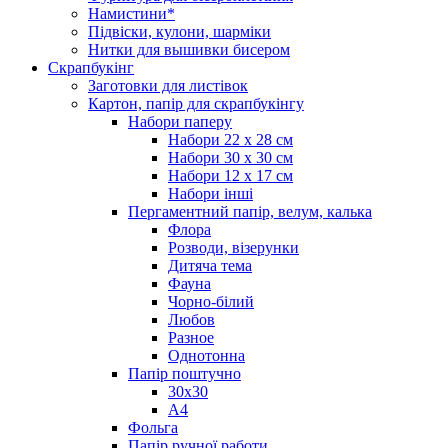
Намистини*
Підвіски, кулони, шарміки
Нитки для вышивки бисером
Скрапбукінг
Заготовки для листівок
Картон, папір для скрапбукінгу
Набори паперу
Набори 22 х 28 см
Набори 30 х 30 см
Набори 12 х 17 см
Набори інші
Пергаментний папір, велум, калька
Флора
Розводи, візерунки
Дитяча тема
Фауна
Чорно-білий
Любов
Разное
Однотонна
Папір поштучно
30х30
А4
Фольга
Папір ручної работи