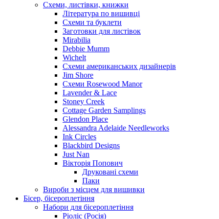
Схеми, листівки, книжки
Література по вишивці
Схеми та буклети
Заготовки для листівок
Mirabilia
Debbie Mumm
Wichelt
Схеми американських дизайнерів
Jim Shore
Cхеми Rosewood Manor
Lavender & Lace
Stoney Creek
Cottage Garden Samplings
Glendon Place
Alessandra Adelaide Needleworks
Ink Circles
Blackbird Designs
Just Nan
Вікторія Попович
Друковані схеми
Паки
Вироби з місцем для вишивки
Бісер, бісероплетіння
Набори для бісероплетіння
Ріоліс (Росія)