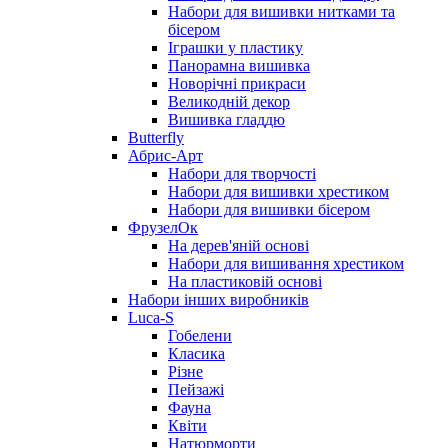
Набори для вишивки нитками та
бісером
Іграшки у пластику
Панорамна вишивка
Новорічні прикраси
Великодній декор
Вишивка гладдю
Butterfly
Абрис-Арт
Набори для творчості
Набори для вишивки хрестиком
Набори для вишивки бісером
ФрузелОк
На дерев'яній основі
Набори для вишивання хрестиком
На пластиковій основі
Набори інших виробників
Luca-S
Гобелени
Класика
Різне
Пейзажі
Фауна
Квіти
Натюрморти