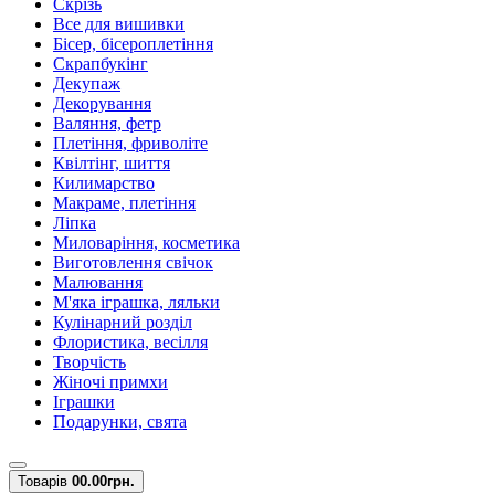
Скрізь
Все для вишивки
Бісер, бісероплетіння
Скрапбукінг
Декупаж
Декорування
Валяння, фетр
Плетіння, фриволіте
Квілтінг, шиття
Килимарство
Макраме, плетіння
Ліпка
Миловаріння, косметика
Виготовлення свічок
Малювання
М'яка іграшка, ляльки
Кулінарний розділ
Флористика, весілля
Творчість
Жіночі примхи
Іграшки
Подарунки, свята
Товарів
0
0.00грн.