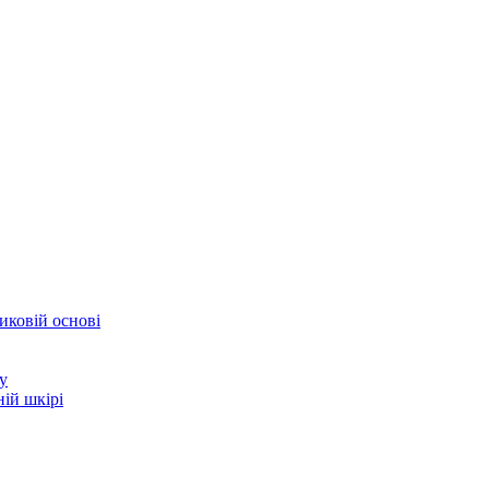
иковій основі
у
ій шкірі