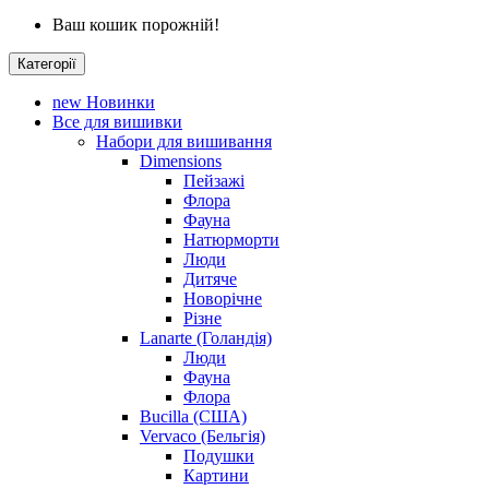
Ваш кошик порожній!
Категорії
new
Новинки
Все для вишивки
Набори для вишивання
Dimensions
Пейзажі
Флора
Фауна
Натюрморти
Люди
Дитяче
Новорічне
Різне
Lanarte (Голандія)
Люди
Фауна
Флора
Bucilla (США)
Vervaco (Бельгія)
Подушки
Картини