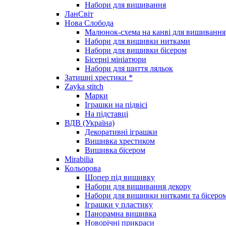
Набори для вишивання
ЛанСвіт
Нова Слобода
Малюнок-схема на канві для вишивання
Набори для вишивки нитками
Набори для вишивки бісером
Бісерні мініатюри
Набори для шиття ляльок
Затишні хрестики *
Zayka stitch
Марки
Іграшки на підвісі
На підставці
ВДВ (Україна)
Декоративні іграшки
Вишивка хрестиком
Вишивка бісером
Mirabilia
Кольорова
Шопер під вишивку
Набори для вишивання декору
Набори для вишивки нитками та бісеро
Іграшки у пластику
Панорамна вишивка
Новорічні прикраси