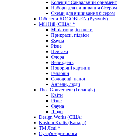
Колекція Сакральний орнамент
Набори для вишивання бісером
Схеми для вишивання бісером
Гобелени ROGOBLEN (Румунія)
Mill Hill (США) *
Мініатюри, іграшки
Прикраси, підвіси
Фауна
Різне
Пейзажі
Флора
Великдень
Новорічні картини
Гелловін
Солодощі, напої
Ангели, люди
Thea Gouverneur (Голандія)
Квіти
Різне
Фауна
Люди
Design Works (США)
Kustom Krafts (Канада)
ТМ Леді *
Сузір'я Єдинорога