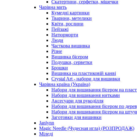
Скатертини, серфетки, мішечки
Чарiвна мить
Кумедні картинки
Тварини, метелики
Квіти, рослини
Пейзажі
Натюрморти
Люди
Часткова вишивка
Різне
Вишивка бісером
Подушки, серветки
Брошки
Вишивка на пластиковій канві
Crystal Art - набори для вишивки
Чарівна країна (Україна)
Набори для вишивання бісером на пласт
Набори для вишивання нитками
Аксесуари для рукоділля
Набори для вишивання бісером по дерев
Набори для вишивання бісером на штучн
Заготовки для вишивки
Janlynn
Magic Needle (Чудесная игла) (РОЗПРОДАЖ)
Міледі