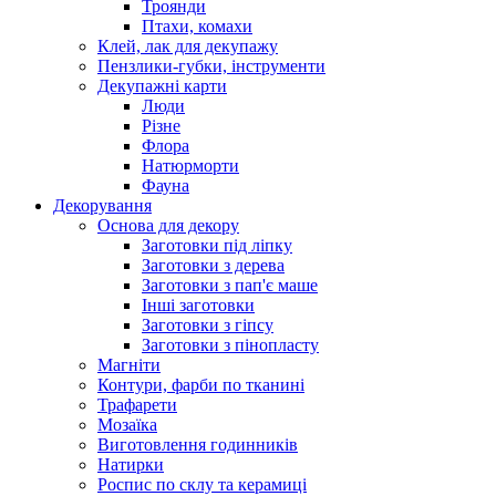
Троянди
Птахи, комахи
Клей, лак для декупажу
Пензлики-губки, інструменти
Декупажні карти
Люди
Різне
Флора
Натюрморти
Фауна
Декорування
Основа для декору
Заготовки під ліпку
Заготовки з дерева
Заготовки з пап'є маше
Інші заготовки
Заготовки з гіпсу
Заготовки з пінопласту
Магніти
Контури, фарби по тканині
Трафарети
Мозаїка
Виготовлення годинників
Натирки
Роспис по склу та керамиці