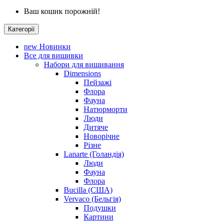
Ваш кошик порожній!
Категорії
new
Новинки
Все для вишивки
Набори для вишивання
Dimensions
Пейзажі
Флора
Фауна
Натюрморти
Люди
Дитяче
Новорічне
Різне
Lanarte (Голандія)
Люди
Фауна
Флора
Bucilla (США)
Vervaco (Бельгія)
Подушки
Картини