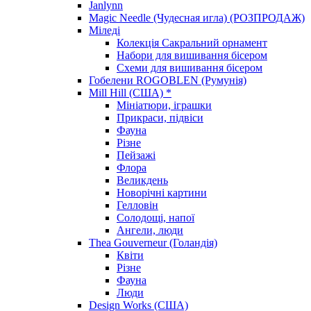
Janlynn
Magic Needle (Чудесная игла) (РОЗПРОДАЖ)
Міледі
Колекція Сакральний орнамент
Набори для вишивання бісером
Схеми для вишивання бісером
Гобелени ROGOBLEN (Румунія)
Mill Hill (США) *
Мініатюри, іграшки
Прикраси, підвіси
Фауна
Різне
Пейзажі
Флора
Великдень
Новорічні картини
Гелловін
Солодощі, напої
Ангели, люди
Thea Gouverneur (Голандія)
Квіти
Різне
Фауна
Люди
Design Works (США)