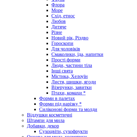
Флора
Море
Схід, етнос
Любов
Дитяче
Різне
Новий рік, Різдво
Гороскопи
Для чоловіків
Смаколики, їда, напитки
Прості форми
Люди, частини тіла
Інші свята
Містика, Хелоуїн
Листя, шишки, ягоди
Візерунки, завитки
Птахи, комахи *
Форми в палетах
Форми під нарізку *
Силіконові форми та молди
Віддушки косметичні
Штампи для мила
Добавки, декор
Сухоцвіти, сухофрукти
Основа для мила, косметики