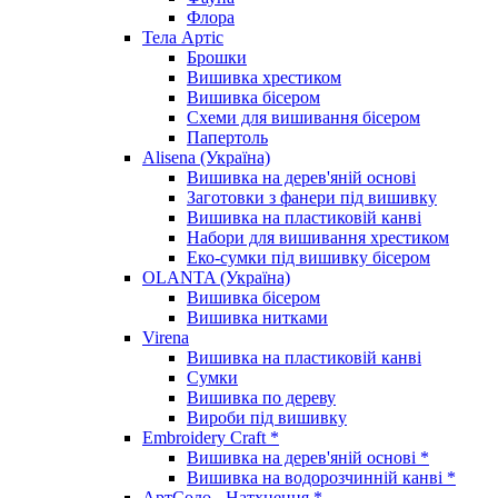
Флора
Тела Артіс
Брошки
Вишивка хрестиком
Вишивка бісером
Схеми для вишивання бісером
Папертоль
Alisena (Україна)
Вишивка на дерев'яній основі
Заготовки з фанери під вишивку
Вишивка на пластиковій канві
Набори для вишивання хрестиком
Еко-сумки під вишивку бісером
OLANTA (Україна)
Вишивка бісером
Вишивка нитками
Virena
Вишивка на пластиковій канві
Сумки
Вишивка по дереву
Вироби під вишивку
Embroidery Craft *
Вишивка на дерев'яній основі *
Вишивка на водорозчинній канві *
АртСоло - Натхнення *