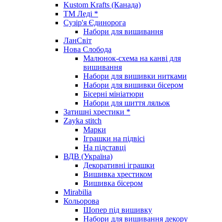
Kustom Krafts (Канада)
ТМ Леді *
Сузір'я Єдинорога
Набори для вишивання
ЛанСвіт
Нова Слобода
Малюнок-схема на канві для
вишивання
Набори для вишивки нитками
Набори для вишивки бісером
Бісерні мініатюри
Набори для шиття ляльок
Затишні хрестики *
Zayka stitch
Марки
Іграшки на підвісі
На підставці
ВДВ (Україна)
Декоративні іграшки
Вишивка хрестиком
Вишивка бісером
Mirabilia
Кольорова
Шопер під вишивку
Набори для вишивання декору