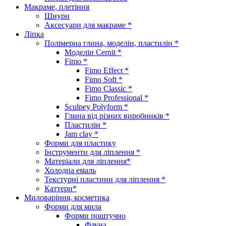
Макраме, плетіння
Шнури
Аксесуари для макраме *
Ліпка
Полімерна глина, моделін, пластилін *
Моделін Cernit *
Fimo *
Fimo Effect *
Fimo Soft *
Fimo Classic *
Fimo Professional *
Sculpey Polyform *
Глина від різних виробників *
Пластилін *
Jam clay *
Форми для пластику
Інструменти для ліплення *
Матеріали для ліплення*
Холодна емаль
Текстурні пластини для ліплення *
Каттери*
Миловаріння, косметика
Форми для мила
Форми поштучно
Фауна