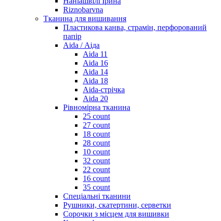
Наніашвілі Ірина
Riznobarvna
Тканина для вишивання
Пластикова канва, страмін, перфорований
папір
Aida / Аіда
Aida 11
Aida 16
Aida 14
Aida 18
Aida-стрічка
Aida 20
Рівномірна тканина
25 count
27 count
18 count
28 count
10 count
32 count
22 count
16 count
35 count
Спеціальні тканини
Рушники, скатертини, серветки
Сорочки з місцем для вишивки