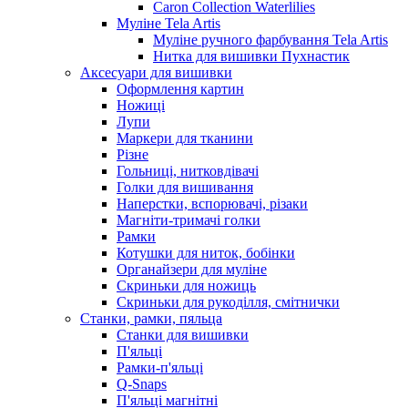
Caron Collection Waterlilies
Муліне Tela Artis
Муліне ручного фарбування Tela Artis
Нитка для вишивки Пухнастик
Аксесуари для вишивки
Оформлення картин
Ножиці
Лупи
Маркери для тканини
Різне
Гольниці, нитковдівачі
Голки для вишивання
Наперстки, вспорювачі, різаки
Магніти-тримачі голки
Рамки
Котушки для ниток, бобінки
Органайзери для муліне
Скриньки для ножиць
Скриньки для рукоділля, смітнички
Станки, рамки, пяльца
Станки для вишивки
П'яльці
Рамки-п'яльці
Q-Snaps
П'яльці магнітні