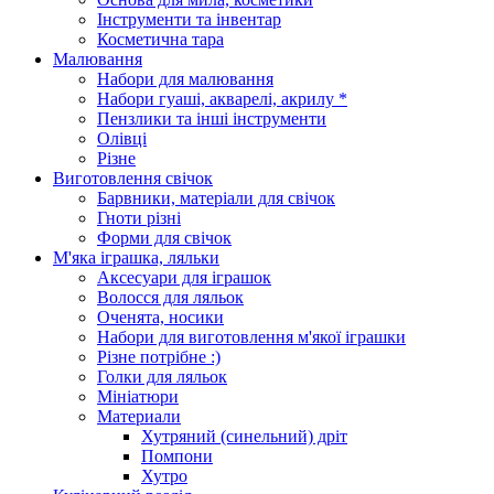
Інструменти та інвентар
Косметична тара
Малювання
Набори для малювання
Набори гуаші, акварелі, акрилу *
Пензлики та інші інструменти
Олівці
Різне
Виготовлення свічок
Барвники, матеріали для свічок
Гноти різні
Форми для свічок
М'яка іграшка, ляльки
Аксесуари для іграшок
Волосся для ляльок
Оченята, носики
Набори для виготовлення м'якої іграшки
Різне потрібне :)
Голки для ляльок
Мініатюри
Материали
Хутряний (синельний) дріт
Помпони
Хутро