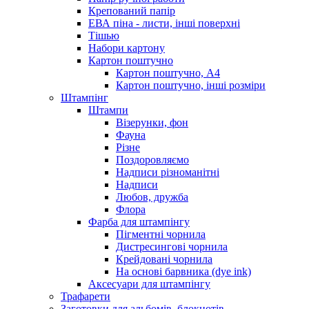
Крепований папір
ЕВА піна - листи, інші поверхні
Тішью
Набори картону
Картон поштучно
Картон поштучно, А4
Картон поштучно, інші розміри
Штампінг
Штампи
Візерунки, фон
Фауна
Різне
Поздоровляємо
Надписи різноманітні
Надписи
Любов, дружба
Флора
Фарба для штампінгу
Пігментні чорнила
Дистресингові чорнила
Крейдовані чорнила
На основі барвника (dye ink)
Аксесуари для штампінгу
Трафарети
Заготовки для альбомів, блокнотів