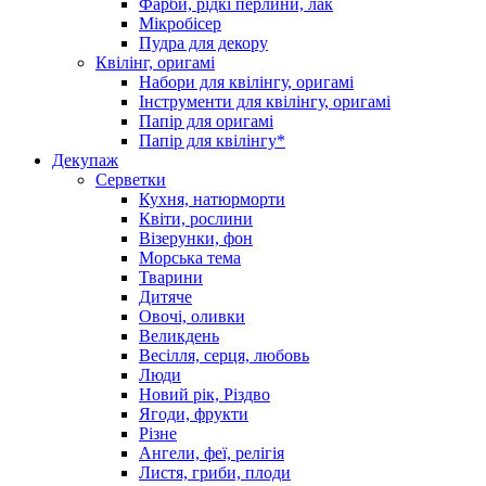
Фарби, рідкі перлини, лак
Мікробісер
Пудра для декору
Квілінг, оригамі
Набори для квілінгу, оригамі
Інструменти для квілінгу, оригамі
Папір для оригамі
Папір для квілінгу*
Декупаж
Серветки
Кухня, натюрморти
Квіти, рослини
Візерунки, фон
Морська тема
Тварини
Дитяче
Овочі, оливки
Великдень
Весілля, серця, любовь
Люди
Новий рік, Різдво
Ягоди, фрукти
Різне
Ангели, феї, релігія
Листя, гриби, плоди