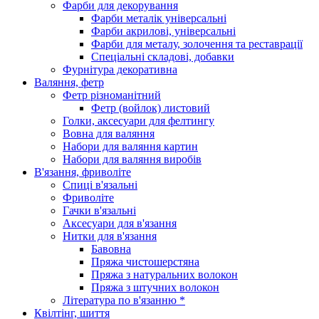
Фарби для декорування
Фарби металік універсальні
Фарби акрилові, універсальні
Фарби для металу, золочення та реставрації
Спеціальні складові, добавки
Фурнітура декоративна
Валяння, фетр
Фетр різноманітний
Фетр (войлок) листовий
Голки, аксесуари для фелтингу
Вовна для валяння
Набори для валяння картин
Набори для валяння виробів
В'язання, фриволіте
Спиці в'язальні
Фриволіте
Гачки в'язальні
Аксесуари для в'язання
Нитки для в'язання
Бавовна
Пряжа чистошерстяна
Пряжа з натуральних волокон
Пряжа з штучних волокон
Література по в'язанню *
Квілтінг, шиття