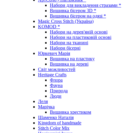
Набори для викладення стразами *
Вишивка бісером 3D *
Вишивка бісером на одязі *
Magic Cross Stitch (Україна)
KOMOD *
Набори на дерев'яній основі
Набори на пластиковій основі
Набори на тканині
Набори бісерні
Юркевич Марія
Вишивка на пластику
Вишивка на дереві
Світ можливостей
Heritage Crafts
Флора
Фауна
Природа
Люди
Леля
Марічка
Вишивка хрестиком
Шаменко Наталія
Kingdom of handmade
Stitch Color Mix