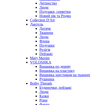
Дитинство
Люди
Подушки, серветки
Новий рік та Різдво
Collection D'Art
Дантель
Дитяче
Тварини
Люди
Флора
Подушки
Релігія
Пейзажі
Mary Maxim
VOLOSHKA
Вишивка по дереву
Вишивка на пластику
Вишивка хрестиком на тканині
Рушники
Bothy Threads
Будиночки, пейзажі
Люди
Казки
Різне
Фауна