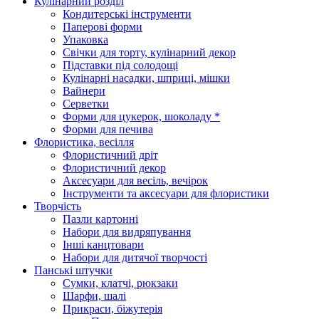
Кулінарний розділ
Кондитерські інструменти
Паперові форми
Упаковка
Свічки для торту, кулінарний декор
Підставки під солодощі
Кулінарні насадки, шприці, мішки
Вайнери
Серветки
Форми для цукерок, шоколаду *
Форми для печива
Флористика, весілля
Флористичний дріт
Флористичний декор
Аксесуари для весіль, вечірок
Інструменти та аксесуари для флористики
Творчість
Пазли картонні
Набори для видряпування
Інші канцтовари
Набори для дитячої творчості
Панські штучки
Сумки, клатчі, рюкзаки
Шарфи, шалі
Прикраси, біжутерія