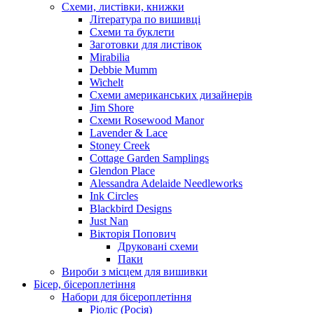
Схеми, листівки, книжки
Література по вишивці
Схеми та буклети
Заготовки для листівок
Mirabilia
Debbie Mumm
Wichelt
Схеми американських дизайнерів
Jim Shore
Cхеми Rosewood Manor
Lavender & Lace
Stoney Creek
Cottage Garden Samplings
Glendon Place
Alessandra Adelaide Needleworks
Ink Circles
Blackbird Designs
Just Nan
Вікторія Попович
Друковані схеми
Паки
Вироби з місцем для вишивки
Бісер, бісероплетіння
Набори для бісероплетіння
Ріоліс (Росія)