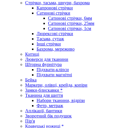
Стрічки, тасьма, шнури, бахрома
Капронові стрічки
Сатинові стрічки
Сатинові стрічки, 6мм
Сатинові стрічки, 25мм
Сатинові стрічки, 1см
Люрексові стрічки
Тасьма, сутаж
Інші стрічки
Бахрома, мереживо
Китиці
Люверси для тканини
Шторна фурнітура
Підхвати-кліпси
Підхвати магнітні
Бейка
Маркери, олівці, крейда, копіри
Замки-блискавки *
Тканина для шиття
Набори тканини, відрізи
Фетр, метраж
Аплікації, бантики
Зворотний бік подушок
Пір'я
Кравецькі ножиці *