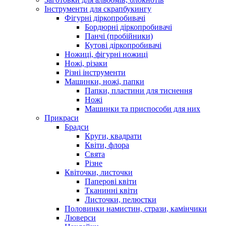
Інструменти для скрапбукингу
Фігурні діркопробивачі
Бордюрні діркопробивачі
Панчі (пробійники)
Кутові діркопробивачі
Ножиці, фігурні ножиці
Ножі, різаки
Різні інструменти
Машинки, ножі, папки
Папки, пластини для тиснення
Ножі
Машинки та приспособи для них
Прикраси
Брадси
Круги, квадрати
Квіти, флора
Свята
Різне
Квіточки, листочки
Паперові квіти
Тканинні квіти
Листочки, пелюстки
Половинки намистин, стрази, камінчики
Люверси