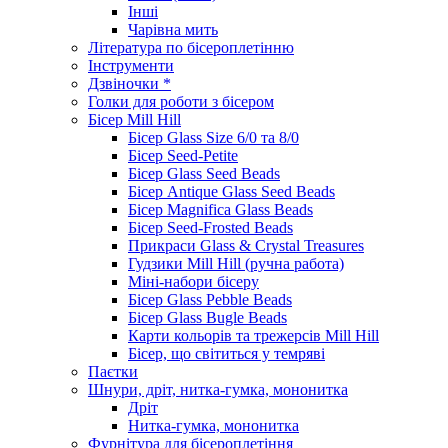
Інші
Чарівна мить
Література по бісероплетінню
Інструменти
Дзвіночки *
Голки для роботи з бісером
Бісер Mill Hill
Бісер Glass Size 6/0 та 8/0
Бісер Seed-Petite
Бісер Glass Seed Beads
Бісер Antique Glass Seed Beads
Бісер Magnifica Glass Beads
Бісер Seed-Frosted Beads
Прикраси Glass & Crystal Treasures
Гудзики Mill Hill (ручна работа)
Міні-набори бісеру
Бісер Glass Pebble Beads
Бісер Glass Bugle Beads
Карти кольорів та трежерсів Mill Hill
Бісер, що світиться у темряві
Паєтки
Шнури, дріт, нитка-гумка, мононитка
Дріт
Нитка-гумка, мононитка
Фурнітура для бісероплетіння