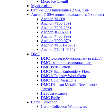
Micro Ice Chenill
Муліне різне
Стрічки для вишивання 2 мм, 4 мм
Anchor (100% длинноволокнистый хлопок)
Anchor (#1-99)
Anchor (#100-189)
Anchor (#203-298)
Anchor (#300-399)
Anchor (#400-899)
Anchor (#900-979)
Anchor (#1001-1098)
Anchor (#1201-9575)
DMC
DMC хлопчатобумажная нить art.177
DMC - металлизированая нить
DMC Perle Cotton
DMC® Satin Embroidery Floss
DMC® Tapestry Wool Skein
DMC Color Variations
DMC Diamant Metallic Needlework
Thread
Наборы мулине
DMC Etoile
Caron Collection
Caron Collection Wildflowers