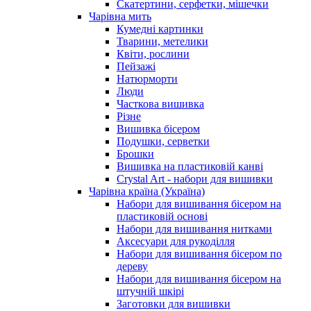
Скатертини, серфетки, мішечки
Чарiвна мить
Кумедні картинки
Тварини, метелики
Квіти, рослини
Пейзажі
Натюрморти
Люди
Часткова вишивка
Різне
Вишивка бісером
Подушки, серветки
Брошки
Вишивка на пластиковій канві
Crystal Art - набори для вишивки
Чарівна країна (Україна)
Набори для вишивання бісером на
пластиковій основі
Набори для вишивання нитками
Аксесуари для рукоділля
Набори для вишивання бісером по
дереву
Набори для вишивання бісером на
штучній шкірі
Заготовки для вишивки