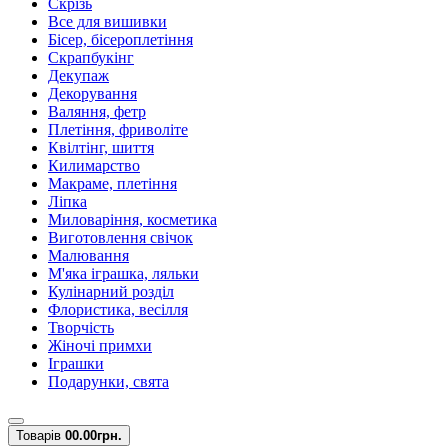
Скрізь
Все для вишивки
Бісер, бісероплетіння
Скрапбукінг
Декупаж
Декорування
Валяння, фетр
Плетіння, фриволіте
Квілтінг, шиття
Килимарство
Макраме, плетіння
Ліпка
Миловаріння, косметика
Виготовлення свічок
Малювання
М'яка іграшка, ляльки
Кулінарний розділ
Флористика, весілля
Творчість
Жіночі примхи
Іграшки
Подарунки, свята
Товарів
0
0.00грн.