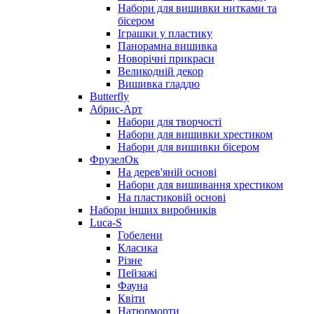
Набори для вишивки нитками та
бісером
Іграшки у пластику
Панорамна вишивка
Новорічні прикраси
Великодній декор
Вишивка гладдю
Butterfly
Абрис-Арт
Набори для творчості
Набори для вишивки хрестиком
Набори для вишивки бісером
ФрузелОк
На дерев'яній основі
Набори для вишивання хрестиком
На пластиковій основі
Набори інших виробників
Luca-S
Гобелени
Класика
Різне
Пейзажі
Фауна
Квіти
Натюрморти