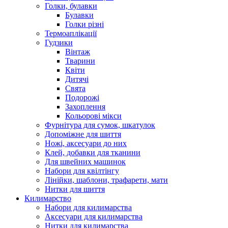
Голки, булавки
Булавки
Голки різні
Термоаплікації
Гудзики
Вінтаж
Тварини
Квіти
Дитячі
Свята
Подорожі
Захоплення
Кольорові мікси
Фурнітура для сумок, шкатулок
Допоміжне для шиття
Ножі, аксесуари до них
Клей, добавки для тканини
Для швейних машинок
Набори для квілтінгу
Лінійки, шаблони, трафарети, мати
Нитки для шиття
Килимарство
Набори для килимарства
Аксесуари для килимарства
Нитки для килимарства