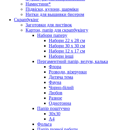
Намистини*
Підвіски, кулони, шарміки
Нитки для вышивки бисером
Скрапбукінг
Заготовки для листівок
Картон, папір для скрапбукінгу
Набори паперу
Набори 22 х 28 см
Набори 30 х 30 см
Набори 12 х 17 см
Набори інші
Пергаментний папір, велум, калька
Флора
Розводи, візерунки
Дитяча тема
Фауна
Чорно-білий
Любов
Разное
Однотонна
Папір поштучно
30х30
А4
Фольга
Папір ручної работи