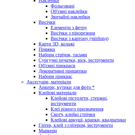
Наклейки
Фольговані
Об'ємні наклейки
Звичайні наклейки
Висічки
Елементи з фетру
Висічки з пінорезини
Висічки з картону (чіпборд)
Карти 3D, колажі
Пряжки
Набори стрічок, тасьми
Сургучні печатки, віск, інструменти
Об'ємні прикраси
Декоративні прищепки
Набори прикрас
Аксесуари, матеріали
Анкери, кутики для фото *
Клейові матеріали
Клейові пістолети, стержні,
інструменти
Клеї різного призначення
Скотч, клейкі стрічки
Клейові аркуші, крапки, квадратики
Глітер, клей з глітером, інструменти
Маркери