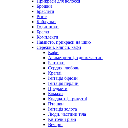
Прикраси для волосся
Брошки
Браслети
Різне
Каблучки
Годинники
Брелки
Комплекти
Намисто, прикраси на шию
Сережки, кліпси, кафи
Кафи
Асиметричні, з двох частин
Бантики
Сердця, любовь
Краплі
Імітація бірюзи
Імітація перлин
Предмети
Комахи
Квадратні, трикутні
Пташки
Імітація золота
Люди, частини тіла
Квіточки різні
Вечірні