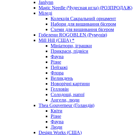
Janlynn
Magic Needle (Чудесная игла) (РОЗПРОДАЖ)
Міледі
Колекція Сакральний орнамент
Набори для вишивання бісером
Схеми для вишивання бісером
Гобелени ROGOBLEN (Румунія)
Mill Hill (США) *
Мініатюри, іграшки
Прикраси, підвіси
Фауна
Різне
Пейзажі
Флора
Великдень
Новорічні картини
Гелловін
Солодощі, напої
Ангели, люди
Thea Gouverneur (Голандія)
Квіти
Різне
Фауна
Люди
Design Works (США)