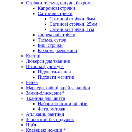
Стрічки, тасьма, шнури, бахрома
Капронові стрічки
Сатинові стрічки
Сатинові стрічки, 6мм
Сатинові стрічки, 25мм
Сатинові стрічки, 1см
Люрексові стрічки
Тасьма, сутаж
Інші стрічки
Бахрома, мереживо
Китиці
Люверси для тканини
Шторна фурнітура
Підхвати-кліпси
Підхвати магнітні
Бейка
Маркери, олівці, крейда, копіри
Замки-блискавки *
Тканина для шиття
Набори тканини, відрізи
Фетр, метраж
Аплікації, бантики
Зворотний бік подушок
Пір'я
Кравецькі ножиці *