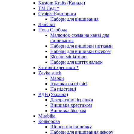
Kustom Krafts (Канада)
ТМ Леді *
Сузір'я Єдинорога
Набори для вишивання
ЛанСвіт
Нова Слобода
Малюнок-схема на канві для
вишивання
Набори для вишивки нитками
Набори для вишивки бісером
Бісерні мініатюри
Набори для шиття ляльок
Затишні хрестики *
Zayka stitch
Марки
Іграшки на підвісі
На підставці
ВДВ (Україна)
Декоративні іграшки
Вишивка хрестиком
Вишивка бісером
Mirabilia
Кольорова
Шопер під вишивку
Набори для вишивання декору