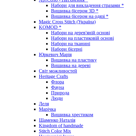
Набори для викладення стразами *
Вишивка бісером 3D *
Вишивка бісером на одязі *
Magic Cross Stitch (Україна)
KOMOD *
Набори на дерев'яній основі
Набори на пластиковій основі
Набори на тканині
Набори бісерні
Юркевич Марія
Вишивка на пластику
Вишивка на дереві
Світ можливостей
Heritage Crafts
Флора
Фауна
Природа
Люди
Леля
Марічка
Вишивка хрестиком
Шаменко Наталія
Kingdom of handmade
Stitch Color Mix