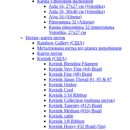
Канва з фоновим малюнком
Aida 16, 27х27 см (Voloshka)
Aida 16, 30х40 см (Voloshka)
Аїда 16 (Alisena)
Рівномірка 32 (Alisena)
Канва рівномірна 32 принтована
Voloshka, 27х27 см
Нитки, карти ниток
Rainbow Gallery (США)
Металізована нитка від різних виробників
Карти ниток
Kreinik (США)
Kreinik Blending Filament
Kreinik Very Fine (#4) Braid
Kreinik Fine (#8) Braid
Kreinik Japan Thread #1, #5 & #7
Kreinik Ombre
Kreinik Cord
Kreinik 1/16 Ribbon
Kreinik Collection (наборы ниток)
Kreinik Tapestry (#12) Braid
Kreinik Medium (#16) Braid
Kreinik cable
Kreinik 1/8 Ribbon
Kreinik Heavy #32 Braid (5m)