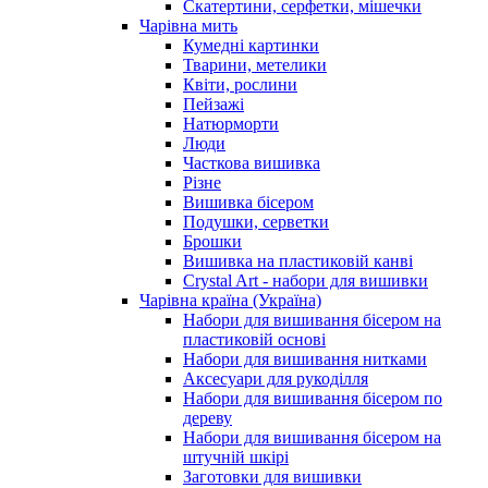
Скатертини, серфетки, мішечки
Чарiвна мить
Кумедні картинки
Тварини, метелики
Квіти, рослини
Пейзажі
Натюрморти
Люди
Часткова вишивка
Різне
Вишивка бісером
Подушки, серветки
Брошки
Вишивка на пластиковій канві
Crystal Art - набори для вишивки
Чарівна країна (Україна)
Набори для вишивання бісером на
пластиковій основі
Набори для вишивання нитками
Аксесуари для рукоділля
Набори для вишивання бісером по
дереву
Набори для вишивання бісером на
штучній шкірі
Заготовки для вишивки