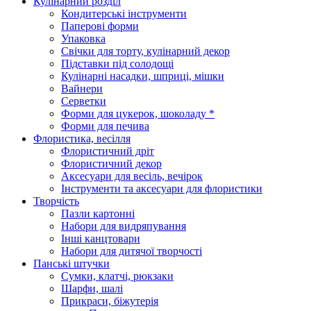
Кулінарний розділ
Кондитерські інструменти
Паперові форми
Упаковка
Свічки для торту, кулінарний декор
Підставки під солодощі
Кулінарні насадки, шприці, мішки
Вайнери
Серветки
Форми для цукерок, шоколаду *
Форми для печива
Флористика, весілля
Флористичний дріт
Флористичний декор
Аксесуари для весіль, вечірок
Інструменти та аксесуари для флористики
Творчість
Пазли картонні
Набори для видряпування
Інші канцтовари
Набори для дитячої творчості
Панські штучки
Сумки, клатчі, рюкзаки
Шарфи, шалі
Прикраси, біжутерія