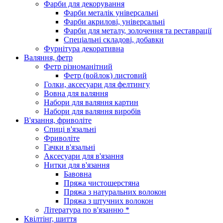
Фарби для декорування
Фарби металік універсальні
Фарби акрилові, універсальні
Фарби для металу, золочення та реставрації
Спеціальні складові, добавки
Фурнітура декоративна
Валяння, фетр
Фетр різноманітний
Фетр (войлок) листовий
Голки, аксесуари для фелтингу
Вовна для валяння
Набори для валяння картин
Набори для валяння виробів
В'язання, фриволіте
Спиці в'язальні
Фриволіте
Гачки в'язальні
Аксесуари для в'язання
Нитки для в'язання
Бавовна
Пряжа чистошерстяна
Пряжа з натуральних волокон
Пряжа з штучних волокон
Література по в'язанню *
Квілтінг, шиття