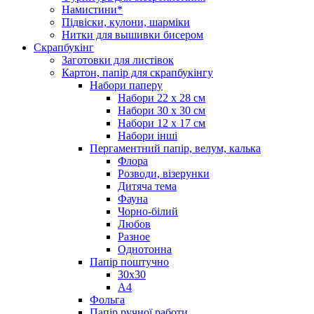
Намистини*
Підвіски, кулони, шарміки
Нитки для вышивки бисером
Скрапбукінг
Заготовки для листівок
Картон, папір для скрапбукінгу
Набори паперу
Набори 22 х 28 см
Набори 30 х 30 см
Набори 12 х 17 см
Набори інші
Пергаментний папір, велум, калька
Флора
Розводи, візерунки
Дитяча тема
Фауна
Чорно-білий
Любов
Разное
Однотонна
Папір поштучно
30х30
А4
Фольга
Папір ручної работи