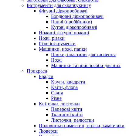
Інструменти для скрапбукингу
Фігурні діркопробивачі
Бордюрні діркопробивачі
Панчі (пробійники)
Кутові діркопробивачі
Ножиці, фігурні ножиці
Ножі, різаки
Різні інструменти
Машинки, ножі, папки
Папки, пластини для тиснення
Ножі
Машинки та приспособи для них
Прикраси
Брадси
Круги, квадрати
Квіти, флора
Свята
Різне
Квіточки, листочки
Паперові квіти
Тканинні квіти
Листочки, пелюстки
Половинки намистин, стрази, камінчики
Люверси