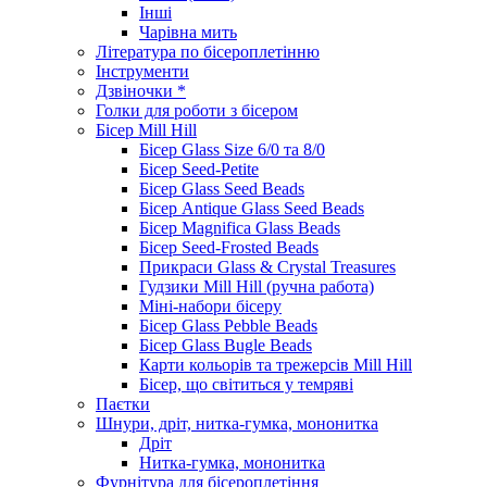
Інші
Чарівна мить
Література по бісероплетінню
Інструменти
Дзвіночки *
Голки для роботи з бісером
Бісер Mill Hill
Бісер Glass Size 6/0 та 8/0
Бісер Seed-Petite
Бісер Glass Seed Beads
Бісер Antique Glass Seed Beads
Бісер Magnifica Glass Beads
Бісер Seed-Frosted Beads
Прикраси Glass & Crystal Treasures
Гудзики Mill Hill (ручна работа)
Міні-набори бісеру
Бісер Glass Pebble Beads
Бісер Glass Bugle Beads
Карти кольорів та трежерсів Mill Hill
Бісер, що світиться у темряві
Паєтки
Шнури, дріт, нитка-гумка, мононитка
Дріт
Нитка-гумка, мононитка
Фурнітура для бісероплетіння