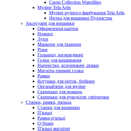
Caron Collection Waterlilies
Муліне Tela Artis
Муліне ручного фарбування Tela Artis
Нитка для вишивки Пухнастик
Аксесуари для вишивки
Оформлення картин
Ножиці
Лупи
Маркери для тканини
Різне
Гольниці, нитковдівачі
Голки для вишивання
Наперстки, вспорювачі, різаки
Магніти-тримачі голки
Рамки
Котушки для ниток, бобінки
Органайзери для муліне
Скриньки для ножиць
Скриньки для рукоділля, смітнички
Станки, рамки, пяльца
Станки для вишивки
П'яльці
Рамки-п'яльці
Q-Snaps
П'яльці магнітні