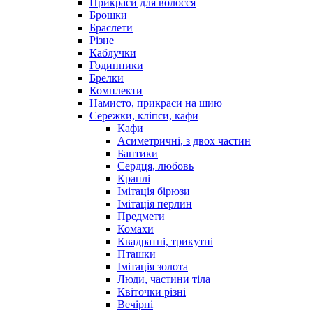
Прикраси для волосся
Брошки
Браслети
Різне
Каблучки
Годинники
Брелки
Комплекти
Намисто, прикраси на шию
Сережки, кліпси, кафи
Кафи
Асиметричні, з двох частин
Бантики
Сердця, любовь
Краплі
Імітація бірюзи
Імітація перлин
Предмети
Комахи
Квадратні, трикутні
Пташки
Імітація золота
Люди, частини тіла
Квіточки різні
Вечірні