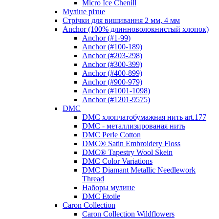
Micro Ice Chenill
Муліне різне
Стрічки для вишивання 2 мм, 4 мм
Anchor (100% длинноволокнистый хлопок)
Anchor (#1-99)
Anchor (#100-189)
Anchor (#203-298)
Anchor (#300-399)
Anchor (#400-899)
Anchor (#900-979)
Anchor (#1001-1098)
Anchor (#1201-9575)
DMC
DMC хлопчатобумажная нить art.177
DMC - металлизированая нить
DMC Perle Cotton
DMC® Satin Embroidery Floss
DMC® Tapestry Wool Skein
DMC Color Variations
DMC Diamant Metallic Needlework
Thread
Наборы мулине
DMC Etoile
Caron Collection
Caron Collection Wildflowers