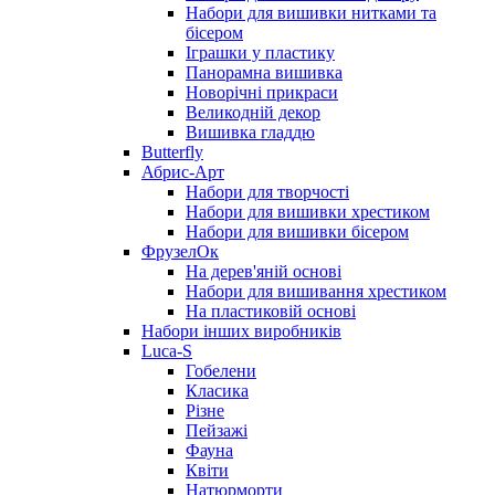
Набори для вишивки нитками та
бісером
Іграшки у пластику
Панорамна вишивка
Новорічні прикраси
Великодній декор
Вишивка гладдю
Butterfly
Абрис-Арт
Набори для творчості
Набори для вишивки хрестиком
Набори для вишивки бісером
ФрузелОк
На дерев'яній основі
Набори для вишивання хрестиком
На пластиковій основі
Набори інших виробників
Luca-S
Гобелени
Класика
Різне
Пейзажі
Фауна
Квіти
Натюрморти