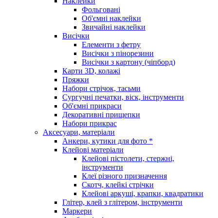
Наклейки
Фольговані
Об'ємні наклейки
Звичайні наклейки
Висічки
Елементи з фетру
Висічки з пінорезини
Висічки з картону (чіпборд)
Карти 3D, колажі
Пряжки
Набори стрічок, тасьми
Сургучні печатки, віск, інструменти
Об'ємні прикраси
Декоративні прищепки
Набори прикрас
Аксесуари, матеріали
Анкери, кутики для фото *
Клейові матеріали
Клейові пістолети, стержні,
інструменти
Клеї різного призначення
Скотч, клейкі стрічки
Клейові аркуші, крапки, квадратики
Глітер, клей з глітером, інструменти
Маркери