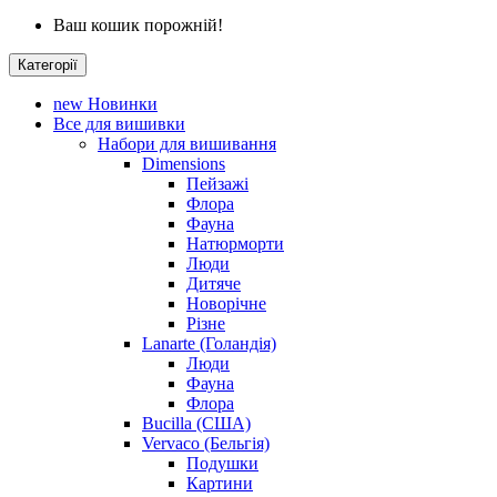
Ваш кошик порожній!
Категорії
new
Новинки
Все для вишивки
Набори для вишивання
Dimensions
Пейзажі
Флора
Фауна
Натюрморти
Люди
Дитяче
Новорічне
Різне
Lanarte (Голандія)
Люди
Фауна
Флора
Bucilla (США)
Vervaco (Бельгія)
Подушки
Картини