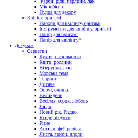
Фарби, рідкі перлини, лак
Мікробісер
Пудра для декору
Квілінг, оригамі
Набори для квілінгу, оригамі
Інструменти для квілінгу, оригамі
Папір для оригамі
Папір для квілінгу*
Декупаж
Серветки
Кухня, натюрморти
Квіти, рослини
Візерунки, фон
Морська тема
Тварини
Дитяче
Овочі, оливки
Великдень
Весілля, серця, любовь
Люди
Новий рік, Різдво
Ягоди, фрукти
Різне
Ангели, феї, релігія
Листя, гриби, плоди