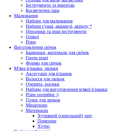
Інструменти та інвентар
Косметична тара
Малювання
Набори для малювання
Набори гуаші, акварелі, акрилу *
Пензлики та інші інструменти
Олівці
Різне
Виготовлення свічок
Барвники, матеріали для свічок
Гноти різні
Форми для свічок
М'яка іграшка, ляльки
Аксесуари для іграшок
Волосся для ляльок
Оченята, носики
Набори для виготовлення м'якої іграшки
Різне потрібне :)
Голки для ляльок
Мініатюри
Материали
Хутряний (синельний) дріт
Помпони
Хутро