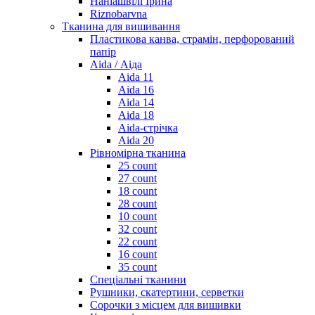
Наніашвілі Ірина
Riznobarvna
Тканина для вишивання
Пластикова канва, страмін, перфорований
папір
Aida / Аіда
Aida 11
Aida 16
Aida 14
Aida 18
Aida-стрічка
Aida 20
Рівномірна тканина
25 count
27 count
18 count
28 count
10 count
32 count
22 count
16 count
35 count
Спеціальні тканини
Рушники, скатертини, серветки
Сорочки з місцем для вишивки