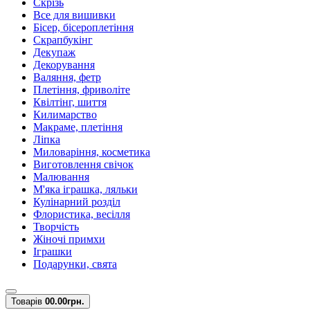
Скрізь
Все для вишивки
Бісер, бісероплетіння
Скрапбукінг
Декупаж
Декорування
Валяння, фетр
Плетіння, фриволіте
Квілтінг, шиття
Килимарство
Макраме, плетіння
Ліпка
Миловаріння, косметика
Виготовлення свічок
Малювання
М'яка іграшка, ляльки
Кулінарний розділ
Флористика, весілля
Творчість
Жіночі примхи
Іграшки
Подарунки, свята
Товарів
0
0.00грн.