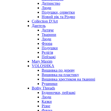
Дитинство
Люди
Подушки, серветки
Новий рік та Різдво
Collection D'Art
Дантель
Дитяче
Тварини
Люди
Флора
Подушки
Релігія
Пейзажі
Mary Maxim
VOLOSHKA
Вишивка по дереву
Вишивка на пластику
Вишивка хрестиком на тканині
Рушники
Bothy Threads
Будиночки, пейзажі
Люди
Казки
Різне
Фауна