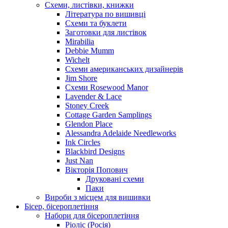
Схеми, листівки, книжки
Література по вишивці
Схеми та буклети
Заготовки для листівок
Mirabilia
Debbie Mumm
Wichelt
Схеми американських дизайнерів
Jim Shore
Cхеми Rosewood Manor
Lavender & Lace
Stoney Creek
Cottage Garden Samplings
Glendon Place
Alessandra Adelaide Needleworks
Ink Circles
Blackbird Designs
Just Nan
Вікторія Попович
Друковані схеми
Паки
Вироби з місцем для вишивки
Бісер, бісероплетіння
Набори для бісероплетіння
Ріоліс (Росія)