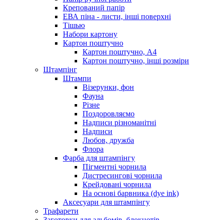
Крепований папір
ЕВА піна - листи, інші поверхні
Тішью
Набори картону
Картон поштучно
Картон поштучно, А4
Картон поштучно, інші розміри
Штампінг
Штампи
Візерунки, фон
Фауна
Різне
Поздоровляємо
Надписи різноманітні
Надписи
Любов, дружба
Флора
Фарба для штампінгу
Пігментні чорнила
Дистресингові чорнила
Крейдовані чорнила
На основі барвника (dye ink)
Аксесуари для штампінгу
Трафарети
Заготовки для альбомів, блокнотів