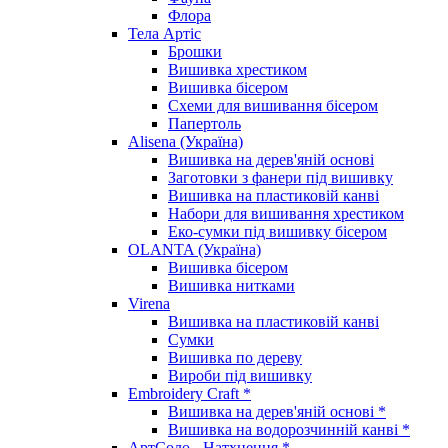
Флора
Тела Артіс
Брошки
Вишивка хрестиком
Вишивка бісером
Схеми для вишивання бісером
Папертоль
Alisena (Україна)
Вишивка на дерев'яній основі
Заготовки з фанери під вишивку
Вишивка на пластиковій канві
Набори для вишивання хрестиком
Еко-сумки під вишивку бісером
OLANTA (Україна)
Вишивка бісером
Вишивка нитками
Virena
Вишивка на пластиковій канві
Сумки
Вишивка по дереву
Вироби під вишивку
Embroidery Craft *
Вишивка на дерев'яній основі *
Вишивка на водорозчинній канві *
АртСоло - Натхнення *