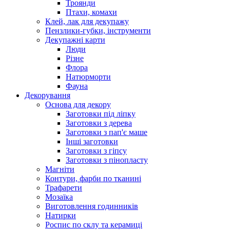
Троянди
Птахи, комахи
Клей, лак для декупажу
Пензлики-губки, інструменти
Декупажні карти
Люди
Різне
Флора
Натюрморти
Фауна
Декорування
Основа для декору
Заготовки під ліпку
Заготовки з дерева
Заготовки з пап'є маше
Інші заготовки
Заготовки з гіпсу
Заготовки з пінопласту
Магніти
Контури, фарби по тканині
Трафарети
Мозаїка
Виготовлення годинників
Натирки
Роспис по склу та керамиці