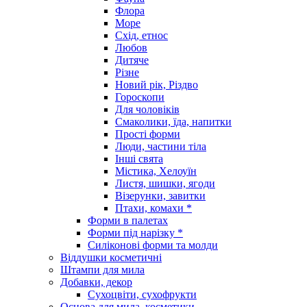
Флора
Море
Схід, етнос
Любов
Дитяче
Різне
Новий рік, Різдво
Гороскопи
Для чоловіків
Смаколики, їда, напитки
Прості форми
Люди, частини тіла
Інші свята
Містика, Хелоуїн
Листя, шишки, ягоди
Візерунки, завитки
Птахи, комахи *
Форми в палетах
Форми під нарізку *
Силіконові форми та молди
Віддушки косметичні
Штампи для мила
Добавки, декор
Сухоцвіти, сухофрукти
Основа для мила, косметики