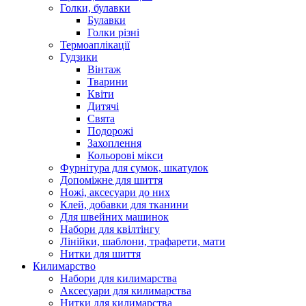
Голки, булавки
Булавки
Голки різні
Термоаплікації
Гудзики
Вінтаж
Тварини
Квіти
Дитячі
Свята
Подорожі
Захоплення
Кольорові мікси
Фурнітура для сумок, шкатулок
Допоміжне для шиття
Ножі, аксесуари до них
Клей, добавки для тканини
Для швейних машинок
Набори для квілтінгу
Лінійки, шаблони, трафарети, мати
Нитки для шиття
Килимарство
Набори для килимарства
Аксесуари для килимарства
Нитки для килимарства