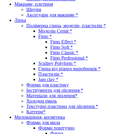
Макраме, плетіння
Шнури
Аксесуари для макраме *
Ліпка
Полімерна глина, моделін, пластилін *
Моделін Cernit *
Fimo *
Fimo Effect *
Fimo Soft *
Fimo Classic *
Fimo Professional *
Sculpey Polyform *
Глина від різних виробників *
Пластилін *
Jam clay *
Форми для пластику
Інструменти для ліплення *
Матеріали для ліплення*
Холодна емаль
Текстурні пластини для ліплення *
Каттери*
Миловаріння, косметика
Форми для мила
Форми поштучно
Фауна