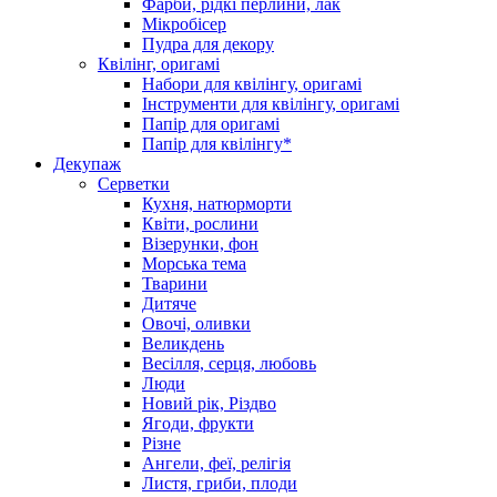
Фарби, рідкі перлини, лак
Мікробісер
Пудра для декору
Квілінг, оригамі
Набори для квілінгу, оригамі
Інструменти для квілінгу, оригамі
Папір для оригамі
Папір для квілінгу*
Декупаж
Серветки
Кухня, натюрморти
Квіти, рослини
Візерунки, фон
Морська тема
Тварини
Дитяче
Овочі, оливки
Великдень
Весілля, серця, любовь
Люди
Новий рік, Різдво
Ягоди, фрукти
Різне
Ангели, феї, релігія
Листя, гриби, плоди