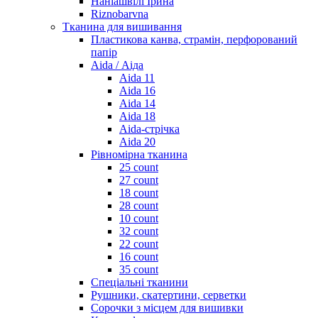
Наніашвілі Ірина
Riznobarvna
Тканина для вишивання
Пластикова канва, страмін, перфорований
папір
Aida / Аіда
Aida 11
Aida 16
Aida 14
Aida 18
Aida-стрічка
Aida 20
Рівномірна тканина
25 count
27 count
18 count
28 count
10 count
32 count
22 count
16 count
35 count
Спеціальні тканини
Рушники, скатертини, серветки
Сорочки з місцем для вишивки