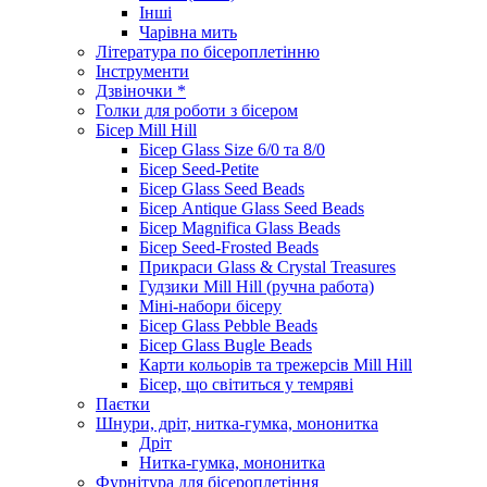
Інші
Чарівна мить
Література по бісероплетінню
Інструменти
Дзвіночки *
Голки для роботи з бісером
Бісер Mill Hill
Бісер Glass Size 6/0 та 8/0
Бісер Seed-Petite
Бісер Glass Seed Beads
Бісер Antique Glass Seed Beads
Бісер Magnifica Glass Beads
Бісер Seed-Frosted Beads
Прикраси Glass & Crystal Treasures
Гудзики Mill Hill (ручна работа)
Міні-набори бісеру
Бісер Glass Pebble Beads
Бісер Glass Bugle Beads
Карти кольорів та трежерсів Mill Hill
Бісер, що світиться у темряві
Паєтки
Шнури, дріт, нитка-гумка, мононитка
Дріт
Нитка-гумка, мононитка
Фурнітура для бісероплетіння