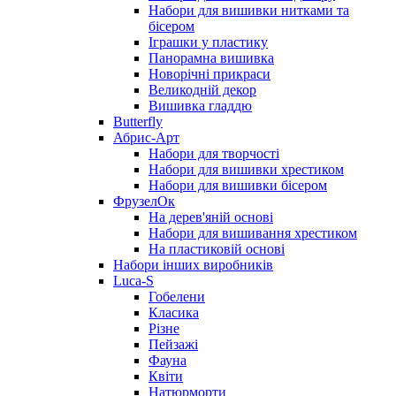
Набори для вишивки нитками та
бісером
Іграшки у пластику
Панорамна вишивка
Новорічні прикраси
Великодній декор
Вишивка гладдю
Butterfly
Абрис-Арт
Набори для творчості
Набори для вишивки хрестиком
Набори для вишивки бісером
ФрузелОк
На дерев'яній основі
Набори для вишивання хрестиком
На пластиковій основі
Набори інших виробників
Luca-S
Гобелени
Класика
Різне
Пейзажі
Фауна
Квіти
Натюрморти