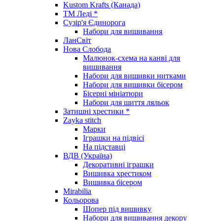
Kustom Krafts (Канада)
ТМ Леді *
Сузір'я Єдинорога
Набори для вишивання
ЛанСвіт
Нова Слобода
Малюнок-схема на канві для
вишивання
Набори для вишивки нитками
Набори для вишивки бісером
Бісерні мініатюри
Набори для шиття ляльок
Затишні хрестики *
Zayka stitch
Марки
Іграшки на підвісі
На підставці
ВДВ (Україна)
Декоративні іграшки
Вишивка хрестиком
Вишивка бісером
Mirabilia
Кольорова
Шопер під вишивку
Набори для вишивання декору