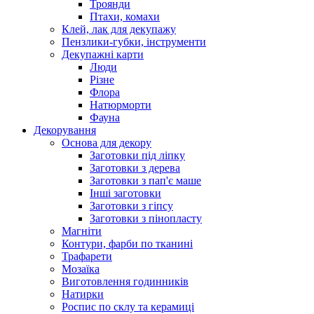
Троянди
Птахи, комахи
Клей, лак для декупажу
Пензлики-губки, інструменти
Декупажні карти
Люди
Різне
Флора
Натюрморти
Фауна
Декорування
Основа для декору
Заготовки під ліпку
Заготовки з дерева
Заготовки з пап'є маше
Інші заготовки
Заготовки з гіпсу
Заготовки з пінопласту
Магніти
Контури, фарби по тканині
Трафарети
Мозаїка
Виготовлення годинників
Натирки
Роспис по склу та керамиці