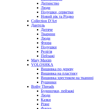
Дитинство
Люди
Подушки, серветки
Новий рік та Різдво
Collection D'Art
Дантель
Дитяче
Тварини
Люди
Флора
Подушки
Релігія
Пейзажі
Mary Maxim
VOLOSHKA
Вишивка по дереву
Вишивка на пластику
Вишивка хрестиком на тканині
Рушники
Bothy Threads
Будиночки, пейзажі
Люди
Казки
Різне
Фауна