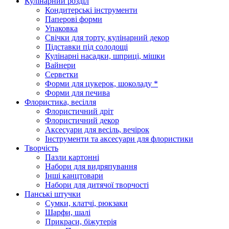
Кулінарний розділ
Кондитерські інструменти
Паперові форми
Упаковка
Свічки для торту, кулінарний декор
Підставки під солодощі
Кулінарні насадки, шприці, мішки
Вайнери
Серветки
Форми для цукерок, шоколаду *
Форми для печива
Флористика, весілля
Флористичний дріт
Флористичний декор
Аксесуари для весіль, вечірок
Інструменти та аксесуари для флористики
Творчість
Пазли картонні
Набори для видряпування
Інші канцтовари
Набори для дитячої творчості
Панські штучки
Сумки, клатчі, рюкзаки
Шарфи, шалі
Прикраси, біжутерія