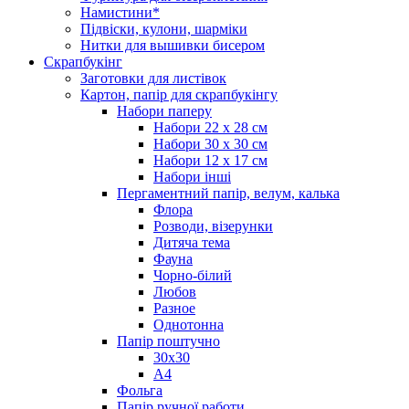
Намистини*
Підвіски, кулони, шарміки
Нитки для вышивки бисером
Скрапбукінг
Заготовки для листівок
Картон, папір для скрапбукінгу
Набори паперу
Набори 22 х 28 см
Набори 30 х 30 см
Набори 12 х 17 см
Набори інші
Пергаментний папір, велум, калька
Флора
Розводи, візерунки
Дитяча тема
Фауна
Чорно-білий
Любов
Разное
Однотонна
Папір поштучно
30х30
А4
Фольга
Папір ручної работи