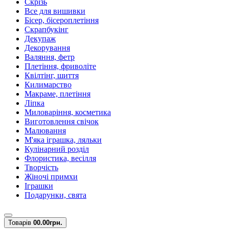
Скрізь
Все для вишивки
Бісер, бісероплетіння
Скрапбукінг
Декупаж
Декорування
Валяння, фетр
Плетіння, фриволіте
Квілтінг, шиття
Килимарство
Макраме, плетіння
Ліпка
Миловаріння, косметика
Виготовлення свічок
Малювання
М'яка іграшка, ляльки
Кулінарний розділ
Флористика, весілля
Творчість
Жіночі примхи
Іграшки
Подарунки, свята
Товарів
0
0.00грн.