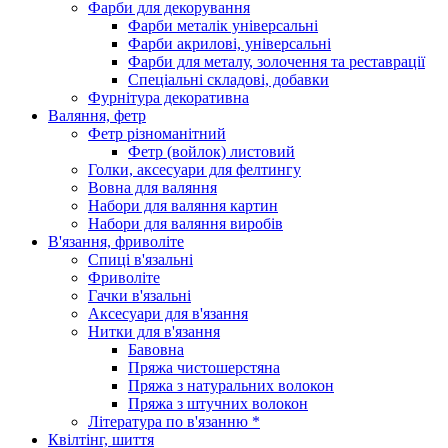
Фарби для декорування
Фарби металік універсальні
Фарби акрилові, універсальні
Фарби для металу, золочення та реставрації
Спеціальні складові, добавки
Фурнітура декоративна
Валяння, фетр
Фетр різноманітний
Фетр (войлок) листовий
Голки, аксесуари для фелтингу
Вовна для валяння
Набори для валяння картин
Набори для валяння виробів
В'язання, фриволіте
Спиці в'язальні
Фриволіте
Гачки в'язальні
Аксесуари для в'язання
Нитки для в'язання
Бавовна
Пряжа чистошерстяна
Пряжа з натуральних волокон
Пряжа з штучних волокон
Література по в'язанню *
Квілтінг, шиття