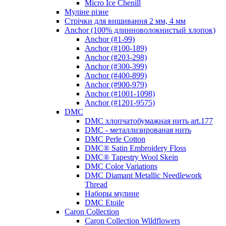
Micro Ice Chenill
Муліне різне
Стрічки для вишивання 2 мм, 4 мм
Anchor (100% длинноволокнистый хлопок)
Anchor (#1-99)
Anchor (#100-189)
Anchor (#203-298)
Anchor (#300-399)
Anchor (#400-899)
Anchor (#900-979)
Anchor (#1001-1098)
Anchor (#1201-9575)
DMC
DMC хлопчатобумажная нить art.177
DMC - металлизированая нить
DMC Perle Cotton
DMC® Satin Embroidery Floss
DMC® Tapestry Wool Skein
DMC Color Variations
DMC Diamant Metallic Needlework
Thread
Наборы мулине
DMC Etoile
Caron Collection
Caron Collection Wildflowers