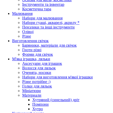
Інструменти та інвентар
Косметична тара
Малювання
Набори для малювання
Набори гуаші, акварелі, акрилу *
Пензлики та інші інструменти
Олівці
Різне
Виготовлення свічок
Барвники, матеріали для свічок
Гноти різні
Форми для свічок
М'яка іграшка, ляльки
Аксесуари для іграшок
Волосся для ляльок
Оченята, носики
Набори для виготовлення м'якої іграшки
Різне потрібне :)
Голки для ляльок
Мініатюри
Материали
Хутряний (синельний) дріт
Помпони
Хутро