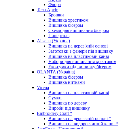
Флора
Тела Артіс
Брошки
Вишивка хрестиком
Вишивка бісером
Схеми для вишивання бісером
Папертоль
Alisena (Україна)
Вишивка на дерев'яній основі
Заготовки з фанери під вишивку
Вишивка на пластиковій канві
Набори для вишивання хрестиком
Еко-сумки під вишивку бісером
OLANTA (Україна)
Вишивка бісером
Вишивка нитками
Virena
Вишивка на пластиковій канві
Сумки
Вишивка по дереву
Вироби під вишивку
Embroidery Craft *
Вишивка на дерев'яній основі *
Вишивка на водорозчинній канві *
АртСоло - Натхнення *