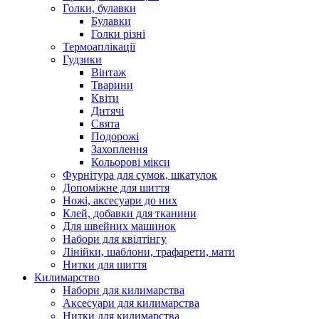
Голки, булавки
Булавки
Голки різні
Термоаплікації
Гудзики
Вінтаж
Тварини
Квіти
Дитячі
Свята
Подорожі
Захоплення
Кольорові мікси
Фурнітура для сумок, шкатулок
Допоміжне для шиття
Ножі, аксесуари до них
Клей, добавки для тканини
Для швейних машинок
Набори для квілтінгу
Лінійки, шаблони, трафарети, мати
Нитки для шиття
Килимарство
Набори для килимарства
Аксесуари для килимарства
Нитки для килимарства