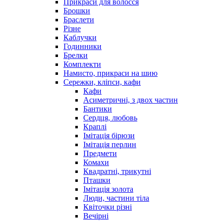
Прикраси для волосся
Брошки
Браслети
Різне
Каблучки
Годинники
Брелки
Комплекти
Намисто, прикраси на шию
Сережки, кліпси, кафи
Кафи
Асиметричні, з двох частин
Бантики
Сердця, любовь
Краплі
Імітація бірюзи
Імітація перлин
Предмети
Комахи
Квадратні, трикутні
Пташки
Імітація золота
Люди, частини тіла
Квіточки різні
Вечірні