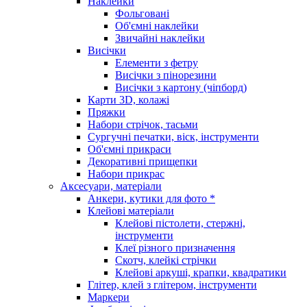
Наклейки
Фольговані
Об'ємні наклейки
Звичайні наклейки
Висічки
Елементи з фетру
Висічки з пінорезини
Висічки з картону (чіпборд)
Карти 3D, колажі
Пряжки
Набори стрічок, тасьми
Сургучні печатки, віск, інструменти
Об'ємні прикраси
Декоративні прищепки
Набори прикрас
Аксесуари, матеріали
Анкери, кутики для фото *
Клейові матеріали
Клейові пістолети, стержні,
інструменти
Клеї різного призначення
Скотч, клейкі стрічки
Клейові аркуші, крапки, квадратики
Глітер, клей з глітером, інструменти
Маркери