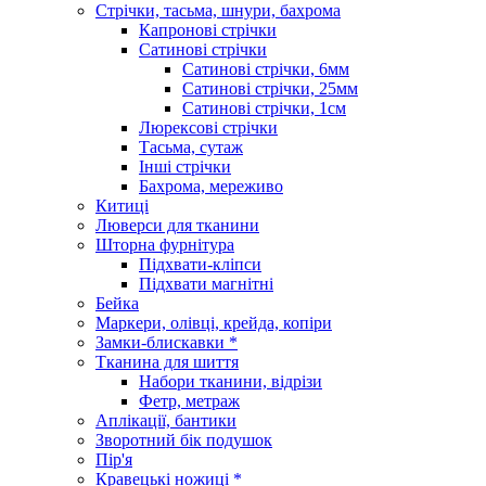
Стрічки, тасьма, шнури, бахрома
Капронові стрічки
Сатинові стрічки
Сатинові стрічки, 6мм
Сатинові стрічки, 25мм
Сатинові стрічки, 1см
Люрексові стрічки
Тасьма, сутаж
Інші стрічки
Бахрома, мереживо
Китиці
Люверси для тканини
Шторна фурнітура
Підхвати-кліпси
Підхвати магнітні
Бейка
Маркери, олівці, крейда, копіри
Замки-блискавки *
Тканина для шиття
Набори тканини, відрізи
Фетр, метраж
Аплікації, бантики
Зворотний бік подушок
Пір'я
Кравецькі ножиці *