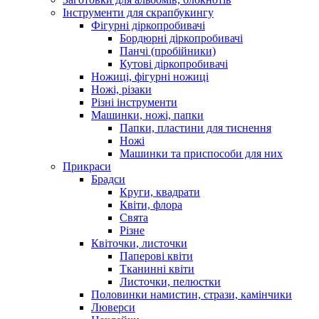
Інструменти для скрапбукингу
Фігурні діркопробивачі
Бордюрні діркопробивачі
Панчі (пробійники)
Кутові діркопробивачі
Ножиці, фігурні ножиці
Ножі, різаки
Різні інструменти
Машинки, ножі, папки
Папки, пластини для тиснення
Ножі
Машинки та приспособи для них
Прикраси
Брадси
Круги, квадрати
Квіти, флора
Свята
Різне
Квіточки, листочки
Паперові квіти
Тканинні квіти
Листочки, пелюстки
Половинки намистин, стрази, камінчики
Люверси