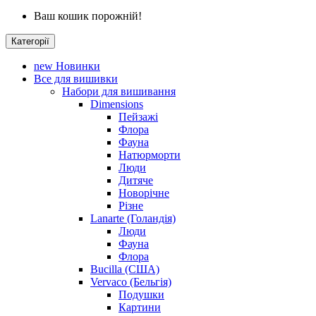
Ваш кошик порожній!
Категорії
new
Новинки
Все для вишивки
Набори для вишивання
Dimensions
Пейзажі
Флора
Фауна
Натюрморти
Люди
Дитяче
Новорічне
Різне
Lanarte (Голандія)
Люди
Фауна
Флора
Bucilla (США)
Vervaco (Бельгія)
Подушки
Картини