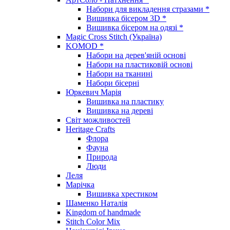
Набори для викладення стразами *
Вишивка бісером 3D *
Вишивка бісером на одязі *
Magic Cross Stitch (Україна)
KOMOD *
Набори на дерев'яній основі
Набори на пластиковій основі
Набори на тканині
Набори бісерні
Юркевич Марія
Вишивка на пластику
Вишивка на дереві
Світ можливостей
Heritage Crafts
Флора
Фауна
Природа
Люди
Леля
Марічка
Вишивка хрестиком
Шаменко Наталія
Kingdom of handmade
Stitch Color Mix