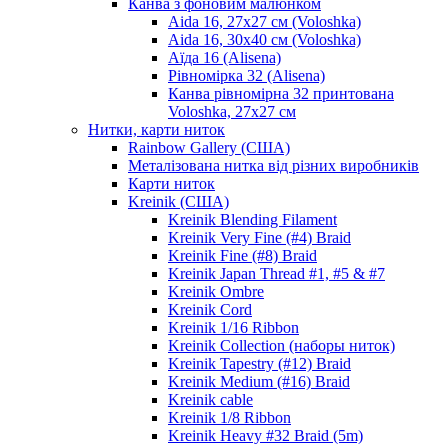
Канва з фоновим малюнком
Aida 16, 27х27 см (Voloshka)
Aida 16, 30х40 см (Voloshka)
Аїда 16 (Alisena)
Рівномірка 32 (Alisena)
Канва рівномірна 32 принтована
Voloshka, 27х27 см
Нитки, карти ниток
Rainbow Gallery (США)
Металізована нитка від різних виробників
Карти ниток
Kreinik (США)
Kreinik Blending Filament
Kreinik Very Fine (#4) Braid
Kreinik Fine (#8) Braid
Kreinik Japan Thread #1, #5 & #7
Kreinik Ombre
Kreinik Cord
Kreinik 1/16 Ribbon
Kreinik Collection (наборы ниток)
Kreinik Tapestry (#12) Braid
Kreinik Medium (#16) Braid
Kreinik cable
Kreinik 1/8 Ribbon
Kreinik Heavy #32 Braid (5m)