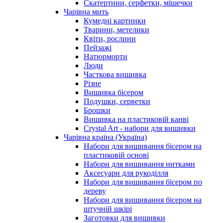
Скатертини, серфетки, мішечки
Чарiвна мить
Кумедні картинки
Тварини, метелики
Квіти, рослини
Пейзажі
Натюрморти
Люди
Часткова вишивка
Різне
Вишивка бісером
Подушки, серветки
Брошки
Вишивка на пластиковій канві
Crystal Art - набори для вишивки
Чарівна країна (Україна)
Набори для вишивання бісером на
пластиковій основі
Набори для вишивання нитками
Аксесуари для рукоділля
Набори для вишивання бісером по
дереву
Набори для вишивання бісером на
штучній шкірі
Заготовки для вишивки