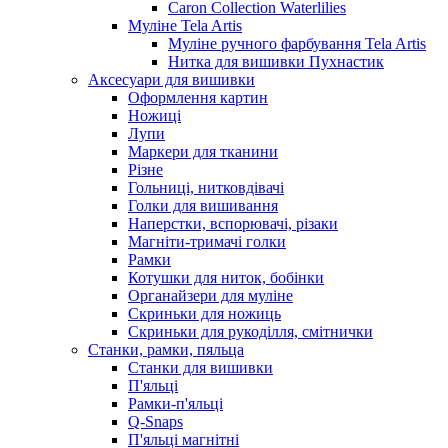
Caron Collection Waterlilies
Муліне Tela Artis
Муліне ручного фарбування Tela Artis
Нитка для вишивки Пухнастик
Аксесуари для вишивки
Оформлення картин
Ножиці
Лупи
Маркери для тканини
Різне
Гольниці, нитковдівачі
Голки для вишивання
Наперстки, вспорювачі, різаки
Магніти-тримачі голки
Рамки
Котушки для ниток, бобінки
Органайзери для муліне
Скриньки для ножиць
Скриньки для рукоділля, смітнички
Станки, рамки, пяльца
Станки для вишивки
П'яльці
Рамки-п'яльці
Q-Snaps
П'яльці магнітні