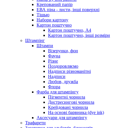
Крепований папір
ЕВА піна - листи, інші поверхні
Тішью
Набори картону
Картон поштучно
Картон поштучно, А4
Картон поштучно, інші розміри
Штампінг
Штампи
Візерунки, фон
Фауна
Різне
Поздоровляємо
Надписи різноманітні
Надписи
Любов, дружба
Флора
Фарба для штампінгу
Пігментні чорнила
Дистресингові чорнила
Крейдовані чорнила
На основі барвника (dye ink)
Аксесуари для штампінгу
Трафарети
Заготовки для альбомів, блокнотів