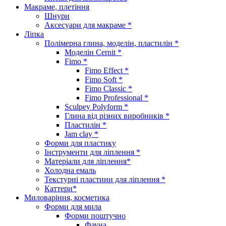
Макраме, плетіння
Шнури
Аксесуари для макраме *
Ліпка
Полімерна глина, моделін, пластилін *
Моделін Cernit *
Fimo *
Fimo Effect *
Fimo Soft *
Fimo Classic *
Fimo Professional *
Sculpey Polyform *
Глина від різних виробників *
Пластилін *
Jam clay *
Форми для пластику
Інструменти для ліплення *
Матеріали для ліплення*
Холодна емаль
Текстурні пластини для ліплення *
Каттери*
Миловаріння, косметика
Форми для мила
Форми поштучно
Фауна