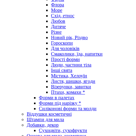
Флора
Море
Схід, етнос
Любов
Дитяче
Різне
Новий рік, Різдво
Гороскопи
Для чоловіків
Смаколики, їда, напитки
Прості форми
Люди, частини тіла
Інші свята
Містика, Хелоуїн
Листя, шишки, ягоди
Візерунки, завитки
Птахи, комахи *
Форми в палетах
Форми під нарізку *
Силіконові форми та молди
Віддушки косметичні
Штампи для мила
Добавки, декор
Сухоцвіти, сухофрукти
Основа для мила, косметики