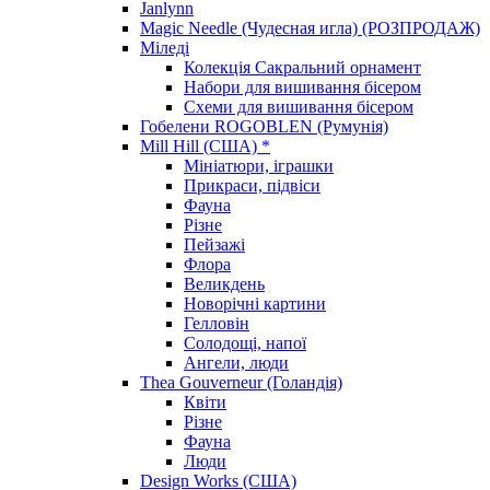
Janlynn
Magic Needle (Чудесная игла) (РОЗПРОДАЖ)
Міледі
Колекція Сакральний орнамент
Набори для вишивання бісером
Схеми для вишивання бісером
Гобелени ROGOBLEN (Румунія)
Mill Hill (США) *
Мініатюри, іграшки
Прикраси, підвіси
Фауна
Різне
Пейзажі
Флора
Великдень
Новорічні картини
Гелловін
Солодощі, напої
Ангели, люди
Thea Gouverneur (Голандія)
Квіти
Різне
Фауна
Люди
Design Works (США)