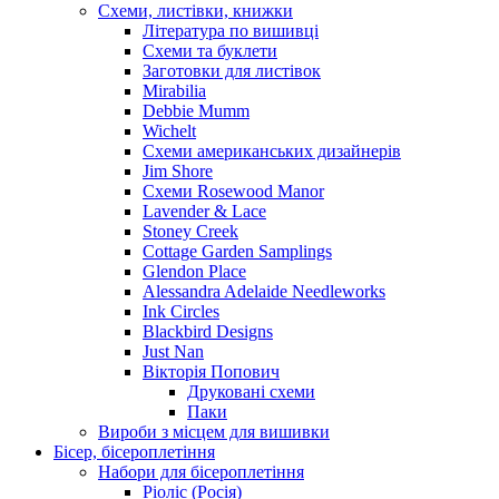
Схеми, листівки, книжки
Література по вишивці
Схеми та буклети
Заготовки для листівок
Mirabilia
Debbie Mumm
Wichelt
Схеми американських дизайнерів
Jim Shore
Cхеми Rosewood Manor
Lavender & Lace
Stoney Creek
Cottage Garden Samplings
Glendon Place
Alessandra Adelaide Needleworks
Ink Circles
Blackbird Designs
Just Nan
Вікторія Попович
Друковані схеми
Паки
Вироби з місцем для вишивки
Бісер, бісероплетіння
Набори для бісероплетіння
Ріоліс (Росія)