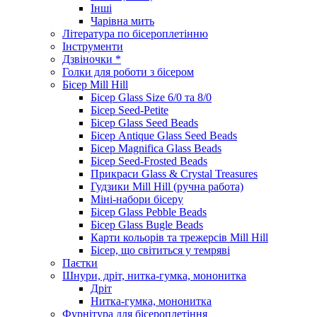
Інші
Чарівна мить
Література по бісероплетінню
Інструменти
Дзвіночки *
Голки для роботи з бісером
Бісер Mill Hill
Бісер Glass Size 6/0 та 8/0
Бісер Seed-Petite
Бісер Glass Seed Beads
Бісер Antique Glass Seed Beads
Бісер Magnifica Glass Beads
Бісер Seed-Frosted Beads
Прикраси Glass & Crystal Treasures
Гудзики Mill Hill (ручна работа)
Міні-набори бісеру
Бісер Glass Pebble Beads
Бісер Glass Bugle Beads
Карти кольорів та трежерсів Mill Hill
Бісер, що світиться у темряві
Паєтки
Шнури, дріт, нитка-гумка, мононитка
Дріт
Нитка-гумка, мононитка
Фурнітура для бісероплетіння