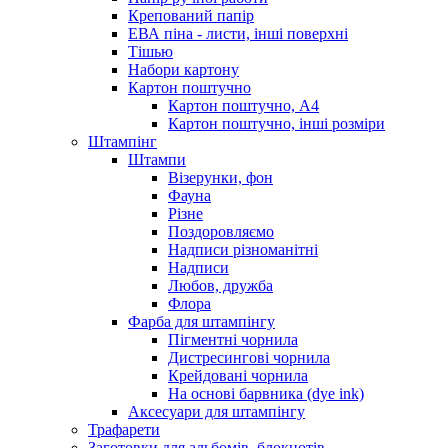
Крепований папір
ЕВА піна - листи, інші поверхні
Тішью
Набори картону
Картон поштучно
Картон поштучно, А4
Картон поштучно, інші розміри
Штампінг
Штампи
Візерунки, фон
Фауна
Різне
Поздоровляємо
Надписи різноманітні
Надписи
Любов, дружба
Флора
Фарба для штампінгу
Пігментні чорнила
Дистресингові чорнила
Крейдовані чорнила
На основі барвника (dye ink)
Аксесуари для штампінгу
Трафарети
Заготовки для альбомів, блокнотів