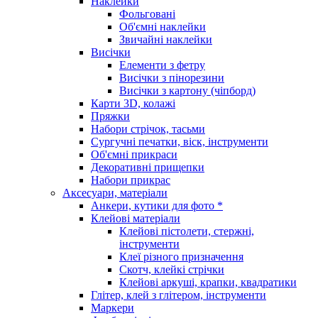
Наклейки
Фольговані
Об'ємні наклейки
Звичайні наклейки
Висічки
Елементи з фетру
Висічки з пінорезини
Висічки з картону (чіпборд)
Карти 3D, колажі
Пряжки
Набори стрічок, тасьми
Сургучні печатки, віск, інструменти
Об'ємні прикраси
Декоративні прищепки
Набори прикрас
Аксесуари, матеріали
Анкери, кутики для фото *
Клейові матеріали
Клейові пістолети, стержні,
інструменти
Клеї різного призначення
Скотч, клейкі стрічки
Клейові аркуші, крапки, квадратики
Глітер, клей з глітером, інструменти
Маркери