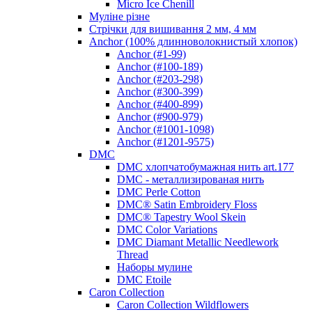
Micro Ice Chenill
Муліне різне
Стрічки для вишивання 2 мм, 4 мм
Anchor (100% длинноволокнистый хлопок)
Anchor (#1-99)
Anchor (#100-189)
Anchor (#203-298)
Anchor (#300-399)
Anchor (#400-899)
Anchor (#900-979)
Anchor (#1001-1098)
Anchor (#1201-9575)
DMC
DMC хлопчатобумажная нить art.177
DMC - металлизированая нить
DMC Perle Cotton
DMC® Satin Embroidery Floss
DMC® Tapestry Wool Skein
DMC Color Variations
DMC Diamant Metallic Needlework
Thread
Наборы мулине
DMC Etoile
Caron Collection
Caron Collection Wildflowers