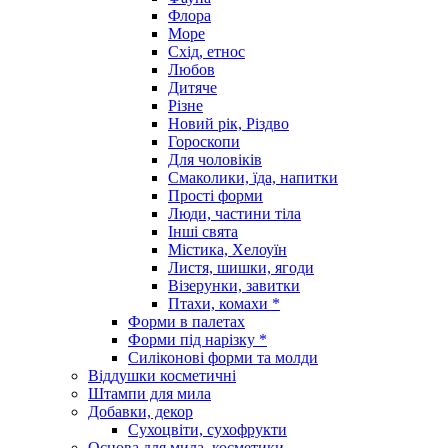
Флора
Море
Схід, етнос
Любов
Дитяче
Різне
Новий рік, Різдво
Гороскопи
Для чоловіків
Смаколики, їда, напитки
Прості форми
Люди, частини тіла
Інші свята
Містика, Хелоуїн
Листя, шишки, ягоди
Візерунки, завитки
Птахи, комахи *
Форми в палетах
Форми під нарізку *
Силіконові форми та молди
Віддушки косметичні
Штампи для мила
Добавки, декор
Сухоцвіти, сухофрукти
Основа для мила, косметики