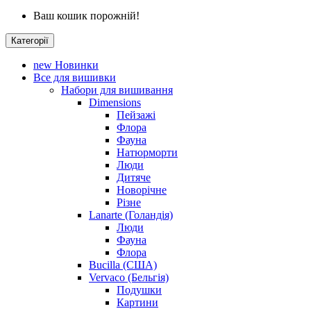
Ваш кошик порожній!
Категорії
new
Новинки
Все для вишивки
Набори для вишивання
Dimensions
Пейзажі
Флора
Фауна
Натюрморти
Люди
Дитяче
Новорічне
Різне
Lanarte (Голандія)
Люди
Фауна
Флора
Bucilla (США)
Vervaco (Бельгія)
Подушки
Картини