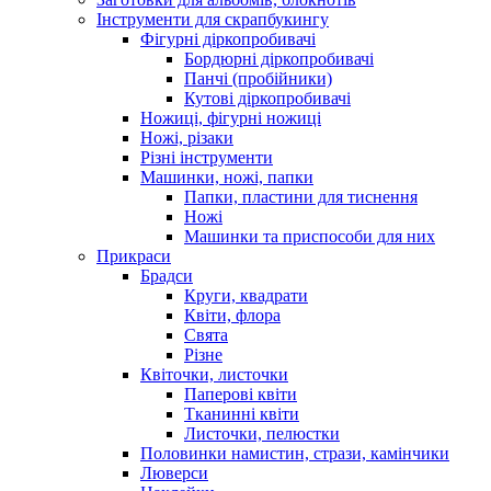
Інструменти для скрапбукингу
Фігурні діркопробивачі
Бордюрні діркопробивачі
Панчі (пробійники)
Кутові діркопробивачі
Ножиці, фігурні ножиці
Ножі, різаки
Різні інструменти
Машинки, ножі, папки
Папки, пластини для тиснення
Ножі
Машинки та приспособи для них
Прикраси
Брадси
Круги, квадрати
Квіти, флора
Свята
Різне
Квіточки, листочки
Паперові квіти
Тканинні квіти
Листочки, пелюстки
Половинки намистин, стрази, камінчики
Люверси