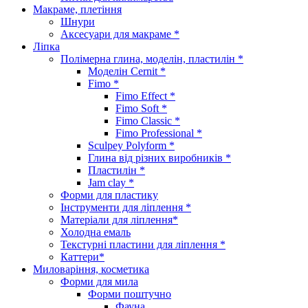
Макраме, плетіння
Шнури
Аксесуари для макраме *
Ліпка
Полімерна глина, моделін, пластилін *
Моделін Cernit *
Fimo *
Fimo Effect *
Fimo Soft *
Fimo Classic *
Fimo Professional *
Sculpey Polyform *
Глина від різних виробників *
Пластилін *
Jam clay *
Форми для пластику
Інструменти для ліплення *
Матеріали для ліплення*
Холодна емаль
Текстурні пластини для ліплення *
Каттери*
Миловаріння, косметика
Форми для мила
Форми поштучно
Фауна