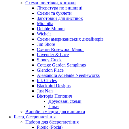
Схеми, листівки, книжки
Література по вишивці
Схеми та буклети
Заготовки для листівок
Mirabilia
Debbie Mumm
Wichelt
Схеми американських дизайнерів
Jim Shore
Cхеми Rosewood Manor
Lavender & Lace
Stoney Creek
Cottage Garden Samplings
Glendon Place
Alessandra Adelaide Needleworks
Ink Circles
Blackbird Designs
Just Nan
Вікторія Попович
Друковані схеми
Паки
Вироби з місцем для вишивки
Бісер, бісероплетіння
Набори для бісероплетіння
Ріоліс (Росія)