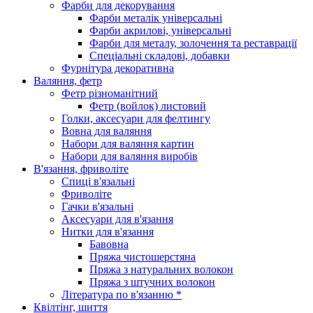
Фарби для декорування
Фарби металік універсальні
Фарби акрилові, універсальні
Фарби для металу, золочення та реставрації
Спеціальні складові, добавки
Фурнітура декоративна
Валяння, фетр
Фетр різноманітний
Фетр (войлок) листовий
Голки, аксесуари для фелтингу
Вовна для валяння
Набори для валяння картин
Набори для валяння виробів
В'язання, фриволіте
Спиці в'язальні
Фриволіте
Гачки в'язальні
Аксесуари для в'язання
Нитки для в'язання
Бавовна
Пряжа чистошерстяна
Пряжа з натуральних волокон
Пряжа з штучних волокон
Література по в'язанню *
Квілтінг, шиття