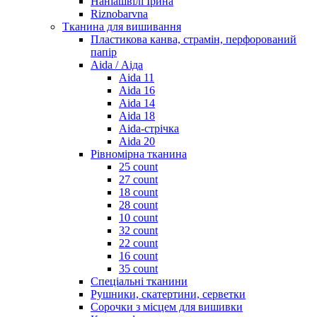
Наніашвілі Ірина
Riznobarvna
Тканина для вишивання
Пластикова канва, страмін, перфорований
папір
Aida / Аіда
Aida 11
Aida 16
Aida 14
Aida 18
Aida-стрічка
Aida 20
Рівномірна тканина
25 count
27 count
18 count
28 count
10 count
32 count
22 count
16 count
35 count
Спеціальні тканини
Рушники, скатертини, серветки
Сорочки з місцем для вишивки