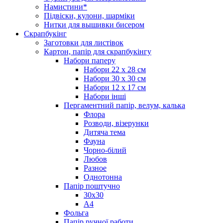
Намистини*
Підвіски, кулони, шарміки
Нитки для вышивки бисером
Скрапбукінг
Заготовки для листівок
Картон, папір для скрапбукінгу
Набори паперу
Набори 22 х 28 см
Набори 30 х 30 см
Набори 12 х 17 см
Набори інші
Пергаментний папір, велум, калька
Флора
Розводи, візерунки
Дитяча тема
Фауна
Чорно-білий
Любов
Разное
Однотонна
Папір поштучно
30х30
А4
Фольга
Папір ручної работи