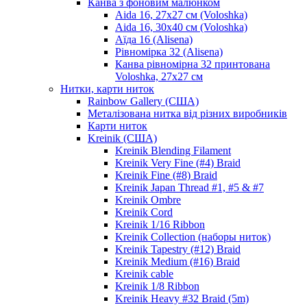
Канва з фоновим малюнком
Aida 16, 27х27 см (Voloshka)
Aida 16, 30х40 см (Voloshka)
Аїда 16 (Alisena)
Рівномірка 32 (Alisena)
Канва рівномірна 32 принтована
Voloshka, 27х27 см
Нитки, карти ниток
Rainbow Gallery (США)
Металізована нитка від різних виробників
Карти ниток
Kreinik (США)
Kreinik Blending Filament
Kreinik Very Fine (#4) Braid
Kreinik Fine (#8) Braid
Kreinik Japan Thread #1, #5 & #7
Kreinik Ombre
Kreinik Cord
Kreinik 1/16 Ribbon
Kreinik Collection (наборы ниток)
Kreinik Tapestry (#12) Braid
Kreinik Medium (#16) Braid
Kreinik cable
Kreinik 1/8 Ribbon
Kreinik Heavy #32 Braid (5m)