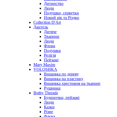
Дитинство
Люди
Подушки, серветки
Новий рік та Різдво
Collection D'Art
Дантель
Дитяче
Тварини
Люди
Флора
Подушки
Релігія
Пейзажі
Mary Maxim
VOLOSHKA
Вишивка по дереву
Вишивка на пластику
Вишивка хрестиком на тканині
Рушники
Bothy Threads
Будиночки, пейзажі
Люди
Казки
Різне
Фауна