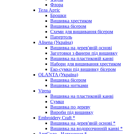
Флора
Тела Артіс
Брошки
Вишивка хрестиком
Вишивка бісером
Схеми для вишивання бісером
Папертоль
Alisena (Україна)
Вишивка на дерев'яній основі
Заготовки з фанери під вишивку
Вишивка на пластиковій канві
Набори для вишивання хрестиком
Еко-сумки під вишивку бісером
OLANTA (Україна)
Вишивка бісером
Вишивка нитками
Virena
Вишивка на пластиковій канві
Сумки
Вишивка по дереву
Вироби під вишивку
Embroidery Craft *
Вишивка на дерев'яній основі *
Вишивка на водорозчинній канві *
АртСоло - Натхнення *