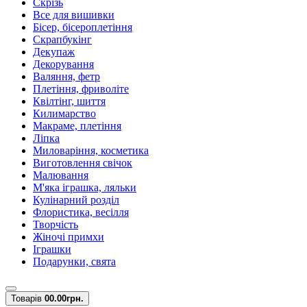
Скрізь
Все для вишивки
Бісер, бісероплетіння
Скрапбукінг
Декупаж
Декорування
Валяння, фетр
Плетіння, фриволіте
Квілтінг, шиття
Килимарство
Макраме, плетіння
Ліпка
Миловаріння, косметика
Виготовлення свічок
Малювання
М'яка іграшка, ляльки
Кулінарний розділ
Флористика, весілля
Творчість
Жіночі примхи
Іграшки
Подарунки, свята
Товарів
0
0.00грн.