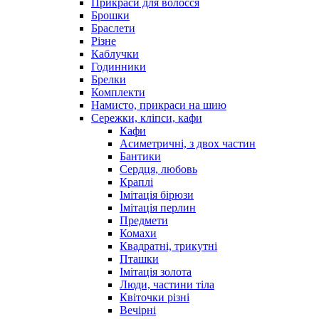
Прикраси для волосся
Брошки
Браслети
Різне
Каблучки
Годинники
Брелки
Комплекти
Намисто, прикраси на шию
Сережки, кліпси, кафи
Кафи
Асиметричні, з двох частин
Бантики
Сердця, любовь
Краплі
Імітація бірюзи
Імітація перлин
Предмети
Комахи
Квадратні, трикутні
Пташки
Імітація золота
Люди, частини тіла
Квіточки різні
Вечірні