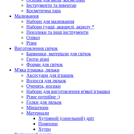
Інструменти та інвентар
Косметична тара
Малювання
Набори для малювання
Набори гуаші, акварелі, акрилу *
Пензлики та інші інструменти
Олівці
Різне
Виготовлення свічок
Барвники, матеріали для свічок
Гноти різні
Форми для свічок
М'яка іграшка, ляльки
Аксесуари для іграшок
Волосся для ляльок
Оченята, носики
Набори для виготовлення м'якої іграшки
Різне потрібне :)
Голки для ляльок
Мініатюри
Материали
Хутряний (синельний) дріт
Помпони
Хутро