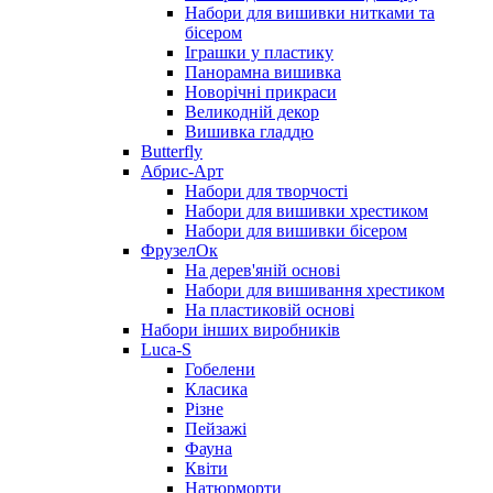
Набори для вишивки нитками та
бісером
Іграшки у пластику
Панорамна вишивка
Новорічні прикраси
Великодній декор
Вишивка гладдю
Butterfly
Абрис-Арт
Набори для творчості
Набори для вишивки хрестиком
Набори для вишивки бісером
ФрузелОк
На дерев'яній основі
Набори для вишивання хрестиком
На пластиковій основі
Набори інших виробників
Luca-S
Гобелени
Класика
Різне
Пейзажі
Фауна
Квіти
Натюрморти