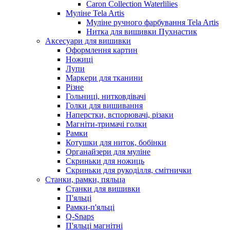
Caron Collection Waterlilies
Муліне Tela Artis
Муліне ручного фарбування Tela Artis
Нитка для вишивки Пухнастик
Аксесуари для вишивки
Оформлення картин
Ножиці
Лупи
Маркери для тканини
Різне
Гольниці, нитковдівачі
Голки для вишивання
Наперстки, вспорювачі, різаки
Магніти-тримачі голки
Рамки
Котушки для ниток, бобінки
Органайзери для муліне
Скриньки для ножиць
Скриньки для рукоділля, смітнички
Станки, рамки, пяльца
Станки для вишивки
П'яльці
Рамки-п'яльці
Q-Snaps
П'яльці магнітні