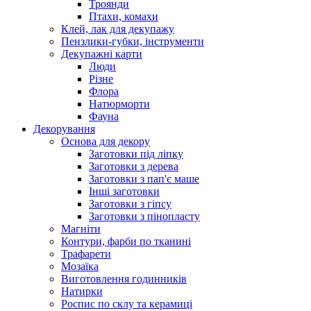
Троянди
Птахи, комахи
Клей, лак для декупажу
Пензлики-губки, інструменти
Декупажні карти
Люди
Різне
Флора
Натюрморти
Фауна
Декорування
Основа для декору
Заготовки під ліпку
Заготовки з дерева
Заготовки з пап'є маше
Інші заготовки
Заготовки з гіпсу
Заготовки з пінопласту
Магніти
Контури, фарби по тканині
Трафарети
Мозаїка
Виготовлення годинників
Натирки
Роспис по склу та керамиці