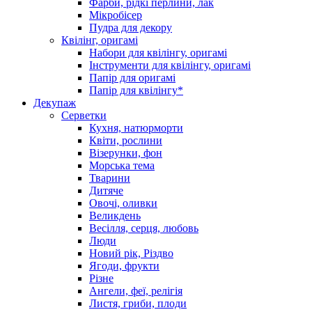
Фарби, рідкі перлини, лак
Мікробісер
Пудра для декору
Квілінг, оригамі
Набори для квілінгу, оригамі
Інструменти для квілінгу, оригамі
Папір для оригамі
Папір для квілінгу*
Декупаж
Серветки
Кухня, натюрморти
Квіти, рослини
Візерунки, фон
Морська тема
Тварини
Дитяче
Овочі, оливки
Великдень
Весілля, серця, любовь
Люди
Новий рік, Різдво
Ягоди, фрукти
Різне
Ангели, феї, релігія
Листя, гриби, плоди