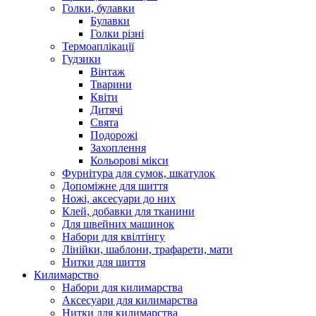
Голки, булавки
Булавки
Голки різні
Термоаплікації
Гудзики
Вінтаж
Тварини
Квіти
Дитячі
Свята
Подорожі
Захоплення
Кольорові мікси
Фурнітура для сумок, шкатулок
Допоміжне для шиття
Ножі, аксесуари до них
Клей, добавки для тканини
Для швейних машинок
Набори для квілтінгу
Лінійки, шаблони, трафарети, мати
Нитки для шиття
Килимарство
Набори для килимарства
Аксесуари для килимарства
Нитки для килимарства