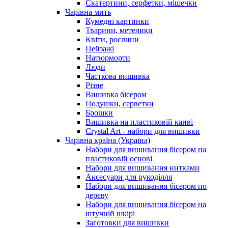
Скатертини, серфетки, мішечки
Чарiвна мить
Кумедні картинки
Тварини, метелики
Квіти, рослини
Пейзажі
Натюрморти
Люди
Часткова вишивка
Різне
Вишивка бісером
Подушки, серветки
Брошки
Вишивка на пластиковій канві
Crystal Art - набори для вишивки
Чарівна країна (Україна)
Набори для вишивання бісером на
пластиковій основі
Набори для вишивання нитками
Аксесуари для рукоділля
Набори для вишивання бісером по
дереву
Набори для вишивання бісером на
штучній шкірі
Заготовки для вишивки