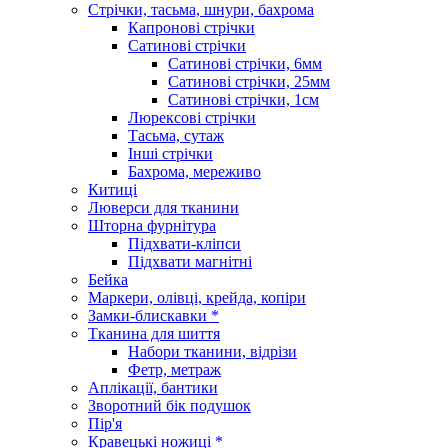
Стрічки, тасьма, шнури, бахрома
Капронові стрічки
Сатинові стрічки
Сатинові стрічки, 6мм
Сатинові стрічки, 25мм
Сатинові стрічки, 1см
Люрексові стрічки
Тасьма, сутаж
Інші стрічки
Бахрома, мереживо
Китиці
Люверси для тканини
Шторна фурнітура
Підхвати-кліпси
Підхвати магнітні
Бейка
Маркери, олівці, крейда, копіри
Замки-блискавки *
Тканина для шиття
Набори тканини, відрізи
Фетр, метраж
Аплікації, бантики
Зворотний бік подушок
Пір'я
Кравецькі ножиці *