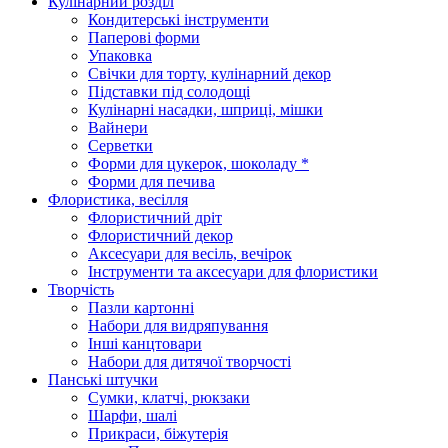
Кулінарний розділ
Кондитерські інструменти
Паперові форми
Упаковка
Свічки для торту, кулінарний декор
Підставки під солодощі
Кулінарні насадки, шприці, мішки
Вайнери
Серветки
Форми для цукерок, шоколаду *
Форми для печива
Флористика, весілля
Флористичний дріт
Флористичний декор
Аксесуари для весіль, вечірок
Інструменти та аксесуари для флористики
Творчість
Пазли картонні
Набори для видряпування
Інші канцтовари
Набори для дитячої творчості
Панські штучки
Сумки, клатчі, рюкзаки
Шарфи, шалі
Прикраси, біжутерія