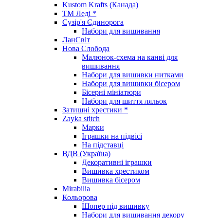
Kustom Krafts (Канада)
ТМ Леді *
Сузір'я Єдинорога
Набори для вишивання
ЛанСвіт
Нова Слобода
Малюнок-схема на канві для
вишивання
Набори для вишивки нитками
Набори для вишивки бісером
Бісерні мініатюри
Набори для шиття ляльок
Затишні хрестики *
Zayka stitch
Марки
Іграшки на підвісі
На підставці
ВДВ (Україна)
Декоративні іграшки
Вишивка хрестиком
Вишивка бісером
Mirabilia
Кольорова
Шопер під вишивку
Набори для вишивання декору