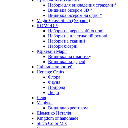
Набори для викладення стразами *
Вишивка бісером 3D *
Вишивка бісером на одязі *
Magic Cross Stitch (Україна)
KOMOD *
Набори на дерев'яній основі
Набори на пластиковій основі
Набори на тканині
Набори бісерні
Юркевич Марія
Вишивка на пластику
Вишивка на дереві
Світ можливостей
Heritage Crafts
Флора
Фауна
Природа
Люди
Леля
Марічка
Вишивка хрестиком
Шаменко Наталія
Kingdom of handmade
Stitch Color Mix