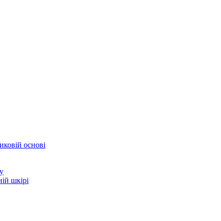
иковій основі
у
ій шкірі