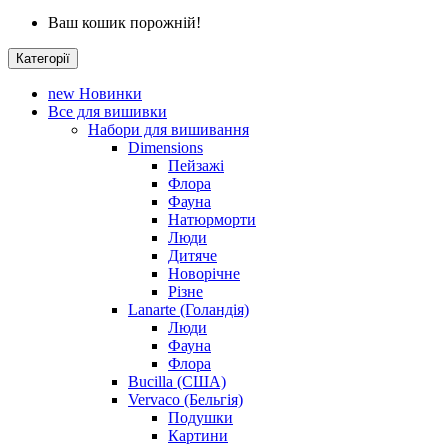
Ваш кошик порожній!
Категорії
new
Новинки
Все для вишивки
Набори для вишивання
Dimensions
Пейзажі
Флора
Фауна
Натюрморти
Люди
Дитяче
Новорічне
Різне
Lanarte (Голандія)
Люди
Фауна
Флора
Bucilla (США)
Vervaco (Бельгія)
Подушки
Картини