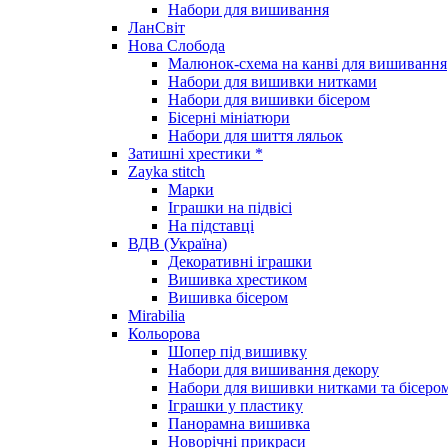
Набори для вишивання
ЛанСвіт
Нова Слобода
Малюнок-схема на канві для вишивання
Набори для вишивки нитками
Набори для вишивки бісером
Бісерні мініатюри
Набори для шиття ляльок
Затишні хрестики *
Zayka stitch
Марки
Іграшки на підвісі
На підставці
ВДВ (Україна)
Декоративні іграшки
Вишивка хрестиком
Вишивка бісером
Mirabilia
Кольорова
Шопер під вишивку
Набори для вишивання декору
Набори для вишивки нитками та бісеро
Іграшки у пластику
Панорамна вишивка
Новорічні прикраси