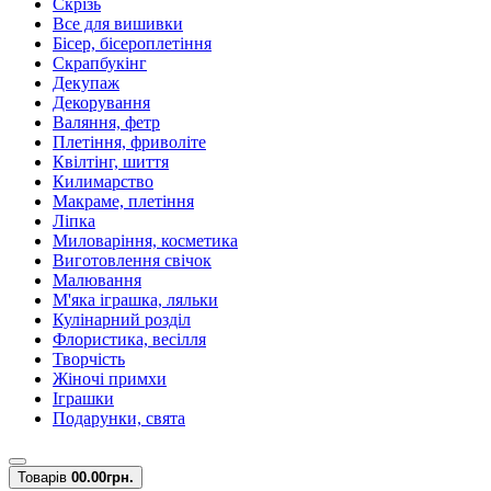
Скрізь
Все для вишивки
Бісер, бісероплетіння
Скрапбукінг
Декупаж
Декорування
Валяння, фетр
Плетіння, фриволіте
Квілтінг, шиття
Килимарство
Макраме, плетіння
Ліпка
Миловаріння, косметика
Виготовлення свічок
Малювання
М'яка іграшка, ляльки
Кулінарний розділ
Флористика, весілля
Творчість
Жіночі примхи
Іграшки
Подарунки, свята
Товарів
0
0.00грн.