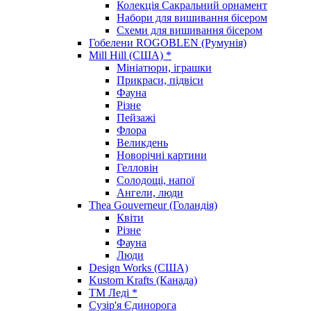
Колекція Сакральний орнамент
Набори для вишивання бісером
Схеми для вишивання бісером
Гобелени ROGOBLEN (Румунія)
Mill Hill (США) *
Мініатюри, іграшки
Прикраси, підвіси
Фауна
Різне
Пейзажі
Флора
Великдень
Новорічні картини
Гелловін
Солодощі, напої
Ангели, люди
Thea Gouverneur (Голандія)
Квіти
Різне
Фауна
Люди
Design Works (США)
Kustom Krafts (Канада)
ТМ Леді *
Сузір'я Єдинорога