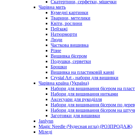
Скатертини, серфетки, мішечки
Чарiвна мить
Кумедні картинки
Тварини, метелики
Квіти, рослини
Пейзажі
Натюрморти
Люди
Часткова вишивка
Різне
Вишивка бісером
Подушки, серветки
Брошки
Вишивка на пластиковій канві
Crystal Art - набори для вишивки
Чарівна країна (Україна)
Набори для вишивання бісером на пласт
Набори для вишивання нитками
Аксесуари для рукоділля
Набори для вишивання бісером по дерев
Набори для вишивання бісером на штучн
Заготовки для вишивки
Janlynn
Magic Needle (Чудесная игла) (РОЗПРОДАЖ)
Міледі