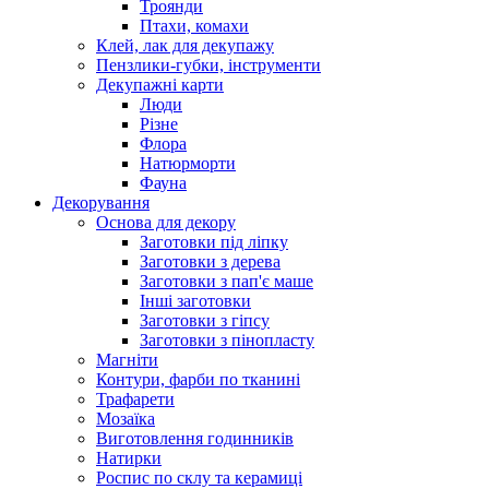
Троянди
Птахи, комахи
Клей, лак для декупажу
Пензлики-губки, інструменти
Декупажні карти
Люди
Різне
Флора
Натюрморти
Фауна
Декорування
Основа для декору
Заготовки під ліпку
Заготовки з дерева
Заготовки з пап'є маше
Інші заготовки
Заготовки з гіпсу
Заготовки з пінопласту
Магніти
Контури, фарби по тканині
Трафарети
Мозаїка
Виготовлення годинників
Натирки
Роспис по склу та керамиці