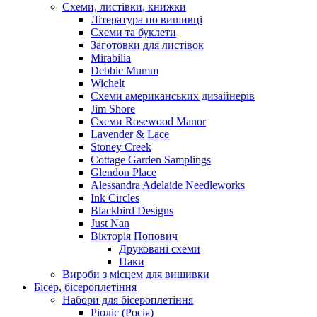
Схеми, листівки, книжки
Література по вишивці
Схеми та буклети
Заготовки для листівок
Mirabilia
Debbie Mumm
Wichelt
Схеми американських дизайнерів
Jim Shore
Cхеми Rosewood Manor
Lavender & Lace
Stoney Creek
Cottage Garden Samplings
Glendon Place
Alessandra Adelaide Needleworks
Ink Circles
Blackbird Designs
Just Nan
Вікторія Попович
Друковані схеми
Паки
Вироби з місцем для вишивки
Бісер, бісероплетіння
Набори для бісероплетіння
Ріоліс (Росія)