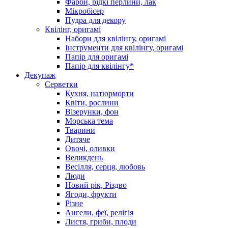
Фарби, рідкі перлини, лак
Мікробісер
Пудра для декору
Квілінг, оригамі
Набори для квілінгу, оригамі
Інструменти для квілінгу, оригамі
Папір для оригамі
Папір для квілінгу*
Декупаж
Серветки
Кухня, натюрморти
Квіти, рослини
Візерунки, фон
Морська тема
Тварини
Дитяче
Овочі, оливки
Великдень
Весілля, серця, любовь
Люди
Новий рік, Різдво
Ягоди, фрукти
Різне
Ангели, феї, релігія
Листя, гриби, плоди