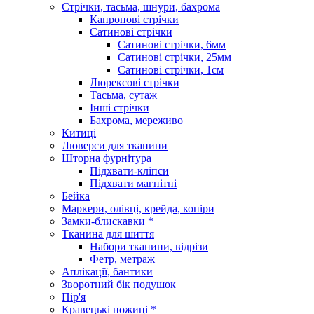
Стрічки, тасьма, шнури, бахрома
Капронові стрічки
Сатинові стрічки
Сатинові стрічки, 6мм
Сатинові стрічки, 25мм
Сатинові стрічки, 1см
Люрексові стрічки
Тасьма, сутаж
Інші стрічки
Бахрома, мереживо
Китиці
Люверси для тканини
Шторна фурнітура
Підхвати-кліпси
Підхвати магнітні
Бейка
Маркери, олівці, крейда, копіри
Замки-блискавки *
Тканина для шиття
Набори тканини, відрізи
Фетр, метраж
Аплікації, бантики
Зворотний бік подушок
Пір'я
Кравецькі ножиці *