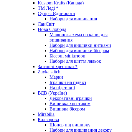
Kustom Krafts (Канада)
ТМ Леді *
Сузір'я Єдинорога
Набори для вишивання
ЛанСвіт
Нова Слобода
Малюнок-схема на канві для
вишивання
Набори для вишивки нитками
Набори для вишивки бісером
Бісерні мініатюри
Набори для шиття ляльок
Затишні хрестики *
Zayka stitch
Марки
Іграшки на підвісі
На підставці
ВДВ (Україна)
Декоративні іграшки
Вишивка хрестиком
Вишивка бісером
Mirabilia
Кольорова
Шопер під вишивку
Набори для вишивання декору