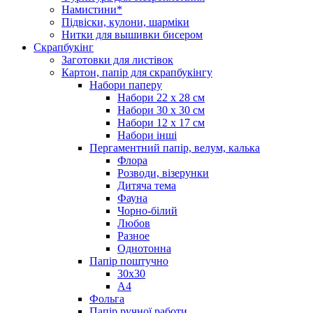
Намистини*
Підвіски, кулони, шарміки
Нитки для вышивки бисером
Скрапбукінг
Заготовки для листівок
Картон, папір для скрапбукінгу
Набори паперу
Набори 22 х 28 см
Набори 30 х 30 см
Набори 12 х 17 см
Набори інші
Пергаментний папір, велум, калька
Флора
Розводи, візерунки
Дитяча тема
Фауна
Чорно-білий
Любов
Разное
Однотонна
Папір поштучно
30х30
А4
Фольга
Папір ручної работи