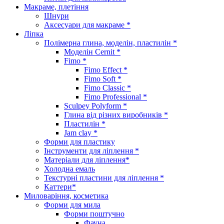
Макраме, плетіння
Шнури
Аксесуари для макраме *
Ліпка
Полімерна глина, моделін, пластилін *
Моделін Cernit *
Fimo *
Fimo Effect *
Fimo Soft *
Fimo Classic *
Fimo Professional *
Sculpey Polyform *
Глина від різних виробників *
Пластилін *
Jam clay *
Форми для пластику
Інструменти для ліплення *
Матеріали для ліплення*
Холодна емаль
Текстурні пластини для ліплення *
Каттери*
Миловаріння, косметика
Форми для мила
Форми поштучно
Фауна