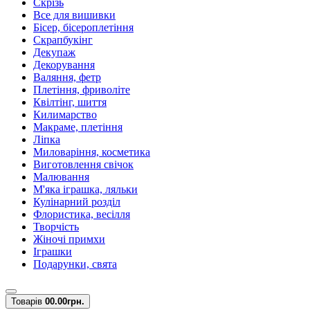
Скрізь
Все для вишивки
Бісер, бісероплетіння
Скрапбукінг
Декупаж
Декорування
Валяння, фетр
Плетіння, фриволіте
Квілтінг, шиття
Килимарство
Макраме, плетіння
Ліпка
Миловаріння, косметика
Виготовлення свічок
Малювання
М'яка іграшка, ляльки
Кулінарний розділ
Флористика, весілля
Творчість
Жіночі примхи
Іграшки
Подарунки, свята
Товарів
0
0.00грн.