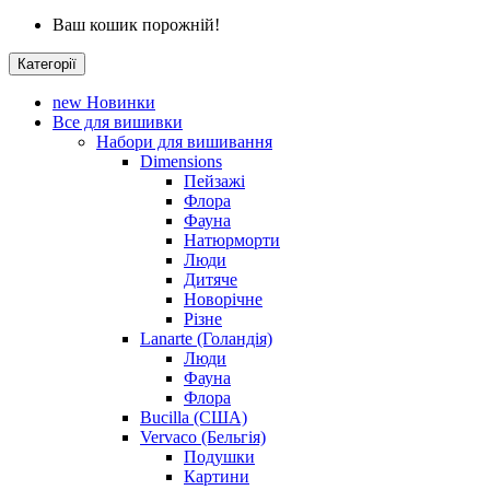
Ваш кошик порожній!
Категорії
new
Новинки
Все для вишивки
Набори для вишивання
Dimensions
Пейзажі
Флора
Фауна
Натюрморти
Люди
Дитяче
Новорічне
Різне
Lanarte (Голандія)
Люди
Фауна
Флора
Bucilla (США)
Vervaco (Бельгія)
Подушки
Картини