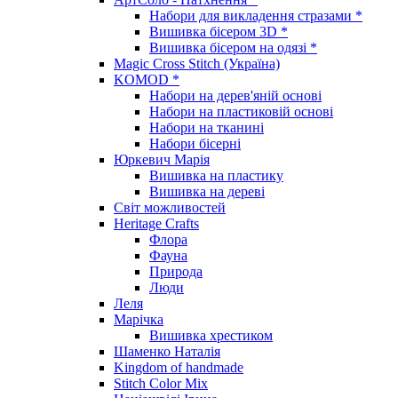
Набори для викладення стразами *
Вишивка бісером 3D *
Вишивка бісером на одязі *
Magic Cross Stitch (Україна)
KOMOD *
Набори на дерев'яній основі
Набори на пластиковій основі
Набори на тканині
Набори бісерні
Юркевич Марія
Вишивка на пластику
Вишивка на дереві
Світ можливостей
Heritage Crafts
Флора
Фауна
Природа
Люди
Леля
Марічка
Вишивка хрестиком
Шаменко Наталія
Kingdom of handmade
Stitch Color Mix