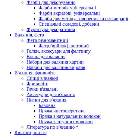
Фарби для декорування
Фарби металік універсальні
Фарби акрилові, універсальні
Фарби для металу, золочення та реставрації
Спеціальні складові, добавки
Фурнітура декоративна
Валяння, фетр
Фетр різноманітний
Фетр (войлок) листовий
Голки, аксесуари для фелтингу
Вовна для валяння
Набори для валяння картин
Набори для валяння виробів
В'язання, фриволіте
Спиці в'язальні
Фриволіте
Гачки в'язальні
Аксесуари для в'язання
Нитки для в'язання
Бавовна
Пряжа чистошерстяна
Пряжа з натуральних волокон
Пряжа з штучних волокон
Література по в'язанню *
Квілтінг, шиття