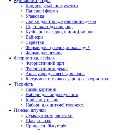
Кулінарний розділ
Кондитерські інструменти
Паперові форми
Упаковка
Свічки для торту, кулінарний декор
Підставки під солодощі
Кулінарні насадки, шприці, мішки
Вайнери
Серветки
Форми для цукерок, шоколаду *
Форми для печива
Флористика, весілля
Флористичний дріт
Флористичний декор
Аксесуари для весіль, вечірок
Інструменти та аксесуари для флористики
Творчість
Пазли картонні
Набори для видряпування
Інші канцтовари
Набори для дитячої творчості
Панські штучки
Сумки, клатчі, рюкзаки
Шарфи, шалі
Прикраси, біжутерія