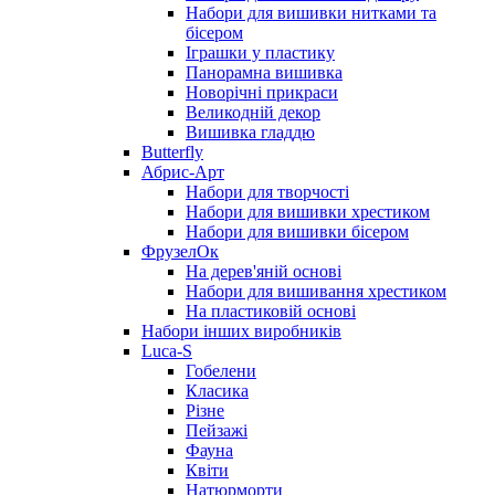
Набори для вишивки нитками та
бісером
Іграшки у пластику
Панорамна вишивка
Новорічні прикраси
Великодній декор
Вишивка гладдю
Butterfly
Абрис-Арт
Набори для творчості
Набори для вишивки хрестиком
Набори для вишивки бісером
ФрузелОк
На дерев'яній основі
Набори для вишивання хрестиком
На пластиковій основі
Набори інших виробників
Luca-S
Гобелени
Класика
Різне
Пейзажі
Фауна
Квіти
Натюрморти