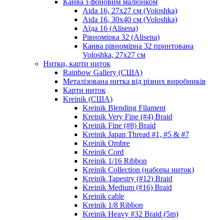
Канва з фоновим малюнком
Aida 16, 27х27 см (Voloshka)
Aida 16, 30х40 см (Voloshka)
Аїда 16 (Alisena)
Рівномірка 32 (Alisena)
Канва рівномірна 32 принтована
Voloshka, 27х27 см
Нитки, карти ниток
Rainbow Gallery (США)
Металізована нитка від різних виробників
Карти ниток
Kreinik (США)
Kreinik Blending Filament
Kreinik Very Fine (#4) Braid
Kreinik Fine (#8) Braid
Kreinik Japan Thread #1, #5 & #7
Kreinik Ombre
Kreinik Cord
Kreinik 1/16 Ribbon
Kreinik Collection (наборы ниток)
Kreinik Tapestry (#12) Braid
Kreinik Medium (#16) Braid
Kreinik cable
Kreinik 1/8 Ribbon
Kreinik Heavy #32 Braid (5m)