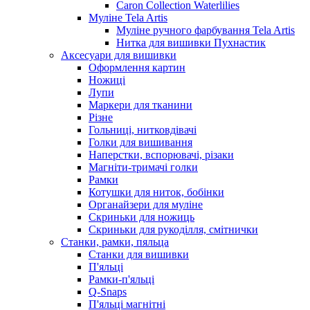
Caron Collection Waterlilies
Муліне Tela Artis
Муліне ручного фарбування Tela Artis
Нитка для вишивки Пухнастик
Аксесуари для вишивки
Оформлення картин
Ножиці
Лупи
Маркери для тканини
Різне
Гольниці, нитковдівачі
Голки для вишивання
Наперстки, вспорювачі, різаки
Магніти-тримачі голки
Рамки
Котушки для ниток, бобінки
Органайзери для муліне
Скриньки для ножиць
Скриньки для рукоділля, смітнички
Станки, рамки, пяльца
Станки для вишивки
П'яльці
Рамки-п'яльці
Q-Snaps
П'яльці магнітні