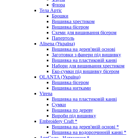
Флора
Тела Артіс
Брошки
Вишивка хрестиком
Вишивка бісером
Схеми для вишивання бісером
Папертоль
Alisena (Україна)
Вишивка на дерев'яній основі
Заготовки з фанери під вишивку
Вишивка на пластиковій канві
Набори для вишивання хрестиком
Еко-сумки під вишивку бісером
OLANTA (Україна)
Вишивка бісером
Вишивка нитками
Virena
Вишивка на пластиковій канві
Сумки
Вишивка по дереву
Вироби під вишивку
Embroidery Craft *
Вишивка на дерев'яній основі *
Вишивка на водорозчинній канві *
АртСоло - Натхнення *