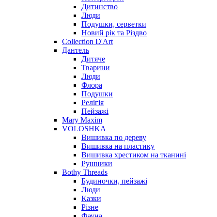
Дитинство
Люди
Подушки, серветки
Новий рік та Різдво
Collection D'Art
Дантель
Дитяче
Тварини
Люди
Флора
Подушки
Релігія
Пейзажі
Mary Maxim
VOLOSHKA
Вишивка по дереву
Вишивка на пластику
Вишивка хрестиком на тканині
Рушники
Bothy Threads
Будиночки, пейзажі
Люди
Казки
Різне
Фауна