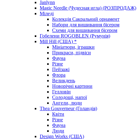
Janlynn
Magic Needle (Чудесная игла) (РОЗПРОДАЖ)
Міледі
Колекція Сакральний орнамент
Набори для вишивання бісером
Схеми для вишивання бісером
Гобелени ROGOBLEN (Румунія)
Mill Hill (США) *
Мініатюри, іграшки
Прикраси, підвіси
Фауна
Різне
Пейзажі
Флора
Великдень
Новорічні картини
Гелловін
Солодощі, напої
Ангели, люди
Thea Gouverneur (Голандія)
Квіти
Різне
Фауна
Люди
Design Works (США)