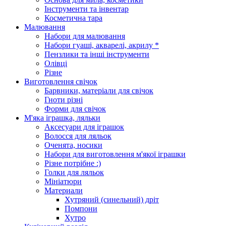
Інструменти та інвентар
Косметична тара
Малювання
Набори для малювання
Набори гуаші, акварелі, акрилу *
Пензлики та інші інструменти
Олівці
Різне
Виготовлення свічок
Барвники, матеріали для свічок
Гноти різні
Форми для свічок
М'яка іграшка, ляльки
Аксесуари для іграшок
Волосся для ляльок
Оченята, носики
Набори для виготовлення м'якої іграшки
Різне потрібне :)
Голки для ляльок
Мініатюри
Материали
Хутряний (синельний) дріт
Помпони
Хутро