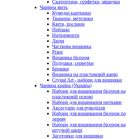
Скатертини, серфетки, мішечки
Чарiвна мить
Кумедні картинки
Тварини, метелики
Квіти, рослини
Пейзажі
Натюрморти
Люди
Часткова вишивка
Різне
Вишивка бісером
Подушки, серветки
Брошки
Вишивка на пластиковій канві
Crystal Art - набори для вишивки
Чарівна країна (Україна)
Набори для вишивання бісером на
пластиковій основі
Набори для вишивання нитками
Аксесуари для рукоділля
Набори для вишивання бісером по
дереву
Набори для вишивання бісером на
штучній шкірі
Заготовки для вишивки