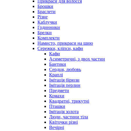
Прикраси для волосся
Брошки
Браслети
Різне
Каблучки
Годинники
Брелки
Комплекти
Намисто, прикраси на шию
Сережки, кліпси, кафи
Кафи
Асиметричні, з двох частин
Бантики
Сердця, любовь
Краплі
Імітація бірюзи
Імітація перлин
Предмети
Комахи
Квадратні, трикутні
Пташки
Імітація золота
Люди, частини тіла
Квіточки різні
Вечірні