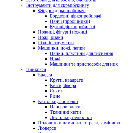
Інструменти для скрапбукингу
Фігурні діркопробивачі
Бордюрні діркопробивачі
Панчі (пробійники)
Кутові діркопробивачі
Ножиці, фігурні ножиці
Ножі, різаки
Різні інструменти
Машинки, ножі, папки
Папки, пластини для тиснення
Ножі
Машинки та приспособи для них
Прикраси
Брадси
Круги, квадрати
Квіти, флора
Свята
Різне
Квіточки, листочки
Паперові квіти
Тканинні квіти
Листочки, пелюстки
Половинки намистин, стрази, камінчики
Люверси