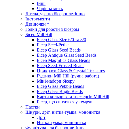
Інші
Чарівна мить
Література по бісероплетінню
Інструменти
Дзвіночки *
Голки для роботи з бісером
Бісер Mill Hill
Бісер Glass Size 6/0 та 8/0
Бісер Seed-Petite
Бісер Glass Seed Beads
Бісер Antique Glass Seed Beads
Бісер Magnifica Glass Beads
Бісер Seed-Frosted Beads
Прикраси Glass & Crystal Treasures
Гудзики Mill Hill (ручна работа)
Міні-набори бісеру
Бісер Glass Pebble Beads
Бісер Glass Bugle Beads
Карти кольорів та трежерсів Mill Hill
Бісер, що світиться у темряві
Паєтки
Шнури, дріт, нитка-гумка, мононитка
Дріт
Нитка-гумка, мононитка
Фурнітура для бісероплетіння