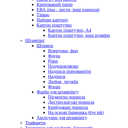
Крепований папір
ЕВА піна - листи, інші поверхні
Тішью
Набори картону
Картон поштучно
Картон поштучно, А4
Картон поштучно, інші розміри
Штампінг
Штампи
Візерунки, фон
Фауна
Різне
Поздоровляємо
Надписи різноманітні
Надписи
Любов, дружба
Флора
Фарба для штампінгу
Пігментні чорнила
Дистресингові чорнила
Крейдовані чорнила
На основі барвника (dye ink)
Аксесуари для штампінгу
Трафарети
Заготовки для альбомів, блокнотів