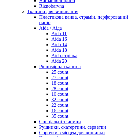
Наніашвілі Ірина
Riznobarvna
Тканина для вишивання
Пластикова канва, страмін, перфорований
папір
Aida / Аіда
Aida 11
Aida 16
Aida 14
Aida 18
Aida-стрічка
Aida 20
Рівномірна тканина
25 count
27 count
18 count
28 count
10 count
32 count
22 count
16 count
35 count
Спеціальні тканини
Рушники, скатертини, серветки
Сорочки з місцем для вишивки