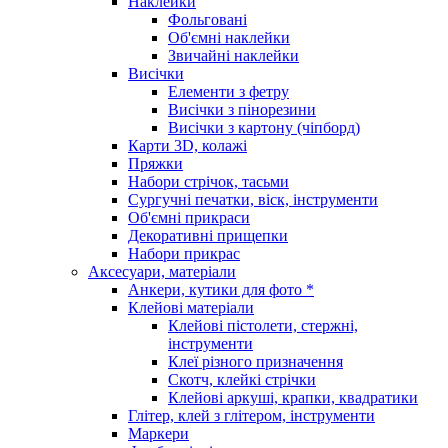
Наклейки
Фольговані
Об'ємні наклейки
Звичайні наклейки
Висічки
Елементи з фетру
Висічки з пінорезини
Висічки з картону (чіпборд)
Карти 3D, колажі
Пряжки
Набори стрічок, тасьми
Сургучні печатки, віск, інструменти
Об'ємні прикраси
Декоративні прищепки
Набори прикрас
Аксесуари, матеріали
Анкери, кутики для фото *
Клейові матеріали
Клейові пістолети, стержні,
інструменти
Клеї різного призначення
Скотч, клейкі стрічки
Клейові аркуші, крапки, квадратики
Глітер, клей з глітером, інструменти
Маркери