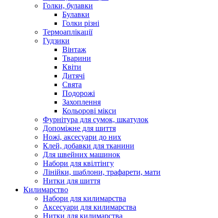
Голки, булавки
Булавки
Голки різні
Термоаплікації
Гудзики
Вінтаж
Тварини
Квіти
Дитячі
Свята
Подорожі
Захоплення
Кольорові мікси
Фурнітура для сумок, шкатулок
Допоміжне для шиття
Ножі, аксесуари до них
Клей, добавки для тканини
Для швейних машинок
Набори для квілтінгу
Лінійки, шаблони, трафарети, мати
Нитки для шиття
Килимарство
Набори для килимарства
Аксесуари для килимарства
Нитки для килимарства