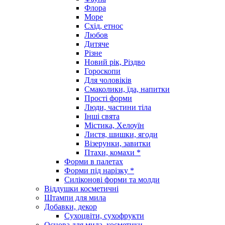
Флора
Море
Схід, етнос
Любов
Дитяче
Різне
Новий рік, Різдво
Гороскопи
Для чоловіків
Смаколики, їда, напитки
Прості форми
Люди, частини тіла
Інші свята
Містика, Хелоуїн
Листя, шишки, ягоди
Візерунки, завитки
Птахи, комахи *
Форми в палетах
Форми під нарізку *
Силіконові форми та молди
Віддушки косметичні
Штампи для мила
Добавки, декор
Сухоцвіти, сухофрукти
Основа для мила, косметики