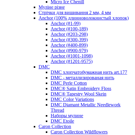
Micro Ice Chenill
Муліне різне
Стрічки для вишивання 2 мм, 4 мм
Anchor (100% длинноволокнистый хлопок)
Anchor (#1-99)
Anchor (#100-189)
Anchor (#203-298)
Anchor (#300-399)
Anchor (#400-899)
Anchor (#900-979)
Anchor (#1001-1098)
Anchor (#1201-9575)
DMC
DMC хлопчатобумажная нить art.177
DMC - металлизированая нить
DMC Perle Cotton
DMC® Satin Embroidery Floss
DMC® Tapestry Wool Skein
DMC Color Variations
DMC Diamant Metallic Needlework
Thread
Наборы мулине
DMC Etoile
Caron Collection
Caron Collection Wildflowers