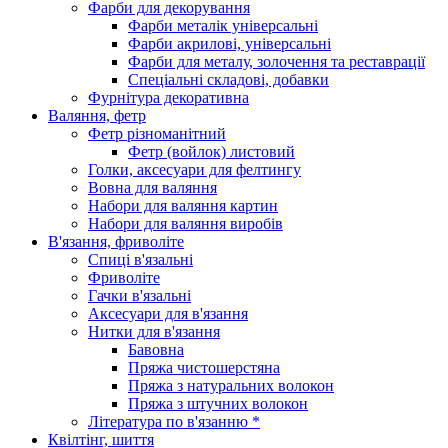
Фарби для декорування
Фарби металік універсальні
Фарби акрилові, універсальні
Фарби для металу, золочення та реставрації
Спеціальні складові, добавки
Фурнітура декоративна
Валяння, фетр
Фетр різноманітний
Фетр (войлок) листовий
Голки, аксесуари для фелтингу
Вовна для валяння
Набори для валяння картин
Набори для валяння виробів
В'язання, фриволіте
Спиці в'язальні
Фриволіте
Гачки в'язальні
Аксесуари для в'язання
Нитки для в'язання
Бавовна
Пряжа чистошерстяна
Пряжа з натуральних волокон
Пряжа з штучних волокон
Література по в'язанню *
Квілтінг, шиття