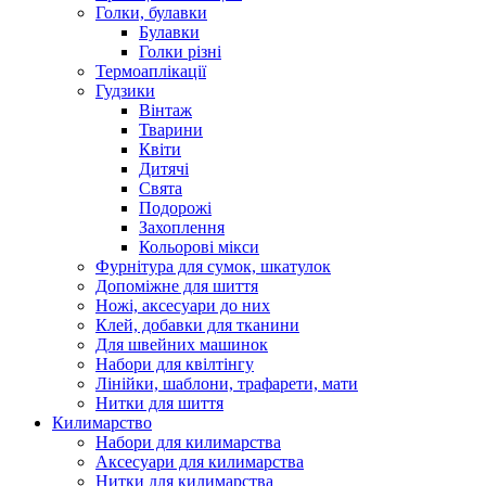
Голки, булавки
Булавки
Голки різні
Термоаплікації
Гудзики
Вінтаж
Тварини
Квіти
Дитячі
Свята
Подорожі
Захоплення
Кольорові мікси
Фурнітура для сумок, шкатулок
Допоміжне для шиття
Ножі, аксесуари до них
Клей, добавки для тканини
Для швейних машинок
Набори для квілтінгу
Лінійки, шаблони, трафарети, мати
Нитки для шиття
Килимарство
Набори для килимарства
Аксесуари для килимарства
Нитки для килимарства