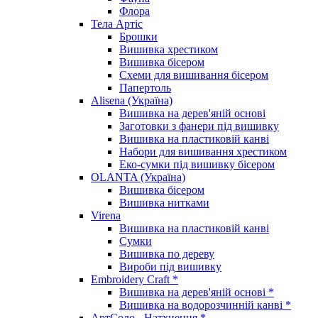
Флора
Тела Артіс
Брошки
Вишивка хрестиком
Вишивка бісером
Схеми для вишивання бісером
Папертоль
Alisena (Україна)
Вишивка на дерев'яній основі
Заготовки з фанери під вишивку
Вишивка на пластиковій канві
Набори для вишивання хрестиком
Еко-сумки під вишивку бісером
OLANTA (Україна)
Вишивка бісером
Вишивка нитками
Virena
Вишивка на пластиковій канві
Сумки
Вишивка по дереву
Вироби під вишивку
Embroidery Craft *
Вишивка на дерев'яній основі *
Вишивка на водорозчинній канві *
АртСоло - Натхнення *