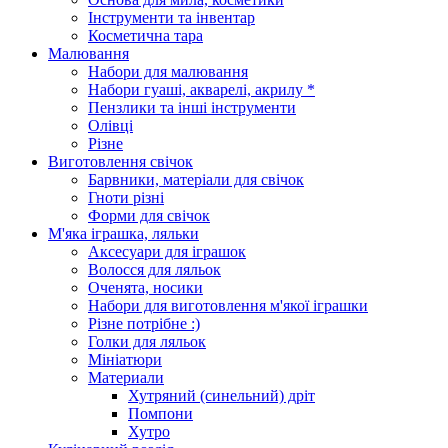
Інструменти та інвентар
Косметична тара
Малювання
Набори для малювання
Набори гуаші, акварелі, акрилу *
Пензлики та інші інструменти
Олівці
Різне
Виготовлення свічок
Барвники, матеріали для свічок
Гноти різні
Форми для свічок
М'яка іграшка, ляльки
Аксесуари для іграшок
Волосся для ляльок
Оченята, носики
Набори для виготовлення м'якої іграшки
Різне потрібне :)
Голки для ляльок
Мініатюри
Материали
Хутряний (синельний) дріт
Помпони
Хутро