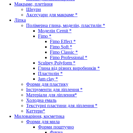
Макраме, плетіння
Шнури
Аксесуари для макраме *
Ліпка
Полімерна глина, моделін, пластилін *
Моделін Cernit *
Fimo *
Fimo Effect *
Fimo Soft *
Fimo Classic *
Fimo Professional *
Sculpey Polyform *
Глина від різних виробників *
Пластилін *
Jam clay *
Форми для пластику
Інструменти для ліплення *
Матеріали для ліплення*
Холодна емаль
Текстурні пластини для ліплення *
Каттери*
Миловаріння, косметика
Форми для мила
Форми поштучно
Фауна