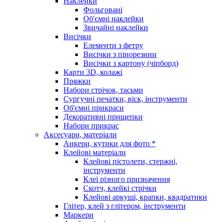
Наклейки
Фольговані
Об'ємні наклейки
Звичайні наклейки
Висічки
Елементи з фетру
Висічки з пінорезини
Висічки з картону (чіпборд)
Карти 3D, колажі
Пряжки
Набори стрічок, тасьми
Сургучні печатки, віск, інструменти
Об'ємні прикраси
Декоративні прищепки
Набори прикрас
Аксесуари, матеріали
Анкери, кутики для фото *
Клейові матеріали
Клейові пістолети, стержні,
інструменти
Клеї різного призначення
Скотч, клейкі стрічки
Клейові аркуші, крапки, квадратики
Глітер, клей з глітером, інструменти
Маркери