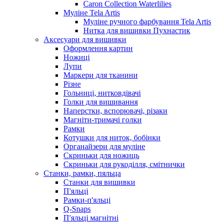
Caron Collection Waterlilies
Муліне Tela Artis
Муліне ручного фарбування Tela Artis
Нитка для вишивки Пухнастик
Аксесуари для вишивки
Оформлення картин
Ножиці
Лупи
Маркери для тканини
Різне
Гольниці, нитковдівачі
Голки для вишивання
Наперстки, вспорювачі, різаки
Магніти-тримачі голки
Рамки
Котушки для ниток, бобінки
Органайзери для муліне
Скриньки для ножиць
Скриньки для рукоділля, смітнички
Станки, рамки, пяльца
Станки для вишивки
П'яльці
Рамки-п'яльці
Q-Snaps
П'яльці магнітні