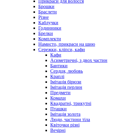
Прикраси для волосся
Брошки
Браслети
Різне
Каблучки
Годинники
Брелки
Комплекти
Намисто, прикраси на шию
Сережки, кліпси, кафи
Кафи
Асиметричні, з двох частин
Бантики
Сердця, любовь
Краплі
Імітація бірюзи
Імітація перлин
Предмети
Комахи
Квадратні, трикутні
Пташки
Імітація золота
Люди, частини тіла
Квіточки різні
Вечірні