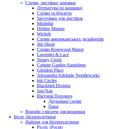
Схеми, листівки, книжки
Література по вишивці
Схеми та буклети
Заготовки для листівок
Mirabilia
Debbie Mumm
Wichelt
Схеми американських дизайнерів
Jim Shore
Cхеми Rosewood Manor
Lavender & Lace
Stoney Creek
Cottage Garden Samplings
Glendon Place
Alessandra Adelaide Needleworks
Ink Circles
Blackbird Designs
Just Nan
Вікторія Попович
Друковані схеми
Паки
Вироби з місцем для вишивки
Бісер, бісероплетіння
Набори для бісероплетіння
Ріоліс (Росія)