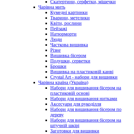
Скатертини, серфетки, мішечки
Чарiвна мить
Кумедні картинки
Тварини, метелики
Квіти, рослини
Пейзажі
Натюрморти
Люди
Часткова вишивка
Різне
Вишивка бісером
Подушки, серветки
Брошки
Вишивка на пластиковій канві
Crystal Art - набори для вишивки
Чарівна країна (Україна)
Набори для вишивання бісером на
пластиковій основі
Набори для вишивання нитками
Аксесуари для рукоділля
Набори для вишивання бісером по
дереву
Набори для вишивання бісером на
штучній шкірі
Заготовки для вишивки