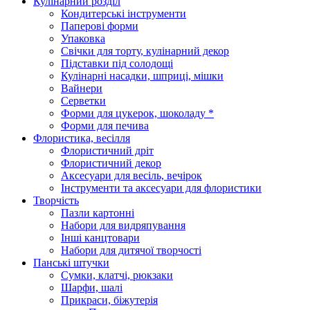
Кулінарний розділ
Кондитерські інструменти
Паперові форми
Упаковка
Свічки для торту, кулінарний декор
Підставки під солодощі
Кулінарні насадки, шприці, мішки
Вайнери
Серветки
Форми для цукерок, шоколаду *
Форми для печива
Флористика, весілля
Флористичний дріт
Флористичний декор
Аксесуари для весіль, вечірок
Інструменти та аксесуари для флористики
Творчість
Пазли картонні
Набори для видряпування
Інші канцтовари
Набори для дитячої творчості
Панські штучки
Сумки, клатчі, рюкзаки
Шарфи, шалі
Прикраси, біжутерія