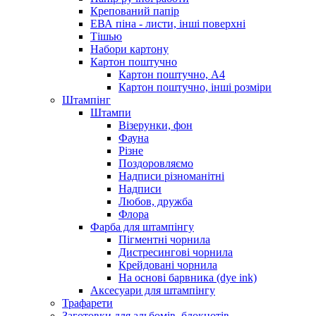
Крепований папір
ЕВА піна - листи, інші поверхні
Тішью
Набори картону
Картон поштучно
Картон поштучно, А4
Картон поштучно, інші розміри
Штампінг
Штампи
Візерунки, фон
Фауна
Різне
Поздоровляємо
Надписи різноманітні
Надписи
Любов, дружба
Флора
Фарба для штампінгу
Пігментні чорнила
Дистресингові чорнила
Крейдовані чорнила
На основі барвника (dye ink)
Аксесуари для штампінгу
Трафарети
Заготовки для альбомів, блокнотів