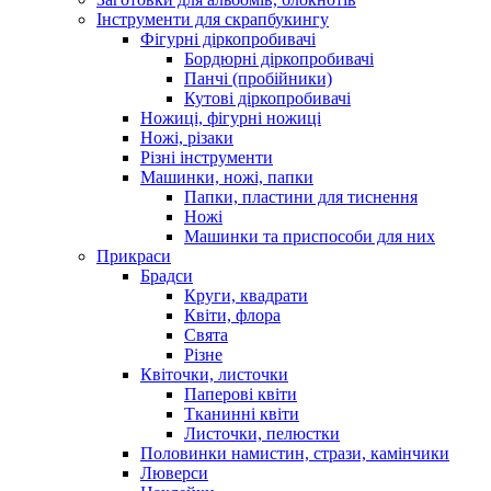
Інструменти для скрапбукингу
Фігурні діркопробивачі
Бордюрні діркопробивачі
Панчі (пробійники)
Кутові діркопробивачі
Ножиці, фігурні ножиці
Ножі, різаки
Різні інструменти
Машинки, ножі, папки
Папки, пластини для тиснення
Ножі
Машинки та приспособи для них
Прикраси
Брадси
Круги, квадрати
Квіти, флора
Свята
Різне
Квіточки, листочки
Паперові квіти
Тканинні квіти
Листочки, пелюстки
Половинки намистин, стрази, камінчики
Люверси