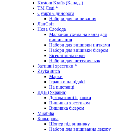
Kustom Krafts (Канада)
ТМ Леді *
Сузір'я Єдинорога
Набори для вишивання
ЛанСвіт
Нова Слобода
Малюнок-схема на канві для
вишивання
Набори для вишивки нитками
Набори для вишивки бісером
Бісерні мініатюри
Набори для шиття ляльок
Затишні хрестики *
Zayka stitch
Марки
Іграшки на підвісі
На підставці
ВДВ (Україна)
Декоративні іграшки
Вишивка хрестиком
Вишивка бісером
Mirabilia
Кольорова
Шопер під вишивку
Набори для вишивання декору