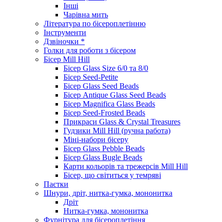
Інші
Чарівна мить
Література по бісероплетінню
Інструменти
Дзвіночки *
Голки для роботи з бісером
Бісер Mill Hill
Бісер Glass Size 6/0 та 8/0
Бісер Seed-Petite
Бісер Glass Seed Beads
Бісер Antique Glass Seed Beads
Бісер Magnifica Glass Beads
Бісер Seed-Frosted Beads
Прикраси Glass & Crystal Treasures
Гудзики Mill Hill (ручна работа)
Міні-набори бісеру
Бісер Glass Pebble Beads
Бісер Glass Bugle Beads
Карти кольорів та трежерсів Mill Hill
Бісер, що світиться у темряві
Паєтки
Шнури, дріт, нитка-гумка, мононитка
Дріт
Нитка-гумка, мононитка
Фурнітура для бісероплетіння