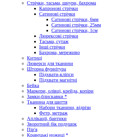
Стрічки, тасьма, шнури, бахрома
Капронові стрічки
Сатинові стрічки
Сатинові стрічки, 6мм
Сатинові стрічки, 25мм
Сатинові стрічки, 1см
Люрексові стрічки
Тасьма, сутаж
Інші стрічки
Бахрома, мереживо
Китиці
Люверси для тканини
Шторна фурнітура
Підхвати-кліпси
Підхвати магнітні
Бейка
Маркери, олівці, крейда, копіри
Замки-блискавки *
Тканина для шиття
Набори тканини, відрізи
Фетр, метраж
Аплікації, бантики
Зворотний бік подушок
Пір'я
Кравецькі ножиці *