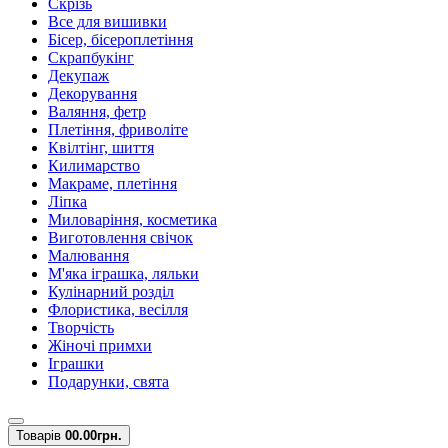
Скрізь
Все для вишивки
Бісер, бісероплетіння
Скрапбукінг
Декупаж
Декорування
Валяння, фетр
Плетіння, фриволіте
Квілтінг, шиття
Килимарство
Макраме, плетіння
Ліпка
Миловаріння, косметика
Виготовлення свічок
Малювання
М'яка іграшка, ляльки
Кулінарний розділ
Флористика, весілля
Творчість
Жіночі примхи
Іграшки
Подарунки, свята
Товарів
0
0.00грн.