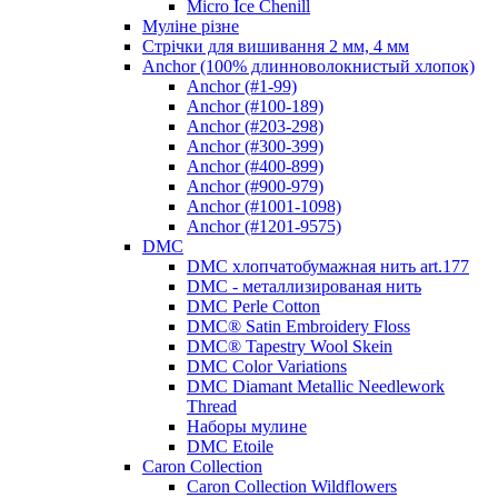
Micro Ice Chenill
Муліне різне
Стрічки для вишивання 2 мм, 4 мм
Anchor (100% длинноволокнистый хлопок)
Anchor (#1-99)
Anchor (#100-189)
Anchor (#203-298)
Anchor (#300-399)
Anchor (#400-899)
Anchor (#900-979)
Anchor (#1001-1098)
Anchor (#1201-9575)
DMC
DMC хлопчатобумажная нить art.177
DMC - металлизированая нить
DMC Perle Cotton
DMC® Satin Embroidery Floss
DMC® Tapestry Wool Skein
DMC Color Variations
DMC Diamant Metallic Needlework
Thread
Наборы мулине
DMC Etoile
Caron Collection
Caron Collection Wildflowers