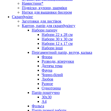
Намистини*
Підвіски, кулони, шарміки
Нитки для вышивки бисером
Скрапбукінг
Заготовки для листівок
Картон, папір для скрапбукінгу
Набори паперу
Набори 22 х 28 см
Набори 30 х 30 см
Набори 12 х 17 см
Набори інші
Пергаментний папір, велум, калька
Флора
Розводи, візерунки
Дитяча тема
Фауна
Чорно-білий
Любов
Разное
Однотонна
Папір поштучно
30х30
А4
Фольга
Папір ручної работи