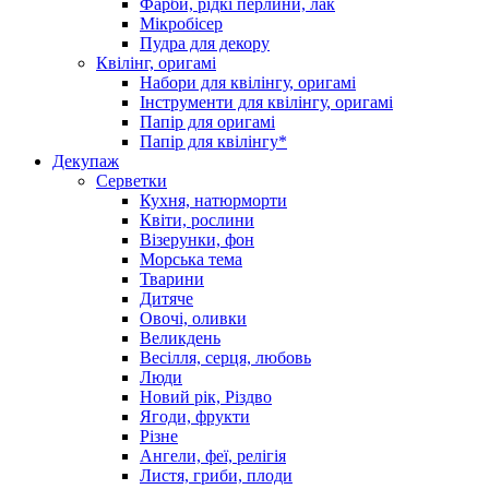
Фарби, рідкі перлини, лак
Мікробісер
Пудра для декору
Квілінг, оригамі
Набори для квілінгу, оригамі
Інструменти для квілінгу, оригамі
Папір для оригамі
Папір для квілінгу*
Декупаж
Серветки
Кухня, натюрморти
Квіти, рослини
Візерунки, фон
Морська тема
Тварини
Дитяче
Овочі, оливки
Великдень
Весілля, серця, любовь
Люди
Новий рік, Різдво
Ягоди, фрукти
Різне
Ангели, феї, релігія
Листя, гриби, плоди