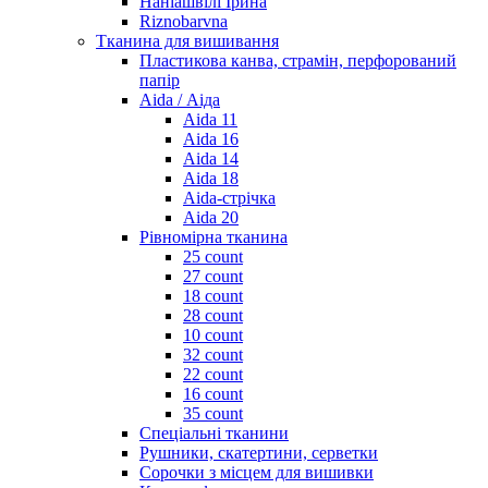
Наніашвілі Ірина
Riznobarvna
Тканина для вишивання
Пластикова канва, страмін, перфорований
папір
Aida / Аіда
Aida 11
Aida 16
Aida 14
Aida 18
Aida-стрічка
Aida 20
Рівномірна тканина
25 count
27 count
18 count
28 count
10 count
32 count
22 count
16 count
35 count
Спеціальні тканини
Рушники, скатертини, серветки
Сорочки з місцем для вишивки