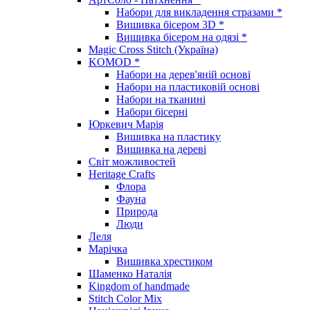
Набори для викладення стразами *
Вишивка бісером 3D *
Вишивка бісером на одязі *
Magic Cross Stitch (Україна)
KOMOD *
Набори на дерев'яній основі
Набори на пластиковій основі
Набори на тканині
Набори бісерні
Юркевич Марія
Вишивка на пластику
Вишивка на дереві
Світ можливостей
Heritage Crafts
Флора
Фауна
Природа
Люди
Леля
Марічка
Вишивка хрестиком
Шаменко Наталія
Kingdom of handmade
Stitch Color Mix