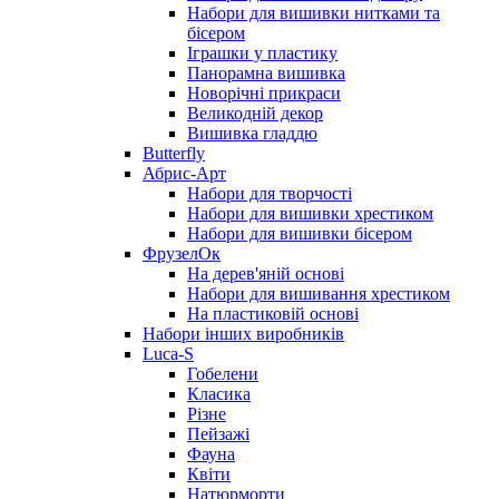
Набори для вишивки нитками та
бісером
Іграшки у пластику
Панорамна вишивка
Новорічні прикраси
Великодній декор
Вишивка гладдю
Butterfly
Абрис-Арт
Набори для творчості
Набори для вишивки хрестиком
Набори для вишивки бісером
ФрузелОк
На дерев'яній основі
Набори для вишивання хрестиком
На пластиковій основі
Набори інших виробників
Luca-S
Гобелени
Класика
Різне
Пейзажі
Фауна
Квіти
Натюрморти