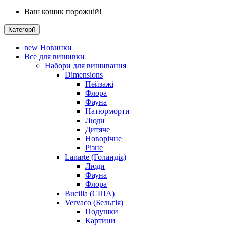
Ваш кошик порожній!
Категорії
new
Новинки
Все для вишивки
Набори для вишивання
Dimensions
Пейзажі
Флора
Фауна
Натюрморти
Люди
Дитяче
Новорічне
Різне
Lanarte (Голандія)
Люди
Фауна
Флора
Bucilla (США)
Vervaco (Бельгія)
Подушки
Картини