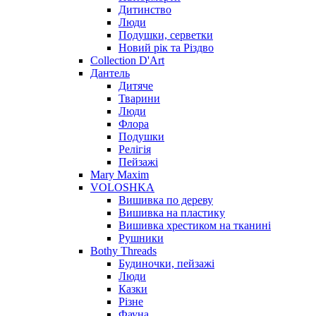
Дитинство
Люди
Подушки, серветки
Новий рік та Різдво
Collection D'Art
Дантель
Дитяче
Тварини
Люди
Флора
Подушки
Релігія
Пейзажі
Mary Maxim
VOLOSHKA
Вишивка по дереву
Вишивка на пластику
Вишивка хрестиком на тканині
Рушники
Bothy Threads
Будиночки, пейзажі
Люди
Казки
Різне
Фауна