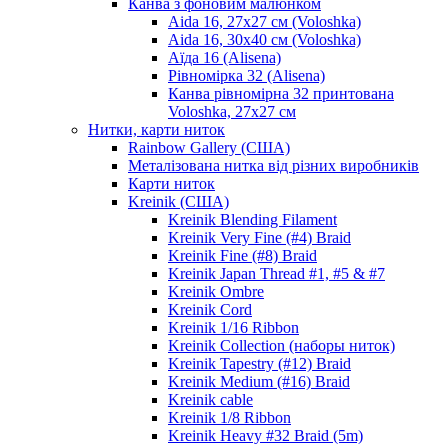
Канва з фоновим малюнком
Aida 16, 27х27 см (Voloshka)
Aida 16, 30х40 см (Voloshka)
Аїда 16 (Alisena)
Рівномірка 32 (Alisena)
Канва рівномірна 32 принтована
Voloshka, 27х27 см
Нитки, карти ниток
Rainbow Gallery (США)
Металізована нитка від різних виробників
Карти ниток
Kreinik (США)
Kreinik Blending Filament
Kreinik Very Fine (#4) Braid
Kreinik Fine (#8) Braid
Kreinik Japan Thread #1, #5 & #7
Kreinik Ombre
Kreinik Cord
Kreinik 1/16 Ribbon
Kreinik Collection (наборы ниток)
Kreinik Tapestry (#12) Braid
Kreinik Medium (#16) Braid
Kreinik cable
Kreinik 1/8 Ribbon
Kreinik Heavy #32 Braid (5m)