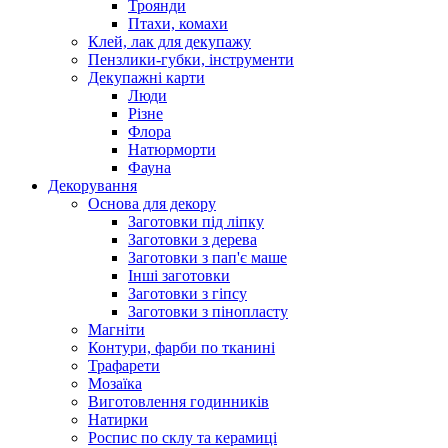
Троянди
Птахи, комахи
Клей, лак для декупажу
Пензлики-губки, інструменти
Декупажні карти
Люди
Різне
Флора
Натюрморти
Фауна
Декорування
Основа для декору
Заготовки під ліпку
Заготовки з дерева
Заготовки з пап'є маше
Інші заготовки
Заготовки з гіпсу
Заготовки з пінопласту
Магніти
Контури, фарби по тканині
Трафарети
Мозаїка
Виготовлення годинників
Натирки
Роспис по склу та керамиці