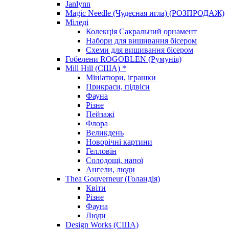
Janlynn
Magic Needle (Чудесная игла) (РОЗПРОДАЖ)
Міледі
Колекція Сакральний орнамент
Набори для вишивання бісером
Схеми для вишивання бісером
Гобелени ROGOBLEN (Румунія)
Mill Hill (США) *
Мініатюри, іграшки
Прикраси, підвіси
Фауна
Різне
Пейзажі
Флора
Великдень
Новорічні картини
Гелловін
Солодощі, напої
Ангели, люди
Thea Gouverneur (Голандія)
Квіти
Різне
Фауна
Люди
Design Works (США)