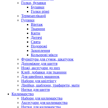
Голки, булавки
Булавки
Голки різні
Термоаплікації
Гудзики
Вінтаж
Тварини
Квіти
Дитячі
Свята
Подорожі
Захоплення
Кольорові мікси
Фурнітура для сумок, шкатулок
Допоміжне для шиття
Ножі, аксесуари до них
Клей, добавки для тканини
Для швейних машинок
Набори для квілтінгу
Лінійки, шаблони, трафарети, мати
Нитки для шиття
Килимарство
Набори для килимарства
Аксесуари для килимарства
Нитки для килимарства