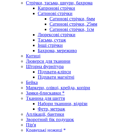
Стрічки, тасьма, шнури, бахрома
Капронові стрічки
Сатинові стрічки
Сатинові стрічки, 6мм
Сатинові стрічки, 25мм
Сатинові стрічки, 1см
Люрексові стрічки
Тасьма, сутаж
Інші стрічки
Бахрома, мереживо
Китиці
Люверси для тканини
Шторна фурнітура
Підхвати-кліпси
Підхвати магнітні
Бейка
Маркери, олівці, крейда, копіри
Замки-блискавки *
Тканина для шиття
Набори тканини, відрізи
Фетр, метраж
Аплікації, бантики
Зворотний бік подушок
Пір'я
Кравецькі ножиці *