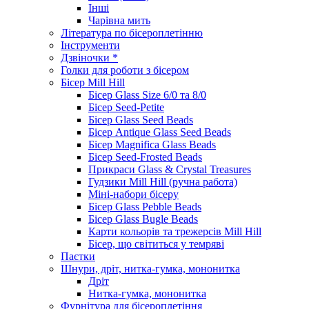
Інші
Чарівна мить
Література по бісероплетінню
Інструменти
Дзвіночки *
Голки для роботи з бісером
Бісер Mill Hill
Бісер Glass Size 6/0 та 8/0
Бісер Seed-Petite
Бісер Glass Seed Beads
Бісер Antique Glass Seed Beads
Бісер Magnifica Glass Beads
Бісер Seed-Frosted Beads
Прикраси Glass & Crystal Treasures
Гудзики Mill Hill (ручна работа)
Міні-набори бісеру
Бісер Glass Pebble Beads
Бісер Glass Bugle Beads
Карти кольорів та трежерсів Mill Hill
Бісер, що світиться у темряві
Паєтки
Шнури, дріт, нитка-гумка, мононитка
Дріт
Нитка-гумка, мононитка
Фурнітура для бісероплетіння