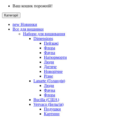
Ваш кошик порожній!
Категорії
new
Новинки
Все для вишивки
Набори для вишивання
Dimensions
Пейзажі
Флора
Фауна
Натюрморти
Люди
Дитяче
Новорічне
Різне
Lanarte (Голандія)
Люди
Фауна
Флора
Bucilla (США)
Vervaco (Бельгія)
Подушки
Картини