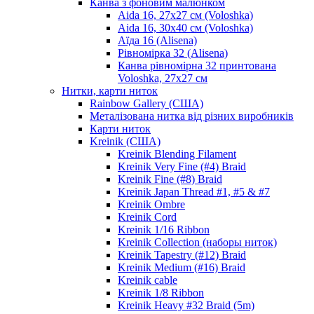
Канва з фоновим малюнком
Aida 16, 27х27 см (Voloshka)
Aida 16, 30х40 см (Voloshka)
Аїда 16 (Alisena)
Рівномірка 32 (Alisena)
Канва рівномірна 32 принтована
Voloshka, 27х27 см
Нитки, карти ниток
Rainbow Gallery (США)
Металізована нитка від різних виробників
Карти ниток
Kreinik (США)
Kreinik Blending Filament
Kreinik Very Fine (#4) Braid
Kreinik Fine (#8) Braid
Kreinik Japan Thread #1, #5 & #7
Kreinik Ombre
Kreinik Cord
Kreinik 1/16 Ribbon
Kreinik Collection (наборы ниток)
Kreinik Tapestry (#12) Braid
Kreinik Medium (#16) Braid
Kreinik cable
Kreinik 1/8 Ribbon
Kreinik Heavy #32 Braid (5m)