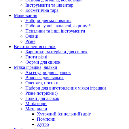
Інструменти та інвентар
Косметична тара
Малювання
Набори для малювання
Набори гуаші, акварелі, акрилу *
Пензлики та інші інструменти
Олівці
Різне
Виготовлення свічок
Барвники, матеріали для свічок
Гноти різні
Форми для свічок
М'яка іграшка, ляльки
Аксесуари для іграшок
Волосся для ляльок
Оченята, носики
Набори для виготовлення м'якої іграшки
Різне потрібне :)
Голки для ляльок
Мініатюри
Материали
Хутряний (синельний) дріт
Помпони
Хутро