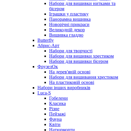
Набори для вишивки нитками та
бісером
Іграшки у пластику
Панорамна вишивка
Новорічні прикраси
Великодній декор
Вишивка гладдю
Butterfly
Абрис-Арт
Набори для творчості
Набори для вишивки хрестиком
Набори для вишивки бісером
ФрузелОк
На дерев'яній основі
Набори для вишивання хрестиком
На пластиковій основі
Набори інших виробників
Luca-S
Гобелени
Класика
Різне
Пейзажі
Фауна
Квіти
Натюрморти