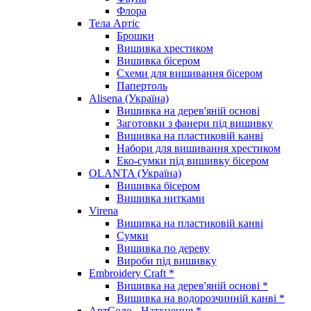
Флора
Тела Артіс
Брошки
Вишивка хрестиком
Вишивка бісером
Схеми для вишивання бісером
Папертоль
Alisena (Україна)
Вишивка на дерев'яній основі
Заготовки з фанери під вишивку
Вишивка на пластиковій канві
Набори для вишивання хрестиком
Еко-сумки під вишивку бісером
OLANTA (Україна)
Вишивка бісером
Вишивка нитками
Virena
Вишивка на пластиковій канві
Сумки
Вишивка по дереву
Вироби під вишивку
Embroidery Craft *
Вишивка на дерев'яній основі *
Вишивка на водорозчинній канві *
АртСоло - Натхнення *