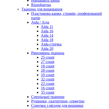
Наніашвілі Ірина
Riznobarvna
Тканина для вишивання
Пластикова канва, страмін, перфорований
папір
Aida / Аіда
Aida 11
Aida 16
Aida 14
Aida 18
Aida-стрічка
Aida 20
Рівномірна тканина
25 count
27 count
18 count
28 count
10 count
32 count
22 count
16 count
35 count
Спеціальні тканини
Рушники, скатертини, серветки
Сорочки з місцем для вишивки