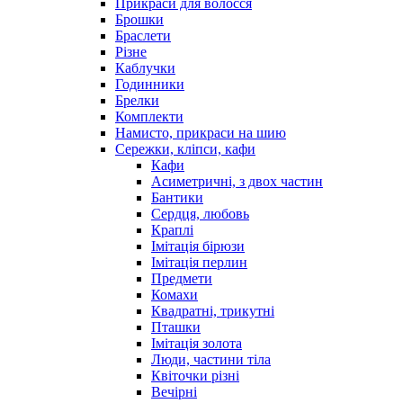
Прикраси для волосся
Брошки
Браслети
Різне
Каблучки
Годинники
Брелки
Комплекти
Намисто, прикраси на шию
Сережки, кліпси, кафи
Кафи
Асиметричні, з двох частин
Бантики
Сердця, любовь
Краплі
Імітація бірюзи
Імітація перлин
Предмети
Комахи
Квадратні, трикутні
Пташки
Імітація золота
Люди, частини тіла
Квіточки різні
Вечірні