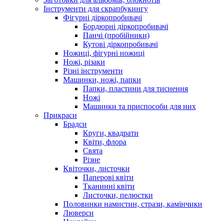
Інструменти для скрапбукингу
Фігурні діркопробивачі
Бордюрні діркопробивачі
Панчі (пробійники)
Кутові діркопробивачі
Ножиці, фігурні ножиці
Ножі, різаки
Різні інструменти
Машинки, ножі, папки
Папки, пластини для тиснення
Ножі
Машинки та приспособи для них
Прикраси
Брадси
Круги, квадрати
Квіти, флора
Свята
Різне
Квіточки, листочки
Паперові квіти
Тканинні квіти
Листочки, пелюстки
Половинки намистин, стрази, камінчики
Люверси