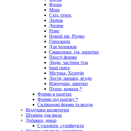
Флора
Море
Схід, етнос
Любов
Дитяче
Різне
Новий рік, Різдво
Гороскопи
Для чоловіків
Смаколики, їда, напитки
Прості форми
Люди, частини тіла
Інші свята
Містика, Хелоуїн
Листя, шишки, ягоди
Візерунки, завитки
Птахи, комахи *
Форми в палетах
Форми під нарізку *
Силіконові форми та молди
Віддушки косметичні
Штампи для мила
Добавки, декор
Сухоцвіти, сухофрукти
Основа для мила, косметики