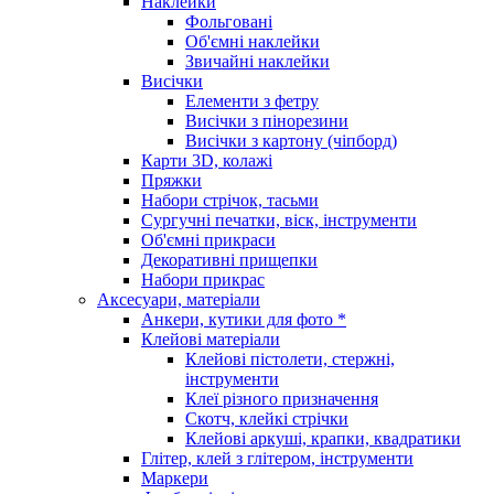
Наклейки
Фольговані
Об'ємні наклейки
Звичайні наклейки
Висічки
Елементи з фетру
Висічки з пінорезини
Висічки з картону (чіпборд)
Карти 3D, колажі
Пряжки
Набори стрічок, тасьми
Сургучні печатки, віск, інструменти
Об'ємні прикраси
Декоративні прищепки
Набори прикрас
Аксесуари, матеріали
Анкери, кутики для фото *
Клейові матеріали
Клейові пістолети, стержні,
інструменти
Клеї різного призначення
Скотч, клейкі стрічки
Клейові аркуші, крапки, квадратики
Глітер, клей з глітером, інструменти
Маркери