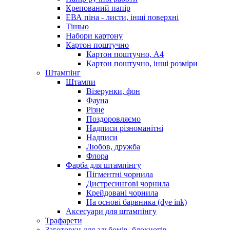
Крепований папір
ЕВА піна - листи, інші поверхні
Тішью
Набори картону
Картон поштучно
Картон поштучно, А4
Картон поштучно, інші розміри
Штампінг
Штампи
Візерунки, фон
Фауна
Різне
Поздоровляємо
Надписи різноманітні
Надписи
Любов, дружба
Флора
Фарба для штампінгу
Пігментні чорнила
Дистресингові чорнила
Крейдовані чорнила
На основі барвника (dye ink)
Аксесуари для штампінгу
Трафарети
Заготовки для альбомів, блокнотів