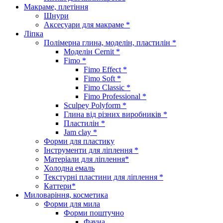
Макраме, плетіння
Шнури
Аксесуари для макраме *
Ліпка
Полімерна глина, моделін, пластилін *
Моделін Cernit *
Fimo *
Fimo Effect *
Fimo Soft *
Fimo Classic *
Fimo Professional *
Sculpey Polyform *
Глина від різних виробників *
Пластилін *
Jam clay *
Форми для пластику
Інструменти для ліплення *
Матеріали для ліплення*
Холодна емаль
Текстурні пластини для ліплення *
Каттери*
Миловаріння, косметика
Форми для мила
Форми поштучно
Фауна