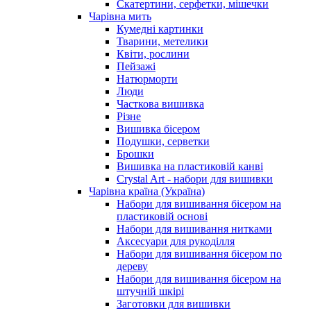
Скатертини, серфетки, мішечки
Чарiвна мить
Кумедні картинки
Тварини, метелики
Квіти, рослини
Пейзажі
Натюрморти
Люди
Часткова вишивка
Різне
Вишивка бісером
Подушки, серветки
Брошки
Вишивка на пластиковій канві
Crystal Art - набори для вишивки
Чарівна країна (Україна)
Набори для вишивання бісером на
пластиковій основі
Набори для вишивання нитками
Аксесуари для рукоділля
Набори для вишивання бісером по
дереву
Набори для вишивання бісером на
штучній шкірі
Заготовки для вишивки