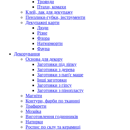
Троянди
Птахи, комахи
Клей, лак для декупажу
Пензлики-губки, інструменти
Декупажні карти
Люди
Різне
Флора
Натюрморти
Фауна
Декорування
Основа для декору
Заготовки під ліпку
Заготовки з дерева
Заготовки з пап'є маше
Інші заготовки
Заготовки з гіпсу
Заготовки з пінопласту
Магніти
Контури, фарби по тканині
Трафарети
Мозаїка
Виготовлення годинників
Натирки
Роспис по склу та керамиці