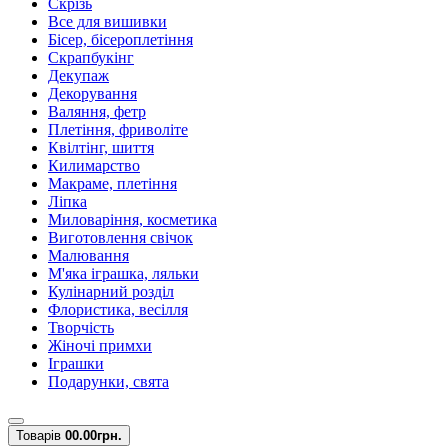
Скрізь
Все для вишивки
Бісер, бісероплетіння
Скрапбукінг
Декупаж
Декорування
Валяння, фетр
Плетіння, фриволіте
Квілтінг, шиття
Килимарство
Макраме, плетіння
Ліпка
Миловаріння, косметика
Виготовлення свічок
Малювання
М'яка іграшка, ляльки
Кулінарний розділ
Флористика, весілля
Творчість
Жіночі примхи
Іграшки
Подарунки, свята
Товарів
0
0.00грн.