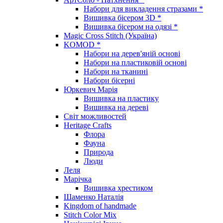
Набори для викладення стразами *
Вишивка бісером 3D *
Вишивка бісером на одязі *
Magic Cross Stitch (Україна)
KOMOD *
Набори на дерев'яній основі
Набори на пластиковій основі
Набори на тканині
Набори бісерні
Юркевич Марія
Вишивка на пластику
Вишивка на дереві
Світ можливостей
Heritage Crafts
Флора
Фауна
Природа
Люди
Леля
Марічка
Вишивка хрестиком
Шаменко Наталія
Kingdom of handmade
Stitch Color Mix