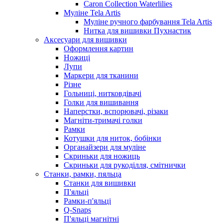
Caron Collection Waterlilies
Муліне Tela Artis
Муліне ручного фарбування Tela Artis
Нитка для вишивки Пухнастик
Аксесуари для вишивки
Оформлення картин
Ножиці
Лупи
Маркери для тканини
Різне
Гольниці, нитковдівачі
Голки для вишивання
Наперстки, вспорювачі, різаки
Магніти-тримачі голки
Рамки
Котушки для ниток, бобінки
Органайзери для муліне
Скриньки для ножиць
Скриньки для рукоділля, смітнички
Станки, рамки, пяльца
Станки для вишивки
П'яльці
Рамки-п'яльці
Q-Snaps
П'яльці магнітні