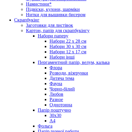
Намистини*
Підвіски, кулони, шарміки
Нитки для вышивки бисером
Скрапбукінг
Заготовки для листівок
Картон, папір для скрапбукінгу
Набори паперу
Набори 22 х 28 см
Набори 30 х 30 см
Набори 12 х 17 см
Набори інші
Пергаментний папір, велум, калька
Флора
Розводи, візерунки
Дитяча тема
Фауна
Чорно-білий
Любов
Разное
Однотонна
Папір поштучно
30х30
А4
Фольга
Папір ручної работи