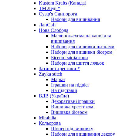
Kustom Krafts (Канада)
ТМ Леді *
Сузір'я Єдинорога
Набори для вишивання
ЛанСвіт
Нова Слобода
Малюнок-схема на канві для
вишивання
Набори для вишивки нитками
Набори для вишивки бісером
Бісерні мініатюри
Набори для шиття ляльок
Затишні хрестики *
Zayka stitch
Марки
Іграшки на підвісі
На підставці
ВДВ (Україна)
Декоративні іграшки
Вишивка хрестиком
Вишивка бісером
Mirabilia
Кольорова
Шопер під вишивку
Набори для вишивання декору