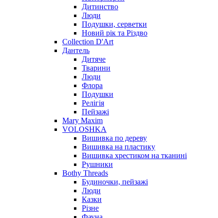
Дитинство
Люди
Подушки, серветки
Новий рік та Різдво
Collection D'Art
Дантель
Дитяче
Тварини
Люди
Флора
Подушки
Релігія
Пейзажі
Mary Maxim
VOLOSHKA
Вишивка по дереву
Вишивка на пластику
Вишивка хрестиком на тканині
Рушники
Bothy Threads
Будиночки, пейзажі
Люди
Казки
Різне
Фауна