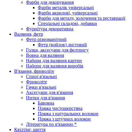
Фарби для декорування
Фарби металік універсальні
Фарби акрилові, універсальні
Фарби для металу, золочення та реставрації
Спеціальні складові, добавки
Фурнітура декоративна
Валяння, фетр
Фетр різноманітний
Фетр (войлок) листовий
Голки, аксесуари для фелтингу
Вовна для валяння
Набори для валяння картин
Набори для валяння виробів
В'язання, фриволіте
Спиці в'язальні
Фриволіте
Гачки в'язальні
Аксесуари для в'язання
Нитки для в'язання
Бавовна
Пряжа чистошерстяна
Пряжа з натуральних волокон
Пряжа з штучних волокон
Література по в'язанню *
Квілтінг, шиття