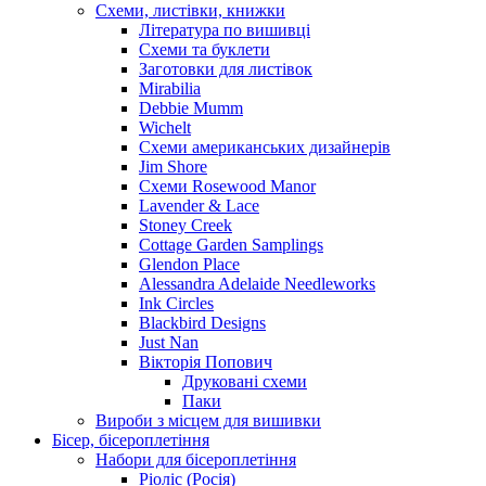
Схеми, листівки, книжки
Література по вишивці
Схеми та буклети
Заготовки для листівок
Mirabilia
Debbie Mumm
Wichelt
Схеми американських дизайнерів
Jim Shore
Cхеми Rosewood Manor
Lavender & Lace
Stoney Creek
Cottage Garden Samplings
Glendon Place
Alessandra Adelaide Needleworks
Ink Circles
Blackbird Designs
Just Nan
Вікторія Попович
Друковані схеми
Паки
Вироби з місцем для вишивки
Бісер, бісероплетіння
Набори для бісероплетіння
Ріоліс (Росія)