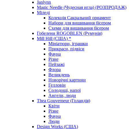
Janlynn
Magic Needle (Чудесная игла) (РОЗПРОДАЖ)
Міледі
Колекція Сакральний орнамент
Набори для вишивання бісером
Схеми для вишивання бісером
Гобелени ROGOBLEN (Румунія)
Mill Hill (США) *
Мініатюри, іграшки
Прикраси, підвіси
Фауна
Різне
Пейзажі
Флора
Великдень
Новорічні картини
Гелловін
Солодощі, напої
Ангели, люди
Thea Gouverneur (Голандія)
Квіти
Різне
Фауна
Люди
Design Works (США)