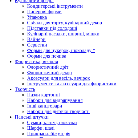
Кулінарний розділ
Кондитерські інструменти
Паперові форми
Упаковка
Свічки для торту, кулінарний декор
Підставки під солодощі
Кулінарні насадки, шприці, мішки
Вайнери
Серветки
Форми для цукерок, шоколаду *
Форми для печива
Флористика, весілля
Флористичний дріт
Флористичний декор
Аксесуари для весіль, вечірок
Інструменти та аксесуари для флористики
Творчість
Пазли картонні
Набори для видряпування
Інші канцтовари
Набори для дитячої творчості
Панські штучки
Сумки, клатчі, рюкзаки
Шарфи, шалі
Прикраси, біжутерія