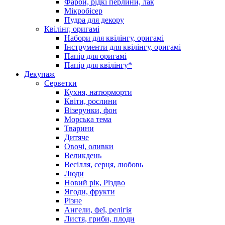
Фарби, рідкі перлини, лак
Мікробісер
Пудра для декору
Квілінг, оригамі
Набори для квілінгу, оригамі
Інструменти для квілінгу, оригамі
Папір для оригамі
Папір для квілінгу*
Декупаж
Серветки
Кухня, натюрморти
Квіти, рослини
Візерунки, фон
Морська тема
Тварини
Дитяче
Овочі, оливки
Великдень
Весілля, серця, любовь
Люди
Новий рік, Різдво
Ягоди, фрукти
Різне
Ангели, феї, релігія
Листя, гриби, плоди