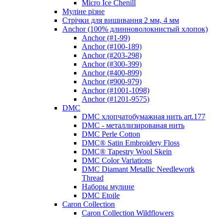
Micro Ice Chenill
Муліне різне
Стрічки для вишивання 2 мм, 4 мм
Anchor (100% длинноволокнистый хлопок)
Anchor (#1-99)
Anchor (#100-189)
Anchor (#203-298)
Anchor (#300-399)
Anchor (#400-899)
Anchor (#900-979)
Anchor (#1001-1098)
Anchor (#1201-9575)
DMC
DMC хлопчатобумажная нить art.177
DMC - металлизированая нить
DMC Perle Cotton
DMC® Satin Embroidery Floss
DMC® Tapestry Wool Skein
DMC Color Variations
DMC Diamant Metallic Needlework
Thread
Наборы мулине
DMC Etoile
Caron Collection
Caron Collection Wildflowers