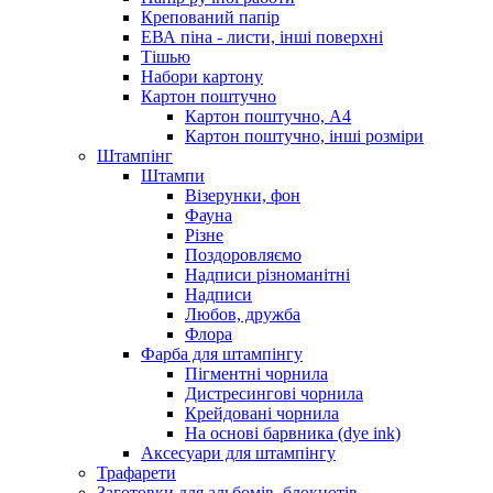
Крепований папір
ЕВА піна - листи, інші поверхні
Тішью
Набори картону
Картон поштучно
Картон поштучно, А4
Картон поштучно, інші розміри
Штампінг
Штампи
Візерунки, фон
Фауна
Різне
Поздоровляємо
Надписи різноманітні
Надписи
Любов, дружба
Флора
Фарба для штампінгу
Пігментні чорнила
Дистресингові чорнила
Крейдовані чорнила
На основі барвника (dye ink)
Аксесуари для штампінгу
Трафарети
Заготовки для альбомів, блокнотів