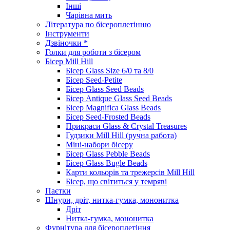
Інші
Чарівна мить
Література по бісероплетінню
Інструменти
Дзвіночки *
Голки для роботи з бісером
Бісер Mill Hill
Бісер Glass Size 6/0 та 8/0
Бісер Seed-Petite
Бісер Glass Seed Beads
Бісер Antique Glass Seed Beads
Бісер Magnifica Glass Beads
Бісер Seed-Frosted Beads
Прикраси Glass & Crystal Treasures
Гудзики Mill Hill (ручна работа)
Міні-набори бісеру
Бісер Glass Pebble Beads
Бісер Glass Bugle Beads
Карти кольорів та трежерсів Mill Hill
Бісер, що світиться у темряві
Паєтки
Шнури, дріт, нитка-гумка, мононитка
Дріт
Нитка-гумка, мононитка
Фурнітура для бісероплетіння