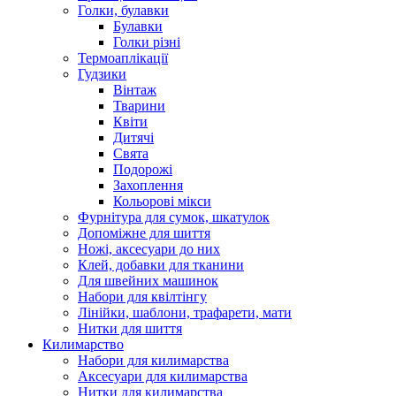
Голки, булавки
Булавки
Голки різні
Термоаплікації
Гудзики
Вінтаж
Тварини
Квіти
Дитячі
Свята
Подорожі
Захоплення
Кольорові мікси
Фурнітура для сумок, шкатулок
Допоміжне для шиття
Ножі, аксесуари до них
Клей, добавки для тканини
Для швейних машинок
Набори для квілтінгу
Лінійки, шаблони, трафарети, мати
Нитки для шиття
Килимарство
Набори для килимарства
Аксесуари для килимарства
Нитки для килимарства