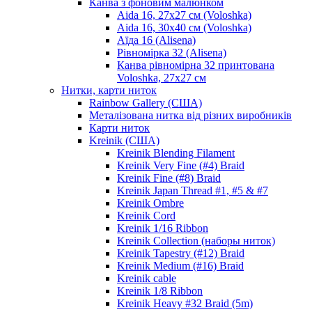
Канва з фоновим малюнком
Aida 16, 27х27 см (Voloshka)
Aida 16, 30х40 см (Voloshka)
Аїда 16 (Alisena)
Рівномірка 32 (Alisena)
Канва рівномірна 32 принтована
Voloshka, 27х27 см
Нитки, карти ниток
Rainbow Gallery (США)
Металізована нитка від різних виробників
Карти ниток
Kreinik (США)
Kreinik Blending Filament
Kreinik Very Fine (#4) Braid
Kreinik Fine (#8) Braid
Kreinik Japan Thread #1, #5 & #7
Kreinik Ombre
Kreinik Cord
Kreinik 1/16 Ribbon
Kreinik Collection (наборы ниток)
Kreinik Tapestry (#12) Braid
Kreinik Medium (#16) Braid
Kreinik cable
Kreinik 1/8 Ribbon
Kreinik Heavy #32 Braid (5m)