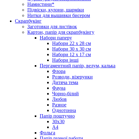
Намистини*
Підвіски, кулони, шарміки
Нитки для вышивки бисером
Скрапбукінг
Заготовки для листівок
Картон, папір для скрапбукінгу
Набори паперу
Набори 22 х 28 см
Набори 30 х 30 см
Набори 12 х 17 см
Набори інші
Пергаментний папір, велум, калька
Флора
Розводи, візерунки
Дитяча тема
Фауна
Чорно-білий
Любов
Разное
Однотонна
Папір поштучно
30х30
А4
Фольга
Папір ручної работи