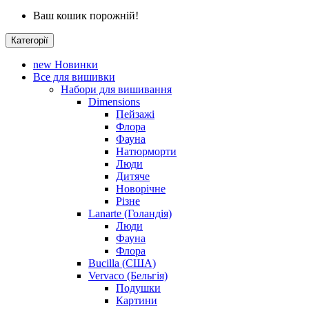
Ваш кошик порожній!
Категорії
new
Новинки
Все для вишивки
Набори для вишивання
Dimensions
Пейзажі
Флора
Фауна
Натюрморти
Люди
Дитяче
Новорічне
Різне
Lanarte (Голандія)
Люди
Фауна
Флора
Bucilla (США)
Vervaco (Бельгія)
Подушки
Картини