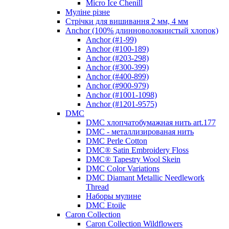
Micro Ice Chenill
Муліне різне
Стрічки для вишивання 2 мм, 4 мм
Anchor (100% длинноволокнистый хлопок)
Anchor (#1-99)
Anchor (#100-189)
Anchor (#203-298)
Anchor (#300-399)
Anchor (#400-899)
Anchor (#900-979)
Anchor (#1001-1098)
Anchor (#1201-9575)
DMC
DMC хлопчатобумажная нить art.177
DMC - металлизированая нить
DMC Perle Cotton
DMC® Satin Embroidery Floss
DMC® Tapestry Wool Skein
DMC Color Variations
DMC Diamant Metallic Needlework
Thread
Наборы мулине
DMC Etoile
Caron Collection
Caron Collection Wildflowers