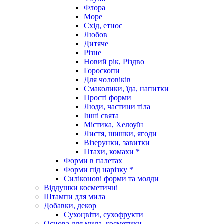
Флора
Море
Схід, етнос
Любов
Дитяче
Різне
Новий рік, Різдво
Гороскопи
Для чоловіків
Смаколики, їда, напитки
Прості форми
Люди, частини тіла
Інші свята
Містика, Хелоуїн
Листя, шишки, ягоди
Візерунки, завитки
Птахи, комахи *
Форми в палетах
Форми під нарізку *
Силіконові форми та молди
Віддушки косметичні
Штампи для мила
Добавки, декор
Сухоцвіти, сухофрукти
Основа для мила, косметики