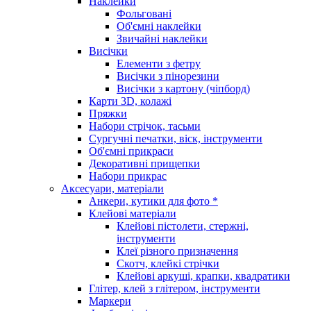
Наклейки
Фольговані
Об'ємні наклейки
Звичайні наклейки
Висічки
Елементи з фетру
Висічки з пінорезини
Висічки з картону (чіпборд)
Карти 3D, колажі
Пряжки
Набори стрічок, тасьми
Сургучні печатки, віск, інструменти
Об'ємні прикраси
Декоративні прищепки
Набори прикрас
Аксесуари, матеріали
Анкери, кутики для фото *
Клейові матеріали
Клейові пістолети, стержні,
інструменти
Клеї різного призначення
Скотч, клейкі стрічки
Клейові аркуші, крапки, квадратики
Глітер, клей з глітером, інструменти
Маркери