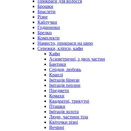
Прикраси для волосся
Брошки
Браслети
Різне
Каблучки
Годинники
Брелки
Комплекти
Намисто, прикраси на шию
Сережки, кліпси, кафи
Кафи
Асиметричні, з двох частин
Бантики
Сердця, любовь
Краплі
Імітація бірюзи
Імітація перлин
Предмети
Комахи
Квадратні, трикутні
Пташки
Імітація золота
Люди, частини тіла
Квіточки різні
Вечірні