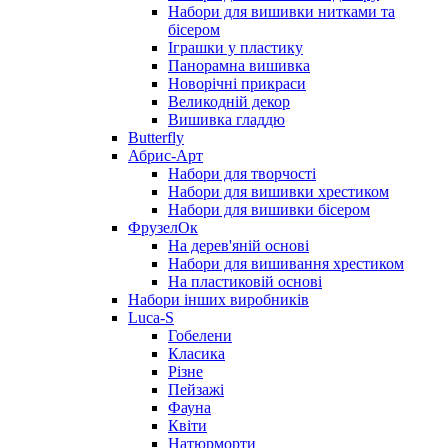
Набори для вишивки нитками та
бісером
Іграшки у пластику
Панорамна вишивка
Новорічні прикраси
Великодній декор
Вишивка гладдю
Butterfly
Абрис-Арт
Набори для творчості
Набори для вишивки хрестиком
Набори для вишивки бісером
ФрузелОк
На дерев'яній основі
Набори для вишивання хрестиком
На пластиковій основі
Набори інших виробників
Luca-S
Гобелени
Класика
Різне
Пейзажі
Фауна
Квіти
Натюрморти