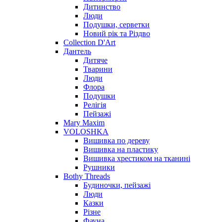
Дитинство
Люди
Подушки, серветки
Новий рік та Різдво
Collection D'Art
Дантель
Дитяче
Тварини
Люди
Флора
Подушки
Релігія
Пейзажі
Mary Maxim
VOLOSHKA
Вишивка по дереву
Вишивка на пластику
Вишивка хрестиком на тканині
Рушники
Bothy Threads
Будиночки, пейзажі
Люди
Казки
Різне
Фауна