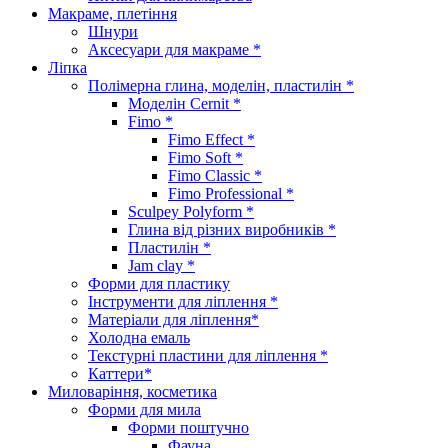
Макраме, плетіння
Шнури
Аксесуари для макраме *
Ліпка
Полімерна глина, моделін, пластилін *
Моделін Cernit *
Fimo *
Fimo Effect *
Fimo Soft *
Fimo Classic *
Fimo Professional *
Sculpey Polyform *
Глина від різних виробників *
Пластилін *
Jam clay *
Форми для пластику
Інструменти для ліплення *
Матеріали для ліплення*
Холодна емаль
Текстурні пластини для ліплення *
Каттери*
Миловаріння, косметика
Форми для мила
Форми поштучно
Фауна