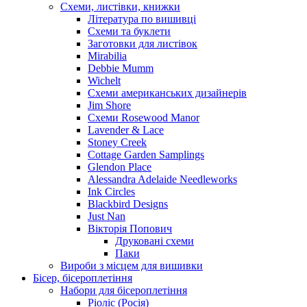
Схеми, листівки, книжки
Література по вишивці
Схеми та буклети
Заготовки для листівок
Mirabilia
Debbie Mumm
Wichelt
Схеми американських дизайнерів
Jim Shore
Cхеми Rosewood Manor
Lavender & Lace
Stoney Creek
Cottage Garden Samplings
Glendon Place
Alessandra Adelaide Needleworks
Ink Circles
Blackbird Designs
Just Nan
Вікторія Попович
Друковані схеми
Паки
Вироби з місцем для вишивки
Бісер, бісероплетіння
Набори для бісероплетіння
Ріоліс (Росія)