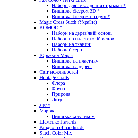
Набори для викладення стразами *
Вишивка бісером 3D *
Вишивка бісером на одязі *
Magic Cross Stitch (Україна)
KOMOD *
Набори на дерев'яній основі
Набори на пластиковій основі
Набори на тканині
Набори бісерні
Юркевич Марія
Вишивка на пластику
Вишивка на дереві
Світ можливостей
Heritage Crafts
Флора
Фауна
Природа
Люди
Леля
Марічка
Вишивка хрестиком
Шаменко Наталія
Kingdom of handmade
Stitch Color Mix