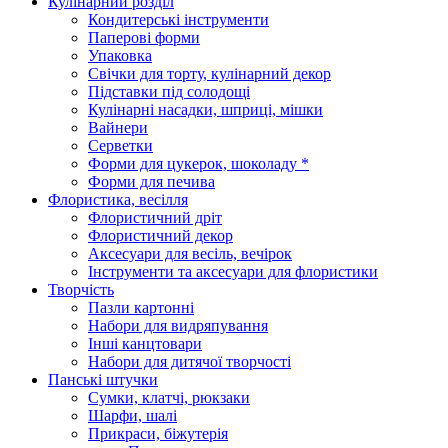
Кулінарний розділ
Кондитерські інструменти
Паперові форми
Упаковка
Свічки для торту, кулінарний декор
Підставки під солодощі
Кулінарні насадки, шприці, мішки
Вайнери
Серветки
Форми для цукерок, шоколаду *
Форми для печива
Флористика, весілля
Флористичний дріт
Флористичний декор
Аксесуари для весіль, вечірок
Інструменти та аксесуари для флористики
Творчість
Пазли картонні
Набори для видряпування
Інші канцтовари
Набори для дитячої творчості
Панські штучки
Сумки, клатчі, рюкзаки
Шарфи, шалі
Прикраси, біжутерія