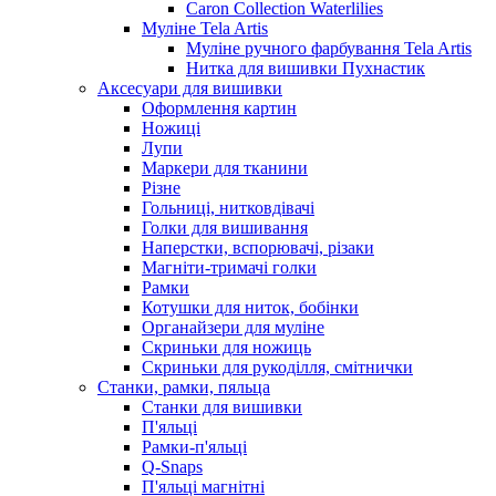
Caron Collection Waterlilies
Муліне Tela Artis
Муліне ручного фарбування Tela Artis
Нитка для вишивки Пухнастик
Аксесуари для вишивки
Оформлення картин
Ножиці
Лупи
Маркери для тканини
Різне
Гольниці, нитковдівачі
Голки для вишивання
Наперстки, вспорювачі, різаки
Магніти-тримачі голки
Рамки
Котушки для ниток, бобінки
Органайзери для муліне
Скриньки для ножиць
Скриньки для рукоділля, смітнички
Станки, рамки, пяльца
Станки для вишивки
П'яльці
Рамки-п'яльці
Q-Snaps
П'яльці магнітні