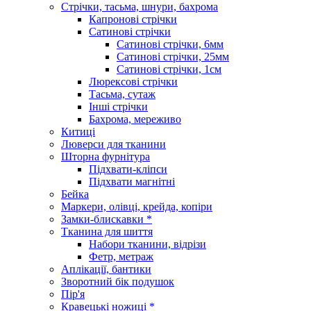
Стрічки, тасьма, шнури, бахрома
Капронові стрічки
Сатинові стрічки
Сатинові стрічки, 6мм
Сатинові стрічки, 25мм
Сатинові стрічки, 1см
Люрексові стрічки
Тасьма, сутаж
Інші стрічки
Бахрома, мереживо
Китиці
Люверси для тканини
Шторна фурнітура
Підхвати-кліпси
Підхвати магнітні
Бейка
Маркери, олівці, крейда, копіри
Замки-блискавки *
Тканина для шиття
Набори тканини, відрізи
Фетр, метраж
Аплікації, бантики
Зворотний бік подушок
Пір'я
Кравецькі ножиці *