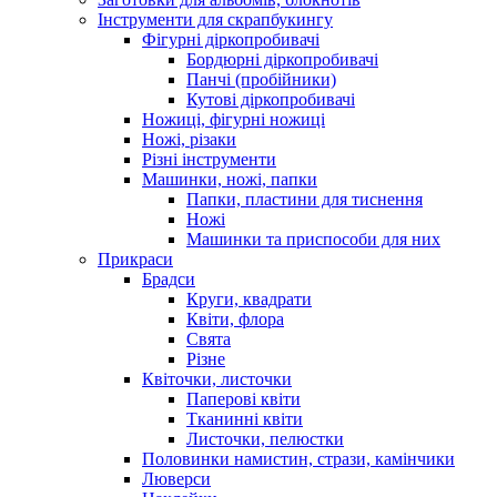
Інструменти для скрапбукингу
Фігурні діркопробивачі
Бордюрні діркопробивачі
Панчі (пробійники)
Кутові діркопробивачі
Ножиці, фігурні ножиці
Ножі, різаки
Різні інструменти
Машинки, ножі, папки
Папки, пластини для тиснення
Ножі
Машинки та приспособи для них
Прикраси
Брадси
Круги, квадрати
Квіти, флора
Свята
Різне
Квіточки, листочки
Паперові квіти
Тканинні квіти
Листочки, пелюстки
Половинки намистин, стрази, камінчики
Люверси