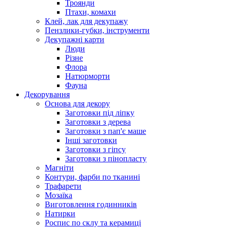
Троянди
Птахи, комахи
Клей, лак для декупажу
Пензлики-губки, інструменти
Декупажні карти
Люди
Різне
Флора
Натюрморти
Фауна
Декорування
Основа для декору
Заготовки під ліпку
Заготовки з дерева
Заготовки з пап'є маше
Інші заготовки
Заготовки з гіпсу
Заготовки з пінопласту
Магніти
Контури, фарби по тканині
Трафарети
Мозаїка
Виготовлення годинників
Натирки
Роспис по склу та керамиці