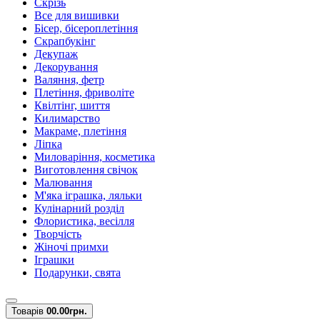
Скрізь
Все для вишивки
Бісер, бісероплетіння
Скрапбукінг
Декупаж
Декорування
Валяння, фетр
Плетіння, фриволіте
Квілтінг, шиття
Килимарство
Макраме, плетіння
Ліпка
Миловаріння, косметика
Виготовлення свічок
Малювання
М'яка іграшка, ляльки
Кулінарний розділ
Флористика, весілля
Творчість
Жіночі примхи
Іграшки
Подарунки, свята
Товарів
0
0.00грн.