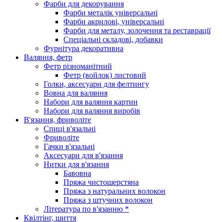
Фарби для декорування
Фарби металік універсальні
Фарби акрилові, універсальні
Фарби для металу, золочення та реставрації
Спеціальні складові, добавки
Фурнітура декоративна
Валяння, фетр
Фетр різноманітний
Фетр (войлок) листовий
Голки, аксесуари для фелтингу
Вовна для валяння
Набори для валяння картин
Набори для валяння виробів
В'язання, фриволіте
Спиці в'язальні
Фриволіте
Гачки в'язальні
Аксесуари для в'язання
Нитки для в'язання
Бавовна
Пряжа чистошерстяна
Пряжа з натуральних волокон
Пряжа з штучних волокон
Література по в'язанню *
Квілтінг, шиття