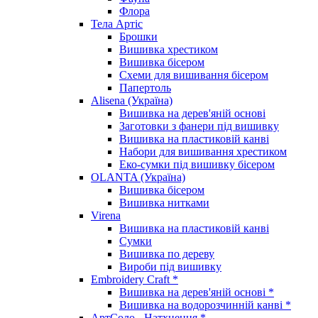
Флора
Тела Артіс
Брошки
Вишивка хрестиком
Вишивка бісером
Схеми для вишивання бісером
Папертоль
Alisena (Україна)
Вишивка на дерев'яній основі
Заготовки з фанери під вишивку
Вишивка на пластиковій канві
Набори для вишивання хрестиком
Еко-сумки під вишивку бісером
OLANTA (Україна)
Вишивка бісером
Вишивка нитками
Virena
Вишивка на пластиковій канві
Сумки
Вишивка по дереву
Вироби під вишивку
Embroidery Craft *
Вишивка на дерев'яній основі *
Вишивка на водорозчинній канві *
АртСоло - Натхнення *