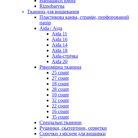
Наніашвілі Ірина
Riznobarvna
Тканина для вишивання
Пластикова канва, страмін, перфорований
папір
Aida / Аіда
Aida 11
Aida 16
Aida 14
Aida 18
Aida-стрічка
Aida 20
Рівномірна тканина
25 count
27 count
18 count
28 count
10 count
32 count
22 count
16 count
35 count
Спеціальні тканини
Рушники, скатертини, серветки
Сорочки з місцем для вишивки