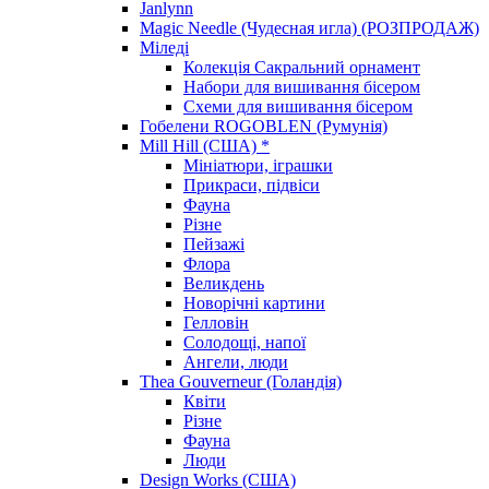
Janlynn
Magic Needle (Чудесная игла) (РОЗПРОДАЖ)
Міледі
Колекція Сакральний орнамент
Набори для вишивання бісером
Схеми для вишивання бісером
Гобелени ROGOBLEN (Румунія)
Mill Hill (США) *
Мініатюри, іграшки
Прикраси, підвіси
Фауна
Різне
Пейзажі
Флора
Великдень
Новорічні картини
Гелловін
Солодощі, напої
Ангели, люди
Thea Gouverneur (Голандія)
Квіти
Різне
Фауна
Люди
Design Works (США)