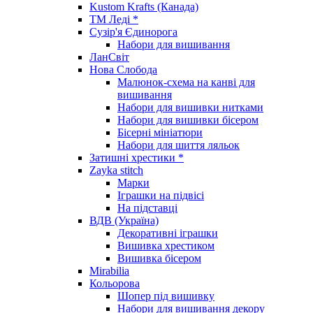
Kustom Krafts (Канада)
ТМ Леді *
Сузір'я Єдинорога
Набори для вишивання
ЛанСвіт
Нова Слобода
Малюнок-схема на канві для
вишивання
Набори для вишивки нитками
Набори для вишивки бісером
Бісерні мініатюри
Набори для шиття ляльок
Затишні хрестики *
Zayka stitch
Марки
Іграшки на підвісі
На підставці
ВДВ (Україна)
Декоративні іграшки
Вишивка хрестиком
Вишивка бісером
Mirabilia
Кольорова
Шопер під вишивку
Набори для вишивання декору