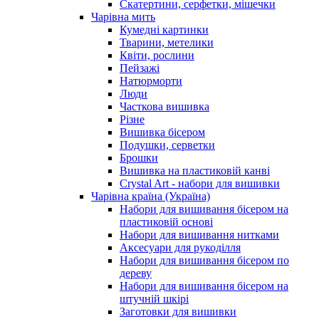
Скатертини, серфетки, мішечки
Чарiвна мить
Кумедні картинки
Тварини, метелики
Квіти, рослини
Пейзажі
Натюрморти
Люди
Часткова вишивка
Різне
Вишивка бісером
Подушки, серветки
Брошки
Вишивка на пластиковій канві
Crystal Art - набори для вишивки
Чарівна країна (Україна)
Набори для вишивання бісером на
пластиковій основі
Набори для вишивання нитками
Аксесуари для рукоділля
Набори для вишивання бісером по
дереву
Набори для вишивання бісером на
штучній шкірі
Заготовки для вишивки