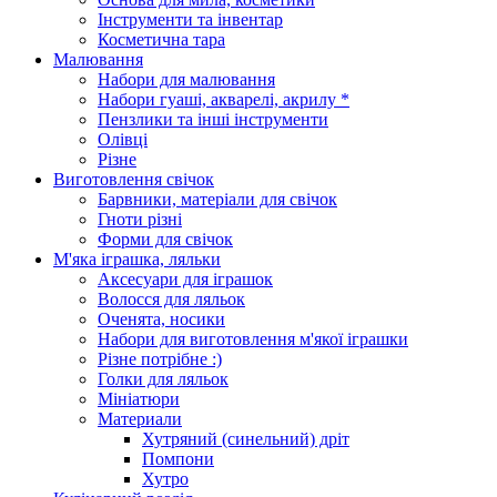
Інструменти та інвентар
Косметична тара
Малювання
Набори для малювання
Набори гуаші, акварелі, акрилу *
Пензлики та інші інструменти
Олівці
Різне
Виготовлення свічок
Барвники, матеріали для свічок
Гноти різні
Форми для свічок
М'яка іграшка, ляльки
Аксесуари для іграшок
Волосся для ляльок
Оченята, носики
Набори для виготовлення м'якої іграшки
Різне потрібне :)
Голки для ляльок
Мініатюри
Материали
Хутряний (синельний) дріт
Помпони
Хутро