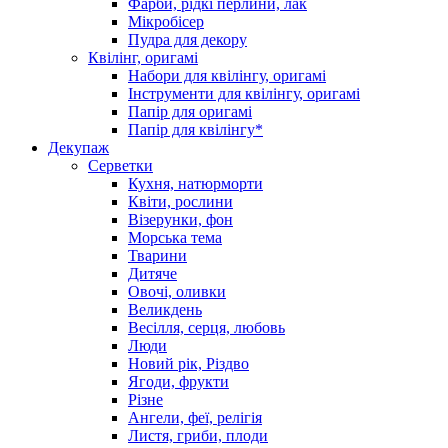
Фарби, рідкі перлини, лак
Мікробісер
Пудра для декору
Квілінг, оригамі
Набори для квілінгу, оригамі
Інструменти для квілінгу, оригамі
Папір для оригамі
Папір для квілінгу*
Декупаж
Серветки
Кухня, натюрморти
Квіти, рослини
Візерунки, фон
Морська тема
Тварини
Дитяче
Овочі, оливки
Великдень
Весілля, серця, любовь
Люди
Новий рік, Різдво
Ягоди, фрукти
Різне
Ангели, феї, релігія
Листя, гриби, плоди