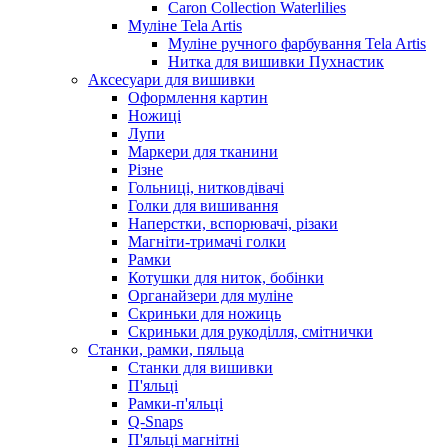
Caron Collection Waterlilies
Муліне Tela Artis
Муліне ручного фарбування Tela Artis
Нитка для вишивки Пухнастик
Аксесуари для вишивки
Оформлення картин
Ножиці
Лупи
Маркери для тканини
Різне
Гольниці, нитковдівачі
Голки для вишивання
Наперстки, вспорювачі, різаки
Магніти-тримачі голки
Рамки
Котушки для ниток, бобінки
Органайзери для муліне
Скриньки для ножиць
Скриньки для рукоділля, смітнички
Станки, рамки, пяльца
Станки для вишивки
П'яльці
Рамки-п'яльці
Q-Snaps
П'яльці магнітні