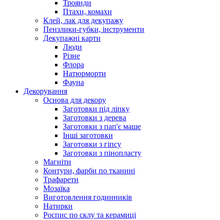
Троянди
Птахи, комахи
Клей, лак для декупажу
Пензлики-губки, інструменти
Декупажні карти
Люди
Різне
Флора
Натюрморти
Фауна
Декорування
Основа для декору
Заготовки під ліпку
Заготовки з дерева
Заготовки з пап'є маше
Інші заготовки
Заготовки з гіпсу
Заготовки з пінопласту
Магніти
Контури, фарби по тканині
Трафарети
Мозаїка
Виготовлення годинників
Натирки
Роспис по склу та керамиці