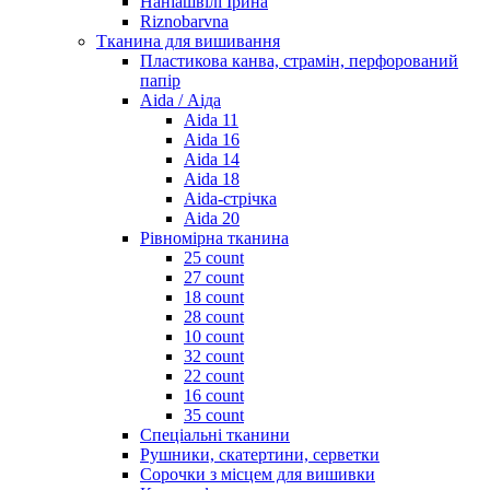
Наніашвілі Ірина
Riznobarvna
Тканина для вишивання
Пластикова канва, страмін, перфорований
папір
Aida / Аіда
Aida 11
Aida 16
Aida 14
Aida 18
Aida-стрічка
Aida 20
Рівномірна тканина
25 count
27 count
18 count
28 count
10 count
32 count
22 count
16 count
35 count
Спеціальні тканини
Рушники, скатертини, серветки
Сорочки з місцем для вишивки