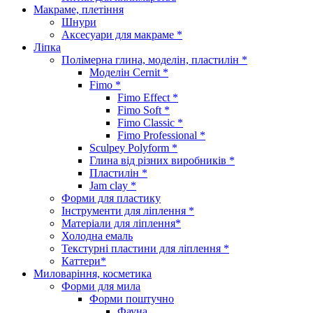
Макраме, плетіння
Шнури
Аксесуари для макраме *
Ліпка
Полімерна глина, моделін, пластилін *
Моделін Cernit *
Fimo *
Fimo Effect *
Fimo Soft *
Fimo Classic *
Fimo Professional *
Sculpey Polyform *
Глина від різних виробників *
Пластилін *
Jam clay *
Форми для пластику
Інструменти для ліплення *
Матеріали для ліплення*
Холодна емаль
Текстурні пластини для ліплення *
Каттери*
Миловаріння, косметика
Форми для мила
Форми поштучно
Фауна