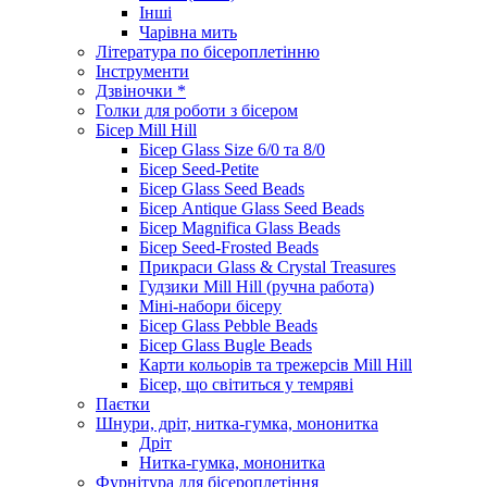
Інші
Чарівна мить
Література по бісероплетінню
Інструменти
Дзвіночки *
Голки для роботи з бісером
Бісер Mill Hill
Бісер Glass Size 6/0 та 8/0
Бісер Seed-Petite
Бісер Glass Seed Beads
Бісер Antique Glass Seed Beads
Бісер Magnifica Glass Beads
Бісер Seed-Frosted Beads
Прикраси Glass & Crystal Treasures
Гудзики Mill Hill (ручна работа)
Міні-набори бісеру
Бісер Glass Pebble Beads
Бісер Glass Bugle Beads
Карти кольорів та трежерсів Mill Hill
Бісер, що світиться у темряві
Паєтки
Шнури, дріт, нитка-гумка, мононитка
Дріт
Нитка-гумка, мононитка
Фурнітура для бісероплетіння