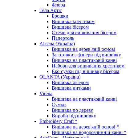
Флора
Тела Артіс
Брошки
Вишивка хрестиком
Вишивка бісером
Схеми для вишивання бісером
Папертоль
Alisena (Україна)
Вишивка на дерев'яній основі
Заготовки з фанери під вишивку
Вишивка на пластиковій канві
Набори для вишивання хрестиком
Еко-сумки під вишивку бісером
OLANTA (Україна)
Вишивка бісером
Вишивка нитками
Virena
Вишивка на пластиковій канві
Сумки
Вишивка по дереву
Вироби під вишивку
Embroidery Craft *
Вишивка на дерев'яній основі *
Вишивка на водорозчинній канві *
АртСоло - Натхнення *