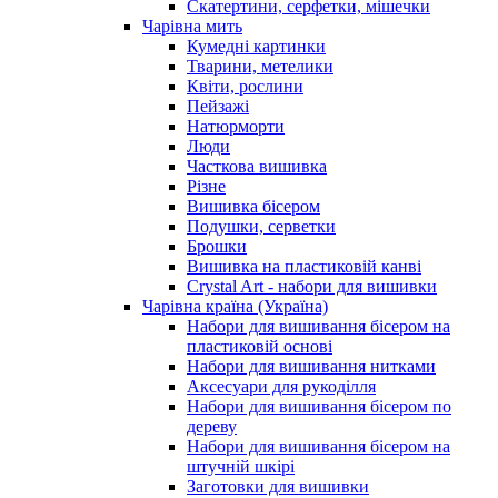
Скатертини, серфетки, мішечки
Чарiвна мить
Кумедні картинки
Тварини, метелики
Квіти, рослини
Пейзажі
Натюрморти
Люди
Часткова вишивка
Різне
Вишивка бісером
Подушки, серветки
Брошки
Вишивка на пластиковій канві
Crystal Art - набори для вишивки
Чарівна країна (Україна)
Набори для вишивання бісером на
пластиковій основі
Набори для вишивання нитками
Аксесуари для рукоділля
Набори для вишивання бісером по
дереву
Набори для вишивання бісером на
штучній шкірі
Заготовки для вишивки