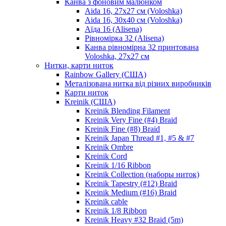
Канва з фоновим малюнком
Aida 16, 27х27 см (Voloshka)
Aida 16, 30х40 см (Voloshka)
Аїда 16 (Alisena)
Рівномірка 32 (Alisena)
Канва рівномірна 32 принтована
Voloshka, 27х27 см
Нитки, карти ниток
Rainbow Gallery (США)
Металізована нитка від різних виробників
Карти ниток
Kreinik (США)
Kreinik Blending Filament
Kreinik Very Fine (#4) Braid
Kreinik Fine (#8) Braid
Kreinik Japan Thread #1, #5 & #7
Kreinik Ombre
Kreinik Cord
Kreinik 1/16 Ribbon
Kreinik Collection (наборы ниток)
Kreinik Tapestry (#12) Braid
Kreinik Medium (#16) Braid
Kreinik cable
Kreinik 1/8 Ribbon
Kreinik Heavy #32 Braid (5m)