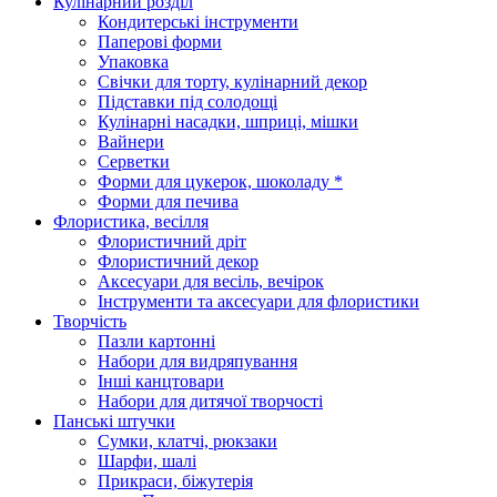
Кулінарний розділ
Кондитерські інструменти
Паперові форми
Упаковка
Свічки для торту, кулінарний декор
Підставки під солодощі
Кулінарні насадки, шприці, мішки
Вайнери
Серветки
Форми для цукерок, шоколаду *
Форми для печива
Флористика, весілля
Флористичний дріт
Флористичний декор
Аксесуари для весіль, вечірок
Інструменти та аксесуари для флористики
Творчість
Пазли картонні
Набори для видряпування
Інші канцтовари
Набори для дитячої творчості
Панські штучки
Сумки, клатчі, рюкзаки
Шарфи, шалі
Прикраси, біжутерія