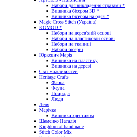
Набори для викладення стразами *
Вишивка бісером 3D *
Вишивка бісером на одязі *
Magic Cross Stitch (Україна)
KOMOD *
Набори на дерев'яній основі
Набори на пластиковій основі
Набори на тканині
Набори бісерні
Юркевич Марія
Вишивка на пластику
Вишивка на дереві
Світ можливостей
Heritage Crafts
Флора
Фауна
Природа
Люди
Леля
Марічка
Вишивка хрестиком
Шаменко Наталія
Kingdom of handmade
Stitch Color Mix