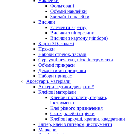
Наклейки
Фольговані
Об'ємні наклейки
Звичайні наклейки
Висічки
Елементи з фетру
Висічки з пінорезини
Висічки з картону (чіпборд)
Карти 3D, колажі
Пряжки
Набори стрічок, тасьми
Сургучні печатки, віск, інструменти
Об'ємні прикраси
Декоративні прищепки
Набори прикрас
Аксесуари, матеріали
Анкери, кутики для фото *
Клейові матеріали
Клейові пістолети, стержні,
інструменти
Клеї різного призначення
Скотч, клейкі стрічки
Клейові аркуші, крапки, квадратики
Глітер, клей з глітером, інструменти
Маркери