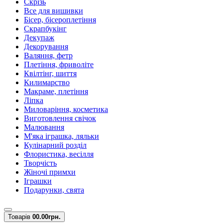
Скрізь
Все для вишивки
Бісер, бісероплетіння
Скрапбукінг
Декупаж
Декорування
Валяння, фетр
Плетіння, фриволіте
Квілтінг, шиття
Килимарство
Макраме, плетіння
Ліпка
Миловаріння, косметика
Виготовлення свічок
Малювання
М'яка іграшка, ляльки
Кулінарний розділ
Флористика, весілля
Творчість
Жіночі примхи
Іграшки
Подарунки, свята
Товарів
0
0.00грн.