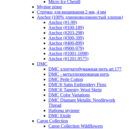
Micro Ice Chenill
Муліне різне
Стрічки для вишивання 2 мм, 4 мм
Anchor (100% длинноволокнистый хлопок)
Anchor (#1-99)
Anchor (#100-189)
Anchor (#203-298)
Anchor (#300-399)
Anchor (#400-899)
Anchor (#900-979)
Anchor (#1001-1098)
Anchor (#1201-9575)
DMC
DMC хлопчатобумажная нить art.177
DMC - металлизированая нить
DMC Perle Cotton
DMC® Satin Embroidery Floss
DMC® Tapestry Wool Skein
DMC Color Variations
DMC Diamant Metallic Needlework
Thread
Наборы мулине
DMC Etoile
Caron Collection
Caron Collection Wildflowers