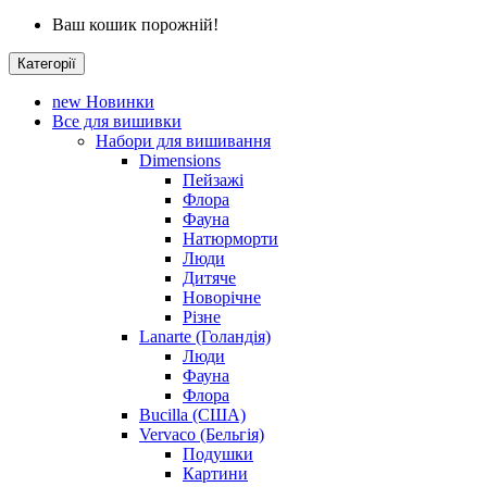
Ваш кошик порожній!
Категорії
new
Новинки
Все для вишивки
Набори для вишивання
Dimensions
Пейзажі
Флора
Фауна
Натюрморти
Люди
Дитяче
Новорічне
Різне
Lanarte (Голандія)
Люди
Фауна
Флора
Bucilla (США)
Vervaco (Бельгія)
Подушки
Картини