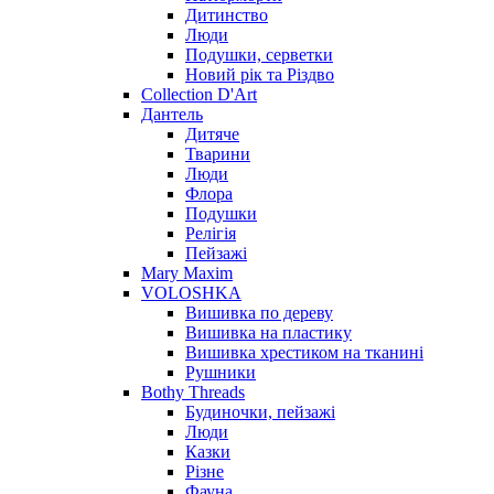
Дитинство
Люди
Подушки, серветки
Новий рік та Різдво
Collection D'Art
Дантель
Дитяче
Тварини
Люди
Флора
Подушки
Релігія
Пейзажі
Mary Maxim
VOLOSHKA
Вишивка по дереву
Вишивка на пластику
Вишивка хрестиком на тканині
Рушники
Bothy Threads
Будиночки, пейзажі
Люди
Казки
Різне
Фауна