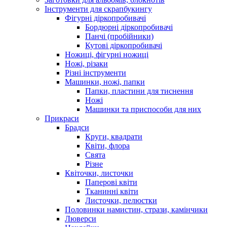
Інструменти для скрапбукингу
Фігурні діркопробивачі
Бордюрні діркопробивачі
Панчі (пробійники)
Кутові діркопробивачі
Ножиці, фігурні ножиці
Ножі, різаки
Різні інструменти
Машинки, ножі, папки
Папки, пластини для тиснення
Ножі
Машинки та приспособи для них
Прикраси
Брадси
Круги, квадрати
Квіти, флора
Свята
Різне
Квіточки, листочки
Паперові квіти
Тканинні квіти
Листочки, пелюстки
Половинки намистин, стрази, камінчики
Люверси