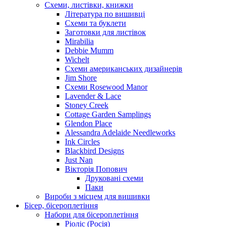
Схеми, листівки, книжки
Література по вишивці
Схеми та буклети
Заготовки для листівок
Mirabilia
Debbie Mumm
Wichelt
Схеми американських дизайнерів
Jim Shore
Cхеми Rosewood Manor
Lavender & Lace
Stoney Creek
Cottage Garden Samplings
Glendon Place
Alessandra Adelaide Needleworks
Ink Circles
Blackbird Designs
Just Nan
Вікторія Попович
Друковані схеми
Паки
Вироби з місцем для вишивки
Бісер, бісероплетіння
Набори для бісероплетіння
Ріоліс (Росія)