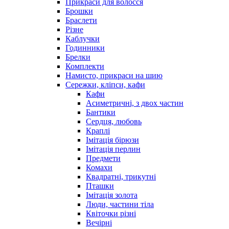
Прикраси для волосся
Брошки
Браслети
Різне
Каблучки
Годинники
Брелки
Комплекти
Намисто, прикраси на шию
Сережки, кліпси, кафи
Кафи
Асиметричні, з двох частин
Бантики
Сердця, любовь
Краплі
Імітація бірюзи
Імітація перлин
Предмети
Комахи
Квадратні, трикутні
Пташки
Імітація золота
Люди, частини тіла
Квіточки різні
Вечірні