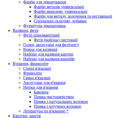
Фарби для декорування
Фарби металік універсальні
Фарби акрилові, універсальні
Фарби для металу, золочення та реставрації
Спеціальні складові, добавки
Фурнітура декоративна
Валяння, фетр
Фетр різноманітний
Фетр (войлок) листовий
Голки, аксесуари для фелтингу
Вовна для валяння
Набори для валяння картин
Набори для валяння виробів
В'язання, фриволіте
Спиці в'язальні
Фриволіте
Гачки в'язальні
Аксесуари для в'язання
Нитки для в'язання
Бавовна
Пряжа чистошерстяна
Пряжа з натуральних волокон
Пряжа з штучних волокон
Література по в'язанню *
Квілтінг, шиття