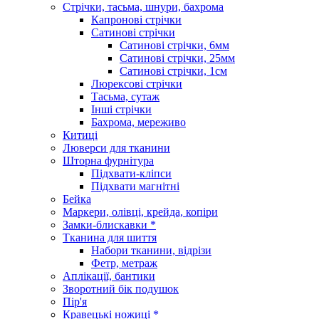
Стрічки, тасьма, шнури, бахрома
Капронові стрічки
Сатинові стрічки
Сатинові стрічки, 6мм
Сатинові стрічки, 25мм
Сатинові стрічки, 1см
Люрексові стрічки
Тасьма, сутаж
Інші стрічки
Бахрома, мереживо
Китиці
Люверси для тканини
Шторна фурнітура
Підхвати-кліпси
Підхвати магнітні
Бейка
Маркери, олівці, крейда, копіри
Замки-блискавки *
Тканина для шиття
Набори тканини, відрізи
Фетр, метраж
Аплікації, бантики
Зворотний бік подушок
Пір'я
Кравецькі ножиці *