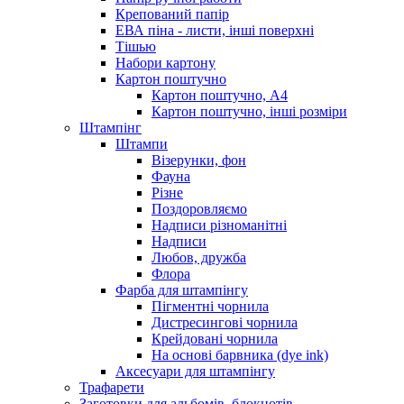
Крепований папір
ЕВА піна - листи, інші поверхні
Тішью
Набори картону
Картон поштучно
Картон поштучно, А4
Картон поштучно, інші розміри
Штампінг
Штампи
Візерунки, фон
Фауна
Різне
Поздоровляємо
Надписи різноманітні
Надписи
Любов, дружба
Флора
Фарба для штампінгу
Пігментні чорнила
Дистресингові чорнила
Крейдовані чорнила
На основі барвника (dye ink)
Аксесуари для штампінгу
Трафарети
Заготовки для альбомів, блокнотів