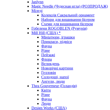
Janlynn
Magic Needle (Чудесная игла) (РОЗПРОДАЖ)
Міледі
Колекція Сакральний орнамент
Набори для вишивання бісером
Схеми для вишивання бісером
Гобелени ROGOBLEN (Румунія)
Mill Hill (США) *
Мініатюри, іграшки
Прикраси, підвіси
Фауна
Різне
Пейзажі
Флора
Великдень
Новорічні картини
Гелловін
Солодощі, напої
Ангели, люди
Thea Gouverneur (Голандія)
Квіти
Різне
Фауна
Люди
Design Works (США)