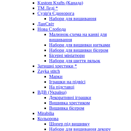
Kustom Krafts (Канада)
ТМ Леді *
Сузір'я Єдинорога
Набори для вишивання
ЛанСвіт
Нова Слобода
Малюнок-схема на канві для
вишивання
Набори для вишивки нитками
Набори для вишивки бісером
Бісерні мініатюри
Набори для шиття ляльок
Затишні хрестики *
Zayka stitch
Марки
Іграшки на підвісі
На підставці
ВДВ (Україна)
Декоративні іграшки
Вишивка хрестиком
Вишивка бісером
Mirabilia
Кольорова
Шопер під вишивку
Набори для вишивання декору