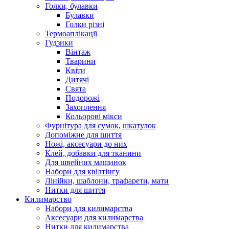
Голки, булавки
Булавки
Голки різні
Термоаплікації
Гудзики
Вінтаж
Тварини
Квіти
Дитячі
Свята
Подорожі
Захоплення
Кольорові мікси
Фурнітура для сумок, шкатулок
Допоміжне для шиття
Ножі, аксесуари до них
Клей, добавки для тканини
Для швейних машинок
Набори для квілтінгу
Лінійки, шаблони, трафарети, мати
Нитки для шиття
Килимарство
Набори для килимарства
Аксесуари для килимарства
Нитки для килимарства