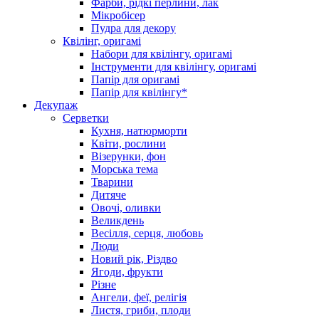
Фарби, рідкі перлини, лак
Мікробісер
Пудра для декору
Квілінг, оригамі
Набори для квілінгу, оригамі
Інструменти для квілінгу, оригамі
Папір для оригамі
Папір для квілінгу*
Декупаж
Серветки
Кухня, натюрморти
Квіти, рослини
Візерунки, фон
Морська тема
Тварини
Дитяче
Овочі, оливки
Великдень
Весілля, серця, любовь
Люди
Новий рік, Різдво
Ягоди, фрукти
Різне
Ангели, феї, релігія
Листя, гриби, плоди