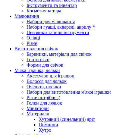
Інструменти та інвентар
Косметична тара
Малювання
Набори для малювання
Набори гуаші, акварелі, акрилу *
Пензлики та інші інструменти
Олівці
Різне
Виготовлення свічок
Барвники, матеріали для свічок
Гноти різні
Форми для свічок
М'яка іграшка, ляльки
Аксесуари для іграшок
Волосся для ляльок
Оченята, носики
Набори для виготовлення м'якої іграшки
Різне потрібне :)
Голки для ляльок
Мініатюри
Материали
Хутряний (синельний) дріт
Помпони
Хутро