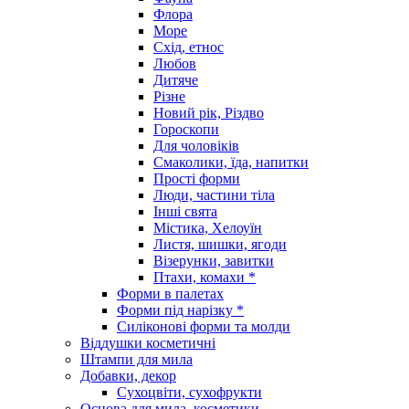
Флора
Море
Схід, етнос
Любов
Дитяче
Різне
Новий рік, Різдво
Гороскопи
Для чоловіків
Смаколики, їда, напитки
Прості форми
Люди, частини тіла
Інші свята
Містика, Хелоуїн
Листя, шишки, ягоди
Візерунки, завитки
Птахи, комахи *
Форми в палетах
Форми під нарізку *
Силіконові форми та молди
Віддушки косметичні
Штампи для мила
Добавки, декор
Сухоцвіти, сухофрукти
Основа для мила, косметики