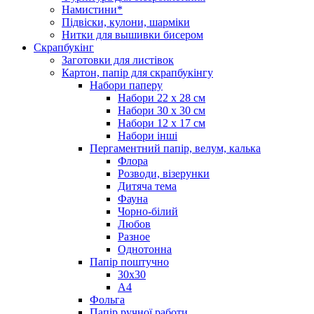
Намистини*
Підвіски, кулони, шарміки
Нитки для вышивки бисером
Скрапбукінг
Заготовки для листівок
Картон, папір для скрапбукінгу
Набори паперу
Набори 22 х 28 см
Набори 30 х 30 см
Набори 12 х 17 см
Набори інші
Пергаментний папір, велум, калька
Флора
Розводи, візерунки
Дитяча тема
Фауна
Чорно-білий
Любов
Разное
Однотонна
Папір поштучно
30х30
А4
Фольга
Папір ручної работи