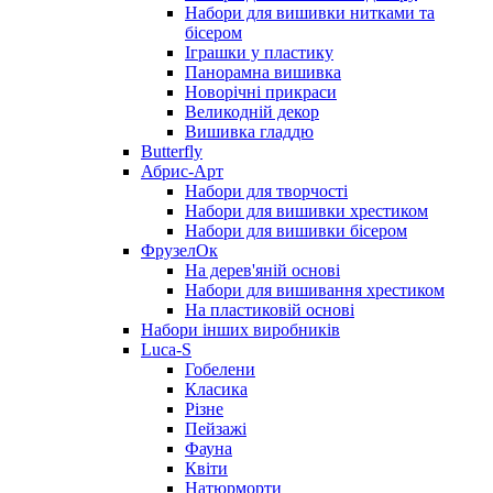
Набори для вишивки нитками та
бісером
Іграшки у пластику
Панорамна вишивка
Новорічні прикраси
Великодній декор
Вишивка гладдю
Butterfly
Абрис-Арт
Набори для творчості
Набори для вишивки хрестиком
Набори для вишивки бісером
ФрузелОк
На дерев'яній основі
Набори для вишивання хрестиком
На пластиковій основі
Набори інших виробників
Luca-S
Гобелени
Класика
Різне
Пейзажі
Фауна
Квіти
Натюрморти