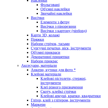
Наклейки
Фольговані
Об'ємні наклейки
Звичайні наклейки
Висічки
Елементи з фетру
Висічки з пінорезини
Висічки з картону (чіпборд)
Карти 3D, колажі
Пряжки
Набори стрічок, тасьми
Сургучні печатки, віск, інструменти
Об'ємні прикраси
Декоративні прищепки
Набори прикрас
Аксесуари, матеріали
Анкери, кутики для фото *
Клейові матеріали
Клейові пістолети, стержні,
інструменти
Клеї різного призначення
Скотч, клейкі стрічки
Клейові аркуші, крапки, квадратики
Глітер, клей з глітером, інструменти
Маркери