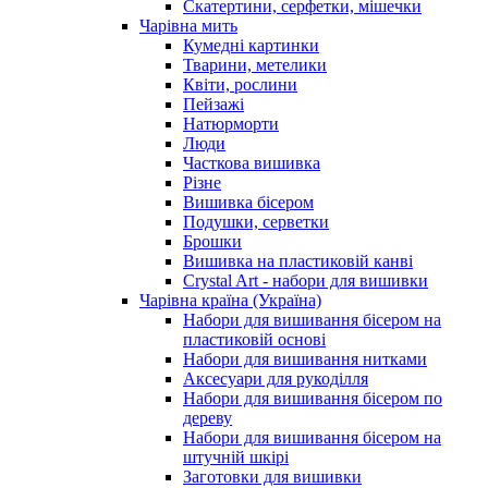
Скатертини, серфетки, мішечки
Чарiвна мить
Кумедні картинки
Тварини, метелики
Квіти, рослини
Пейзажі
Натюрморти
Люди
Часткова вишивка
Різне
Вишивка бісером
Подушки, серветки
Брошки
Вишивка на пластиковій канві
Crystal Art - набори для вишивки
Чарівна країна (Україна)
Набори для вишивання бісером на
пластиковій основі
Набори для вишивання нитками
Аксесуари для рукоділля
Набори для вишивання бісером по
дереву
Набори для вишивання бісером на
штучній шкірі
Заготовки для вишивки