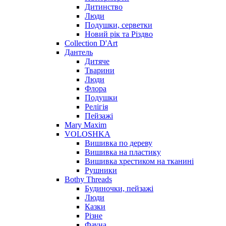
Дитинство
Люди
Подушки, серветки
Новий рік та Різдво
Collection D'Art
Дантель
Дитяче
Тварини
Люди
Флора
Подушки
Релігія
Пейзажі
Mary Maxim
VOLOSHKA
Вишивка по дереву
Вишивка на пластику
Вишивка хрестиком на тканині
Рушники
Bothy Threads
Будиночки, пейзажі
Люди
Казки
Різне
Фауна