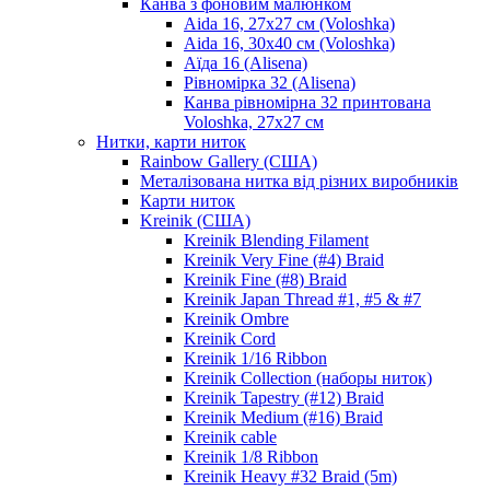
Канва з фоновим малюнком
Aida 16, 27х27 см (Voloshka)
Aida 16, 30х40 см (Voloshka)
Аїда 16 (Alisena)
Рівномірка 32 (Alisena)
Канва рівномірна 32 принтована
Voloshka, 27х27 см
Нитки, карти ниток
Rainbow Gallery (США)
Металізована нитка від різних виробників
Карти ниток
Kreinik (США)
Kreinik Blending Filament
Kreinik Very Fine (#4) Braid
Kreinik Fine (#8) Braid
Kreinik Japan Thread #1, #5 & #7
Kreinik Ombre
Kreinik Cord
Kreinik 1/16 Ribbon
Kreinik Collection (наборы ниток)
Kreinik Tapestry (#12) Braid
Kreinik Medium (#16) Braid
Kreinik cable
Kreinik 1/8 Ribbon
Kreinik Heavy #32 Braid (5m)