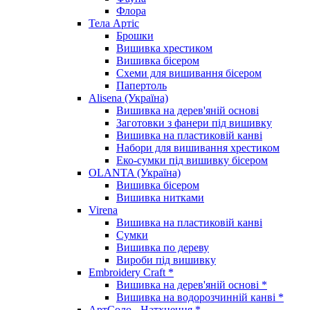
Флора
Тела Артіс
Брошки
Вишивка хрестиком
Вишивка бісером
Схеми для вишивання бісером
Папертоль
Alisena (Україна)
Вишивка на дерев'яній основі
Заготовки з фанери під вишивку
Вишивка на пластиковій канві
Набори для вишивання хрестиком
Еко-сумки під вишивку бісером
OLANTA (Україна)
Вишивка бісером
Вишивка нитками
Virena
Вишивка на пластиковій канві
Сумки
Вишивка по дереву
Вироби під вишивку
Embroidery Craft *
Вишивка на дерев'яній основі *
Вишивка на водорозчинній канві *
АртСоло - Натхнення *