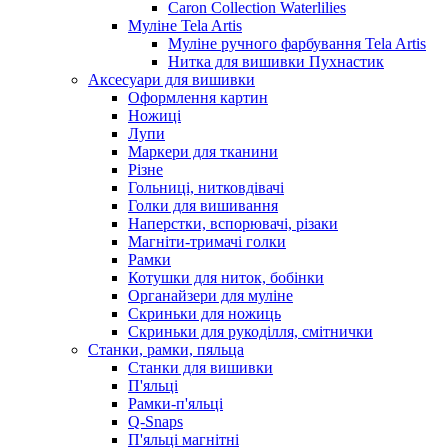
Caron Collection Waterlilies
Муліне Tela Artis
Муліне ручного фарбування Tela Artis
Нитка для вишивки Пухнастик
Аксесуари для вишивки
Оформлення картин
Ножиці
Лупи
Маркери для тканини
Різне
Гольниці, нитковдівачі
Голки для вишивання
Наперстки, вспорювачі, різаки
Магніти-тримачі голки
Рамки
Котушки для ниток, бобінки
Органайзери для муліне
Скриньки для ножиць
Скриньки для рукоділля, смітнички
Станки, рамки, пяльца
Станки для вишивки
П'яльці
Рамки-п'яльці
Q-Snaps
П'яльці магнітні