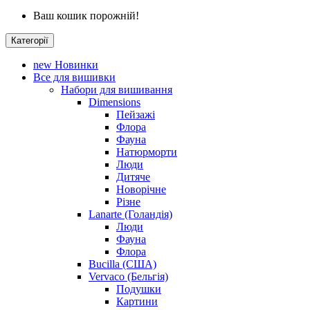
Ваш кошик порожній!
Категорії
new
Новинки
Все для вишивки
Набори для вишивання
Dimensions
Пейзажі
Флора
Фауна
Натюрморти
Люди
Дитяче
Новорічне
Різне
Lanarte (Голандія)
Люди
Фауна
Флора
Bucilla (США)
Vervaco (Бельгія)
Подушки
Картини