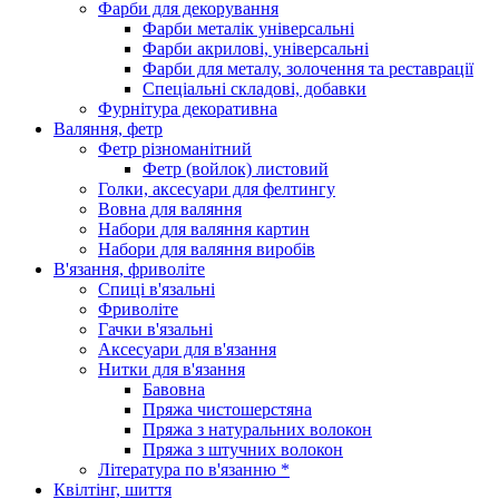
Фарби для декорування
Фарби металік універсальні
Фарби акрилові, універсальні
Фарби для металу, золочення та реставрації
Спеціальні складові, добавки
Фурнітура декоративна
Валяння, фетр
Фетр різноманітний
Фетр (войлок) листовий
Голки, аксесуари для фелтингу
Вовна для валяння
Набори для валяння картин
Набори для валяння виробів
В'язання, фриволіте
Спиці в'язальні
Фриволіте
Гачки в'язальні
Аксесуари для в'язання
Нитки для в'язання
Бавовна
Пряжа чистошерстяна
Пряжа з натуральних волокон
Пряжа з штучних волокон
Література по в'язанню *
Квілтінг, шиття