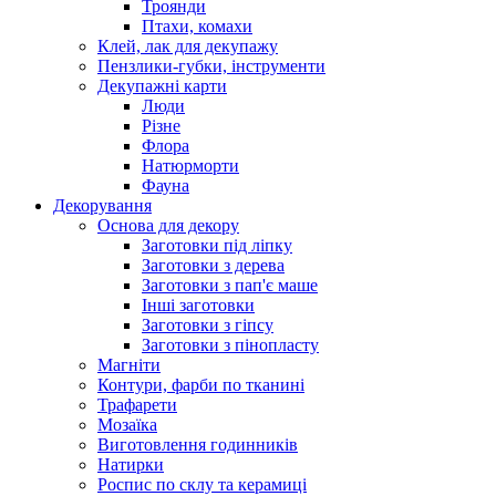
Троянди
Птахи, комахи
Клей, лак для декупажу
Пензлики-губки, інструменти
Декупажні карти
Люди
Різне
Флора
Натюрморти
Фауна
Декорування
Основа для декору
Заготовки під ліпку
Заготовки з дерева
Заготовки з пап'є маше
Інші заготовки
Заготовки з гіпсу
Заготовки з пінопласту
Магніти
Контури, фарби по тканині
Трафарети
Мозаїка
Виготовлення годинників
Натирки
Роспис по склу та керамиці