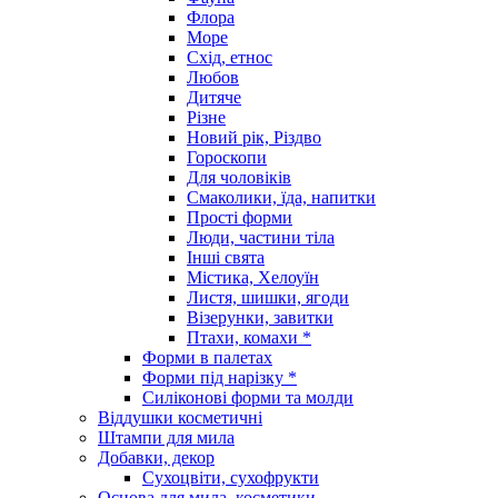
Флора
Море
Схід, етнос
Любов
Дитяче
Різне
Новий рік, Різдво
Гороскопи
Для чоловіків
Смаколики, їда, напитки
Прості форми
Люди, частини тіла
Інші свята
Містика, Хелоуїн
Листя, шишки, ягоди
Візерунки, завитки
Птахи, комахи *
Форми в палетах
Форми під нарізку *
Силіконові форми та молди
Віддушки косметичні
Штампи для мила
Добавки, декор
Сухоцвіти, сухофрукти
Основа для мила, косметики