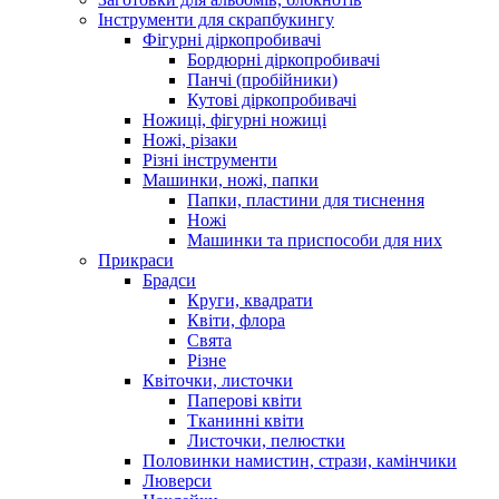
Інструменти для скрапбукингу
Фігурні діркопробивачі
Бордюрні діркопробивачі
Панчі (пробійники)
Кутові діркопробивачі
Ножиці, фігурні ножиці
Ножі, різаки
Різні інструменти
Машинки, ножі, папки
Папки, пластини для тиснення
Ножі
Машинки та приспособи для них
Прикраси
Брадси
Круги, квадрати
Квіти, флора
Свята
Різне
Квіточки, листочки
Паперові квіти
Тканинні квіти
Листочки, пелюстки
Половинки намистин, стрази, камінчики
Люверси