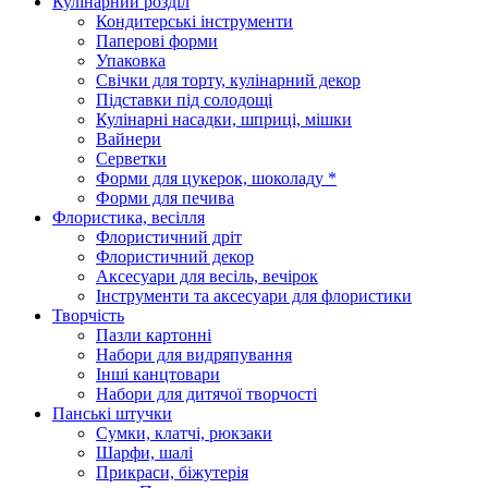
Кулінарний розділ
Кондитерські інструменти
Паперові форми
Упаковка
Свічки для торту, кулінарний декор
Підставки під солодощі
Кулінарні насадки, шприці, мішки
Вайнери
Серветки
Форми для цукерок, шоколаду *
Форми для печива
Флористика, весілля
Флористичний дріт
Флористичний декор
Аксесуари для весіль, вечірок
Інструменти та аксесуари для флористики
Творчість
Пазли картонні
Набори для видряпування
Інші канцтовари
Набори для дитячої творчості
Панські штучки
Сумки, клатчі, рюкзаки
Шарфи, шалі
Прикраси, біжутерія