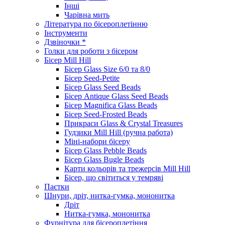
Інші
Чарівна мить
Література по бісероплетінню
Інструменти
Дзвіночки *
Голки для роботи з бісером
Бісер Mill Hill
Бісер Glass Size 6/0 та 8/0
Бісер Seed-Petite
Бісер Glass Seed Beads
Бісер Antique Glass Seed Beads
Бісер Magnifica Glass Beads
Бісер Seed-Frosted Beads
Прикраси Glass & Crystal Treasures
Гудзики Mill Hill (ручна работа)
Міні-набори бісеру
Бісер Glass Pebble Beads
Бісер Glass Bugle Beads
Карти кольорів та трежерсів Mill Hill
Бісер, що світиться у темряві
Паєтки
Шнури, дріт, нитка-гумка, мононитка
Дріт
Нитка-гумка, мононитка
Фурнітура для бісероплетіння