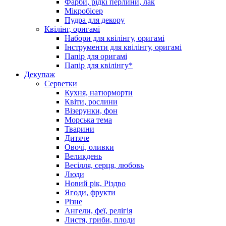
Фарби, рідкі перлини, лак
Мікробісер
Пудра для декору
Квілінг, оригамі
Набори для квілінгу, оригамі
Інструменти для квілінгу, оригамі
Папір для оригамі
Папір для квілінгу*
Декупаж
Серветки
Кухня, натюрморти
Квіти, рослини
Візерунки, фон
Морська тема
Тварини
Дитяче
Овочі, оливки
Великдень
Весілля, серця, любовь
Люди
Новий рік, Різдво
Ягоди, фрукти
Різне
Ангели, феї, релігія
Листя, гриби, плоди