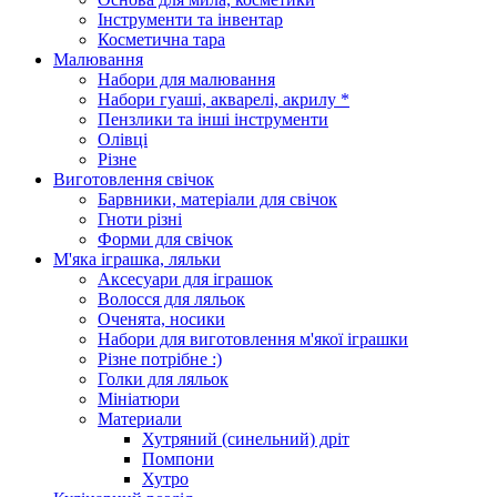
Інструменти та інвентар
Косметична тара
Малювання
Набори для малювання
Набори гуаші, акварелі, акрилу *
Пензлики та інші інструменти
Олівці
Різне
Виготовлення свічок
Барвники, матеріали для свічок
Гноти різні
Форми для свічок
М'яка іграшка, ляльки
Аксесуари для іграшок
Волосся для ляльок
Оченята, носики
Набори для виготовлення м'якої іграшки
Різне потрібне :)
Голки для ляльок
Мініатюри
Материали
Хутряний (синельний) дріт
Помпони
Хутро