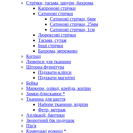
Стрічки, тасьма, шнури, бахрома
Капронові стрічки
Сатинові стрічки
Сатинові стрічки, 6мм
Сатинові стрічки, 25мм
Сатинові стрічки, 1см
Люрексові стрічки
Тасьма, сутаж
Інші стрічки
Бахрома, мереживо
Китиці
Люверси для тканини
Шторна фурнітура
Підхвати-кліпси
Підхвати магнітні
Бейка
Маркери, олівці, крейда, копіри
Замки-блискавки *
Тканина для шиття
Набори тканини, відрізи
Фетр, метраж
Аплікації, бантики
Зворотний бік подушок
Пір'я
Кравецькі ножиці *