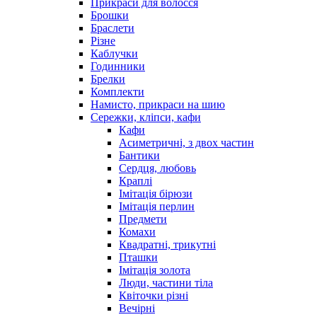
Прикраси для волосся
Брошки
Браслети
Різне
Каблучки
Годинники
Брелки
Комплекти
Намисто, прикраси на шию
Сережки, кліпси, кафи
Кафи
Асиметричні, з двох частин
Бантики
Сердця, любовь
Краплі
Імітація бірюзи
Імітація перлин
Предмети
Комахи
Квадратні, трикутні
Пташки
Імітація золота
Люди, частини тіла
Квіточки різні
Вечірні