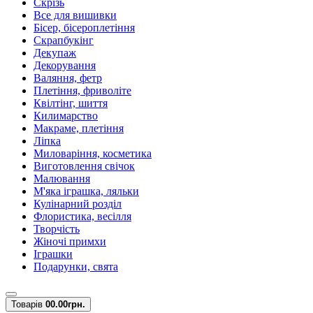
Скрізь
Все для вишивки
Бісер, бісероплетіння
Скрапбукінг
Декупаж
Декорування
Валяння, фетр
Плетіння, фриволіте
Квілтінг, шиття
Килимарство
Макраме, плетіння
Ліпка
Миловаріння, косметика
Виготовлення свічок
Малювання
М'яка іграшка, ляльки
Кулінарний розділ
Флористика, весілля
Творчість
Жіночі примхи
Іграшки
Подарунки, свята
Товарів
0
0.00грн.