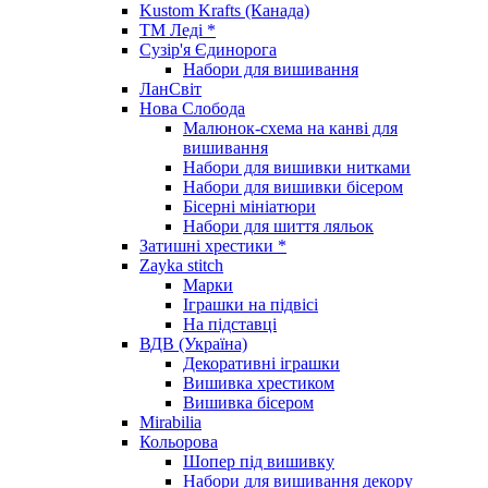
Kustom Krafts (Канада)
ТМ Леді *
Сузір'я Єдинорога
Набори для вишивання
ЛанСвіт
Нова Слобода
Малюнок-схема на канві для
вишивання
Набори для вишивки нитками
Набори для вишивки бісером
Бісерні мініатюри
Набори для шиття ляльок
Затишні хрестики *
Zayka stitch
Марки
Іграшки на підвісі
На підставці
ВДВ (Україна)
Декоративні іграшки
Вишивка хрестиком
Вишивка бісером
Mirabilia
Кольорова
Шопер під вишивку
Набори для вишивання декору