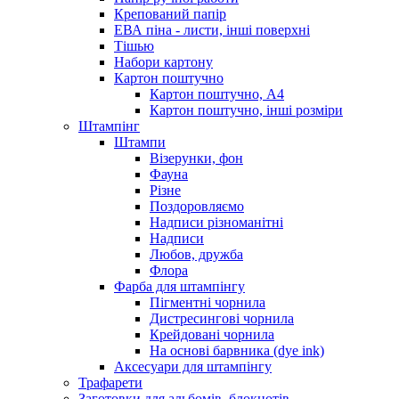
Крепований папір
ЕВА піна - листи, інші поверхні
Тішью
Набори картону
Картон поштучно
Картон поштучно, А4
Картон поштучно, інші розміри
Штампінг
Штампи
Візерунки, фон
Фауна
Різне
Поздоровляємо
Надписи різноманітні
Надписи
Любов, дружба
Флора
Фарба для штампінгу
Пігментні чорнила
Дистресингові чорнила
Крейдовані чорнила
На основі барвника (dye ink)
Аксесуари для штампінгу
Трафарети
Заготовки для альбомів, блокнотів