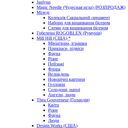
Janlynn
Magic Needle (Чудесная игла) (РОЗПРОДАЖ)
Міледі
Колекція Сакральний орнамент
Набори для вишивання бісером
Схеми для вишивання бісером
Гобелени ROGOBLEN (Румунія)
Mill Hill (США) *
Мініатюри, іграшки
Прикраси, підвіси
Фауна
Різне
Пейзажі
Флора
Великдень
Новорічні картини
Гелловін
Солодощі, напої
Ангели, люди
Thea Gouverneur (Голандія)
Квіти
Різне
Фауна
Люди
Design Works (США)