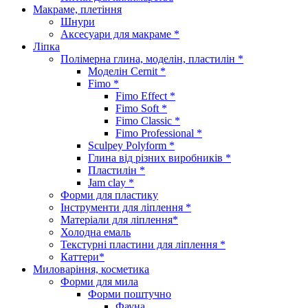
Макраме, плетіння
Шнури
Аксесуари для макраме *
Ліпка
Полімерна глина, моделін, пластилін *
Моделін Cernit *
Fimo *
Fimo Effect *
Fimo Soft *
Fimo Classic *
Fimo Professional *
Sculpey Polyform *
Глина від різних виробників *
Пластилін *
Jam clay *
Форми для пластику
Інструменти для ліплення *
Матеріали для ліплення*
Холодна емаль
Текстурні пластини для ліплення *
Каттери*
Миловаріння, косметика
Форми для мила
Форми поштучно
Фауна