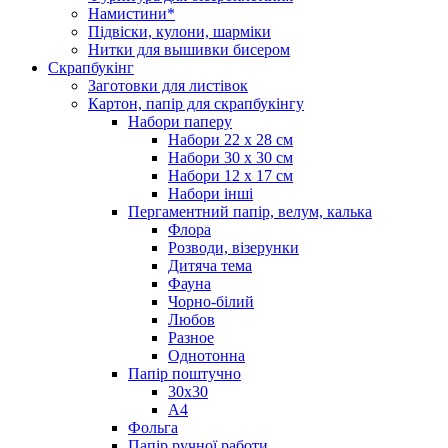
Намистини*
Підвіски, кулони, шарміки
Нитки для вышивки бисером
Скрапбукінг
Заготовки для листівок
Картон, папір для скрапбукінгу
Набори паперу
Набори 22 х 28 см
Набори 30 х 30 см
Набори 12 х 17 см
Набори інші
Пергаментний папір, велум, калька
Флора
Розводи, візерунки
Дитяча тема
Фауна
Чорно-білий
Любов
Разное
Однотонна
Папір поштучно
30х30
А4
Фольга
Папір ручної работи