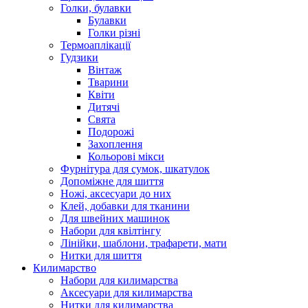
Голки, булавки
Булавки
Голки різні
Термоаплікації
Гудзики
Вінтаж
Тварини
Квіти
Дитячі
Свята
Подорожі
Захоплення
Кольорові мікси
Фурнітура для сумок, шкатулок
Допоміжне для шиття
Ножі, аксесуари до них
Клей, добавки для тканини
Для швейних машинок
Набори для квілтінгу
Лінійки, шаблони, трафарети, мати
Нитки для шиття
Килимарство
Набори для килимарства
Аксесуари для килимарства
Нитки для килимарства