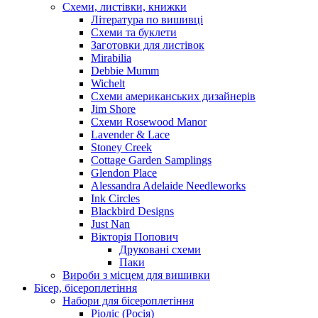
Схеми, листівки, книжки
Література по вишивці
Схеми та буклети
Заготовки для листівок
Mirabilia
Debbie Mumm
Wichelt
Схеми американських дизайнерів
Jim Shore
Cхеми Rosewood Manor
Lavender & Lace
Stoney Creek
Cottage Garden Samplings
Glendon Place
Alessandra Adelaide Needleworks
Ink Circles
Blackbird Designs
Just Nan
Вікторія Попович
Друковані схеми
Паки
Вироби з місцем для вишивки
Бісер, бісероплетіння
Набори для бісероплетіння
Ріоліс (Росія)