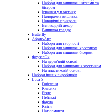
Набори для вишивки нитками та
бісером
Іграшки у пластику
Панорамна вишивка
Новорічні прикраси
Великодній декор
Вишивка гладдю
Butterfly
Абрис-Арт
Набори для творчості
Набори для вишивки хрестиком
Набори для вишивки бісером
ФрузелОк
На дерев'яній основі
Набори для вишивання хрестиком
На пластиковій основі
Набори інших виробників
Luca-S
Гобелени
Класика
Різне
Пейзажі
Фауна
Квіти
Натюрморти