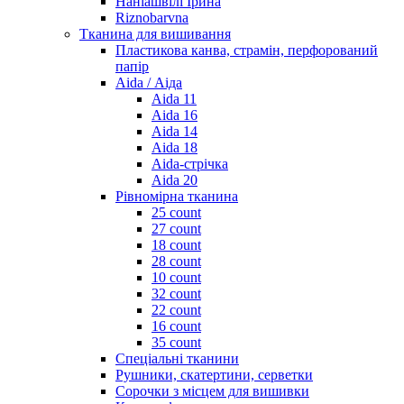
Наніашвілі Ірина
Riznobarvna
Тканина для вишивання
Пластикова канва, страмін, перфорований
папір
Aida / Аіда
Aida 11
Aida 16
Aida 14
Aida 18
Aida-стрічка
Aida 20
Рівномірна тканина
25 count
27 count
18 count
28 count
10 count
32 count
22 count
16 count
35 count
Спеціальні тканини
Рушники, скатертини, серветки
Сорочки з місцем для вишивки