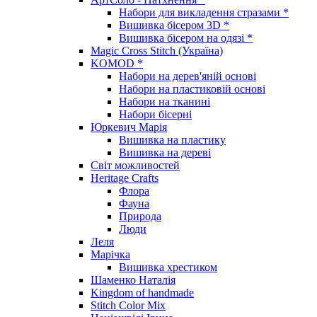
Набори для викладення стразами *
Вишивка бісером 3D *
Вишивка бісером на одязі *
Magic Cross Stitch (Україна)
KOMOD *
Набори на дерев'яній основі
Набори на пластиковій основі
Набори на тканині
Набори бісерні
Юркевич Марія
Вишивка на пластику
Вишивка на дереві
Світ можливостей
Heritage Crafts
Флора
Фауна
Природа
Люди
Леля
Марічка
Вишивка хрестиком
Шаменко Наталія
Kingdom of handmade
Stitch Color Mix