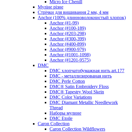
Micro Ice Chenill
Муліне різне
Стрічки для вишивання 2 мм, 4 мм
Anchor (100% длинноволокнистый хлопок)
Anchor (#1-99)
Anchor (#100-189)
Anchor (#203-298)
Anchor (#300-399)
Anchor (#400-899)
Anchor (#900-979)
Anchor (#1001-1098)
Anchor (#1201-9575)
DMC
DMC хлопчатобумажная нить art.177
DMC - металлизированая нить
DMC Perle Cotton
DMC® Satin Embroidery Floss
DMC® Tapestry Wool Skein
DMC Color Variations
DMC Diamant Metallic Needlework
Thread
Наборы мулине
DMC Etoile
Caron Collection
Caron Collection Wildflowers