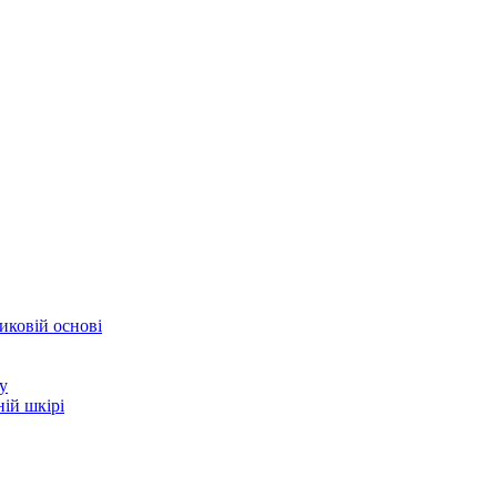
иковій основі
у
ій шкірі