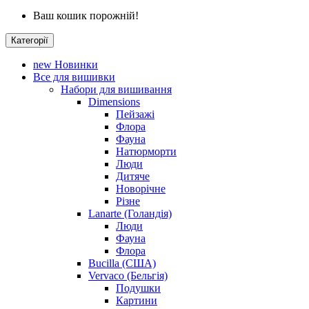
Ваш кошик порожній!
Категорії
new
Новинки
Все для вишивки
Набори для вишивання
Dimensions
Пейзажі
Флора
Фауна
Натюрморти
Люди
Дитяче
Новорічне
Різне
Lanarte (Голандія)
Люди
Фауна
Флора
Bucilla (США)
Vervaco (Бельгія)
Подушки
Картини