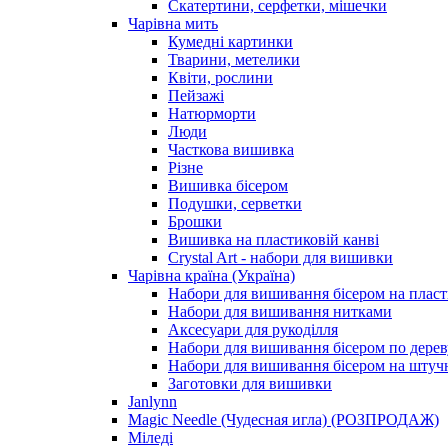
Скатертини, серфетки, мішечки
Чарiвна мить
Кумедні картинки
Тварини, метелики
Квіти, рослини
Пейзажі
Натюрморти
Люди
Часткова вишивка
Різне
Вишивка бісером
Подушки, серветки
Брошки
Вишивка на пластиковій канві
Crystal Art - набори для вишивки
Чарівна країна (Україна)
Набори для вишивання бісером на пласт
Набори для вишивання нитками
Аксесуари для рукоділля
Набори для вишивання бісером по дерев
Набори для вишивання бісером на штучн
Заготовки для вишивки
Janlynn
Magic Needle (Чудесная игла) (РОЗПРОДАЖ)
Міледі