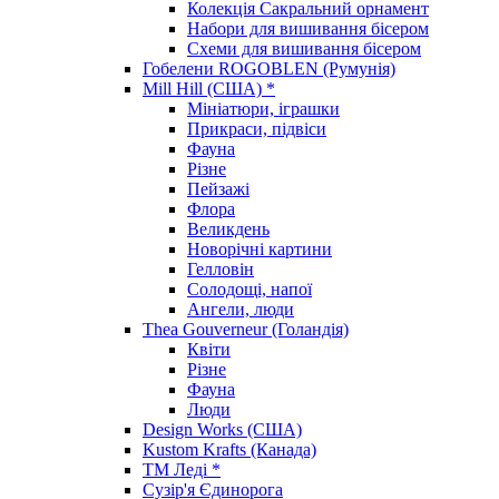
Колекція Сакральний орнамент
Набори для вишивання бісером
Схеми для вишивання бісером
Гобелени ROGOBLEN (Румунія)
Mill Hill (США) *
Мініатюри, іграшки
Прикраси, підвіси
Фауна
Різне
Пейзажі
Флора
Великдень
Новорічні картини
Гелловін
Солодощі, напої
Ангели, люди
Thea Gouverneur (Голандія)
Квіти
Різне
Фауна
Люди
Design Works (США)
Kustom Krafts (Канада)
ТМ Леді *
Сузір'я Єдинорога