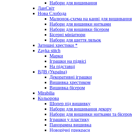
Набори для вишивання
ЛанСвіт
Нова Слобода
Малюнок-схема на канві для вишивання
Набори для вишивки нитками
Набори для вишивки бісером
Бісерні мініатюри
Набори для шиття ляльок
Затишні хрестики *
Zayka stitch
Марки
Іграшки на підвісі
На підставці
ВДВ (Україна)
Декоративні іграшки
Вишивка хрестиком
Вишивка бісером
Mirabilia
Кольорова
Шопер під вишивку
Набори для вишивання декору
Набори для вишивки нитками та бісеро
Іграшки у пластику
Панорамна вишивка
Новорічні прикраси