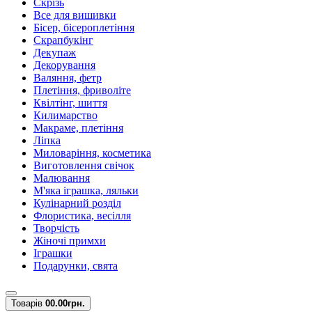
Скрізь
Все для вишивки
Бісер, бісероплетіння
Скрапбукінг
Декупаж
Декорування
Валяння, фетр
Плетіння, фриволіте
Квілтінг, шиття
Килимарство
Макраме, плетіння
Ліпка
Миловаріння, косметика
Виготовлення свічок
Малювання
М'яка іграшка, ляльки
Кулінарний розділ
Флористика, весілля
Творчість
Жіночі примхи
Іграшки
Подарунки, свята
Товарів
0
0.00грн.