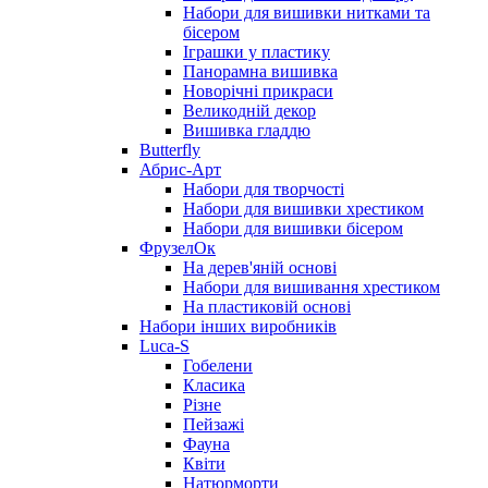
Набори для вишивки нитками та
бісером
Іграшки у пластику
Панорамна вишивка
Новорічні прикраси
Великодній декор
Вишивка гладдю
Butterfly
Абрис-Арт
Набори для творчості
Набори для вишивки хрестиком
Набори для вишивки бісером
ФрузелОк
На дерев'яній основі
Набори для вишивання хрестиком
На пластиковій основі
Набори інших виробників
Luca-S
Гобелени
Класика
Різне
Пейзажі
Фауна
Квіти
Натюрморти