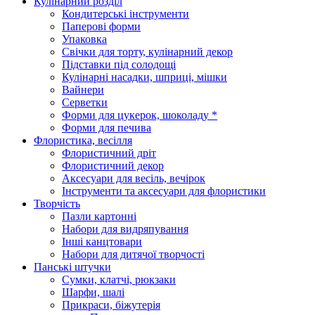
Кулінарний розділ
Кондитерські інструменти
Паперові форми
Упаковка
Свічки для торту, кулінарний декор
Підставки під солодощі
Кулінарні насадки, шприці, мішки
Вайнери
Серветки
Форми для цукерок, шоколаду *
Форми для печива
Флористика, весілля
Флористичний дріт
Флористичний декор
Аксесуари для весіль, вечірок
Інструменти та аксесуари для флористики
Творчість
Пазли картонні
Набори для видряпування
Інші канцтовари
Набори для дитячої творчості
Панські штучки
Сумки, клатчі, рюкзаки
Шарфи, шалі
Прикраси, біжутерія