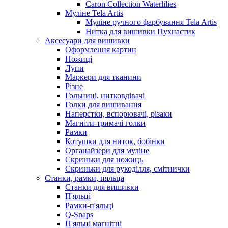
Caron Collection Waterlilies
Муліне Tela Artis
Муліне ручного фарбування Tela Artis
Нитка для вишивки Пухнастик
Аксесуари для вишивки
Оформлення картин
Ножиці
Лупи
Маркери для тканини
Різне
Гольниці, нитковдівачі
Голки для вишивання
Наперстки, вспорювачі, різаки
Магніти-тримачі голки
Рамки
Котушки для ниток, бобінки
Органайзери для муліне
Скриньки для ножиць
Скриньки для рукоділля, смітнички
Станки, рамки, пяльца
Станки для вишивки
П'яльці
Рамки-п'яльці
Q-Snaps
П'яльці магнітні