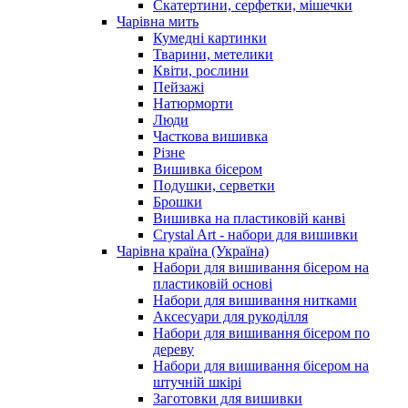
Скатертини, серфетки, мішечки
Чарiвна мить
Кумедні картинки
Тварини, метелики
Квіти, рослини
Пейзажі
Натюрморти
Люди
Часткова вишивка
Різне
Вишивка бісером
Подушки, серветки
Брошки
Вишивка на пластиковій канві
Crystal Art - набори для вишивки
Чарівна країна (Україна)
Набори для вишивання бісером на
пластиковій основі
Набори для вишивання нитками
Аксесуари для рукоділля
Набори для вишивання бісером по
дереву
Набори для вишивання бісером на
штучній шкірі
Заготовки для вишивки