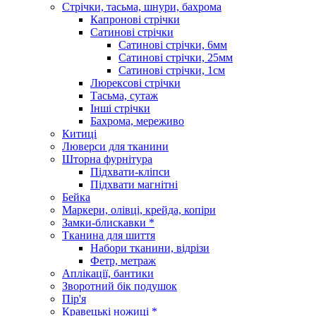
Стрічки, тасьма, шнури, бахрома
Капронові стрічки
Сатинові стрічки
Сатинові стрічки, 6мм
Сатинові стрічки, 25мм
Сатинові стрічки, 1см
Люрексові стрічки
Тасьма, сутаж
Інші стрічки
Бахрома, мереживо
Китиці
Люверси для тканини
Шторна фурнітура
Підхвати-кліпси
Підхвати магнітні
Бейка
Маркери, олівці, крейда, копіри
Замки-блискавки *
Тканина для шиття
Набори тканини, відрізи
Фетр, метраж
Аплікації, бантики
Зворотний бік подушок
Пір'я
Кравецькі ножиці *