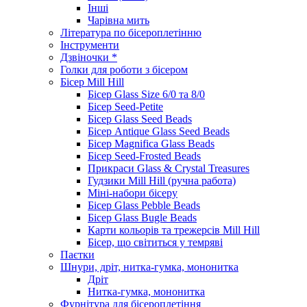
Інші
Чарівна мить
Література по бісероплетінню
Інструменти
Дзвіночки *
Голки для роботи з бісером
Бісер Mill Hill
Бісер Glass Size 6/0 та 8/0
Бісер Seed-Petite
Бісер Glass Seed Beads
Бісер Antique Glass Seed Beads
Бісер Magnifica Glass Beads
Бісер Seed-Frosted Beads
Прикраси Glass & Crystal Treasures
Гудзики Mill Hill (ручна работа)
Міні-набори бісеру
Бісер Glass Pebble Beads
Бісер Glass Bugle Beads
Карти кольорів та трежерсів Mill Hill
Бісер, що світиться у темряві
Паєтки
Шнури, дріт, нитка-гумка, мононитка
Дріт
Нитка-гумка, мононитка
Фурнітура для бісероплетіння