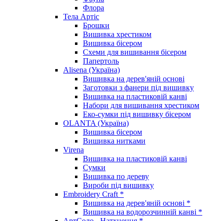
Флора
Тела Артіс
Брошки
Вишивка хрестиком
Вишивка бісером
Схеми для вишивання бісером
Папертоль
Alisena (Україна)
Вишивка на дерев'яній основі
Заготовки з фанери під вишивку
Вишивка на пластиковій канві
Набори для вишивання хрестиком
Еко-сумки під вишивку бісером
OLANTA (Україна)
Вишивка бісером
Вишивка нитками
Virena
Вишивка на пластиковій канві
Сумки
Вишивка по дереву
Вироби під вишивку
Embroidery Craft *
Вишивка на дерев'яній основі *
Вишивка на водорозчинній канві *
АртСоло - Натхнення *