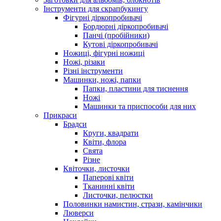
Інструменти для скрапбукингу
Фігурні діркопробивачі
Бордюрні діркопробивачі
Панчі (пробійники)
Кутові діркопробивачі
Ножиці, фігурні ножиці
Ножі, різаки
Різні інструменти
Машинки, ножі, папки
Папки, пластини для тиснення
Ножі
Машинки та приспособи для них
Прикраси
Брадси
Круги, квадрати
Квіти, флора
Свята
Різне
Квіточки, листочки
Паперові квіти
Тканинні квіти
Листочки, пелюстки
Половинки намистин, стрази, камінчики
Люверси