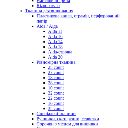
Наніашвілі Ірина
Riznobarvna
Тканина для вишивання
Пластикова канва, страмін, перфорований
папір
Aida / Аіда
Aida 11
Aida 16
Aida 14
Aida 18
Aida-стрічка
Aida 20
Рівномірна тканина
25 count
27 count
18 count
28 count
10 count
32 count
22 count
16 count
35 count
Спеціальні тканини
Рушники, скатертини, серветки
Сорочки з місцем для вишивки