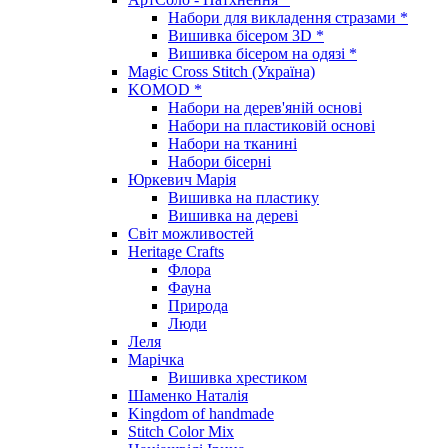
Набори для викладення стразами *
Вишивка бісером 3D *
Вишивка бісером на одязі *
Magic Cross Stitch (Україна)
KOMOD *
Набори на дерев'яній основі
Набори на пластиковій основі
Набори на тканині
Набори бісерні
Юркевич Марія
Вишивка на пластику
Вишивка на дереві
Світ можливостей
Heritage Crafts
Флора
Фауна
Природа
Люди
Леля
Марічка
Вишивка хрестиком
Шаменко Наталія
Kingdom of handmade
Stitch Color Mix