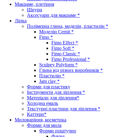
Макраме, плетіння
Шнури
Аксесуари для макраме *
Ліпка
Полімерна глина, моделін, пластилін *
Моделін Cernit *
Fimo *
Fimo Effect *
Fimo Soft *
Fimo Classic *
Fimo Professional *
Sculpey Polyform *
Глина від різних виробників *
Пластилін *
Jam clay *
Форми для пластику
Інструменти для ліплення *
Матеріали для ліплення*
Холодна емаль
Текстурні пластини для ліплення *
Каттери*
Миловаріння, косметика
Форми для мила
Форми поштучно
Фауна