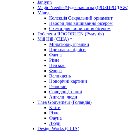
Janlynn
Magic Needle (Чудесная игла) (РОЗПРОДАЖ)
Міледі
Колекція Сакральний орнамент
Набори для вишивання бісером
Схеми для вишивання бісером
Гобелени ROGOBLEN (Румунія)
Mill Hill (США) *
Мініатюри, іграшки
Прикраси, підвіси
Фауна
Різне
Пейзажі
Флора
Великдень
Новорічні картини
Гелловін
Солодощі, напої
Ангели, люди
Thea Gouverneur (Голандія)
Квіти
Різне
Фауна
Люди
Design Works (США)