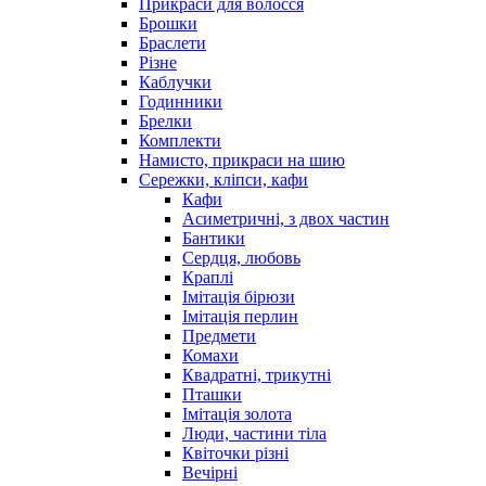
Прикраси для волосся
Брошки
Браслети
Різне
Каблучки
Годинники
Брелки
Комплекти
Намисто, прикраси на шию
Сережки, кліпси, кафи
Кафи
Асиметричні, з двох частин
Бантики
Сердця, любовь
Краплі
Імітація бірюзи
Імітація перлин
Предмети
Комахи
Квадратні, трикутні
Пташки
Імітація золота
Люди, частини тіла
Квіточки різні
Вечірні