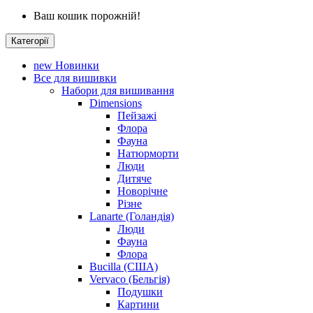
Ваш кошик порожній!
Категорії
new
Новинки
Все для вишивки
Набори для вишивання
Dimensions
Пейзажі
Флора
Фауна
Натюрморти
Люди
Дитяче
Новорічне
Різне
Lanarte (Голандія)
Люди
Фауна
Флора
Bucilla (США)
Vervaco (Бельгія)
Подушки
Картини