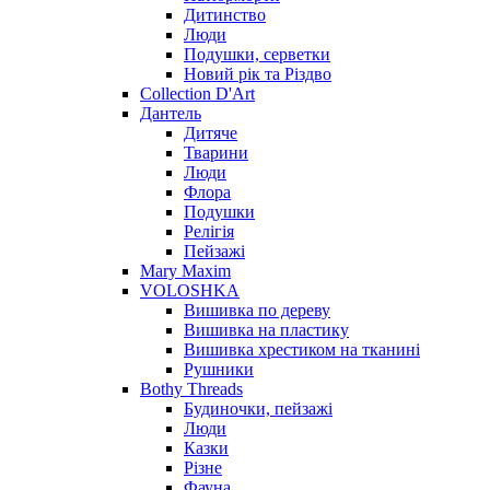
Дитинство
Люди
Подушки, серветки
Новий рік та Різдво
Collection D'Art
Дантель
Дитяче
Тварини
Люди
Флора
Подушки
Релігія
Пейзажі
Mary Maxim
VOLOSHKA
Вишивка по дереву
Вишивка на пластику
Вишивка хрестиком на тканині
Рушники
Bothy Threads
Будиночки, пейзажі
Люди
Казки
Різне
Фауна