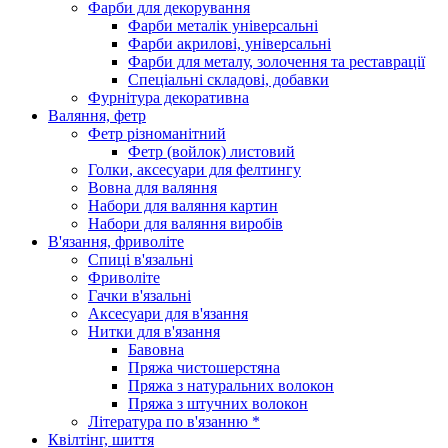
Фарби для декорування
Фарби металік універсальні
Фарби акрилові, універсальні
Фарби для металу, золочення та реставрації
Спеціальні складові, добавки
Фурнітура декоративна
Валяння, фетр
Фетр різноманітний
Фетр (войлок) листовий
Голки, аксесуари для фелтингу
Вовна для валяння
Набори для валяння картин
Набори для валяння виробів
В'язання, фриволіте
Спиці в'язальні
Фриволіте
Гачки в'язальні
Аксесуари для в'язання
Нитки для в'язання
Бавовна
Пряжа чистошерстяна
Пряжа з натуральних волокон
Пряжа з штучних волокон
Література по в'язанню *
Квілтінг, шиття