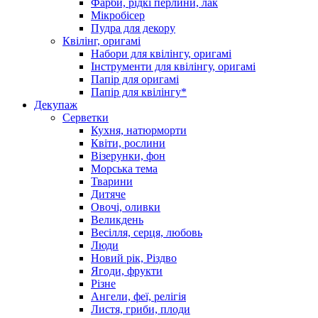
Фарби, рідкі перлини, лак
Мікробісер
Пудра для декору
Квілінг, оригамі
Набори для квілінгу, оригамі
Інструменти для квілінгу, оригамі
Папір для оригамі
Папір для квілінгу*
Декупаж
Серветки
Кухня, натюрморти
Квіти, рослини
Візерунки, фон
Морська тема
Тварини
Дитяче
Овочі, оливки
Великдень
Весілля, серця, любовь
Люди
Новий рік, Різдво
Ягоди, фрукти
Різне
Ангели, феї, релігія
Листя, гриби, плоди