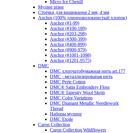
Micro Ice Chenill
Муліне різне
Стрічки для вишивання 2 мм, 4 мм
Anchor (100% длинноволокнистый хлопок)
Anchor (#1-99)
Anchor (#100-189)
Anchor (#203-298)
Anchor (#300-399)
Anchor (#400-899)
Anchor (#900-979)
Anchor (#1001-1098)
Anchor (#1201-9575)
DMC
DMC хлопчатобумажная нить art.177
DMC - металлизированая нить
DMC Perle Cotton
DMC® Satin Embroidery Floss
DMC® Tapestry Wool Skein
DMC Color Variations
DMC Diamant Metallic Needlework
Thread
Наборы мулине
DMC Etoile
Caron Collection
Caron Collection Wildflowers