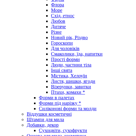
Флора
Море
Схід, етнос
Любов
Дитяче
Різне
Новий рік, Різдво
Гороскопи
Для чоловіків
Смаколики, їда, напитки
Прості форми
Люди, частини тіла
Інші свята
Містика, Хелоуїн
Листя, шишки, ягоди
Візерунки, завитки
Птахи, комахи *
Форми в палетах
Форми під нарізку *
Силіконові форми та молди
Віддушки косметичні
Штампи для мила
Добавки, декор
Сухоцвіти, сухофрукти
Основа для мила, косметики