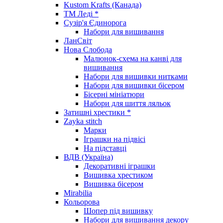
Kustom Krafts (Канада)
ТМ Леді *
Сузір'я Єдинорога
Набори для вишивання
ЛанСвіт
Нова Слобода
Малюнок-схема на канві для
вишивання
Набори для вишивки нитками
Набори для вишивки бісером
Бісерні мініатюри
Набори для шиття ляльок
Затишні хрестики *
Zayka stitch
Марки
Іграшки на підвісі
На підставці
ВДВ (Україна)
Декоративні іграшки
Вишивка хрестиком
Вишивка бісером
Mirabilia
Кольорова
Шопер під вишивку
Набори для вишивання декору