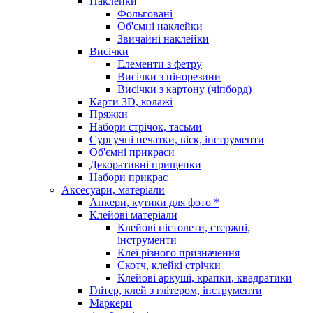
Наклейки
Фольговані
Об'ємні наклейки
Звичайні наклейки
Висічки
Елементи з фетру
Висічки з пінорезини
Висічки з картону (чіпборд)
Карти 3D, колажі
Пряжки
Набори стрічок, тасьми
Сургучні печатки, віск, інструменти
Об'ємні прикраси
Декоративні прищепки
Набори прикрас
Аксесуари, матеріали
Анкери, кутики для фото *
Клейові матеріали
Клейові пістолети, стержні,
інструменти
Клеї різного призначення
Скотч, клейкі стрічки
Клейові аркуші, крапки, квадратики
Глітер, клей з глітером, інструменти
Маркери