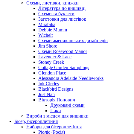
Схеми, листівки, книжки
Література по вишивці
Схеми та буклети
Заготовки для листівок
Mirabilia
Debbie Mumm
Wichelt
Схеми американських дизайнерів
Jim Shore
Cхеми Rosewood Manor
Lavender & Lace
Stoney Creek
Cottage Garden Samplings
Glendon Place
Alessandra Adelaide Needleworks
Ink Circles
Blackbird Designs
Just Nan
Вікторія Попович
Друковані схеми
Паки
Вироби з місцем для вишивки
Бісер, бісероплетіння
Набори для бісероплетіння
Ріоліс (Росія)