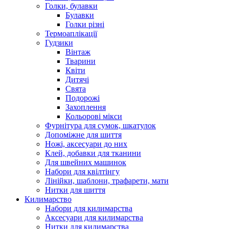
Голки, булавки
Булавки
Голки різні
Термоаплікації
Гудзики
Вінтаж
Тварини
Квіти
Дитячі
Свята
Подорожі
Захоплення
Кольорові мікси
Фурнітура для сумок, шкатулок
Допоміжне для шиття
Ножі, аксесуари до них
Клей, добавки для тканини
Для швейних машинок
Набори для квілтінгу
Лінійки, шаблони, трафарети, мати
Нитки для шиття
Килимарство
Набори для килимарства
Аксесуари для килимарства
Нитки для килимарства