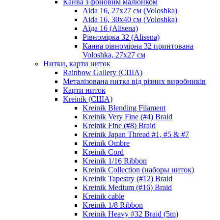
Канва з фоновим малюнком
Aida 16, 27х27 см (Voloshka)
Aida 16, 30х40 см (Voloshka)
Аїда 16 (Alisena)
Рівномірка 32 (Alisena)
Канва рівномірна 32 принтована
Voloshka, 27х27 см
Нитки, карти ниток
Rainbow Gallery (США)
Металізована нитка від різних виробників
Карти ниток
Kreinik (США)
Kreinik Blending Filament
Kreinik Very Fine (#4) Braid
Kreinik Fine (#8) Braid
Kreinik Japan Thread #1, #5 & #7
Kreinik Ombre
Kreinik Cord
Kreinik 1/16 Ribbon
Kreinik Collection (наборы ниток)
Kreinik Tapestry (#12) Braid
Kreinik Medium (#16) Braid
Kreinik cable
Kreinik 1/8 Ribbon
Kreinik Heavy #32 Braid (5m)