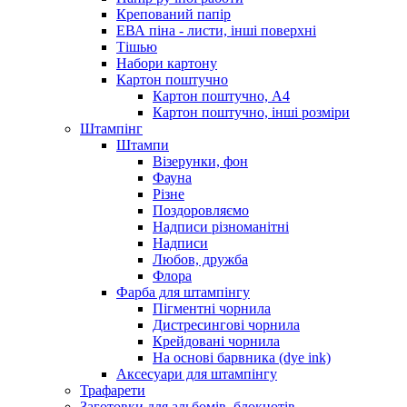
Крепований папір
ЕВА піна - листи, інші поверхні
Тішью
Набори картону
Картон поштучно
Картон поштучно, А4
Картон поштучно, інші розміри
Штампінг
Штампи
Візерунки, фон
Фауна
Різне
Поздоровляємо
Надписи різноманітні
Надписи
Любов, дружба
Флора
Фарба для штампінгу
Пігментні чорнила
Дистресингові чорнила
Крейдовані чорнила
На основі барвника (dye ink)
Аксесуари для штампінгу
Трафарети
Заготовки для альбомів, блокнотів