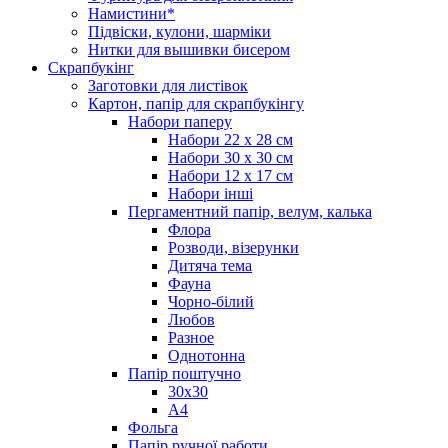
Намистини*
Підвіски, кулони, шарміки
Нитки для вышивки бисером
Скрапбукінг
Заготовки для листівок
Картон, папір для скрапбукінгу
Набори паперу
Набори 22 х 28 см
Набори 30 х 30 см
Набори 12 х 17 см
Набори інші
Пергаментний папір, велум, калька
Флора
Розводи, візерунки
Дитяча тема
Фауна
Чорно-білий
Любов
Разное
Однотонна
Папір поштучно
30х30
А4
Фольга
Папір ручної работи