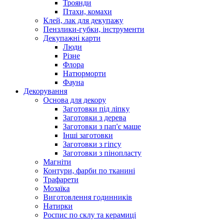
Троянди
Птахи, комахи
Клей, лак для декупажу
Пензлики-губки, інструменти
Декупажні карти
Люди
Різне
Флора
Натюрморти
Фауна
Декорування
Основа для декору
Заготовки під ліпку
Заготовки з дерева
Заготовки з пап'є маше
Інші заготовки
Заготовки з гіпсу
Заготовки з пінопласту
Магніти
Контури, фарби по тканині
Трафарети
Мозаїка
Виготовлення годинників
Натирки
Роспис по склу та керамиці