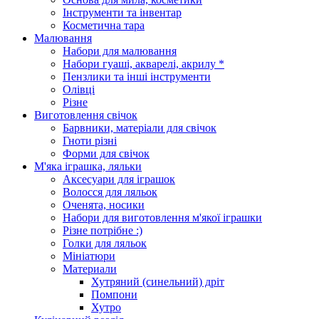
Інструменти та інвентар
Косметична тара
Малювання
Набори для малювання
Набори гуаші, акварелі, акрилу *
Пензлики та інші інструменти
Олівці
Різне
Виготовлення свічок
Барвники, матеріали для свічок
Гноти різні
Форми для свічок
М'яка іграшка, ляльки
Аксесуари для іграшок
Волосся для ляльок
Оченята, носики
Набори для виготовлення м'якої іграшки
Різне потрібне :)
Голки для ляльок
Мініатюри
Материали
Хутряний (синельний) дріт
Помпони
Хутро