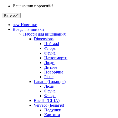
Ваш кошик порожній!
Категорії
new
Новинки
Все для вишивки
Набори для вишивання
Dimensions
Пейзажі
Флора
Фауна
Натюрморти
Люди
Дитяче
Новорічне
Різне
Lanarte (Голандія)
Люди
Фауна
Флора
Bucilla (США)
Vervaco (Бельгія)
Подушки
Картини