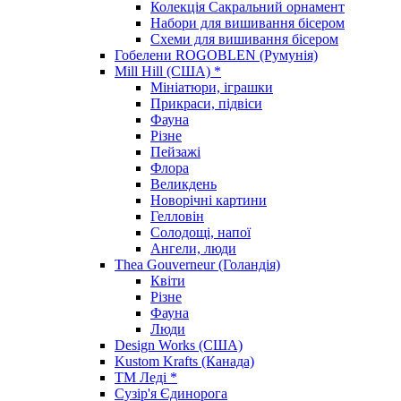
Колекція Сакральний орнамент
Набори для вишивання бісером
Схеми для вишивання бісером
Гобелени ROGOBLEN (Румунія)
Mill Hill (США) *
Мініатюри, іграшки
Прикраси, підвіси
Фауна
Різне
Пейзажі
Флора
Великдень
Новорічні картини
Гелловін
Солодощі, напої
Ангели, люди
Thea Gouverneur (Голандія)
Квіти
Різне
Фауна
Люди
Design Works (США)
Kustom Krafts (Канада)
ТМ Леді *
Сузір'я Єдинорога