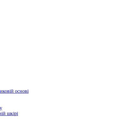
иковій основі
у
ій шкірі