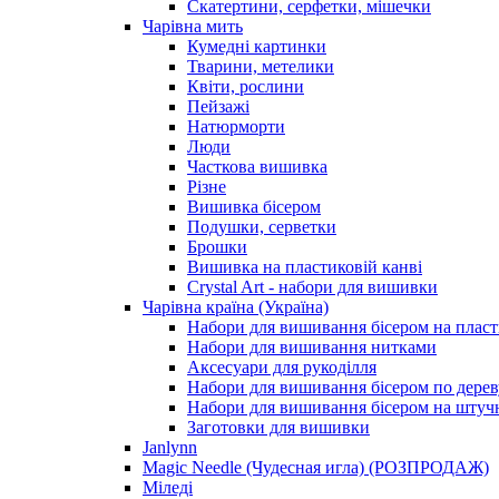
Скатертини, серфетки, мішечки
Чарiвна мить
Кумедні картинки
Тварини, метелики
Квіти, рослини
Пейзажі
Натюрморти
Люди
Часткова вишивка
Різне
Вишивка бісером
Подушки, серветки
Брошки
Вишивка на пластиковій канві
Crystal Art - набори для вишивки
Чарівна країна (Україна)
Набори для вишивання бісером на пласт
Набори для вишивання нитками
Аксесуари для рукоділля
Набори для вишивання бісером по дерев
Набори для вишивання бісером на штучн
Заготовки для вишивки
Janlynn
Magic Needle (Чудесная игла) (РОЗПРОДАЖ)
Міледі