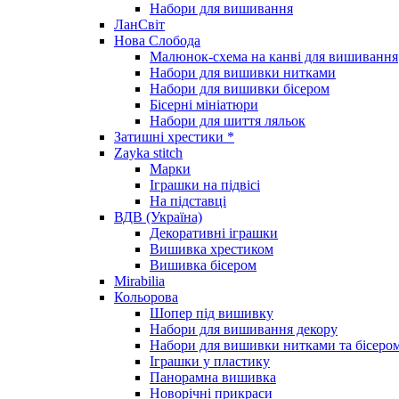
Набори для вишивання
ЛанСвіт
Нова Слобода
Малюнок-схема на канві для вишивання
Набори для вишивки нитками
Набори для вишивки бісером
Бісерні мініатюри
Набори для шиття ляльок
Затишні хрестики *
Zayka stitch
Марки
Іграшки на підвісі
На підставці
ВДВ (Україна)
Декоративні іграшки
Вишивка хрестиком
Вишивка бісером
Mirabilia
Кольорова
Шопер під вишивку
Набори для вишивання декору
Набори для вишивки нитками та бісеро
Іграшки у пластику
Панорамна вишивка
Новорічні прикраси