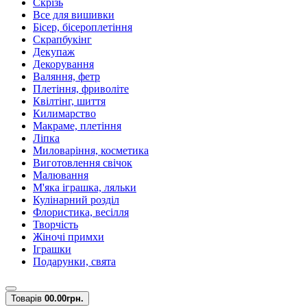
Скрізь
Все для вишивки
Бісер, бісероплетіння
Скрапбукінг
Декупаж
Декорування
Валяння, фетр
Плетіння, фриволіте
Квілтінг, шиття
Килимарство
Макраме, плетіння
Ліпка
Миловаріння, косметика
Виготовлення свічок
Малювання
М'яка іграшка, ляльки
Кулінарний розділ
Флористика, весілля
Творчість
Жіночі примхи
Іграшки
Подарунки, свята
Товарів
0
0.00грн.