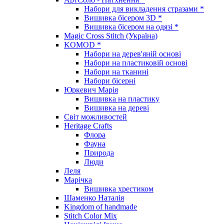
Набори для викладення стразами *
Вишивка бісером 3D *
Вишивка бісером на одязі *
Magic Cross Stitch (Україна)
KOMOD *
Набори на дерев'яній основі
Набори на пластиковій основі
Набори на тканині
Набори бісерні
Юркевич Марія
Вишивка на пластику
Вишивка на дереві
Світ можливостей
Heritage Crafts
Флора
Фауна
Природа
Люди
Леля
Марічка
Вишивка хрестиком
Шаменко Наталія
Kingdom of handmade
Stitch Color Mix