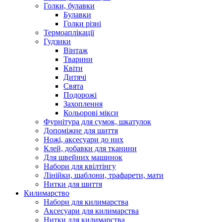
Голки, булавки
Булавки
Голки різні
Термоаплікації
Гудзики
Вінтаж
Тварини
Квіти
Дитячі
Свята
Подорожі
Захоплення
Кольорові мікси
Фурнітура для сумок, шкатулок
Допоміжне для шиття
Ножі, аксесуари до них
Клей, добавки для тканини
Для швейних машинок
Набори для квілтінгу
Лінійки, шаблони, трафарети, мати
Нитки для шиття
Килимарство
Набори для килимарства
Аксесуари для килимарства
Нитки для килимарства