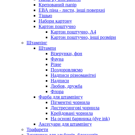
Крепований папір
ЕВА піна - листи, інші поверхні
Тішью
Набори картону
Картон поштучно
Картон поштучно, А4
Картон поштучно, інші розміри
Штампінг
Штампи
Візерунки, фон
Фауна
Різне
Поздоровляємо
Надписи різноманітні
Надписи
Любов, дружба
Флора
Фарба для штампінгу
Пігментні чорнила
Дистресингові чорнила
Крейдовані чорнила
На основі барвника (dye ink)
Аксесуари для штампінгу
Трафарети
Заготовки для альбомів, блокнотів