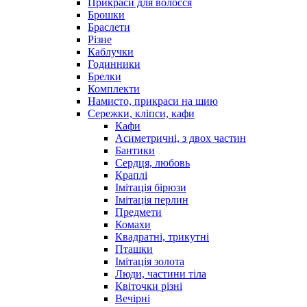
Прикраси для волосся
Брошки
Браслети
Різне
Каблучки
Годинники
Брелки
Комплекти
Намисто, прикраси на шию
Сережки, кліпси, кафи
Кафи
Асиметричні, з двох частин
Бантики
Сердця, любовь
Краплі
Імітація бірюзи
Імітація перлин
Предмети
Комахи
Квадратні, трикутні
Пташки
Імітація золота
Люди, частини тіла
Квіточки різні
Вечірні