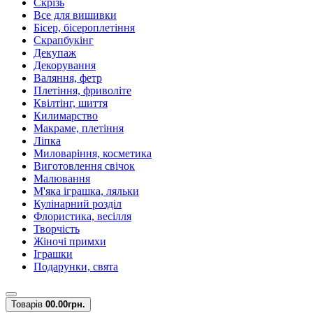
Скрізь
Все для вишивки
Бісер, бісероплетіння
Скрапбукінг
Декупаж
Декорування
Валяння, фетр
Плетіння, фриволіте
Квілтінг, шиття
Килимарство
Макраме, плетіння
Ліпка
Миловаріння, косметика
Виготовлення свічок
Малювання
М'яка іграшка, ляльки
Кулінарний розділ
Флористика, весілля
Творчість
Жіночі примхи
Іграшки
Подарунки, свята
Товарів
0
0.00грн.