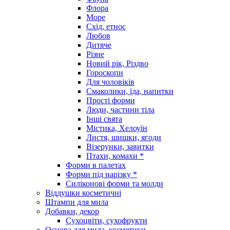
Флора
Море
Схід, етнос
Любов
Дитяче
Різне
Новий рік, Різдво
Гороскопи
Для чоловіків
Смаколики, їда, напитки
Прості форми
Люди, частини тіла
Інші свята
Містика, Хелоуїн
Листя, шишки, ягоди
Візерунки, завитки
Птахи, комахи *
Форми в палетах
Форми під нарізку *
Силіконові форми та молди
Віддушки косметичні
Штампи для мила
Добавки, декор
Сухоцвіти, сухофрукти
Основа для мила, косметики