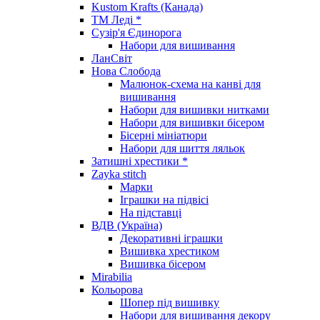
Kustom Krafts (Канада)
ТМ Леді *
Сузір'я Єдинорога
Набори для вишивання
ЛанСвіт
Нова Слобода
Малюнок-схема на канві для
вишивання
Набори для вишивки нитками
Набори для вишивки бісером
Бісерні мініатюри
Набори для шиття ляльок
Затишні хрестики *
Zayka stitch
Марки
Іграшки на підвісі
На підставці
ВДВ (Україна)
Декоративні іграшки
Вишивка хрестиком
Вишивка бісером
Mirabilia
Кольорова
Шопер під вишивку
Набори для вишивання декору