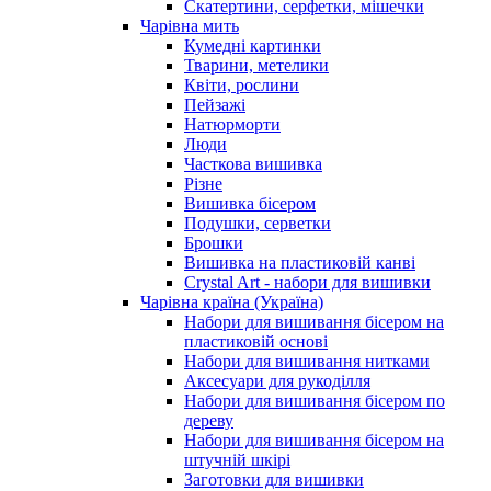
Скатертини, серфетки, мішечки
Чарiвна мить
Кумедні картинки
Тварини, метелики
Квіти, рослини
Пейзажі
Натюрморти
Люди
Часткова вишивка
Різне
Вишивка бісером
Подушки, серветки
Брошки
Вишивка на пластиковій канві
Crystal Art - набори для вишивки
Чарівна країна (Україна)
Набори для вишивання бісером на
пластиковій основі
Набори для вишивання нитками
Аксесуари для рукоділля
Набори для вишивання бісером по
дереву
Набори для вишивання бісером на
штучній шкірі
Заготовки для вишивки