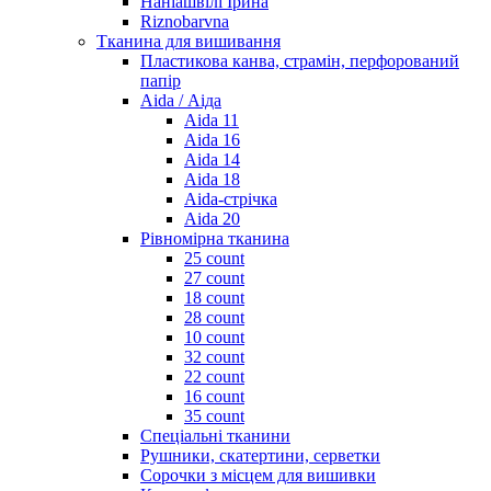
Наніашвілі Ірина
Riznobarvna
Тканина для вишивання
Пластикова канва, страмін, перфорований
папір
Aida / Аіда
Aida 11
Aida 16
Aida 14
Aida 18
Aida-стрічка
Aida 20
Рівномірна тканина
25 count
27 count
18 count
28 count
10 count
32 count
22 count
16 count
35 count
Спеціальні тканини
Рушники, скатертини, серветки
Сорочки з місцем для вишивки