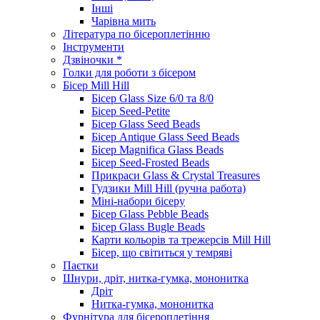
Інші
Чарівна мить
Література по бісероплетінню
Інструменти
Дзвіночки *
Голки для роботи з бісером
Бісер Mill Hill
Бісер Glass Size 6/0 та 8/0
Бісер Seed-Petite
Бісер Glass Seed Beads
Бісер Antique Glass Seed Beads
Бісер Magnifica Glass Beads
Бісер Seed-Frosted Beads
Прикраси Glass & Crystal Treasures
Гудзики Mill Hill (ручна работа)
Міні-набори бісеру
Бісер Glass Pebble Beads
Бісер Glass Bugle Beads
Карти кольорів та трежерсів Mill Hill
Бісер, що світиться у темряві
Паєтки
Шнури, дріт, нитка-гумка, мононитка
Дріт
Нитка-гумка, мононитка
Фурнітура для бісероплетіння