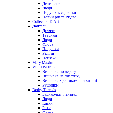
Дитинство
Люди
Подушки, серветки
Новий рік та Різдво
Collection D'Art
Дантель
Дитяче
Тварини
Люди
Флора
Подушки
Релігія
Пейзажі
Mary Maxim
VOLOSHKA
Вишивка по дереву
Вишивка на пластику
Вишивка хрестиком на тканині
Рушники
Bothy Threads
Будиночки, пейзажі
Люди
Казки
Різне
Фауна