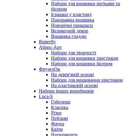
Набори для вишивки нитками та
бісером
Іграшки у пластику
Панорамна вишивка
Новорічні прикраси
Великодній декор
Вишивка гладдю
Butterfly
Абрис-Арт
Набори для творчості
Набори для вишивки хрестиком
Набори для вишивки бісером
ФрузелОк
На дерев'яній основі
Набори для вишивання хрестиком
На пластиковій основі
Набори інших виробників
Luca-S
Гобелени
Класика
Різне
Пейзажі
Фауна
Квіти
Натюрморти