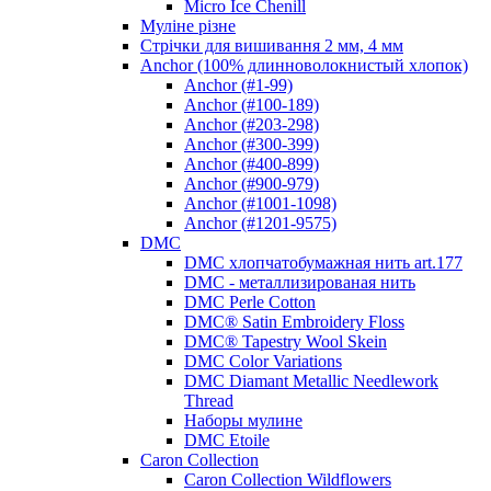
Micro Ice Chenill
Муліне різне
Стрічки для вишивання 2 мм, 4 мм
Anchor (100% длинноволокнистый хлопок)
Anchor (#1-99)
Anchor (#100-189)
Anchor (#203-298)
Anchor (#300-399)
Anchor (#400-899)
Anchor (#900-979)
Anchor (#1001-1098)
Anchor (#1201-9575)
DMC
DMC хлопчатобумажная нить art.177
DMC - металлизированая нить
DMC Perle Cotton
DMC® Satin Embroidery Floss
DMC® Tapestry Wool Skein
DMC Color Variations
DMC Diamant Metallic Needlework
Thread
Наборы мулине
DMC Etoile
Caron Collection
Caron Collection Wildflowers