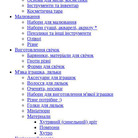
Інструменти та інвентар
Косметична тара
Малювання
Набори для малювання
Набори гуаші, акварелі, акрилу *
Пензлики та інші інструменти
Олівці
Різне
Виготовлення свічок
Барвники, матеріали для свічок
Гноти різні
Форми для свічок
М'яка іграшка, ляльки
Аксесуари для іграшок
Волосся для ляльок
Оченята, носики
Набори для виготовлення м'якої іграшки
Різне потрібне :)
Голки для ляльок
Мініатюри
Материали
Хутряний (синельний) дріт
Помпони
Хутро