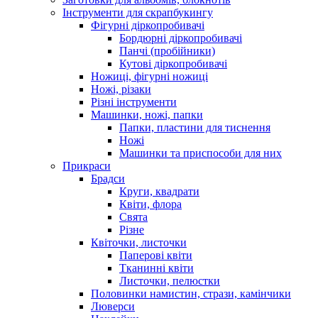
Інструменти для скрапбукингу
Фігурні діркопробивачі
Бордюрні діркопробивачі
Панчі (пробійники)
Кутові діркопробивачі
Ножиці, фігурні ножиці
Ножі, різаки
Різні інструменти
Машинки, ножі, папки
Папки, пластини для тиснення
Ножі
Машинки та приспособи для них
Прикраси
Брадси
Круги, квадрати
Квіти, флора
Свята
Різне
Квіточки, листочки
Паперові квіти
Тканинні квіти
Листочки, пелюстки
Половинки намистин, стрази, камінчики
Люверси