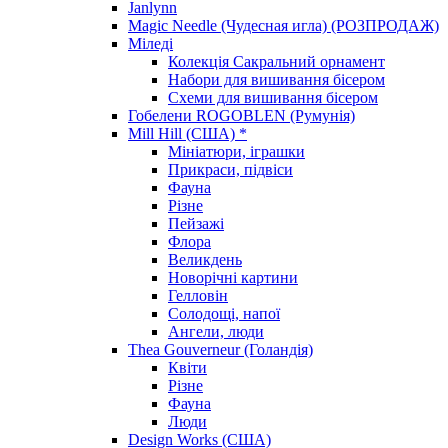
Janlynn
Magic Needle (Чудесная игла) (РОЗПРОДАЖ)
Міледі
Колекція Сакральний орнамент
Набори для вишивання бісером
Схеми для вишивання бісером
Гобелени ROGOBLEN (Румунія)
Mill Hill (США) *
Мініатюри, іграшки
Прикраси, підвіси
Фауна
Різне
Пейзажі
Флора
Великдень
Новорічні картини
Гелловін
Солодощі, напої
Ангели, люди
Thea Gouverneur (Голандія)
Квіти
Різне
Фауна
Люди
Design Works (США)