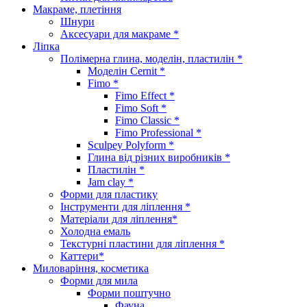
Макраме, плетіння
Шнури
Аксесуари для макраме *
Ліпка
Полімерна глина, моделін, пластилін *
Моделін Cernit *
Fimo *
Fimo Effect *
Fimo Soft *
Fimo Classic *
Fimo Professional *
Sculpey Polyform *
Глина від різних виробників *
Пластилін *
Jam clay *
Форми для пластику
Інструменти для ліплення *
Матеріали для ліплення*
Холодна емаль
Текстурні пластини для ліплення *
Каттери*
Миловаріння, косметика
Форми для мила
Форми поштучно
Фауна