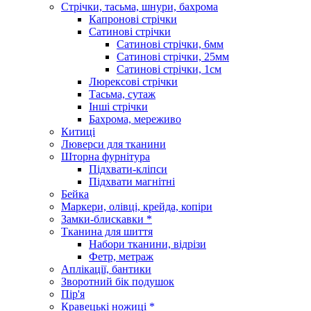
Стрічки, тасьма, шнури, бахрома
Капронові стрічки
Сатинові стрічки
Сатинові стрічки, 6мм
Сатинові стрічки, 25мм
Сатинові стрічки, 1см
Люрексові стрічки
Тасьма, сутаж
Інші стрічки
Бахрома, мереживо
Китиці
Люверси для тканини
Шторна фурнітура
Підхвати-кліпси
Підхвати магнітні
Бейка
Маркери, олівці, крейда, копіри
Замки-блискавки *
Тканина для шиття
Набори тканини, відрізи
Фетр, метраж
Аплікації, бантики
Зворотний бік подушок
Пір'я
Кравецькі ножиці *