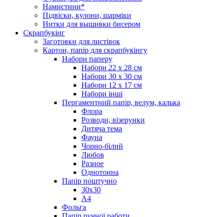
Намистини*
Підвіски, кулони, шарміки
Нитки для вышивки бисером
Скрапбукінг
Заготовки для листівок
Картон, папір для скрапбукінгу
Набори паперу
Набори 22 х 28 см
Набори 30 х 30 см
Набори 12 х 17 см
Набори інші
Пергаментний папір, велум, калька
Флора
Розводи, візерунки
Дитяча тема
Фауна
Чорно-білий
Любов
Разное
Однотонна
Папір поштучно
30х30
А4
Фольга
Папір ручної работи