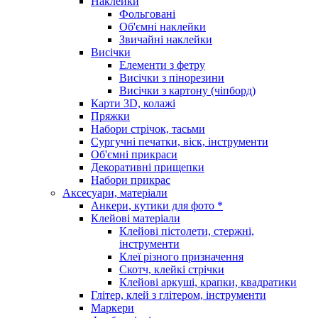
Наклейки
Фольговані
Об'ємні наклейки
Звичайні наклейки
Висічки
Елементи з фетру
Висічки з пінорезини
Висічки з картону (чіпборд)
Карти 3D, колажі
Пряжки
Набори стрічок, тасьми
Сургучні печатки, віск, інструменти
Об'ємні прикраси
Декоративні прищепки
Набори прикрас
Аксесуари, матеріали
Анкери, кутики для фото *
Клейові матеріали
Клейові пістолети, стержні,
інструменти
Клеї різного призначення
Скотч, клейкі стрічки
Клейові аркуші, крапки, квадратики
Глітер, клей з глітером, інструменти
Маркери