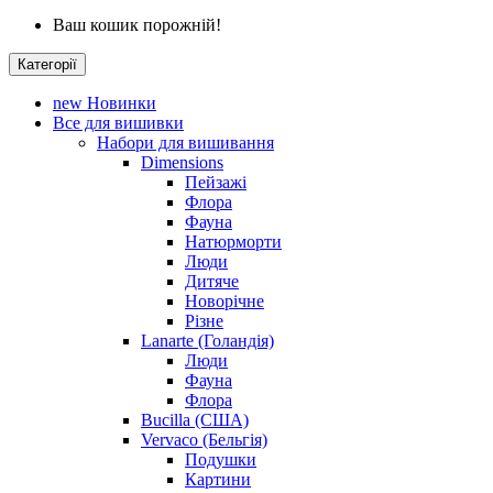
Ваш кошик порожній!
Категорії
new
Новинки
Все для вишивки
Набори для вишивання
Dimensions
Пейзажі
Флора
Фауна
Натюрморти
Люди
Дитяче
Новорічне
Різне
Lanarte (Голандія)
Люди
Фауна
Флора
Bucilla (США)
Vervaco (Бельгія)
Подушки
Картини