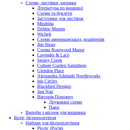
Схеми, листівки, книжки
Література по вишивці
Схеми та буклети
Заготовки для листівок
Mirabilia
Debbie Mumm
Wichelt
Схеми американських дизайнерів
Jim Shore
Cхеми Rosewood Manor
Lavender & Lace
Stoney Creek
Cottage Garden Samplings
Glendon Place
Alessandra Adelaide Needleworks
Ink Circles
Blackbird Designs
Just Nan
Вікторія Попович
Друковані схеми
Паки
Вироби з місцем для вишивки
Бісер, бісероплетіння
Набори для бісероплетіння
Ріоліс (Росія)