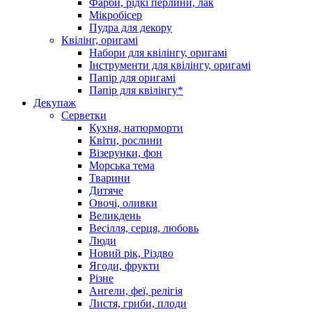
Фарби, рідкі перлини, лак
Мікробісер
Пудра для декору
Квілінг, оригамі
Набори для квілінгу, оригамі
Інструменти для квілінгу, оригамі
Папір для оригамі
Папір для квілінгу*
Декупаж
Серветки
Кухня, натюрморти
Квіти, рослини
Візерунки, фон
Морська тема
Тварини
Дитяче
Овочі, оливки
Великдень
Весілля, серця, любовь
Люди
Новий рік, Різдво
Ягоди, фрукти
Різне
Ангели, феї, релігія
Листя, гриби, плоди