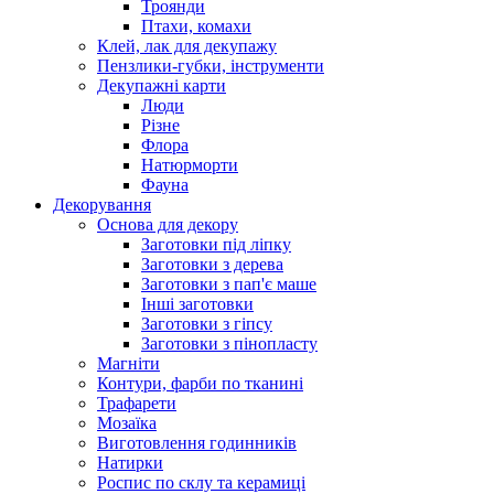
Троянди
Птахи, комахи
Клей, лак для декупажу
Пензлики-губки, інструменти
Декупажні карти
Люди
Різне
Флора
Натюрморти
Фауна
Декорування
Основа для декору
Заготовки під ліпку
Заготовки з дерева
Заготовки з пап'є маше
Інші заготовки
Заготовки з гіпсу
Заготовки з пінопласту
Магніти
Контури, фарби по тканині
Трафарети
Мозаїка
Виготовлення годинників
Натирки
Роспис по склу та керамиці