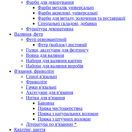
Фарби для декорування
Фарби металік універсальні
Фарби акрилові, універсальні
Фарби для металу, золочення та реставрації
Спеціальні складові, добавки
Фурнітура декоративна
Валяння, фетр
Фетр різноманітний
Фетр (войлок) листовий
Голки, аксесуари для фелтингу
Вовна для валяння
Набори для валяння картин
Набори для валяння виробів
В'язання, фриволіте
Спиці в'язальні
Фриволіте
Гачки в'язальні
Аксесуари для в'язання
Нитки для в'язання
Бавовна
Пряжа чистошерстяна
Пряжа з натуральних волокон
Пряжа з штучних волокон
Література по в'язанню *
Квілтінг, шиття