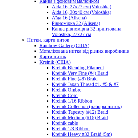
Канва з фоновим малюнком
Aida 16, 27х27 см (Voloshka)
Aida 16, 30х40 см (Voloshka)
Аїда 16 (Alisena)
Рівномірка 32 (Alisena)
Канва рівномірна 32 принтована
Voloshka, 27х27 см
Нитки, карти ниток
Rainbow Gallery (США)
Металізована нитка від різних виробників
Карти ниток
Kreinik (США)
Kreinik Blending Filament
Kreinik Very Fine (#4) Braid
Kreinik Fine (#8) Braid
Kreinik Japan Thread #1, #5 & #7
Kreinik Ombre
Kreinik Cord
Kreinik 1/16 Ribbon
Kreinik Collection (наборы ниток)
Kreinik Tapestry (#12) Braid
Kreinik Medium (#16) Braid
Kreinik cable
Kreinik 1/8 Ribbon
Kreinik Heavy #32 Braid (5m)