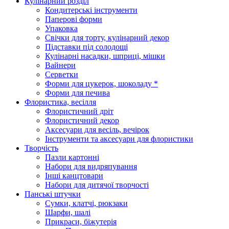
Кулінарний розділ
Кондитерські інструменти
Паперові форми
Упаковка
Свічки для торту, кулінарний декор
Підставки під солодощі
Кулінарні насадки, шприці, мішки
Вайнери
Серветки
Форми для цукерок, шоколаду *
Форми для печива
Флористика, весілля
Флористичний дріт
Флористичний декор
Аксесуари для весіль, вечірок
Інструменти та аксесуари для флористики
Творчість
Пазли картонні
Набори для видряпування
Інші канцтовари
Набори для дитячої творчості
Панські штучки
Сумки, клатчі, рюкзаки
Шарфи, шалі
Прикраси, біжутерія