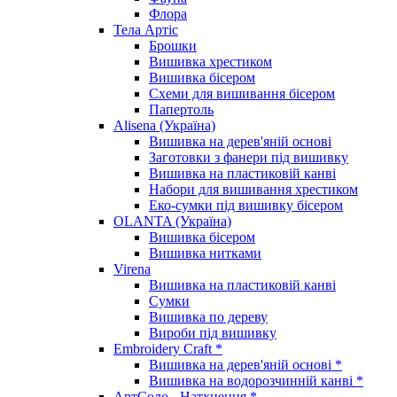
Флора
Тела Артіс
Брошки
Вишивка хрестиком
Вишивка бісером
Схеми для вишивання бісером
Папертоль
Alisena (Україна)
Вишивка на дерев'яній основі
Заготовки з фанери під вишивку
Вишивка на пластиковій канві
Набори для вишивання хрестиком
Еко-сумки під вишивку бісером
OLANTA (Україна)
Вишивка бісером
Вишивка нитками
Virena
Вишивка на пластиковій канві
Сумки
Вишивка по дереву
Вироби під вишивку
Embroidery Craft *
Вишивка на дерев'яній основі *
Вишивка на водорозчинній канві *
АртСоло - Натхнення *