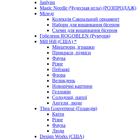
Janlynn
Magic Needle (Чудесная игла) (РОЗПРОДАЖ)
Міледі
Колекція Сакральний орнамент
Набори для вишивання бісером
Схеми для вишивання бісером
Гобелени ROGOBLEN (Румунія)
Mill Hill (США) *
Мініатюри, іграшки
Прикраси, підвіси
Фауна
Різне
Пейзажі
Флора
Великдень
Новорічні картини
Гелловін
Солодощі, напої
Ангели, люди
Thea Gouverneur (Голандія)
Квіти
Різне
Фауна
Люди
Design Works (США)