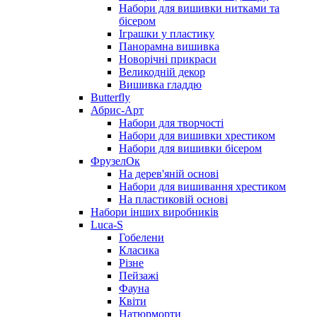
Набори для вишивки нитками та
бісером
Іграшки у пластику
Панорамна вишивка
Новорічні прикраси
Великодній декор
Вишивка гладдю
Butterfly
Абрис-Арт
Набори для творчості
Набори для вишивки хрестиком
Набори для вишивки бісером
ФрузелОк
На дерев'яній основі
Набори для вишивання хрестиком
На пластиковій основі
Набори інших виробників
Luca-S
Гобелени
Класика
Різне
Пейзажі
Фауна
Квіти
Натюрморти