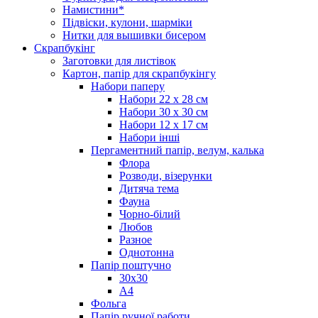
Намистини*
Підвіски, кулони, шарміки
Нитки для вышивки бисером
Скрапбукінг
Заготовки для листівок
Картон, папір для скрапбукінгу
Набори паперу
Набори 22 х 28 см
Набори 30 х 30 см
Набори 12 х 17 см
Набори інші
Пергаментний папір, велум, калька
Флора
Розводи, візерунки
Дитяча тема
Фауна
Чорно-білий
Любов
Разное
Однотонна
Папір поштучно
30х30
А4
Фольга
Папір ручної работи