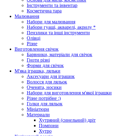
Інструменти та інвентар
Косметична тара
Малювання
Набори для малювання
Набори гуаші, акварелі, акрилу *
Пензлики та інші інструменти
Олівці
Різне
Виготовлення свічок
Барвники, матеріали для свічок
Гноти різні
Форми для свічок
М'яка іграшка, ляльки
Аксесуари для іграшок
Волосся для ляльок
Оченята, носики
Набори для виготовлення м'якої іграшки
Різне потрібне :)
Голки для ляльок
Мініатюри
Материали
Хутряний (синельний) дріт
Помпони
Хутро