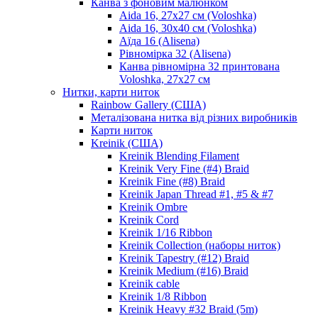
Канва з фоновим малюнком
Aida 16, 27х27 см (Voloshka)
Aida 16, 30х40 см (Voloshka)
Аїда 16 (Alisena)
Рівномірка 32 (Alisena)
Канва рівномірна 32 принтована
Voloshka, 27х27 см
Нитки, карти ниток
Rainbow Gallery (США)
Металізована нитка від різних виробників
Карти ниток
Kreinik (США)
Kreinik Blending Filament
Kreinik Very Fine (#4) Braid
Kreinik Fine (#8) Braid
Kreinik Japan Thread #1, #5 & #7
Kreinik Ombre
Kreinik Cord
Kreinik 1/16 Ribbon
Kreinik Collection (наборы ниток)
Kreinik Tapestry (#12) Braid
Kreinik Medium (#16) Braid
Kreinik cable
Kreinik 1/8 Ribbon
Kreinik Heavy #32 Braid (5m)