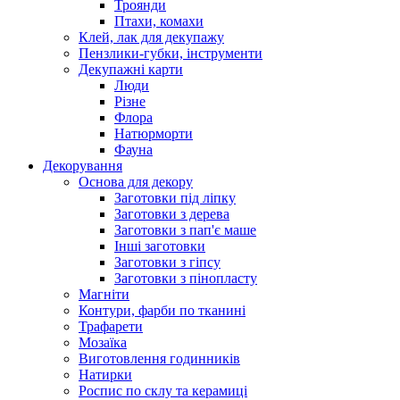
Троянди
Птахи, комахи
Клей, лак для декупажу
Пензлики-губки, інструменти
Декупажні карти
Люди
Різне
Флора
Натюрморти
Фауна
Декорування
Основа для декору
Заготовки під ліпку
Заготовки з дерева
Заготовки з пап'є маше
Інші заготовки
Заготовки з гіпсу
Заготовки з пінопласту
Магніти
Контури, фарби по тканині
Трафарети
Мозаїка
Виготовлення годинників
Натирки
Роспис по склу та керамиці