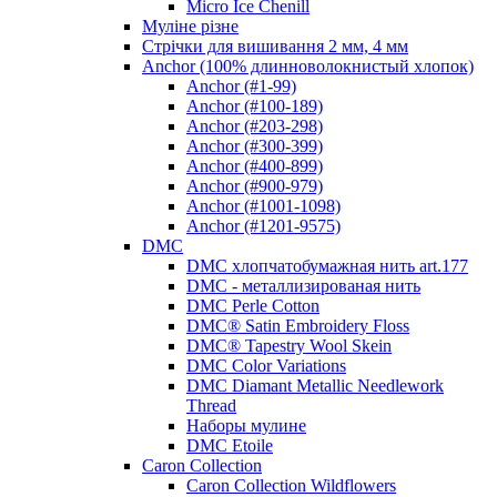
Micro Ice Chenill
Муліне різне
Стрічки для вишивання 2 мм, 4 мм
Anchor (100% длинноволокнистый хлопок)
Anchor (#1-99)
Anchor (#100-189)
Anchor (#203-298)
Anchor (#300-399)
Anchor (#400-899)
Anchor (#900-979)
Anchor (#1001-1098)
Anchor (#1201-9575)
DMC
DMC хлопчатобумажная нить art.177
DMC - металлизированая нить
DMC Perle Cotton
DMC® Satin Embroidery Floss
DMC® Tapestry Wool Skein
DMC Color Variations
DMC Diamant Metallic Needlework
Thread
Наборы мулине
DMC Etoile
Caron Collection
Caron Collection Wildflowers