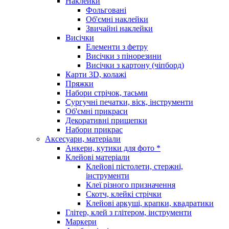
Наклейки
Фольговані
Об'ємні наклейки
Звичайні наклейки
Висічки
Елементи з фетру
Висічки з пінорезини
Висічки з картону (чіпборд)
Карти 3D, колажі
Пряжки
Набори стрічок, тасьми
Сургучні печатки, віск, інструменти
Об'ємні прикраси
Декоративні прищепки
Набори прикрас
Аксесуари, матеріали
Анкери, кутики для фото *
Клейові матеріали
Клейові пістолети, стержні,
інструменти
Клеї різного призначення
Скотч, клейкі стрічки
Клейові аркуші, крапки, квадратики
Глітер, клей з глітером, інструменти
Маркери