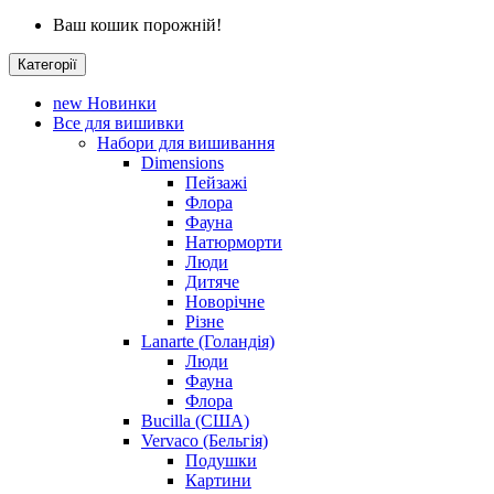
Ваш кошик порожній!
Категорії
new
Новинки
Все для вишивки
Набори для вишивання
Dimensions
Пейзажі
Флора
Фауна
Натюрморти
Люди
Дитяче
Новорічне
Різне
Lanarte (Голандія)
Люди
Фауна
Флора
Bucilla (США)
Vervaco (Бельгія)
Подушки
Картини