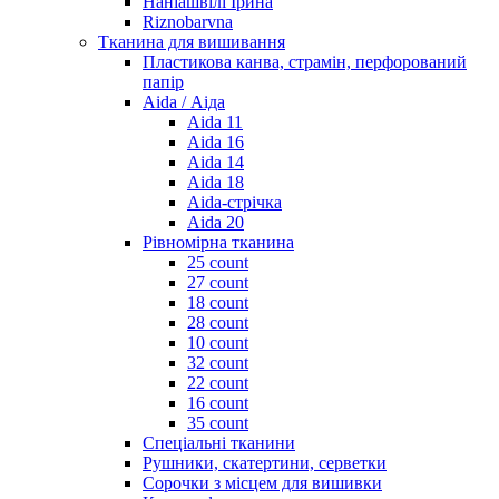
Наніашвілі Ірина
Riznobarvna
Тканина для вишивання
Пластикова канва, страмін, перфорований
папір
Aida / Аіда
Aida 11
Aida 16
Aida 14
Aida 18
Aida-стрічка
Aida 20
Рівномірна тканина
25 count
27 count
18 count
28 count
10 count
32 count
22 count
16 count
35 count
Спеціальні тканини
Рушники, скатертини, серветки
Сорочки з місцем для вишивки