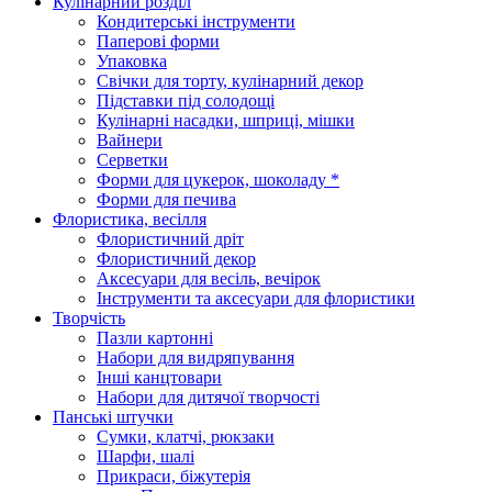
Кулінарний розділ
Кондитерські інструменти
Паперові форми
Упаковка
Свічки для торту, кулінарний декор
Підставки під солодощі
Кулінарні насадки, шприці, мішки
Вайнери
Серветки
Форми для цукерок, шоколаду *
Форми для печива
Флористика, весілля
Флористичний дріт
Флористичний декор
Аксесуари для весіль, вечірок
Інструменти та аксесуари для флористики
Творчість
Пазли картонні
Набори для видряпування
Інші канцтовари
Набори для дитячої творчості
Панські штучки
Сумки, клатчі, рюкзаки
Шарфи, шалі
Прикраси, біжутерія