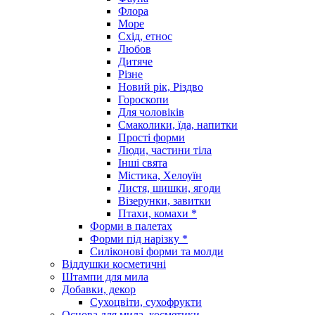
Флора
Море
Схід, етнос
Любов
Дитяче
Різне
Новий рік, Різдво
Гороскопи
Для чоловіків
Смаколики, їда, напитки
Прості форми
Люди, частини тіла
Інші свята
Містика, Хелоуїн
Листя, шишки, ягоди
Візерунки, завитки
Птахи, комахи *
Форми в палетах
Форми під нарізку *
Силіконові форми та молди
Віддушки косметичні
Штампи для мила
Добавки, декор
Сухоцвіти, сухофрукти
Основа для мила, косметики