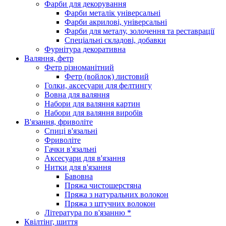
Фарби для декорування
Фарби металік універсальні
Фарби акрилові, універсальні
Фарби для металу, золочення та реставрації
Спеціальні складові, добавки
Фурнітура декоративна
Валяння, фетр
Фетр різноманітний
Фетр (войлок) листовий
Голки, аксесуари для фелтингу
Вовна для валяння
Набори для валяння картин
Набори для валяння виробів
В'язання, фриволіте
Спиці в'язальні
Фриволіте
Гачки в'язальні
Аксесуари для в'язання
Нитки для в'язання
Бавовна
Пряжа чистошерстяна
Пряжа з натуральних волокон
Пряжа з штучних волокон
Література по в'язанню *
Квілтінг, шиття