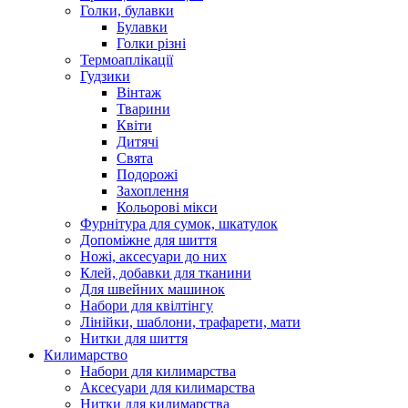
Голки, булавки
Булавки
Голки різні
Термоаплікації
Гудзики
Вінтаж
Тварини
Квіти
Дитячі
Свята
Подорожі
Захоплення
Кольорові мікси
Фурнітура для сумок, шкатулок
Допоміжне для шиття
Ножі, аксесуари до них
Клей, добавки для тканини
Для швейних машинок
Набори для квілтінгу
Лінійки, шаблони, трафарети, мати
Нитки для шиття
Килимарство
Набори для килимарства
Аксесуари для килимарства
Нитки для килимарства