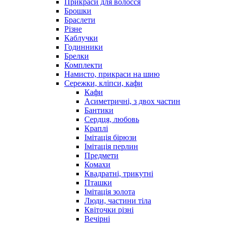
Прикраси для волосся
Брошки
Браслети
Різне
Каблучки
Годинники
Брелки
Комплекти
Намисто, прикраси на шию
Сережки, кліпси, кафи
Кафи
Асиметричні, з двох частин
Бантики
Сердця, любовь
Краплі
Імітація бірюзи
Імітація перлин
Предмети
Комахи
Квадратні, трикутні
Пташки
Імітація золота
Люди, частини тіла
Квіточки різні
Вечірні