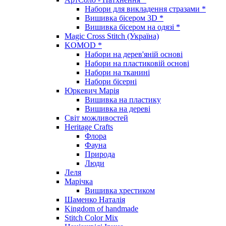
Набори для викладення стразами *
Вишивка бісером 3D *
Вишивка бісером на одязі *
Magic Cross Stitch (Україна)
KOMOD *
Набори на дерев'яній основі
Набори на пластиковій основі
Набори на тканині
Набори бісерні
Юркевич Марія
Вишивка на пластику
Вишивка на дереві
Світ можливостей
Heritage Crafts
Флора
Фауна
Природа
Люди
Леля
Марічка
Вишивка хрестиком
Шаменко Наталія
Kingdom of handmade
Stitch Color Mix