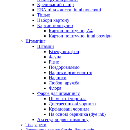
Крепований папір
ЕВА піна - листи, інші поверхні
Тішью
Набори картону
Картон поштучно
Картон поштучно, А4
Картон поштучно, інші розміри
Штампінг
Штампи
Візерунки, фон
Фауна
Різне
Поздоровляємо
Надписи різноманітні
Надписи
Любов, дружба
Флора
Фарба для штампінгу
Пігментні чорнила
Дистресингові чорнила
Крейдовані чорнила
На основі барвника (dye ink)
Аксесуари для штампінгу
Трафарети
Заготовки для альбомів, блокнотів