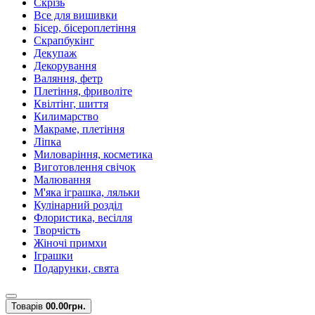
Скрізь
Все для вишивки
Бісер, бісероплетіння
Скрапбукінг
Декупаж
Декорування
Валяння, фетр
Плетіння, фриволіте
Квілтінг, шиття
Килимарство
Макраме, плетіння
Ліпка
Миловаріння, косметика
Виготовлення свічок
Малювання
М'яка іграшка, ляльки
Кулінарний розділ
Флористика, весілля
Творчість
Жіночі примхи
Іграшки
Подарунки, свята
Товарів
0
0.00грн.