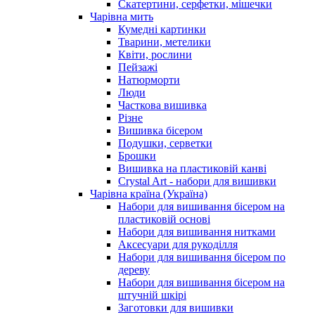
Скатертини, серфетки, мішечки
Чарiвна мить
Кумедні картинки
Тварини, метелики
Квіти, рослини
Пейзажі
Натюрморти
Люди
Часткова вишивка
Різне
Вишивка бісером
Подушки, серветки
Брошки
Вишивка на пластиковій канві
Crystal Art - набори для вишивки
Чарівна країна (Україна)
Набори для вишивання бісером на
пластиковій основі
Набори для вишивання нитками
Аксесуари для рукоділля
Набори для вишивання бісером по
дереву
Набори для вишивання бісером на
штучній шкірі
Заготовки для вишивки