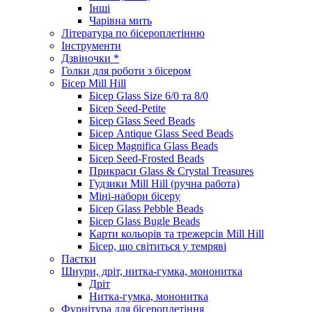
Інші
Чарівна мить
Література по бісероплетінню
Інструменти
Дзвіночки *
Голки для роботи з бісером
Бісер Mill Hill
Бісер Glass Size 6/0 та 8/0
Бісер Seed-Petite
Бісер Glass Seed Beads
Бісер Antique Glass Seed Beads
Бісер Magnifica Glass Beads
Бісер Seed-Frosted Beads
Прикраси Glass & Crystal Treasures
Гудзики Mill Hill (ручна работа)
Міні-набори бісеру
Бісер Glass Pebble Beads
Бісер Glass Bugle Beads
Карти кольорів та трежерсів Mill Hill
Бісер, що світиться у темряві
Паєтки
Шнури, дріт, нитка-гумка, мононитка
Дріт
Нитка-гумка, мононитка
Фурнітура для бісероплетіння