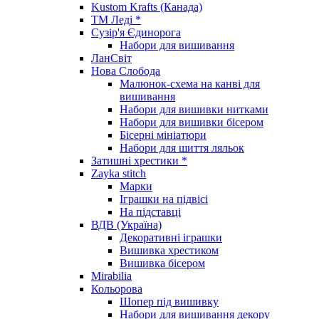
Kustom Krafts (Канада)
ТМ Леді *
Сузір'я Єдинорога
Набори для вишивання
ЛанСвіт
Нова Слобода
Малюнок-схема на канві для
вишивання
Набори для вишивки нитками
Набори для вишивки бісером
Бісерні мініатюри
Набори для шиття ляльок
Затишні хрестики *
Zayka stitch
Марки
Іграшки на підвісі
На підставці
ВДВ (Україна)
Декоративні іграшки
Вишивка хрестиком
Вишивка бісером
Mirabilia
Кольорова
Шопер під вишивку
Набори для вишивання декору