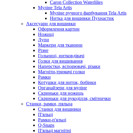
Caron Collection Waterlilies
Муліне Tela Artis
Муліне ручного фарбування Tela Artis
Нитка для вишивки Пухнастик
Аксесуари для вишивки
Оформлення картин
Ножиці
Лупи
Маркери для тканини
Різне
Гольниці, нитковдівачі
Голки для вишивання
Наперстки, вспорювачі, різаки
Магніти-тримачі голки
Рамки
Котушки для ниток, бобінки
Органайзери для муліне
Скриньки для ножиць
Скриньки для рукоділля, смітнички
Станки, рамки, пяльца
Станки для вишивки
П'яльці
Рамки-п'яльці
Q-Snaps
П'яльці магнітні