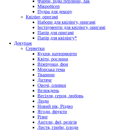
Фарби, рідкі перлини, лак
Мікробісер
Пудра для декору
Квілінг, оригамі
Набори для квілінгу, оригамі
Інструменти для квілінгу, оригамі
Папір для оригамі
Папір для квілінгу*
Декупаж
Серветки
Кухня, натюрморти
Квіти, рослини
Візерунки, фон
Морська тема
Тварини
Дитяче
Овочі, оливки
Великдень
Весілля, серця, любовь
Люди
Новий рік, Різдво
Ягоди, фрукти
Різне
Ангели, феї, релігія
Листя, гриби, плоди