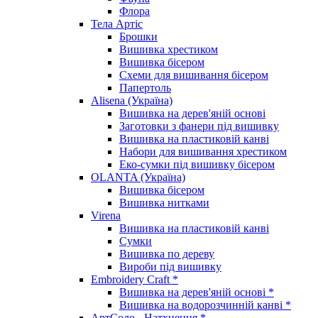
Флора
Тела Артіс
Брошки
Вишивка хрестиком
Вишивка бісером
Схеми для вишивання бісером
Папертоль
Alisena (Україна)
Вишивка на дерев'яній основі
Заготовки з фанери під вишивку
Вишивка на пластиковій канві
Набори для вишивання хрестиком
Еко-сумки під вишивку бісером
OLANTA (Україна)
Вишивка бісером
Вишивка нитками
Virena
Вишивка на пластиковій канві
Сумки
Вишивка по дереву
Вироби під вишивку
Embroidery Craft *
Вишивка на дерев'яній основі *
Вишивка на водорозчинній канві *
АртСоло - Натхнення *