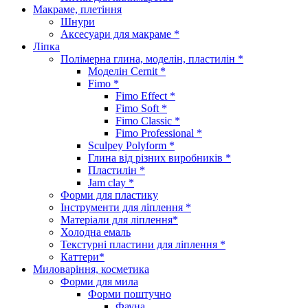
Макраме, плетіння
Шнури
Аксесуари для макраме *
Ліпка
Полімерна глина, моделін, пластилін *
Моделін Cernit *
Fimo *
Fimo Effect *
Fimo Soft *
Fimo Classic *
Fimo Professional *
Sculpey Polyform *
Глина від різних виробників *
Пластилін *
Jam clay *
Форми для пластику
Інструменти для ліплення *
Матеріали для ліплення*
Холодна емаль
Текстурні пластини для ліплення *
Каттери*
Миловаріння, косметика
Форми для мила
Форми поштучно
Фауна