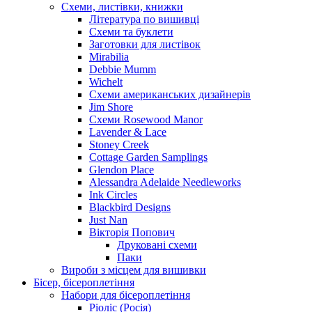
Схеми, листівки, книжки
Література по вишивці
Схеми та буклети
Заготовки для листівок
Mirabilia
Debbie Mumm
Wichelt
Схеми американських дизайнерів
Jim Shore
Cхеми Rosewood Manor
Lavender & Lace
Stoney Creek
Cottage Garden Samplings
Glendon Place
Alessandra Adelaide Needleworks
Ink Circles
Blackbird Designs
Just Nan
Вікторія Попович
Друковані схеми
Паки
Вироби з місцем для вишивки
Бісер, бісероплетіння
Набори для бісероплетіння
Ріоліс (Росія)