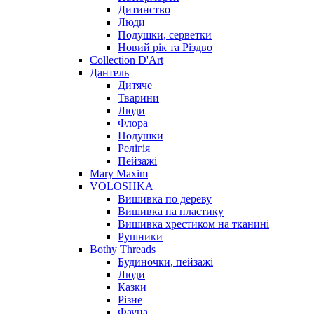
Дитинство
Люди
Подушки, серветки
Новий рік та Різдво
Collection D'Art
Дантель
Дитяче
Тварини
Люди
Флора
Подушки
Релігія
Пейзажі
Mary Maxim
VOLOSHKA
Вишивка по дереву
Вишивка на пластику
Вишивка хрестиком на тканині
Рушники
Bothy Threads
Будиночки, пейзажі
Люди
Казки
Різне
Фауна