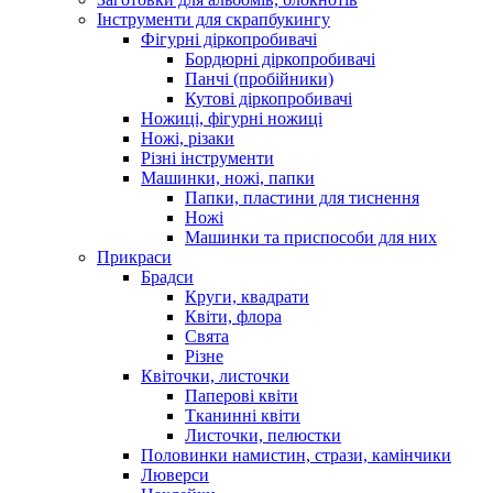
Інструменти для скрапбукингу
Фігурні діркопробивачі
Бордюрні діркопробивачі
Панчі (пробійники)
Кутові діркопробивачі
Ножиці, фігурні ножиці
Ножі, різаки
Різні інструменти
Машинки, ножі, папки
Папки, пластини для тиснення
Ножі
Машинки та приспособи для них
Прикраси
Брадси
Круги, квадрати
Квіти, флора
Свята
Різне
Квіточки, листочки
Паперові квіти
Тканинні квіти
Листочки, пелюстки
Половинки намистин, стрази, камінчики
Люверси