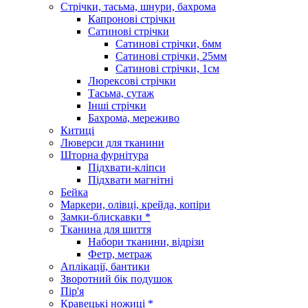
Стрічки, тасьма, шнури, бахрома
Капронові стрічки
Сатинові стрічки
Сатинові стрічки, 6мм
Сатинові стрічки, 25мм
Сатинові стрічки, 1см
Люрексові стрічки
Тасьма, сутаж
Інші стрічки
Бахрома, мереживо
Китиці
Люверси для тканини
Шторна фурнітура
Підхвати-кліпси
Підхвати магнітні
Бейка
Маркери, олівці, крейда, копіри
Замки-блискавки *
Тканина для шиття
Набори тканини, відрізи
Фетр, метраж
Аплікації, бантики
Зворотний бік подушок
Пір'я
Кравецькі ножиці *