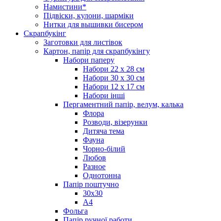
Намистини*
Підвіски, кулони, шарміки
Нитки для вышивки бисером
Скрапбукінг
Заготовки для листівок
Картон, папір для скрапбукінгу
Набори паперу
Набори 22 х 28 см
Набори 30 х 30 см
Набори 12 х 17 см
Набори інші
Пергаментний папір, велум, калька
Флора
Розводи, візерунки
Дитяча тема
Фауна
Чорно-білий
Любов
Разное
Однотонна
Папір поштучно
30х30
А4
Фольга
Папір ручної работи