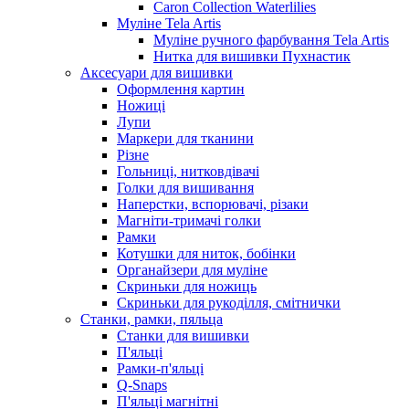
Caron Collection Waterlilies
Муліне Tela Artis
Муліне ручного фарбування Tela Artis
Нитка для вишивки Пухнастик
Аксесуари для вишивки
Оформлення картин
Ножиці
Лупи
Маркери для тканини
Різне
Гольниці, нитковдівачі
Голки для вишивання
Наперстки, вспорювачі, різаки
Магніти-тримачі голки
Рамки
Котушки для ниток, бобінки
Органайзери для муліне
Скриньки для ножиць
Скриньки для рукоділля, смітнички
Станки, рамки, пяльца
Станки для вишивки
П'яльці
Рамки-п'яльці
Q-Snaps
П'яльці магнітні