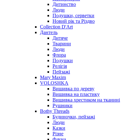
Дитинство
Люди
Подушки, серветки
Новий рік та Різдво
Collection D'Art
Дантель
Дитяче
Тварини
Люди
Флора
Подушки
Релігія
Пейзажі
Mary Maxim
VOLOSHKA
Вишивка по дереву
Вишивка на пластику
Вишивка хрестиком на тканині
Рушники
Bothy Threads
Будиночки, пейзажі
Люди
Казки
Різне
Фауна