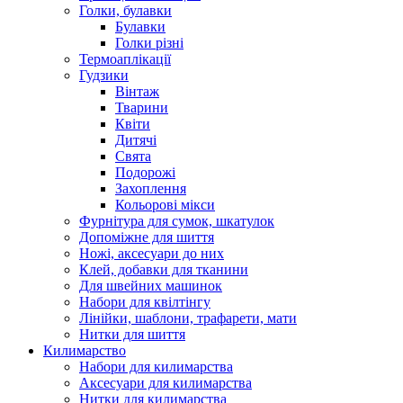
Голки, булавки
Булавки
Голки різні
Термоаплікації
Гудзики
Вінтаж
Тварини
Квіти
Дитячі
Свята
Подорожі
Захоплення
Кольорові мікси
Фурнітура для сумок, шкатулок
Допоміжне для шиття
Ножі, аксесуари до них
Клей, добавки для тканини
Для швейних машинок
Набори для квілтінгу
Лінійки, шаблони, трафарети, мати
Нитки для шиття
Килимарство
Набори для килимарства
Аксесуари для килимарства
Нитки для килимарства