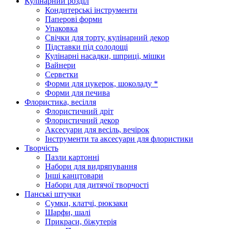
Кулінарний розділ
Кондитерські інструменти
Паперові форми
Упаковка
Свічки для торту, кулінарний декор
Підставки під солодощі
Кулінарні насадки, шприці, мішки
Вайнери
Серветки
Форми для цукерок, шоколаду *
Форми для печива
Флористика, весілля
Флористичний дріт
Флористичний декор
Аксесуари для весіль, вечірок
Інструменти та аксесуари для флористики
Творчість
Пазли картонні
Набори для видряпування
Інші канцтовари
Набори для дитячої творчості
Панські штучки
Сумки, клатчі, рюкзаки
Шарфи, шалі
Прикраси, біжутерія