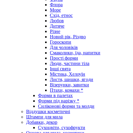
Флора
Море
Схід, етнос
Любов
Дитяче
Різне
Новий рік, Різдво
Гороскопи
Для чоловіків
Смаколики, їда, напитки
Прості форми
Люди, частини тіла
Інші свята
Містика, Хелоуїн
Листя, шишки, ягоди
Візерунки, завитки
Птахи, комахи *
Форми в палетах
Форми під нарізку *
Силіконові форми та молди
Віддушки косметичні
Штампи для мила
Добавки, декор
Сухоцвіти, сухофрукти
Основа для мила, косметики