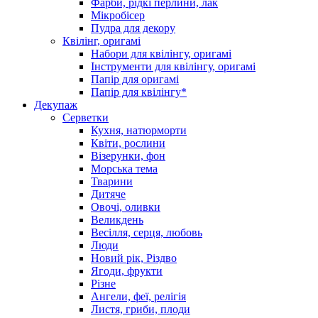
Фарби, рідкі перлини, лак
Мікробісер
Пудра для декору
Квілінг, оригамі
Набори для квілінгу, оригамі
Інструменти для квілінгу, оригамі
Папір для оригамі
Папір для квілінгу*
Декупаж
Серветки
Кухня, натюрморти
Квіти, рослини
Візерунки, фон
Морська тема
Тварини
Дитяче
Овочі, оливки
Великдень
Весілля, серця, любовь
Люди
Новий рік, Різдво
Ягоди, фрукти
Різне
Ангели, феї, релігія
Листя, гриби, плоди