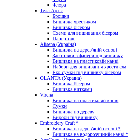
Флора
Тела Артіс
Брошки
Вишивка хрестиком
Вишивка бісером
Схеми для вишивання бісером
Папертоль
Alisena (Україна)
Вишивка на дерев'яній основі
Заготовки з фанери під вишивку
Вишивка на пластиковій канві
Набори для вишивання хрестиком
Еко-сумки під вишивку бісером
OLANTA (Україна)
Вишивка бісером
Вишивка нитками
Virena
Вишивка на пластиковій канві
Сумки
Вишивка по дереву
Вироби під вишивку
Embroidery Craft *
Вишивка на дерев'яній основі *
Вишивка на водорозчинній канві *
АртСоло - Натхнення *