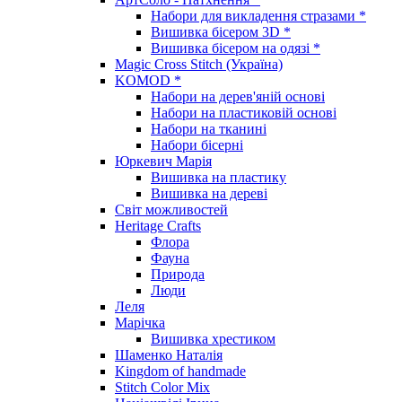
Набори для викладення стразами *
Вишивка бісером 3D *
Вишивка бісером на одязі *
Magic Cross Stitch (Україна)
KOMOD *
Набори на дерев'яній основі
Набори на пластиковій основі
Набори на тканині
Набори бісерні
Юркевич Марія
Вишивка на пластику
Вишивка на дереві
Світ можливостей
Heritage Crafts
Флора
Фауна
Природа
Люди
Леля
Марічка
Вишивка хрестиком
Шаменко Наталія
Kingdom of handmade
Stitch Color Mix