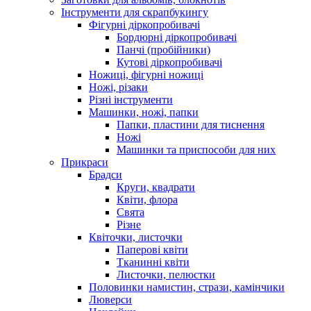
Інструменти для скрапбукингу
Фігурні діркопробивачі
Бордюрні діркопробивачі
Панчі (пробійники)
Кутові діркопробивачі
Ножиці, фігурні ножиці
Ножі, різаки
Різні інструменти
Машинки, ножі, папки
Папки, пластини для тиснення
Ножі
Машинки та приспособи для них
Прикраси
Брадси
Круги, квадрати
Квіти, флора
Свята
Різне
Квіточки, листочки
Паперові квіти
Тканинні квіти
Листочки, пелюстки
Половинки намистин, стрази, камінчики
Люверси