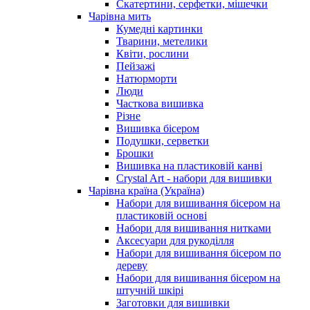
Скатертини, серфетки, мішечки
Чарiвна мить
Кумедні картинки
Тварини, метелики
Квіти, рослини
Пейзажі
Натюрморти
Люди
Часткова вишивка
Різне
Вишивка бісером
Подушки, серветки
Брошки
Вишивка на пластиковій канві
Crystal Art - набори для вишивки
Чарівна країна (Україна)
Набори для вишивання бісером на
пластиковій основі
Набори для вишивання нитками
Аксесуари для рукоділля
Набори для вишивання бісером по
дереву
Набори для вишивання бісером на
штучній шкірі
Заготовки для вишивки