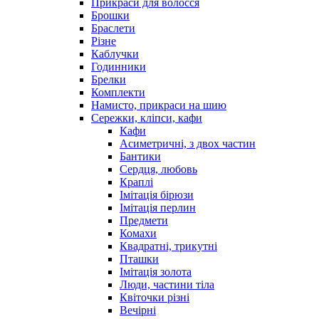
Прикраси для волосся
Брошки
Браслети
Різне
Каблучки
Годинники
Брелки
Комплекти
Намисто, прикраси на шию
Сережки, кліпси, кафи
Кафи
Асиметричні, з двох частин
Бантики
Сердця, любовь
Краплі
Імітація бірюзи
Імітація перлин
Предмети
Комахи
Квадратні, трикутні
Пташки
Імітація золота
Люди, частини тіла
Квіточки різні
Вечірні