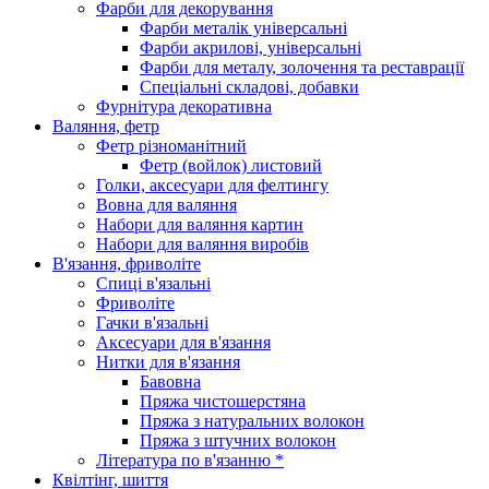
Фарби для декорування
Фарби металік універсальні
Фарби акрилові, універсальні
Фарби для металу, золочення та реставрації
Спеціальні складові, добавки
Фурнітура декоративна
Валяння, фетр
Фетр різноманітний
Фетр (войлок) листовий
Голки, аксесуари для фелтингу
Вовна для валяння
Набори для валяння картин
Набори для валяння виробів
В'язання, фриволіте
Спиці в'язальні
Фриволіте
Гачки в'язальні
Аксесуари для в'язання
Нитки для в'язання
Бавовна
Пряжа чистошерстяна
Пряжа з натуральних волокон
Пряжа з штучних волокон
Література по в'язанню *
Квілтінг, шиття