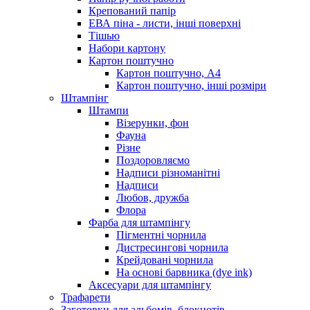
Крепований папір
ЕВА піна - листи, інші поверхні
Тішью
Набори картону
Картон поштучно
Картон поштучно, А4
Картон поштучно, інші розміри
Штампінг
Штампи
Візерунки, фон
Фауна
Різне
Поздоровляємо
Надписи різноманітні
Надписи
Любов, дружба
Флора
Фарба для штампінгу
Пігментні чорнила
Дистресингові чорнила
Крейдовані чорнила
На основі барвника (dye ink)
Аксесуари для штампінгу
Трафарети
Заготовки для альбомів, блокнотів