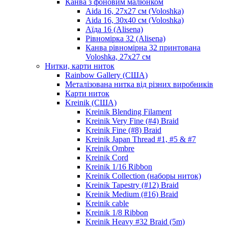
Канва з фоновим малюнком
Aida 16, 27х27 см (Voloshka)
Aida 16, 30х40 см (Voloshka)
Аїда 16 (Alisena)
Рівномірка 32 (Alisena)
Канва рівномірна 32 принтована
Voloshka, 27х27 см
Нитки, карти ниток
Rainbow Gallery (США)
Металізована нитка від різних виробників
Карти ниток
Kreinik (США)
Kreinik Blending Filament
Kreinik Very Fine (#4) Braid
Kreinik Fine (#8) Braid
Kreinik Japan Thread #1, #5 & #7
Kreinik Ombre
Kreinik Cord
Kreinik 1/16 Ribbon
Kreinik Collection (наборы ниток)
Kreinik Tapestry (#12) Braid
Kreinik Medium (#16) Braid
Kreinik cable
Kreinik 1/8 Ribbon
Kreinik Heavy #32 Braid (5m)