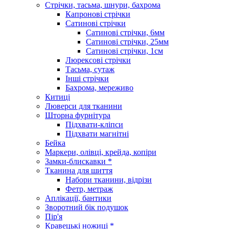
Стрічки, тасьма, шнури, бахрома
Капронові стрічки
Сатинові стрічки
Сатинові стрічки, 6мм
Сатинові стрічки, 25мм
Сатинові стрічки, 1см
Люрексові стрічки
Тасьма, сутаж
Інші стрічки
Бахрома, мереживо
Китиці
Люверси для тканини
Шторна фурнітура
Підхвати-кліпси
Підхвати магнітні
Бейка
Маркери, олівці, крейда, копіри
Замки-блискавки *
Тканина для шиття
Набори тканини, відрізи
Фетр, метраж
Аплікації, бантики
Зворотний бік подушок
Пір'я
Кравецькі ножиці *