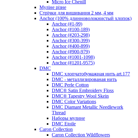
Micro Ice Chenill
Муліне різне
Стрічки для вишивання 2 мм, 4 мм
Anchor (100% длинноволокнистый хлопок)
Anchor (#1-99)
Anchor (#100-189)
Anchor (#203-298)
Anchor (#300-399)
Anchor (#400-899)
Anchor (#900-979)
Anchor (#1001-1098)
Anchor (#1201-9575)
DMC
DMC хлопчатобумажная нить art.177
DMC - металлизированая нить
DMC Perle Cotton
DMC® Satin Embroidery Floss
DMC® Tapestry Wool Skein
DMC Color Variations
DMC Diamant Metallic Needlework
Thread
Наборы мулине
DMC Etoile
Caron Collection
Caron Collection Wildflowers