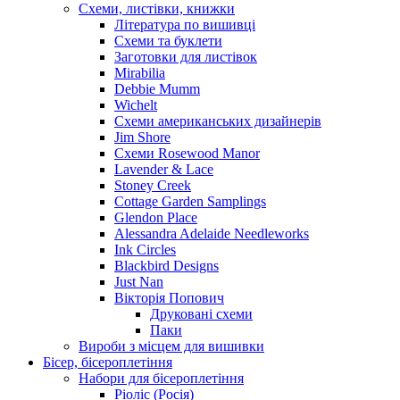
Схеми, листівки, книжки
Література по вишивці
Схеми та буклети
Заготовки для листівок
Mirabilia
Debbie Mumm
Wichelt
Схеми американських дизайнерів
Jim Shore
Cхеми Rosewood Manor
Lavender & Lace
Stoney Creek
Cottage Garden Samplings
Glendon Place
Alessandra Adelaide Needleworks
Ink Circles
Blackbird Designs
Just Nan
Вікторія Попович
Друковані схеми
Паки
Вироби з місцем для вишивки
Бісер, бісероплетіння
Набори для бісероплетіння
Ріоліс (Росія)