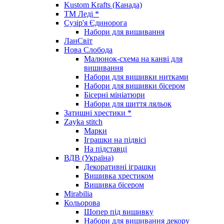
Kustom Krafts (Канада)
ТМ Леді *
Сузір'я Єдинорога
Набори для вишивання
ЛанСвіт
Нова Слобода
Малюнок-схема на канві для
вишивання
Набори для вишивки нитками
Набори для вишивки бісером
Бісерні мініатюри
Набори для шиття ляльок
Затишні хрестики *
Zayka stitch
Марки
Іграшки на підвісі
На підставці
ВДВ (Україна)
Декоративні іграшки
Вишивка хрестиком
Вишивка бісером
Mirabilia
Кольорова
Шопер під вишивку
Набори для вишивання декору