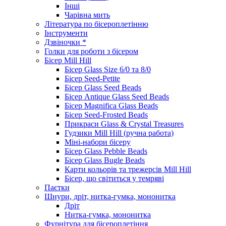
Інші
Чарівна мить
Література по бісероплетінню
Інструменти
Дзвіночки *
Голки для роботи з бісером
Бісер Mill Hill
Бісер Glass Size 6/0 та 8/0
Бісер Seed-Petite
Бісер Glass Seed Beads
Бісер Antique Glass Seed Beads
Бісер Magnifica Glass Beads
Бісер Seed-Frosted Beads
Прикраси Glass & Crystal Treasures
Гудзики Mill Hill (ручна работа)
Міні-набори бісеру
Бісер Glass Pebble Beads
Бісер Glass Bugle Beads
Карти кольорів та трежерсів Mill Hill
Бісер, що світиться у темряві
Паєтки
Шнури, дріт, нитка-гумка, мононитка
Дріт
Нитка-гумка, мононитка
Фурнітура для бісероплетіння