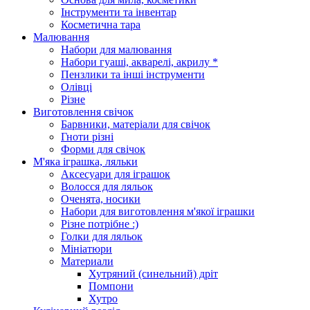
Інструменти та інвентар
Косметична тара
Малювання
Набори для малювання
Набори гуаші, акварелі, акрилу *
Пензлики та інші інструменти
Олівці
Різне
Виготовлення свічок
Барвники, матеріали для свічок
Гноти різні
Форми для свічок
М'яка іграшка, ляльки
Аксесуари для іграшок
Волосся для ляльок
Оченята, носики
Набори для виготовлення м'якої іграшки
Різне потрібне :)
Голки для ляльок
Мініатюри
Материали
Хутряний (синельний) дріт
Помпони
Хутро