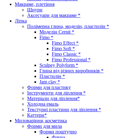
Макраме, плетіння
Шнури
Аксесуари для макраме *
Ліпка
Полімерна глина, моделін, пластилін *
Моделін Cernit *
Fimo *
Fimo Effect *
Fimo Soft *
Fimo Classic *
Fimo Professional *
Sculpey Polyform *
Глина від різних виробників *
Пластилін *
Jam clay *
Форми для пластику
Інструменти для ліплення *
Матеріали для ліплення*
Холодна емаль
Текстурні пластини для ліплення *
Каттери*
Миловаріння, косметика
Форми для мила
Форми поштучно
Фауна