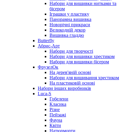
Набори для вишивки нитками та
бісером
Іграшки у пластику
Панорамна вишивка
Новорічні прикраси
Великодній декор
Вишивка гладдю
Butterfly
Абрис-Арт
Набори для творчості
Набори для вишивки хрестиком
Набори для вишивки бісером
ФрузелОк
На дерев'яній основі
Набори для вишивання хрестиком
На пластиковій основі
Набори інших виробників
Luca-S
Гобелени
Класика
Різне
Пейзажі
Фауна
Квіти
Натюрморти