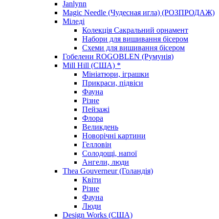
Janlynn
Magic Needle (Чудесная игла) (РОЗПРОДАЖ)
Міледі
Колекція Сакральний орнамент
Набори для вишивання бісером
Схеми для вишивання бісером
Гобелени ROGOBLEN (Румунія)
Mill Hill (США) *
Мініатюри, іграшки
Прикраси, підвіси
Фауна
Різне
Пейзажі
Флора
Великдень
Новорічні картини
Гелловін
Солодощі, напої
Ангели, люди
Thea Gouverneur (Голандія)
Квіти
Різне
Фауна
Люди
Design Works (США)