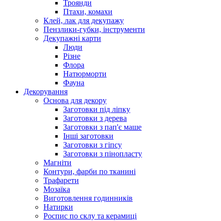
Троянди
Птахи, комахи
Клей, лак для декупажу
Пензлики-губки, інструменти
Декупажні карти
Люди
Різне
Флора
Натюрморти
Фауна
Декорування
Основа для декору
Заготовки під ліпку
Заготовки з дерева
Заготовки з пап'є маше
Інші заготовки
Заготовки з гіпсу
Заготовки з пінопласту
Магніти
Контури, фарби по тканині
Трафарети
Мозаїка
Виготовлення годинників
Натирки
Роспис по склу та керамиці