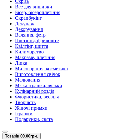
Скрізь
Все для вишивки
Бісер, бісероплетіння
Скрапбукінг
Декупаж
Декорування
Валяння, фетр
Плетіння, фриволіте
Квілтінг, шиття
Килимарство
Макраме, плетіння
Ліпка
Миловаріння, косметика
Виготовлення свічок
Малювання
М'яка іграшка, ляльки
Кулінарний розділ
Флористика, весілля
Творчість
Жіночі примхи
Іграшки
Подарунки, свята
Товарів
0
0.00грн.