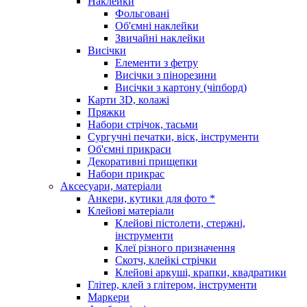
Наклейки
Фольговані
Об'ємні наклейки
Звичайні наклейки
Висічки
Елементи з фетру
Висічки з пінорезини
Висічки з картону (чіпборд)
Карти 3D, колажі
Пряжки
Набори стрічок, тасьми
Сургучні печатки, віск, інструменти
Об'ємні прикраси
Декоративні прищепки
Набори прикрас
Аксесуари, матеріали
Анкери, кутики для фото *
Клейові матеріали
Клейові пістолети, стержні,
інструменти
Клеї різного призначення
Скотч, клейкі стрічки
Клейові аркуші, крапки, квадратики
Глітер, клей з глітером, інструменти
Маркери