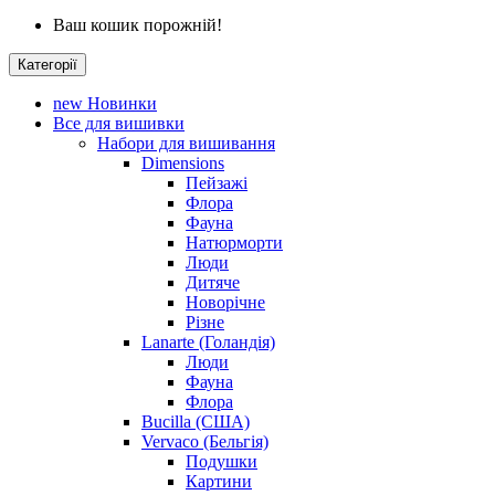
Ваш кошик порожній!
Категорії
new
Новинки
Все для вишивки
Набори для вишивання
Dimensions
Пейзажі
Флора
Фауна
Натюрморти
Люди
Дитяче
Новорічне
Різне
Lanarte (Голандія)
Люди
Фауна
Флора
Bucilla (США)
Vervaco (Бельгія)
Подушки
Картини