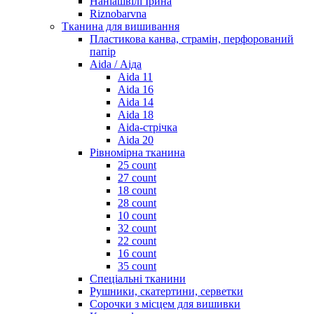
Наніашвілі Ірина
Riznobarvna
Тканина для вишивання
Пластикова канва, страмін, перфорований
папір
Aida / Аіда
Aida 11
Aida 16
Aida 14
Aida 18
Aida-стрічка
Aida 20
Рівномірна тканина
25 count
27 count
18 count
28 count
10 count
32 count
22 count
16 count
35 count
Спеціальні тканини
Рушники, скатертини, серветки
Сорочки з місцем для вишивки