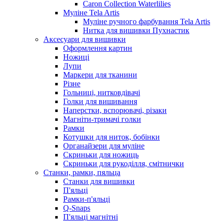
Caron Collection Waterlilies
Муліне Tela Artis
Муліне ручного фарбування Tela Artis
Нитка для вишивки Пухнастик
Аксесуари для вишивки
Оформлення картин
Ножиці
Лупи
Маркери для тканини
Різне
Гольниці, нитковдівачі
Голки для вишивання
Наперстки, вспорювачі, різаки
Магніти-тримачі голки
Рамки
Котушки для ниток, бобінки
Органайзери для муліне
Скриньки для ножиць
Скриньки для рукоділля, смітнички
Станки, рамки, пяльца
Станки для вишивки
П'яльці
Рамки-п'яльці
Q-Snaps
П'яльці магнітні