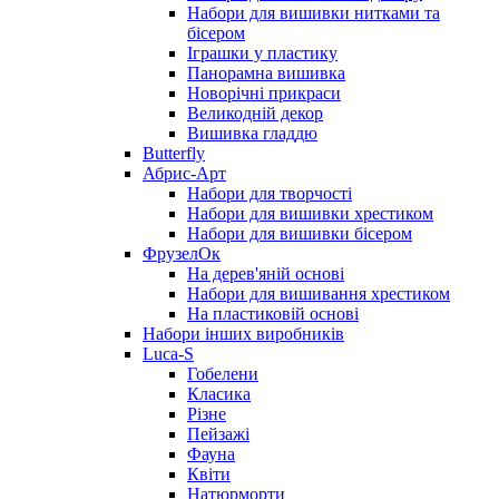
Набори для вишивки нитками та
бісером
Іграшки у пластику
Панорамна вишивка
Новорічні прикраси
Великодній декор
Вишивка гладдю
Butterfly
Абрис-Арт
Набори для творчості
Набори для вишивки хрестиком
Набори для вишивки бісером
ФрузелОк
На дерев'яній основі
Набори для вишивання хрестиком
На пластиковій основі
Набори інших виробників
Luca-S
Гобелени
Класика
Різне
Пейзажі
Фауна
Квіти
Натюрморти