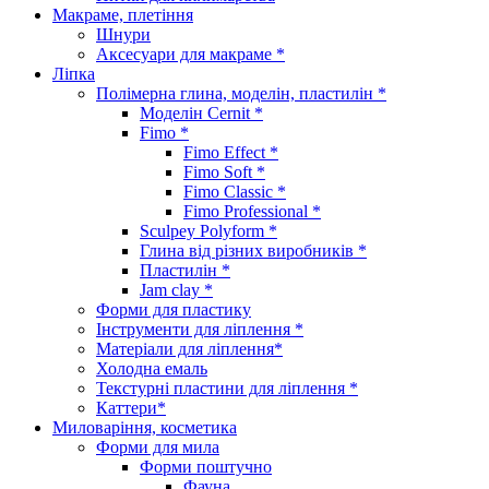
Макраме, плетіння
Шнури
Аксесуари для макраме *
Ліпка
Полімерна глина, моделін, пластилін *
Моделін Cernit *
Fimo *
Fimo Effect *
Fimo Soft *
Fimo Classic *
Fimo Professional *
Sculpey Polyform *
Глина від різних виробників *
Пластилін *
Jam clay *
Форми для пластику
Інструменти для ліплення *
Матеріали для ліплення*
Холодна емаль
Текстурні пластини для ліплення *
Каттери*
Миловаріння, косметика
Форми для мила
Форми поштучно
Фауна