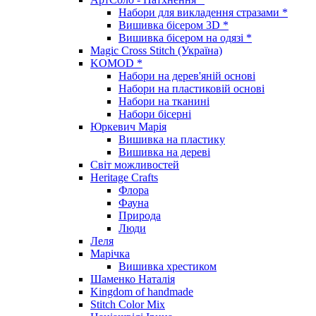
Набори для викладення стразами *
Вишивка бісером 3D *
Вишивка бісером на одязі *
Magic Cross Stitch (Україна)
KOMOD *
Набори на дерев'яній основі
Набори на пластиковій основі
Набори на тканині
Набори бісерні
Юркевич Марія
Вишивка на пластику
Вишивка на дереві
Світ можливостей
Heritage Crafts
Флора
Фауна
Природа
Люди
Леля
Марічка
Вишивка хрестиком
Шаменко Наталія
Kingdom of handmade
Stitch Color Mix