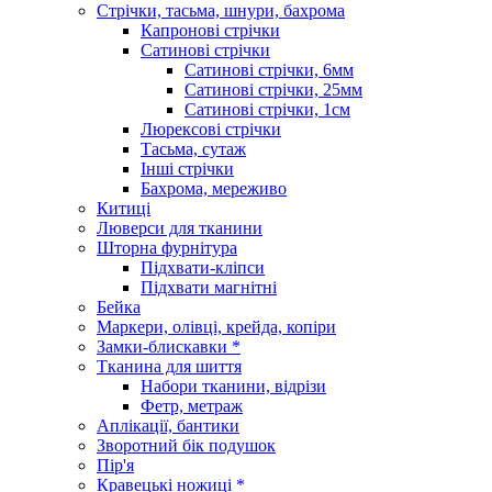
Стрічки, тасьма, шнури, бахрома
Капронові стрічки
Сатинові стрічки
Сатинові стрічки, 6мм
Сатинові стрічки, 25мм
Сатинові стрічки, 1см
Люрексові стрічки
Тасьма, сутаж
Інші стрічки
Бахрома, мереживо
Китиці
Люверси для тканини
Шторна фурнітура
Підхвати-кліпси
Підхвати магнітні
Бейка
Маркери, олівці, крейда, копіри
Замки-блискавки *
Тканина для шиття
Набори тканини, відрізи
Фетр, метраж
Аплікації, бантики
Зворотний бік подушок
Пір'я
Кравецькі ножиці *