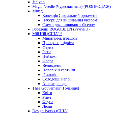
Janlynn
Magic Needle (Чудесная игла) (РОЗПРОДАЖ)
Міледі
Колекція Сакральний орнамент
Набори для вишивання бісером
Схеми для вишивання бісером
Гобелени ROGOBLEN (Румунія)
Mill Hill (США) *
Мініатюри, іграшки
Прикраси, підвіси
Фауна
Різне
Пейзажі
Флора
Великдень
Новорічні картини
Гелловін
Солодощі, напої
Ангели, люди
Thea Gouverneur (Голандія)
Квіти
Різне
Фауна
Люди
Design Works (США)