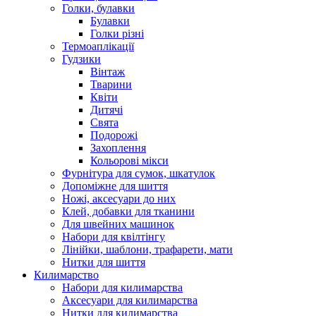
Голки, булавки
Булавки
Голки різні
Термоаплікації
Гудзики
Вінтаж
Тварини
Квіти
Дитячі
Свята
Подорожі
Захоплення
Кольорові мікси
Фурнітура для сумок, шкатулок
Допоміжне для шиття
Ножі, аксесуари до них
Клей, добавки для тканини
Для швейних машинок
Набори для квілтінгу
Лінійки, шаблони, трафарети, мати
Нитки для шиття
Килимарство
Набори для килимарства
Аксесуари для килимарства
Нитки для килимарства