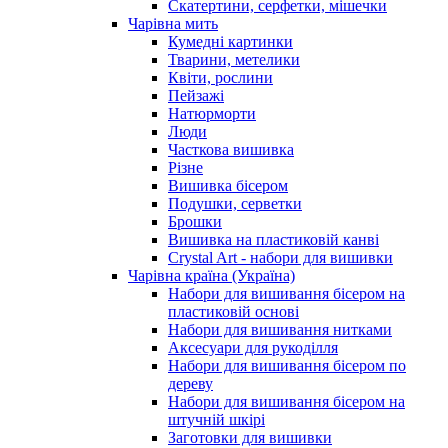
Скатертини, серфетки, мішечки
Чарiвна мить
Кумедні картинки
Тварини, метелики
Квіти, рослини
Пейзажі
Натюрморти
Люди
Часткова вишивка
Різне
Вишивка бісером
Подушки, серветки
Брошки
Вишивка на пластиковій канві
Crystal Art - набори для вишивки
Чарівна країна (Україна)
Набори для вишивання бісером на
пластиковій основі
Набори для вишивання нитками
Аксесуари для рукоділля
Набори для вишивання бісером по
дереву
Набори для вишивання бісером на
штучній шкірі
Заготовки для вишивки