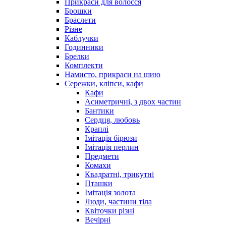
Прикраси для волосся
Брошки
Браслети
Різне
Каблучки
Годинники
Брелки
Комплекти
Намисто, прикраси на шию
Сережки, кліпси, кафи
Кафи
Асиметричні, з двох частин
Бантики
Сердця, любовь
Краплі
Імітація бірюзи
Імітація перлин
Предмети
Комахи
Квадратні, трикутні
Пташки
Імітація золота
Люди, частини тіла
Квіточки різні
Вечірні