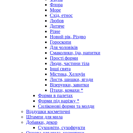
Флора
Море
Схід, етнос
Любов
Дитяче
Різне
Новий рік, Різдво
Гороскопи
Для чоловіків
Смаколики, їда, напитки
Прості форми
Люди, частини тіла
Інші свята
Містика, Хелоуїн
Листя, шишки, ягоди
Візерунки, завитки
Птахи, комахи *
Форми в палетах
Форми під нарізку *
Силіконові форми та молди
Віддушки косметичні
Штампи для мила
Добавки, декор
Сухоцвіти, сухофрукти
Основа для мила, косметики