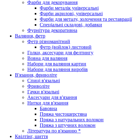
Фарби для декорування
Фарби металік універсальні
Фарби акрилові, універсальні
Фарби для металу, золочення та реставрації
Спеціальні складові, добавки
Фурнітура декоративна
Валяння, фетр
Фетр різноманітний
Фетр (войлок) листовий
Голки, аксесуари для фелтингу
Вовна для валяння
Набори для валяння картин
Набори для валяння виробів
В'язання, фриволіте
Спиці в'язальні
Фриволіте
Гачки в'язальні
Аксесуари для в'язання
Нитки для в'язання
Бавовна
Пряжа чистошерстяна
Пряжа з натуральних волокон
Пряжа з штучних волокон
Література по в'язанню *
Квілтінг, шиття