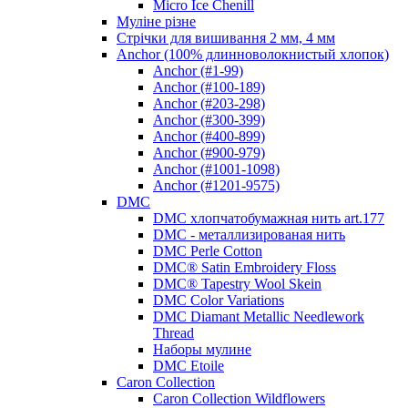
Micro Ice Chenill
Муліне різне
Стрічки для вишивання 2 мм, 4 мм
Anchor (100% длинноволокнистый хлопок)
Anchor (#1-99)
Anchor (#100-189)
Anchor (#203-298)
Anchor (#300-399)
Anchor (#400-899)
Anchor (#900-979)
Anchor (#1001-1098)
Anchor (#1201-9575)
DMC
DMC хлопчатобумажная нить art.177
DMC - металлизированая нить
DMC Perle Cotton
DMC® Satin Embroidery Floss
DMC® Tapestry Wool Skein
DMC Color Variations
DMC Diamant Metallic Needlework
Thread
Наборы мулине
DMC Etoile
Caron Collection
Caron Collection Wildflowers