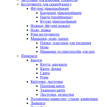
Інструменти для скрапбукингу
Фігурні діркопробивачі
Бордюрні діркопробивачі
Панчі (пробійники)
Кутові діркопробивачі
Ножиці, фігурні ножиці
Ножі, різаки
Різні інструменти
Машинки, ножі, папки
Папки, пластини для тиснення
Ножі
Машинки та приспособи для них
Прикраси
Брадси
Круги, квадрати
Квіти, флора
Свята
Різне
Квіточки, листочки
Паперові квіти
Тканинні квіти
Листочки, пелюстки
Половинки намистин, стрази, камінчики
Люверси