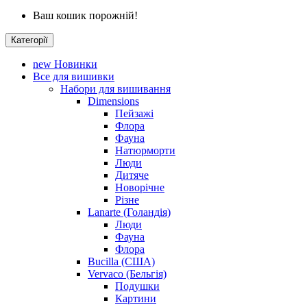
Ваш кошик порожній!
Категорії
new
Новинки
Все для вишивки
Набори для вишивання
Dimensions
Пейзажі
Флора
Фауна
Натюрморти
Люди
Дитяче
Новорічне
Різне
Lanarte (Голандія)
Люди
Фауна
Флора
Bucilla (США)
Vervaco (Бельгія)
Подушки
Картини