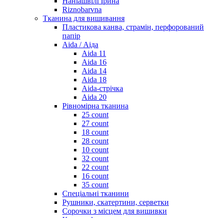
Наніашвілі Ірина
Riznobarvna
Тканина для вишивання
Пластикова канва, страмін, перфорований
папір
Aida / Аіда
Aida 11
Aida 16
Aida 14
Aida 18
Aida-стрічка
Aida 20
Рівномірна тканина
25 count
27 count
18 count
28 count
10 count
32 count
22 count
16 count
35 count
Спеціальні тканини
Рушники, скатертини, серветки
Сорочки з місцем для вишивки