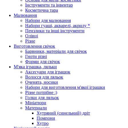
Інструменти та інвентар
Косметична тара
Малювання
Набори для малювання
Набори гуаші, акварелі, акрилу *
Пензлики та інші інструменти
Олівці
Різне
Виготовлення свічок
Барвники, матеріали для свічок
Гноти різні
Форми для свічок
М'яка іграшка, ляльки
Аксесуари для іграшок
Волосся для ляльок
Оченята, носики
Набори для виготовлення м'якої іграшки
Різне потрібне :)
Голки для ляльок
Мініатюри
Материали
Хутряний (синельний) дріт
Помпони
Хутро