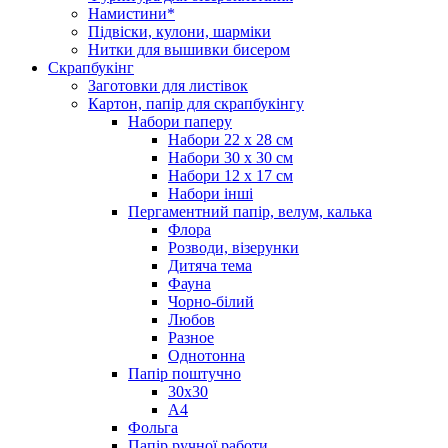
Намистини*
Підвіски, кулони, шарміки
Нитки для вышивки бисером
Скрапбукінг
Заготовки для листівок
Картон, папір для скрапбукінгу
Набори паперу
Набори 22 х 28 см
Набори 30 х 30 см
Набори 12 х 17 см
Набори інші
Пергаментний папір, велум, калька
Флора
Розводи, візерунки
Дитяча тема
Фауна
Чорно-білий
Любов
Разное
Однотонна
Папір поштучно
30х30
А4
Фольга
Папір ручної работи