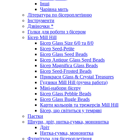
Інші
Чарівна мить
Література по бісероплетінню
Інструменти
Дзвіночки *
Голки для роботи з бісером
Бісер Mill Hill
Бісер Glass Size 6/0 та 8/0
Бісер Seed-Petite
Бісер Glass Seed Beads
Бісер Antique Glass Seed Beads
Бісер Magnifica Glass Beads
Бісер Seed-Frosted Beads
Прикраси Glass & Crystal Treasures
Гудзики Mill Hill (ручна работа)
Міні-набори бісеру
Бісер Glass Pebble Beads
Бісер Glass Bugle Beads
Карти кольорів та трежерсів Mill Hill
Бісер, що світиться у темряві
Паєтки
Шнури, дріт, нитка-гумка, мононитка
Дріт
Нитка-гумка, мононитка
Фурнітура для бісероплетіння