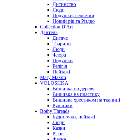
Дитинство
Люди
Подушки, серветки
Новий рік та Різдво
Collection D'Art
Дантель
Дитяче
Тварини
Люди
Флора
Подушки
Релігія
Пейзажі
Mary Maxim
VOLOSHKA
Вишивка по дереву
Вишивка на пластику
Вишивка хрестиком на тканині
Рушники
Bothy Threads
Будиночки, пейзажі
Люди
Казки
Різне
Фауна