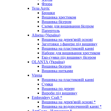
Флора
Тела Артіс
Брошки
Вишивка хрестиком
Вишивка бісером
Схеми для вишивання бісером
Папертоль
Alisena (Україна)
Вишивка на дерев'яній основі
Заготовки з фанери під вишивку
Вишивка на пластиковій канві
Набори для вишивання хрестиком
Еко-сумки під вишивку бісером
OLANTA (Україна)
Вишивка бісером
Вишивка нитками
Virena
Вишивка на пластиковій канві
Сумки
Вишивка по дереву
Вироби під вишивку
Embroidery Craft *
Вишивка на дерев'яній основі *
Вишивка на водорозчинній канві *
АртСоло - Натхнення *