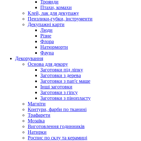
Троянди
Птахи, комахи
Клей, лак для декупажу
Пензлики-губки, інструменти
Декупажні карти
Люди
Різне
Флора
Натюрморти
Фауна
Декорування
Основа для декору
Заготовки під ліпку
Заготовки з дерева
Заготовки з пап'є маше
Інші заготовки
Заготовки з гіпсу
Заготовки з пінопласту
Магніти
Контури, фарби по тканині
Трафарети
Мозаїка
Виготовлення годинників
Натирки
Роспис по склу та керамиці