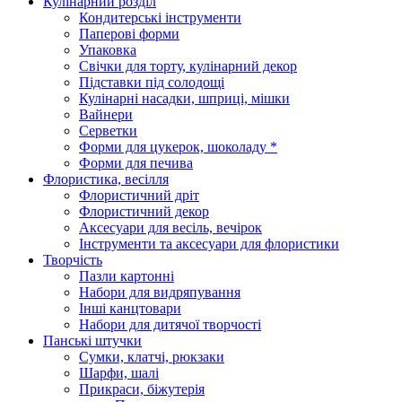
Кулінарний розділ
Кондитерські інструменти
Паперові форми
Упаковка
Свічки для торту, кулінарний декор
Підставки під солодощі
Кулінарні насадки, шприці, мішки
Вайнери
Серветки
Форми для цукерок, шоколаду *
Форми для печива
Флористика, весілля
Флористичний дріт
Флористичний декор
Аксесуари для весіль, вечірок
Інструменти та аксесуари для флористики
Творчість
Пазли картонні
Набори для видряпування
Інші канцтовари
Набори для дитячої творчості
Панські штучки
Сумки, клатчі, рюкзаки
Шарфи, шалі
Прикраси, біжутерія