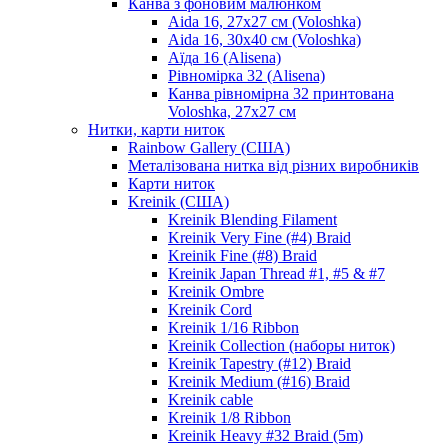
Канва з фоновим малюнком
Aida 16, 27х27 см (Voloshka)
Aida 16, 30х40 см (Voloshka)
Аїда 16 (Alisena)
Рівномірка 32 (Alisena)
Канва рівномірна 32 принтована
Voloshka, 27х27 см
Нитки, карти ниток
Rainbow Gallery (США)
Металізована нитка від різних виробників
Карти ниток
Kreinik (США)
Kreinik Blending Filament
Kreinik Very Fine (#4) Braid
Kreinik Fine (#8) Braid
Kreinik Japan Thread #1, #5 & #7
Kreinik Ombre
Kreinik Cord
Kreinik 1/16 Ribbon
Kreinik Collection (наборы ниток)
Kreinik Tapestry (#12) Braid
Kreinik Medium (#16) Braid
Kreinik cable
Kreinik 1/8 Ribbon
Kreinik Heavy #32 Braid (5m)