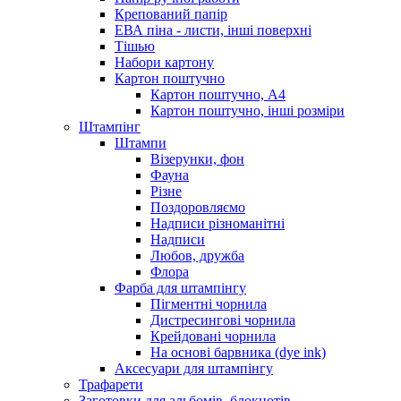
Крепований папір
ЕВА піна - листи, інші поверхні
Тішью
Набори картону
Картон поштучно
Картон поштучно, А4
Картон поштучно, інші розміри
Штампінг
Штампи
Візерунки, фон
Фауна
Різне
Поздоровляємо
Надписи різноманітні
Надписи
Любов, дружба
Флора
Фарба для штампінгу
Пігментні чорнила
Дистресингові чорнила
Крейдовані чорнила
На основі барвника (dye ink)
Аксесуари для штампінгу
Трафарети
Заготовки для альбомів, блокнотів