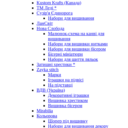
Kustom Krafts (Канада)
ТМ Леді *
Сузір'я Єдинорога
Набори для вишивання
ЛанСвіт
Нова Слобода
Малюнок-схема на канві для
вишивання
Набори для вишивки нитками
Набори для вишивки бісером
Бісерні мініатюри
Набори для шиття ляльок
Затишні хрестики *
Zayka stitch
Марки
Іграшки на підвісі
На підставці
ВДВ (Україна)
Декоративні іграшки
Вишивка хрестиком
Вишивка бісером
Mirabilia
Кольорова
Шопер під вишивку
Набори для вишивання декору