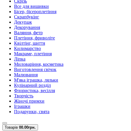
Скрізь
Все для вишивки
Бісер, бісероплетіння
Скрапбукінг
Декупаж
Декорування
Валяння, фетр
Плетіння, фриволіте
Квілтінг, шиття
Килимарство
Макраме, плетіння
Ліпка
Миловаріння, косметика
Виготовлення свічок
Малювання
М'яка іграшка, ляльки
Кулінарний розділ
Флористика, весілля
Творчість
Жіночі примхи
Іграшки
Подарунки, свята
Товарів
0
0.00грн.