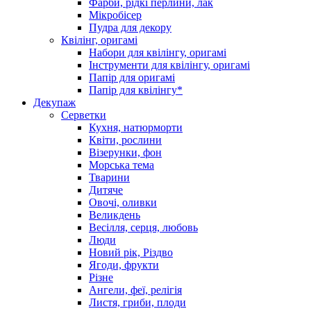
Фарби, рідкі перлини, лак
Мікробісер
Пудра для декору
Квілінг, оригамі
Набори для квілінгу, оригамі
Інструменти для квілінгу, оригамі
Папір для оригамі
Папір для квілінгу*
Декупаж
Серветки
Кухня, натюрморти
Квіти, рослини
Візерунки, фон
Морська тема
Тварини
Дитяче
Овочі, оливки
Великдень
Весілля, серця, любовь
Люди
Новий рік, Різдво
Ягоди, фрукти
Різне
Ангели, феї, релігія
Листя, гриби, плоди