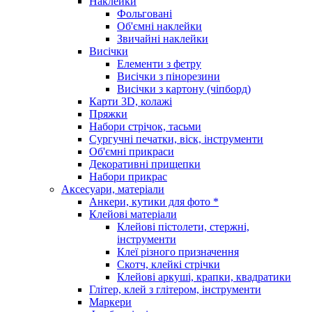
Наклейки
Фольговані
Об'ємні наклейки
Звичайні наклейки
Висічки
Елементи з фетру
Висічки з пінорезини
Висічки з картону (чіпборд)
Карти 3D, колажі
Пряжки
Набори стрічок, тасьми
Сургучні печатки, віск, інструменти
Об'ємні прикраси
Декоративні прищепки
Набори прикрас
Аксесуари, матеріали
Анкери, кутики для фото *
Клейові матеріали
Клейові пістолети, стержні,
інструменти
Клеї різного призначення
Скотч, клейкі стрічки
Клейові аркуші, крапки, квадратики
Глітер, клей з глітером, інструменти
Маркери