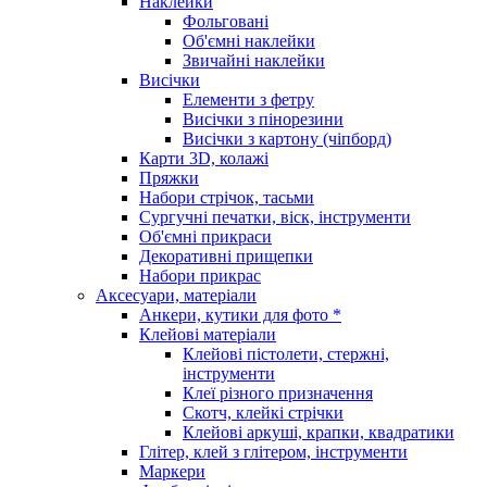
Наклейки
Фольговані
Об'ємні наклейки
Звичайні наклейки
Висічки
Елементи з фетру
Висічки з пінорезини
Висічки з картону (чіпборд)
Карти 3D, колажі
Пряжки
Набори стрічок, тасьми
Сургучні печатки, віск, інструменти
Об'ємні прикраси
Декоративні прищепки
Набори прикрас
Аксесуари, матеріали
Анкери, кутики для фото *
Клейові матеріали
Клейові пістолети, стержні,
інструменти
Клеї різного призначення
Скотч, клейкі стрічки
Клейові аркуші, крапки, квадратики
Глітер, клей з глітером, інструменти
Маркери