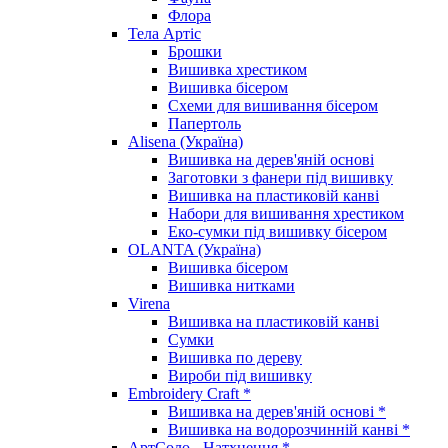
Флора
Тела Артіс
Брошки
Вишивка хрестиком
Вишивка бісером
Схеми для вишивання бісером
Папертоль
Alisena (Україна)
Вишивка на дерев'яній основі
Заготовки з фанери під вишивку
Вишивка на пластиковій канві
Набори для вишивання хрестиком
Еко-сумки під вишивку бісером
OLANTA (Україна)
Вишивка бісером
Вишивка нитками
Virena
Вишивка на пластиковій канві
Сумки
Вишивка по дереву
Вироби під вишивку
Embroidery Craft *
Вишивка на дерев'яній основі *
Вишивка на водорозчинній канві *
АртСоло - Натхнення *