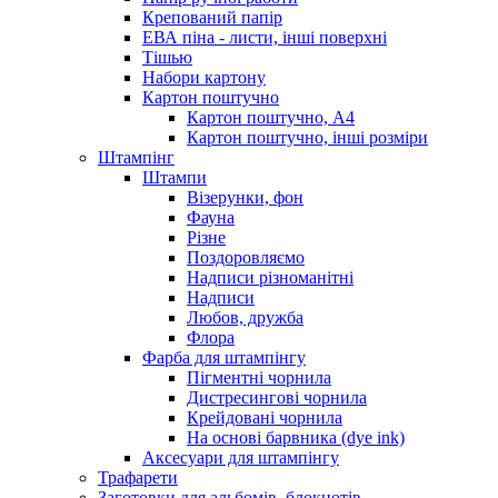
Крепований папір
ЕВА піна - листи, інші поверхні
Тішью
Набори картону
Картон поштучно
Картон поштучно, А4
Картон поштучно, інші розміри
Штампінг
Штампи
Візерунки, фон
Фауна
Різне
Поздоровляємо
Надписи різноманітні
Надписи
Любов, дружба
Флора
Фарба для штампінгу
Пігментні чорнила
Дистресингові чорнила
Крейдовані чорнила
На основі барвника (dye ink)
Аксесуари для штампінгу
Трафарети
Заготовки для альбомів, блокнотів