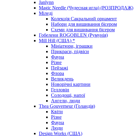
Janlynn
Magic Needle (Чудесная игла) (РОЗПРОДАЖ)
Міледі
Колекція Сакральний орнамент
Набори для вишивання бісером
Схеми для вишивання бісером
Гобелени ROGOBLEN (Румунія)
Mill Hill (США) *
Мініатюри, іграшки
Прикраси, підвіси
Фауна
Різне
Пейзажі
Флора
Великдень
Новорічні картини
Гелловін
Солодощі, напої
Ангели, люди
Thea Gouverneur (Голандія)
Квіти
Різне
Фауна
Люди
Design Works (США)