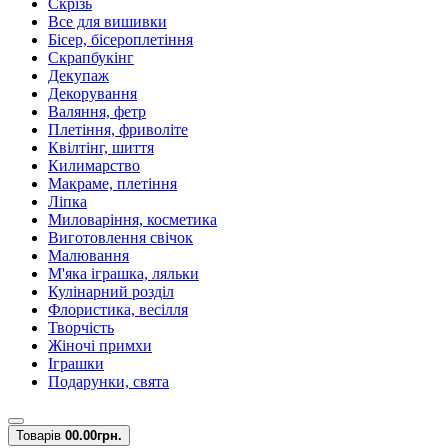
Скрізь
Все для вишивки
Бісер, бісероплетіння
Скрапбукінг
Декупаж
Декорування
Валяння, фетр
Плетіння, фриволіте
Квілтінг, шиття
Килимарство
Макраме, плетіння
Ліпка
Миловаріння, косметика
Виготовлення свічок
Малювання
М'яка іграшка, ляльки
Кулінарний розділ
Флористика, весілля
Творчість
Жіночі примхи
Іграшки
Подарунки, свята
Товарів
0
0.00грн.