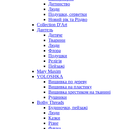
Дитинство
Люди
Подушки, серветки
Новий рік та Різдво
Collection D'Art
Дантель
Дитяче
Тварини
Люди
Флора
Подушки
Релігія
Пейзажі
Mary Maxim
VOLOSHKA
Вишивка по дереву
Вишивка на пластику
Вишивка хрестиком на тканині
Рушники
Bothy Threads
Будиночки, пейзажі
Люди
Казки
Різне
Фауна