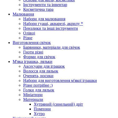
Інструменти та інвентар
Косметична тара
Малювання
Набори для малювання
Набори гуаші, акварелі, акрилу *
Пензлики та інші інструменти
Олівці
Різне
Виготовлення свічок
Барвники, матеріали для свічок
Гноти різні
Форми для свічок
М'яка іграшка, ляльки
Аксесуари для іграшок
Волосся для ляльок
Оченята, носики
Набори для виготовлення м'якої іграшки
Різне потрібне :)
Голки для ляльок
Мініатюри
Материали
Хутряний (синельний) дріт
Помпони
Хутро