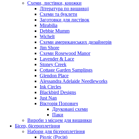
Схеми, листівки, книжки
Література по вишивці
Схеми та буклети
Заготовки для листівок
Mirabilia
Debbie Mumm
Wichelt
Схеми американських дизайнерів
Jim Shore
Cхеми Rosewood Manor
Lavender & Lace
Stoney Creek
Cottage Garden Samplings
Glendon Place
Alessandra Adelaide Needleworks
Ink Circles
Blackbird Designs
Just Nan
Вікторія Попович
Друковані схеми
Паки
Вироби з місцем для вишивки
Бісер, бісероплетіння
Набори для бісероплетіння
Ріоліс (Росія)