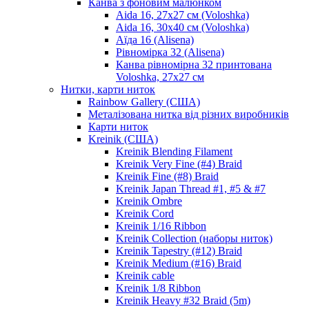
Канва з фоновим малюнком
Aida 16, 27х27 см (Voloshka)
Aida 16, 30х40 см (Voloshka)
Аїда 16 (Alisena)
Рівномірка 32 (Alisena)
Канва рівномірна 32 принтована
Voloshka, 27х27 см
Нитки, карти ниток
Rainbow Gallery (США)
Металізована нитка від різних виробників
Карти ниток
Kreinik (США)
Kreinik Blending Filament
Kreinik Very Fine (#4) Braid
Kreinik Fine (#8) Braid
Kreinik Japan Thread #1, #5 & #7
Kreinik Ombre
Kreinik Cord
Kreinik 1/16 Ribbon
Kreinik Collection (наборы ниток)
Kreinik Tapestry (#12) Braid
Kreinik Medium (#16) Braid
Kreinik cable
Kreinik 1/8 Ribbon
Kreinik Heavy #32 Braid (5m)