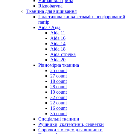
Наніашвілі Ірина
Riznobarvna
Тканина для вишивання
Пластикова канва, страмін, перфорований
папір
Aida / Аіда
Aida 11
Aida 16
Aida 14
Aida 18
Aida-стрічка
Aida 20
Рівномірна тканина
25 count
27 count
18 count
28 count
10 count
32 count
22 count
16 count
35 count
Спеціальні тканини
Рушники, скатертини, серветки
Сорочки з місцем для вишивки