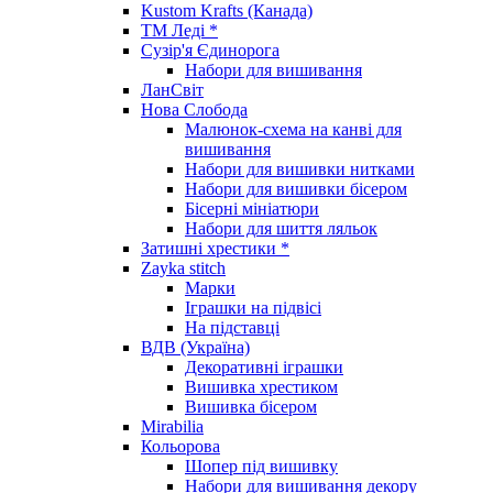
Kustom Krafts (Канада)
ТМ Леді *
Сузір'я Єдинорога
Набори для вишивання
ЛанСвіт
Нова Слобода
Малюнок-схема на канві для
вишивання
Набори для вишивки нитками
Набори для вишивки бісером
Бісерні мініатюри
Набори для шиття ляльок
Затишні хрестики *
Zayka stitch
Марки
Іграшки на підвісі
На підставці
ВДВ (Україна)
Декоративні іграшки
Вишивка хрестиком
Вишивка бісером
Mirabilia
Кольорова
Шопер під вишивку
Набори для вишивання декору