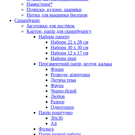
Намистини*
Підвіски, кулони, шарміки
Нитки для вышивки бисером
Скрапбукінг
Заготовки для листівок
Картон, папір для скрапбукінгу
Набори паперу
Набори 22 х 28 см
Набори 30 х 30 см
Набори 12 х 17 см
Набори інші
Пергаментний папір, велум, калька
Флора
Розводи, візерунки
Дитяча тема
Фауна
Чорно-білий
Любов
Разное
Однотонна
Папір поштучно
30х30
А4
Фольга
Папір ручної работи