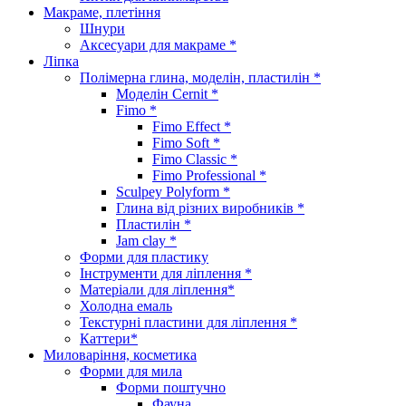
Макраме, плетіння
Шнури
Аксесуари для макраме *
Ліпка
Полімерна глина, моделін, пластилін *
Моделін Cernit *
Fimo *
Fimo Effect *
Fimo Soft *
Fimo Classic *
Fimo Professional *
Sculpey Polyform *
Глина від різних виробників *
Пластилін *
Jam clay *
Форми для пластику
Інструменти для ліплення *
Матеріали для ліплення*
Холодна емаль
Текстурні пластини для ліплення *
Каттери*
Миловаріння, косметика
Форми для мила
Форми поштучно
Фауна