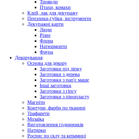
Троянди
Птахи, комахи
Клей, лак для декупажу
Пензлики-губки, інструменти
Декупажні карти
Люди
Різне
Флора
Натюрморти
Фауна
Декорування
Основа для декору
Заготовки під ліпку
Заготовки з дерева
Заготовки з пап'є маше
Інші заготовки
Заготовки з гіпсу
Заготовки з пінопласту
Магніти
Контури, фарби по тканині
Трафарети
Мозаїка
Виготовлення годинників
Натирки
Роспис по склу та керамиці