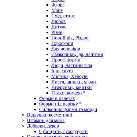
Флора
Море
Схід, етнос
Любов
Дитяче
Різне
Новий рік, Різдво
Гороскопи
Для чоловіків
Смаколики, їда, напитки
Прості форми
Люди, частини тіла
Інші свята
Містика, Хелоуїн
Листя, шишки, ягоди
Візерунки, завитки
Птахи, комахи *
Форми в палетах
Форми під нарізку *
Силіконові форми та молди
Віддушки косметичні
Штампи для мила
Добавки, декор
Сухоцвіти, сухофрукти
Основа для мила, косметики