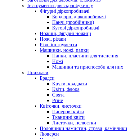
Інструменти для скрапбукингу
Фігурні діркопробивачі
Бордюрні діркопробивачі
Панчі (пробійники)
Кутові діркопробивачі
Ножиці, фігурні ножиці
Ножі, різаки
Різні інструменти
Машинки, ножі, папки
Папки, пластини для тиснення
Ножі
Машинки та приспособи для них
Прикраси
Брадси
Круги, квадрати
Квіти, флора
Свята
Різне
Квіточки, листочки
Паперові квіти
Тканинні квіти
Листочки, пелюстки
Половинки намистин, стрази, камінчики
Люверси