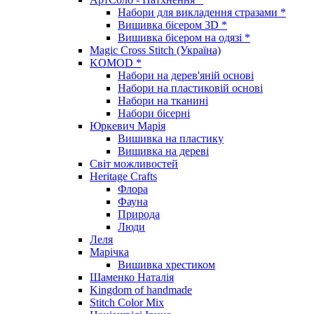
Набори для викладення стразами *
Вишивка бісером 3D *
Вишивка бісером на одязі *
Magic Cross Stitch (Україна)
KOMOD *
Набори на дерев'яній основі
Набори на пластиковій основі
Набори на тканині
Набори бісерні
Юркевич Марія
Вишивка на пластику
Вишивка на дереві
Світ можливостей
Heritage Crafts
Флора
Фауна
Природа
Люди
Леля
Марічка
Вишивка хрестиком
Шаменко Наталія
Kingdom of handmade
Stitch Color Mix