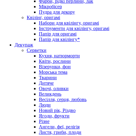
Фарби, рідкі перлини, лак
Мікробісер
Пудра для декору
Квілінг, оригамі
Набори для квілінгу, оригамі
Інструменти для квілінгу, оригамі
Папір для оригамі
Папір для квілінгу*
Декупаж
Серветки
Кухня, натюрморти
Квіти, рослини
Візерунки, фон
Морська тема
Тварини
Дитяче
Овочі, оливки
Великдень
Весілля, серця, любовь
Люди
Новий рік, Різдво
Ягоди, фрукти
Різне
Ангели, феї, релігія
Листя, гриби, плоди