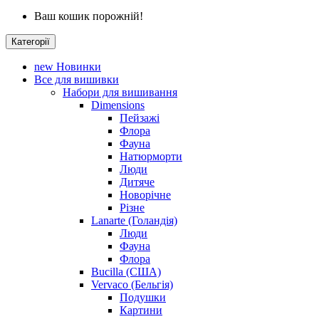
Ваш кошик порожній!
Категорії
new
Новинки
Все для вишивки
Набори для вишивання
Dimensions
Пейзажі
Флора
Фауна
Натюрморти
Люди
Дитяче
Новорічне
Різне
Lanarte (Голандія)
Люди
Фауна
Флора
Bucilla (США)
Vervaco (Бельгія)
Подушки
Картини