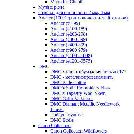
Micro Ice Chenill
Муліне різне
Стрічки для вишивання 2 мм, 4 мм
Anchor (100% длинноволокнистый хлопок)
Anchor (#1-99)
Anchor (#100-189)
Anchor (#203-298)
Anchor (#300-399)
Anchor (#400-899)
Anchor (#900-979)
Anchor (#1001-1098)
Anchor (#1201-9575)
DMC
DMC хлопчатобумажная нить art.177
DMC - металлизированая нить
DMC Perle Cotton
DMC® Satin Embroidery Floss
DMC® Tapestry Wool Skein
DMC Color Variations
DMC Diamant Metallic Needlework
Thread
Наборы мулине
DMC Etoile
Caron Collection
Caron Collection Wildflowers