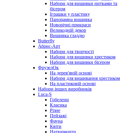
Набори для вишивки нитками та
бісером
Іграшки у пластику
Панорамна вишивка
Новорічні прикраси
Великодній декор
Вишивка гладдю
Butterfly
Абрис-Арт
Набори для творчості
Набори для вишивки хрестиком
Набори для вишивки бісером
ФрузелОк
На дерев'яній основі
Набори для вишивання хрестиком
На пластиковій основі
Набори інших виробників
Luca-S
Гобелени
Класика
Різне
Пейзажі
Фауна
Квіти
Натюрморти