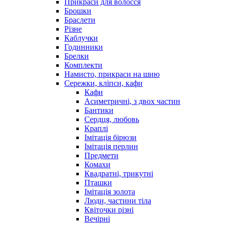
Прикраси для волосся
Брошки
Браслети
Різне
Каблучки
Годинники
Брелки
Комплекти
Намисто, прикраси на шию
Сережки, кліпси, кафи
Кафи
Асиметричні, з двох частин
Бантики
Сердця, любовь
Краплі
Імітація бірюзи
Імітація перлин
Предмети
Комахи
Квадратні, трикутні
Пташки
Імітація золота
Люди, частини тіла
Квіточки різні
Вечірні