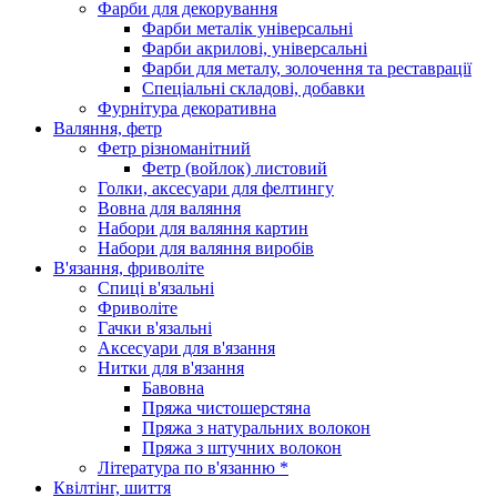
Фарби для декорування
Фарби металік універсальні
Фарби акрилові, універсальні
Фарби для металу, золочення та реставрації
Спеціальні складові, добавки
Фурнітура декоративна
Валяння, фетр
Фетр різноманітний
Фетр (войлок) листовий
Голки, аксесуари для фелтингу
Вовна для валяння
Набори для валяння картин
Набори для валяння виробів
В'язання, фриволіте
Спиці в'язальні
Фриволіте
Гачки в'язальні
Аксесуари для в'язання
Нитки для в'язання
Бавовна
Пряжа чистошерстяна
Пряжа з натуральних волокон
Пряжа з штучних волокон
Література по в'язанню *
Квілтінг, шиття