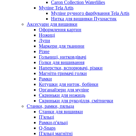
Caron Collection Waterlilies
Муліне Tela Artis
Муліне ручного фарбування Tela Artis
Нитка для вишивки Пухнастик
Аксесуари для вишивки
Оформлення картин
Ножиці
Лупи
Маркери для тканини
Різне
Гольниці, нитковдівачі
Голки для вишивання
Наперстки, вспорювачі, різаки
Магніти-тримачі голки
Рамки
Котушки для ниток, бобінки
Органайзери для муліне
Скриньки для ножиць
Скриньки для рукоділля, смітнички
Станки, рамки, пяльца
Станки для вишивки
П'яльці
Рамки-п'яльці
Q-Snaps
П'яльці магнітні