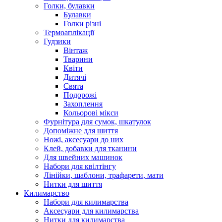
Голки, булавки
Булавки
Голки різні
Термоаплікації
Гудзики
Вінтаж
Тварини
Квіти
Дитячі
Свята
Подорожі
Захоплення
Кольорові мікси
Фурнітура для сумок, шкатулок
Допоміжне для шиття
Ножі, аксесуари до них
Клей, добавки для тканини
Для швейних машинок
Набори для квілтінгу
Лінійки, шаблони, трафарети, мати
Нитки для шиття
Килимарство
Набори для килимарства
Аксесуари для килимарства
Нитки для килимарства