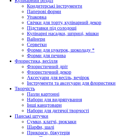
Кулінарний розділ
Кондитерські інструменти
Паперові форми
Упаковка
Свічки для торту, кулінарний декор
Підставки під солодощі
Кулінарні насадки, шприці, мішки
Вайнери
Серветки
Форми для цукерок, шоколаду *
Форми для печива
Флористика, весілля
Флористичний дріт
Флористичний декор
Аксесуари для весіль, вечірок
Інструменти та аксесуари для флористики
Творчість
Пазли картонні
Набори для видряпування
Інші канцтовари
Набори для дитячої творчості
Панські штучки
Сумки, клатчі, рюкзаки
Шарфи, шалі
Прикраси, біжутерія