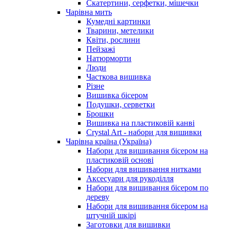
Скатертини, серфетки, мішечки
Чарiвна мить
Кумедні картинки
Тварини, метелики
Квіти, рослини
Пейзажі
Натюрморти
Люди
Часткова вишивка
Різне
Вишивка бісером
Подушки, серветки
Брошки
Вишивка на пластиковій канві
Crystal Art - набори для вишивки
Чарівна країна (Україна)
Набори для вишивання бісером на
пластиковій основі
Набори для вишивання нитками
Аксесуари для рукоділля
Набори для вишивання бісером по
дереву
Набори для вишивання бісером на
штучній шкірі
Заготовки для вишивки