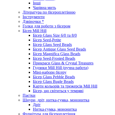
Інші
Чарівна мить
Література по бісероплетінню
Інструменти
Дзвіночки *
Голки для роботи з бісером
Бісер Mill Hill
Бісер Glass Size 6/0 та 8/0
Бісер Seed-Petite
Бісер Glass Seed Beads
Бісер Antique Glass Seed Beads
Бісер Magnifica Glass Beads
Бісер Seed-Frosted Beads
Прикраси Glass & Crystal Treasures
Гудзики Mill Hill (ручна работа)
Міні-набори бісеру
Бісер Glass Pebble Beads
Бісер Glass Bugle Beads
Карти кольорів та трежерсів Mill Hill
Бісер, що світиться у темряві
Паєтки
Шнури, дріт, нитка-гумка, мононитка
Дріт
Нитка-гумка, мононитка
Фурнітура для бісероплетіння