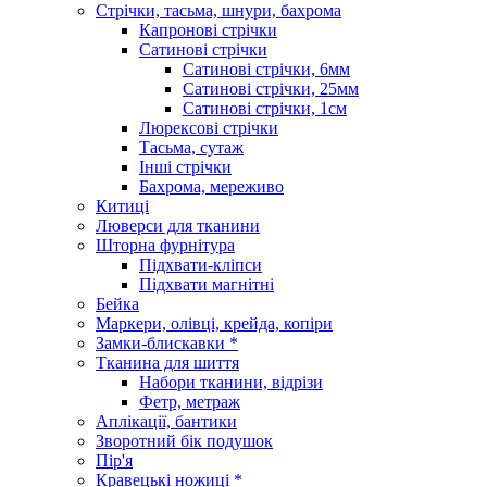
Стрічки, тасьма, шнури, бахрома
Капронові стрічки
Сатинові стрічки
Сатинові стрічки, 6мм
Сатинові стрічки, 25мм
Сатинові стрічки, 1см
Люрексові стрічки
Тасьма, сутаж
Інші стрічки
Бахрома, мереживо
Китиці
Люверси для тканини
Шторна фурнітура
Підхвати-кліпси
Підхвати магнітні
Бейка
Маркери, олівці, крейда, копіри
Замки-блискавки *
Тканина для шиття
Набори тканини, відрізи
Фетр, метраж
Аплікації, бантики
Зворотний бік подушок
Пір'я
Кравецькі ножиці *