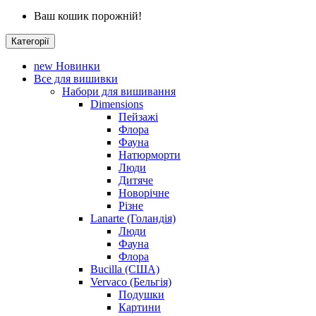
Ваш кошик порожній!
Категорії
new
Новинки
Все для вишивки
Набори для вишивання
Dimensions
Пейзажі
Флора
Фауна
Натюрморти
Люди
Дитяче
Новорічне
Різне
Lanarte (Голандія)
Люди
Фауна
Флора
Bucilla (США)
Vervaco (Бельгія)
Подушки
Картини