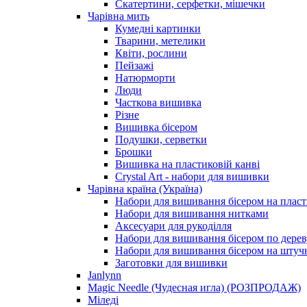
Скатертини, серфетки, мішечки
Чарiвна мить
Кумедні картинки
Тварини, метелики
Квіти, рослини
Пейзажі
Натюрморти
Люди
Часткова вишивка
Різне
Вишивка бісером
Подушки, серветки
Брошки
Вишивка на пластиковій канві
Crystal Art - набори для вишивки
Чарівна країна (Україна)
Набори для вишивання бісером на пласт
Набори для вишивання нитками
Аксесуари для рукоділля
Набори для вишивання бісером по дерев
Набори для вишивання бісером на штучн
Заготовки для вишивки
Janlynn
Magic Needle (Чудесная игла) (РОЗПРОДАЖ)
Міледі