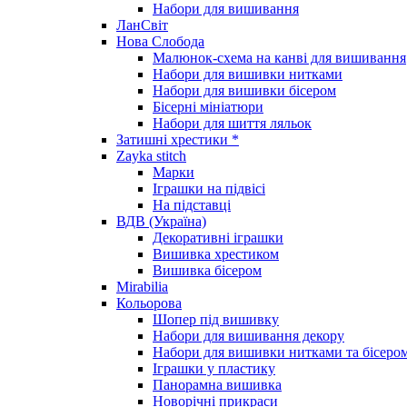
Набори для вишивання
ЛанСвіт
Нова Слобода
Малюнок-схема на канві для вишивання
Набори для вишивки нитками
Набори для вишивки бісером
Бісерні мініатюри
Набори для шиття ляльок
Затишні хрестики *
Zayka stitch
Марки
Іграшки на підвісі
На підставці
ВДВ (Україна)
Декоративні іграшки
Вишивка хрестиком
Вишивка бісером
Mirabilia
Кольорова
Шопер під вишивку
Набори для вишивання декору
Набори для вишивки нитками та бісеро
Іграшки у пластику
Панорамна вишивка
Новорічні прикраси