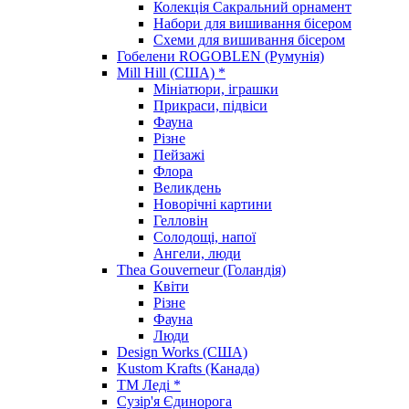
Колекція Сакральний орнамент
Набори для вишивання бісером
Схеми для вишивання бісером
Гобелени ROGOBLEN (Румунія)
Mill Hill (США) *
Мініатюри, іграшки
Прикраси, підвіси
Фауна
Різне
Пейзажі
Флора
Великдень
Новорічні картини
Гелловін
Солодощі, напої
Ангели, люди
Thea Gouverneur (Голандія)
Квіти
Різне
Фауна
Люди
Design Works (США)
Kustom Krafts (Канада)
ТМ Леді *
Сузір'я Єдинорога