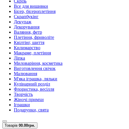
Скрізь
Все для вишивки
Бісер, бісероплетіння
Скрапбукінг
Декупаж
Декорування
Валяння, фетр
Плетіння, фриволіте
Квілтінг, шиття
Килимарство
Макраме, плетіння
Ліпка
Миловаріння, косметика
Виготовлення свічок
Малювання
М'яка іграшка, ляльки
Кулінарний розділ
Флористика, весілля
Творчість
Жіночі примхи
Іграшки
Подарунки, свята
Товарів
0
0.00грн.