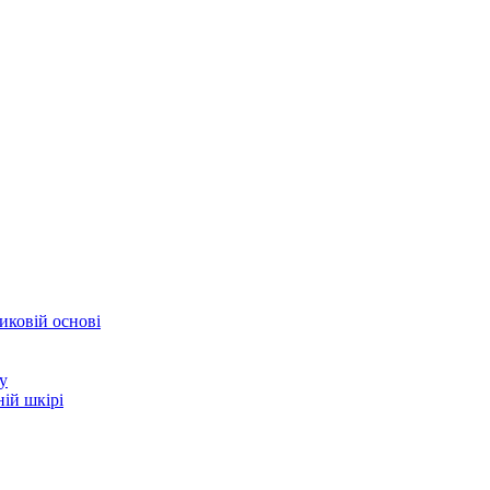
иковій основі
у
ій шкірі