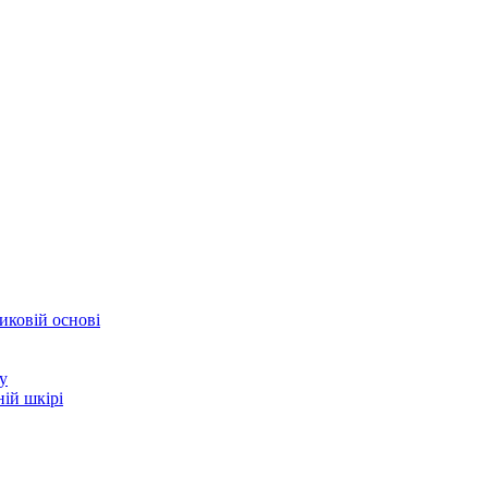
иковій основі
у
ій шкірі