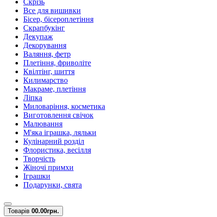
Скрізь
Все для вишивки
Бісер, бісероплетіння
Скрапбукінг
Декупаж
Декорування
Валяння, фетр
Плетіння, фриволіте
Квілтінг, шиття
Килимарство
Макраме, плетіння
Ліпка
Миловаріння, косметика
Виготовлення свічок
Малювання
М'яка іграшка, ляльки
Кулінарний розділ
Флористика, весілля
Творчість
Жіночі примхи
Іграшки
Подарунки, свята
Товарів
0
0.00грн.