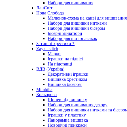
Набори для вишивання
ЛанСвіт
Нова Слобода
Малюнок-схема на канві для вишивання
Набори для вишивки нитками
Набори для вишивки бісером
Бісерні мініатюри
Набори для шиття ляльок
Затишні хрестики *
Zayka stitch
Марки
Іграшки на підвісі
На підставці
ВДВ (Україна)
Декоративні іграшки
Вишивка хрестиком
Вишивка бісером
Mirabilia
Кольорова
Шопер під вишивку
Набори для вишивання декору
Набори для вишивки нитками та бісеро
Іграшки у пластику
Панорамна вишивка
Новорічні прикраси