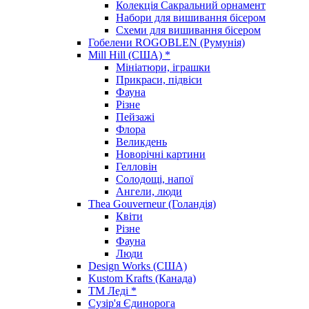
Колекція Сакральний орнамент
Набори для вишивання бісером
Схеми для вишивання бісером
Гобелени ROGOBLEN (Румунія)
Mill Hill (США) *
Мініатюри, іграшки
Прикраси, підвіси
Фауна
Різне
Пейзажі
Флора
Великдень
Новорічні картини
Гелловін
Солодощі, напої
Ангели, люди
Thea Gouverneur (Голандія)
Квіти
Різне
Фауна
Люди
Design Works (США)
Kustom Krafts (Канада)
ТМ Леді *
Сузір'я Єдинорога