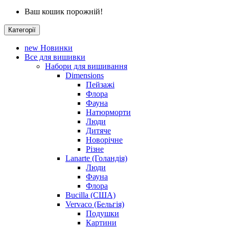
Ваш кошик порожній!
Категорії
new
Новинки
Все для вишивки
Набори для вишивання
Dimensions
Пейзажі
Флора
Фауна
Натюрморти
Люди
Дитяче
Новорічне
Різне
Lanarte (Голандія)
Люди
Фауна
Флора
Bucilla (США)
Vervaco (Бельгія)
Подушки
Картини