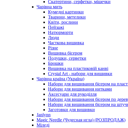
Скатертини, серфетки, мішечки
Чарiвна мить
Кумедні картинки
Тварини, метелики
Квіти, рослини
Пейзажі
Натюрморти
Люди
Часткова вишивка
Різне
Вишивка бісером
Подушки, серветки
Брошки
Вишивка на пластиковій канві
Crystal Art - набори для вишивки
Чарівна країна (Україна)
Набори для вишивання бісером на пласт
Набори для вишивання нитками
Аксесуари для рукоділля
Набори для вишивання бісером по дерев
Набори для вишивання бісером на штучн
Заготовки для вишивки
Janlynn
Magic Needle (Чудесная игла) (РОЗПРОДАЖ)
Міледі