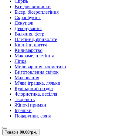
Скрізь
Все для вишивки
Бісер, бісероплетіння
Скрапбукінг
Декупаж
Декорування
Валяння, фетр
Плетіння, фриволіте
Квілтінг, шиття
Килимарство
Макраме, плетіння
Ліпка
Миловаріння, косметика
Виготовлення свічок
Малювання
М'яка іграшка, ляльки
Кулінарний розділ
Флористика, весілля
Творчість
Жіночі примхи
Іграшки
Подарунки, свята
Товарів
0
0.00грн.