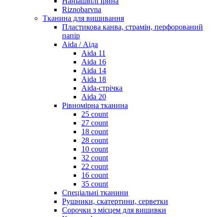
Наніашвілі Ірина
Riznobarvna
Тканина для вишивання
Пластикова канва, страмін, перфорований
папір
Aida / Аіда
Aida 11
Aida 16
Aida 14
Aida 18
Aida-стрічка
Aida 20
Рівномірна тканина
25 count
27 count
18 count
28 count
10 count
32 count
22 count
16 count
35 count
Спеціальні тканини
Рушники, скатертини, серветки
Сорочки з місцем для вишивки