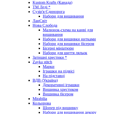
Kustom Krafts (Канада)
ТМ Леді *
Сузір'я Єдинорога
Набори для вишивання
ЛанСвіт
Нова Слобода
Малюнок-схема на канві для
вишивання
Набори для вишивки нитками
Набори для вишивки бісером
Бісерні мініатюри
Набори для шиття ляльок
Затишні хрестики *
Zayka stitch
Марки
Іграшки на підвісі
На підставці
ВДВ (Україна)
Декоративні іграшки
Вишивка хрестиком
Вишивка бісером
Mirabilia
Кольорова
Шопер під вишивку
Набори для вишивання декору