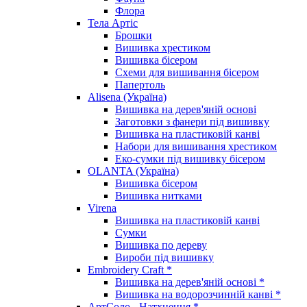
Флора
Тела Артіс
Брошки
Вишивка хрестиком
Вишивка бісером
Схеми для вишивання бісером
Папертоль
Alisena (Україна)
Вишивка на дерев'яній основі
Заготовки з фанери під вишивку
Вишивка на пластиковій канві
Набори для вишивання хрестиком
Еко-сумки під вишивку бісером
OLANTA (Україна)
Вишивка бісером
Вишивка нитками
Virena
Вишивка на пластиковій канві
Сумки
Вишивка по дереву
Вироби під вишивку
Embroidery Craft *
Вишивка на дерев'яній основі *
Вишивка на водорозчинній канві *
АртСоло - Натхнення *