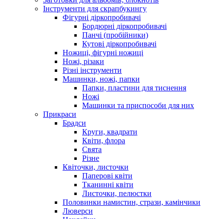
Інструменти для скрапбукингу
Фігурні діркопробивачі
Бордюрні діркопробивачі
Панчі (пробійники)
Кутові діркопробивачі
Ножиці, фігурні ножиці
Ножі, різаки
Різні інструменти
Машинки, ножі, папки
Папки, пластини для тиснення
Ножі
Машинки та приспособи для них
Прикраси
Брадси
Круги, квадрати
Квіти, флора
Свята
Різне
Квіточки, листочки
Паперові квіти
Тканинні квіти
Листочки, пелюстки
Половинки намистин, стрази, камінчики
Люверси