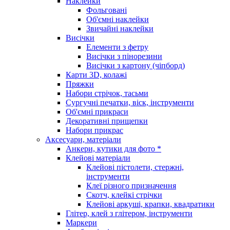
Наклейки
Фольговані
Об'ємні наклейки
Звичайні наклейки
Висічки
Елементи з фетру
Висічки з пінорезини
Висічки з картону (чіпборд)
Карти 3D, колажі
Пряжки
Набори стрічок, тасьми
Сургучні печатки, віск, інструменти
Об'ємні прикраси
Декоративні прищепки
Набори прикрас
Аксесуари, матеріали
Анкери, кутики для фото *
Клейові матеріали
Клейові пістолети, стержні,
інструменти
Клеї різного призначення
Скотч, клейкі стрічки
Клейові аркуші, крапки, квадратики
Глітер, клей з глітером, інструменти
Маркери