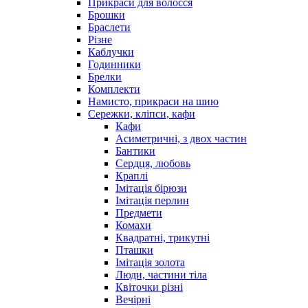
Прикраси для волосся
Брошки
Браслети
Різне
Каблучки
Годинники
Брелки
Комплекти
Намисто, прикраси на шию
Сережки, кліпси, кафи
Кафи
Асиметричні, з двох частин
Бантики
Сердця, любовь
Краплі
Імітація бірюзи
Імітація перлин
Предмети
Комахи
Квадратні, трикутні
Пташки
Імітація золота
Люди, частини тіла
Квіточки різні
Вечірні