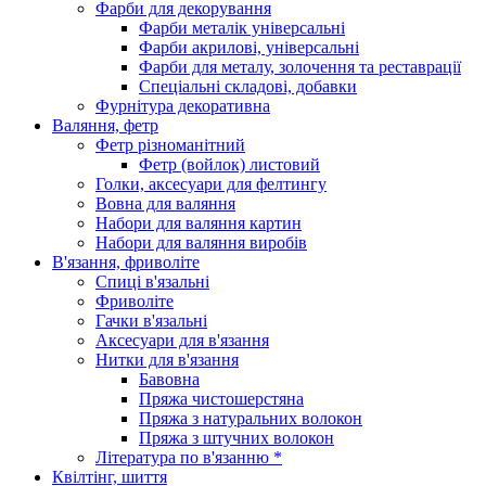
Фарби для декорування
Фарби металік універсальні
Фарби акрилові, універсальні
Фарби для металу, золочення та реставрації
Спеціальні складові, добавки
Фурнітура декоративна
Валяння, фетр
Фетр різноманітний
Фетр (войлок) листовий
Голки, аксесуари для фелтингу
Вовна для валяння
Набори для валяння картин
Набори для валяння виробів
В'язання, фриволіте
Спиці в'язальні
Фриволіте
Гачки в'язальні
Аксесуари для в'язання
Нитки для в'язання
Бавовна
Пряжа чистошерстяна
Пряжа з натуральних волокон
Пряжа з штучних волокон
Література по в'язанню *
Квілтінг, шиття