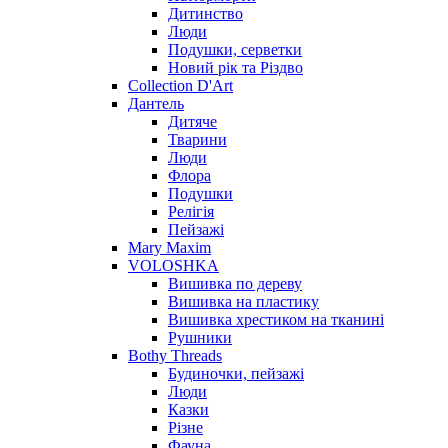
Дитинство
Люди
Подушки, серветки
Новий рік та Різдво
Collection D'Art
Дантель
Дитяче
Тварини
Люди
Флора
Подушки
Релігія
Пейзажі
Mary Maxim
VOLOSHKA
Вишивка по дереву
Вишивка на пластику
Вишивка хрестиком на тканині
Рушники
Bothy Threads
Будиночки, пейзажі
Люди
Казки
Різне
Фауна