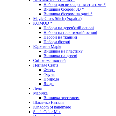
Набори для викладення стразами *
Вишивка бісером 3D *
Вишивка бісером на одязі *
Magic Cross Stitch (Україна)
KOMOD *
Набори на дерев'яній основі
Набори на пластиковій основі
Набори на тканині
Набори бісерні
Юркевич Марія
Вишивка на пластику
Вишивка на дереві
Світ можливостей
Heritage Crafts
Флора
Фауна
Природа
Люди
Леля
Марічка
Вишивка хрестиком
Шаменко Наталія
Kingdom of handmade
Stitch Color Mix