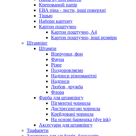
Крепований папір
ЕВА піна - листи, інші поверхні
Тішью
Набори картону
Картон поштучно
Картон поштучно, А4
Картон поштучно, інші розміри
Штампінг
Штампи
Візерунки, фон
Фауна
Різне
Поздоровляємо
Надписи різноманітні
Надписи
Любов, дружба
Флора
Фарба для штампінгу
Пігментні чорнила
Дистресингові чорнила
Крейдовані чорнила
На основі барвника (dye ink)
Аксесуари для штампінгу
Трафарети
Заготовки для альбомів, блокнотів