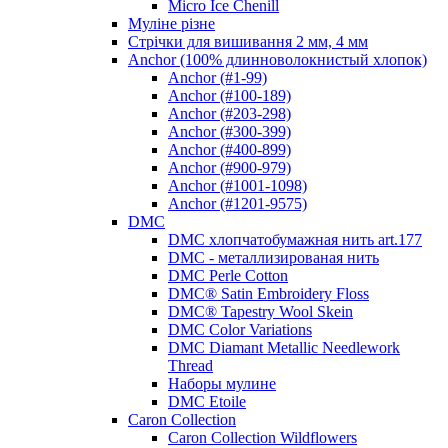
Micro Ice Chenill
Муліне різне
Стрічки для вишивання 2 мм, 4 мм
Anchor (100% длинноволокнистый хлопок)
Anchor (#1-99)
Anchor (#100-189)
Anchor (#203-298)
Anchor (#300-399)
Anchor (#400-899)
Anchor (#900-979)
Anchor (#1001-1098)
Anchor (#1201-9575)
DMC
DMC хлопчатобумажная нить art.177
DMC - металлизированая нить
DMC Perle Cotton
DMC® Satin Embroidery Floss
DMC® Tapestry Wool Skein
DMC Color Variations
DMC Diamant Metallic Needlework
Thread
Наборы мулине
DMC Etoile
Caron Collection
Caron Collection Wildflowers