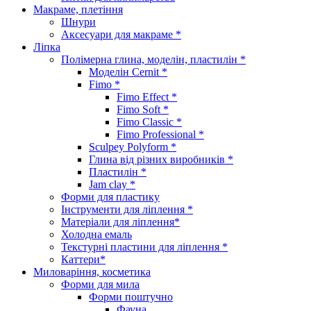
Макраме, плетіння
Шнури
Аксесуари для макраме *
Ліпка
Полімерна глина, моделін, пластилін *
Моделін Cernit *
Fimo *
Fimo Effect *
Fimo Soft *
Fimo Classic *
Fimo Professional *
Sculpey Polyform *
Глина від різних виробників *
Пластилін *
Jam clay *
Форми для пластику
Інструменти для ліплення *
Матеріали для ліплення*
Холодна емаль
Текстурні пластини для ліплення *
Каттери*
Миловаріння, косметика
Форми для мила
Форми поштучно
Фауна