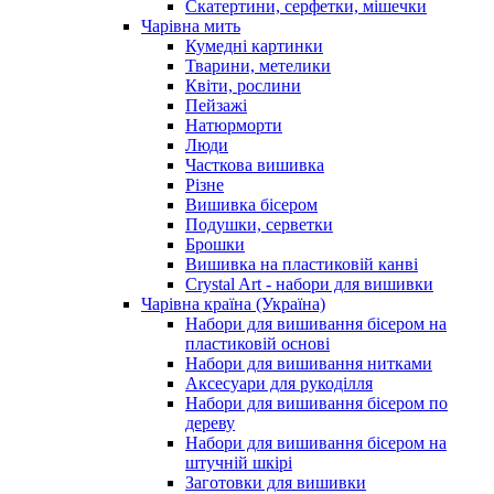
Скатертини, серфетки, мішечки
Чарiвна мить
Кумедні картинки
Тварини, метелики
Квіти, рослини
Пейзажі
Натюрморти
Люди
Часткова вишивка
Різне
Вишивка бісером
Подушки, серветки
Брошки
Вишивка на пластиковій канві
Crystal Art - набори для вишивки
Чарівна країна (Україна)
Набори для вишивання бісером на
пластиковій основі
Набори для вишивання нитками
Аксесуари для рукоділля
Набори для вишивання бісером по
дереву
Набори для вишивання бісером на
штучній шкірі
Заготовки для вишивки