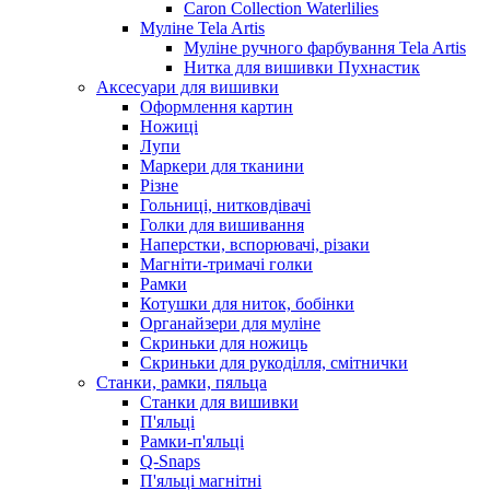
Caron Collection Waterlilies
Муліне Tela Artis
Муліне ручного фарбування Tela Artis
Нитка для вишивки Пухнастик
Аксесуари для вишивки
Оформлення картин
Ножиці
Лупи
Маркери для тканини
Різне
Гольниці, нитковдівачі
Голки для вишивання
Наперстки, вспорювачі, різаки
Магніти-тримачі голки
Рамки
Котушки для ниток, бобінки
Органайзери для муліне
Скриньки для ножиць
Скриньки для рукоділля, смітнички
Станки, рамки, пяльца
Станки для вишивки
П'яльці
Рамки-п'яльці
Q-Snaps
П'яльці магнітні