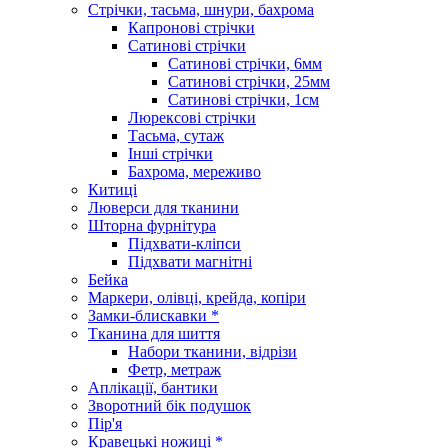
Стрічки, тасьма, шнури, бахрома
Капронові стрічки
Сатинові стрічки
Сатинові стрічки, 6мм
Сатинові стрічки, 25мм
Сатинові стрічки, 1см
Люрексові стрічки
Тасьма, сутаж
Інші стрічки
Бахрома, мереживо
Китиці
Люверси для тканини
Шторна фурнітура
Підхвати-кліпси
Підхвати магнітні
Бейка
Маркери, олівці, крейда, копіри
Замки-блискавки *
Тканина для шиття
Набори тканини, відрізи
Фетр, метраж
Аплікації, бантики
Зворотний бік подушок
Пір'я
Кравецькі ножиці *