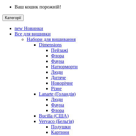
Ваш кошик порожній!
Категорії
new
Новинки
Все для вишивки
Набори для вишивання
Dimensions
Пейзажі
Флора
Фауна
Натюрморти
Люди
Дитяче
Новорічне
Різне
Lanarte (Голандія)
Люди
Фауна
Флора
Bucilla (США)
Vervaco (Бельгія)
Подушки
Картини