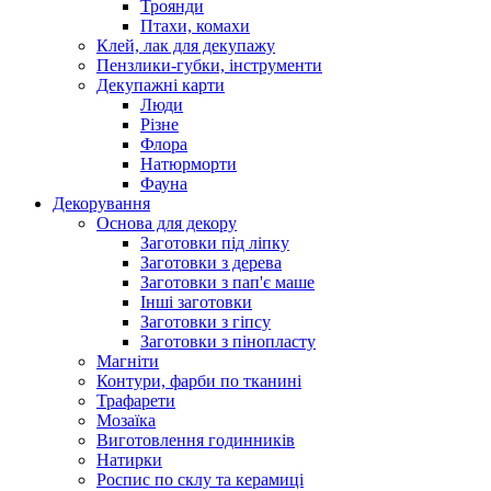
Троянди
Птахи, комахи
Клей, лак для декупажу
Пензлики-губки, інструменти
Декупажні карти
Люди
Різне
Флора
Натюрморти
Фауна
Декорування
Основа для декору
Заготовки під ліпку
Заготовки з дерева
Заготовки з пап'є маше
Інші заготовки
Заготовки з гіпсу
Заготовки з пінопласту
Магніти
Контури, фарби по тканині
Трафарети
Мозаїка
Виготовлення годинників
Натирки
Роспис по склу та керамиці