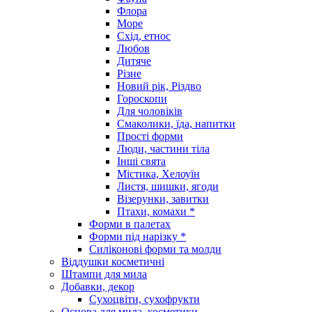
Флора
Море
Схід, етнос
Любов
Дитяче
Різне
Новий рік, Різдво
Гороскопи
Для чоловіків
Смаколики, їда, напитки
Прості форми
Люди, частини тіла
Інші свята
Містика, Хелоуїн
Листя, шишки, ягоди
Візерунки, завитки
Птахи, комахи *
Форми в палетах
Форми під нарізку *
Силіконові форми та молди
Віддушки косметичні
Штампи для мила
Добавки, декор
Сухоцвіти, сухофрукти
Основа для мила, косметики