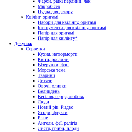
Фарби, рідкі перлини, лак
Мікробісер
Пудра для декору
Квілінг, оригамі
Набори для квілінгу, оригамі
Інструменти для квілінгу, оригамі
Папір для оригамі
Папір для квілінгу*
Декупаж
Серветки
Кухня, натюрморти
Квіти, рослини
Візерунки, фон
Морська тема
Тварини
Дитяче
Овочі, оливки
Великдень
Весілля, серця, любовь
Люди
Новий рік, Різдво
Ягоди, фрукти
Різне
Ангели, феї, релігія
Листя, гриби, плоди