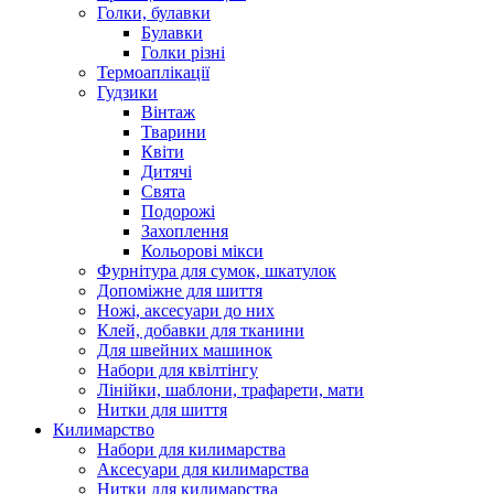
Голки, булавки
Булавки
Голки різні
Термоаплікації
Гудзики
Вінтаж
Тварини
Квіти
Дитячі
Свята
Подорожі
Захоплення
Кольорові мікси
Фурнітура для сумок, шкатулок
Допоміжне для шиття
Ножі, аксесуари до них
Клей, добавки для тканини
Для швейних машинок
Набори для квілтінгу
Лінійки, шаблони, трафарети, мати
Нитки для шиття
Килимарство
Набори для килимарства
Аксесуари для килимарства
Нитки для килимарства