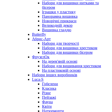
Набори для вишивки нитками та
бісером
Іграшки у пластику
Панорамна вишивка
Новорічні прикраси
Великодній декор
Вишивка гладдю
Butterfly
Абрис-Арт
Набори для творчості
Набори для вишивки хрестиком
Набори для вишивки бісером
ФрузелОк
На дерев'яній основі
Набори для вишивання хрестиком
На пластиковій основі
Набори інших виробників
Luca-S
Гобелени
Класика
Різне
Пейзажі
Фауна
Квіти
Натюрморти