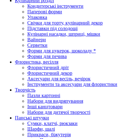
Кулінарний розділ
Кондитерські інструменти
Паперові форми
Упаковка
Свічки для торту, кулінарний декор
Підставки під солодощі
Кулінарні насадки, шприці, мішки
Вайнери
Серветки
Форми для цукерок, шоколаду *
Форми для печива
Флористика, весілля
Флористичний дріт
Флористичний декор
Аксесуари для весіль, вечірок
Інструменти та аксесуари для флористики
Творчість
Пазли картонні
Набори для видряпування
Інші канцтовари
Набори для дитячої творчості
Панські штучки
Сумки, клатчі, рюкзаки
Шарфи, шалі
Прикраси, біжутерія