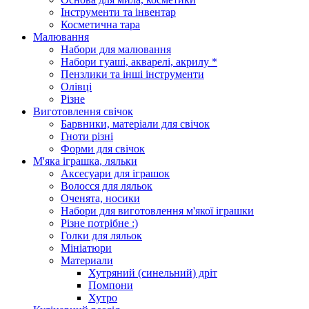
Інструменти та інвентар
Косметична тара
Малювання
Набори для малювання
Набори гуаші, акварелі, акрилу *
Пензлики та інші інструменти
Олівці
Різне
Виготовлення свічок
Барвники, матеріали для свічок
Гноти різні
Форми для свічок
М'яка іграшка, ляльки
Аксесуари для іграшок
Волосся для ляльок
Оченята, носики
Набори для виготовлення м'якої іграшки
Різне потрібне :)
Голки для ляльок
Мініатюри
Материали
Хутряний (синельний) дріт
Помпони
Хутро