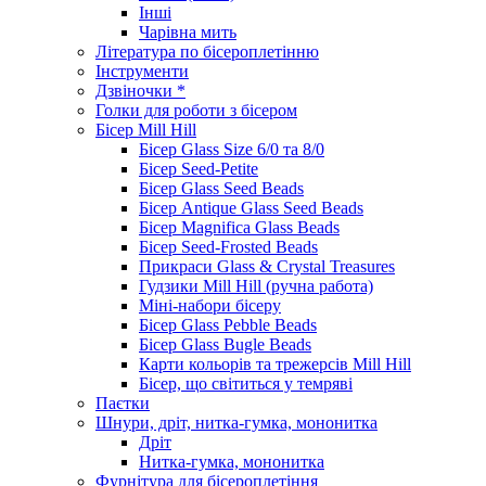
Інші
Чарівна мить
Література по бісероплетінню
Інструменти
Дзвіночки *
Голки для роботи з бісером
Бісер Mill Hill
Бісер Glass Size 6/0 та 8/0
Бісер Seed-Petite
Бісер Glass Seed Beads
Бісер Antique Glass Seed Beads
Бісер Magnifica Glass Beads
Бісер Seed-Frosted Beads
Прикраси Glass & Crystal Treasures
Гудзики Mill Hill (ручна работа)
Міні-набори бісеру
Бісер Glass Pebble Beads
Бісер Glass Bugle Beads
Карти кольорів та трежерсів Mill Hill
Бісер, що світиться у темряві
Паєтки
Шнури, дріт, нитка-гумка, мононитка
Дріт
Нитка-гумка, мононитка
Фурнітура для бісероплетіння