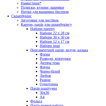
Намистини*
Підвіски, кулони, шарміки
Нитки для вышивки бисером
Скрапбукінг
Заготовки для листівок
Картон, папір для скрапбукінгу
Набори паперу
Набори 22 х 28 см
Набори 30 х 30 см
Набори 12 х 17 см
Набори інші
Пергаментний папір, велум, калька
Флора
Розводи, візерунки
Дитяча тема
Фауна
Чорно-білий
Любов
Разное
Однотонна
Папір поштучно
30х30
А4
Фольга
Папір ручної работи