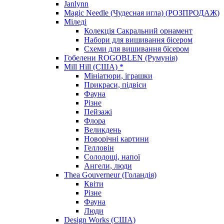
Janlynn
Magic Needle (Чудесная игла) (РОЗПРОДАЖ)
Міледі
Колекція Сакральний орнамент
Набори для вишивання бісером
Схеми для вишивання бісером
Гобелени ROGOBLEN (Румунія)
Mill Hill (США) *
Мініатюри, іграшки
Прикраси, підвіси
Фауна
Різне
Пейзажі
Флора
Великдень
Новорічні картини
Гелловін
Солодощі, напої
Ангели, люди
Thea Gouverneur (Голандія)
Квіти
Різне
Фауна
Люди
Design Works (США)