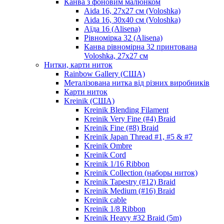
Канва з фоновим малюнком
Aida 16, 27х27 см (Voloshka)
Aida 16, 30х40 см (Voloshka)
Аїда 16 (Alisena)
Рівномірка 32 (Alisena)
Канва рівномірна 32 принтована
Voloshka, 27х27 см
Нитки, карти ниток
Rainbow Gallery (США)
Металізована нитка від різних виробників
Карти ниток
Kreinik (США)
Kreinik Blending Filament
Kreinik Very Fine (#4) Braid
Kreinik Fine (#8) Braid
Kreinik Japan Thread #1, #5 & #7
Kreinik Ombre
Kreinik Cord
Kreinik 1/16 Ribbon
Kreinik Collection (наборы ниток)
Kreinik Tapestry (#12) Braid
Kreinik Medium (#16) Braid
Kreinik cable
Kreinik 1/8 Ribbon
Kreinik Heavy #32 Braid (5m)