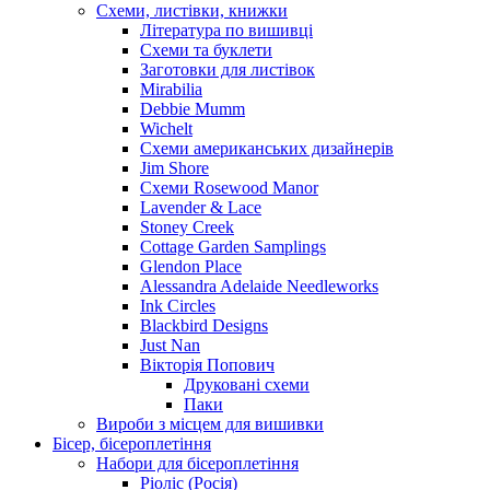
Схеми, листівки, книжки
Література по вишивці
Схеми та буклети
Заготовки для листівок
Mirabilia
Debbie Mumm
Wichelt
Схеми американських дизайнерів
Jim Shore
Cхеми Rosewood Manor
Lavender & Lace
Stoney Creek
Cottage Garden Samplings
Glendon Place
Alessandra Adelaide Needleworks
Ink Circles
Blackbird Designs
Just Nan
Вікторія Попович
Друковані схеми
Паки
Вироби з місцем для вишивки
Бісер, бісероплетіння
Набори для бісероплетіння
Ріоліс (Росія)