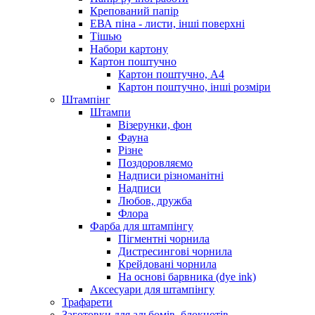
Крепований папір
ЕВА піна - листи, інші поверхні
Тішью
Набори картону
Картон поштучно
Картон поштучно, А4
Картон поштучно, інші розміри
Штампінг
Штампи
Візерунки, фон
Фауна
Різне
Поздоровляємо
Надписи різноманітні
Надписи
Любов, дружба
Флора
Фарба для штампінгу
Пігментні чорнила
Дистресингові чорнила
Крейдовані чорнила
На основі барвника (dye ink)
Аксесуари для штампінгу
Трафарети
Заготовки для альбомів, блокнотів