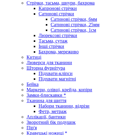
Стрічки, тасьма, шнури, бахрома
Капронові стрічки
Сатинові стрічки
Сатинові стрічки, 6мм
Сатинові стрічки, 25мм
Сатинові стрічки, 1см
Люрексові стрічки
Тасьма, сутаж
Інші стрічки
Бахрома, мереживо
Китиці
Люверси для тканини
Шторна фурнітура
Підхвати-кліпси
Підхвати магнітні
Бейка
Маркери, олівці, крейда, копіри
Замки-блискавки *
Тканина для шиття
Набори тканини, відрізи
Фетр, метраж
Аплікації, бантики
Зворотний бік подушок
Пір'я
Кравецькі ножиці *