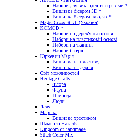
Набори для викладення стразами *
Вишивка бісером 3D *
Вишивка бісером на одязі *
Magic Cross Stitch (Україна)
KOMOD *
Набори на дерев'яній основі
Набори на пластиковій основі
Набори на тканині
Набори бісерні
Юркевич Марія
Вишивка на пластику
Вишивка на дереві
Світ можливостей
Heritage Crafts
Флора
Фауна
Природа
Люди
Леля
Марічка
Вишивка хрестиком
Шаменко Наталія
Kingdom of handmade
Stitch Color Mix