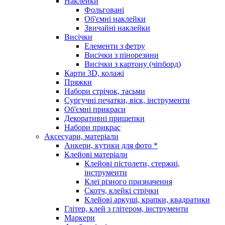
Наклейки
Фольговані
Об'ємні наклейки
Звичайні наклейки
Висічки
Елементи з фетру
Висічки з пінорезини
Висічки з картону (чіпборд)
Карти 3D, колажі
Пряжки
Набори стрічок, тасьми
Сургучні печатки, віск, інструменти
Об'ємні прикраси
Декоративні прищепки
Набори прикрас
Аксесуари, матеріали
Анкери, кутики для фото *
Клейові матеріали
Клейові пістолети, стержні,
інструменти
Клеї різного призначення
Скотч, клейкі стрічки
Клейові аркуші, крапки, квадратики
Глітер, клей з глітером, інструменти
Маркери