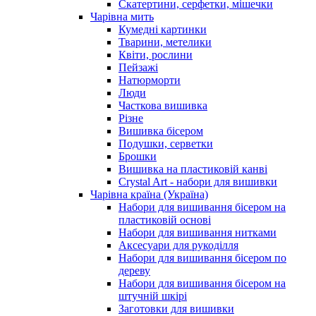
Скатертини, серфетки, мішечки
Чарiвна мить
Кумедні картинки
Тварини, метелики
Квіти, рослини
Пейзажі
Натюрморти
Люди
Часткова вишивка
Різне
Вишивка бісером
Подушки, серветки
Брошки
Вишивка на пластиковій канві
Crystal Art - набори для вишивки
Чарівна країна (Україна)
Набори для вишивання бісером на
пластиковій основі
Набори для вишивання нитками
Аксесуари для рукоділля
Набори для вишивання бісером по
дереву
Набори для вишивання бісером на
штучній шкірі
Заготовки для вишивки