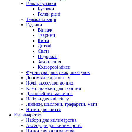
Голки, булавки
Булавки
Голки різні
Термоаплікації
Гудзики
Вінтаж
Тварини
Квіти
Дитячі
Свята
Подорожі
Захоплення
Кольорові мікси
Фурнітура для сумок, шкатулок
Допоміжне для шиття
Ножі, аксесуари до них
Клей, добавки для тканини
Для швейних машинок
Набори для квілтінгу
Лінійки, шаблони, трафарети, мати
Нитки для шиття
Килимарство
Набори для килимарства
Аксесуари для килимарства
Нитки для килимарства