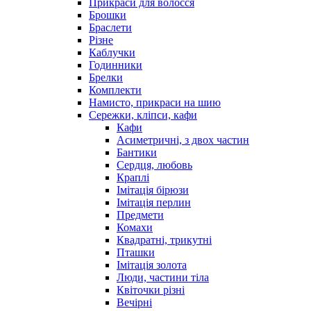
Прикраси для волосся
Брошки
Браслети
Різне
Каблучки
Годинники
Брелки
Комплекти
Намисто, прикраси на шию
Сережки, кліпси, кафи
Кафи
Асиметричні, з двох частин
Бантики
Сердця, любовь
Краплі
Імітація бірюзи
Імітація перлин
Предмети
Комахи
Квадратні, трикутні
Пташки
Імітація золота
Люди, частини тіла
Квіточки різні
Вечірні