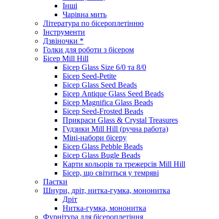
Інші
Чарівна мить
Література по бісероплетінню
Інструменти
Дзвіночки *
Голки для роботи з бісером
Бісер Mill Hill
Бісер Glass Size 6/0 та 8/0
Бісер Seed-Petite
Бісер Glass Seed Beads
Бісер Antique Glass Seed Beads
Бісер Magnifica Glass Beads
Бісер Seed-Frosted Beads
Прикраси Glass & Crystal Treasures
Гудзики Mill Hill (ручна работа)
Міні-набори бісеру
Бісер Glass Pebble Beads
Бісер Glass Bugle Beads
Карти кольорів та трежерсів Mill Hill
Бісер, що світиться у темряві
Паєтки
Шнури, дріт, нитка-гумка, мононитка
Дріт
Нитка-гумка, мононитка
Фурнітура для бісероплетіння