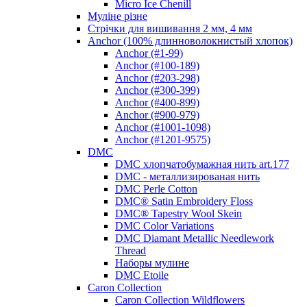
Micro Ice Chenill
Муліне різне
Стрічки для вишивання 2 мм, 4 мм
Anchor (100% длинноволокнистый хлопок)
Anchor (#1-99)
Anchor (#100-189)
Anchor (#203-298)
Anchor (#300-399)
Anchor (#400-899)
Anchor (#900-979)
Anchor (#1001-1098)
Anchor (#1201-9575)
DMC
DMC хлопчатобумажная нить art.177
DMC - металлизированая нить
DMC Perle Cotton
DMC® Satin Embroidery Floss
DMC® Tapestry Wool Skein
DMC Color Variations
DMC Diamant Metallic Needlework
Thread
Наборы мулине
DMC Etoile
Caron Collection
Caron Collection Wildflowers