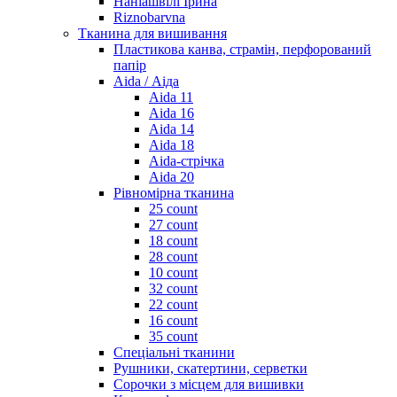
Наніашвілі Ірина
Riznobarvna
Тканина для вишивання
Пластикова канва, страмін, перфорований
папір
Aida / Аіда
Aida 11
Aida 16
Aida 14
Aida 18
Aida-стрічка
Aida 20
Рівномірна тканина
25 count
27 count
18 count
28 count
10 count
32 count
22 count
16 count
35 count
Спеціальні тканини
Рушники, скатертини, серветки
Сорочки з місцем для вишивки