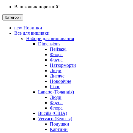
Ваш кошик порожній!
Категорії
new
Новинки
Все для вишивки
Набори для вишивання
Dimensions
Пейзажі
Флора
Фауна
Натюрморти
Люди
Дитяче
Новорічне
Різне
Lanarte (Голандія)
Люди
Фауна
Флора
Bucilla (США)
Vervaco (Бельгія)
Подушки
Картини