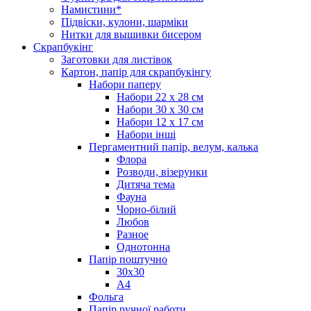
Намистини*
Підвіски, кулони, шарміки
Нитки для вышивки бисером
Скрапбукінг
Заготовки для листівок
Картон, папір для скрапбукінгу
Набори паперу
Набори 22 х 28 см
Набори 30 х 30 см
Набори 12 х 17 см
Набори інші
Пергаментний папір, велум, калька
Флора
Розводи, візерунки
Дитяча тема
Фауна
Чорно-білий
Любов
Разное
Однотонна
Папір поштучно
30х30
А4
Фольга
Папір ручної работи