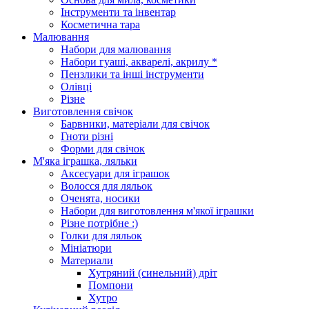
Інструменти та інвентар
Косметична тара
Малювання
Набори для малювання
Набори гуаші, акварелі, акрилу *
Пензлики та інші інструменти
Олівці
Різне
Виготовлення свічок
Барвники, матеріали для свічок
Гноти різні
Форми для свічок
М'яка іграшка, ляльки
Аксесуари для іграшок
Волосся для ляльок
Оченята, носики
Набори для виготовлення м'якої іграшки
Різне потрібне :)
Голки для ляльок
Мініатюри
Материали
Хутряний (синельний) дріт
Помпони
Хутро