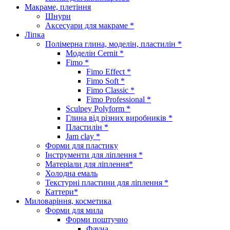
Макраме, плетіння
Шнури
Аксесуари для макраме *
Ліпка
Полімерна глина, моделін, пластилін *
Моделін Cernit *
Fimo *
Fimo Effect *
Fimo Soft *
Fimo Classic *
Fimo Professional *
Sculpey Polyform *
Глина від різних виробників *
Пластилін *
Jam clay *
Форми для пластику
Інструменти для ліплення *
Матеріали для ліплення*
Холодна емаль
Текстурні пластини для ліплення *
Каттери*
Миловаріння, косметика
Форми для мила
Форми поштучно
Фауна