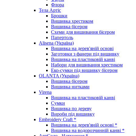
Флора
Тела Артіс
Брошки
Вишивка хрестиком
Вишивка бісером
Схеми для вишивання бісером
Папертоль
Alisena (Україна)
Вишивка на дерев'яній основі
Заготовки з фанери під вишивку
Вишивка на пластиковій канві
Набори для вишивання хрестиком
Еко-сумки під вишивку бісером
OLANTA (Україна)
Вишивка бісером
Вишивка нитками
Virena
Вишивка на пластиковій канві
Сумки
Вишивка по дереву
Вироби під вишивку
Embroidery Craft *
Вишивка на дерев'яній основі *
Вишивка на водорозчинній канві *
АртСоло - Натхнення *