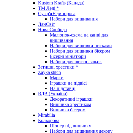
Kustom Krafts (Канада)
ТМ Леді *
Сузір'я Єдинорога
Набори для вишивання
ЛанСвіт
Нова Слобода
Малюнок-схема на канві для
вишивання
Набори для вишивки нитками
Набори для вишивки бісером
Бісерні мініатюри
Набори для шиття ляльок
Затишні хрестики *
Zayka stitch
Марки
Іграшки на підвісі
На підставці
ВДВ (Україна)
Декоративні іграшки
Вишивка хрестиком
Вишивка бісером
Mirabilia
Кольорова
Шопер під вишивку
Набори для вишивання декору