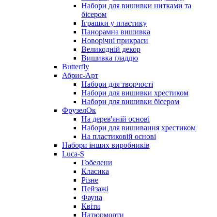
Набори для вишивки нитками та
бісером
Іграшки у пластику
Панорамна вишивка
Новорічні прикраси
Великодній декор
Вишивка гладдю
Butterfly
Абрис-Арт
Набори для творчості
Набори для вишивки хрестиком
Набори для вишивки бісером
ФрузелОк
На дерев'яній основі
Набори для вишивання хрестиком
На пластиковій основі
Набори інших виробників
Luca-S
Гобелени
Класика
Різне
Пейзажі
Фауна
Квіти
Натюрморти