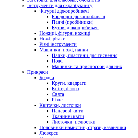
Інструменти для скрапбукингу
Фігурні діркопробивачі
Бордюрні діркопробивачі
Панчі (пробійники)
Кутові діркопробивачі
Ножиці, фігурні ножиці
Ножі, різаки
Різні інструменти
Машинки, ножі, папки
Папки, пластини для тиснення
Ножі
Машинки та приспособи для них
Прикраси
Брадси
Круги, квадрати
Квіти, флора
Свята
Різне
Квіточки, листочки
Паперові квіти
Тканинні квіти
Листочки, пелюстки
Половинки намистин, стрази, камінчики
Люверси