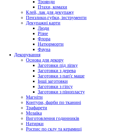
Троянди
Птахи, комахи
Клей, лак для декупажу
Пензлики-губки, інструменти
Декупажні карти
Люди
Різне
Флора
Натюрморти
Фауна
Декорування
Основа для декору
Заготовки під ліпку
Заготовки з дерева
Заготовки з пап'є маше
Інші заготовки
Заготовки з гіпсу
Заготовки з пінопласту
Магніти
Контури, фарби по тканині
Трафарети
Мозаїка
Виготовлення годинників
Натирки
Роспис по склу та керамиці