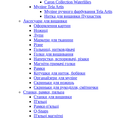
Caron Collection Waterlilies
Муліне Tela Artis
Муліне ручного фарбування Tela Artis
Нитка для вишивки Пухнастик
Аксесуари для вишивки
Оформлення картин
Ножиці
Лупи
Маркери для тканини
Різне
Гольниці, нитковдівачі
Голки для вишивання
Наперстки, вспорювачі, різаки
Магніти-тримачі голки
Рамки
Котушки для ниток, бобінки
Органайзери для муліне
Скриньки для ножиць
Скриньки для рукоділля, смітнички
Станки, рамки, пяльца
Станки для вишивки
П'яльці
Рамки-п'яльці
Q-Snaps
П'яльці магнітні