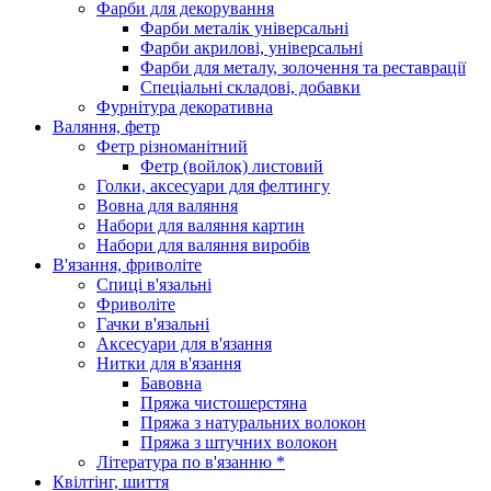
Фарби для декорування
Фарби металік універсальні
Фарби акрилові, універсальні
Фарби для металу, золочення та реставрації
Спеціальні складові, добавки
Фурнітура декоративна
Валяння, фетр
Фетр різноманітний
Фетр (войлок) листовий
Голки, аксесуари для фелтингу
Вовна для валяння
Набори для валяння картин
Набори для валяння виробів
В'язання, фриволіте
Спиці в'язальні
Фриволіте
Гачки в'язальні
Аксесуари для в'язання
Нитки для в'язання
Бавовна
Пряжа чистошерстяна
Пряжа з натуральних волокон
Пряжа з штучних волокон
Література по в'язанню *
Квілтінг, шиття