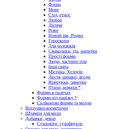
Флора
Море
Схід, етнос
Любов
Дитяче
Різне
Новий рік, Різдво
Гороскопи
Для чоловіків
Смаколики, їда, напитки
Прості форми
Люди, частини тіла
Інші свята
Містика, Хелоуїн
Листя, шишки, ягоди
Візерунки, завитки
Птахи, комахи *
Форми в палетах
Форми під нарізку *
Силіконові форми та молди
Віддушки косметичні
Штампи для мила
Добавки, декор
Сухоцвіти, сухофрукти
Основа для мила, косметики