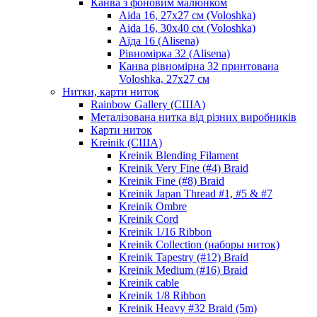
Канва з фоновим малюнком
Aida 16, 27х27 см (Voloshka)
Aida 16, 30х40 см (Voloshka)
Аїда 16 (Alisena)
Рівномірка 32 (Alisena)
Канва рівномірна 32 принтована
Voloshka, 27х27 см
Нитки, карти ниток
Rainbow Gallery (США)
Металізована нитка від різних виробників
Карти ниток
Kreinik (США)
Kreinik Blending Filament
Kreinik Very Fine (#4) Braid
Kreinik Fine (#8) Braid
Kreinik Japan Thread #1, #5 & #7
Kreinik Ombre
Kreinik Cord
Kreinik 1/16 Ribbon
Kreinik Collection (наборы ниток)
Kreinik Tapestry (#12) Braid
Kreinik Medium (#16) Braid
Kreinik cable
Kreinik 1/8 Ribbon
Kreinik Heavy #32 Braid (5m)