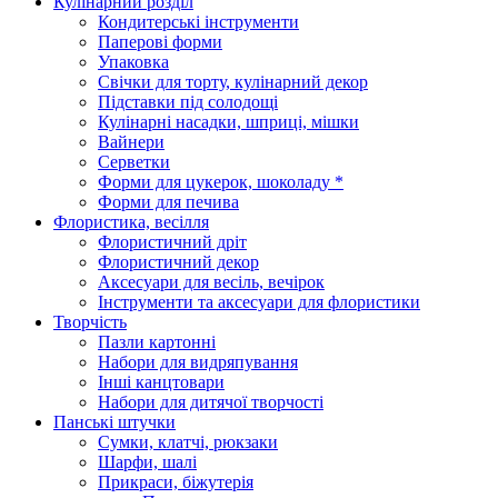
Кулінарний розділ
Кондитерські інструменти
Паперові форми
Упаковка
Свічки для торту, кулінарний декор
Підставки під солодощі
Кулінарні насадки, шприці, мішки
Вайнери
Серветки
Форми для цукерок, шоколаду *
Форми для печива
Флористика, весілля
Флористичний дріт
Флористичний декор
Аксесуари для весіль, вечірок
Інструменти та аксесуари для флористики
Творчість
Пазли картонні
Набори для видряпування
Інші канцтовари
Набори для дитячої творчості
Панські штучки
Сумки, клатчі, рюкзаки
Шарфи, шалі
Прикраси, біжутерія