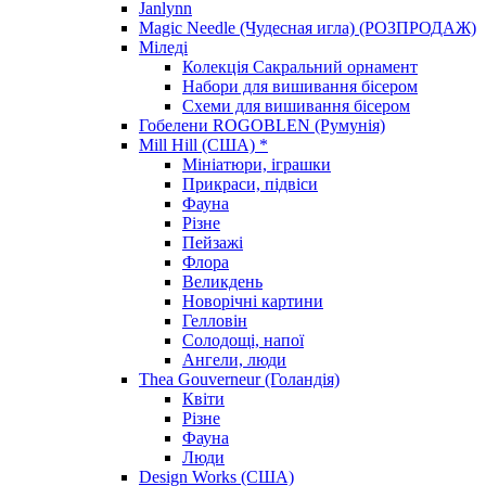
Janlynn
Magic Needle (Чудесная игла) (РОЗПРОДАЖ)
Міледі
Колекція Сакральний орнамент
Набори для вишивання бісером
Схеми для вишивання бісером
Гобелени ROGOBLEN (Румунія)
Mill Hill (США) *
Мініатюри, іграшки
Прикраси, підвіси
Фауна
Різне
Пейзажі
Флора
Великдень
Новорічні картини
Гелловін
Солодощі, напої
Ангели, люди
Thea Gouverneur (Голандія)
Квіти
Різне
Фауна
Люди
Design Works (США)