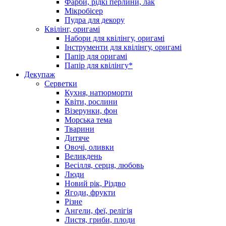
Фарби, рідкі перлини, лак
Мікробісер
Пудра для декору
Квілінг, оригамі
Набори для квілінгу, оригамі
Інструменти для квілінгу, оригамі
Папір для оригамі
Папір для квілінгу*
Декупаж
Серветки
Кухня, натюрморти
Квіти, рослини
Візерунки, фон
Морська тема
Тварини
Дитяче
Овочі, оливки
Великдень
Весілля, серця, любовь
Люди
Новий рік, Різдво
Ягоди, фрукти
Різне
Ангели, феї, релігія
Листя, гриби, плоди