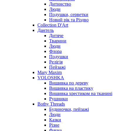
Дитинство
Люди
Подушки, серветки
Новий рік та Різдво
Collection D'Art
Дантель
Дитяче
Тварини
Люди
Флора
Подушки
Релігія
Пейзажі
Mary Maxim
VOLOSHKA
Вишивка по дереву
Вишивка на пластику
Вишивка хрестиком на тканині
Рушники
Bothy Threads
Будиночки, пейзажі
Люди
Казки
Різне
Фауна