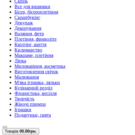
Скрізь
Все для вишивки
Бісер, бісероплетіння
Скрапбукінг
Декупаж
Декорування
Валяння, фетр
Плетіння, фриволіте
Квілтінг, шиття
Килимарство
Макраме, плетіння
Ліпка
Миловаріння, косметика
Виготовлення свічок
Малювання
М'яка іграшка, ляльки
Кулінарний розділ
Флористика, весілля
Творчість
Жіночі примхи
Іграшки
Подарунки, свята
Товарів
0
0.00грн.