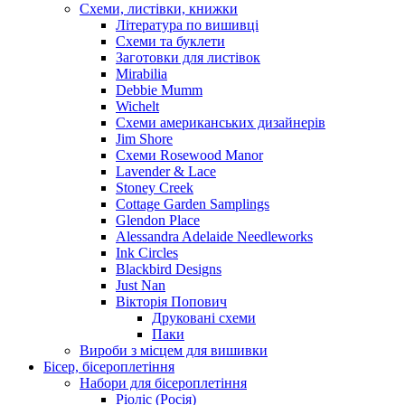
Схеми, листівки, книжки
Література по вишивці
Схеми та буклети
Заготовки для листівок
Mirabilia
Debbie Mumm
Wichelt
Схеми американських дизайнерів
Jim Shore
Cхеми Rosewood Manor
Lavender & Lace
Stoney Creek
Cottage Garden Samplings
Glendon Place
Alessandra Adelaide Needleworks
Ink Circles
Blackbird Designs
Just Nan
Вікторія Попович
Друковані схеми
Паки
Вироби з місцем для вишивки
Бісер, бісероплетіння
Набори для бісероплетіння
Ріоліс (Росія)