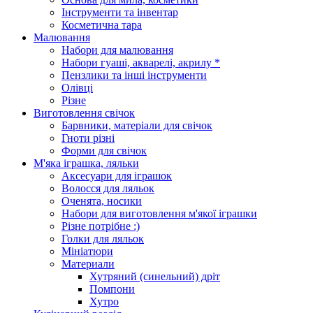
Інструменти та інвентар
Косметична тара
Малювання
Набори для малювання
Набори гуаші, акварелі, акрилу *
Пензлики та інші інструменти
Олівці
Різне
Виготовлення свічок
Барвники, матеріали для свічок
Гноти різні
Форми для свічок
М'яка іграшка, ляльки
Аксесуари для іграшок
Волосся для ляльок
Оченята, носики
Набори для виготовлення м'якої іграшки
Різне потрібне :)
Голки для ляльок
Мініатюри
Материали
Хутряний (синельний) дріт
Помпони
Хутро