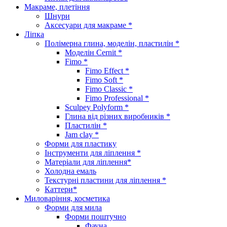
Макраме, плетіння
Шнури
Аксесуари для макраме *
Ліпка
Полімерна глина, моделін, пластилін *
Моделін Cernit *
Fimo *
Fimo Effect *
Fimo Soft *
Fimo Classic *
Fimo Professional *
Sculpey Polyform *
Глина від різних виробників *
Пластилін *
Jam clay *
Форми для пластику
Інструменти для ліплення *
Матеріали для ліплення*
Холодна емаль
Текстурні пластини для ліплення *
Каттери*
Миловаріння, косметика
Форми для мила
Форми поштучно
Фауна