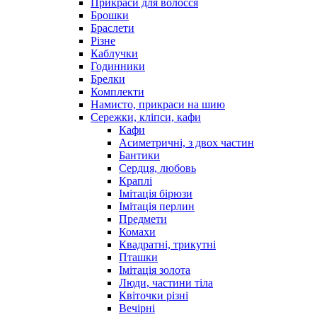
Прикраси для волосся
Брошки
Браслети
Різне
Каблучки
Годинники
Брелки
Комплекти
Намисто, прикраси на шию
Сережки, кліпси, кафи
Кафи
Асиметричні, з двох частин
Бантики
Сердця, любовь
Краплі
Імітація бірюзи
Імітація перлин
Предмети
Комахи
Квадратні, трикутні
Пташки
Імітація золота
Люди, частини тіла
Квіточки різні
Вечірні