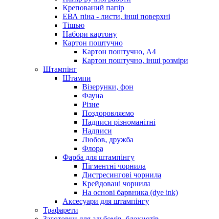
Крепований папір
ЕВА піна - листи, інші поверхні
Тішью
Набори картону
Картон поштучно
Картон поштучно, А4
Картон поштучно, інші розміри
Штампінг
Штампи
Візерунки, фон
Фауна
Різне
Поздоровляємо
Надписи різноманітні
Надписи
Любов, дружба
Флора
Фарба для штампінгу
Пігментні чорнила
Дистресингові чорнила
Крейдовані чорнила
На основі барвника (dye ink)
Аксесуари для штампінгу
Трафарети
Заготовки для альбомів, блокнотів