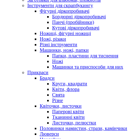
Інструменти для скрапбукингу
Фігурні діркопробивачі
Бордюрні діркопробивачі
Панчі (пробійники)
Кутові діркопробивачі
Ножиці, фігурні ножиці
Ножі, різаки
Різні інструменти
Машинки, ножі, папки
Папки, пластини для тиснення
Ножі
Машинки та приспособи для них
Прикраси
Брадси
Круги, квадрати
Квіти, флора
Свята
Різне
Квіточки, листочки
Паперові квіти
Тканинні квіти
Листочки, пелюстки
Половинки намистин, стрази, камінчики
Люверси