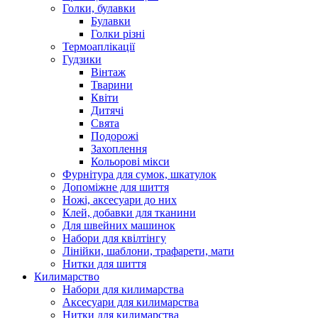
Голки, булавки
Булавки
Голки різні
Термоаплікації
Гудзики
Вінтаж
Тварини
Квіти
Дитячі
Свята
Подорожі
Захоплення
Кольорові мікси
Фурнітура для сумок, шкатулок
Допоміжне для шиття
Ножі, аксесуари до них
Клей, добавки для тканини
Для швейних машинок
Набори для квілтінгу
Лінійки, шаблони, трафарети, мати
Нитки для шиття
Килимарство
Набори для килимарства
Аксесуари для килимарства
Нитки для килимарства