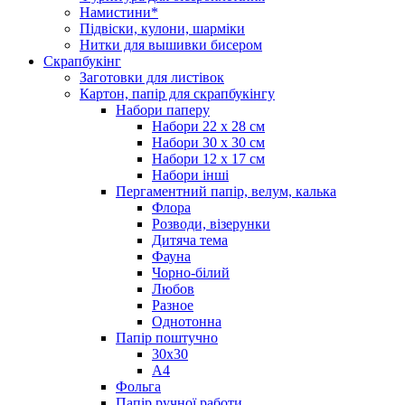
Намистини*
Підвіски, кулони, шарміки
Нитки для вышивки бисером
Скрапбукінг
Заготовки для листівок
Картон, папір для скрапбукінгу
Набори паперу
Набори 22 х 28 см
Набори 30 х 30 см
Набори 12 х 17 см
Набори інші
Пергаментний папір, велум, калька
Флора
Розводи, візерунки
Дитяча тема
Фауна
Чорно-білий
Любов
Разное
Однотонна
Папір поштучно
30х30
А4
Фольга
Папір ручної работи