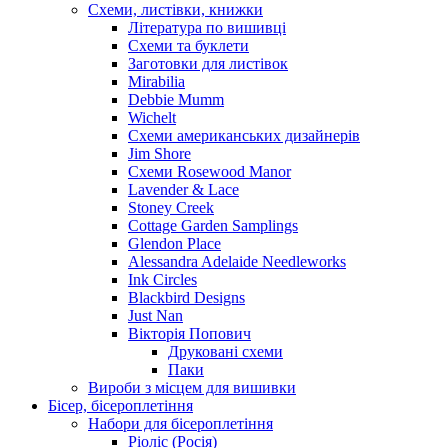
Схеми, листівки, книжки
Література по вишивці
Схеми та буклети
Заготовки для листівок
Mirabilia
Debbie Mumm
Wichelt
Схеми американських дизайнерів
Jim Shore
Cхеми Rosewood Manor
Lavender & Lace
Stoney Creek
Cottage Garden Samplings
Glendon Place
Alessandra Adelaide Needleworks
Ink Circles
Blackbird Designs
Just Nan
Вікторія Попович
Друковані схеми
Паки
Вироби з місцем для вишивки
Бісер, бісероплетіння
Набори для бісероплетіння
Ріоліс (Росія)