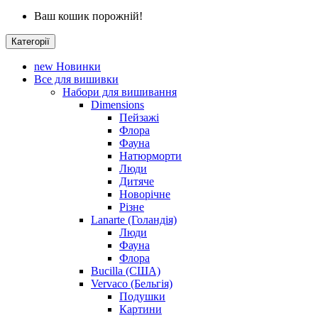
Ваш кошик порожній!
Категорії
new
Новинки
Все для вишивки
Набори для вишивання
Dimensions
Пейзажі
Флора
Фауна
Натюрморти
Люди
Дитяче
Новорічне
Різне
Lanarte (Голандія)
Люди
Фауна
Флора
Bucilla (США)
Vervaco (Бельгія)
Подушки
Картини