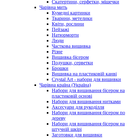
Скатертини, серфетки, мішечки
Чарiвна мить
Кумедні картинки
Тварини, метелики
Квіти, рослини
Пейзажі
Натюрморти
Люди
Часткова вишивка
Різне
Вишивка бісером
Подушки, серветки
Брошки
Вишивка на пластиковій канві
Crystal Art - набори для вишивки
Чарівна країна (Україна)
Набори для вишивання бісером на
пластиковій основі
Набори для вишивання нитками
Аксесуари для рукоділля
Набори для вишивання бісером по
дереву
Набори для вишивання бісером на
штучній шкірі
Заготовки для вишивки