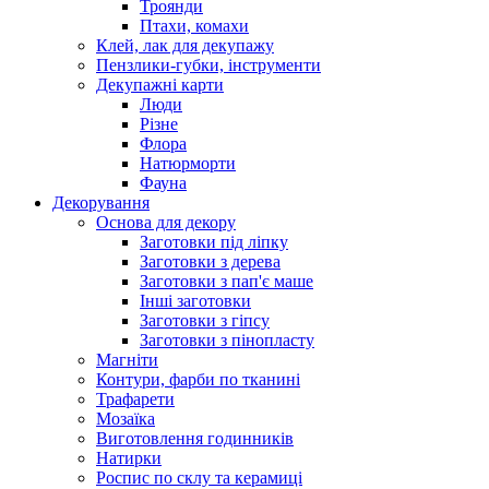
Троянди
Птахи, комахи
Клей, лак для декупажу
Пензлики-губки, інструменти
Декупажні карти
Люди
Різне
Флора
Натюрморти
Фауна
Декорування
Основа для декору
Заготовки під ліпку
Заготовки з дерева
Заготовки з пап'є маше
Інші заготовки
Заготовки з гіпсу
Заготовки з пінопласту
Магніти
Контури, фарби по тканині
Трафарети
Мозаїка
Виготовлення годинників
Натирки
Роспис по склу та керамиці