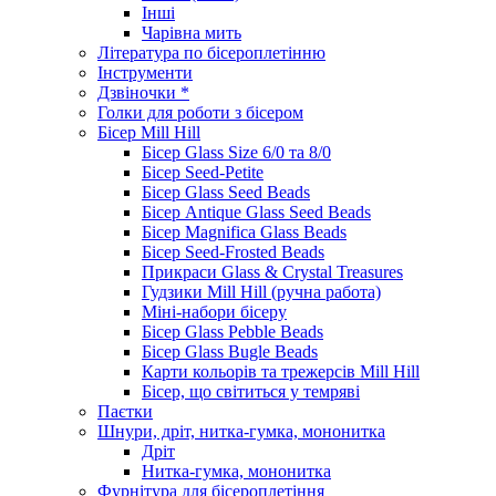
Інші
Чарівна мить
Література по бісероплетінню
Інструменти
Дзвіночки *
Голки для роботи з бісером
Бісер Mill Hill
Бісер Glass Size 6/0 та 8/0
Бісер Seed-Petite
Бісер Glass Seed Beads
Бісер Antique Glass Seed Beads
Бісер Magnifica Glass Beads
Бісер Seed-Frosted Beads
Прикраси Glass & Crystal Treasures
Гудзики Mill Hill (ручна работа)
Міні-набори бісеру
Бісер Glass Pebble Beads
Бісер Glass Bugle Beads
Карти кольорів та трежерсів Mill Hill
Бісер, що світиться у темряві
Паєтки
Шнури, дріт, нитка-гумка, мононитка
Дріт
Нитка-гумка, мононитка
Фурнітура для бісероплетіння