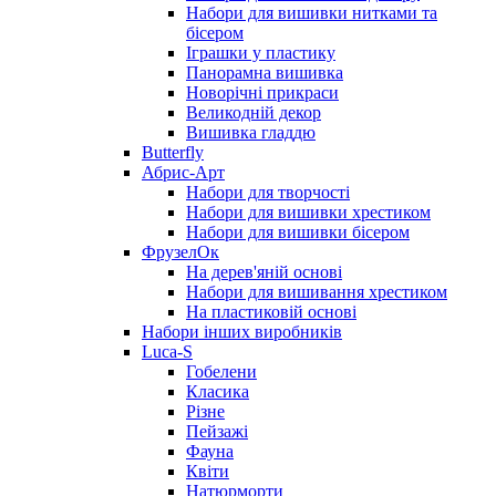
Набори для вишивки нитками та
бісером
Іграшки у пластику
Панорамна вишивка
Новорічні прикраси
Великодній декор
Вишивка гладдю
Butterfly
Абрис-Арт
Набори для творчості
Набори для вишивки хрестиком
Набори для вишивки бісером
ФрузелОк
На дерев'яній основі
Набори для вишивання хрестиком
На пластиковій основі
Набори інших виробників
Luca-S
Гобелени
Класика
Різне
Пейзажі
Фауна
Квіти
Натюрморти