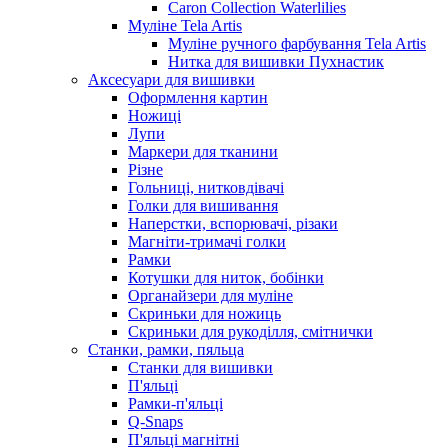
Caron Collection Waterlilies
Муліне Tela Artis
Муліне ручного фарбування Tela Artis
Нитка для вишивки Пухнастик
Аксесуари для вишивки
Оформлення картин
Ножиці
Лупи
Маркери для тканини
Різне
Гольниці, нитковдівачі
Голки для вишивання
Наперстки, вспорювачі, різаки
Магніти-тримачі голки
Рамки
Котушки для ниток, бобінки
Органайзери для муліне
Скриньки для ножиць
Скриньки для рукоділля, смітнички
Станки, рамки, пяльца
Станки для вишивки
П'яльці
Рамки-п'яльці
Q-Snaps
П'яльці магнітні