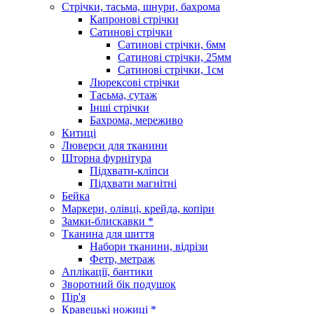
Стрічки, тасьма, шнури, бахрома
Капронові стрічки
Сатинові стрічки
Сатинові стрічки, 6мм
Сатинові стрічки, 25мм
Сатинові стрічки, 1см
Люрексові стрічки
Тасьма, сутаж
Інші стрічки
Бахрома, мереживо
Китиці
Люверси для тканини
Шторна фурнітура
Підхвати-кліпси
Підхвати магнітні
Бейка
Маркери, олівці, крейда, копіри
Замки-блискавки *
Тканина для шиття
Набори тканини, відрізи
Фетр, метраж
Аплікації, бантики
Зворотний бік подушок
Пір'я
Кравецькі ножиці *