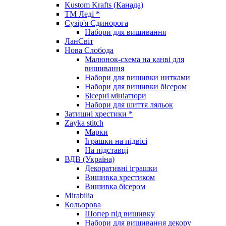
Kustom Krafts (Канада)
ТМ Леді *
Сузір'я Єдинорога
Набори для вишивання
ЛанСвіт
Нова Слобода
Малюнок-схема на канві для
вишивання
Набори для вишивки нитками
Набори для вишивки бісером
Бісерні мініатюри
Набори для шиття ляльок
Затишні хрестики *
Zayka stitch
Марки
Іграшки на підвісі
На підставці
ВДВ (Україна)
Декоративні іграшки
Вишивка хрестиком
Вишивка бісером
Mirabilia
Кольорова
Шопер під вишивку
Набори для вишивання декору