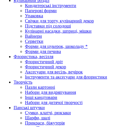
Кулінарний розділ
Кондитерські інструменти
Паперові форми
Упаковка
Свічки для торту, кулінарний декор
Підставки під солодощі
Кулінарні насадки, шприці, мішки
Вайнери
Серветки
Форми для цукерок, шоколаду *
Форми для печива
Флористика, весілля
Флористичний дріт
Флористичний декор
Аксесуари для весіль, вечірок
Інструменти та аксесуари для флористики
Творчість
Пазли картонні
Набори для видряпування
Інші канцтовари
Набори для дитячої творчості
Панські штучки
Сумки, клатчі, рюкзаки
Шарфи, шалі
Прикраси, біжутерія