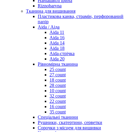
Наніашвілі Ірина
Riznobarvna
Тканина для вишивання
Пластикова канва, страмін, перфорований
папір
Aida / Аіда
Aida 11
Aida 16
Aida 14
Aida 18
Aida-стрічка
Aida 20
Рівномірна тканина
25 count
27 count
18 count
28 count
10 count
32 count
22 count
16 count
35 count
Спеціальні тканини
Рушники, скатертини, серветки
Сорочки з місцем для вишивки