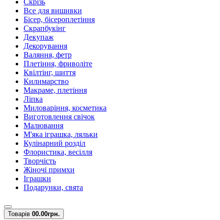
Скрізь
Все для вишивки
Бісер, бісероплетіння
Скрапбукінг
Декупаж
Декорування
Валяння, фетр
Плетіння, фриволіте
Квілтінг, шиття
Килимарство
Макраме, плетіння
Ліпка
Миловаріння, косметика
Виготовлення свічок
Малювання
М'яка іграшка, ляльки
Кулінарний розділ
Флористика, весілля
Творчість
Жіночі примхи
Іграшки
Подарунки, свята
Товарів
0
0.00грн.