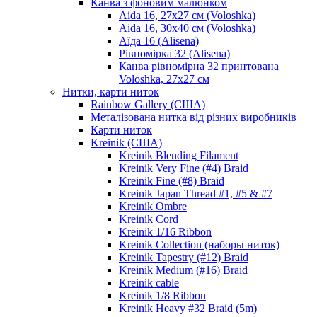
Канва з фоновим малюнком
Aida 16, 27х27 см (Voloshka)
Aida 16, 30х40 см (Voloshka)
Аїда 16 (Alisena)
Рівномірка 32 (Alisena)
Канва рівномірна 32 принтована
Voloshka, 27х27 см
Нитки, карти ниток
Rainbow Gallery (США)
Металізована нитка від різних виробників
Карти ниток
Kreinik (США)
Kreinik Blending Filament
Kreinik Very Fine (#4) Braid
Kreinik Fine (#8) Braid
Kreinik Japan Thread #1, #5 & #7
Kreinik Ombre
Kreinik Cord
Kreinik 1/16 Ribbon
Kreinik Collection (наборы ниток)
Kreinik Tapestry (#12) Braid
Kreinik Medium (#16) Braid
Kreinik cable
Kreinik 1/8 Ribbon
Kreinik Heavy #32 Braid (5m)