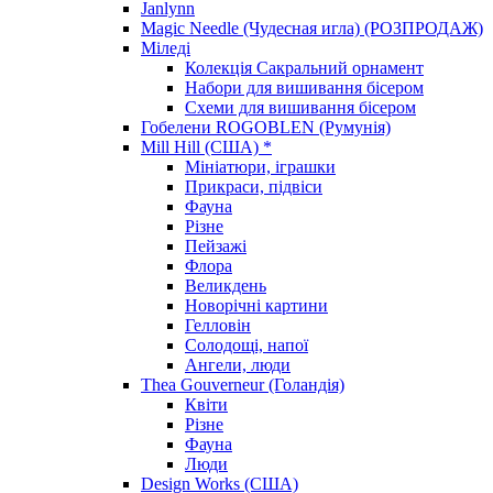
Janlynn
Magic Needle (Чудесная игла) (РОЗПРОДАЖ)
Міледі
Колекція Сакральний орнамент
Набори для вишивання бісером
Схеми для вишивання бісером
Гобелени ROGOBLEN (Румунія)
Mill Hill (США) *
Мініатюри, іграшки
Прикраси, підвіси
Фауна
Різне
Пейзажі
Флора
Великдень
Новорічні картини
Гелловін
Солодощі, напої
Ангели, люди
Thea Gouverneur (Голандія)
Квіти
Різне
Фауна
Люди
Design Works (США)