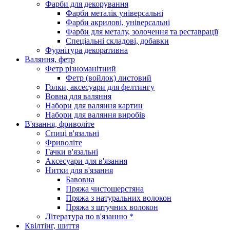
Фарби для декорування
Фарби металік універсальні
Фарби акрилові, універсальні
Фарби для металу, золочення та реставрації
Спеціальні складові, добавки
Фурнітура декоративна
Валяння, фетр
Фетр різноманітний
Фетр (войлок) листовий
Голки, аксесуари для фелтингу
Вовна для валяння
Набори для валяння картин
Набори для валяння виробів
В'язання, фриволіте
Спиці в'язальні
Фриволіте
Гачки в'язальні
Аксесуари для в'язання
Нитки для в'язання
Бавовна
Пряжа чистошерстяна
Пряжа з натуральних волокон
Пряжа з штучних волокон
Література по в'язанню *
Квілтінг, шиття