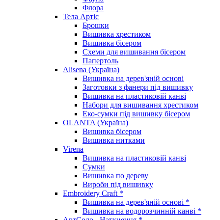
Флора
Тела Артіс
Брошки
Вишивка хрестиком
Вишивка бісером
Схеми для вишивання бісером
Папертоль
Alisena (Україна)
Вишивка на дерев'яній основі
Заготовки з фанери під вишивку
Вишивка на пластиковій канві
Набори для вишивання хрестиком
Еко-сумки під вишивку бісером
OLANTA (Україна)
Вишивка бісером
Вишивка нитками
Virena
Вишивка на пластиковій канві
Сумки
Вишивка по дереву
Вироби під вишивку
Embroidery Craft *
Вишивка на дерев'яній основі *
Вишивка на водорозчинній канві *
АртСоло - Натхнення *