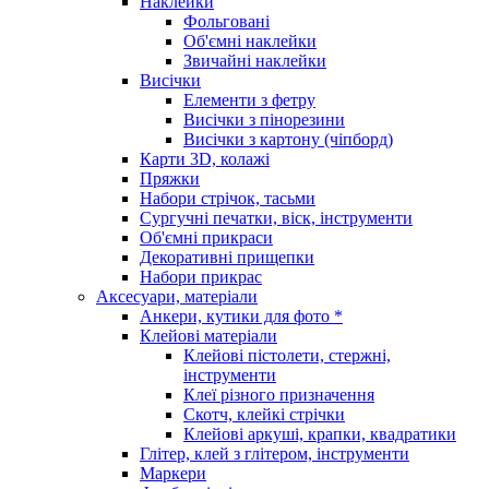
Наклейки
Фольговані
Об'ємні наклейки
Звичайні наклейки
Висічки
Елементи з фетру
Висічки з пінорезини
Висічки з картону (чіпборд)
Карти 3D, колажі
Пряжки
Набори стрічок, тасьми
Сургучні печатки, віск, інструменти
Об'ємні прикраси
Декоративні прищепки
Набори прикрас
Аксесуари, матеріали
Анкери, кутики для фото *
Клейові матеріали
Клейові пістолети, стержні,
інструменти
Клеї різного призначення
Скотч, клейкі стрічки
Клейові аркуші, крапки, квадратики
Глітер, клей з глітером, інструменти
Маркери