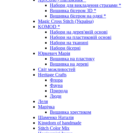
Набори для викладення стразами *
Вишивка бісером 3D *
Вишивка бісером на одязі *
Magic Cross Stitch (Україна)
KOMOD *
Набори на дерев'яній основі
Набори на пластиковій основі
Набори на тканині
Набори бісерні
Юркевич Марія
Вишивка на пластику
Вишивка на дереві
Світ можливостей
Heritage Crafts
Флора
Фауна
Природа
Люди
Леля
Марічка
Вишивка хрестиком
Шаменко Наталія
Kingdom of handmade
Stitch Color Mix