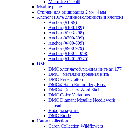
Micro Ice Chenill
Муліне різне
Стрічки для вишивання 2 мм, 4 мм
Anchor (100% длинноволокнистый хлопок)
Anchor (#1-99)
Anchor (#100-189)
Anchor (#203-298)
Anchor (#300-399)
Anchor (#400-899)
Anchor (#900-979)
Anchor (#1001-1098)
Anchor (#1201-9575)
DMC
DMC хлопчатобумажная нить art.177
DMC - металлизированая нить
DMC Perle Cotton
DMC® Satin Embroidery Floss
DMC® Tapestry Wool Skein
DMC Color Variations
DMC Diamant Metallic Needlework
Thread
Наборы мулине
DMC Etoile
Caron Collection
Caron Collection Wildflowers