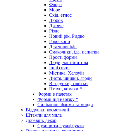
Флора
Море
Схід, етнос
Любов
Дитяче
Різне
Новий рік, Різдво
Гороскопи
Для чоловіків
Смаколики, їда, напитки
Прості форми
Люди, частини тіла
Інші свята
Містика, Хелоуїн
Листя, шишки, ягоди
Візерунки, завитки
Птахи, комахи *
Форми в палетах
Форми під нарізку *
Силіконові форми та молди
Віддушки косметичні
Штампи для мила
Добавки, декор
Сухоцвіти, сухофрукти
Основа для мила, косметики