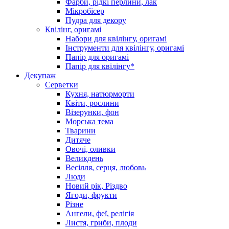
Фарби, рідкі перлини, лак
Мікробісер
Пудра для декору
Квілінг, оригамі
Набори для квілінгу, оригамі
Інструменти для квілінгу, оригамі
Папір для оригамі
Папір для квілінгу*
Декупаж
Серветки
Кухня, натюрморти
Квіти, рослини
Візерунки, фон
Морська тема
Тварини
Дитяче
Овочі, оливки
Великдень
Весілля, серця, любовь
Люди
Новий рік, Різдво
Ягоди, фрукти
Різне
Ангели, феї, релігія
Листя, гриби, плоди