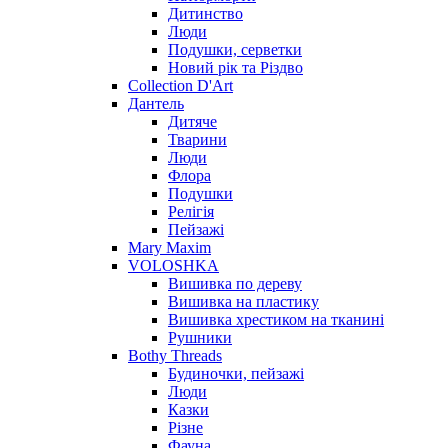
Дитинство
Люди
Подушки, серветки
Новий рік та Різдво
Collection D'Art
Дантель
Дитяче
Тварини
Люди
Флора
Подушки
Релігія
Пейзажі
Mary Maxim
VOLOSHKA
Вишивка по дереву
Вишивка на пластику
Вишивка хрестиком на тканині
Рушники
Bothy Threads
Будиночки, пейзажі
Люди
Казки
Різне
Фауна