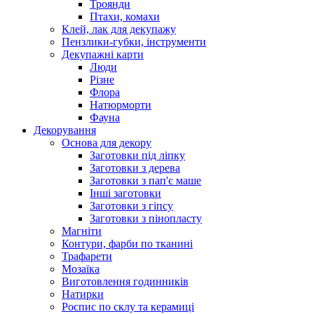
Троянди
Птахи, комахи
Клей, лак для декупажу
Пензлики-губки, інструменти
Декупажні карти
Люди
Різне
Флора
Натюрморти
Фауна
Декорування
Основа для декору
Заготовки під ліпку
Заготовки з дерева
Заготовки з пап'є маше
Інші заготовки
Заготовки з гіпсу
Заготовки з пінопласту
Магніти
Контури, фарби по тканині
Трафарети
Мозаїка
Виготовлення годинників
Натирки
Роспис по склу та керамиці