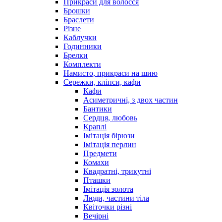
Прикраси для волосся
Брошки
Браслети
Різне
Каблучки
Годинники
Брелки
Комплекти
Намисто, прикраси на шию
Сережки, кліпси, кафи
Кафи
Асиметричні, з двох частин
Бантики
Сердця, любовь
Краплі
Імітація бірюзи
Імітація перлин
Предмети
Комахи
Квадратні, трикутні
Пташки
Імітація золота
Люди, частини тіла
Квіточки різні
Вечірні