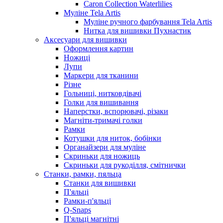
Caron Collection Waterlilies
Муліне Tela Artis
Муліне ручного фарбування Tela Artis
Нитка для вишивки Пухнастик
Аксесуари для вишивки
Оформлення картин
Ножиці
Лупи
Маркери для тканини
Різне
Гольниці, нитковдівачі
Голки для вишивання
Наперстки, вспорювачі, різаки
Магніти-тримачі голки
Рамки
Котушки для ниток, бобінки
Органайзери для муліне
Скриньки для ножиць
Скриньки для рукоділля, смітнички
Станки, рамки, пяльца
Станки для вишивки
П'яльці
Рамки-п'яльці
Q-Snaps
П'яльці магнітні