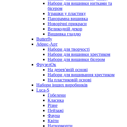
Набори для вишивки нитками та
бісером
Іграшки у пластику
Панорамна вишивка
Новорічні прикраси
Великодній декор
Вишивка гладдю
Butterfly
Абрис-Арт
Набори для творчості
Набори для вишивки хрестиком
Набори для вишивки бісером
ФрузелОк
На дерев'яній основі
Набори для вишивання хрестиком
На пластиковій основі
Набори інших виробників
Luca-S
Гобелени
Класика
Різне
Пейзажі
Фауна
Квіти
Натюрморти