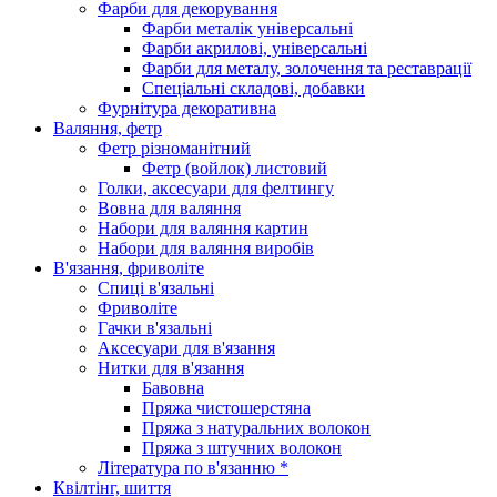
Фарби для декорування
Фарби металік універсальні
Фарби акрилові, універсальні
Фарби для металу, золочення та реставрації
Спеціальні складові, добавки
Фурнітура декоративна
Валяння, фетр
Фетр різноманітний
Фетр (войлок) листовий
Голки, аксесуари для фелтингу
Вовна для валяння
Набори для валяння картин
Набори для валяння виробів
В'язання, фриволіте
Спиці в'язальні
Фриволіте
Гачки в'язальні
Аксесуари для в'язання
Нитки для в'язання
Бавовна
Пряжа чистошерстяна
Пряжа з натуральних волокон
Пряжа з штучних волокон
Література по в'язанню *
Квілтінг, шиття