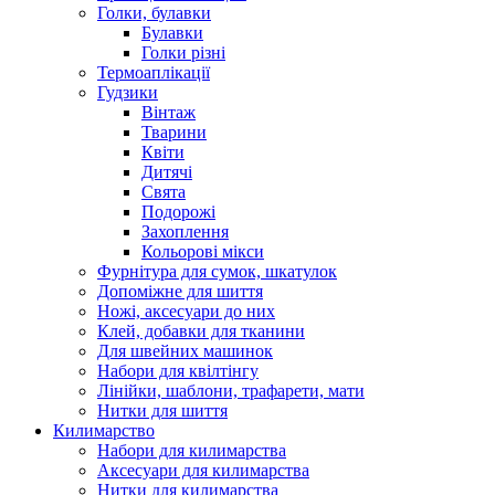
Голки, булавки
Булавки
Голки різні
Термоаплікації
Гудзики
Вінтаж
Тварини
Квіти
Дитячі
Свята
Подорожі
Захоплення
Кольорові мікси
Фурнітура для сумок, шкатулок
Допоміжне для шиття
Ножі, аксесуари до них
Клей, добавки для тканини
Для швейних машинок
Набори для квілтінгу
Лінійки, шаблони, трафарети, мати
Нитки для шиття
Килимарство
Набори для килимарства
Аксесуари для килимарства
Нитки для килимарства