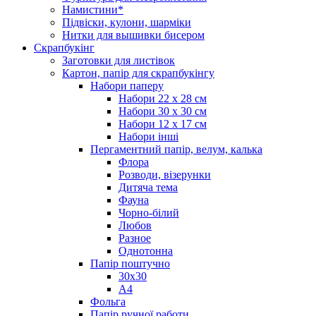
Намистини*
Підвіски, кулони, шарміки
Нитки для вышивки бисером
Скрапбукінг
Заготовки для листівок
Картон, папір для скрапбукінгу
Набори паперу
Набори 22 х 28 см
Набори 30 х 30 см
Набори 12 х 17 см
Набори інші
Пергаментний папір, велум, калька
Флора
Розводи, візерунки
Дитяча тема
Фауна
Чорно-білий
Любов
Разное
Однотонна
Папір поштучно
30х30
А4
Фольга
Папір ручної работи