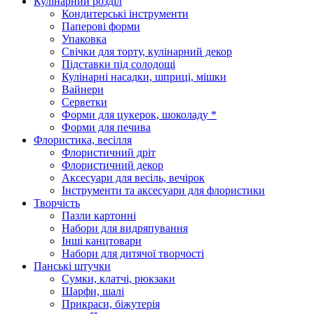
Кулінарний розділ
Кондитерські інструменти
Паперові форми
Упаковка
Свічки для торту, кулінарний декор
Підставки під солодощі
Кулінарні насадки, шприці, мішки
Вайнери
Серветки
Форми для цукерок, шоколаду *
Форми для печива
Флористика, весілля
Флористичний дріт
Флористичний декор
Аксесуари для весіль, вечірок
Інструменти та аксесуари для флористики
Творчість
Пазли картонні
Набори для видряпування
Інші канцтовари
Набори для дитячої творчості
Панські штучки
Сумки, клатчі, рюкзаки
Шарфи, шалі
Прикраси, біжутерія