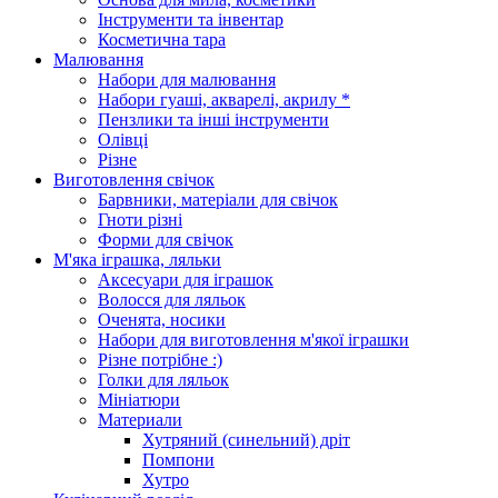
Інструменти та інвентар
Косметична тара
Малювання
Набори для малювання
Набори гуаші, акварелі, акрилу *
Пензлики та інші інструменти
Олівці
Різне
Виготовлення свічок
Барвники, матеріали для свічок
Гноти різні
Форми для свічок
М'яка іграшка, ляльки
Аксесуари для іграшок
Волосся для ляльок
Оченята, носики
Набори для виготовлення м'якої іграшки
Різне потрібне :)
Голки для ляльок
Мініатюри
Материали
Хутряний (синельний) дріт
Помпони
Хутро