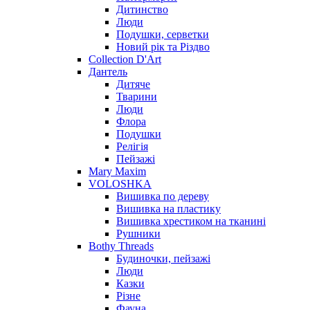
Дитинство
Люди
Подушки, серветки
Новий рік та Різдво
Collection D'Art
Дантель
Дитяче
Тварини
Люди
Флора
Подушки
Релігія
Пейзажі
Mary Maxim
VOLOSHKA
Вишивка по дереву
Вишивка на пластику
Вишивка хрестиком на тканині
Рушники
Bothy Threads
Будиночки, пейзажі
Люди
Казки
Різне
Фауна