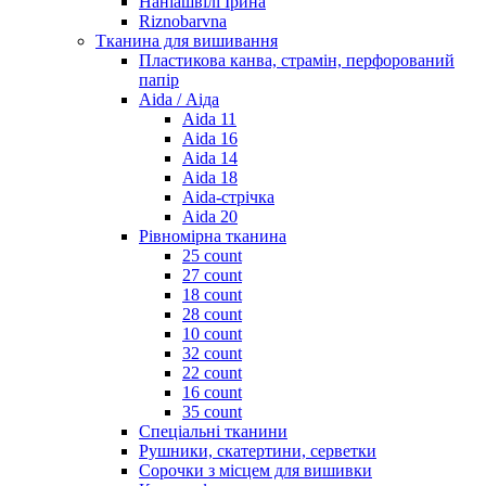
Наніашвілі Ірина
Riznobarvna
Тканина для вишивання
Пластикова канва, страмін, перфорований
папір
Aida / Аіда
Aida 11
Aida 16
Aida 14
Aida 18
Aida-стрічка
Aida 20
Рівномірна тканина
25 count
27 count
18 count
28 count
10 count
32 count
22 count
16 count
35 count
Спеціальні тканини
Рушники, скатертини, серветки
Сорочки з місцем для вишивки