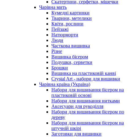
Скатертини, серфетки, мішечки
Чарiвна мить
Кумедні картинки
Тварини, метелики
Квіти, рослини
Пейзажі
Натюрморти
Люди
Часткова вишивка
Різне
Вишивка бісером
Подушки, серветки
Брошки
Вишивка на пластиковій канві
Crystal Art - набори для вишивки
Чарівна країна (Україна)
Набори для вишивання бісером на
пластиковій основі
Набори для вишивання нитками
Аксесуари для рукоділля
Набори для вишивання бісером по
дереву
Набори для вишивання бісером на
штучній шкірі
Заготовки для вишивки