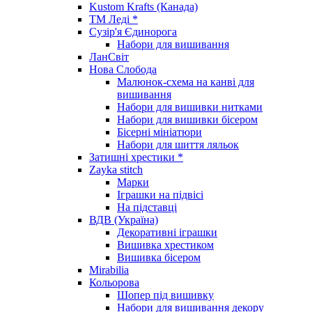
Kustom Krafts (Канада)
ТМ Леді *
Сузір'я Єдинорога
Набори для вишивання
ЛанСвіт
Нова Слобода
Малюнок-схема на канві для
вишивання
Набори для вишивки нитками
Набори для вишивки бісером
Бісерні мініатюри
Набори для шиття ляльок
Затишні хрестики *
Zayka stitch
Марки
Іграшки на підвісі
На підставці
ВДВ (Україна)
Декоративні іграшки
Вишивка хрестиком
Вишивка бісером
Mirabilia
Кольорова
Шопер під вишивку
Набори для вишивання декору