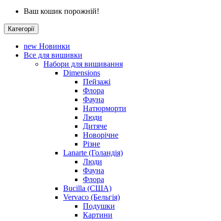
Ваш кошик порожній!
Категорії
new
Новинки
Все для вишивки
Набори для вишивання
Dimensions
Пейзажі
Флора
Фауна
Натюрморти
Люди
Дитяче
Новорічне
Різне
Lanarte (Голандія)
Люди
Фауна
Флора
Bucilla (США)
Vervaco (Бельгія)
Подушки
Картини