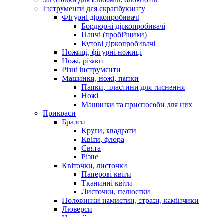
Інструменти для скрапбукингу
Фігурні діркопробивачі
Бордюрні діркопробивачі
Панчі (пробійники)
Кутові діркопробивачі
Ножиці, фігурні ножиці
Ножі, різаки
Різні інструменти
Машинки, ножі, папки
Папки, пластини для тиснення
Ножі
Машинки та приспособи для них
Прикраси
Брадси
Круги, квадрати
Квіти, флора
Свята
Різне
Квіточки, листочки
Паперові квіти
Тканинні квіти
Листочки, пелюстки
Половинки намистин, стрази, камінчики
Люверси