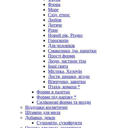
Флора
Море
Схід, етнос
Любов
Дитяче
Різне
Новий рік, Різдво
Гороскопи
Для чоловіків
Смаколики, їда, напитки
Прості форми
Люди, частини тіла
Інші свята
Містика, Хелоуїн
Листя, шишки, ягоди
Візерунки, завитки
Птахи, комахи *
Форми в палетах
Форми під нарізку *
Силіконові форми та молди
Віддушки косметичні
Штампи для мила
Добавки, декор
Сухоцвіти, сухофрукти
Основа для мила, косметики