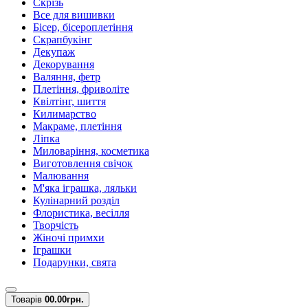
Скрізь
Все для вишивки
Бісер, бісероплетіння
Скрапбукінг
Декупаж
Декорування
Валяння, фетр
Плетіння, фриволіте
Квілтінг, шиття
Килимарство
Макраме, плетіння
Ліпка
Миловаріння, косметика
Виготовлення свічок
Малювання
М'яка іграшка, ляльки
Кулінарний розділ
Флористика, весілля
Творчість
Жіночі примхи
Іграшки
Подарунки, свята
Товарів
0
0.00грн.