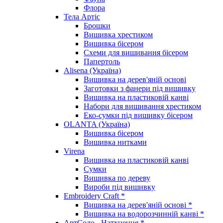
Флора
Тела Артіс
Брошки
Вишивка хрестиком
Вишивка бісером
Схеми для вишивання бісером
Папертоль
Alisena (Україна)
Вишивка на дерев'яній основі
Заготовки з фанери під вишивку
Вишивка на пластиковій канві
Набори для вишивання хрестиком
Еко-сумки під вишивку бісером
OLANTA (Україна)
Вишивка бісером
Вишивка нитками
Virena
Вишивка на пластиковій канві
Сумки
Вишивка по дереву
Вироби під вишивку
Embroidery Craft *
Вишивка на дерев'яній основі *
Вишивка на водорозчинній канві *
АртСоло - Натхнення *