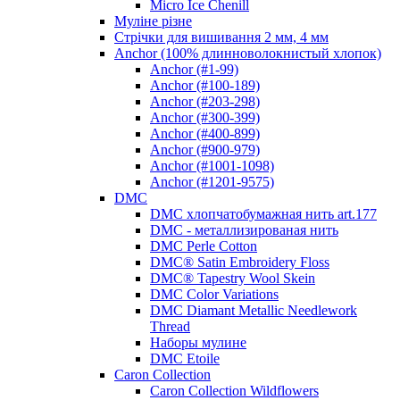
Micro Ice Chenill
Муліне різне
Стрічки для вишивання 2 мм, 4 мм
Anchor (100% длинноволокнистый хлопок)
Anchor (#1-99)
Anchor (#100-189)
Anchor (#203-298)
Anchor (#300-399)
Anchor (#400-899)
Anchor (#900-979)
Anchor (#1001-1098)
Anchor (#1201-9575)
DMC
DMC хлопчатобумажная нить art.177
DMC - металлизированая нить
DMC Perle Cotton
DMC® Satin Embroidery Floss
DMC® Tapestry Wool Skein
DMC Color Variations
DMC Diamant Metallic Needlework
Thread
Наборы мулине
DMC Etoile
Caron Collection
Caron Collection Wildflowers