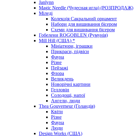
Janlynn
Magic Needle (Чудесная игла) (РОЗПРОДАЖ)
Міледі
Колекція Сакральний орнамент
Набори для вишивання бісером
Схеми для вишивання бісером
Гобелени ROGOBLEN (Румунія)
Mill Hill (США) *
Мініатюри, іграшки
Прикраси, підвіси
Фауна
Різне
Пейзажі
Флора
Великдень
Новорічні картини
Гелловін
Солодощі, напої
Ангели, люди
Thea Gouverneur (Голандія)
Квіти
Різне
Фауна
Люди
Design Works (США)