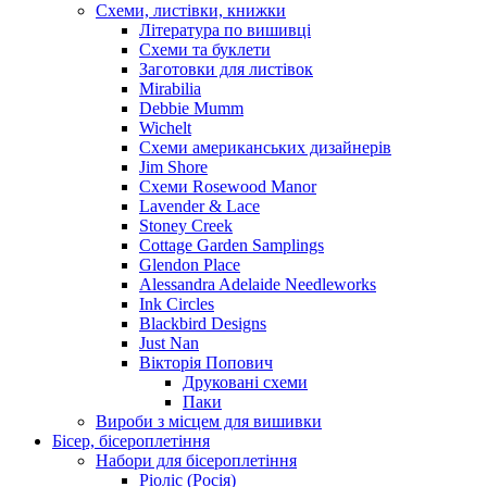
Схеми, листівки, книжки
Література по вишивці
Схеми та буклети
Заготовки для листівок
Mirabilia
Debbie Mumm
Wichelt
Схеми американських дизайнерів
Jim Shore
Cхеми Rosewood Manor
Lavender & Lace
Stoney Creek
Cottage Garden Samplings
Glendon Place
Alessandra Adelaide Needleworks
Ink Circles
Blackbird Designs
Just Nan
Вікторія Попович
Друковані схеми
Паки
Вироби з місцем для вишивки
Бісер, бісероплетіння
Набори для бісероплетіння
Ріоліс (Росія)