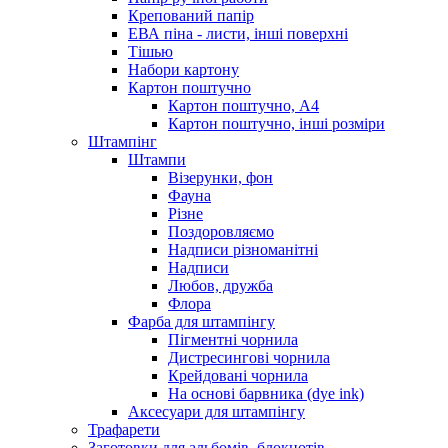
Крепований папір
ЕВА піна - листи, інші поверхні
Тішью
Набори картону
Картон поштучно
Картон поштучно, А4
Картон поштучно, інші розміри
Штампінг
Штампи
Візерунки, фон
Фауна
Різне
Поздоровляємо
Надписи різноманітні
Надписи
Любов, дружба
Флора
Фарба для штампінгу
Пігментні чорнила
Дистресингові чорнила
Крейдовані чорнила
На основі барвника (dye ink)
Аксесуари для штампінгу
Трафарети
Заготовки для альбомів, блокнотів