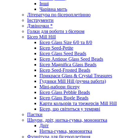
Інші
Чарівна мить
Література по бісероплетінню
Інструменти
Дзвіночки *
Голки для роботи з бісером
Бісер Mill Hill
Бісер Glass Size 6/0 та 8/0
Бісер Seed-Petite
Бісер Glass Seed Beads
Бісер Antique Glass Seed Beads
Бісер Magnifica Glass Beads
Бісер Seed-Frosted Beads
Прикраси Glass & Crystal Treasures
Гудзики Mill Hill (ручна работа)
Міні-набори бісеру
Бісер Glass Pebble Beads
Бісер Glass Bugle Beads
Карти кольорів та трежерсів Mill Hill
Бісер, що світиться у темряві
Паєтки
Шнури, дріт, нитка-гумка, мононитка
Дріт
Нитка-гумка, мононитка
Фурнітура для бісероплетіння