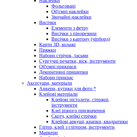
Наклейки
Фольговані
Об'ємні наклейки
Звичайні наклейки
Висічки
Елементи з фетру
Висічки з пінорезини
Висічки з картону (чіпборд)
Карти 3D, колажі
Пряжки
Набори стрічок, тасьми
Сургучні печатки, віск, інструменти
Об'ємні прикраси
Декоративні прищепки
Набори прикрас
Аксесуари, матеріали
Анкери, кутики для фото *
Клейові матеріали
Клейові пістолети, стержні,
інструменти
Клеї різного призначення
Скотч, клейкі стрічки
Клейові аркуші, крапки, квадратики
Глітер, клей з глітером, інструменти
Маркери