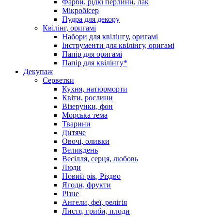
Фарби, рідкі перлини, лак
Мікробісер
Пудра для декору
Квілінг, оригамі
Набори для квілінгу, оригамі
Інструменти для квілінгу, оригамі
Папір для оригамі
Папір для квілінгу*
Декупаж
Серветки
Кухня, натюрморти
Квіти, рослини
Візерунки, фон
Морська тема
Тварини
Дитяче
Овочі, оливки
Великдень
Весілля, серця, любовь
Люди
Новий рік, Різдво
Ягоди, фрукти
Різне
Ангели, феї, релігія
Листя, гриби, плоди