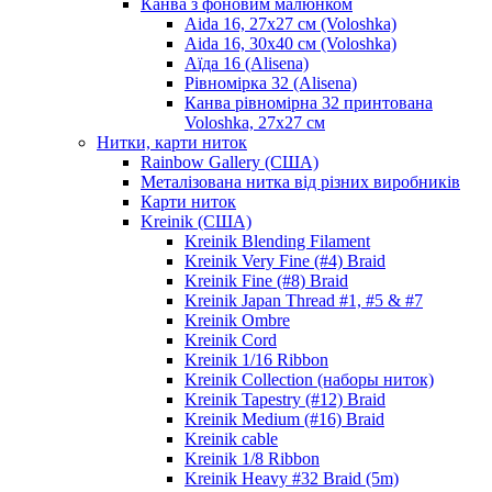
Канва з фоновим малюнком
Aida 16, 27х27 см (Voloshka)
Aida 16, 30х40 см (Voloshka)
Аїда 16 (Alisena)
Рівномірка 32 (Alisena)
Канва рівномірна 32 принтована
Voloshka, 27х27 см
Нитки, карти ниток
Rainbow Gallery (США)
Металізована нитка від різних виробників
Карти ниток
Kreinik (США)
Kreinik Blending Filament
Kreinik Very Fine (#4) Braid
Kreinik Fine (#8) Braid
Kreinik Japan Thread #1, #5 & #7
Kreinik Ombre
Kreinik Cord
Kreinik 1/16 Ribbon
Kreinik Collection (наборы ниток)
Kreinik Tapestry (#12) Braid
Kreinik Medium (#16) Braid
Kreinik cable
Kreinik 1/8 Ribbon
Kreinik Heavy #32 Braid (5m)