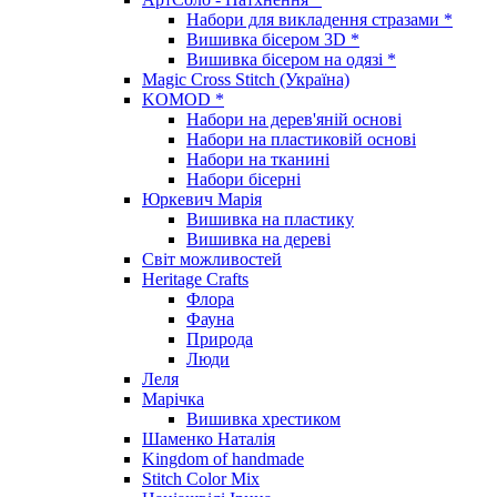
Набори для викладення стразами *
Вишивка бісером 3D *
Вишивка бісером на одязі *
Magic Cross Stitch (Україна)
KOMOD *
Набори на дерев'яній основі
Набори на пластиковій основі
Набори на тканині
Набори бісерні
Юркевич Марія
Вишивка на пластику
Вишивка на дереві
Світ можливостей
Heritage Crafts
Флора
Фауна
Природа
Люди
Леля
Марічка
Вишивка хрестиком
Шаменко Наталія
Kingdom of handmade
Stitch Color Mix