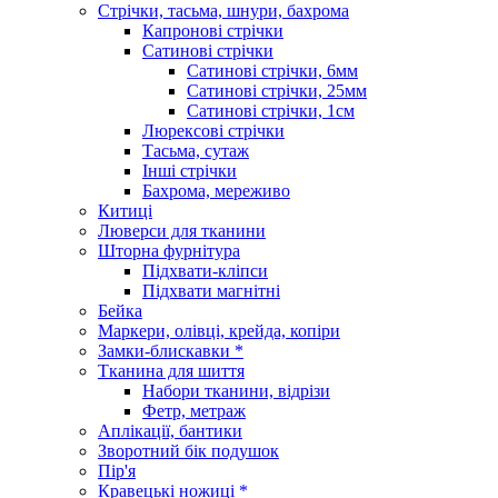
Стрічки, тасьма, шнури, бахрома
Капронові стрічки
Сатинові стрічки
Сатинові стрічки, 6мм
Сатинові стрічки, 25мм
Сатинові стрічки, 1см
Люрексові стрічки
Тасьма, сутаж
Інші стрічки
Бахрома, мереживо
Китиці
Люверси для тканини
Шторна фурнітура
Підхвати-кліпси
Підхвати магнітні
Бейка
Маркери, олівці, крейда, копіри
Замки-блискавки *
Тканина для шиття
Набори тканини, відрізи
Фетр, метраж
Аплікації, бантики
Зворотний бік подушок
Пір'я
Кравецькі ножиці *