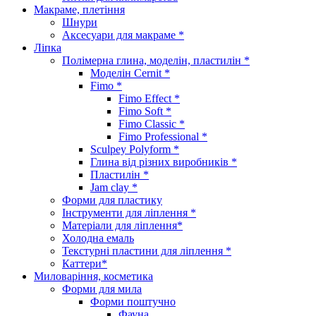
Макраме, плетіння
Шнури
Аксесуари для макраме *
Ліпка
Полімерна глина, моделін, пластилін *
Моделін Cernit *
Fimo *
Fimo Effect *
Fimo Soft *
Fimo Classic *
Fimo Professional *
Sculpey Polyform *
Глина від різних виробників *
Пластилін *
Jam clay *
Форми для пластику
Інструменти для ліплення *
Матеріали для ліплення*
Холодна емаль
Текстурні пластини для ліплення *
Каттери*
Миловаріння, косметика
Форми для мила
Форми поштучно
Фауна