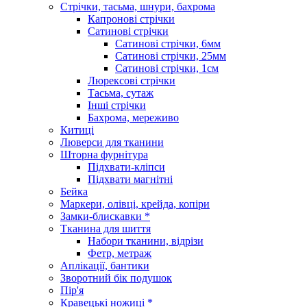
Стрічки, тасьма, шнури, бахрома
Капронові стрічки
Сатинові стрічки
Сатинові стрічки, 6мм
Сатинові стрічки, 25мм
Сатинові стрічки, 1см
Люрексові стрічки
Тасьма, сутаж
Інші стрічки
Бахрома, мереживо
Китиці
Люверси для тканини
Шторна фурнітура
Підхвати-кліпси
Підхвати магнітні
Бейка
Маркери, олівці, крейда, копіри
Замки-блискавки *
Тканина для шиття
Набори тканини, відрізи
Фетр, метраж
Аплікації, бантики
Зворотний бік подушок
Пір'я
Кравецькі ножиці *