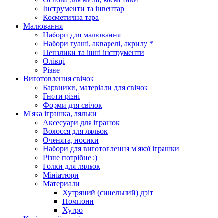
Інструменти та інвентар
Косметична тара
Малювання
Набори для малювання
Набори гуаші, акварелі, акрилу *
Пензлики та інші інструменти
Олівці
Різне
Виготовлення свічок
Барвники, матеріали для свічок
Гноти різні
Форми для свічок
М'яка іграшка, ляльки
Аксесуари для іграшок
Волосся для ляльок
Оченята, носики
Набори для виготовлення м'якої іграшки
Різне потрібне :)
Голки для ляльок
Мініатюри
Материали
Хутряний (синельний) дріт
Помпони
Хутро