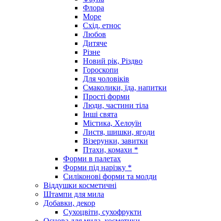
Флора
Море
Схід, етнос
Любов
Дитяче
Різне
Новий рік, Різдво
Гороскопи
Для чоловіків
Смаколики, їда, напитки
Прості форми
Люди, частини тіла
Інші свята
Містика, Хелоуїн
Листя, шишки, ягоди
Візерунки, завитки
Птахи, комахи *
Форми в палетах
Форми під нарізку *
Силіконові форми та молди
Віддушки косметичні
Штампи для мила
Добавки, декор
Сухоцвіти, сухофрукти
Основа для мила, косметики