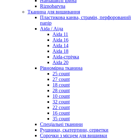
Наніашвілі Ірина
Riznobarvna
Тканина для вишивання
Пластикова канва, страмін, перфорований
папір
Aida / Аіда
Aida 11
Aida 16
Aida 14
Aida 18
Aida-стрічка
Aida 20
Рівномірна тканина
25 count
27 count
18 count
28 count
10 count
32 count
22 count
16 count
35 count
Спеціальні тканини
Рушники, скатертини, серветки
Сорочки з місцем для вишивки