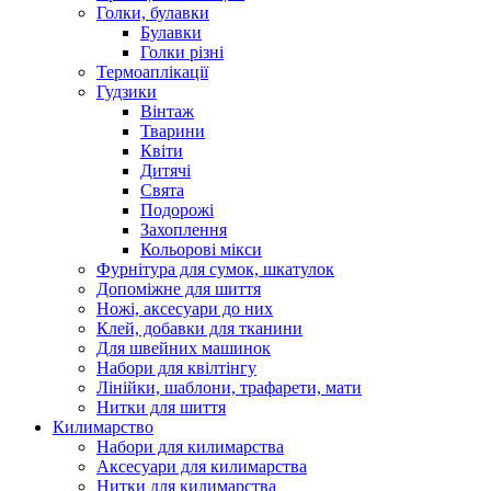
Голки, булавки
Булавки
Голки різні
Термоаплікації
Гудзики
Вінтаж
Тварини
Квіти
Дитячі
Свята
Подорожі
Захоплення
Кольорові мікси
Фурнітура для сумок, шкатулок
Допоміжне для шиття
Ножі, аксесуари до них
Клей, добавки для тканини
Для швейних машинок
Набори для квілтінгу
Лінійки, шаблони, трафарети, мати
Нитки для шиття
Килимарство
Набори для килимарства
Аксесуари для килимарства
Нитки для килимарства