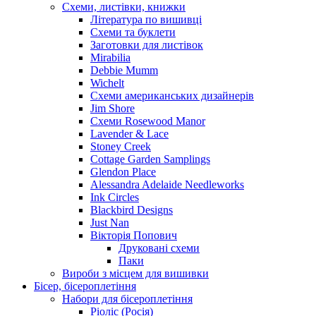
Схеми, листівки, книжки
Література по вишивці
Схеми та буклети
Заготовки для листівок
Mirabilia
Debbie Mumm
Wichelt
Схеми американських дизайнерів
Jim Shore
Cхеми Rosewood Manor
Lavender & Lace
Stoney Creek
Cottage Garden Samplings
Glendon Place
Alessandra Adelaide Needleworks
Ink Circles
Blackbird Designs
Just Nan
Вікторія Попович
Друковані схеми
Паки
Вироби з місцем для вишивки
Бісер, бісероплетіння
Набори для бісероплетіння
Ріоліс (Росія)