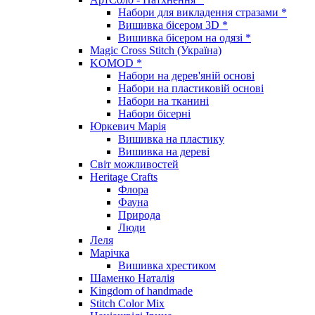
Набори для викладення стразами *
Вишивка бісером 3D *
Вишивка бісером на одязі *
Magic Cross Stitch (Україна)
KOMOD *
Набори на дерев'яній основі
Набори на пластиковій основі
Набори на тканині
Набори бісерні
Юркевич Марія
Вишивка на пластику
Вишивка на дереві
Світ можливостей
Heritage Crafts
Флора
Фауна
Природа
Люди
Леля
Марічка
Вишивка хрестиком
Шаменко Наталія
Kingdom of handmade
Stitch Color Mix