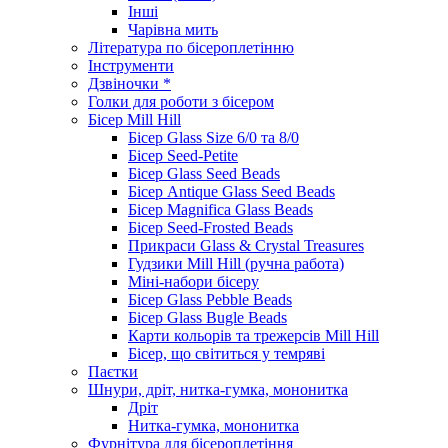
Інші
Чарівна мить
Література по бісероплетінню
Інструменти
Дзвіночки *
Голки для роботи з бісером
Бісер Mill Hill
Бісер Glass Size 6/0 та 8/0
Бісер Seed-Petite
Бісер Glass Seed Beads
Бісер Antique Glass Seed Beads
Бісер Magnifica Glass Beads
Бісер Seed-Frosted Beads
Прикраси Glass & Crystal Treasures
Гудзики Mill Hill (ручна работа)
Міні-набори бісеру
Бісер Glass Pebble Beads
Бісер Glass Bugle Beads
Карти кольорів та трежерсів Mill Hill
Бісер, що світиться у темряві
Паєтки
Шнури, дріт, нитка-гумка, мононитка
Дріт
Нитка-гумка, мононитка
Фурнітура для бісероплетіння