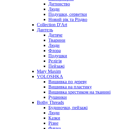
Дитинство
Люди
Подушки, серветки
Новий рік та Різдво
Collection D'Art
Дантель
Дитяче
Тварини
Люди
Флора
Подушки
Релігія
Пейзажі
Mary Maxim
VOLOSHKA
Вишивка по дереву
Вишивка на пластику
Вишивка хрестиком на тканині
Рушники
Bothy Threads
Будиночки, пейзажі
Люди
Казки
Різне
Фауна