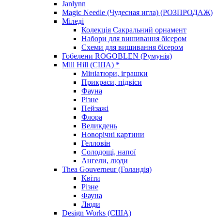
Janlynn
Magic Needle (Чудесная игла) (РОЗПРОДАЖ)
Міледі
Колекція Сакральний орнамент
Набори для вишивання бісером
Схеми для вишивання бісером
Гобелени ROGOBLEN (Румунія)
Mill Hill (США) *
Мініатюри, іграшки
Прикраси, підвіси
Фауна
Різне
Пейзажі
Флора
Великдень
Новорічні картини
Гелловін
Солодощі, напої
Ангели, люди
Thea Gouverneur (Голандія)
Квіти
Різне
Фауна
Люди
Design Works (США)