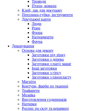
Троянди
Птахи, комахи
Клей, лак для декупажу
Пензлики-губки, інструменти
Декупажні карти
Люди
Різне
Флора
Натюрморти
Фауна
Декорування
Основа для декору
Заготовки під ліпку
Заготовки з дерева
Заготовки з пап'є маше
Інші заготовки
Заготовки з гіпсу
Заготовки з пінопласту
Магніти
Контури, фарби по тканині
Трафарети
Мозаїка
Виготовлення годинників
Натирки
Роспис по склу та керамиці