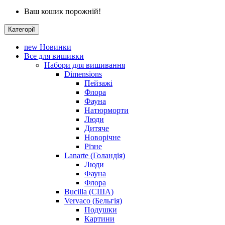
Ваш кошик порожній!
Категорії
new
Новинки
Все для вишивки
Набори для вишивання
Dimensions
Пейзажі
Флора
Фауна
Натюрморти
Люди
Дитяче
Новорічне
Різне
Lanarte (Голандія)
Люди
Фауна
Флора
Bucilla (США)
Vervaco (Бельгія)
Подушки
Картини