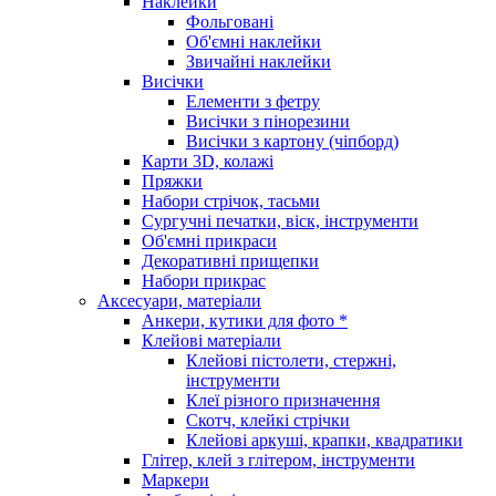
Наклейки
Фольговані
Об'ємні наклейки
Звичайні наклейки
Висічки
Елементи з фетру
Висічки з пінорезини
Висічки з картону (чіпборд)
Карти 3D, колажі
Пряжки
Набори стрічок, тасьми
Сургучні печатки, віск, інструменти
Об'ємні прикраси
Декоративні прищепки
Набори прикрас
Аксесуари, матеріали
Анкери, кутики для фото *
Клейові матеріали
Клейові пістолети, стержні,
інструменти
Клеї різного призначення
Скотч, клейкі стрічки
Клейові аркуші, крапки, квадратики
Глітер, клей з глітером, інструменти
Маркери