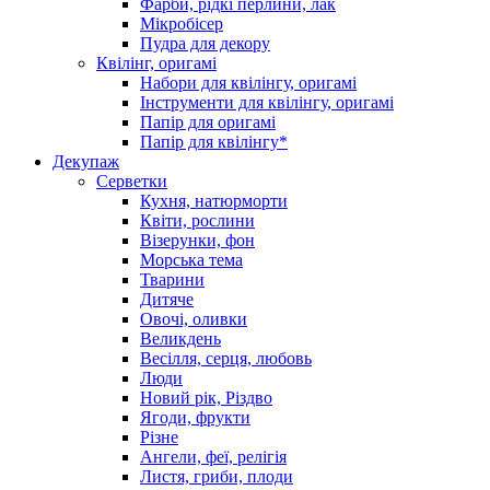
Фарби, рідкі перлини, лак
Мікробісер
Пудра для декору
Квілінг, оригамі
Набори для квілінгу, оригамі
Інструменти для квілінгу, оригамі
Папір для оригамі
Папір для квілінгу*
Декупаж
Серветки
Кухня, натюрморти
Квіти, рослини
Візерунки, фон
Морська тема
Тварини
Дитяче
Овочі, оливки
Великдень
Весілля, серця, любовь
Люди
Новий рік, Різдво
Ягоди, фрукти
Різне
Ангели, феї, релігія
Листя, гриби, плоди