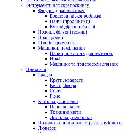
Інструменти для скрапбукингу
Фігурні діркопробивачі
Бордюрні діркопробивачі
Панчі (пробійники)
Кутові діркопробивачі
Ножиці, фігурні ножиці
Ножі, різаки
Різні інструменти
Машинки, ножі, папки
Папки, пластини для тиснення
Ножі
Машинки та приспособи для них
Прикраси
Брадси
Круги, квадрати
Квіти, флора
Свята
Різне
Квіточки, листочки
Паперові квіти
Тканинні квіти
Листочки, пелюстки
Половинки намистин, стрази, камінчики
Люверси