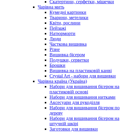
Скатертини, серфетки, мішечки
Чарiвна мить
Кумедні картинки
Тварини, метелики
Квіти, рослини
Пейзажі
Натюрморти
Люди
Часткова вишивка
Різне
Вишивка бісером
Подушки, серветки
Брошки
Вишивка на пластиковій канві
Crystal Art - набори для вишивки
Чарівна країна (Україна)
Набори для вишивання бісером на
пластиковій основі
Набори для вишивання нитками
Аксесуари для рукоділля
Набори для вишивання бісером по
дереву
Набори для вишивання бісером на
штучній шкірі
Заготовки для вишивки