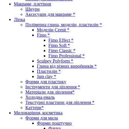
Макраме, плетіння
Шнури
Аксесуари для макраме *
Ліпка
Полімерна глина, моделін, пластилін *
Моделін Cernit *
Fimo *
Fimo Effect *
Fimo Soft *
Fimo Classic *
Fimo Professional *
Sculpey Polyform *
Глина від різних виробників *
Пластилін *
Jam clay *
Форми для пластику
Інструменти для ліплення *
Матеріали для ліплення*
Холодна емаль
Текстурні пластини для ліплення *
Каттери*
Миловаріння, косметика
Форми для мила
Форми поштучно
Фауна