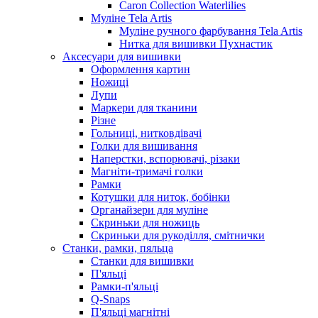
Caron Collection Waterlilies
Муліне Tela Artis
Муліне ручного фарбування Tela Artis
Нитка для вишивки Пухнастик
Аксесуари для вишивки
Оформлення картин
Ножиці
Лупи
Маркери для тканини
Різне
Гольниці, нитковдівачі
Голки для вишивання
Наперстки, вспорювачі, різаки
Магніти-тримачі голки
Рамки
Котушки для ниток, бобінки
Органайзери для муліне
Скриньки для ножиць
Скриньки для рукоділля, смітнички
Станки, рамки, пяльца
Станки для вишивки
П'яльці
Рамки-п'яльці
Q-Snaps
П'яльці магнітні