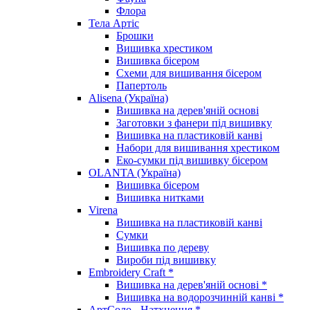
Флора
Тела Артіс
Брошки
Вишивка хрестиком
Вишивка бісером
Схеми для вишивання бісером
Папертоль
Alisena (Україна)
Вишивка на дерев'яній основі
Заготовки з фанери під вишивку
Вишивка на пластиковій канві
Набори для вишивання хрестиком
Еко-сумки під вишивку бісером
OLANTA (Україна)
Вишивка бісером
Вишивка нитками
Virena
Вишивка на пластиковій канві
Сумки
Вишивка по дереву
Вироби під вишивку
Embroidery Craft *
Вишивка на дерев'яній основі *
Вишивка на водорозчинній канві *
АртСоло - Натхнення *