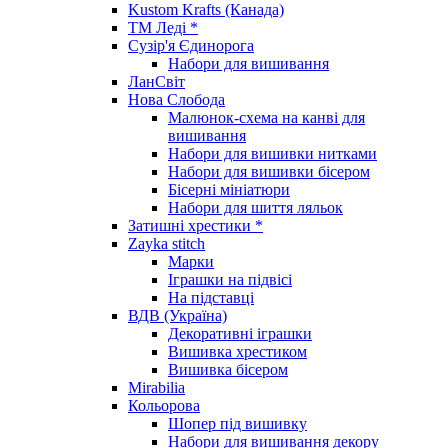
Kustom Krafts (Канада)
ТМ Леді *
Сузір'я Єдинорога
Набори для вишивання
ЛанСвіт
Нова Слобода
Малюнок-схема на канві для
вишивання
Набори для вишивки нитками
Набори для вишивки бісером
Бісерні мініатюри
Набори для шиття ляльок
Затишні хрестики *
Zayka stitch
Марки
Іграшки на підвісі
На підставці
ВДВ (Україна)
Декоративні іграшки
Вишивка хрестиком
Вишивка бісером
Mirabilia
Кольорова
Шопер під вишивку
Набори для вишивання декору