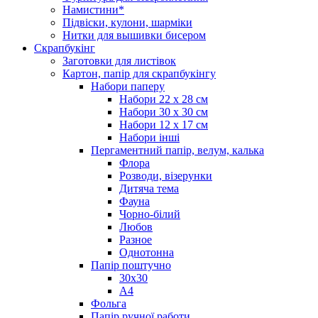
Намистини*
Підвіски, кулони, шарміки
Нитки для вышивки бисером
Скрапбукінг
Заготовки для листівок
Картон, папір для скрапбукінгу
Набори паперу
Набори 22 х 28 см
Набори 30 х 30 см
Набори 12 х 17 см
Набори інші
Пергаментний папір, велум, калька
Флора
Розводи, візерунки
Дитяча тема
Фауна
Чорно-білий
Любов
Разное
Однотонна
Папір поштучно
30х30
А4
Фольга
Папір ручної работи