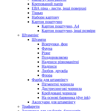
Крепований папір
ЕВА піна - листи, інші поверхні
Тішью
Набори картону
Картон поштучно
Картон поштучно, А4
Картон поштучно, інші розміри
Штампінг
Штампи
Візерунки, фон
Фауна
Різне
Поздоровляємо
Надписи різноманітні
Надписи
Любов, дружба
Флора
Фарба для штампінгу
Пігментні чорнила
Дистресингові чорнила
Крейдовані чорнила
На основі барвника (dye ink)
Аксесуари для штампінгу
Трафарети
Заготовки для альбомів, блокнотів