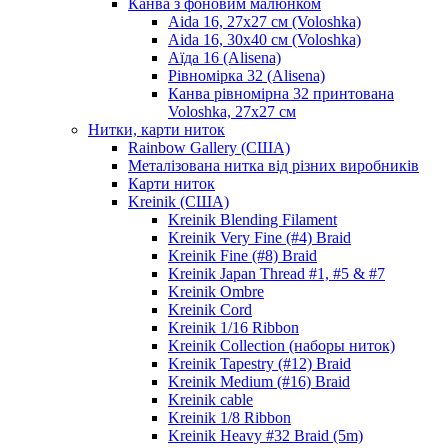
Канва з фоновим малюнком
Aida 16, 27х27 см (Voloshka)
Aida 16, 30х40 см (Voloshka)
Аїда 16 (Alisena)
Рівномірка 32 (Alisena)
Канва рівномірна 32 принтована
Voloshka, 27х27 см
Нитки, карти ниток
Rainbow Gallery (США)
Металізована нитка від різних виробників
Карти ниток
Kreinik (США)
Kreinik Blending Filament
Kreinik Very Fine (#4) Braid
Kreinik Fine (#8) Braid
Kreinik Japan Thread #1, #5 & #7
Kreinik Ombre
Kreinik Cord
Kreinik 1/16 Ribbon
Kreinik Collection (наборы ниток)
Kreinik Tapestry (#12) Braid
Kreinik Medium (#16) Braid
Kreinik cable
Kreinik 1/8 Ribbon
Kreinik Heavy #32 Braid (5m)