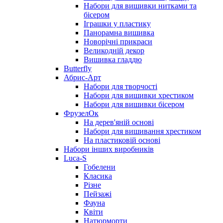
Набори для вишивки нитками та
бісером
Іграшки у пластику
Панорамна вишивка
Новорічні прикраси
Великодній декор
Вишивка гладдю
Butterfly
Абрис-Арт
Набори для творчості
Набори для вишивки хрестиком
Набори для вишивки бісером
ФрузелОк
На дерев'яній основі
Набори для вишивання хрестиком
На пластиковій основі
Набори інших виробників
Luca-S
Гобелени
Класика
Різне
Пейзажі
Фауна
Квіти
Натюрморти