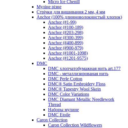
Micro Ice Chenill
Муліне різне
Стрічки для вишивання 2 мм, 4 мм
Anchor (100% длинноволокнистый хлопок)
Anchor (#1-99)
Anchor (#100-189)
Anchor (#203-298)
Anchor (#300-399)
Anchor (#400-899)
Anchor (#900-979)
Anchor (#1001-1098)
Anchor (#1201-9575)
DMC
DMC хлопчатобумажная нить art.177
DMC - металлизированая нить
DMC Perle Cotton
DMC® Satin Embroidery Floss
DMC® Tapestry Wool Skein
DMC Color Variations
DMC Diamant Metallic Needlework
Thread
Наборы мулине
DMC Etoile
Caron Collection
Caron Collection Wildflowers