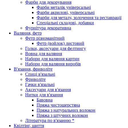
Фарби для декорування
Фарби металік універсальні
Фарби акрилові, універсальні
Фарби для металу, золочення та реставрації
Спеціальні складові, добавки
Фурнітура декоративна
Валяння, фетр
Фетр різноманітний
Фетр (войлок) листовий
Голки, аксесуари для фелтингу
Вовна для валяння
Набори для валяння картин
Набори для валяння виробів
В'язання, фриволіте
Спиці в'язальні
Фриволіте
Гачки в'язальні
Аксесуари для в'язання
Нитки для в'язання
Бавовна
Пряжа чистошерстяна
Пряжа з натуральних волокон
Пряжа з штучних волокон
Література по в'язанню *
Квілтінг, шиття