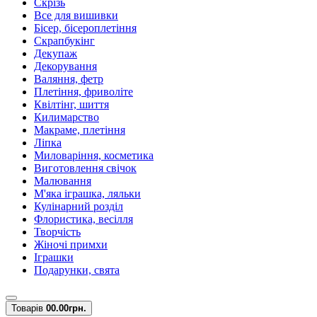
Скрізь
Все для вишивки
Бісер, бісероплетіння
Скрапбукінг
Декупаж
Декорування
Валяння, фетр
Плетіння, фриволіте
Квілтінг, шиття
Килимарство
Макраме, плетіння
Ліпка
Миловаріння, косметика
Виготовлення свічок
Малювання
М'яка іграшка, ляльки
Кулінарний розділ
Флористика, весілля
Творчість
Жіночі примхи
Іграшки
Подарунки, свята
Товарів
0
0.00грн.