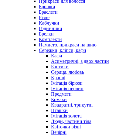
Прикраси для волосся
Брошки
Браслети
Різне
Каблучки
Годинники
Брелки
Комплекти
Намисто, прикраси на шию
Сережки, кліпси, кафи
Кафи
Асиметричні, з двох частин
Бантики
Сердця, любовь
Краплі
Імітація бірюзи
Імітація перлин
Предмети
Комахи
Квадратні, трикутні
Пташки
Імітація золота
Люди, частини тіла
Квіточки різні
Вечірні