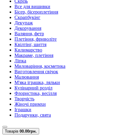
Скрізь
Все для вишивки
Бісер, бісероплетіння
Скрапбукінг
Декупаж
Декорування
Валяння, фетр
Плетіння, фриволіте
Квілтінг, шиття
Килимарство
Макраме, плетіння
Ліпка
Миловаріння, косметика
Виготовлення свічок
Малювання
М'яка іграшка, ляльки
Кулінарний розділ
Флористика, весілля
Творчість
Жіночі примхи
Іграшки
Подарунки, свята
Товарів
0
0.00грн.