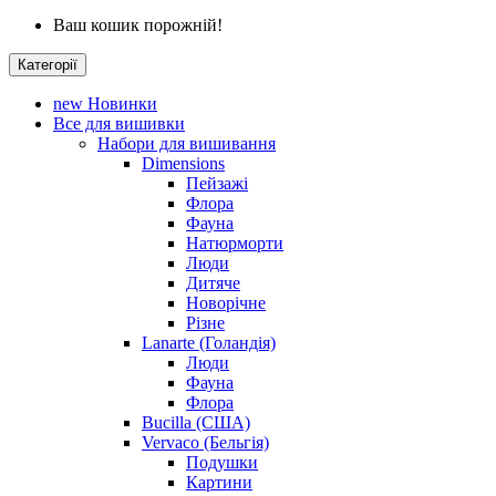
Ваш кошик порожній!
Категорії
new
Новинки
Все для вишивки
Набори для вишивання
Dimensions
Пейзажі
Флора
Фауна
Натюрморти
Люди
Дитяче
Новорічне
Різне
Lanarte (Голандія)
Люди
Фауна
Флора
Bucilla (США)
Vervaco (Бельгія)
Подушки
Картини