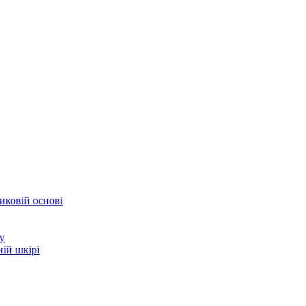
иковій основі
у
ій шкірі