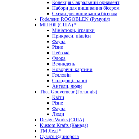
Колекція Сакральний орнамент
Набори для вишивання бісером
Схеми для вишивання бісером
Гобелени ROGOBLEN (Румунія)
Mill Hill (США) *
Мініатюри, іграшки
Прикраси, підвіси
Фауна
Різне
Пейзажі
Флора
Великдень
Новорічні картини
Гелловін
Солодощі, напої
Ангели, люди
Thea Gouverneur (Голандія)
Квіти
Різне
Фауна
Люди
Design Works (США)
Kustom Krafts (Канада)
ТМ Леді *
Сузір'я Єдинорога