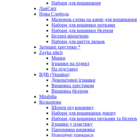
Набори для вишивання
ЛанСвіт
Нова Слобода
Малюнок-схема на канві для вишивання
Набори для вишивки нитками
Набори для вишивки бісером
Бісерні мініатюри
Набори для шиття ляльок
Затишні хрестики *
Zayka stitch
Марки
Іграшки на підвісі
На підставці
ВДВ (Україна)
Декоративні іграшки
Вишивка хрестиком
Вишивка бісером
Mirabilia
Кольорова
Шопер під вишивку
Набори для вишивання декору
Набори для вишивки нитками та бісеро
Іграшки у пластику
Панорамна вишивка
Новорічні прикраси