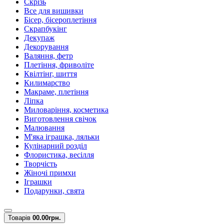
Скрізь
Все для вишивки
Бісер, бісероплетіння
Скрапбукінг
Декупаж
Декорування
Валяння, фетр
Плетіння, фриволіте
Квілтінг, шиття
Килимарство
Макраме, плетіння
Ліпка
Миловаріння, косметика
Виготовлення свічок
Малювання
М'яка іграшка, ляльки
Кулінарний розділ
Флористика, весілля
Творчість
Жіночі примхи
Іграшки
Подарунки, свята
Товарів
0
0.00грн.