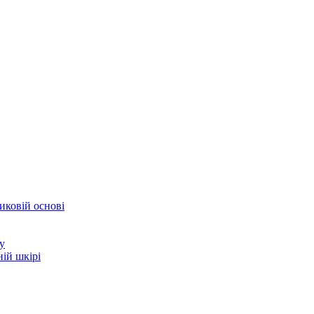
иковій основі
у
ій шкірі