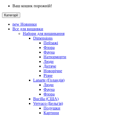
Ваш кошик порожній!
Категорії
new
Новинки
Все для вишивки
Набори для вишивання
Dimensions
Пейзажі
Флора
Фауна
Натюрморти
Люди
Дитяче
Новорічне
Різне
Lanarte (Голандія)
Люди
Фауна
Флора
Bucilla (США)
Vervaco (Бельгія)
Подушки
Картини