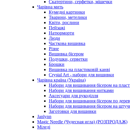
Скатертини, серфетки, мішечки
Чарiвна мить
Кумедні картинки
Тварини, метелики
Квіти, рослини
Пейзажі
Натюрморти
Люди
Часткова вишивка
Різне
Вишивка бісером
Подушки, серветки
Брошки
Вишивка на пластиковій канві
Crystal Art - набори для вишивки
Чарівна країна (Україна)
Набори для вишивання бісером на пласт
Набори для вишивання нитками
Аксесуари для рукоділля
Набори для вишивання бісером по дерев
Набори для вишивання бісером на штучн
Заготовки для вишивки
Janlynn
Magic Needle (Чудесная игла) (РОЗПРОДАЖ)
Міледі