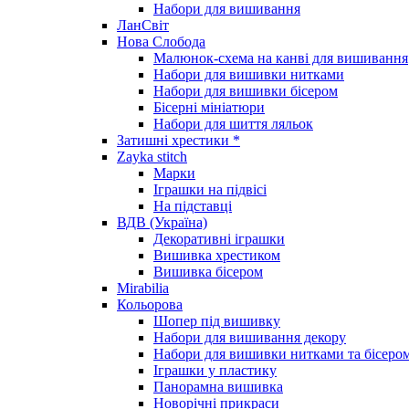
Набори для вишивання
ЛанСвіт
Нова Слобода
Малюнок-схема на канві для вишивання
Набори для вишивки нитками
Набори для вишивки бісером
Бісерні мініатюри
Набори для шиття ляльок
Затишні хрестики *
Zayka stitch
Марки
Іграшки на підвісі
На підставці
ВДВ (Україна)
Декоративні іграшки
Вишивка хрестиком
Вишивка бісером
Mirabilia
Кольорова
Шопер під вишивку
Набори для вишивання декору
Набори для вишивки нитками та бісеро
Іграшки у пластику
Панорамна вишивка
Новорічні прикраси