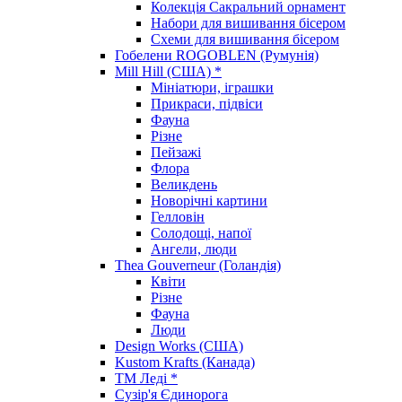
Колекція Сакральний орнамент
Набори для вишивання бісером
Схеми для вишивання бісером
Гобелени ROGOBLEN (Румунія)
Mill Hill (США) *
Мініатюри, іграшки
Прикраси, підвіси
Фауна
Різне
Пейзажі
Флора
Великдень
Новорічні картини
Гелловін
Солодощі, напої
Ангели, люди
Thea Gouverneur (Голандія)
Квіти
Різне
Фауна
Люди
Design Works (США)
Kustom Krafts (Канада)
ТМ Леді *
Сузір'я Єдинорога