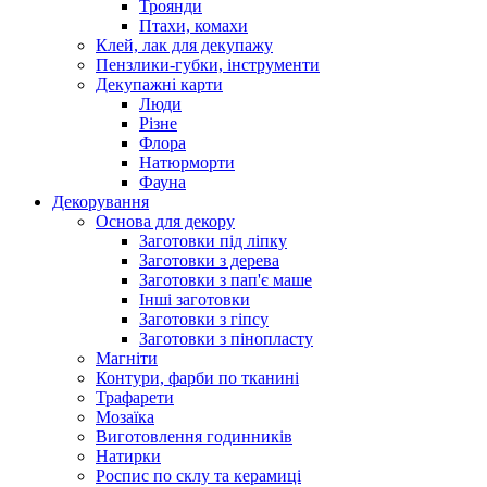
Троянди
Птахи, комахи
Клей, лак для декупажу
Пензлики-губки, інструменти
Декупажні карти
Люди
Різне
Флора
Натюрморти
Фауна
Декорування
Основа для декору
Заготовки під ліпку
Заготовки з дерева
Заготовки з пап'є маше
Інші заготовки
Заготовки з гіпсу
Заготовки з пінопласту
Магніти
Контури, фарби по тканині
Трафарети
Мозаїка
Виготовлення годинників
Натирки
Роспис по склу та керамиці