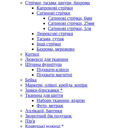
Стрічки, тасьма, шнури, бахрома
Капронові стрічки
Сатинові стрічки
Сатинові стрічки, 6мм
Сатинові стрічки, 25мм
Сатинові стрічки, 1см
Люрексові стрічки
Тасьма, сутаж
Інші стрічки
Бахрома, мереживо
Китиці
Люверси для тканини
Шторна фурнітура
Підхвати-кліпси
Підхвати магнітні
Бейка
Маркери, олівці, крейда, копіри
Замки-блискавки *
Тканина для шиття
Набори тканини, відрізи
Фетр, метраж
Аплікації, бантики
Зворотний бік подушок
Пір'я
Кравецькі ножиці *