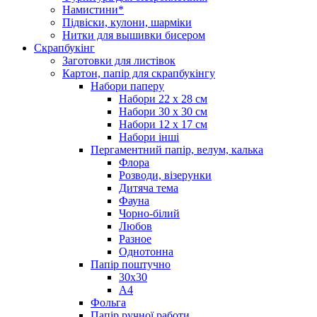
Намистини*
Підвіски, кулони, шарміки
Нитки для вышивки бисером
Скрапбукінг
Заготовки для листівок
Картон, папір для скрапбукінгу
Набори паперу
Набори 22 х 28 см
Набори 30 х 30 см
Набори 12 х 17 см
Набори інші
Пергаментний папір, велум, калька
Флора
Розводи, візерунки
Дитяча тема
Фауна
Чорно-білий
Любов
Разное
Однотонна
Папір поштучно
30х30
А4
Фольга
Папір ручної работи