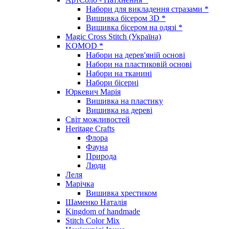
Набори для викладення стразами *
Вишивка бісером 3D *
Вишивка бісером на одязі *
Magic Cross Stitch (Україна)
KOMOD *
Набори на дерев'яній основі
Набори на пластиковій основі
Набори на тканині
Набори бісерні
Юркевич Марія
Вишивка на пластику
Вишивка на дереві
Світ можливостей
Heritage Crafts
Флора
Фауна
Природа
Люди
Леля
Марічка
Вишивка хрестиком
Шаменко Наталія
Kingdom of handmade
Stitch Color Mix