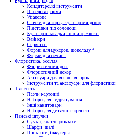
Кулінарний розділ
Кондитерські інструменти
Паперові форми
Упаковка
Свічки для торту, кулінарний декор
Підставки під солодощі
Кулінарні насадки, шприці, мішки
Вайнери
Серветки
Форми для цукерок, шоколаду *
Форми для печива
Флористика, весілля
Флористичний дріт
Флористичний декор
Аксесуари для весіль, вечірок
Інструменти та аксесуари для флористики
Творчість
Пазли картонні
Набори для видряпування
Інші канцтовари
Набори для дитячої творчості
Панські штучки
Сумки, клатчі, рюкзаки
Шарфи, шалі
Прикраси, біжутерія