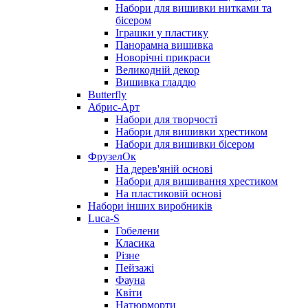
Набори для вишивки нитками та
бісером
Іграшки у пластику
Панорамна вишивка
Новорічні прикраси
Великодній декор
Вишивка гладдю
Butterfly
Абрис-Арт
Набори для творчості
Набори для вишивки хрестиком
Набори для вишивки бісером
ФрузелОк
На дерев'яній основі
Набори для вишивання хрестиком
На пластиковій основі
Набори інших виробників
Luca-S
Гобелени
Класика
Різне
Пейзажі
Фауна
Квіти
Натюрморти