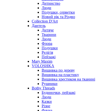
Дитинство
Люди
Подушки, серветки
Новий рік та Різдво
Collection D'Art
Дантель
Дитяче
Тварини
Люди
Флора
Подушки
Релігія
Пейзажі
Mary Maxim
VOLOSHKA
Вишивка по дереву
Вишивка на пластику
Вишивка хрестиком на тканині
Рушники
Bothy Threads
Будиночки, пейзажі
Люди
Казки
Різне
Фауна