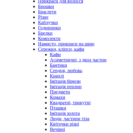
Прикраси для волосся
Брошки
Браслети
Різне
Каблучки
Годинники
Брелки
Комплекти
Намисто, прикраси на шию
Сережки, кліпси, кафи
Кафи
Асиметричні, з двох частин
Бантики
Сердця, любовь
Краплі
Імітація бірюзи
Імітація перлин
Предмети
Комахи
Квадратні, трикутні
Пташки
Імітація золота
Люди, частини тіла
Квіточки різні
Вечірні