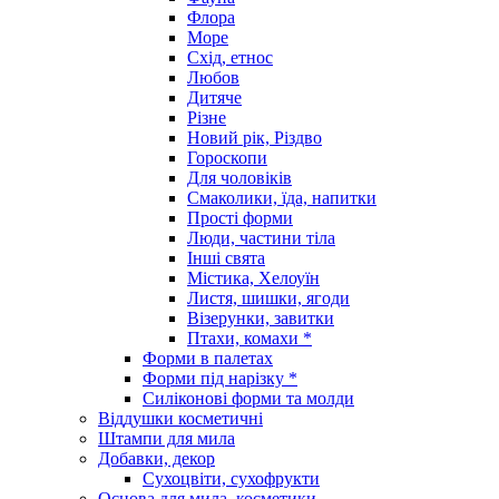
Флора
Море
Схід, етнос
Любов
Дитяче
Різне
Новий рік, Різдво
Гороскопи
Для чоловіків
Смаколики, їда, напитки
Прості форми
Люди, частини тіла
Інші свята
Містика, Хелоуїн
Листя, шишки, ягоди
Візерунки, завитки
Птахи, комахи *
Форми в палетах
Форми під нарізку *
Силіконові форми та молди
Віддушки косметичні
Штампи для мила
Добавки, декор
Сухоцвіти, сухофрукти
Основа для мила, косметики