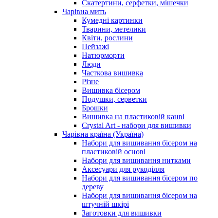
Скатертини, серфетки, мішечки
Чарiвна мить
Кумедні картинки
Тварини, метелики
Квіти, рослини
Пейзажі
Натюрморти
Люди
Часткова вишивка
Різне
Вишивка бісером
Подушки, серветки
Брошки
Вишивка на пластиковій канві
Crystal Art - набори для вишивки
Чарівна країна (Україна)
Набори для вишивання бісером на
пластиковій основі
Набори для вишивання нитками
Аксесуари для рукоділля
Набори для вишивання бісером по
дереву
Набори для вишивання бісером на
штучній шкірі
Заготовки для вишивки