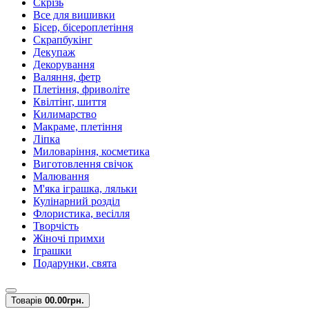
Скрізь
Все для вишивки
Бісер, бісероплетіння
Скрапбукінг
Декупаж
Декорування
Валяння, фетр
Плетіння, фриволіте
Квілтінг, шиття
Килимарство
Макраме, плетіння
Ліпка
Миловаріння, косметика
Виготовлення свічок
Малювання
М'яка іграшка, ляльки
Кулінарний розділ
Флористика, весілля
Творчість
Жіночі примхи
Іграшки
Подарунки, свята
Товарів
0
0.00грн.