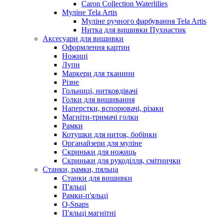
Caron Collection Waterlilies
Муліне Tela Artis
Муліне ручного фарбування Tela Artis
Нитка для вишивки Пухнастик
Аксесуари для вишивки
Оформлення картин
Ножиці
Лупи
Маркери для тканини
Різне
Гольниці, нитковдівачі
Голки для вишивання
Наперстки, вспорювачі, різаки
Магніти-тримачі голки
Рамки
Котушки для ниток, бобінки
Органайзери для муліне
Скриньки для ножиць
Скриньки для рукоділля, смітнички
Станки, рамки, пяльца
Станки для вишивки
П'яльці
Рамки-п'яльці
Q-Snaps
П'яльці магнітні