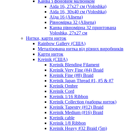
Канва з фоновим малюнком
Aida 16, 27х27 см (Voloshka)
Aida 16, 30х40 см (Voloshka)
Аїда 16 (Alisena)
Рівномірка 32 (Alisena)
Канва рівномірна 32 принтована
Voloshka, 27х27 см
Нитки, карти ниток
Rainbow Gallery (США)
Металізована нитка від різних виробників
Карти ниток
Kreinik (США)
Kreinik Blending Filament
Kreinik Very Fine (#4) Braid
Kreinik Fine (#8) Braid
Kreinik Japan Thread #1, #5 & #7
Kreinik Ombre
Kreinik Cord
Kreinik 1/16 Ribbon
Kreinik Collection (наборы ниток)
Kreinik Tapestry (#12) Braid
Kreinik Medium (#16) Braid
Kreinik cable
Kreinik 1/8 Ribbon
Kreinik Heavy #32 Braid (5m)