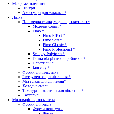
Макраме, плетіння
Шнури
Аксесуари для макраме *
Ліпка
Полімерна глина, моделін, пластилін *
Моделін Cernit *
Fimo *
Fimo Effect *
Fimo Soft *
Fimo Classic *
Fimo Professional *
Sculpey Polyform *
Глина від різних виробників *
Пластилін *
Jam clay *
Форми для пластику
Інструменти для ліплення *
Матеріали для ліплення*
Холодна емаль
Текстурні пластини для ліплення *
Каттери*
Миловаріння, косметика
Форми для мила
Форми поштучно
Фауна