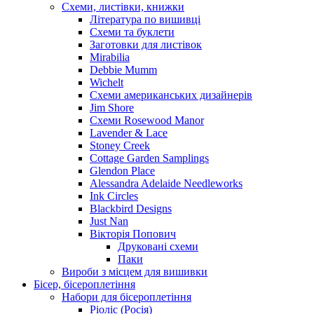
Схеми, листівки, книжки
Література по вишивці
Схеми та буклети
Заготовки для листівок
Mirabilia
Debbie Mumm
Wichelt
Схеми американських дизайнерів
Jim Shore
Cхеми Rosewood Manor
Lavender & Lace
Stoney Creek
Cottage Garden Samplings
Glendon Place
Alessandra Adelaide Needleworks
Ink Circles
Blackbird Designs
Just Nan
Вікторія Попович
Друковані схеми
Паки
Вироби з місцем для вишивки
Бісер, бісероплетіння
Набори для бісероплетіння
Ріоліс (Росія)