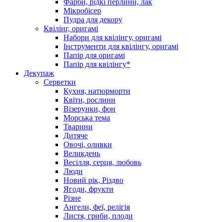
Фарби, рідкі перлини, лак
Мікробісер
Пудра для декору
Квілінг, оригамі
Набори для квілінгу, оригамі
Інструменти для квілінгу, оригамі
Папір для оригамі
Папір для квілінгу*
Декупаж
Серветки
Кухня, натюрморти
Квіти, рослини
Візерунки, фон
Морська тема
Тварини
Дитяче
Овочі, оливки
Великдень
Весілля, серця, любовь
Люди
Новий рік, Різдво
Ягоди, фрукти
Різне
Ангели, феї, релігія
Листя, гриби, плоди