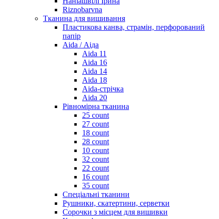
Наніашвілі Ірина
Riznobarvna
Тканина для вишивання
Пластикова канва, страмін, перфорований
папір
Aida / Аіда
Aida 11
Aida 16
Aida 14
Aida 18
Aida-стрічка
Aida 20
Рівномірна тканина
25 count
27 count
18 count
28 count
10 count
32 count
22 count
16 count
35 count
Спеціальні тканини
Рушники, скатертини, серветки
Сорочки з місцем для вишивки