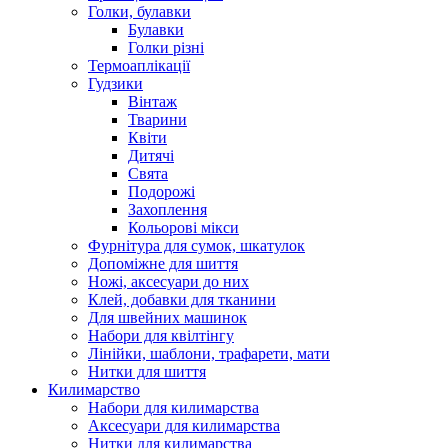
Голки, булавки
Булавки
Голки різні
Термоаплікації
Гудзики
Вінтаж
Тварини
Квіти
Дитячі
Свята
Подорожі
Захоплення
Кольорові мікси
Фурнітура для сумок, шкатулок
Допоміжне для шиття
Ножі, аксесуари до них
Клей, добавки для тканини
Для швейних машинок
Набори для квілтінгу
Лінійки, шаблони, трафарети, мати
Нитки для шиття
Килимарство
Набори для килимарства
Аксесуари для килимарства
Нитки для килимарства