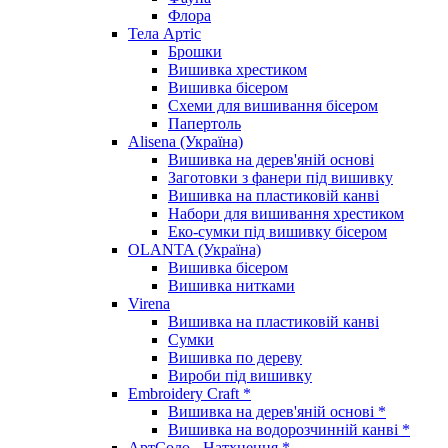
Флора
Тела Артіс
Брошки
Вишивка хрестиком
Вишивка бісером
Схеми для вишивання бісером
Папертоль
Alisena (Україна)
Вишивка на дерев'яній основі
Заготовки з фанери під вишивку
Вишивка на пластиковій канві
Набори для вишивання хрестиком
Еко-сумки під вишивку бісером
OLANTA (Україна)
Вишивка бісером
Вишивка нитками
Virena
Вишивка на пластиковій канві
Сумки
Вишивка по дереву
Вироби під вишивку
Embroidery Craft *
Вишивка на дерев'яній основі *
Вишивка на водорозчинній канві *
АртСоло - Натхнення *