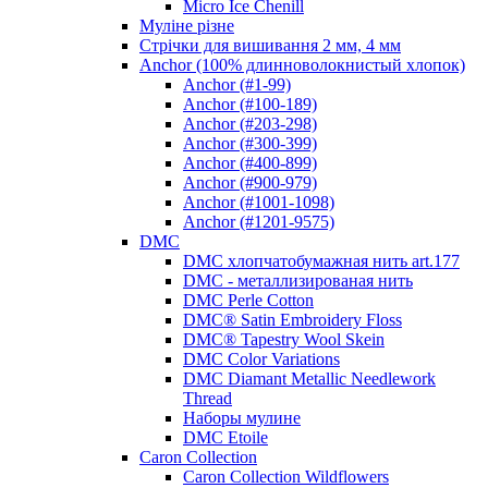
Micro Ice Chenill
Муліне різне
Стрічки для вишивання 2 мм, 4 мм
Anchor (100% длинноволокнистый хлопок)
Anchor (#1-99)
Anchor (#100-189)
Anchor (#203-298)
Anchor (#300-399)
Anchor (#400-899)
Anchor (#900-979)
Anchor (#1001-1098)
Anchor (#1201-9575)
DMC
DMC хлопчатобумажная нить art.177
DMC - металлизированая нить
DMC Perle Cotton
DMC® Satin Embroidery Floss
DMC® Tapestry Wool Skein
DMC Color Variations
DMC Diamant Metallic Needlework
Thread
Наборы мулине
DMC Etoile
Caron Collection
Caron Collection Wildflowers