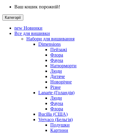
Ваш кошик порожній!
Категорії
new
Новинки
Все для вишивки
Набори для вишивання
Dimensions
Пейзажі
Флора
Фауна
Натюрморти
Люди
Дитяче
Новорічне
Різне
Lanarte (Голандія)
Люди
Фауна
Флора
Bucilla (США)
Vervaco (Бельгія)
Подушки
Картини