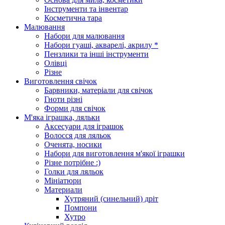
Інструменти та інвентар
Косметична тара
Малювання
Набори для малювання
Набори гуаші, акварелі, акрилу *
Пензлики та інші інструменти
Олівці
Різне
Виготовлення свічок
Барвники, матеріали для свічок
Гноти різні
Форми для свічок
М'яка іграшка, ляльки
Аксесуари для іграшок
Волосся для ляльок
Оченята, носики
Набори для виготовлення м'якої іграшки
Різне потрібне :)
Голки для ляльок
Мініатюри
Материали
Хутряний (синельний) дріт
Помпони
Хутро