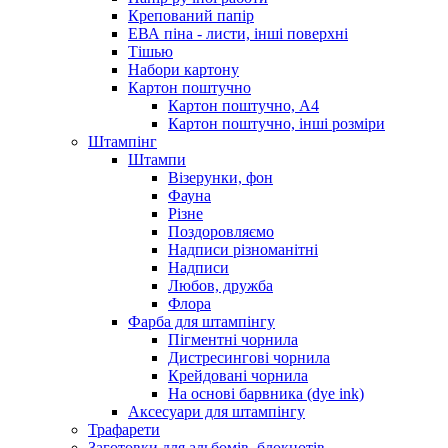
Крепований папір
ЕВА піна - листи, інші поверхні
Тішью
Набори картону
Картон поштучно
Картон поштучно, А4
Картон поштучно, інші розміри
Штампінг
Штампи
Візерунки, фон
Фауна
Різне
Поздоровляємо
Надписи різноманітні
Надписи
Любов, дружба
Флора
Фарба для штампінгу
Пігментні чорнила
Дистресингові чорнила
Крейдовані чорнила
На основі барвника (dye ink)
Аксесуари для штампінгу
Трафарети
Заготовки для альбомів, блокнотів