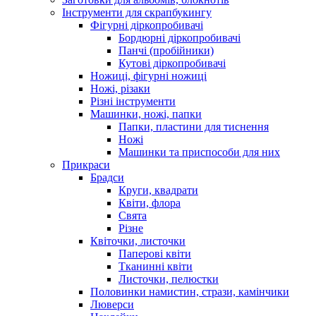
Інструменти для скрапбукингу
Фігурні діркопробивачі
Бордюрні діркопробивачі
Панчі (пробійники)
Кутові діркопробивачі
Ножиці, фігурні ножиці
Ножі, різаки
Різні інструменти
Машинки, ножі, папки
Папки, пластини для тиснення
Ножі
Машинки та приспособи для них
Прикраси
Брадси
Круги, квадрати
Квіти, флора
Свята
Різне
Квіточки, листочки
Паперові квіти
Тканинні квіти
Листочки, пелюстки
Половинки намистин, стрази, камінчики
Люверси