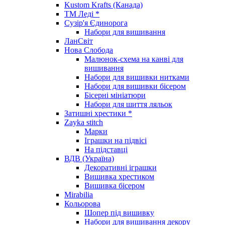
Kustom Krafts (Канада)
ТМ Леді *
Сузір'я Єдинорога
Набори для вишивання
ЛанСвіт
Нова Слобода
Малюнок-схема на канві для
вишивання
Набори для вишивки нитками
Набори для вишивки бісером
Бісерні мініатюри
Набори для шиття ляльок
Затишні хрестики *
Zayka stitch
Марки
Іграшки на підвісі
На підставці
ВДВ (Україна)
Декоративні іграшки
Вишивка хрестиком
Вишивка бісером
Mirabilia
Кольорова
Шопер під вишивку
Набори для вишивання декору