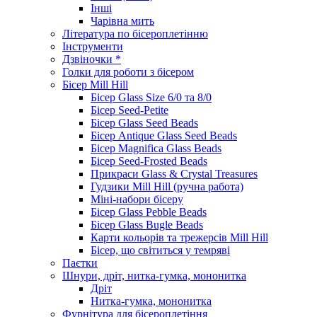
Інші
Чарівна мить
Література по бісероплетінню
Інструменти
Дзвіночки *
Голки для роботи з бісером
Бісер Mill Hill
Бісер Glass Size 6/0 та 8/0
Бісер Seed-Petite
Бісер Glass Seed Beads
Бісер Antique Glass Seed Beads
Бісер Magnifica Glass Beads
Бісер Seed-Frosted Beads
Прикраси Glass & Crystal Treasures
Гудзики Mill Hill (ручна работа)
Міні-набори бісеру
Бісер Glass Pebble Beads
Бісер Glass Bugle Beads
Карти кольорів та трежерсів Mill Hill
Бісер, що світиться у темряві
Паєтки
Шнури, дріт, нитка-гумка, мононитка
Дріт
Нитка-гумка, мононитка
Фурнітура для бісероплетіння