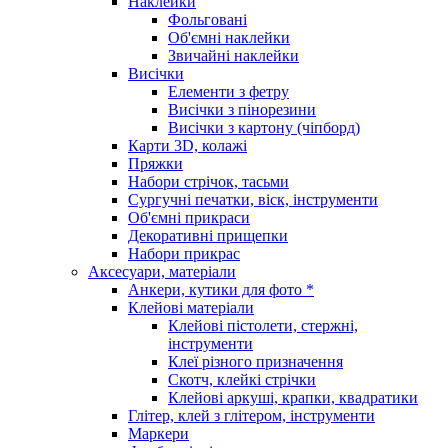
Наклейки
Фольговані
Об'ємні наклейки
Звичайні наклейки
Висічки
Елементи з фетру
Висічки з пінорезини
Висічки з картону (чіпборд)
Карти 3D, колажі
Пряжки
Набори стрічок, тасьми
Сургучні печатки, віск, інструменти
Об'ємні прикраси
Декоративні прищепки
Набори прикрас
Аксесуари, матеріали
Анкери, кутики для фото *
Клейові матеріали
Клейові пістолети, стержні,
інструменти
Клеї різного призначення
Скотч, клейкі стрічки
Клейові аркуші, крапки, квадратики
Глітер, клей з глітером, інструменти
Маркери