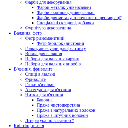
Фарби для декорування
Фарби металік універсальні
Фарби акрилові, універсальні
Фарби для металу, золочення та реставрації
Спеціальні складові, добавки
Фурнітура декоративна
Валяння, фетр
Фетр різноманітний
Фетр (войлок) листовий
Голки, аксесуари для фелтингу
Вовна для валяння
Набори для валяння картин
Набори для валяння виробів
В'язання, фриволіте
Спиці в'язальні
Фриволіте
Гачки в'язальні
Аксесуари для в'язання
Нитки для в'язання
Бавовна
Пряжа чистошерстяна
Пряжа з натуральних волокон
Пряжа з штучних волокон
Література по в'язанню *
Квілтінг, шиття