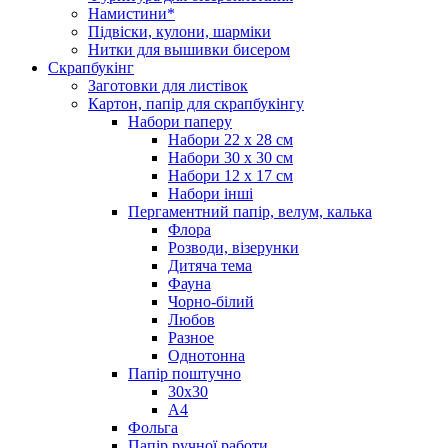
Намистини*
Підвіски, кулони, шарміки
Нитки для вышивки бисером
Скрапбукінг
Заготовки для листівок
Картон, папір для скрапбукінгу
Набори паперу
Набори 22 х 28 см
Набори 30 х 30 см
Набори 12 х 17 см
Набори інші
Пергаментний папір, велум, калька
Флора
Розводи, візерунки
Дитяча тема
Фауна
Чорно-білий
Любов
Разное
Однотонна
Папір поштучно
30х30
А4
Фольга
Папір ручної работи