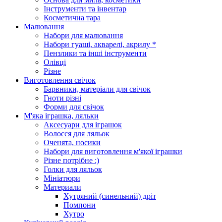
Інструменти та інвентар
Косметична тара
Малювання
Набори для малювання
Набори гуаші, акварелі, акрилу *
Пензлики та інші інструменти
Олівці
Різне
Виготовлення свічок
Барвники, матеріали для свічок
Гноти різні
Форми для свічок
М'яка іграшка, ляльки
Аксесуари для іграшок
Волосся для ляльок
Оченята, носики
Набори для виготовлення м'якої іграшки
Різне потрібне :)
Голки для ляльок
Мініатюри
Материали
Хутряний (синельний) дріт
Помпони
Хутро