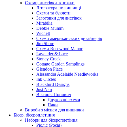
Схеми, листівки, книжки
Література по вишивці
Схеми та буклети
Заготовки для листівок
Mirabilia
Debbie Mumm
Wichelt
Схеми американських дизайнерів
Jim Shore
Cхеми Rosewood Manor
Lavender & Lace
Stoney Creek
Cottage Garden Samplings
Glendon Place
Alessandra Adelaide Needleworks
Ink Circles
Blackbird Designs
Just Nan
Вікторія Попович
Друковані схеми
Паки
Вироби з місцем для вишивки
Бісер, бісероплетіння
Набори для бісероплетіння
Ріоліс (Росія)