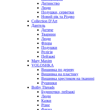
Дитинство
Люди
Подушки, серветки
Новий рік та Різдво
Collection D'Art
Дантель
Дитяче
Тварини
Люди
Флора
Подушки
Релігія
Пейзажі
Mary Maxim
VOLOSHKA
Вишивка по дереву
Вишивка на пластику
Вишивка хрестиком на тканині
Рушники
Bothy Threads
Будиночки, пейзажі
Люди
Казки
Різне
Фауна