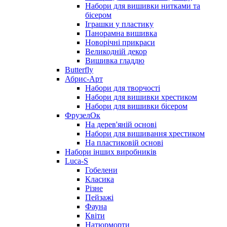
Набори для вишивки нитками та
бісером
Іграшки у пластику
Панорамна вишивка
Новорічні прикраси
Великодній декор
Вишивка гладдю
Butterfly
Абрис-Арт
Набори для творчості
Набори для вишивки хрестиком
Набори для вишивки бісером
ФрузелОк
На дерев'яній основі
Набори для вишивання хрестиком
На пластиковій основі
Набори інших виробників
Luca-S
Гобелени
Класика
Різне
Пейзажі
Фауна
Квіти
Натюрморти