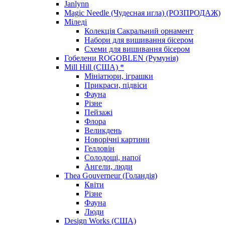
Janlynn
Magic Needle (Чудесная игла) (РОЗПРОДАЖ)
Міледі
Колекція Сакральний орнамент
Набори для вишивання бісером
Схеми для вишивання бісером
Гобелени ROGOBLEN (Румунія)
Mill Hill (США) *
Мініатюри, іграшки
Прикраси, підвіси
Фауна
Різне
Пейзажі
Флора
Великдень
Новорічні картини
Гелловін
Солодощі, напої
Ангели, люди
Thea Gouverneur (Голандія)
Квіти
Різне
Фауна
Люди
Design Works (США)