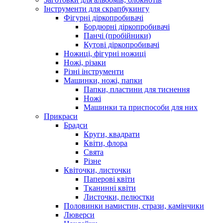
Інструменти для скрапбукингу
Фігурні діркопробивачі
Бордюрні діркопробивачі
Панчі (пробійники)
Кутові діркопробивачі
Ножиці, фігурні ножиці
Ножі, різаки
Різні інструменти
Машинки, ножі, папки
Папки, пластини для тиснення
Ножі
Машинки та приспособи для них
Прикраси
Брадси
Круги, квадрати
Квіти, флора
Свята
Різне
Квіточки, листочки
Паперові квіти
Тканинні квіти
Листочки, пелюстки
Половинки намистин, стрази, камінчики
Люверси