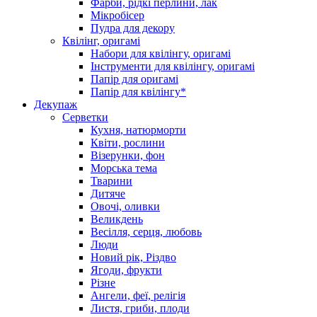
Фарби, рідкі перлини, лак
Мікробісер
Пудра для декору
Квілінг, оригамі
Набори для квілінгу, оригамі
Інструменти для квілінгу, оригамі
Папір для оригамі
Папір для квілінгу*
Декупаж
Серветки
Кухня, натюрморти
Квіти, рослини
Візерунки, фон
Морська тема
Тварини
Дитяче
Овочі, оливки
Великдень
Весілля, серця, любовь
Люди
Новий рік, Різдво
Ягоди, фрукти
Різне
Ангели, феї, релігія
Листя, гриби, плоди