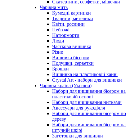
Скатертини, серфетки, мішечки
Чарiвна мить
Кумедні картинки
Тварини, метелики
Квіти, рослини
Пейзажі
Натюрморти
Люди
Часткова вишивка
Різне
Вишивка бісером
Подушки, серветки
Брошки
Вишивка на пластиковій канві
Crystal Art - набори для вишивки
Чарівна країна (Україна)
Набори для вишивання бісером на
пластиковій основі
Набори для вишивання нитками
Аксесуари для рукоділля
Набори для вишивання бісером по
дереву
Набори для вишивання бісером на
штучній шкірі
Заготовки для вишивки