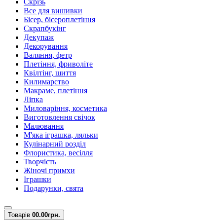
Скрізь
Все для вишивки
Бісер, бісероплетіння
Скрапбукінг
Декупаж
Декорування
Валяння, фетр
Плетіння, фриволіте
Квілтінг, шиття
Килимарство
Макраме, плетіння
Ліпка
Миловаріння, косметика
Виготовлення свічок
Малювання
М'яка іграшка, ляльки
Кулінарний розділ
Флористика, весілля
Творчість
Жіночі примхи
Іграшки
Подарунки, свята
Товарів
0
0.00грн.