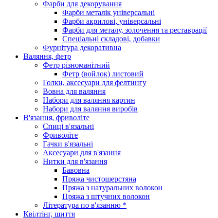
Фарби для декорування
Фарби металік універсальні
Фарби акрилові, універсальні
Фарби для металу, золочення та реставрації
Спеціальні складові, добавки
Фурнітура декоративна
Валяння, фетр
Фетр різноманітний
Фетр (войлок) листовий
Голки, аксесуари для фелтингу
Вовна для валяння
Набори для валяння картин
Набори для валяння виробів
В'язання, фриволіте
Спиці в'язальні
Фриволіте
Гачки в'язальні
Аксесуари для в'язання
Нитки для в'язання
Бавовна
Пряжа чистошерстяна
Пряжа з натуральних волокон
Пряжа з штучних волокон
Література по в'язанню *
Квілтінг, шиття