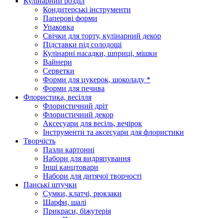
Кулінарний розділ
Кондитерські інструменти
Паперові форми
Упаковка
Свічки для торту, кулінарний декор
Підставки під солодощі
Кулінарні насадки, шприці, мішки
Вайнери
Серветки
Форми для цукерок, шоколаду *
Форми для печива
Флористика, весілля
Флористичний дріт
Флористичний декор
Аксесуари для весіль, вечірок
Інструменти та аксесуари для флористики
Творчість
Пазли картонні
Набори для видряпування
Інші канцтовари
Набори для дитячої творчості
Панські штучки
Сумки, клатчі, рюкзаки
Шарфи, шалі
Прикраси, біжутерія