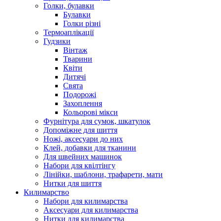
Голки, булавки
Булавки
Голки різні
Термоаплікації
Гудзики
Вінтаж
Тварини
Квіти
Дитячі
Свята
Подорожі
Захоплення
Кольорові мікси
Фурнітура для сумок, шкатулок
Допоміжне для шиття
Ножі, аксесуари до них
Клей, добавки для тканини
Для швейних машинок
Набори для квілтінгу
Лінійки, шаблони, трафарети, мати
Нитки для шиття
Килимарство
Набори для килимарства
Аксесуари для килимарства
Нитки для килимарства