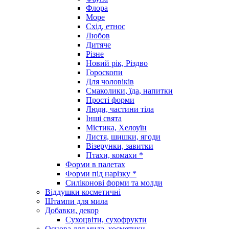
Флора
Море
Схід, етнос
Любов
Дитяче
Різне
Новий рік, Різдво
Гороскопи
Для чоловіків
Смаколики, їда, напитки
Прості форми
Люди, частини тіла
Інші свята
Містика, Хелоуїн
Листя, шишки, ягоди
Візерунки, завитки
Птахи, комахи *
Форми в палетах
Форми під нарізку *
Силіконові форми та молди
Віддушки косметичні
Штампи для мила
Добавки, декор
Сухоцвіти, сухофрукти
Основа для мила, косметики