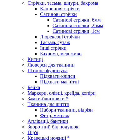
Стрічки, тасьма, шнури, бахрома
Капронові стрічки
Сатинові стрічки
Сатинові стрічки, 6мм
Сатинові стрічки, 25мм
Сатинові стрічки, 1см
Люрексові стрічки
Тасьма, сутаж
Інші стрічки
Бахрома, мереживо
Китиці
Люверси для тканини
Шторна фурнітура
Підхвати-кліпси
Підхвати магнітні
Бейка
Маркери, олівці, крейда, копіри
Замки-блискавки *
Тканина для шиття
Набори тканини, відрізи
Фетр, метраж
Аплікації, бантики
Зворотний бік подушок
Пір'я
Кравецькі ножиці *