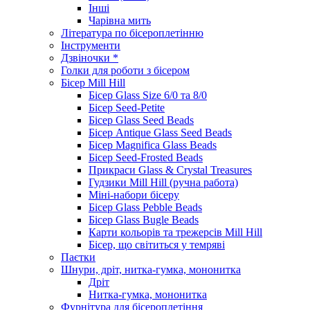
Інші
Чарівна мить
Література по бісероплетінню
Інструменти
Дзвіночки *
Голки для роботи з бісером
Бісер Mill Hill
Бісер Glass Size 6/0 та 8/0
Бісер Seed-Petite
Бісер Glass Seed Beads
Бісер Antique Glass Seed Beads
Бісер Magnifica Glass Beads
Бісер Seed-Frosted Beads
Прикраси Glass & Crystal Treasures
Гудзики Mill Hill (ручна работа)
Міні-набори бісеру
Бісер Glass Pebble Beads
Бісер Glass Bugle Beads
Карти кольорів та трежерсів Mill Hill
Бісер, що світиться у темряві
Паєтки
Шнури, дріт, нитка-гумка, мононитка
Дріт
Нитка-гумка, мононитка
Фурнітура для бісероплетіння