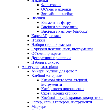
Наклейки
Фольговані
Об'ємні наклейки
Звичайні наклейки
Висічки
Елементи з фетру
Висічки з пінорезини
Висічки з картону (чіпборд)
Карти 3D, колажі
Пряжки
Набори стрічок, тасьми
Сургучні печатки, віск, інструменти
Об'ємні прикраси
Декоративні прищепки
Набори прикрас
Аксесуари, матеріали
Анкери, кутики для фото *
Клейові матеріали
Клейові пістолети, стержні,
інструменти
Клеї різного призначення
Скотч, клейкі стрічки
Клейові аркуші, крапки, квадратики
Глітер, клей з глітером, інструменти
Маркери