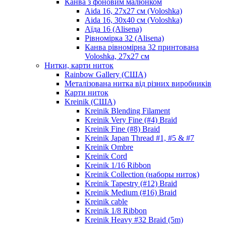
Канва з фоновим малюнком
Aida 16, 27х27 см (Voloshka)
Aida 16, 30х40 см (Voloshka)
Аїда 16 (Alisena)
Рівномірка 32 (Alisena)
Канва рівномірна 32 принтована
Voloshka, 27х27 см
Нитки, карти ниток
Rainbow Gallery (США)
Металізована нитка від різних виробників
Карти ниток
Kreinik (США)
Kreinik Blending Filament
Kreinik Very Fine (#4) Braid
Kreinik Fine (#8) Braid
Kreinik Japan Thread #1, #5 & #7
Kreinik Ombre
Kreinik Cord
Kreinik 1/16 Ribbon
Kreinik Collection (наборы ниток)
Kreinik Tapestry (#12) Braid
Kreinik Medium (#16) Braid
Kreinik cable
Kreinik 1/8 Ribbon
Kreinik Heavy #32 Braid (5m)