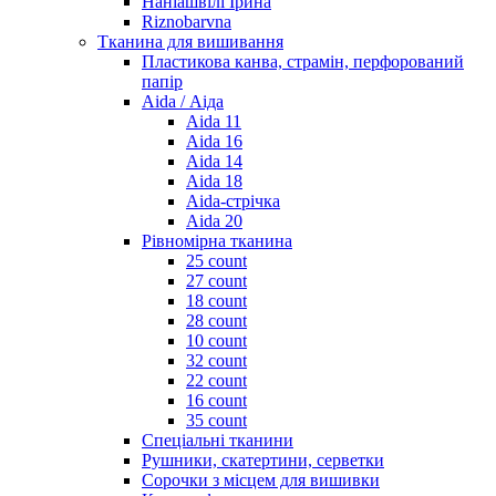
Наніашвілі Ірина
Riznobarvna
Тканина для вишивання
Пластикова канва, страмін, перфорований
папір
Aida / Аіда
Aida 11
Aida 16
Aida 14
Aida 18
Aida-стрічка
Aida 20
Рівномірна тканина
25 count
27 count
18 count
28 count
10 count
32 count
22 count
16 count
35 count
Спеціальні тканини
Рушники, скатертини, серветки
Сорочки з місцем для вишивки