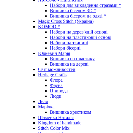
Набори для викладення стразами *
Вишивка бісером 3D *
Вишивка бісером на одязі *
Magic Cross Stitch (Україна)
KOMOD *
Набори на дерев'яній основі
Набори на пластиковій основі
Набори на тканині
Набори бісерні
Юркевич Марія
Вишивка на пластику
Вишивка на дереві
Світ можливостей
Heritage Crafts
Флора
Фауна
Природа
Люди
Леля
Марічка
Вишивка хрестиком
Шаменко Наталія
Kingdom of handmade
Stitch Color Mix