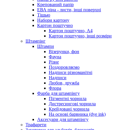
Крепований папір
ЕВА піна - листи, інші поверхні
Тішью
Набори картону
Картон поштучно
Картон поштучно, А4
Картон поштучно, інші розміри
Штампінг
Штампи
Візерунки, фон
Фауна
Різне
Поздоровляємо
Надписи різноманітні
Надписи
Любов, дружба
Флора
Фарба для штампінгу
Пігментні чорнила
Дистресингові чорнила
Крейдовані чорнила
На основі барвника (dye ink)
Аксесуари для штампінгу
Трафарети
Заготовки для альбомів, блокнотів