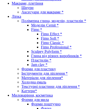
Макраме, плетіння
Шнури
Аксесуари для макраме *
Ліпка
Полімерна глина, моделін, пластилін *
Моделін Cernit *
Fimo *
Fimo Effect *
Fimo Soft *
Fimo Classic *
Fimo Professional *
Sculpey Polyform *
Глина від різних виробників *
Пластилін *
Jam clay *
Форми для пластику
Інструменти для ліплення *
Матеріали для ліплення*
Холодна емаль
Текстурні пластини для ліплення *
Каттери*
Миловаріння, косметика
Форми для мила
Форми поштучно
Фауна