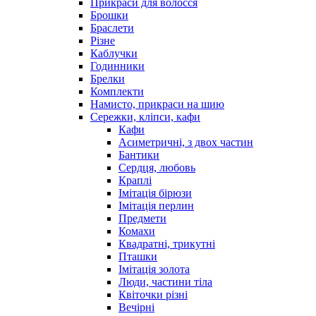
Прикраси для волосся
Брошки
Браслети
Різне
Каблучки
Годинники
Брелки
Комплекти
Намисто, прикраси на шию
Сережки, кліпси, кафи
Кафи
Асиметричні, з двох частин
Бантики
Сердця, любовь
Краплі
Імітація бірюзи
Імітація перлин
Предмети
Комахи
Квадратні, трикутні
Пташки
Імітація золота
Люди, частини тіла
Квіточки різні
Вечірні