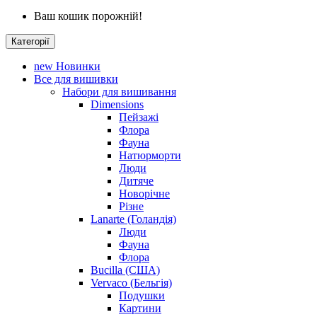
Ваш кошик порожній!
Категорії
new
Новинки
Все для вишивки
Набори для вишивання
Dimensions
Пейзажі
Флора
Фауна
Натюрморти
Люди
Дитяче
Новорічне
Різне
Lanarte (Голандія)
Люди
Фауна
Флора
Bucilla (США)
Vervaco (Бельгія)
Подушки
Картини