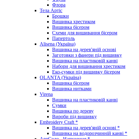
Флора
Тела Артіс
Брошки
Вишивка хрестиком
Вишивка бісером
Схеми для вишивання бісером
Папертоль
Alisena (Україна)
Вишивка на дерев'яній основі
Заготовки з фанери під вишивку
Вишивка на пластиковій канві
Набори для вишивання хрестиком
Еко-сумки під вишивку бісером
OLANTA (Україна)
Вишивка бісером
Вишивка нитками
Virena
Вишивка на пластиковій канві
Сумки
Вишивка по дереву
Вироби під вишивку
Embroidery Craft *
Вишивка на дерев'яній основі *
Вишивка на водорозчинній канві *
АртСоло - Натхнення *