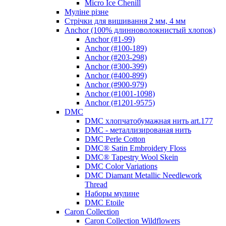
Micro Ice Chenill
Муліне різне
Стрічки для вишивання 2 мм, 4 мм
Anchor (100% длинноволокнистый хлопок)
Anchor (#1-99)
Anchor (#100-189)
Anchor (#203-298)
Anchor (#300-399)
Anchor (#400-899)
Anchor (#900-979)
Anchor (#1001-1098)
Anchor (#1201-9575)
DMC
DMC хлопчатобумажная нить art.177
DMC - металлизированая нить
DMC Perle Cotton
DMC® Satin Embroidery Floss
DMC® Tapestry Wool Skein
DMC Color Variations
DMC Diamant Metallic Needlework
Thread
Наборы мулине
DMC Etoile
Caron Collection
Caron Collection Wildflowers