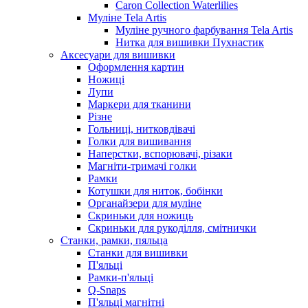
Caron Collection Waterlilies
Муліне Tela Artis
Муліне ручного фарбування Tela Artis
Нитка для вишивки Пухнастик
Аксесуари для вишивки
Оформлення картин
Ножиці
Лупи
Маркери для тканини
Різне
Гольниці, нитковдівачі
Голки для вишивання
Наперстки, вспорювачі, різаки
Магніти-тримачі голки
Рамки
Котушки для ниток, бобінки
Органайзери для муліне
Скриньки для ножиць
Скриньки для рукоділля, смітнички
Станки, рамки, пяльца
Станки для вишивки
П'яльці
Рамки-п'яльці
Q-Snaps
П'яльці магнітні