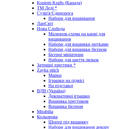
Kustom Krafts (Канада)
ТМ Леді *
Сузір'я Єдинорога
Набори для вишивання
ЛанСвіт
Нова Слобода
Малюнок-схема на канві для
вишивання
Набори для вишивки нитками
Набори для вишивки бісером
Бісерні мініатюри
Набори для шиття ляльок
Затишні хрестики *
Zayka stitch
Марки
Іграшки на підвісі
На підставці
ВДВ (Україна)
Декоративні іграшки
Вишивка хрестиком
Вишивка бісером
Mirabilia
Кольорова
Шопер під вишивку
Набори для вишивання декору