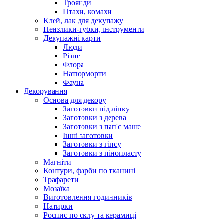
Троянди
Птахи, комахи
Клей, лак для декупажу
Пензлики-губки, інструменти
Декупажні карти
Люди
Різне
Флора
Натюрморти
Фауна
Декорування
Основа для декору
Заготовки під ліпку
Заготовки з дерева
Заготовки з пап'є маше
Інші заготовки
Заготовки з гіпсу
Заготовки з пінопласту
Магніти
Контури, фарби по тканині
Трафарети
Мозаїка
Виготовлення годинників
Натирки
Роспис по склу та керамиці