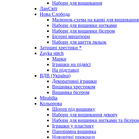
Набори для вишивання
ЛанСвіт
Нова Слобода
Малюнок-схема на канві для вишивання
Набори для вишивки нитками
Набори для вишивки бісером
Бісерні мініатюри
Набори для шиття ляльок
Затишні хрестики *
Zayka stitch
Марки
Іграшки на підвісі
На підставці
ВДВ (Україна)
Декоративні іграшки
Вишивка хрестиком
Вишивка бісером
Mirabilia
Кольорова
Шопер під вишивку
Набори для вишивання декору
Набори для вишивки нитками та бісеро
Іграшки у пластику
Панорамна вишивка
Новорічні прикраси