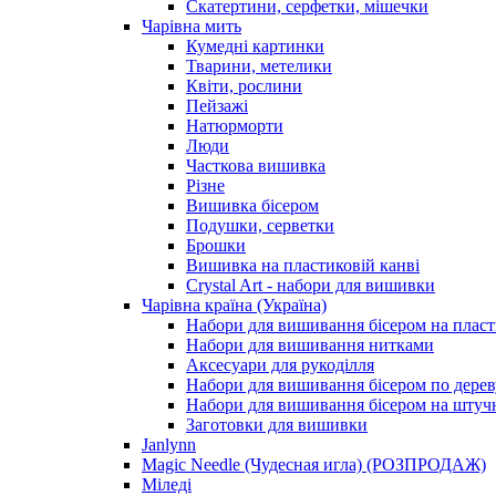
Скатертини, серфетки, мішечки
Чарiвна мить
Кумедні картинки
Тварини, метелики
Квіти, рослини
Пейзажі
Натюрморти
Люди
Часткова вишивка
Різне
Вишивка бісером
Подушки, серветки
Брошки
Вишивка на пластиковій канві
Crystal Art - набори для вишивки
Чарівна країна (Україна)
Набори для вишивання бісером на пласт
Набори для вишивання нитками
Аксесуари для рукоділля
Набори для вишивання бісером по дерев
Набори для вишивання бісером на штучн
Заготовки для вишивки
Janlynn
Magic Needle (Чудесная игла) (РОЗПРОДАЖ)
Міледі