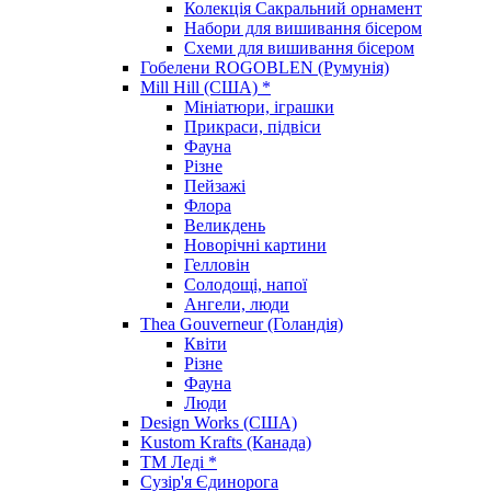
Колекція Сакральний орнамент
Набори для вишивання бісером
Схеми для вишивання бісером
Гобелени ROGOBLEN (Румунія)
Mill Hill (США) *
Мініатюри, іграшки
Прикраси, підвіси
Фауна
Різне
Пейзажі
Флора
Великдень
Новорічні картини
Гелловін
Солодощі, напої
Ангели, люди
Thea Gouverneur (Голандія)
Квіти
Різне
Фауна
Люди
Design Works (США)
Kustom Krafts (Канада)
ТМ Леді *
Сузір'я Єдинорога