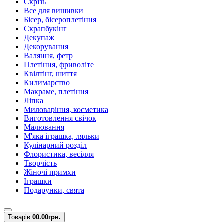
Скрізь
Все для вишивки
Бісер, бісероплетіння
Скрапбукінг
Декупаж
Декорування
Валяння, фетр
Плетіння, фриволіте
Квілтінг, шиття
Килимарство
Макраме, плетіння
Ліпка
Миловаріння, косметика
Виготовлення свічок
Малювання
М'яка іграшка, ляльки
Кулінарний розділ
Флористика, весілля
Творчість
Жіночі примхи
Іграшки
Подарунки, свята
Товарів
0
0.00грн.