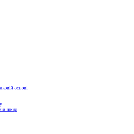
иковій основі
у
ій шкірі