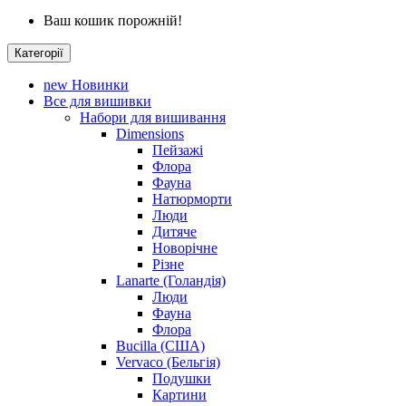
Ваш кошик порожній!
Категорії
new
Новинки
Все для вишивки
Набори для вишивання
Dimensions
Пейзажі
Флора
Фауна
Натюрморти
Люди
Дитяче
Новорічне
Різне
Lanarte (Голандія)
Люди
Фауна
Флора
Bucilla (США)
Vervaco (Бельгія)
Подушки
Картини