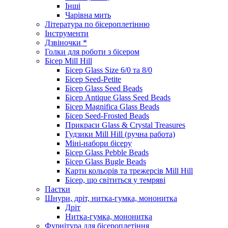
Інші
Чарівна мить
Література по бісероплетінню
Інструменти
Дзвіночки *
Голки для роботи з бісером
Бісер Mill Hill
Бісер Glass Size 6/0 та 8/0
Бісер Seed-Petite
Бісер Glass Seed Beads
Бісер Antique Glass Seed Beads
Бісер Magnifica Glass Beads
Бісер Seed-Frosted Beads
Прикраси Glass & Crystal Treasures
Гудзики Mill Hill (ручна работа)
Міні-набори бісеру
Бісер Glass Pebble Beads
Бісер Glass Bugle Beads
Карти кольорів та трежерсів Mill Hill
Бісер, що світиться у темряві
Паєтки
Шнури, дріт, нитка-гумка, мононитка
Дріт
Нитка-гумка, мононитка
Фурнітура для бісероплетіння