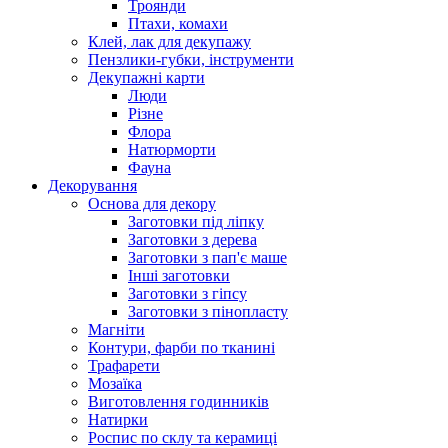
Троянди
Птахи, комахи
Клей, лак для декупажу
Пензлики-губки, інструменти
Декупажні карти
Люди
Різне
Флора
Натюрморти
Фауна
Декорування
Основа для декору
Заготовки під ліпку
Заготовки з дерева
Заготовки з пап'є маше
Інші заготовки
Заготовки з гіпсу
Заготовки з пінопласту
Магніти
Контури, фарби по тканині
Трафарети
Мозаїка
Виготовлення годинників
Натирки
Роспис по склу та керамиці