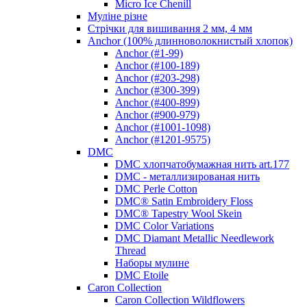
Micro Ice Chenill
Муліне різне
Стрічки для вишивання 2 мм, 4 мм
Anchor (100% длинноволокнистый хлопок)
Anchor (#1-99)
Anchor (#100-189)
Anchor (#203-298)
Anchor (#300-399)
Anchor (#400-899)
Anchor (#900-979)
Anchor (#1001-1098)
Anchor (#1201-9575)
DMC
DMC хлопчатобумажная нить art.177
DMC - металлизированая нить
DMC Perle Cotton
DMC® Satin Embroidery Floss
DMC® Tapestry Wool Skein
DMC Color Variations
DMC Diamant Metallic Needlework
Thread
Наборы мулине
DMC Etoile
Caron Collection
Caron Collection Wildflowers