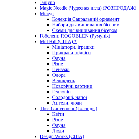
Janlynn
Magic Needle (Чудесная игла) (РОЗПРОДАЖ)
Міледі
Колекція Сакральний орнамент
Набори для вишивання бісером
Схеми для вишивання бісером
Гобелени ROGOBLEN (Румунія)
Mill Hill (США) *
Мініатюри, іграшки
Прикраси, підвіси
Фауна
Різне
Пейзажі
Флора
Великдень
Новорічні картини
Гелловін
Солодощі, напої
Ангели, люди
Thea Gouverneur (Голандія)
Квіти
Різне
Фауна
Люди
Design Works (США)