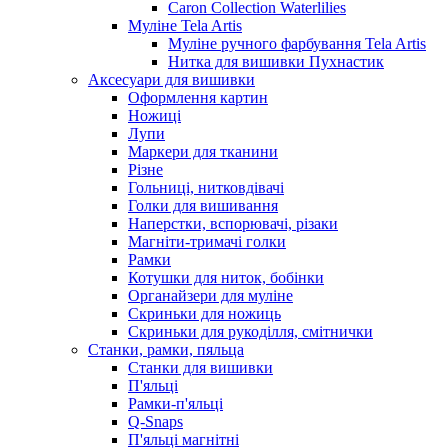
Caron Collection Waterlilies
Муліне Tela Artis
Муліне ручного фарбування Tela Artis
Нитка для вишивки Пухнастик
Аксесуари для вишивки
Оформлення картин
Ножиці
Лупи
Маркери для тканини
Різне
Гольниці, нитковдівачі
Голки для вишивання
Наперстки, вспорювачі, різаки
Магніти-тримачі голки
Рамки
Котушки для ниток, бобінки
Органайзери для муліне
Скриньки для ножиць
Скриньки для рукоділля, смітнички
Станки, рамки, пяльца
Станки для вишивки
П'яльці
Рамки-п'яльці
Q-Snaps
П'яльці магнітні