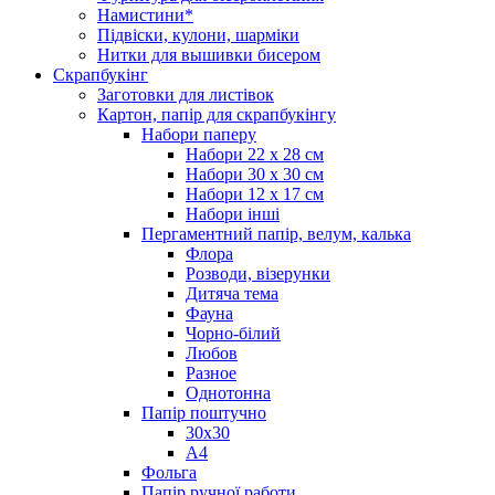
Намистини*
Підвіски, кулони, шарміки
Нитки для вышивки бисером
Скрапбукінг
Заготовки для листівок
Картон, папір для скрапбукінгу
Набори паперу
Набори 22 х 28 см
Набори 30 х 30 см
Набори 12 х 17 см
Набори інші
Пергаментний папір, велум, калька
Флора
Розводи, візерунки
Дитяча тема
Фауна
Чорно-білий
Любов
Разное
Однотонна
Папір поштучно
30х30
А4
Фольга
Папір ручної работи