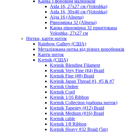
Канва з фоновим малюнком
Aida 16, 27х27 см (Voloshka)
Aida 16, 30х40 см (Voloshka)
Аїда 16 (Alisena)
Рівномірка 32 (Alisena)
Канва рівномірна 32 принтована
Voloshka, 27х27 см
Нитки, карти ниток
Rainbow Gallery (США)
Металізована нитка від різних виробників
Карти ниток
Kreinik (США)
Kreinik Blending Filament
Kreinik Very Fine (#4) Braid
Kreinik Fine (#8) Braid
Kreinik Japan Thread #1, #5 & #7
Kreinik Ombre
Kreinik Cord
Kreinik 1/16 Ribbon
Kreinik Collection (наборы ниток)
Kreinik Tapestry (#12) Braid
Kreinik Medium (#16) Braid
Kreinik cable
Kreinik 1/8 Ribbon
Kreinik Heavy #32 Braid (5m)