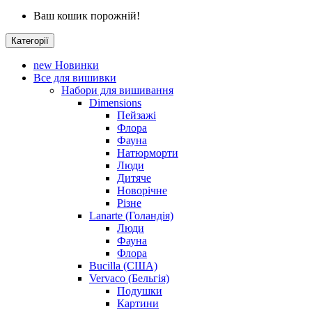
Ваш кошик порожній!
Категорії
new
Новинки
Все для вишивки
Набори для вишивання
Dimensions
Пейзажі
Флора
Фауна
Натюрморти
Люди
Дитяче
Новорічне
Різне
Lanarte (Голандія)
Люди
Фауна
Флора
Bucilla (США)
Vervaco (Бельгія)
Подушки
Картини