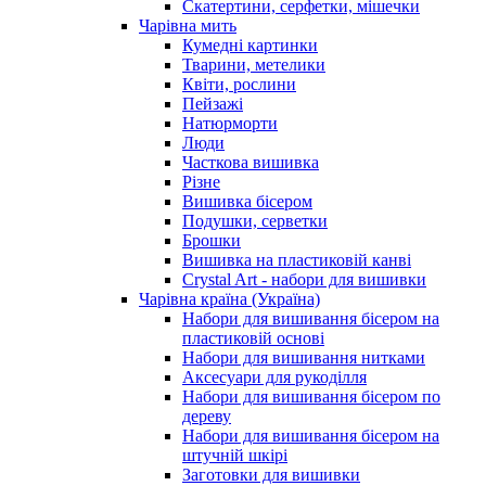
Скатертини, серфетки, мішечки
Чарiвна мить
Кумедні картинки
Тварини, метелики
Квіти, рослини
Пейзажі
Натюрморти
Люди
Часткова вишивка
Різне
Вишивка бісером
Подушки, серветки
Брошки
Вишивка на пластиковій канві
Crystal Art - набори для вишивки
Чарівна країна (Україна)
Набори для вишивання бісером на
пластиковій основі
Набори для вишивання нитками
Аксесуари для рукоділля
Набори для вишивання бісером по
дереву
Набори для вишивання бісером на
штучній шкірі
Заготовки для вишивки