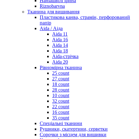
Наніашвілі Ірина
Riznobarvna
Тканина для вишивання
Пластикова канва, страмін, перфорований
папір
Aida / Аіда
Aida 11
Aida 16
Aida 14
Aida 18
Aida-стрічка
Aida 20
Рівномірна тканина
25 count
27 count
18 count
28 count
10 count
32 count
22 count
16 count
35 count
Спеціальні тканини
Рушники, скатертини, серветки
Сорочки з місцем для вишивки