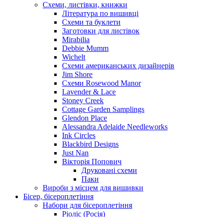
Схеми, листівки, книжки
Література по вишивці
Схеми та буклети
Заготовки для листівок
Mirabilia
Debbie Mumm
Wichelt
Схеми американських дизайнерів
Jim Shore
Cхеми Rosewood Manor
Lavender & Lace
Stoney Creek
Cottage Garden Samplings
Glendon Place
Alessandra Adelaide Needleworks
Ink Circles
Blackbird Designs
Just Nan
Вікторія Попович
Друковані схеми
Паки
Вироби з місцем для вишивки
Бісер, бісероплетіння
Набори для бісероплетіння
Ріоліс (Росія)