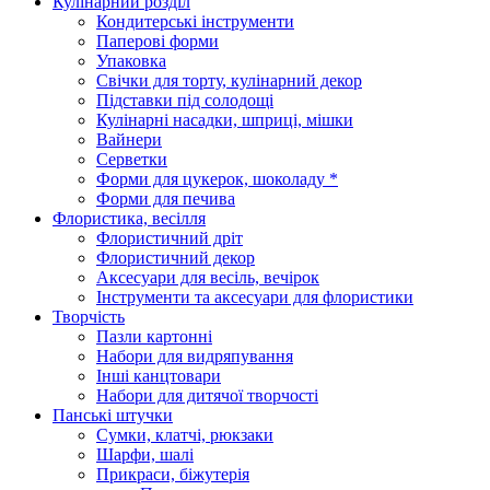
Кулінарний розділ
Кондитерські інструменти
Паперові форми
Упаковка
Свічки для торту, кулінарний декор
Підставки під солодощі
Кулінарні насадки, шприці, мішки
Вайнери
Серветки
Форми для цукерок, шоколаду *
Форми для печива
Флористика, весілля
Флористичний дріт
Флористичний декор
Аксесуари для весіль, вечірок
Інструменти та аксесуари для флористики
Творчість
Пазли картонні
Набори для видряпування
Інші канцтовари
Набори для дитячої творчості
Панські штучки
Сумки, клатчі, рюкзаки
Шарфи, шалі
Прикраси, біжутерія