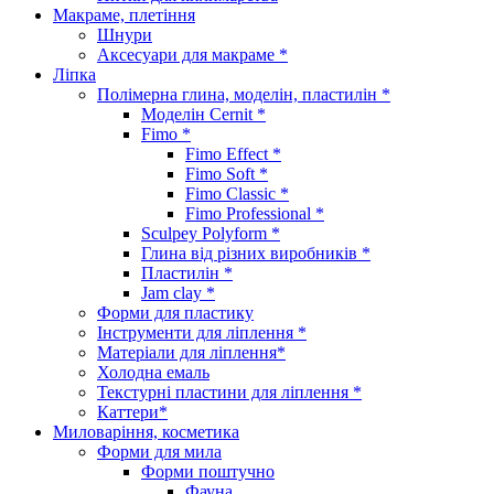
Макраме, плетіння
Шнури
Аксесуари для макраме *
Ліпка
Полімерна глина, моделін, пластилін *
Моделін Cernit *
Fimo *
Fimo Effect *
Fimo Soft *
Fimo Classic *
Fimo Professional *
Sculpey Polyform *
Глина від різних виробників *
Пластилін *
Jam clay *
Форми для пластику
Інструменти для ліплення *
Матеріали для ліплення*
Холодна емаль
Текстурні пластини для ліплення *
Каттери*
Миловаріння, косметика
Форми для мила
Форми поштучно
Фауна