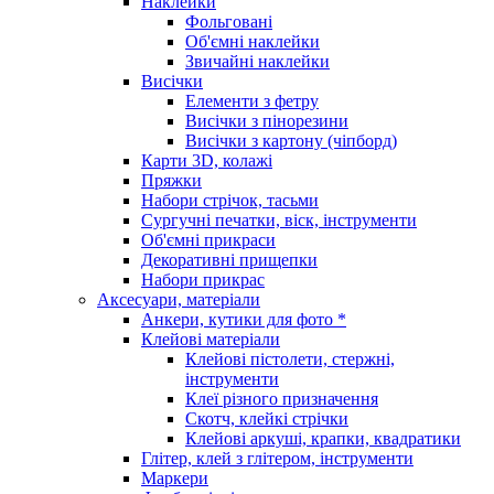
Наклейки
Фольговані
Об'ємні наклейки
Звичайні наклейки
Висічки
Елементи з фетру
Висічки з пінорезини
Висічки з картону (чіпборд)
Карти 3D, колажі
Пряжки
Набори стрічок, тасьми
Сургучні печатки, віск, інструменти
Об'ємні прикраси
Декоративні прищепки
Набори прикрас
Аксесуари, матеріали
Анкери, кутики для фото *
Клейові матеріали
Клейові пістолети, стержні,
інструменти
Клеї різного призначення
Скотч, клейкі стрічки
Клейові аркуші, крапки, квадратики
Глітер, клей з глітером, інструменти
Маркери