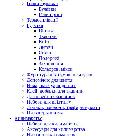
Голки, булавки
Булавки
Голки різні
Термоаплікації
Гудзики
Вінтаж
Тварини
Квіти
Дитячі
Свята
Подорожі
Захоплення
Кольорові мікси
Фурнітура для сумок, шкатулок
Допоміжне для шиття
Ножі, аксесуари до них
Клей, добавки для тканини
Для швейних машинок
Набори для квілтінгу
Лінійки, шаблони, трафарети, мати
Нитки для шиття
Килимарство
Набори для килимарства
Аксесуари для килимарства
Нитки для килимарства