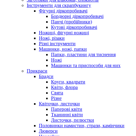
Інструменти для скрапбукингу
Фігурні діркопробивачі
Бордюрні діркопробивачі
Панчі (пробійники)
Кутові діркопробивачі
Ножиці, фігурні ножиці
Ножі, різаки
Різні інструменти
Машинки, ножі, папки
Папки, пластини для тиснення
Ножі
Машинки та приспособи для них
Прикраси
Брадси
Круги, квадрати
Квіти, флора
Свята
Різне
Квіточки, листочки
Паперові квіти
Тканинні квіти
Листочки, пелюстки
Половинки намистин, стрази, камінчики
Люверси