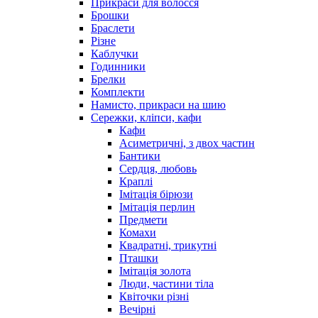
Прикраси для волосся
Брошки
Браслети
Різне
Каблучки
Годинники
Брелки
Комплекти
Намисто, прикраси на шию
Сережки, кліпси, кафи
Кафи
Асиметричні, з двох частин
Бантики
Сердця, любовь
Краплі
Імітація бірюзи
Імітація перлин
Предмети
Комахи
Квадратні, трикутні
Пташки
Імітація золота
Люди, частини тіла
Квіточки різні
Вечірні