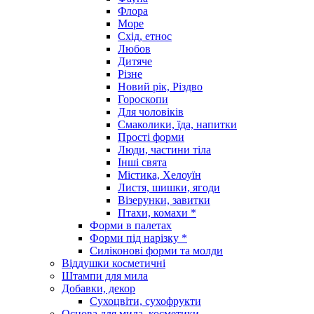
Флора
Море
Схід, етнос
Любов
Дитяче
Різне
Новий рік, Різдво
Гороскопи
Для чоловіків
Смаколики, їда, напитки
Прості форми
Люди, частини тіла
Інші свята
Містика, Хелоуїн
Листя, шишки, ягоди
Візерунки, завитки
Птахи, комахи *
Форми в палетах
Форми під нарізку *
Силіконові форми та молди
Віддушки косметичні
Штампи для мила
Добавки, декор
Сухоцвіти, сухофрукти
Основа для мила, косметики