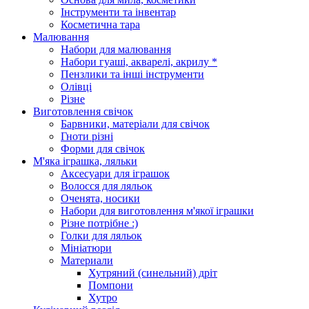
Інструменти та інвентар
Косметична тара
Малювання
Набори для малювання
Набори гуаші, акварелі, акрилу *
Пензлики та інші інструменти
Олівці
Різне
Виготовлення свічок
Барвники, матеріали для свічок
Гноти різні
Форми для свічок
М'яка іграшка, ляльки
Аксесуари для іграшок
Волосся для ляльок
Оченята, носики
Набори для виготовлення м'якої іграшки
Різне потрібне :)
Голки для ляльок
Мініатюри
Материали
Хутряний (синельний) дріт
Помпони
Хутро