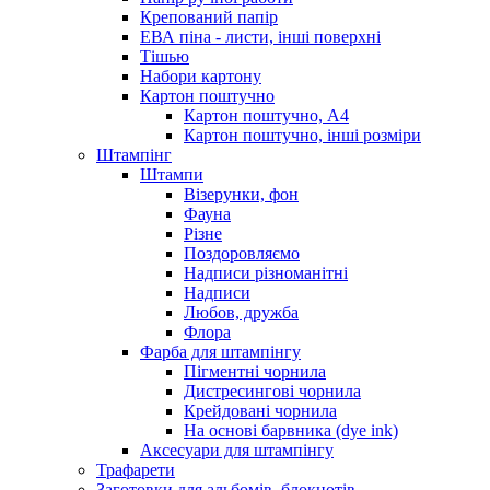
Крепований папір
ЕВА піна - листи, інші поверхні
Тішью
Набори картону
Картон поштучно
Картон поштучно, А4
Картон поштучно, інші розміри
Штампінг
Штампи
Візерунки, фон
Фауна
Різне
Поздоровляємо
Надписи різноманітні
Надписи
Любов, дружба
Флора
Фарба для штампінгу
Пігментні чорнила
Дистресингові чорнила
Крейдовані чорнила
На основі барвника (dye ink)
Аксесуари для штампінгу
Трафарети
Заготовки для альбомів, блокнотів