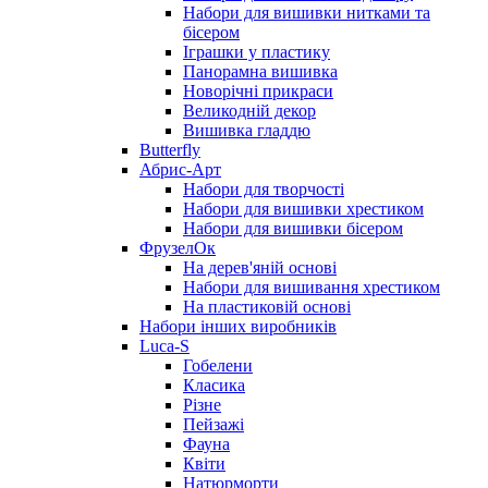
Набори для вишивки нитками та
бісером
Іграшки у пластику
Панорамна вишивка
Новорічні прикраси
Великодній декор
Вишивка гладдю
Butterfly
Абрис-Арт
Набори для творчості
Набори для вишивки хрестиком
Набори для вишивки бісером
ФрузелОк
На дерев'яній основі
Набори для вишивання хрестиком
На пластиковій основі
Набори інших виробників
Luca-S
Гобелени
Класика
Різне
Пейзажі
Фауна
Квіти
Натюрморти