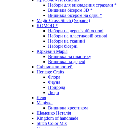
Набори для викладення стразами *
Вишивка бісером 3D *
Вишивка бісером на одязі *
Magic Cross Stitch (Україна)
KOMOD *
Набори на дерев'яній основі
Набори на пластиковій основі
Набори на тканині
Набори бісерні
Юркевич Марія
Вишивка на пластику
Вишивка на дереві
Світ можливостей
Heritage Crafts
Флора
Фауна
Природа
Люди
Леля
Марічка
Вишивка хрестиком
Шаменко Наталія
Kingdom of handmade
Stitch Color Mix