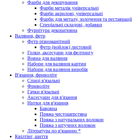
Фарби для декорування
Фарби металік універсальні
Фарби акрилові, універсальні
Фарби для металу, золочення та реставрації
Спеціальні складові, добавки
Фурнітура декоративна
Валяння, фетр
Фетр різноманітний
Фетр (войлок) листовий
Голки, аксесуари для фелтингу
Вовна для валяння
Набори для валяння картин
Набори для валяння виробів
В'язання, фриволіте
Спиці в'язальні
Фриволіте
Гачки в'язальні
Аксесуари для в'язання
Нитки для в'язання
Бавовна
Пряжа чистошерстяна
Пряжа з натуральних волокон
Пряжа з штучних волокон
Література по в'язанню *
Квілтінг, шиття