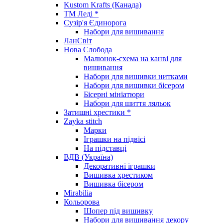
Kustom Krafts (Канада)
ТМ Леді *
Сузір'я Єдинорога
Набори для вишивання
ЛанСвіт
Нова Слобода
Малюнок-схема на канві для
вишивання
Набори для вишивки нитками
Набори для вишивки бісером
Бісерні мініатюри
Набори для шиття ляльок
Затишні хрестики *
Zayka stitch
Марки
Іграшки на підвісі
На підставці
ВДВ (Україна)
Декоративні іграшки
Вишивка хрестиком
Вишивка бісером
Mirabilia
Кольорова
Шопер під вишивку
Набори для вишивання декору