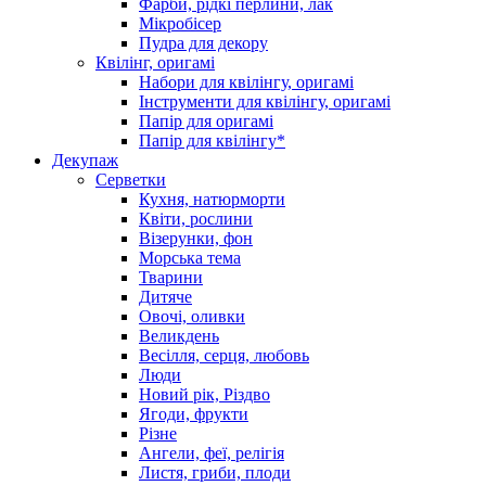
Фарби, рідкі перлини, лак
Мікробісер
Пудра для декору
Квілінг, оригамі
Набори для квілінгу, оригамі
Інструменти для квілінгу, оригамі
Папір для оригамі
Папір для квілінгу*
Декупаж
Серветки
Кухня, натюрморти
Квіти, рослини
Візерунки, фон
Морська тема
Тварини
Дитяче
Овочі, оливки
Великдень
Весілля, серця, любовь
Люди
Новий рік, Різдво
Ягоди, фрукти
Різне
Ангели, феї, релігія
Листя, гриби, плоди