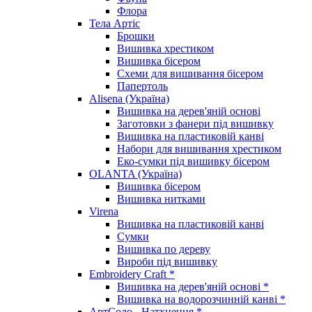
Флора
Тела Артіс
Брошки
Вишивка хрестиком
Вишивка бісером
Схеми для вишивання бісером
Папертоль
Alisena (Україна)
Вишивка на дерев'яній основі
Заготовки з фанери під вишивку
Вишивка на пластиковій канві
Набори для вишивання хрестиком
Еко-сумки під вишивку бісером
OLANTA (Україна)
Вишивка бісером
Вишивка нитками
Virena
Вишивка на пластиковій канві
Сумки
Вишивка по дереву
Вироби під вишивку
Embroidery Craft *
Вишивка на дерев'яній основі *
Вишивка на водорозчинній канві *
АртСоло - Натхнення *