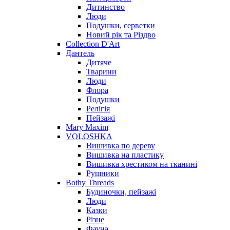
Дитинство
Люди
Подушки, серветки
Новий рік та Різдво
Collection D'Art
Дантель
Дитяче
Тварини
Люди
Флора
Подушки
Релігія
Пейзажі
Mary Maxim
VOLOSHKA
Вишивка по дереву
Вишивка на пластику
Вишивка хрестиком на тканині
Рушники
Bothy Threads
Будиночки, пейзажі
Люди
Казки
Різне
Фауна