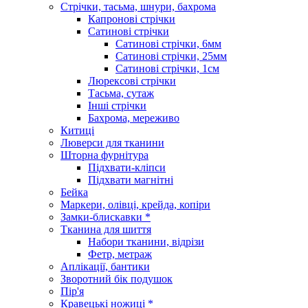
Стрічки, тасьма, шнури, бахрома
Капронові стрічки
Сатинові стрічки
Сатинові стрічки, 6мм
Сатинові стрічки, 25мм
Сатинові стрічки, 1см
Люрексові стрічки
Тасьма, сутаж
Інші стрічки
Бахрома, мереживо
Китиці
Люверси для тканини
Шторна фурнітура
Підхвати-кліпси
Підхвати магнітні
Бейка
Маркери, олівці, крейда, копіри
Замки-блискавки *
Тканина для шиття
Набори тканини, відрізи
Фетр, метраж
Аплікації, бантики
Зворотний бік подушок
Пір'я
Кравецькі ножиці *