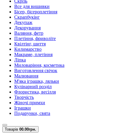
Скрізь
Все для вишивки
Бісер, бісероплетіння
Скрапбукінг
Декупаж
Декорування
Валяння, фетр
Плетіння, фриволіте
Квілтінг, шиття
Килимарство
Макраме, плетіння
Ліпка
Миловаріння, косметика
Виготовлення свічок
Малювання
М'яка іграшка, ляльки
Кулінарний розділ
Флористика, весілля
Творчість
Жіночі примхи
Іграшки
Подарунки, свята
Товарів
0
0.00грн.