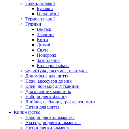
Голки, булавки
Булавки
Голки різні
Термоаплікації
Гудзики
Вінтаж
Тварини
Квіти
Дитячі
Свята
Подорожі
Захоплення
Кольорові мікси
Фурнітура для сумок, шкатулок
Допоміжне для шиття
Ножі, аксесуари до них
Клей, добавки для тканини
Для швейних машинок
Набори для квілтінгу
Лінійки, шаблони, трафарети, мати
Нитки для шиття
Килимарство
Набори для килимарства
Аксесуари для килимарства
Нитки для килимарства