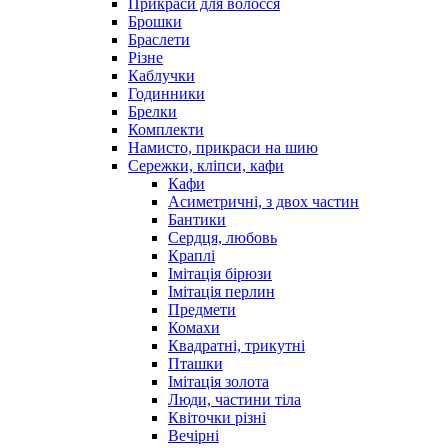
Прикраси для волосся
Брошки
Браслети
Різне
Каблучки
Годинники
Брелки
Комплекти
Намисто, прикраси на шию
Сережки, кліпси, кафи
Кафи
Асиметричні, з двох частин
Бантики
Сердця, любовь
Краплі
Імітація бірюзи
Імітація перлин
Предмети
Комахи
Квадратні, трикутні
Пташки
Імітація золота
Люди, частини тіла
Квіточки різні
Вечірні