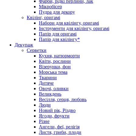
Фарби, рідкі перлини, лак
Мікробісер
Пудра для декору
Квілінг, оригамі
Набори для квілінгу, оригамі
Інструменти для квілінгу, оригамі
Папір для оригамі
Папір для квілінгу*
Декупаж
Серветки
Кухня, натюрморти
Квіти, рослини
Візерунки, фон
Морська тема
Тварини
Дитяче
Овочі, оливки
Великдень
Весілля, серця, любовь
Люди
Новий рік, Різдво
Ягоди, фрукти
Різне
Ангели, феї, релігія
Листя, гриби, плоди