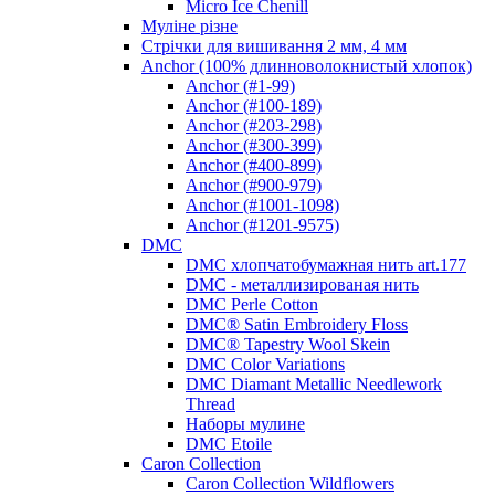
Micro Ice Chenill
Муліне різне
Стрічки для вишивання 2 мм, 4 мм
Anchor (100% длинноволокнистый хлопок)
Anchor (#1-99)
Anchor (#100-189)
Anchor (#203-298)
Anchor (#300-399)
Anchor (#400-899)
Anchor (#900-979)
Anchor (#1001-1098)
Anchor (#1201-9575)
DMC
DMC хлопчатобумажная нить art.177
DMC - металлизированая нить
DMC Perle Cotton
DMC® Satin Embroidery Floss
DMC® Tapestry Wool Skein
DMC Color Variations
DMC Diamant Metallic Needlework
Thread
Наборы мулине
DMC Etoile
Caron Collection
Caron Collection Wildflowers