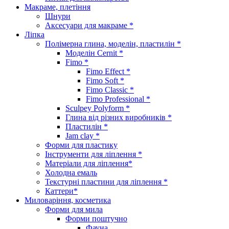
Макраме, плетіння
Шнури
Аксесуари для макраме *
Ліпка
Полімерна глина, моделін, пластилін *
Моделін Cernit *
Fimo *
Fimo Effect *
Fimo Soft *
Fimo Classic *
Fimo Professional *
Sculpey Polyform *
Глина від різних виробників *
Пластилін *
Jam clay *
Форми для пластику
Інструменти для ліплення *
Матеріали для ліплення*
Холодна емаль
Текстурні пластини для ліплення *
Каттери*
Миловаріння, косметика
Форми для мила
Форми поштучно
Фауна