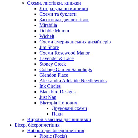
Схеми, листівки, книжки
Література по вишивці
Схеми та буклети
Заготовки для листівок
Mirabilia
Debbie Mumm
Wichelt
Схеми американських дизайнерів
Jim Shore
Cхеми Rosewood Manor
Lavender & Lace
Stoney Creek
Cottage Garden Samplings
Glendon Place
Alessandra Adelaide Needleworks
Ink Circles
Blackbird Designs
Just Nan
Вікторія Попович
Друковані схеми
Паки
Вироби з місцем для вишивки
Бісер, бісероплетіння
Набори для бісероплетіння
Ріоліс (Росія)