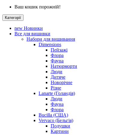
Ваш кошик порожній!
Категорії
new
Новинки
Все для вишивки
Набори для вишивання
Dimensions
Пейзажі
Флора
Фауна
Натюрморти
Люди
Дитяче
Новорічне
Різне
Lanarte (Голандія)
Люди
Фауна
Флора
Bucilla (США)
Vervaco (Бельгія)
Подушки
Картини