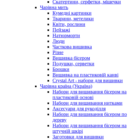
Скатертини, серфетки, мішечки
Чарiвна мить
Кумедні картинки
Тварини, метелики
Квіти, рослини
Пейзажі
Натюрморти
Люди
Часткова вишивка
Різне
Вишивка бісером
Подушки, серветки
Брошки
Вишивка на пластиковій канві
Crystal Art - набори для вишивки
Чарівна країна (Україна)
Набори для вишивання бісером на
пластиковій основі
Набори для вишивання нитками
Аксесуари для рукоділля
Набори для вишивання бісером по
дереву
Набори для вишивання бісером на
штучній шкірі
Заготовки для вишивки