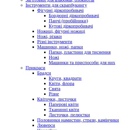
Інструменти для скрапбукингу
Фігурні діркопробивачі
Бордюрні діркопробивачі
Панчі (пробійники)
Кутові діркопробивачі
Ножиці, фігурні ножиці
Ножі, різаки
Різні інструменти
Машинки, ножі, папки
Папки, пластини для тиснення
Ножі
Машинки та приспособи для них
Прикраси
Брадси
Круги, квадрати
Квіти, флора
Свята
Різне
Квіточки, листочки
Паперові квіти
Тканинні квіти
Листочки, пелюстки
Половинки намистин, стрази, камінчики
Люверси