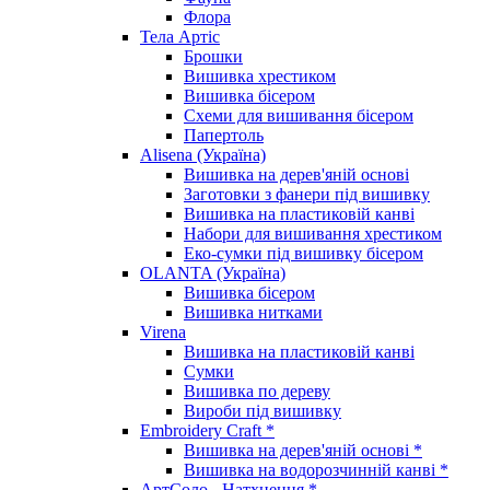
Флора
Тела Артіс
Брошки
Вишивка хрестиком
Вишивка бісером
Схеми для вишивання бісером
Папертоль
Alisena (Україна)
Вишивка на дерев'яній основі
Заготовки з фанери під вишивку
Вишивка на пластиковій канві
Набори для вишивання хрестиком
Еко-сумки під вишивку бісером
OLANTA (Україна)
Вишивка бісером
Вишивка нитками
Virena
Вишивка на пластиковій канві
Сумки
Вишивка по дереву
Вироби під вишивку
Embroidery Craft *
Вишивка на дерев'яній основі *
Вишивка на водорозчинній канві *
АртСоло - Натхнення *