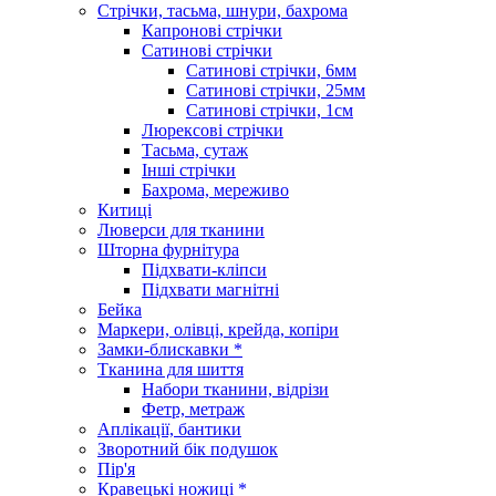
Стрічки, тасьма, шнури, бахрома
Капронові стрічки
Сатинові стрічки
Сатинові стрічки, 6мм
Сатинові стрічки, 25мм
Сатинові стрічки, 1см
Люрексові стрічки
Тасьма, сутаж
Інші стрічки
Бахрома, мереживо
Китиці
Люверси для тканини
Шторна фурнітура
Підхвати-кліпси
Підхвати магнітні
Бейка
Маркери, олівці, крейда, копіри
Замки-блискавки *
Тканина для шиття
Набори тканини, відрізи
Фетр, метраж
Аплікації, бантики
Зворотний бік подушок
Пір'я
Кравецькі ножиці *