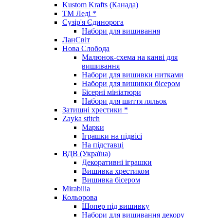
Kustom Krafts (Канада)
ТМ Леді *
Сузір'я Єдинорога
Набори для вишивання
ЛанСвіт
Нова Слобода
Малюнок-схема на канві для
вишивання
Набори для вишивки нитками
Набори для вишивки бісером
Бісерні мініатюри
Набори для шиття ляльок
Затишні хрестики *
Zayka stitch
Марки
Іграшки на підвісі
На підставці
ВДВ (Україна)
Декоративні іграшки
Вишивка хрестиком
Вишивка бісером
Mirabilia
Кольорова
Шопер під вишивку
Набори для вишивання декору