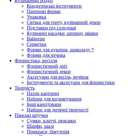
Кулінарний розділ
Кондитерські інструменти
Паперові форми
Упаковка
Свічки для торту, кулінарний декор
Підставки під солодощі
Кулінарні насадки, шприці, мішки
Вайнери
Серветки
Форми для цукерок, шоколаду *
Форми для печива
Флористика, весілля
Флористичний дріт
Флористичний декор
Аксесуари для весіль, вечірок
Інструменти та аксесуари для флористики
Творчість
Пазли картонні
Набори для видряпування
Інші канцтовари
Набори для дитячої творчості
Панські штучки
Сумки, клатчі, рюкзаки
Шарфи, шалі
Прикраси, біжутерія