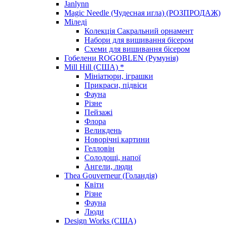
Janlynn
Magic Needle (Чудесная игла) (РОЗПРОДАЖ)
Міледі
Колекція Сакральний орнамент
Набори для вишивання бісером
Схеми для вишивання бісером
Гобелени ROGOBLEN (Румунія)
Mill Hill (США) *
Мініатюри, іграшки
Прикраси, підвіси
Фауна
Різне
Пейзажі
Флора
Великдень
Новорічні картини
Гелловін
Солодощі, напої
Ангели, люди
Thea Gouverneur (Голандія)
Квіти
Різне
Фауна
Люди
Design Works (США)