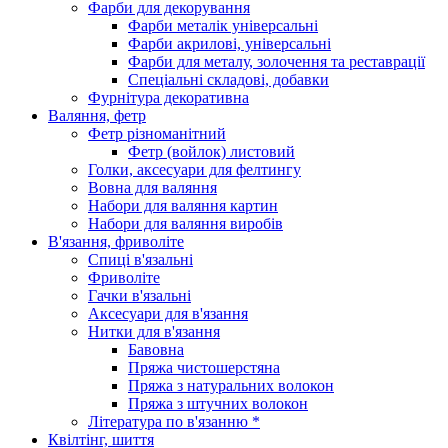
Фарби для декорування
Фарби металік універсальні
Фарби акрилові, універсальні
Фарби для металу, золочення та реставрації
Спеціальні складові, добавки
Фурнітура декоративна
Валяння, фетр
Фетр різноманітний
Фетр (войлок) листовий
Голки, аксесуари для фелтингу
Вовна для валяння
Набори для валяння картин
Набори для валяння виробів
В'язання, фриволіте
Спиці в'язальні
Фриволіте
Гачки в'язальні
Аксесуари для в'язання
Нитки для в'язання
Бавовна
Пряжа чистошерстяна
Пряжа з натуральних волокон
Пряжа з штучних волокон
Література по в'язанню *
Квілтінг, шиття