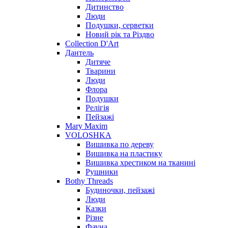
Дитинство
Люди
Подушки, серветки
Новий рік та Різдво
Collection D'Art
Дантель
Дитяче
Тварини
Люди
Флора
Подушки
Релігія
Пейзажі
Mary Maxim
VOLOSHKA
Вишивка по дереву
Вишивка на пластику
Вишивка хрестиком на тканині
Рушники
Bothy Threads
Будиночки, пейзажі
Люди
Казки
Різне
Фауна