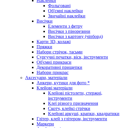
Наклейки
Фольговані
Об'ємні наклейки
Звичайні наклейки
Висічки
Елементи з фетру
Висічки з пінорезини
Висічки з картону (чіпборд)
Карти 3D, колажі
Пряжки
Набори стрічок, тасьми
Сургучні печатки, віск, інструменти
Об'ємні прикраси
Декоративні прищепки
Набори прикрас
Аксесуари, матеріали
Анкери, кутики для фото *
Клейові матеріали
Клейові пістолети, стержні,
інструменти
Клеї різного призначення
Скотч, клейкі стрічки
Клейові аркуші, крапки, квадратики
Глітер, клей з глітером, інструменти
Маркери