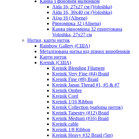
Канва з фоновим малюнком
Aida 16, 27х27 см (Voloshka)
Aida 16, 30х40 см (Voloshka)
Аїда 16 (Alisena)
Рівномірка 32 (Alisena)
Канва рівномірна 32 принтована
Voloshka, 27х27 см
Нитки, карти ниток
Rainbow Gallery (США)
Металізована нитка від різних виробників
Карти ниток
Kreinik (США)
Kreinik Blending Filament
Kreinik Very Fine (#4) Braid
Kreinik Fine (#8) Braid
Kreinik Japan Thread #1, #5 & #7
Kreinik Ombre
Kreinik Cord
Kreinik 1/16 Ribbon
Kreinik Collection (наборы ниток)
Kreinik Tapestry (#12) Braid
Kreinik Medium (#16) Braid
Kreinik cable
Kreinik 1/8 Ribbon
Kreinik Heavy #32 Braid (5m)