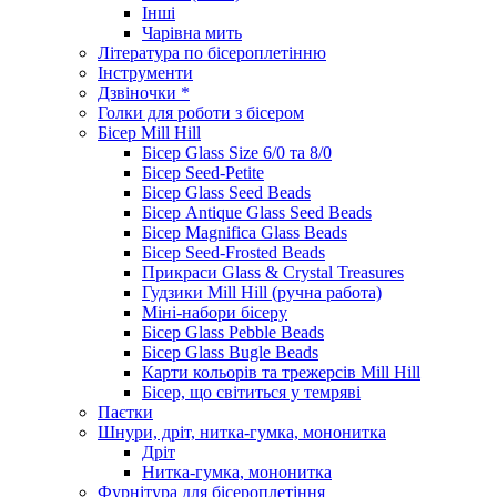
Інші
Чарівна мить
Література по бісероплетінню
Інструменти
Дзвіночки *
Голки для роботи з бісером
Бісер Mill Hill
Бісер Glass Size 6/0 та 8/0
Бісер Seed-Petite
Бісер Glass Seed Beads
Бісер Antique Glass Seed Beads
Бісер Magnifica Glass Beads
Бісер Seed-Frosted Beads
Прикраси Glass & Crystal Treasures
Гудзики Mill Hill (ручна работа)
Міні-набори бісеру
Бісер Glass Pebble Beads
Бісер Glass Bugle Beads
Карти кольорів та трежерсів Mill Hill
Бісер, що світиться у темряві
Паєтки
Шнури, дріт, нитка-гумка, мононитка
Дріт
Нитка-гумка, мононитка
Фурнітура для бісероплетіння