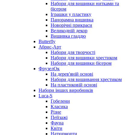
Набори для вишивки нитками та
бісером
Іграшки у пластику
Панорамна вишивка
Новорічні прикраси
Великодній декор
Вишивка гладдю
Butterfly
Абрис-Арт
Набори для творчості
Набори для вишивки хрестиком
Набори для вишивки бісером
ФрузелОк
На дерев'яній основі
Набори для вишивання хрестиком
На пластиковій основі
Набори інших виробників
Luca-S
Гобелени
Класика
Різне
Пейзажі
Фауна
Квіти
Натюрморти