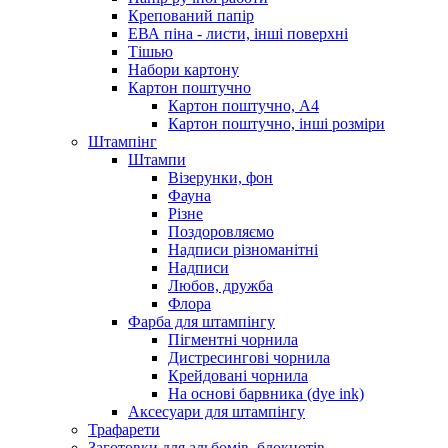
Крепований папір
ЕВА піна - листи, інші поверхні
Тішью
Набори картону
Картон поштучно
Картон поштучно, А4
Картон поштучно, інші розміри
Штампінг
Штампи
Візерунки, фон
Фауна
Різне
Поздоровляємо
Надписи різноманітні
Надписи
Любов, дружба
Флора
Фарба для штампінгу
Пігментні чорнила
Дистресингові чорнила
Крейдовані чорнила
На основі барвника (dye ink)
Аксесуари для штампінгу
Трафарети
Заготовки для альбомів, блокнотів