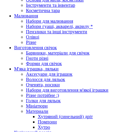
Інструменти та інвентар
Косметична тара
Малювання
Набори для малювання
Набори гуаші, акварелі, акрилу *
Пензлики та інші інструменти
Олівці
Різне
Виготовлення свічок
Барвники, матеріали для свічок
Гноти різні
Форми для свічок
М'яка іграшка, ляльки
Аксесуари для іграшок
Волосся для ляльок
Оченята, носики
Набори для виготовлення м'якої іграшки
Різне потрібне :)
Голки для ляльок
Мініатюри
Материали
Хутряний (синельний) дріт
Помпони
Хутро