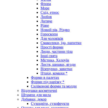
Флора
Море
Схід, етнос
Любов
Дитяче
Різне
Новий рік, Різдво
Гороскопи
Для чоловіків
Смаколики, їда, напитки
Прості форми
Люди, частини тіла
Інші свята
Містика, Хелоуїн
Листя, шишки, ягоди
Візерунки, завитки
Птахи, комахи *
Форми в палетах
Форми під нарізку *
Силіконові форми та молди
Віддушки косметичні
Штампи для мила
Добавки, декор
Сухоцвіти, сухофрукти
Основа для мила, косметики