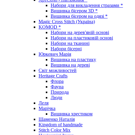
Набори для викладення стразами *
Вишивка бісером 3D *
Вишивка бісером на одязі *
Magic Cross Stitch (Україна)
KOMOD *
Набори на дерев'яній основі
Набори на пластиковій основі
Набори на тканині
Набори бісерні
Юркевич Марія
Вишивка на пластику
Вишивка на дереві
Світ можливостей
Heritage Crafts
Флора
Фауна
Природа
Люди
Леля
Марічка
Вишивка хрестиком
Шаменко Наталія
Kingdom of handmade
Stitch Color Mix