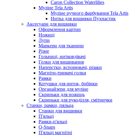
Caron Collection Waterlilies
Муліне Tela Artis
Муліне ручного фарбування Tela Artis
Нитка для вишивки Пухнастик
Аксесуари для вишивки
Оформлення картин
Ножиці
Лупи
Маркери для тканини
Різне
Гольниці, нитковдівачі
Голки для вишивання
Наперстки, вспорювачі, різаки
Магніти-тримачі голки
Рамки
Котушки для ниток, бобінки
Органайзери для муліне
Скриньки для ножиць
Скриньки для рукоділля, смітнички
Станки, рамки, пяльца
Станки для вишивки
П'яльці
Рамки-п'яльці
Q-Snaps
П'яльці магнітні