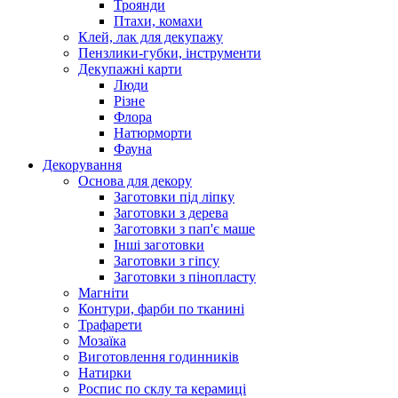
Троянди
Птахи, комахи
Клей, лак для декупажу
Пензлики-губки, інструменти
Декупажні карти
Люди
Різне
Флора
Натюрморти
Фауна
Декорування
Основа для декору
Заготовки під ліпку
Заготовки з дерева
Заготовки з пап'є маше
Інші заготовки
Заготовки з гіпсу
Заготовки з пінопласту
Магніти
Контури, фарби по тканині
Трафарети
Мозаїка
Виготовлення годинників
Натирки
Роспис по склу та керамиці