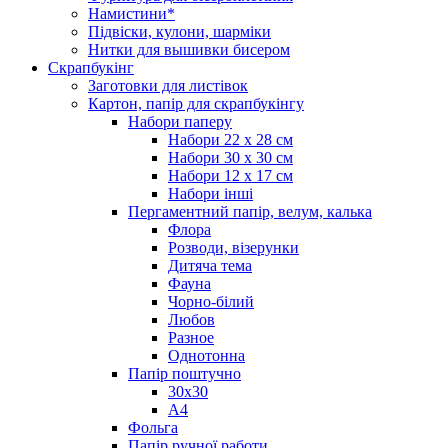
Намистини*
Підвіски, кулони, шарміки
Нитки для вышивки бисером
Скрапбукінг
Заготовки для листівок
Картон, папір для скрапбукінгу
Набори паперу
Набори 22 х 28 см
Набори 30 х 30 см
Набори 12 х 17 см
Набори інші
Пергаментний папір, велум, калька
Флора
Розводи, візерунки
Дитяча тема
Фауна
Чорно-білий
Любов
Разное
Однотонна
Папір поштучно
30х30
А4
Фольга
Папір ручної работи