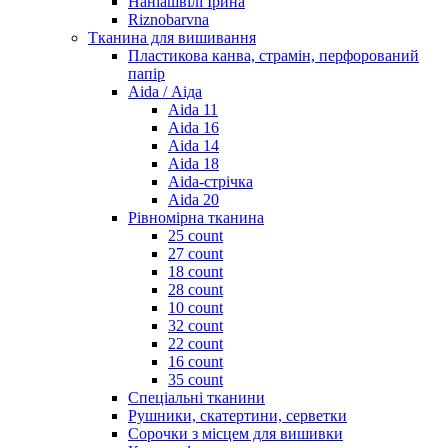
Наніашвілі Ірина
Riznobarvna
Тканина для вишивання
Пластикова канва, страмін, перфорований
папір
Aida / Аіда
Aida 11
Aida 16
Aida 14
Aida 18
Aida-стрічка
Aida 20
Рівномірна тканина
25 count
27 count
18 count
28 count
10 count
32 count
22 count
16 count
35 count
Спеціальні тканини
Рушники, скатертини, серветки
Сорочки з місцем для вишивки