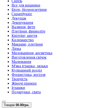
Скрізь
Все для вишивки
Бісер, бісероплетіння
Скрапбукінг
Декупаж
Декорування
Валяння, фетр
Плетіння, фриволіте
Квілтінг, шиття
Килимарство
Макраме, плетіння
Ліпка
Миловаріння, косметика
Виготовлення свічок
Малювання
М'яка іграшка, ляльки
Кулінарний розділ
Флористика, весілля
Творчість
Жіночі примхи
Іграшки
Подарунки, свята
Товарів
0
0.00грн.