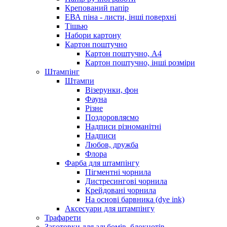
Крепований папір
ЕВА піна - листи, інші поверхні
Тішью
Набори картону
Картон поштучно
Картон поштучно, А4
Картон поштучно, інші розміри
Штампінг
Штампи
Візерунки, фон
Фауна
Різне
Поздоровляємо
Надписи різноманітні
Надписи
Любов, дружба
Флора
Фарба для штампінгу
Пігментні чорнила
Дистресингові чорнила
Крейдовані чорнила
На основі барвника (dye ink)
Аксесуари для штампінгу
Трафарети
Заготовки для альбомів, блокнотів