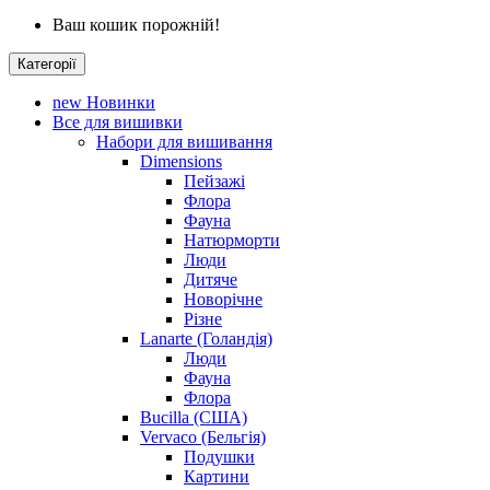
Ваш кошик порожній!
Категорії
new
Новинки
Все для вишивки
Набори для вишивання
Dimensions
Пейзажі
Флора
Фауна
Натюрморти
Люди
Дитяче
Новорічне
Різне
Lanarte (Голандія)
Люди
Фауна
Флора
Bucilla (США)
Vervaco (Бельгія)
Подушки
Картини