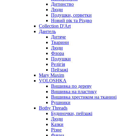
Дитинство
Люди
Подушки, серветки
Новий рік та Різдво
Collection D'Art
Дантель
Дитяче
Тварини
Люди
Флора
Подушки
Релігія
Пейзажі
Mary Maxim
VOLOSHKA
Вишивка по дереву
Вишивка на пластику
Вишивка хрестиком на тканині
Рушники
Bothy Threads
Будиночки, пейзажі
Люди
Казки
Різне
Фауна