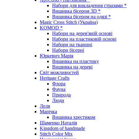
Набори для викладення стразами *
Вишивка бісером 3D *
Вишивка бісером на одязі *
Magic Cross Stitch (Україна)
KOMOD *
Набори на дерев'яній основі
Набори на пластиковій основі
Набори на тканині
Набори бісерні
Юркевич Марія
Вишивка на пластику
Вишивка на дереві
Світ можливостей
Heritage Crafts
Флора
Фауна
Природа
Люди
Леля
Марічка
Вишивка хрестиком
Шаменко Наталія
Kingdom of handmade
Stitch Color Mix