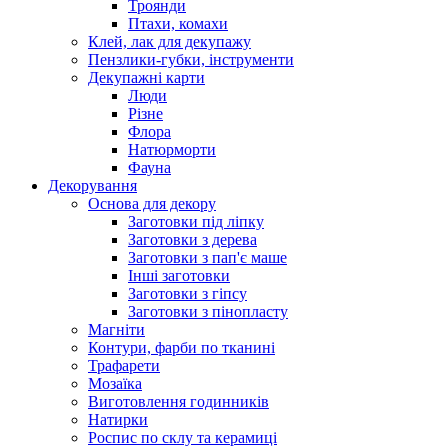
Троянди
Птахи, комахи
Клей, лак для декупажу
Пензлики-губки, інструменти
Декупажні карти
Люди
Різне
Флора
Натюрморти
Фауна
Декорування
Основа для декору
Заготовки під ліпку
Заготовки з дерева
Заготовки з пап'є маше
Інші заготовки
Заготовки з гіпсу
Заготовки з пінопласту
Магніти
Контури, фарби по тканині
Трафарети
Мозаїка
Виготовлення годинників
Натирки
Роспис по склу та керамиці