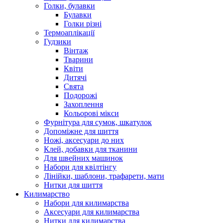
Голки, булавки
Булавки
Голки різні
Термоаплікації
Гудзики
Вінтаж
Тварини
Квіти
Дитячі
Свята
Подорожі
Захоплення
Кольорові мікси
Фурнітура для сумок, шкатулок
Допоміжне для шиття
Ножі, аксесуари до них
Клей, добавки для тканини
Для швейних машинок
Набори для квілтінгу
Лінійки, шаблони, трафарети, мати
Нитки для шиття
Килимарство
Набори для килимарства
Аксесуари для килимарства
Нитки для килимарства