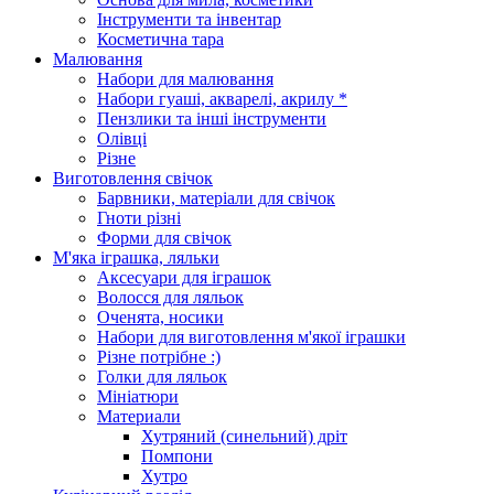
Інструменти та інвентар
Косметична тара
Малювання
Набори для малювання
Набори гуаші, акварелі, акрилу *
Пензлики та інші інструменти
Олівці
Різне
Виготовлення свічок
Барвники, матеріали для свічок
Гноти різні
Форми для свічок
М'яка іграшка, ляльки
Аксесуари для іграшок
Волосся для ляльок
Оченята, носики
Набори для виготовлення м'якої іграшки
Різне потрібне :)
Голки для ляльок
Мініатюри
Материали
Хутряний (синельний) дріт
Помпони
Хутро