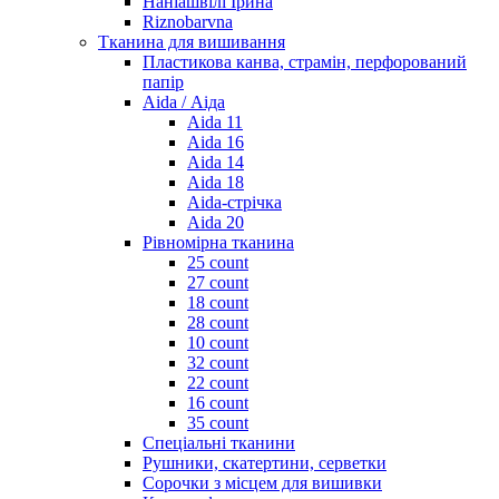
Наніашвілі Ірина
Riznobarvna
Тканина для вишивання
Пластикова канва, страмін, перфорований
папір
Aida / Аіда
Aida 11
Aida 16
Aida 14
Aida 18
Aida-стрічка
Aida 20
Рівномірна тканина
25 count
27 count
18 count
28 count
10 count
32 count
22 count
16 count
35 count
Спеціальні тканини
Рушники, скатертини, серветки
Сорочки з місцем для вишивки