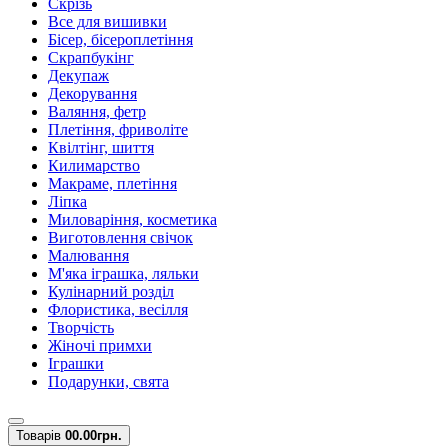
Скрізь
Все для вишивки
Бісер, бісероплетіння
Скрапбукінг
Декупаж
Декорування
Валяння, фетр
Плетіння, фриволіте
Квілтінг, шиття
Килимарство
Макраме, плетіння
Ліпка
Миловаріння, косметика
Виготовлення свічок
Малювання
М'яка іграшка, ляльки
Кулінарний розділ
Флористика, весілля
Творчість
Жіночі примхи
Іграшки
Подарунки, свята
Товарів
0
0.00грн.