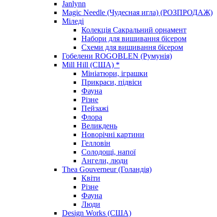
Janlynn
Magic Needle (Чудесная игла) (РОЗПРОДАЖ)
Міледі
Колекція Сакральний орнамент
Набори для вишивання бісером
Схеми для вишивання бісером
Гобелени ROGOBLEN (Румунія)
Mill Hill (США) *
Мініатюри, іграшки
Прикраси, підвіси
Фауна
Різне
Пейзажі
Флора
Великдень
Новорічні картини
Гелловін
Солодощі, напої
Ангели, люди
Thea Gouverneur (Голандія)
Квіти
Різне
Фауна
Люди
Design Works (США)