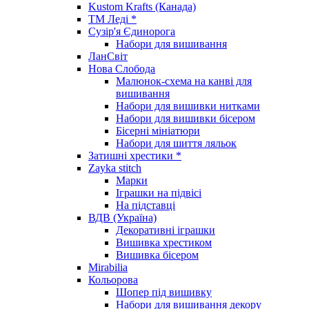
Kustom Krafts (Канада)
ТМ Леді *
Сузір'я Єдинорога
Набори для вишивання
ЛанСвіт
Нова Слобода
Малюнок-схема на канві для
вишивання
Набори для вишивки нитками
Набори для вишивки бісером
Бісерні мініатюри
Набори для шиття ляльок
Затишні хрестики *
Zayka stitch
Марки
Іграшки на підвісі
На підставці
ВДВ (Україна)
Декоративні іграшки
Вишивка хрестиком
Вишивка бісером
Mirabilia
Кольорова
Шопер під вишивку
Набори для вишивання декору