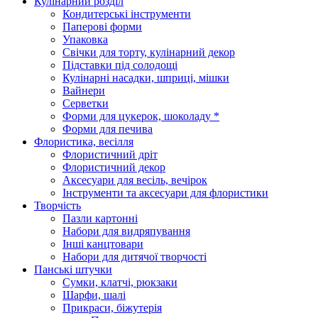
Кулінарний розділ
Кондитерські інструменти
Паперові форми
Упаковка
Свічки для торту, кулінарний декор
Підставки під солодощі
Кулінарні насадки, шприці, мішки
Вайнери
Серветки
Форми для цукерок, шоколаду *
Форми для печива
Флористика, весілля
Флористичний дріт
Флористичний декор
Аксесуари для весіль, вечірок
Інструменти та аксесуари для флористики
Творчість
Пазли картонні
Набори для видряпування
Інші канцтовари
Набори для дитячої творчості
Панські штучки
Сумки, клатчі, рюкзаки
Шарфи, шалі
Прикраси, біжутерія