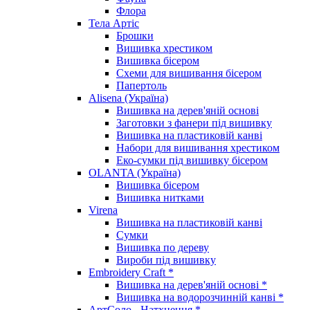
Флора
Тела Артіс
Брошки
Вишивка хрестиком
Вишивка бісером
Схеми для вишивання бісером
Папертоль
Alisena (Україна)
Вишивка на дерев'яній основі
Заготовки з фанери під вишивку
Вишивка на пластиковій канві
Набори для вишивання хрестиком
Еко-сумки під вишивку бісером
OLANTA (Україна)
Вишивка бісером
Вишивка нитками
Virena
Вишивка на пластиковій канві
Сумки
Вишивка по дереву
Вироби під вишивку
Embroidery Craft *
Вишивка на дерев'яній основі *
Вишивка на водорозчинній канві *
АртСоло - Натхнення *