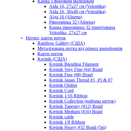
Канва з фоновим малюнком
Aida 16, 27х27 см (Voloshka)
Aida 16, 30х40 см (Voloshka)
Аїда 16 (Alisena)
Рівномірка 32 (Alisena)
Канва рівномірна 32 принтована
Voloshka, 27х27 см
Нитки, карти ниток
Rainbow Gallery (США)
Металізована нитка від різних виробників
Карти ниток
Kreinik (США)
Kreinik Blending Filament
Kreinik Very Fine (#4) Braid
Kreinik Fine (#8) Braid
Kreinik Japan Thread #1, #5 & #7
Kreinik Ombre
Kreinik Cord
Kreinik 1/16 Ribbon
Kreinik Collection (наборы ниток)
Kreinik Tapestry (#12) Braid
Kreinik Medium (#16) Braid
Kreinik cable
Kreinik 1/8 Ribbon
Kreinik Heavy #32 Braid (5m)