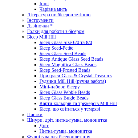
Інші
Чарівна мить
Література по бісероплетінню
Інструменти
Дзвіночки *
Голки для роботи з бісером
Бісер Mill Hill
Бісер Glass Size 6/0 та 8/0
Бісер Seed-Petite
Бісер Glass Seed Beads
Бісер Antique Glass Seed Beads
Бісер Magnifica Glass Beads
Бісер Seed-Frosted Beads
Прикраси Glass & Crystal Treasures
Гудзики Mill Hill (ручна работа)
Міні-набори бісеру
Бісер Glass Pebble Beads
Бісер Glass Bugle Beads
Карти кольорів та трежерсів Mill Hill
Бісер, що світиться у темряві
Паєтки
Шнури, дріт, нитка-гумка, мононитка
Дріт
Нитка-гумка, мононитка
Фурнітура для бісероплетіння