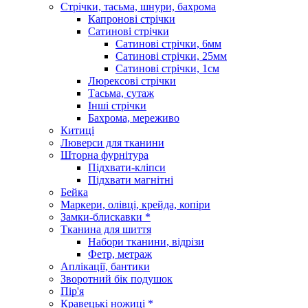
Стрічки, тасьма, шнури, бахрома
Капронові стрічки
Сатинові стрічки
Сатинові стрічки, 6мм
Сатинові стрічки, 25мм
Сатинові стрічки, 1см
Люрексові стрічки
Тасьма, сутаж
Інші стрічки
Бахрома, мереживо
Китиці
Люверси для тканини
Шторна фурнітура
Підхвати-кліпси
Підхвати магнітні
Бейка
Маркери, олівці, крейда, копіри
Замки-блискавки *
Тканина для шиття
Набори тканини, відрізи
Фетр, метраж
Аплікації, бантики
Зворотний бік подушок
Пір'я
Кравецькі ножиці *