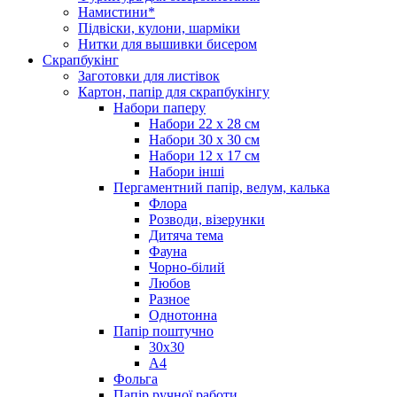
Намистини*
Підвіски, кулони, шарміки
Нитки для вышивки бисером
Скрапбукінг
Заготовки для листівок
Картон, папір для скрапбукінгу
Набори паперу
Набори 22 х 28 см
Набори 30 х 30 см
Набори 12 х 17 см
Набори інші
Пергаментний папір, велум, калька
Флора
Розводи, візерунки
Дитяча тема
Фауна
Чорно-білий
Любов
Разное
Однотонна
Папір поштучно
30х30
А4
Фольга
Папір ручної работи