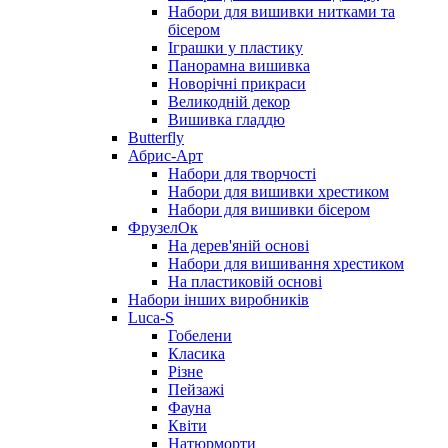
Набори для вишивки нитками та
бісером
Іграшки у пластику
Панорамна вишивка
Новорічні прикраси
Великодній декор
Вишивка гладдю
Butterfly
Абрис-Арт
Набори для творчості
Набори для вишивки хрестиком
Набори для вишивки бісером
ФрузелОк
На дерев'яній основі
Набори для вишивання хрестиком
На пластиковій основі
Набори інших виробників
Luca-S
Гобелени
Класика
Різне
Пейзажі
Фауна
Квіти
Натюрморти