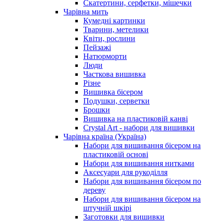
Скатертини, серфетки, мішечки
Чарiвна мить
Кумедні картинки
Тварини, метелики
Квіти, рослини
Пейзажі
Натюрморти
Люди
Часткова вишивка
Різне
Вишивка бісером
Подушки, серветки
Брошки
Вишивка на пластиковій канві
Crystal Art - набори для вишивки
Чарівна країна (Україна)
Набори для вишивання бісером на
пластиковій основі
Набори для вишивання нитками
Аксесуари для рукоділля
Набори для вишивання бісером по
дереву
Набори для вишивання бісером на
штучній шкірі
Заготовки для вишивки