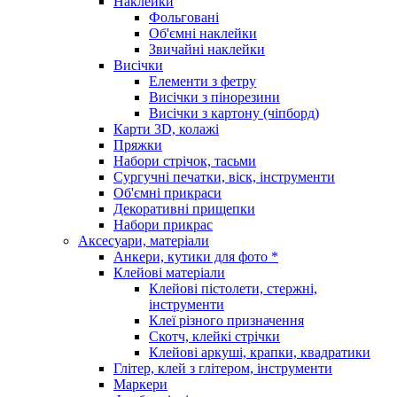
Наклейки
Фольговані
Об'ємні наклейки
Звичайні наклейки
Висічки
Елементи з фетру
Висічки з пінорезини
Висічки з картону (чіпборд)
Карти 3D, колажі
Пряжки
Набори стрічок, тасьми
Сургучні печатки, віск, інструменти
Об'ємні прикраси
Декоративні прищепки
Набори прикрас
Аксесуари, матеріали
Анкери, кутики для фото *
Клейові матеріали
Клейові пістолети, стержні,
інструменти
Клеї різного призначення
Скотч, клейкі стрічки
Клейові аркуші, крапки, квадратики
Глітер, клей з глітером, інструменти
Маркери