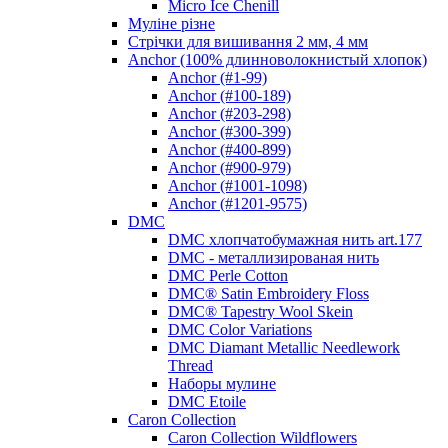
Micro Ice Chenill
Муліне різне
Стрічки для вишивання 2 мм, 4 мм
Anchor (100% длинноволокнистый хлопок)
Anchor (#1-99)
Anchor (#100-189)
Anchor (#203-298)
Anchor (#300-399)
Anchor (#400-899)
Anchor (#900-979)
Anchor (#1001-1098)
Anchor (#1201-9575)
DMC
DMC хлопчатобумажная нить art.177
DMC - металлизированая нить
DMC Perle Cotton
DMC® Satin Embroidery Floss
DMC® Tapestry Wool Skein
DMC Color Variations
DMC Diamant Metallic Needlework
Thread
Наборы мулине
DMC Etoile
Caron Collection
Caron Collection Wildflowers