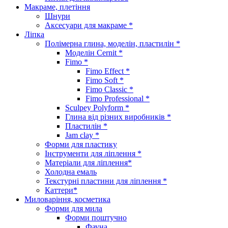
Макраме, плетіння
Шнури
Аксесуари для макраме *
Ліпка
Полімерна глина, моделін, пластилін *
Моделін Cernit *
Fimo *
Fimo Effect *
Fimo Soft *
Fimo Classic *
Fimo Professional *
Sculpey Polyform *
Глина від різних виробників *
Пластилін *
Jam clay *
Форми для пластику
Інструменти для ліплення *
Матеріали для ліплення*
Холодна емаль
Текстурні пластини для ліплення *
Каттери*
Миловаріння, косметика
Форми для мила
Форми поштучно
Фауна