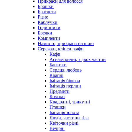
Прикраси для волосся
Брошки
Браслети
Різне
Каблучки
Годинники
Брелки
Комплекти
Намисто, прикраси на шию
Сережки, кліпси, кафи
Кафи
Асиметричні, з двох частин
Бантики
Сердця, любовь
Краплі
Імітація бірюзи
Імітація перлин
Предмети
Комахи
Квадратні, трикутні
Пташки
Імітація золота
Люди, частини тіла
Квіточки різні
Вечірні