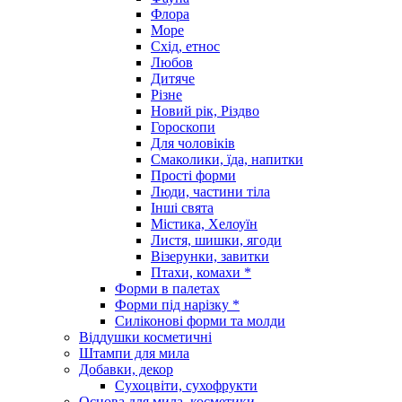
Флора
Море
Схід, етнос
Любов
Дитяче
Різне
Новий рік, Різдво
Гороскопи
Для чоловіків
Смаколики, їда, напитки
Прості форми
Люди, частини тіла
Інші свята
Містика, Хелоуїн
Листя, шишки, ягоди
Візерунки, завитки
Птахи, комахи *
Форми в палетах
Форми під нарізку *
Силіконові форми та молди
Віддушки косметичні
Штампи для мила
Добавки, декор
Сухоцвіти, сухофрукти
Основа для мила, косметики