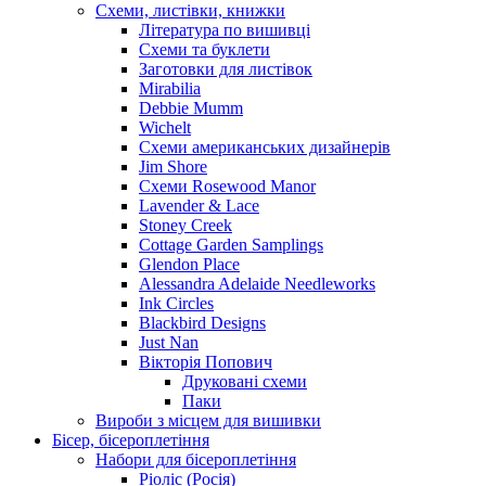
Схеми, листівки, книжки
Література по вишивці
Схеми та буклети
Заготовки для листівок
Mirabilia
Debbie Mumm
Wichelt
Схеми американських дизайнерів
Jim Shore
Cхеми Rosewood Manor
Lavender & Lace
Stoney Creek
Cottage Garden Samplings
Glendon Place
Alessandra Adelaide Needleworks
Ink Circles
Blackbird Designs
Just Nan
Вікторія Попович
Друковані схеми
Паки
Вироби з місцем для вишивки
Бісер, бісероплетіння
Набори для бісероплетіння
Ріоліс (Росія)