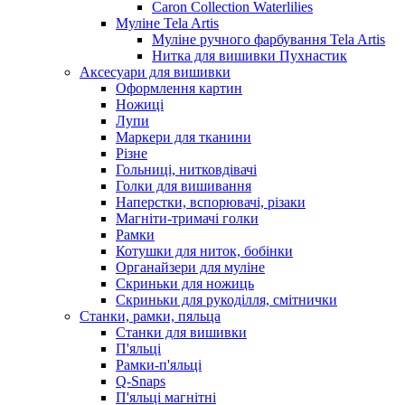
Caron Collection Waterlilies
Муліне Tela Artis
Муліне ручного фарбування Tela Artis
Нитка для вишивки Пухнастик
Аксесуари для вишивки
Оформлення картин
Ножиці
Лупи
Маркери для тканини
Різне
Гольниці, нитковдівачі
Голки для вишивання
Наперстки, вспорювачі, різаки
Магніти-тримачі голки
Рамки
Котушки для ниток, бобінки
Органайзери для муліне
Скриньки для ножиць
Скриньки для рукоділля, смітнички
Станки, рамки, пяльца
Станки для вишивки
П'яльці
Рамки-п'яльці
Q-Snaps
П'яльці магнітні