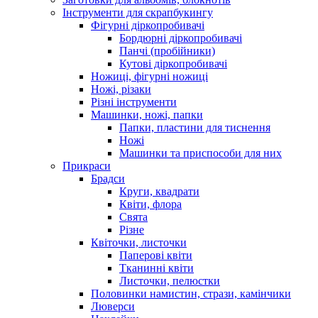
Інструменти для скрапбукингу
Фігурні діркопробивачі
Бордюрні діркопробивачі
Панчі (пробійники)
Кутові діркопробивачі
Ножиці, фігурні ножиці
Ножі, різаки
Різні інструменти
Машинки, ножі, папки
Папки, пластини для тиснення
Ножі
Машинки та приспособи для них
Прикраси
Брадси
Круги, квадрати
Квіти, флора
Свята
Різне
Квіточки, листочки
Паперові квіти
Тканинні квіти
Листочки, пелюстки
Половинки намистин, стрази, камінчики
Люверси