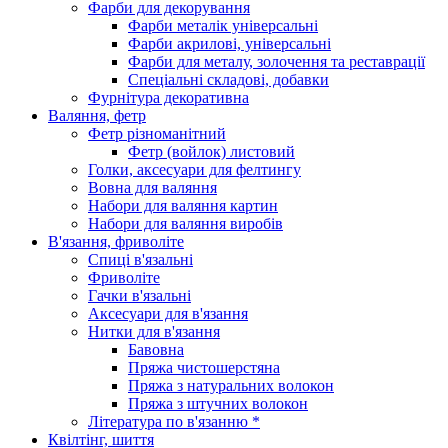
Фарби для декорування
Фарби металік універсальні
Фарби акрилові, універсальні
Фарби для металу, золочення та реставрації
Спеціальні складові, добавки
Фурнітура декоративна
Валяння, фетр
Фетр різноманітний
Фетр (войлок) листовий
Голки, аксесуари для фелтингу
Вовна для валяння
Набори для валяння картин
Набори для валяння виробів
В'язання, фриволіте
Спиці в'язальні
Фриволіте
Гачки в'язальні
Аксесуари для в'язання
Нитки для в'язання
Бавовна
Пряжа чистошерстяна
Пряжа з натуральних волокон
Пряжа з штучних волокон
Література по в'язанню *
Квілтінг, шиття