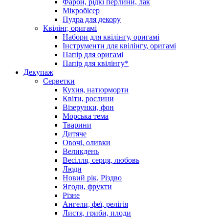
Фарби, рідкі перлини, лак
Мікробісер
Пудра для декору
Квілінг, оригамі
Набори для квілінгу, оригамі
Інструменти для квілінгу, оригамі
Папір для оригамі
Папір для квілінгу*
Декупаж
Серветки
Кухня, натюрморти
Квіти, рослини
Візерунки, фон
Морська тема
Тварини
Дитяче
Овочі, оливки
Великдень
Весілля, серця, любовь
Люди
Новий рік, Різдво
Ягоди, фрукти
Різне
Ангели, феї, релігія
Листя, гриби, плоди