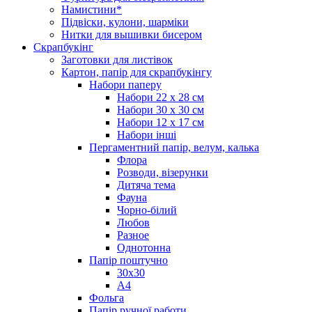
Намистини*
Підвіски, кулони, шарміки
Нитки для вышивки бисером
Скрапбукінг
Заготовки для листівок
Картон, папір для скрапбукінгу
Набори паперу
Набори 22 х 28 см
Набори 30 х 30 см
Набори 12 х 17 см
Набори інші
Пергаментний папір, велум, калька
Флора
Розводи, візерунки
Дитяча тема
Фауна
Чорно-білий
Любов
Разное
Однотонна
Папір поштучно
30х30
А4
Фольга
Папір ручної работи