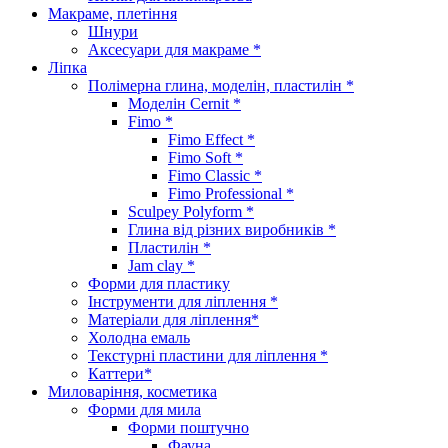
Макраме, плетіння
Шнури
Аксесуари для макраме *
Ліпка
Полімерна глина, моделін, пластилін *
Моделін Cernit *
Fimo *
Fimo Effect *
Fimo Soft *
Fimo Classic *
Fimo Professional *
Sculpey Polyform *
Глина від різних виробників *
Пластилін *
Jam clay *
Форми для пластику
Інструменти для ліплення *
Матеріали для ліплення*
Холодна емаль
Текстурні пластини для ліплення *
Каттери*
Миловаріння, косметика
Форми для мила
Форми поштучно
Фауна