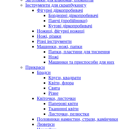
Інструменти для скрапбукингу
Фігурні діркопробивачі
Бордюрні діркопробивачі
Панчі (пробійники)
Кутові діркопробивачі
Ножиці, фігурні ножиці
Ножі, різаки
Різні інструменти
Машинки, ножі, папки
Папки, пластини для тиснення
Ножі
Машинки та приспособи для них
Прикраси
Брадси
Круги, квадрати
Квіти, флора
Свята
Різне
Квіточки, листочки
Паперові квіти
Тканинні квіти
Листочки, пелюстки
Половинки намистин, стрази, камінчики
Люверси