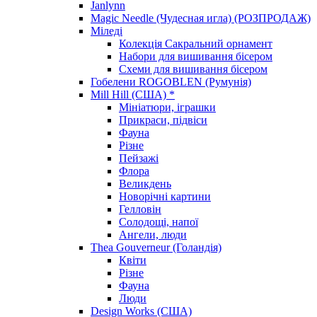
Janlynn
Magic Needle (Чудесная игла) (РОЗПРОДАЖ)
Міледі
Колекція Сакральний орнамент
Набори для вишивання бісером
Схеми для вишивання бісером
Гобелени ROGOBLEN (Румунія)
Mill Hill (США) *
Мініатюри, іграшки
Прикраси, підвіси
Фауна
Різне
Пейзажі
Флора
Великдень
Новорічні картини
Гелловін
Солодощі, напої
Ангели, люди
Thea Gouverneur (Голандія)
Квіти
Різне
Фауна
Люди
Design Works (США)