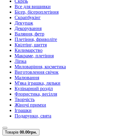
Скрізь
Все для вишивки
Бісер, бісероплетіння
Скрапбукінг
Декупаж
Декорування
Валяння, фетр
Плетіння, фриволіте
Квілтінг, шиття
Килимарство
Макраме, плетіння
Ліпка
Миловаріння, косметика
Виготовлення свічок
Малювання
М'яка іграшка, ляльки
Кулінарний розділ
Флористика, весілля
Творчість
Жіночі примхи
Іграшки
Подарунки, свята
Товарів
0
0.00грн.