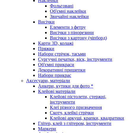
Наклейки
Фольговані
Об'ємні наклейки
Звичайні наклейки
Висічки
Елементи з фетру
Висічки з пінорезини
Висічки з картону (чіпборд)
Карти 3D, колажі
Пряжки
Набори стрічок, тасьми
Сургучні печатки, віск, інструменти
Об'ємні прикраси
Декоративні прищепки
Набори прикрас
Аксесуари, матеріали
Анкери, кутики для фото *
Клейові матеріали
Клейові пістолети, стержні,
інструменти
Клеї різного призначення
Скотч, клейкі стрічки
Клейові аркуші, крапки, квадратики
Глітер, клей з глітером, інструменти
Маркери