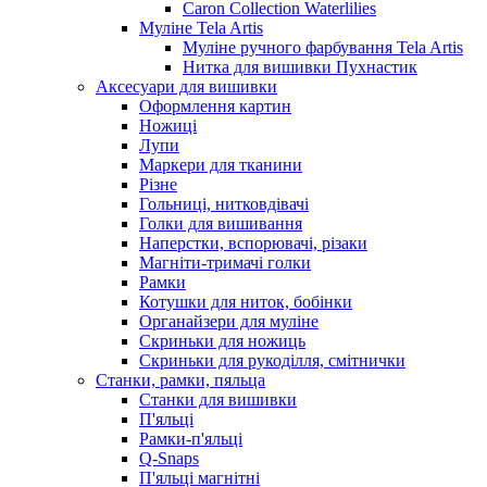
Caron Collection Waterlilies
Муліне Tela Artis
Муліне ручного фарбування Tela Artis
Нитка для вишивки Пухнастик
Аксесуари для вишивки
Оформлення картин
Ножиці
Лупи
Маркери для тканини
Різне
Гольниці, нитковдівачі
Голки для вишивання
Наперстки, вспорювачі, різаки
Магніти-тримачі голки
Рамки
Котушки для ниток, бобінки
Органайзери для муліне
Скриньки для ножиць
Скриньки для рукоділля, смітнички
Станки, рамки, пяльца
Станки для вишивки
П'яльці
Рамки-п'яльці
Q-Snaps
П'яльці магнітні