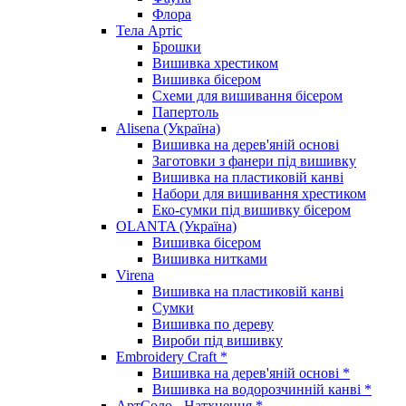
Флора
Тела Артіс
Брошки
Вишивка хрестиком
Вишивка бісером
Схеми для вишивання бісером
Папертоль
Alisena (Україна)
Вишивка на дерев'яній основі
Заготовки з фанери під вишивку
Вишивка на пластиковій канві
Набори для вишивання хрестиком
Еко-сумки під вишивку бісером
OLANTA (Україна)
Вишивка бісером
Вишивка нитками
Virena
Вишивка на пластиковій канві
Сумки
Вишивка по дереву
Вироби під вишивку
Embroidery Craft *
Вишивка на дерев'яній основі *
Вишивка на водорозчинній канві *
АртСоло - Натхнення *