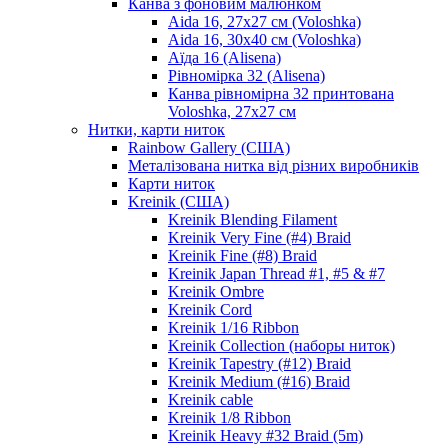
Канва з фоновим малюнком
Aida 16, 27х27 см (Voloshka)
Aida 16, 30х40 см (Voloshka)
Аїда 16 (Alisena)
Рівномірка 32 (Alisena)
Канва рівномірна 32 принтована
Voloshka, 27х27 см
Нитки, карти ниток
Rainbow Gallery (США)
Металізована нитка від різних виробників
Карти ниток
Kreinik (США)
Kreinik Blending Filament
Kreinik Very Fine (#4) Braid
Kreinik Fine (#8) Braid
Kreinik Japan Thread #1, #5 & #7
Kreinik Ombre
Kreinik Cord
Kreinik 1/16 Ribbon
Kreinik Collection (наборы ниток)
Kreinik Tapestry (#12) Braid
Kreinik Medium (#16) Braid
Kreinik cable
Kreinik 1/8 Ribbon
Kreinik Heavy #32 Braid (5m)