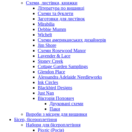
Схеми, листівки, книжки
Література по вишивці
Схеми та буклети
Заготовки для листівок
Mirabilia
Debbie Mumm
Wichelt
Схеми американських дизайнерів
Jim Shore
Cхеми Rosewood Manor
Lavender & Lace
Stoney Creek
Cottage Garden Samplings
Glendon Place
Alessandra Adelaide Needleworks
Ink Circles
Blackbird Designs
Just Nan
Вікторія Попович
Друковані схеми
Паки
Вироби з місцем для вишивки
Бісер, бісероплетіння
Набори для бісероплетіння
Ріоліс (Росія)