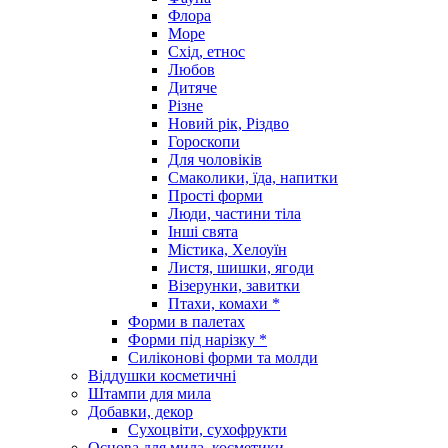
Флора
Море
Схід, етнос
Любов
Дитяче
Різне
Новий рік, Різдво
Гороскопи
Для чоловіків
Смаколики, їда, напитки
Прості форми
Люди, частини тіла
Інші свята
Містика, Хелоуїн
Листя, шишки, ягоди
Візерунки, завитки
Птахи, комахи *
Форми в палетах
Форми під нарізку *
Силіконові форми та молди
Віддушки косметичні
Штампи для мила
Добавки, декор
Сухоцвіти, сухофрукти
Основа для мила, косметики