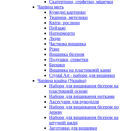
Скатертини, серфетки, мішечки
Чарiвна мить
Кумедні картинки
Тварини, метелики
Квіти, рослини
Пейзажі
Натюрморти
Люди
Часткова вишивка
Різне
Вишивка бісером
Подушки, серветки
Брошки
Вишивка на пластиковій канві
Crystal Art - набори для вишивки
Чарівна країна (Україна)
Набори для вишивання бісером на
пластиковій основі
Набори для вишивання нитками
Аксесуари для рукоділля
Набори для вишивання бісером по
дереву
Набори для вишивання бісером на
штучній шкірі
Заготовки для вишивки