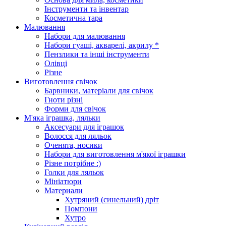
Інструменти та інвентар
Косметична тара
Малювання
Набори для малювання
Набори гуаші, акварелі, акрилу *
Пензлики та інші інструменти
Олівці
Різне
Виготовлення свічок
Барвники, матеріали для свічок
Гноти різні
Форми для свічок
М'яка іграшка, ляльки
Аксесуари для іграшок
Волосся для ляльок
Оченята, носики
Набори для виготовлення м'якої іграшки
Різне потрібне :)
Голки для ляльок
Мініатюри
Материали
Хутряний (синельний) дріт
Помпони
Хутро