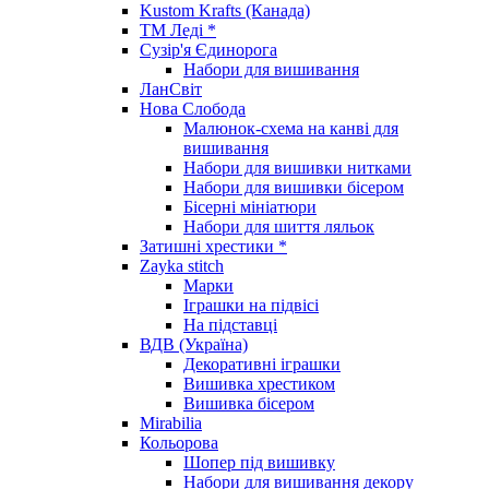
Kustom Krafts (Канада)
ТМ Леді *
Сузір'я Єдинорога
Набори для вишивання
ЛанСвіт
Нова Слобода
Малюнок-схема на канві для
вишивання
Набори для вишивки нитками
Набори для вишивки бісером
Бісерні мініатюри
Набори для шиття ляльок
Затишні хрестики *
Zayka stitch
Марки
Іграшки на підвісі
На підставці
ВДВ (Україна)
Декоративні іграшки
Вишивка хрестиком
Вишивка бісером
Mirabilia
Кольорова
Шопер під вишивку
Набори для вишивання декору