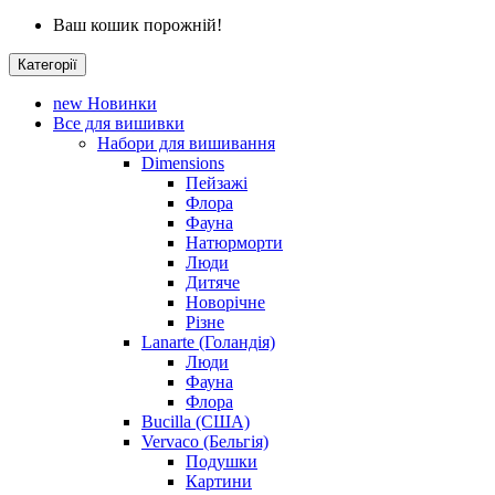
Ваш кошик порожній!
Категорії
new
Новинки
Все для вишивки
Набори для вишивання
Dimensions
Пейзажі
Флора
Фауна
Натюрморти
Люди
Дитяче
Новорічне
Різне
Lanarte (Голандія)
Люди
Фауна
Флора
Bucilla (США)
Vervaco (Бельгія)
Подушки
Картини