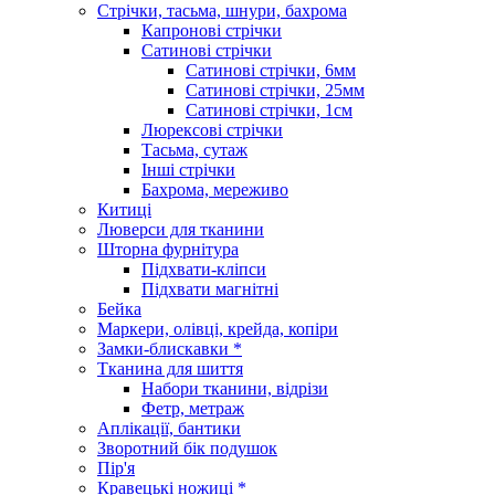
Стрічки, тасьма, шнури, бахрома
Капронові стрічки
Сатинові стрічки
Сатинові стрічки, 6мм
Сатинові стрічки, 25мм
Сатинові стрічки, 1см
Люрексові стрічки
Тасьма, сутаж
Інші стрічки
Бахрома, мереживо
Китиці
Люверси для тканини
Шторна фурнітура
Підхвати-кліпси
Підхвати магнітні
Бейка
Маркери, олівці, крейда, копіри
Замки-блискавки *
Тканина для шиття
Набори тканини, відрізи
Фетр, метраж
Аплікації, бантики
Зворотний бік подушок
Пір'я
Кравецькі ножиці *