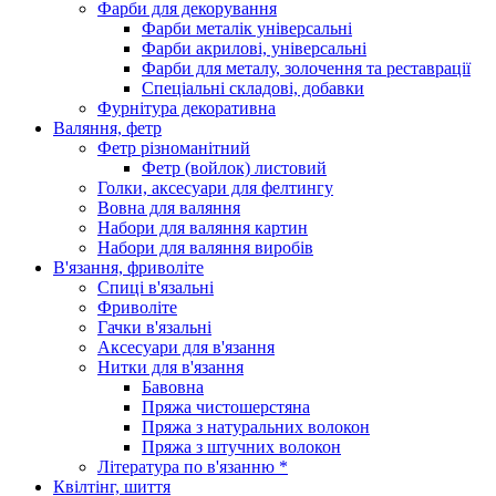
Фарби для декорування
Фарби металік універсальні
Фарби акрилові, універсальні
Фарби для металу, золочення та реставрації
Спеціальні складові, добавки
Фурнітура декоративна
Валяння, фетр
Фетр різноманітний
Фетр (войлок) листовий
Голки, аксесуари для фелтингу
Вовна для валяння
Набори для валяння картин
Набори для валяння виробів
В'язання, фриволіте
Спиці в'язальні
Фриволіте
Гачки в'язальні
Аксесуари для в'язання
Нитки для в'язання
Бавовна
Пряжа чистошерстяна
Пряжа з натуральних волокон
Пряжа з штучних волокон
Література по в'язанню *
Квілтінг, шиття