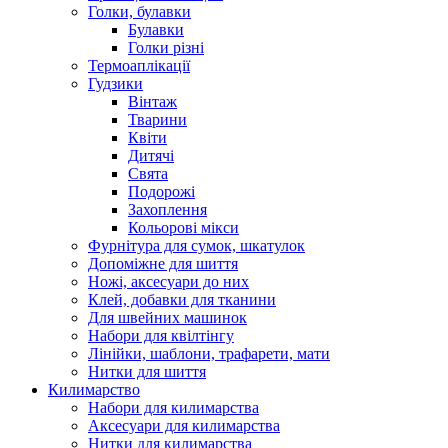
Голки, булавки
Булавки
Голки різні
Термоаплікації
Гудзики
Вінтаж
Тварини
Квіти
Дитячі
Свята
Подорожі
Захоплення
Кольорові мікси
Фурнітура для сумок, шкатулок
Допоміжне для шиття
Ножі, аксесуари до них
Клей, добавки для тканини
Для швейних машинок
Набори для квілтінгу
Лінійки, шаблони, трафарети, мати
Нитки для шиття
Килимарство
Набори для килимарства
Аксесуари для килимарства
Нитки для килимарства