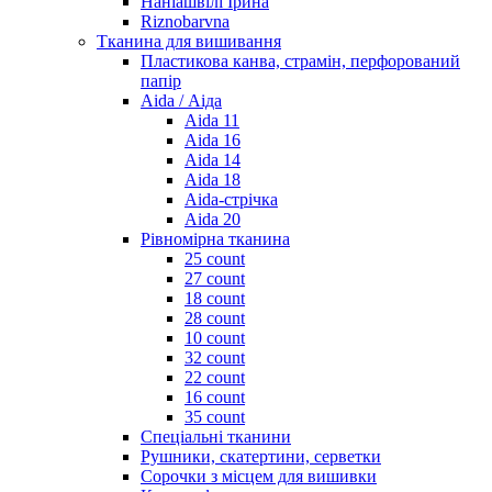
Наніашвілі Ірина
Riznobarvna
Тканина для вишивання
Пластикова канва, страмін, перфорований
папір
Aida / Аіда
Aida 11
Aida 16
Aida 14
Aida 18
Aida-стрічка
Aida 20
Рівномірна тканина
25 count
27 count
18 count
28 count
10 count
32 count
22 count
16 count
35 count
Спеціальні тканини
Рушники, скатертини, серветки
Сорочки з місцем для вишивки