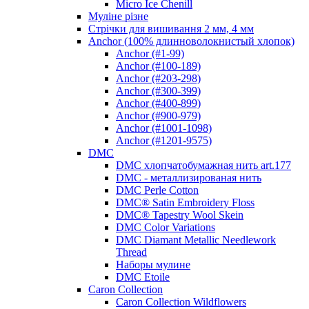
Micro Ice Chenill
Муліне різне
Стрічки для вишивання 2 мм, 4 мм
Anchor (100% длинноволокнистый хлопок)
Anchor (#1-99)
Anchor (#100-189)
Anchor (#203-298)
Anchor (#300-399)
Anchor (#400-899)
Anchor (#900-979)
Anchor (#1001-1098)
Anchor (#1201-9575)
DMC
DMC хлопчатобумажная нить art.177
DMC - металлизированая нить
DMC Perle Cotton
DMC® Satin Embroidery Floss
DMC® Tapestry Wool Skein
DMC Color Variations
DMC Diamant Metallic Needlework
Thread
Наборы мулине
DMC Etoile
Caron Collection
Caron Collection Wildflowers