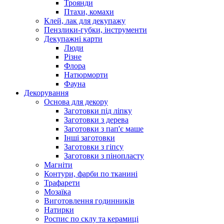
Троянди
Птахи, комахи
Клей, лак для декупажу
Пензлики-губки, інструменти
Декупажні карти
Люди
Різне
Флора
Натюрморти
Фауна
Декорування
Основа для декору
Заготовки під ліпку
Заготовки з дерева
Заготовки з пап'є маше
Інші заготовки
Заготовки з гіпсу
Заготовки з пінопласту
Магніти
Контури, фарби по тканині
Трафарети
Мозаїка
Виготовлення годинників
Натирки
Роспис по склу та керамиці