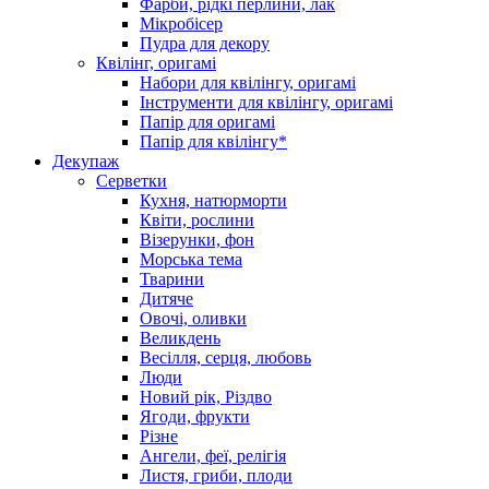
Фарби, рідкі перлини, лак
Мікробісер
Пудра для декору
Квілінг, оригамі
Набори для квілінгу, оригамі
Інструменти для квілінгу, оригамі
Папір для оригамі
Папір для квілінгу*
Декупаж
Серветки
Кухня, натюрморти
Квіти, рослини
Візерунки, фон
Морська тема
Тварини
Дитяче
Овочі, оливки
Великдень
Весілля, серця, любовь
Люди
Новий рік, Різдво
Ягоди, фрукти
Різне
Ангели, феї, релігія
Листя, гриби, плоди