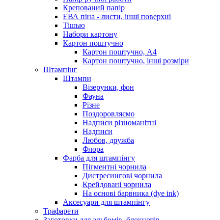
Крепований папір
ЕВА піна - листи, інші поверхні
Тішью
Набори картону
Картон поштучно
Картон поштучно, А4
Картон поштучно, інші розміри
Штампінг
Штампи
Візерунки, фон
Фауна
Різне
Поздоровляємо
Надписи різноманітні
Надписи
Любов, дружба
Флора
Фарба для штампінгу
Пігментні чорнила
Дистресингові чорнила
Крейдовані чорнила
На основі барвника (dye ink)
Аксесуари для штампінгу
Трафарети
Заготовки для альбомів, блокнотів