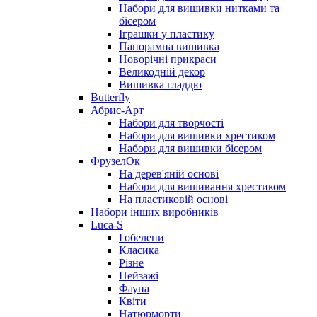
Набори для вишивки нитками та
бісером
Іграшки у пластику
Панорамна вишивка
Новорічні прикраси
Великодній декор
Вишивка гладдю
Butterfly
Абрис-Арт
Набори для творчості
Набори для вишивки хрестиком
Набори для вишивки бісером
ФрузелОк
На дерев'яній основі
Набори для вишивання хрестиком
На пластиковій основі
Набори інших виробників
Luca-S
Гобелени
Класика
Різне
Пейзажі
Фауна
Квіти
Натюрморти