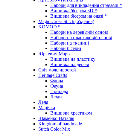
Набори для викладення стразами *
Вишивка бісером 3D *
Вишивка бісером на одязі *
Magic Cross Stitch (Україна)
KOMOD *
Набори на дерев'яній основі
Набори на пластиковій основі
Набори на тканині
Набори бісерні
Юркевич Марія
Вишивка на пластику
Вишивка на дереві
Світ можливостей
Heritage Crafts
Флора
Фауна
Природа
Люди
Леля
Марічка
Вишивка хрестиком
Шаменко Наталія
Kingdom of handmade
Stitch Color Mix