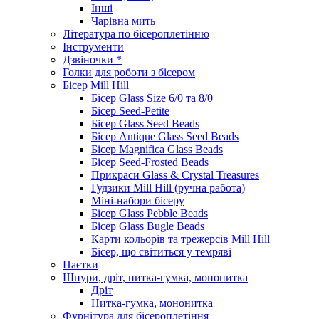
Інші
Чарівна мить
Література по бісероплетінню
Інструменти
Дзвіночки *
Голки для роботи з бісером
Бісер Mill Hill
Бісер Glass Size 6/0 та 8/0
Бісер Seed-Petite
Бісер Glass Seed Beads
Бісер Antique Glass Seed Beads
Бісер Magnifica Glass Beads
Бісер Seed-Frosted Beads
Прикраси Glass & Crystal Treasures
Гудзики Mill Hill (ручна работа)
Міні-набори бісеру
Бісер Glass Pebble Beads
Бісер Glass Bugle Beads
Карти кольорів та трежерсів Mill Hill
Бісер, що світиться у темряві
Паєтки
Шнури, дріт, нитка-гумка, мононитка
Дріт
Нитка-гумка, мононитка
Фурнітура для бісероплетіння