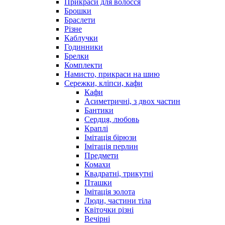
Прикраси для волосся
Брошки
Браслети
Різне
Каблучки
Годинники
Брелки
Комплекти
Намисто, прикраси на шию
Сережки, кліпси, кафи
Кафи
Асиметричні, з двох частин
Бантики
Сердця, любовь
Краплі
Імітація бірюзи
Імітація перлин
Предмети
Комахи
Квадратні, трикутні
Пташки
Імітація золота
Люди, частини тіла
Квіточки різні
Вечірні