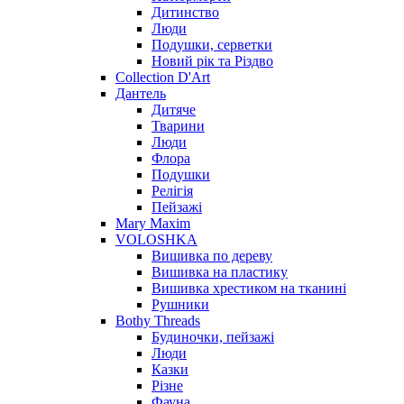
Дитинство
Люди
Подушки, серветки
Новий рік та Різдво
Collection D'Art
Дантель
Дитяче
Тварини
Люди
Флора
Подушки
Релігія
Пейзажі
Mary Maxim
VOLOSHKA
Вишивка по дереву
Вишивка на пластику
Вишивка хрестиком на тканині
Рушники
Bothy Threads
Будиночки, пейзажі
Люди
Казки
Різне
Фауна