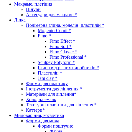
Макраме, плетіння
Шнури
Аксесуари для макраме *
Ліпка
Полімерна глина, моделін, пластилін *
Моделін Cernit *
Fimo *
Fimo Effect *
Fimo Soft *
Fimo Classic *
Fimo Professional *
Sculpey Polyform *
Глина від різних виробників *
Пластилін *
Jam clay *
Форми для пластику
Інструменти для ліплення *
Матеріали для ліплення*
Холодна емаль
Текстурні пластини для ліплення *
Каттери*
Миловаріння, косметика
Форми для мила
Форми поштучно
Фауна