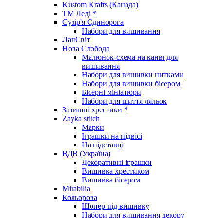
Kustom Krafts (Канада)
ТМ Леді *
Сузір'я Єдинорога
Набори для вишивання
ЛанСвіт
Нова Слобода
Малюнок-схема на канві для
вишивання
Набори для вишивки нитками
Набори для вишивки бісером
Бісерні мініатюри
Набори для шиття ляльок
Затишні хрестики *
Zayka stitch
Марки
Іграшки на підвісі
На підставці
ВДВ (Україна)
Декоративні іграшки
Вишивка хрестиком
Вишивка бісером
Mirabilia
Кольорова
Шопер під вишивку
Набори для вишивання декору