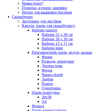
Намистини*
Підвіски, кулони, шарміки
Нитки для вышивки бисером
Скрапбукінг
Заготовки для листівок
Картон, папір для скрапбукінгу
Набори паперу
Набори 22 х 28 см
Набори 30 х 30 см
Набори 12 х 17 см
Набори інші
Пергаментний папір, велум, калька
Флора
Розводи, візерунки
Дитяча тема
Фауна
Чорно-білий
Любов
Разное
Однотонна
Папір поштучно
30х30
А4
Фольга
Папір ручної работи