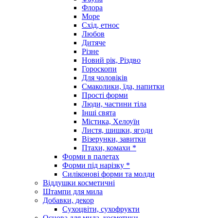
Флора
Море
Схід, етнос
Любов
Дитяче
Різне
Новий рік, Різдво
Гороскопи
Для чоловіків
Смаколики, їда, напитки
Прості форми
Люди, частини тіла
Інші свята
Містика, Хелоуїн
Листя, шишки, ягоди
Візерунки, завитки
Птахи, комахи *
Форми в палетах
Форми під нарізку *
Силіконові форми та молди
Віддушки косметичні
Штампи для мила
Добавки, декор
Сухоцвіти, сухофрукти
Основа для мила, косметики