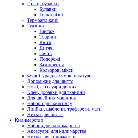
Голки, булавки
Булавки
Голки різні
Термоаплікації
Гудзики
Вінтаж
Тварини
Квіти
Дитячі
Свята
Подорожі
Захоплення
Кольорові мікси
Фурнітура для сумок, шкатулок
Допоміжне для шиття
Ножі, аксесуари до них
Клей, добавки для тканини
Для швейних машинок
Набори для квілтінгу
Лінійки, шаблони, трафарети, мати
Нитки для шиття
Килимарство
Набори для килимарства
Аксесуари для килимарства
Нитки для килимарства