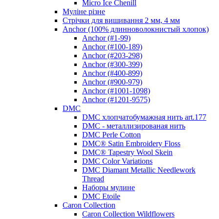
Micro Ice Chenill
Муліне різне
Стрічки для вишивання 2 мм, 4 мм
Anchor (100% длинноволокнистый хлопок)
Anchor (#1-99)
Anchor (#100-189)
Anchor (#203-298)
Anchor (#300-399)
Anchor (#400-899)
Anchor (#900-979)
Anchor (#1001-1098)
Anchor (#1201-9575)
DMC
DMC хлопчатобумажная нить art.177
DMC - металлизированая нить
DMC Perle Cotton
DMC® Satin Embroidery Floss
DMC® Tapestry Wool Skein
DMC Color Variations
DMC Diamant Metallic Needlework
Thread
Наборы мулине
DMC Etoile
Caron Collection
Caron Collection Wildflowers