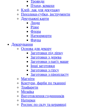
Троянди
Птахи, комахи
Клей, лак для декупажу
Пензлики-губки, інструменти
Декупажні карти
Люди
Різне
Флора
Натюрморти
Фауна
Декорування
Основа для декору
Заготовки під ліпку
Заготовки з дерева
Заготовки з пап'є маше
Інші заготовки
Заготовки з гіпсу
Заготовки з пінопласту
Магніти
Контури, фарби по тканині
Трафарети
Мозаїка
Виготовлення годинників
Натирки
Роспис по склу та керамиці