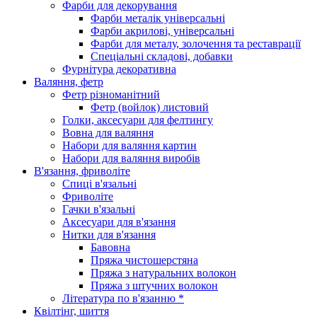
Фарби для декорування
Фарби металік універсальні
Фарби акрилові, універсальні
Фарби для металу, золочення та реставрації
Спеціальні складові, добавки
Фурнітура декоративна
Валяння, фетр
Фетр різноманітний
Фетр (войлок) листовий
Голки, аксесуари для фелтингу
Вовна для валяння
Набори для валяння картин
Набори для валяння виробів
В'язання, фриволіте
Спиці в'язальні
Фриволіте
Гачки в'язальні
Аксесуари для в'язання
Нитки для в'язання
Бавовна
Пряжа чистошерстяна
Пряжа з натуральних волокон
Пряжа з штучних волокон
Література по в'язанню *
Квілтінг, шиття