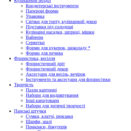
Кулінарний розділ
Кондитерські інструменти
Паперові форми
Упаковка
Свічки для торту, кулінарний декор
Підставки під солодощі
Кулінарні насадки, шприці, мішки
Вайнери
Серветки
Форми для цукерок, шоколаду *
Форми для печива
Флористика, весілля
Флористичний дріт
Флористичний декор
Аксесуари для весіль, вечірок
Інструменти та аксесуари для флористики
Творчість
Пазли картонні
Набори для видряпування
Інші канцтовари
Набори для дитячої творчості
Панські штучки
Сумки, клатчі, рюкзаки
Шарфи, шалі
Прикраси, біжутерія