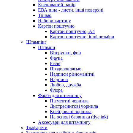
Крепований папір
ЕВА піна - листи, інші поверхні
Тішью
Набори картону
Картон поштучно
Картон поштучно, А4
Картон поштучно, інші розміри
Штампінг
Штампи
Візерунки, фон
Фауна
Різне
Поздоровляємо
Надписи різноманітні
Надписи
Любов, дружба
Флора
Фарба для штампінгу
Пігментні чорнила
Дистресингові чорнила
Крейдовані чорнила
На основі барвника (dye ink)
Аксесуари для штампінгу
Трафарети
Заготовки для альбомів, блокнотів