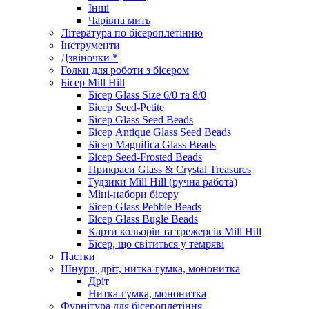
Інші
Чарівна мить
Література по бісероплетінню
Інструменти
Дзвіночки *
Голки для роботи з бісером
Бісер Mill Hill
Бісер Glass Size 6/0 та 8/0
Бісер Seed-Petite
Бісер Glass Seed Beads
Бісер Antique Glass Seed Beads
Бісер Magnifica Glass Beads
Бісер Seed-Frosted Beads
Прикраси Glass & Crystal Treasures
Гудзики Mill Hill (ручна работа)
Міні-набори бісеру
Бісер Glass Pebble Beads
Бісер Glass Bugle Beads
Карти кольорів та трежерсів Mill Hill
Бісер, що світиться у темряві
Паєтки
Шнури, дріт, нитка-гумка, мононитка
Дріт
Нитка-гумка, мононитка
Фурнітура для бісероплетіння