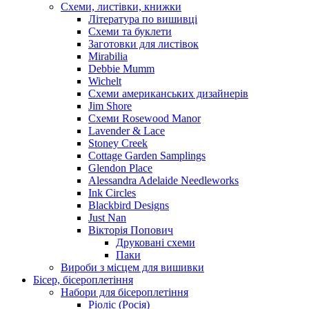
Схеми, листівки, книжки
Література по вишивці
Схеми та буклети
Заготовки для листівок
Mirabilia
Debbie Mumm
Wichelt
Схеми американських дизайнерів
Jim Shore
Cхеми Rosewood Manor
Lavender & Lace
Stoney Creek
Cottage Garden Samplings
Glendon Place
Alessandra Adelaide Needleworks
Ink Circles
Blackbird Designs
Just Nan
Вікторія Попович
Друковані схеми
Паки
Вироби з місцем для вишивки
Бісер, бісероплетіння
Набори для бісероплетіння
Ріоліс (Росія)