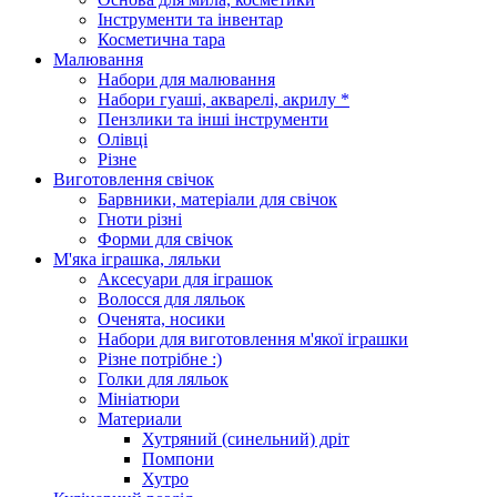
Інструменти та інвентар
Косметична тара
Малювання
Набори для малювання
Набори гуаші, акварелі, акрилу *
Пензлики та інші інструменти
Олівці
Різне
Виготовлення свічок
Барвники, матеріали для свічок
Гноти різні
Форми для свічок
М'яка іграшка, ляльки
Аксесуари для іграшок
Волосся для ляльок
Оченята, носики
Набори для виготовлення м'якої іграшки
Різне потрібне :)
Голки для ляльок
Мініатюри
Материали
Хутряний (синельний) дріт
Помпони
Хутро