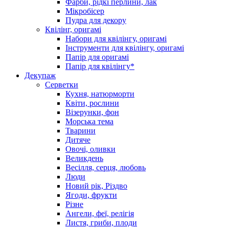
Фарби, рідкі перлини, лак
Мікробісер
Пудра для декору
Квілінг, оригамі
Набори для квілінгу, оригамі
Інструменти для квілінгу, оригамі
Папір для оригамі
Папір для квілінгу*
Декупаж
Серветки
Кухня, натюрморти
Квіти, рослини
Візерунки, фон
Морська тема
Тварини
Дитяче
Овочі, оливки
Великдень
Весілля, серця, любовь
Люди
Новий рік, Різдво
Ягоди, фрукти
Різне
Ангели, феї, релігія
Листя, гриби, плоди