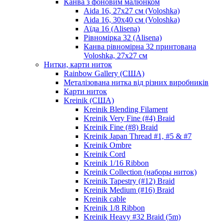
Канва з фоновим малюнком
Aida 16, 27х27 см (Voloshka)
Aida 16, 30х40 см (Voloshka)
Аїда 16 (Alisena)
Рівномірка 32 (Alisena)
Канва рівномірна 32 принтована
Voloshka, 27х27 см
Нитки, карти ниток
Rainbow Gallery (США)
Металізована нитка від різних виробників
Карти ниток
Kreinik (США)
Kreinik Blending Filament
Kreinik Very Fine (#4) Braid
Kreinik Fine (#8) Braid
Kreinik Japan Thread #1, #5 & #7
Kreinik Ombre
Kreinik Cord
Kreinik 1/16 Ribbon
Kreinik Collection (наборы ниток)
Kreinik Tapestry (#12) Braid
Kreinik Medium (#16) Braid
Kreinik cable
Kreinik 1/8 Ribbon
Kreinik Heavy #32 Braid (5m)