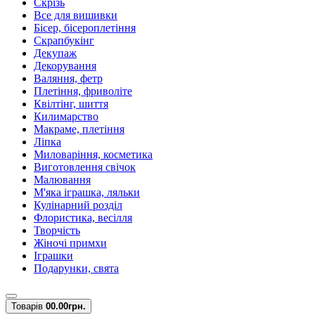
Скрізь
Все для вишивки
Бісер, бісероплетіння
Скрапбукінг
Декупаж
Декорування
Валяння, фетр
Плетіння, фриволіте
Квілтінг, шиття
Килимарство
Макраме, плетіння
Ліпка
Миловаріння, косметика
Виготовлення свічок
Малювання
М'яка іграшка, ляльки
Кулінарний розділ
Флористика, весілля
Творчість
Жіночі примхи
Іграшки
Подарунки, свята
Товарів
0
0.00грн.