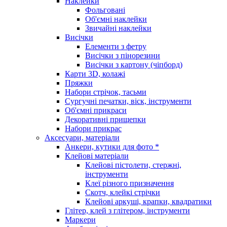
Наклейки
Фольговані
Об'ємні наклейки
Звичайні наклейки
Висічки
Елементи з фетру
Висічки з пінорезини
Висічки з картону (чіпборд)
Карти 3D, колажі
Пряжки
Набори стрічок, тасьми
Сургучні печатки, віск, інструменти
Об'ємні прикраси
Декоративні прищепки
Набори прикрас
Аксесуари, матеріали
Анкери, кутики для фото *
Клейові матеріали
Клейові пістолети, стержні,
інструменти
Клеї різного призначення
Скотч, клейкі стрічки
Клейові аркуші, крапки, квадратики
Глітер, клей з глітером, інструменти
Маркери