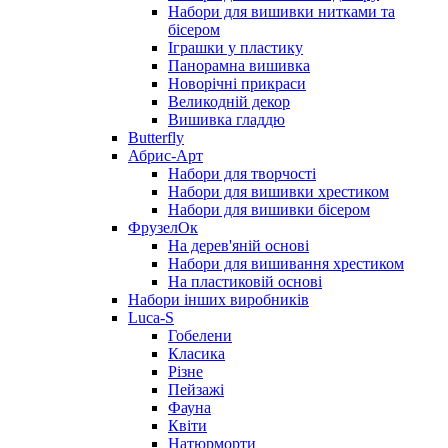
Набори для вишивки нитками та
бісером
Іграшки у пластику
Панорамна вишивка
Новорічні прикраси
Великодній декор
Вишивка гладдю
Butterfly
Абрис-Арт
Набори для творчості
Набори для вишивки хрестиком
Набори для вишивки бісером
ФрузелОк
На дерев'яній основі
Набори для вишивання хрестиком
На пластиковій основі
Набори інших виробників
Luca-S
Гобелени
Класика
Різне
Пейзажі
Фауна
Квіти
Натюрморти