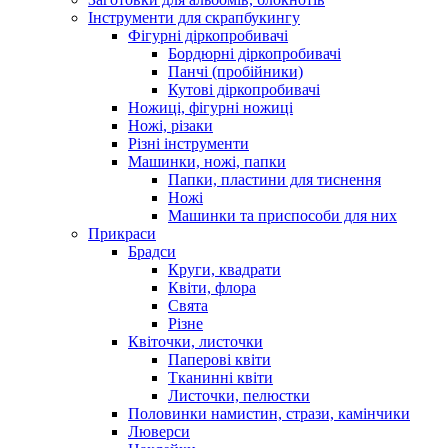
Інструменти для скрапбукингу
Фігурні діркопробивачі
Бордюрні діркопробивачі
Панчі (пробійники)
Кутові діркопробивачі
Ножиці, фігурні ножиці
Ножі, різаки
Різні інструменти
Машинки, ножі, папки
Папки, пластини для тиснення
Ножі
Машинки та приспособи для них
Прикраси
Брадси
Круги, квадрати
Квіти, флора
Свята
Різне
Квіточки, листочки
Паперові квіти
Тканинні квіти
Листочки, пелюстки
Половинки намистин, стрази, камінчики
Люверси