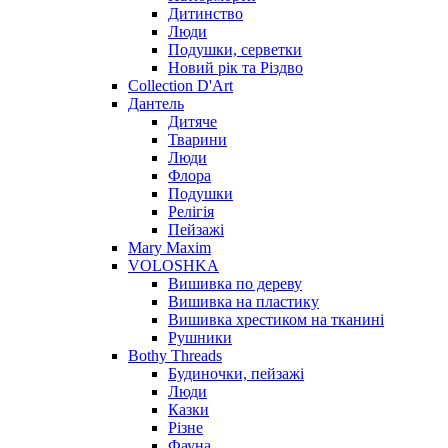
Дитинство
Люди
Подушки, серветки
Новий рік та Різдво
Collection D'Art
Дантель
Дитяче
Тварини
Люди
Флора
Подушки
Релігія
Пейзажі
Mary Maxim
VOLOSHKA
Вишивка по дереву
Вишивка на пластику
Вишивка хрестиком на тканині
Рушники
Bothy Threads
Будиночки, пейзажі
Люди
Казки
Різне
Фауна