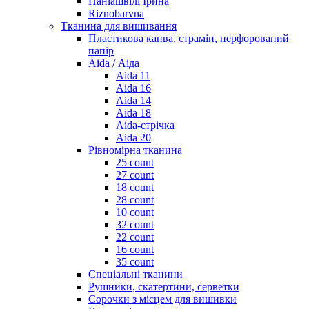
Наніашвілі Ірина
Riznobarvna
Тканина для вишивання
Пластикова канва, страмін, перфорований
папір
Aida / Аіда
Aida 11
Aida 16
Aida 14
Aida 18
Aida-стрічка
Aida 20
Рівномірна тканина
25 count
27 count
18 count
28 count
10 count
32 count
22 count
16 count
35 count
Спеціальні тканини
Рушники, скатертини, серветки
Сорочки з місцем для вишивки