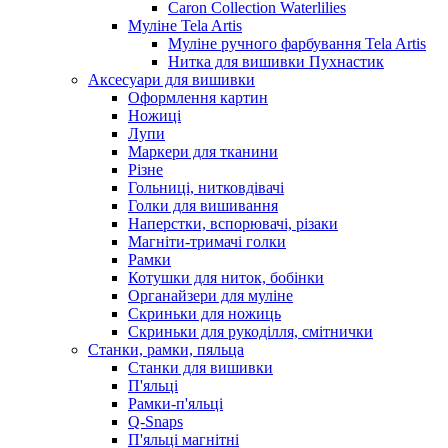
Caron Collection Waterlilies
Муліне Tela Artis
Муліне ручного фарбування Tela Artis
Нитка для вишивки Пухнастик
Аксесуари для вишивки
Оформлення картин
Ножиці
Лупи
Маркери для тканини
Різне
Гольниці, нитковдівачі
Голки для вишивання
Наперстки, вспорювачі, різаки
Магніти-тримачі голки
Рамки
Котушки для ниток, бобінки
Органайзери для муліне
Скриньки для ножиць
Скриньки для рукоділля, смітнички
Станки, рамки, пяльца
Станки для вишивки
П'яльці
Рамки-п'яльці
Q-Snaps
П'яльці магнітні