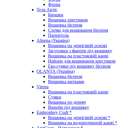
Флора
Тела Артіс
Брошки
Вишивка хрестиком
Вишивка бісером
Схеми для вишивання бісером
Папертоль
Alisena (Україна)
Вишивка на дерев'яній основі
Заготовки з фанери під вишивку
Вишивка на пластиковій канві
Набори для вишивання хрестиком
Еко-сумки під вишивку бісером
OLANTA (Україна)
Вишивка бісером
Вишивка нитками
Virena
Вишивка на пластиковій канві
Сумки
Вишивка по дереву
Вироби під вишивку
Embroidery Craft *
Вишивка на дерев'яній основі *
Вишивка на водорозчинній канві *
АртСоло - Натхнення *