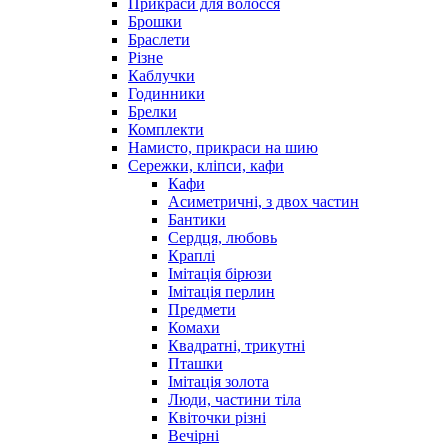
Прикраси для волосся
Брошки
Браслети
Різне
Каблучки
Годинники
Брелки
Комплекти
Намисто, прикраси на шию
Сережки, кліпси, кафи
Кафи
Асиметричні, з двох частин
Бантики
Сердця, любовь
Краплі
Імітація бірюзи
Імітація перлин
Предмети
Комахи
Квадратні, трикутні
Пташки
Імітація золота
Люди, частини тіла
Квіточки різні
Вечірні