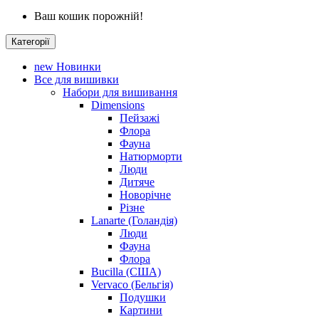
Ваш кошик порожній!
Категорії
new
Новинки
Все для вишивки
Набори для вишивання
Dimensions
Пейзажі
Флора
Фауна
Натюрморти
Люди
Дитяче
Новорічне
Різне
Lanarte (Голандія)
Люди
Фауна
Флора
Bucilla (США)
Vervaco (Бельгія)
Подушки
Картини