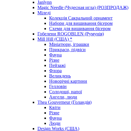
Janlynn
Magic Needle (Чудесная игла) (РОЗПРОДАЖ)
Міледі
Колекція Сакральний орнамент
Набори для вишивання бісером
Схеми для вишивання бісером
Гобелени ROGOBLEN (Румунія)
Mill Hill (США) *
Мініатюри, іграшки
Прикраси, підвіси
Фауна
Різне
Пейзажі
Флора
Великдень
Новорічні картини
Гелловін
Солодощі, напої
Ангели, люди
Thea Gouverneur (Голандія)
Квіти
Різне
Фауна
Люди
Design Works (США)