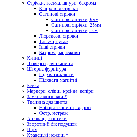
Стрічки, тасьма, шнури, бахрома
Капронові стрічки
Сатинові стрічки
Сатинові стрічки, 6мм
Сатинові стрічки, 25мм
Сатинові стрічки, 1см
Люрексові стрічки
Тасьма, сутаж
Інші стрічки
Бахрома, мереживо
Китиці
Люверси для тканини
Шторна фурнітура
Підхвати-кліпси
Підхвати магнітні
Бейка
Маркери, олівці, крейда, копіри
Замки-блискавки *
Тканина для шиття
Набори тканини, відрізи
Фетр, метраж
Аплікації, бантики
Зворотний бік подушок
Пір'я
Кравецькі ножиці *