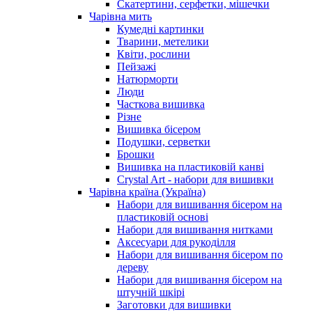
Скатертини, серфетки, мішечки
Чарiвна мить
Кумедні картинки
Тварини, метелики
Квіти, рослини
Пейзажі
Натюрморти
Люди
Часткова вишивка
Різне
Вишивка бісером
Подушки, серветки
Брошки
Вишивка на пластиковій канві
Crystal Art - набори для вишивки
Чарівна країна (Україна)
Набори для вишивання бісером на
пластиковій основі
Набори для вишивання нитками
Аксесуари для рукоділля
Набори для вишивання бісером по
дереву
Набори для вишивання бісером на
штучній шкірі
Заготовки для вишивки