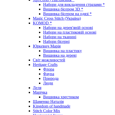
Набори для викладення стразами *
Вишивка бісером 3D *
Вишивка бісером на одязі *
Magic Cross Stitch (Україна)
KOMOD *
Набори на дерев'яній основі
Набори на пластиковій основі
Набори на тканині
Набори бісерні
Юркевич Марія
Вишивка на пластику
Вишивка на дереві
Світ можливостей
Heritage Crafts
Флора
Фауна
Природа
Люди
Леля
Марічка
Вишивка хрестиком
Шаменко Наталія
Kingdom of handmade
Stitch Color Mix