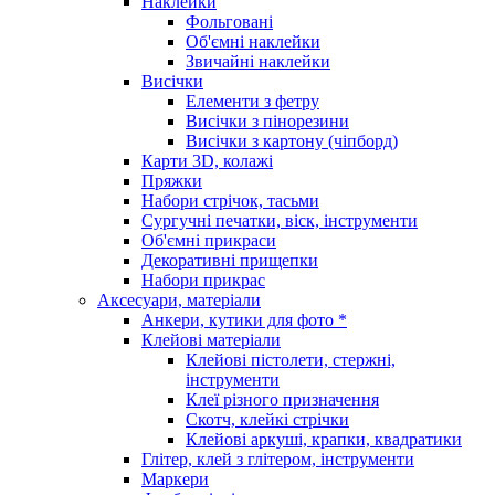
Наклейки
Фольговані
Об'ємні наклейки
Звичайні наклейки
Висічки
Елементи з фетру
Висічки з пінорезини
Висічки з картону (чіпборд)
Карти 3D, колажі
Пряжки
Набори стрічок, тасьми
Сургучні печатки, віск, інструменти
Об'ємні прикраси
Декоративні прищепки
Набори прикрас
Аксесуари, матеріали
Анкери, кутики для фото *
Клейові матеріали
Клейові пістолети, стержні,
інструменти
Клеї різного призначення
Скотч, клейкі стрічки
Клейові аркуші, крапки, квадратики
Глітер, клей з глітером, інструменти
Маркери