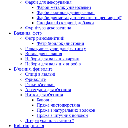
Фарби для декорування
Фарби металік універсальні
Фарби акрилові, універсальні
Фарби для металу, золочення та реставрації
Спеціальні складові, добавки
Фурнітура декоративна
Валяння, фетр
Фетр різноманітний
Фетр (войлок) листовий
Голки, аксесуари для фелтингу
Вовна для валяння
Набори для валяння картин
Набори для валяння виробів
В'язання, фриволіте
Спиці в'язальні
Фриволіте
Гачки в'язальні
Аксесуари для в'язання
Нитки для в'язання
Бавовна
Пряжа чистошерстяна
Пряжа з натуральних волокон
Пряжа з штучних волокон
Література по в'язанню *
Квілтінг, шиття