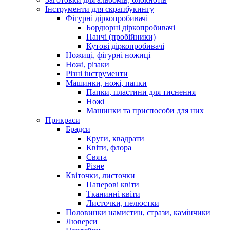
Інструменти для скрапбукингу
Фігурні діркопробивачі
Бордюрні діркопробивачі
Панчі (пробійники)
Кутові діркопробивачі
Ножиці, фігурні ножиці
Ножі, різаки
Різні інструменти
Машинки, ножі, папки
Папки, пластини для тиснення
Ножі
Машинки та приспособи для них
Прикраси
Брадси
Круги, квадрати
Квіти, флора
Свята
Різне
Квіточки, листочки
Паперові квіти
Тканинні квіти
Листочки, пелюстки
Половинки намистин, стрази, камінчики
Люверси