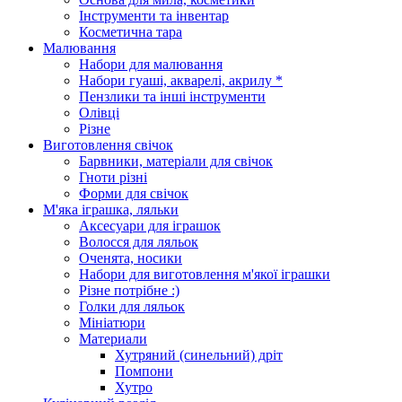
Інструменти та інвентар
Косметична тара
Малювання
Набори для малювання
Набори гуаші, акварелі, акрилу *
Пензлики та інші інструменти
Олівці
Різне
Виготовлення свічок
Барвники, матеріали для свічок
Гноти різні
Форми для свічок
М'яка іграшка, ляльки
Аксесуари для іграшок
Волосся для ляльок
Оченята, носики
Набори для виготовлення м'якої іграшки
Різне потрібне :)
Голки для ляльок
Мініатюри
Материали
Хутряний (синельний) дріт
Помпони
Хутро