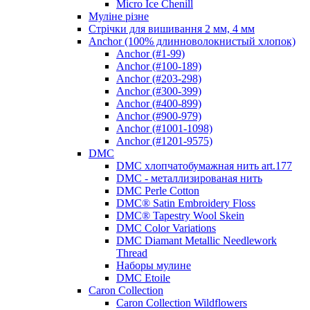
Micro Ice Chenill
Муліне різне
Стрічки для вишивання 2 мм, 4 мм
Anchor (100% длинноволокнистый хлопок)
Anchor (#1-99)
Anchor (#100-189)
Anchor (#203-298)
Anchor (#300-399)
Anchor (#400-899)
Anchor (#900-979)
Anchor (#1001-1098)
Anchor (#1201-9575)
DMC
DMC хлопчатобумажная нить art.177
DMC - металлизированая нить
DMC Perle Cotton
DMC® Satin Embroidery Floss
DMC® Tapestry Wool Skein
DMC Color Variations
DMC Diamant Metallic Needlework
Thread
Наборы мулине
DMC Etoile
Caron Collection
Caron Collection Wildflowers