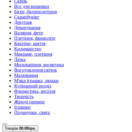
Скрізь
Все для вишивки
Бісер, бісероплетіння
Скрапбукінг
Декупаж
Декорування
Валяння, фетр
Плетіння, фриволіте
Квілтінг, шиття
Килимарство
Макраме, плетіння
Ліпка
Миловаріння, косметика
Виготовлення свічок
Малювання
М'яка іграшка, ляльки
Кулінарний розділ
Флористика, весілля
Творчість
Жіночі примхи
Іграшки
Подарунки, свята
Товарів
0
0.00грн.