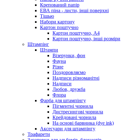
Крепований папір
ЕВА піна - листи, інші поверхні
Тішью
Набори картону
Картон поштучно
Картон поштучно, А4
Картон поштучно, інші розміри
Штампінг
Штампи
Візерунки, фон
Фауна
Різне
Поздоровляємо
Надписи різноманітні
Надписи
Любов, дружба
Флора
Фарба для штампінгу
Пігментні чорнила
Дистресингові чорнила
Крейдовані чорнила
На основі барвника (dye ink)
Аксесуари для штампінгу
Трафарети
Заготовки для альбомів, блокнотів