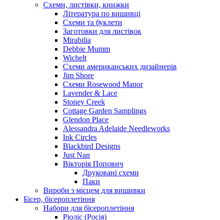
Схеми, листівки, книжки
Література по вишивці
Схеми та буклети
Заготовки для листівок
Mirabilia
Debbie Mumm
Wichelt
Схеми американських дизайнерів
Jim Shore
Cхеми Rosewood Manor
Lavender & Lace
Stoney Creek
Cottage Garden Samplings
Glendon Place
Alessandra Adelaide Needleworks
Ink Circles
Blackbird Designs
Just Nan
Вікторія Попович
Друковані схеми
Паки
Вироби з місцем для вишивки
Бісер, бісероплетіння
Набори для бісероплетіння
Ріоліс (Росія)