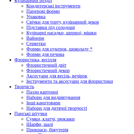
Кулінарний розділ
Кондитерські інструменти
Паперові форми
Упаковка
Свічки для торту, кулінарний декор
Підставки під солодощі
Кулінарні насадки, шприці, мішки
Вайнери
Серветки
Форми для цукерок, шоколаду *
Форми для печива
Флористика, весілля
Флористичний дріт
Флористичний декор
Аксесуари для весіль, вечірок
Інструменти та аксесуари для флористики
Творчість
Пазли картонні
Набори для видряпування
Інші канцтовари
Набори для дитячої творчості
Панські штучки
Сумки, клатчі, рюкзаки
Шарфи, шалі
Прикраси, біжутерія