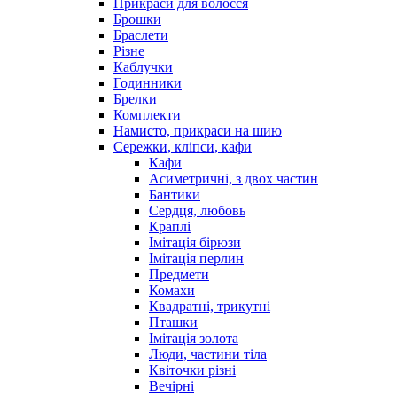
Прикраси для волосся
Брошки
Браслети
Різне
Каблучки
Годинники
Брелки
Комплекти
Намисто, прикраси на шию
Сережки, кліпси, кафи
Кафи
Асиметричні, з двох частин
Бантики
Сердця, любовь
Краплі
Імітація бірюзи
Імітація перлин
Предмети
Комахи
Квадратні, трикутні
Пташки
Імітація золота
Люди, частини тіла
Квіточки різні
Вечірні