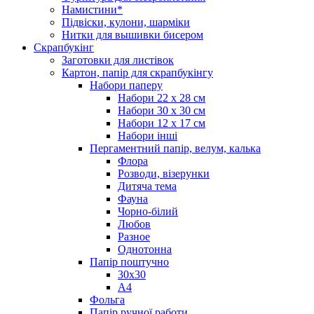
Намистини*
Підвіски, кулони, шарміки
Нитки для вышивки бисером
Скрапбукінг
Заготовки для листівок
Картон, папір для скрапбукінгу
Набори паперу
Набори 22 х 28 см
Набори 30 х 30 см
Набори 12 х 17 см
Набори інші
Пергаментний папір, велум, калька
Флора
Розводи, візерунки
Дитяча тема
Фауна
Чорно-білий
Любов
Разное
Однотонна
Папір поштучно
30х30
А4
Фольга
Папір ручної работи