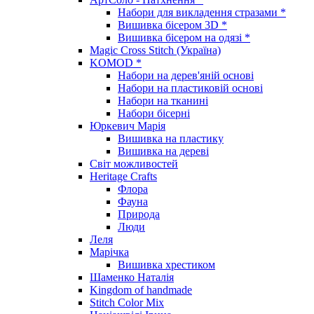
Набори для викладення стразами *
Вишивка бісером 3D *
Вишивка бісером на одязі *
Magic Cross Stitch (Україна)
KOMOD *
Набори на дерев'яній основі
Набори на пластиковій основі
Набори на тканині
Набори бісерні
Юркевич Марія
Вишивка на пластику
Вишивка на дереві
Світ можливостей
Heritage Crafts
Флора
Фауна
Природа
Люди
Леля
Марічка
Вишивка хрестиком
Шаменко Наталія
Kingdom of handmade
Stitch Color Mix