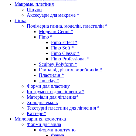
Макраме, плетіння
Шнури
Аксесуари для макраме *
Ліпка
Полімерна глина, моделін, пластилін *
Моделін Cernit *
Fimo *
Fimo Effect *
Fimo Soft *
Fimo Classic *
Fimo Professional *
Sculpey Polyform *
Глина від різних виробників *
Пластилін *
Jam clay *
Форми для пластику
Інструменти для ліплення *
Матеріали для ліплення*
Холодна емаль
Текстурні пластини для ліплення *
Каттери*
Миловаріння, косметика
Форми для мила
Форми поштучно
Фауна