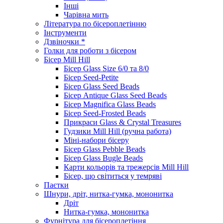
Інші
Чарівна мить
Література по бісероплетінню
Інструменти
Дзвіночки *
Голки для роботи з бісером
Бісер Mill Hill
Бісер Glass Size 6/0 та 8/0
Бісер Seed-Petite
Бісер Glass Seed Beads
Бісер Antique Glass Seed Beads
Бісер Magnifica Glass Beads
Бісер Seed-Frosted Beads
Прикраси Glass & Crystal Treasures
Гудзики Mill Hill (ручна работа)
Міні-набори бісеру
Бісер Glass Pebble Beads
Бісер Glass Bugle Beads
Карти кольорів та трежерсів Mill Hill
Бісер, що світиться у темряві
Паєтки
Шнури, дріт, нитка-гумка, мононитка
Дріт
Нитка-гумка, мононитка
Фурнітура для бісероплетіння