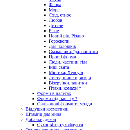
Флора
Море
Схід, етнос
Любов
Дитяче
Різне
Новий рік, Різдво
Гороскопи
Для чоловіків
Смаколики, їда, напитки
Прості форми
Люди, частини тіла
Інші свята
Містика, Хелоуїн
Листя, шишки, ягоди
Візерунки, завитки
Птахи, комахи *
Форми в палетах
Форми під нарізку *
Силіконові форми та молди
Віддушки косметичні
Штампи для мила
Добавки, декор
Сухоцвіти, сухофрукти
Основа для мила, косметики