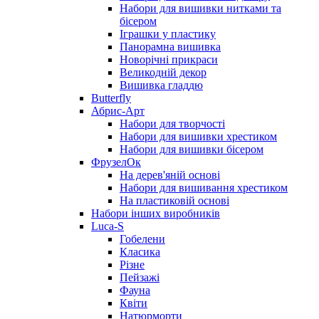
Набори для вишивки нитками та
бісером
Іграшки у пластику
Панорамна вишивка
Новорічні прикраси
Великодній декор
Вишивка гладдю
Butterfly
Абрис-Арт
Набори для творчості
Набори для вишивки хрестиком
Набори для вишивки бісером
ФрузелОк
На дерев'яній основі
Набори для вишивання хрестиком
На пластиковій основі
Набори інших виробників
Luca-S
Гобелени
Класика
Різне
Пейзажі
Фауна
Квіти
Натюрморти