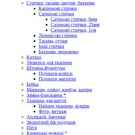
Стрічки, тасьма, шнури, бахрома
Капронові стрічки
Сатинові стрічки
Сатинові стрічки, 6мм
Сатинові стрічки, 25мм
Сатинові стрічки, 1см
Люрексові стрічки
Тасьма, сутаж
Інші стрічки
Бахрома, мереживо
Китиці
Люверси для тканини
Шторна фурнітура
Підхвати-кліпси
Підхвати магнітні
Бейка
Маркери, олівці, крейда, копіри
Замки-блискавки *
Тканина для шиття
Набори тканини, відрізи
Фетр, метраж
Аплікації, бантики
Зворотний бік подушок
Пір'я
Кравецькі ножиці *