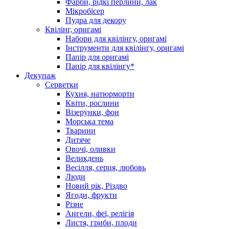
Фарби, рідкі перлини, лак
Мікробісер
Пудра для декору
Квілінг, оригамі
Набори для квілінгу, оригамі
Інструменти для квілінгу, оригамі
Папір для оригамі
Папір для квілінгу*
Декупаж
Серветки
Кухня, натюрморти
Квіти, рослини
Візерунки, фон
Морська тема
Тварини
Дитяче
Овочі, оливки
Великдень
Весілля, серця, любовь
Люди
Новий рік, Різдво
Ягоди, фрукти
Різне
Ангели, феї, релігія
Листя, гриби, плоди