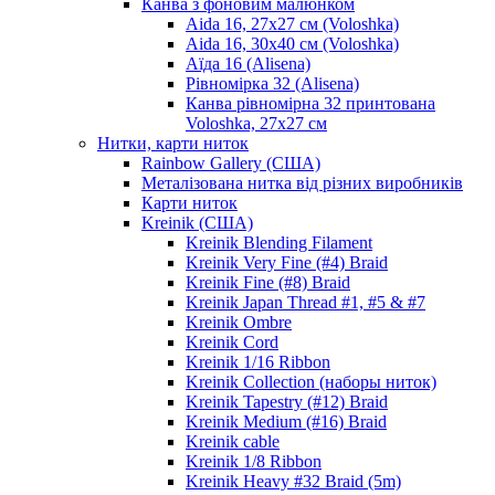
Канва з фоновим малюнком
Aida 16, 27х27 см (Voloshka)
Aida 16, 30х40 см (Voloshka)
Аїда 16 (Alisena)
Рівномірка 32 (Alisena)
Канва рівномірна 32 принтована
Voloshka, 27х27 см
Нитки, карти ниток
Rainbow Gallery (США)
Металізована нитка від різних виробників
Карти ниток
Kreinik (США)
Kreinik Blending Filament
Kreinik Very Fine (#4) Braid
Kreinik Fine (#8) Braid
Kreinik Japan Thread #1, #5 & #7
Kreinik Ombre
Kreinik Cord
Kreinik 1/16 Ribbon
Kreinik Collection (наборы ниток)
Kreinik Tapestry (#12) Braid
Kreinik Medium (#16) Braid
Kreinik cable
Kreinik 1/8 Ribbon
Kreinik Heavy #32 Braid (5m)