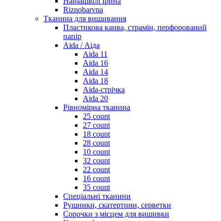
Наніашвілі Ірина
Riznobarvna
Тканина для вишивання
Пластикова канва, страмін, перфорований
папір
Aida / Аіда
Aida 11
Aida 16
Aida 14
Aida 18
Aida-стрічка
Aida 20
Рівномірна тканина
25 count
27 count
18 count
28 count
10 count
32 count
22 count
16 count
35 count
Спеціальні тканини
Рушники, скатертини, серветки
Сорочки з місцем для вишивки