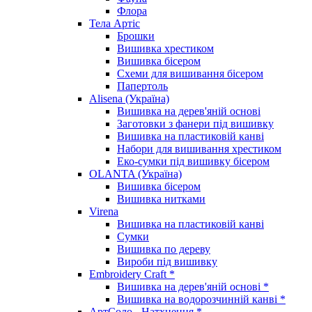
Флора
Тела Артіс
Брошки
Вишивка хрестиком
Вишивка бісером
Схеми для вишивання бісером
Папертоль
Alisena (Україна)
Вишивка на дерев'яній основі
Заготовки з фанери під вишивку
Вишивка на пластиковій канві
Набори для вишивання хрестиком
Еко-сумки під вишивку бісером
OLANTA (Україна)
Вишивка бісером
Вишивка нитками
Virena
Вишивка на пластиковій канві
Сумки
Вишивка по дереву
Вироби під вишивку
Embroidery Craft *
Вишивка на дерев'яній основі *
Вишивка на водорозчинній канві *
АртСоло - Натхнення *