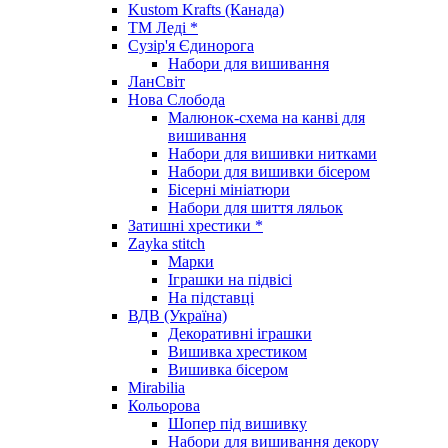
Kustom Krafts (Канада)
ТМ Леді *
Сузір'я Єдинорога
Набори для вишивання
ЛанСвіт
Нова Слобода
Малюнок-схема на канві для
вишивання
Набори для вишивки нитками
Набори для вишивки бісером
Бісерні мініатюри
Набори для шиття ляльок
Затишні хрестики *
Zayka stitch
Марки
Іграшки на підвісі
На підставці
ВДВ (Україна)
Декоративні іграшки
Вишивка хрестиком
Вишивка бісером
Mirabilia
Кольорова
Шопер під вишивку
Набори для вишивання декору