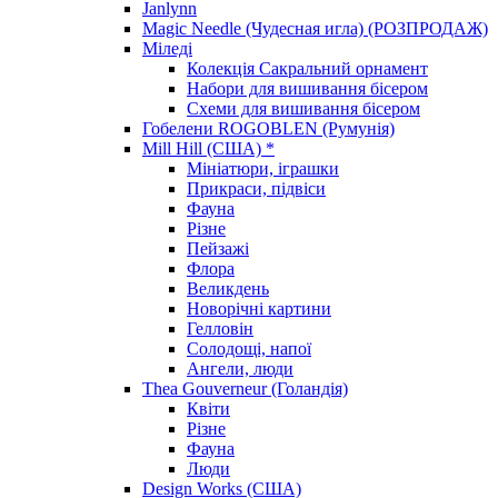
Janlynn
Magic Needle (Чудесная игла) (РОЗПРОДАЖ)
Міледі
Колекція Сакральний орнамент
Набори для вишивання бісером
Схеми для вишивання бісером
Гобелени ROGOBLEN (Румунія)
Mill Hill (США) *
Мініатюри, іграшки
Прикраси, підвіси
Фауна
Різне
Пейзажі
Флора
Великдень
Новорічні картини
Гелловін
Солодощі, напої
Ангели, люди
Thea Gouverneur (Голандія)
Квіти
Різне
Фауна
Люди
Design Works (США)