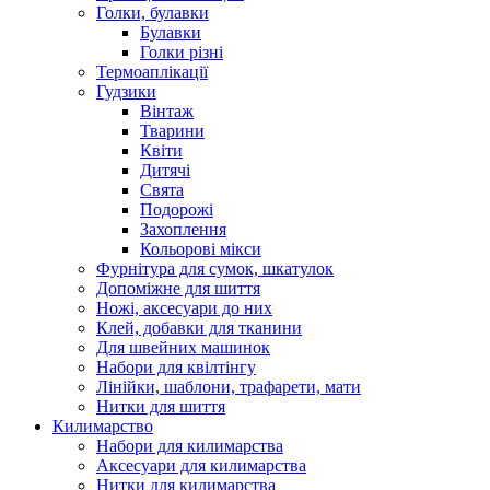
Голки, булавки
Булавки
Голки різні
Термоаплікації
Гудзики
Вінтаж
Тварини
Квіти
Дитячі
Свята
Подорожі
Захоплення
Кольорові мікси
Фурнітура для сумок, шкатулок
Допоміжне для шиття
Ножі, аксесуари до них
Клей, добавки для тканини
Для швейних машинок
Набори для квілтінгу
Лінійки, шаблони, трафарети, мати
Нитки для шиття
Килимарство
Набори для килимарства
Аксесуари для килимарства
Нитки для килимарства