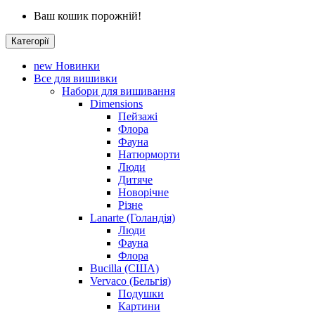
Ваш кошик порожній!
Категорії
new
Новинки
Все для вишивки
Набори для вишивання
Dimensions
Пейзажі
Флора
Фауна
Натюрморти
Люди
Дитяче
Новорічне
Різне
Lanarte (Голандія)
Люди
Фауна
Флора
Bucilla (США)
Vervaco (Бельгія)
Подушки
Картини