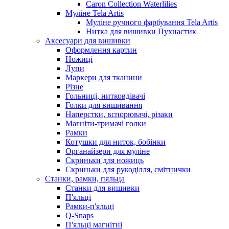
Caron Collection Waterlilies
Муліне Tela Artis
Муліне ручного фарбування Tela Artis
Нитка для вишивки Пухнастик
Аксесуари для вишивки
Оформлення картин
Ножиці
Лупи
Маркери для тканини
Різне
Гольниці, нитковдівачі
Голки для вишивання
Наперстки, вспорювачі, різаки
Магніти-тримачі голки
Рамки
Котушки для ниток, бобінки
Органайзери для муліне
Скриньки для ножиць
Скриньки для рукоділля, смітнички
Станки, рамки, пяльца
Станки для вишивки
П'яльці
Рамки-п'яльці
Q-Snaps
П'яльці магнітні