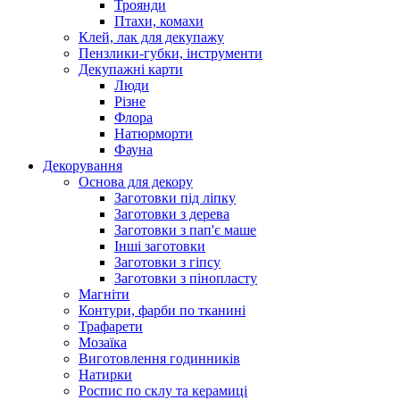
Троянди
Птахи, комахи
Клей, лак для декупажу
Пензлики-губки, інструменти
Декупажні карти
Люди
Різне
Флора
Натюрморти
Фауна
Декорування
Основа для декору
Заготовки під ліпку
Заготовки з дерева
Заготовки з пап'є маше
Інші заготовки
Заготовки з гіпсу
Заготовки з пінопласту
Магніти
Контури, фарби по тканині
Трафарети
Мозаїка
Виготовлення годинників
Натирки
Роспис по склу та керамиці