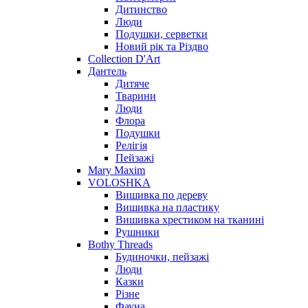
Дитинство
Люди
Подушки, серветки
Новий рік та Різдво
Collection D'Art
Дантель
Дитяче
Тварини
Люди
Флора
Подушки
Релігія
Пейзажі
Mary Maxim
VOLOSHKA
Вишивка по дереву
Вишивка на пластику
Вишивка хрестиком на тканині
Рушники
Bothy Threads
Будиночки, пейзажі
Люди
Казки
Різне
Фауна