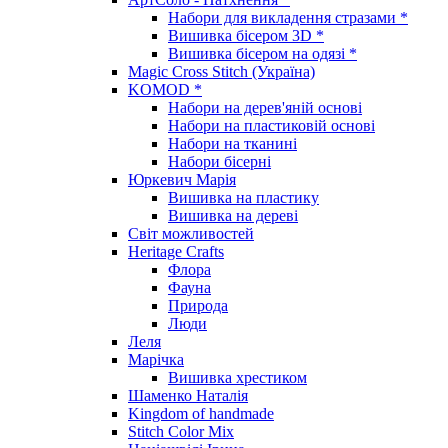
Набори для викладення стразами *
Вишивка бісером 3D *
Вишивка бісером на одязі *
Magic Cross Stitch (Україна)
KOMOD *
Набори на дерев'яній основі
Набори на пластиковій основі
Набори на тканині
Набори бісерні
Юркевич Марія
Вишивка на пластику
Вишивка на дереві
Світ можливостей
Heritage Crafts
Флора
Фауна
Природа
Люди
Леля
Марічка
Вишивка хрестиком
Шаменко Наталія
Kingdom of handmade
Stitch Color Mix