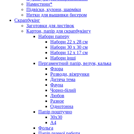
Намистини*
Підвіски, кулони, шарміки
Нитки для вышивки бисером
Скрапбукінг
Заготовки для листівок
Картон, папір для скрапбукінгу
Набори паперу
Набори 22 х 28 см
Набори 30 х 30 см
Набори 12 х 17 см
Набори інші
Пергаментний папір, велум, калька
Флора
Розводи, візерунки
Дитяча тема
Фауна
Чорно-білий
Любов
Разное
Однотонна
Папір поштучно
30х30
А4
Фольга
Папір ручної работи