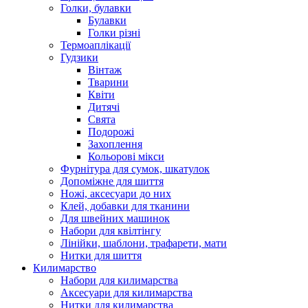
Голки, булавки
Булавки
Голки різні
Термоаплікації
Гудзики
Вінтаж
Тварини
Квіти
Дитячі
Свята
Подорожі
Захоплення
Кольорові мікси
Фурнітура для сумок, шкатулок
Допоміжне для шиття
Ножі, аксесуари до них
Клей, добавки для тканини
Для швейних машинок
Набори для квілтінгу
Лінійки, шаблони, трафарети, мати
Нитки для шиття
Килимарство
Набори для килимарства
Аксесуари для килимарства
Нитки для килимарства