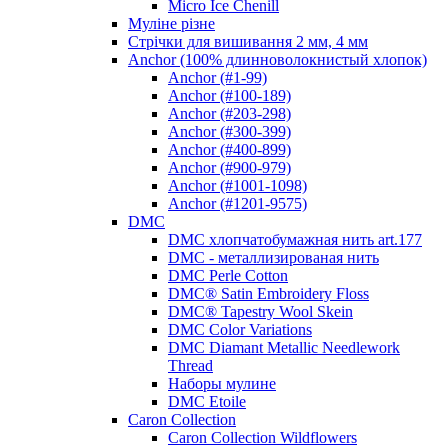
Micro Ice Chenill
Муліне різне
Стрічки для вишивання 2 мм, 4 мм
Anchor (100% длинноволокнистый хлопок)
Anchor (#1-99)
Anchor (#100-189)
Anchor (#203-298)
Anchor (#300-399)
Anchor (#400-899)
Anchor (#900-979)
Anchor (#1001-1098)
Anchor (#1201-9575)
DMC
DMC хлопчатобумажная нить art.177
DMC - металлизированая нить
DMC Perle Cotton
DMC® Satin Embroidery Floss
DMC® Tapestry Wool Skein
DMC Color Variations
DMC Diamant Metallic Needlework
Thread
Наборы мулине
DMC Etoile
Caron Collection
Caron Collection Wildflowers