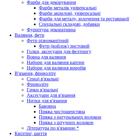
Фарби для декорування
Фарби металік універсальні
Фарби акрилові, універсальні
Фарби для металу, золочення та реставрації
Спеціальні складові, добавки
Фурнітура декоративна
Валяння, фетр
Фетр різноманітний
Фетр (войлок) листовий
Голки, аксесуари для фелтингу
Вовна для валяння
Набори для валяння картин
Набори для валяння виробів
В'язання, фриволіте
Спиці в'язальні
Фриволіте
Гачки в'язальні
Аксесуари для в'язання
Нитки для в'язання
Бавовна
Пряжа чистошерстяна
Пряжа з натуральних волокон
Пряжа з штучних волокон
Література по в'язанню *
Квілтінг, шиття