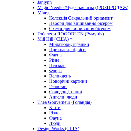
Janlynn
Magic Needle (Чудесная игла) (РОЗПРОДАЖ)
Міледі
Колекція Сакральний орнамент
Набори для вишивання бісером
Схеми для вишивання бісером
Гобелени ROGOBLEN (Румунія)
Mill Hill (США) *
Мініатюри, іграшки
Прикраси, підвіси
Фауна
Різне
Пейзажі
Флора
Великдень
Новорічні картини
Гелловін
Солодощі, напої
Ангели, люди
Thea Gouverneur (Голандія)
Квіти
Різне
Фауна
Люди
Design Works (США)