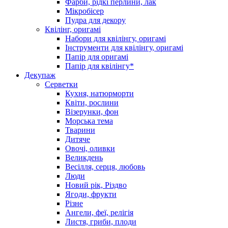
Фарби, рідкі перлини, лак
Мікробісер
Пудра для декору
Квілінг, оригамі
Набори для квілінгу, оригамі
Інструменти для квілінгу, оригамі
Папір для оригамі
Папір для квілінгу*
Декупаж
Серветки
Кухня, натюрморти
Квіти, рослини
Візерунки, фон
Морська тема
Тварини
Дитяче
Овочі, оливки
Великдень
Весілля, серця, любовь
Люди
Новий рік, Різдво
Ягоди, фрукти
Різне
Ангели, феї, релігія
Листя, гриби, плоди