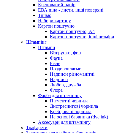
Крепований папір
ЕВА піна - листи, інші поверхні
Тішью
Набори картону
Картон поштучно
Картон поштучно, А4
Картон поштучно, інші розміри
Штампінг
Штампи
Візерунки, фон
Фауна
Різне
Поздоровляємо
Надписи різноманітні
Надписи
Любов, дружба
Флора
Фарба для штампінгу
Пігментні чорнила
Дистресингові чорнила
Крейдовані чорнила
На основі барвника (dye ink)
Аксесуари для штампінгу
Трафарети
Заготовки для альбомів, блокнотів