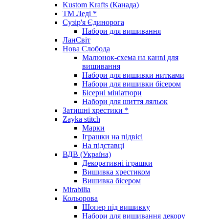
Kustom Krafts (Канада)
ТМ Леді *
Сузір'я Єдинорога
Набори для вишивання
ЛанСвіт
Нова Слобода
Малюнок-схема на канві для
вишивання
Набори для вишивки нитками
Набори для вишивки бісером
Бісерні мініатюри
Набори для шиття ляльок
Затишні хрестики *
Zayka stitch
Марки
Іграшки на підвісі
На підставці
ВДВ (Україна)
Декоративні іграшки
Вишивка хрестиком
Вишивка бісером
Mirabilia
Кольорова
Шопер під вишивку
Набори для вишивання декору