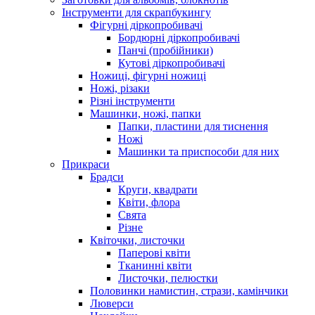
Інструменти для скрапбукингу
Фігурні діркопробивачі
Бордюрні діркопробивачі
Панчі (пробійники)
Кутові діркопробивачі
Ножиці, фігурні ножиці
Ножі, різаки
Різні інструменти
Машинки, ножі, папки
Папки, пластини для тиснення
Ножі
Машинки та приспособи для них
Прикраси
Брадси
Круги, квадрати
Квіти, флора
Свята
Різне
Квіточки, листочки
Паперові квіти
Тканинні квіти
Листочки, пелюстки
Половинки намистин, стрази, камінчики
Люверси