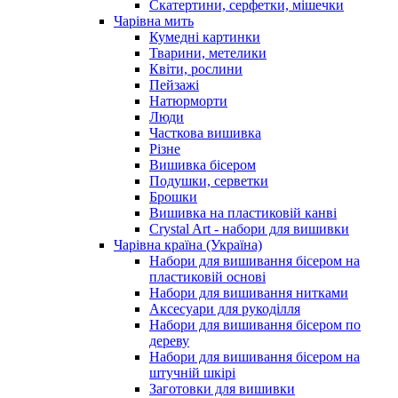
Скатертини, серфетки, мішечки
Чарiвна мить
Кумедні картинки
Тварини, метелики
Квіти, рослини
Пейзажі
Натюрморти
Люди
Часткова вишивка
Різне
Вишивка бісером
Подушки, серветки
Брошки
Вишивка на пластиковій канві
Crystal Art - набори для вишивки
Чарівна країна (Україна)
Набори для вишивання бісером на
пластиковій основі
Набори для вишивання нитками
Аксесуари для рукоділля
Набори для вишивання бісером по
дереву
Набори для вишивання бісером на
штучній шкірі
Заготовки для вишивки