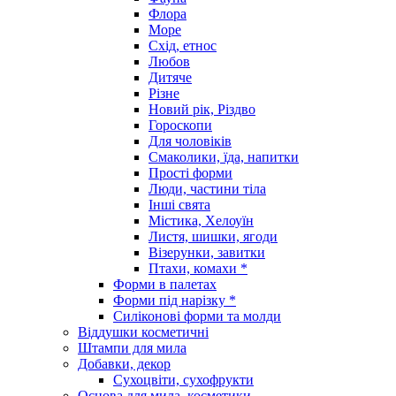
Флора
Море
Схід, етнос
Любов
Дитяче
Різне
Новий рік, Різдво
Гороскопи
Для чоловіків
Смаколики, їда, напитки
Прості форми
Люди, частини тіла
Інші свята
Містика, Хелоуїн
Листя, шишки, ягоди
Візерунки, завитки
Птахи, комахи *
Форми в палетах
Форми під нарізку *
Силіконові форми та молди
Віддушки косметичні
Штампи для мила
Добавки, декор
Сухоцвіти, сухофрукти
Основа для мила, косметики