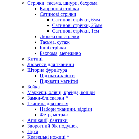
Стрічки, тасьма, шнури, бахрома
Капронові стрічки
Сатинові стрічки
Сатинові стрічки, 6мм
Сатинові стрічки, 25мм
Сатинові стрічки, 1см
Люрексові стрічки
Тасьма, сутаж
Інші стрічки
Бахрома, мереживо
Китиці
Люверси для тканини
Шторна фурнітура
Підхвати-кліпси
Підхвати магнітні
Бейка
Маркери, олівці, крейда, копіри
Замки-блискавки *
Тканина для шиття
Набори тканини, відрізи
Фетр, метраж
Аплікації, бантики
Зворотний бік подушок
Пір'я
Кравецькі ножиці *