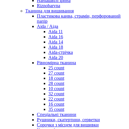
Наніашвілі Ірина
Riznobarvna
Тканина для вишивання
Пластикова канва, страмін, перфорований
папір
Aida / Аіда
Aida 11
Aida 16
Aida 14
Aida 18
Aida-стрічка
Aida 20
Рівномірна тканина
25 count
27 count
18 count
28 count
10 count
32 count
22 count
16 count
35 count
Спеціальні тканини
Рушники, скатертини, серветки
Сорочки з місцем для вишивки