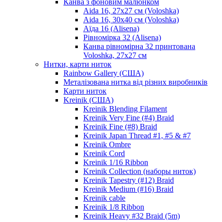
Канва з фоновим малюнком
Aida 16, 27х27 см (Voloshka)
Aida 16, 30х40 см (Voloshka)
Аїда 16 (Alisena)
Рівномірка 32 (Alisena)
Канва рівномірна 32 принтована
Voloshka, 27х27 см
Нитки, карти ниток
Rainbow Gallery (США)
Металізована нитка від різних виробників
Карти ниток
Kreinik (США)
Kreinik Blending Filament
Kreinik Very Fine (#4) Braid
Kreinik Fine (#8) Braid
Kreinik Japan Thread #1, #5 & #7
Kreinik Ombre
Kreinik Cord
Kreinik 1/16 Ribbon
Kreinik Collection (наборы ниток)
Kreinik Tapestry (#12) Braid
Kreinik Medium (#16) Braid
Kreinik cable
Kreinik 1/8 Ribbon
Kreinik Heavy #32 Braid (5m)