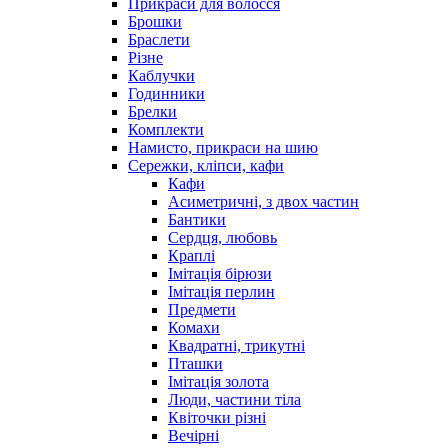
Прикраси для волосся
Брошки
Браслети
Різне
Каблучки
Годинники
Брелки
Комплекти
Намисто, прикраси на шию
Сережки, кліпси, кафи
Кафи
Асиметричні, з двох частин
Бантики
Сердця, любовь
Краплі
Імітація бірюзи
Імітація перлин
Предмети
Комахи
Квадратні, трикутні
Пташки
Імітація золота
Люди, частини тіла
Квіточки різні
Вечірні