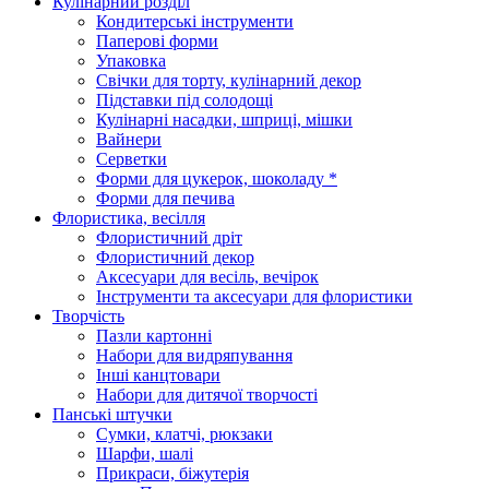
Кулінарний розділ
Кондитерські інструменти
Паперові форми
Упаковка
Свічки для торту, кулінарний декор
Підставки під солодощі
Кулінарні насадки, шприці, мішки
Вайнери
Серветки
Форми для цукерок, шоколаду *
Форми для печива
Флористика, весілля
Флористичний дріт
Флористичний декор
Аксесуари для весіль, вечірок
Інструменти та аксесуари для флористики
Творчість
Пазли картонні
Набори для видряпування
Інші канцтовари
Набори для дитячої творчості
Панські штучки
Сумки, клатчі, рюкзаки
Шарфи, шалі
Прикраси, біжутерія