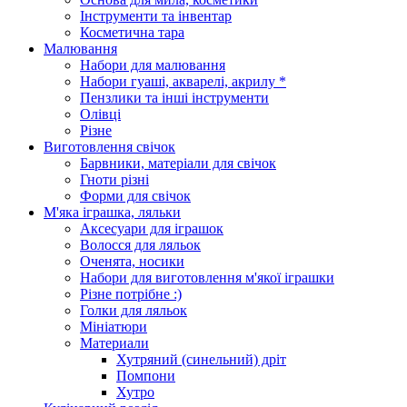
Інструменти та інвентар
Косметична тара
Малювання
Набори для малювання
Набори гуаші, акварелі, акрилу *
Пензлики та інші інструменти
Олівці
Різне
Виготовлення свічок
Барвники, матеріали для свічок
Гноти різні
Форми для свічок
М'яка іграшка, ляльки
Аксесуари для іграшок
Волосся для ляльок
Оченята, носики
Набори для виготовлення м'якої іграшки
Різне потрібне :)
Голки для ляльок
Мініатюри
Материали
Хутряний (синельний) дріт
Помпони
Хутро