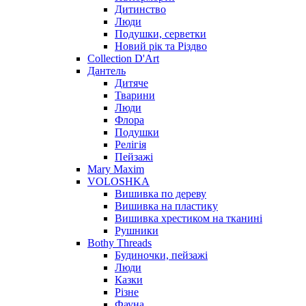
Дитинство
Люди
Подушки, серветки
Новий рік та Різдво
Collection D'Art
Дантель
Дитяче
Тварини
Люди
Флора
Подушки
Релігія
Пейзажі
Mary Maxim
VOLOSHKA
Вишивка по дереву
Вишивка на пластику
Вишивка хрестиком на тканині
Рушники
Bothy Threads
Будиночки, пейзажі
Люди
Казки
Різне
Фауна