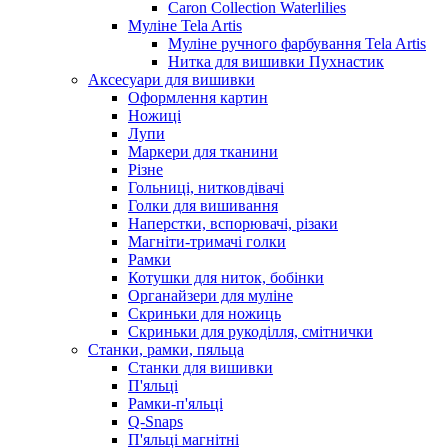
Caron Collection Waterlilies
Муліне Tela Artis
Муліне ручного фарбування Tela Artis
Нитка для вишивки Пухнастик
Аксесуари для вишивки
Оформлення картин
Ножиці
Лупи
Маркери для тканини
Різне
Гольниці, нитковдівачі
Голки для вишивання
Наперстки, вспорювачі, різаки
Магніти-тримачі голки
Рамки
Котушки для ниток, бобінки
Органайзери для муліне
Скриньки для ножиць
Скриньки для рукоділля, смітнички
Станки, рамки, пяльца
Станки для вишивки
П'яльці
Рамки-п'яльці
Q-Snaps
П'яльці магнітні