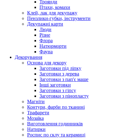
Троянди
Птахи, комахи
Клей, лак для декупажу
Пензлики-губки, інструменти
Декупажні карти
Люди
Різне
Флора
Натюрморти
Фауна
Декорування
Основа для декору
Заготовки під ліпку
Заготовки з дерева
Заготовки з пап'є маше
Інші заготовки
Заготовки з гіпсу
Заготовки з пінопласту
Магніти
Контури, фарби по тканині
Трафарети
Мозаїка
Виготовлення годинників
Натирки
Роспис по склу та керамиці