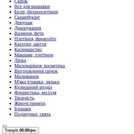
Скрізь
Все для вишивки
Бісер, бісероплетіння
Скрапбукінг
Декупаж
Декорування
Валяння, фетр
Плетіння, фриволіте
Квілтінг, шиття
Килимарство
Макраме, плетіння
Ліпка
Миловаріння, косметика
Виготовлення свічок
Малювання
М'яка іграшка, ляльки
Кулінарний розділ
Флористика, весілля
Творчість
Жіночі примхи
Іграшки
Подарунки, свята
Товарів
0
0.00грн.