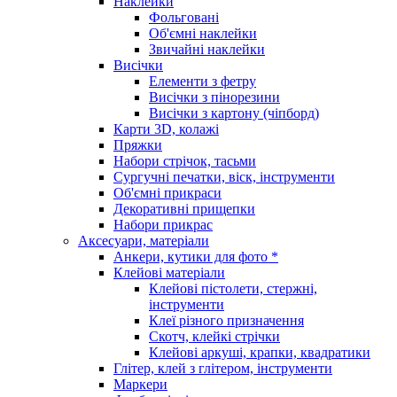
Наклейки
Фольговані
Об'ємні наклейки
Звичайні наклейки
Висічки
Елементи з фетру
Висічки з пінорезини
Висічки з картону (чіпборд)
Карти 3D, колажі
Пряжки
Набори стрічок, тасьми
Сургучні печатки, віск, інструменти
Об'ємні прикраси
Декоративні прищепки
Набори прикрас
Аксесуари, матеріали
Анкери, кутики для фото *
Клейові матеріали
Клейові пістолети, стержні,
інструменти
Клеї різного призначення
Скотч, клейкі стрічки
Клейові аркуші, крапки, квадратики
Глітер, клей з глітером, інструменти
Маркери