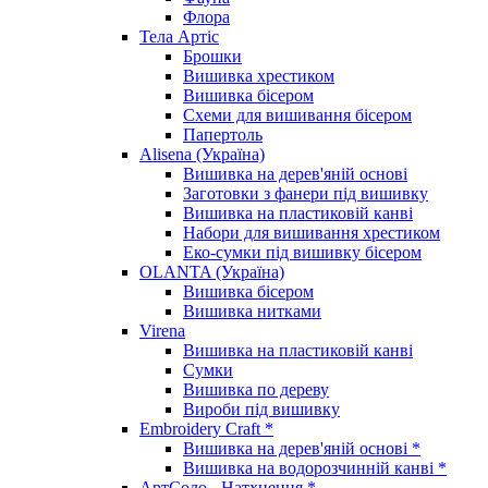
Флора
Тела Артіс
Брошки
Вишивка хрестиком
Вишивка бісером
Схеми для вишивання бісером
Папертоль
Alisena (Україна)
Вишивка на дерев'яній основі
Заготовки з фанери під вишивку
Вишивка на пластиковій канві
Набори для вишивання хрестиком
Еко-сумки під вишивку бісером
OLANTA (Україна)
Вишивка бісером
Вишивка нитками
Virena
Вишивка на пластиковій канві
Сумки
Вишивка по дереву
Вироби під вишивку
Embroidery Craft *
Вишивка на дерев'яній основі *
Вишивка на водорозчинній канві *
АртСоло - Натхнення *