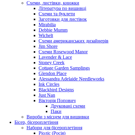
Схеми, листівки, книжки
Література по вишивці
Схеми та буклети
Заготовки для листівок
Mirabilia
Debbie Mumm
Wichelt
Схеми американських дизайнерів
Jim Shore
Cхеми Rosewood Manor
Lavender & Lace
Stoney Creek
Cottage Garden Samplings
Glendon Place
Alessandra Adelaide Needleworks
Ink Circles
Blackbird Designs
Just Nan
Вікторія Попович
Друковані схеми
Паки
Вироби з місцем для вишивки
Бісер, бісероплетіння
Набори для бісероплетіння
Ріоліс (Росія)