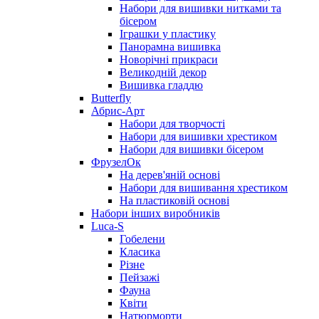
Набори для вишивки нитками та
бісером
Іграшки у пластику
Панорамна вишивка
Новорічні прикраси
Великодній декор
Вишивка гладдю
Butterfly
Абрис-Арт
Набори для творчості
Набори для вишивки хрестиком
Набори для вишивки бісером
ФрузелОк
На дерев'яній основі
Набори для вишивання хрестиком
На пластиковій основі
Набори інших виробників
Luca-S
Гобелени
Класика
Різне
Пейзажі
Фауна
Квіти
Натюрморти