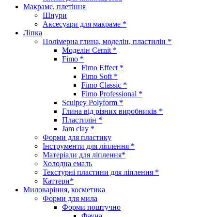
Макраме, плетіння
Шнури
Аксесуари для макраме *
Ліпка
Полімерна глина, моделін, пластилін *
Моделін Cernit *
Fimo *
Fimo Effect *
Fimo Soft *
Fimo Classic *
Fimo Professional *
Sculpey Polyform *
Глина від різних виробників *
Пластилін *
Jam clay *
Форми для пластику
Інструменти для ліплення *
Матеріали для ліплення*
Холодна емаль
Текстурні пластини для ліплення *
Каттери*
Миловаріння, косметика
Форми для мила
Форми поштучно
Фауна