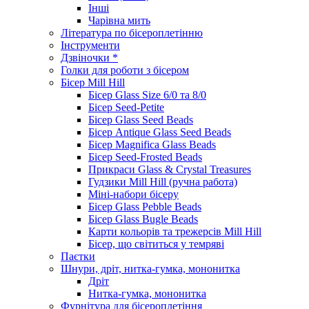
Інші
Чарівна мить
Література по бісероплетінню
Інструменти
Дзвіночки *
Голки для роботи з бісером
Бісер Mill Hill
Бісер Glass Size 6/0 та 8/0
Бісер Seed-Petite
Бісер Glass Seed Beads
Бісер Antique Glass Seed Beads
Бісер Magnifica Glass Beads
Бісер Seed-Frosted Beads
Прикраси Glass & Crystal Treasures
Гудзики Mill Hill (ручна работа)
Міні-набори бісеру
Бісер Glass Pebble Beads
Бісер Glass Bugle Beads
Карти кольорів та трежерсів Mill Hill
Бісер, що світиться у темряві
Паєтки
Шнури, дріт, нитка-гумка, мононитка
Дріт
Нитка-гумка, мононитка
Фурнітура для бісероплетіння