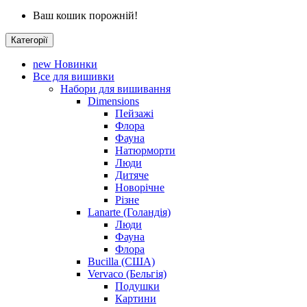
Ваш кошик порожній!
Категорії
new
Новинки
Все для вишивки
Набори для вишивання
Dimensions
Пейзажі
Флора
Фауна
Натюрморти
Люди
Дитяче
Новорічне
Різне
Lanarte (Голандія)
Люди
Фауна
Флора
Bucilla (США)
Vervaco (Бельгія)
Подушки
Картини