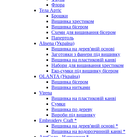
Флора
Тела Артіс
Брошки
Вишивка хрестиком
Вишивка бісером
Схеми для вишивання бісером
Папертоль
Alisena (Україна)
Вишивка на дерев'яній основі
Заготовки з фанери під вишивку
Вишивка на пластиковій канві
Набори для вишивання хрестиком
Еко-сумки під вишивку бісером
OLANTA (Україна)
Вишивка бісером
Вишивка нитками
Virena
Вишивка на пластиковій канві
Сумки
Вишивка по дереву
Вироби під вишивку
Embroidery Craft *
Вишивка на дерев'яній основі *
Вишивка на водорозчинній канві *
АртСоло - Натхнення *