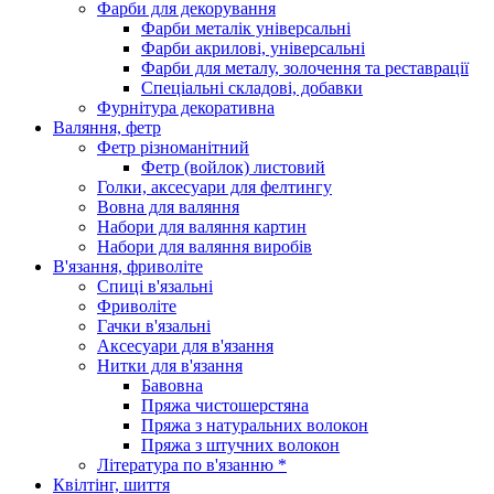
Фарби для декорування
Фарби металік універсальні
Фарби акрилові, універсальні
Фарби для металу, золочення та реставрації
Спеціальні складові, добавки
Фурнітура декоративна
Валяння, фетр
Фетр різноманітний
Фетр (войлок) листовий
Голки, аксесуари для фелтингу
Вовна для валяння
Набори для валяння картин
Набори для валяння виробів
В'язання, фриволіте
Спиці в'язальні
Фриволіте
Гачки в'язальні
Аксесуари для в'язання
Нитки для в'язання
Бавовна
Пряжа чистошерстяна
Пряжа з натуральних волокон
Пряжа з штучних волокон
Література по в'язанню *
Квілтінг, шиття