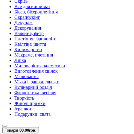
Скрізь
Все для вишивки
Бісер, бісероплетіння
Скрапбукінг
Декупаж
Декорування
Валяння, фетр
Плетіння, фриволіте
Квілтінг, шиття
Килимарство
Макраме, плетіння
Ліпка
Миловаріння, косметика
Виготовлення свічок
Малювання
М'яка іграшка, ляльки
Кулінарний розділ
Флористика, весілля
Творчість
Жіночі примхи
Іграшки
Подарунки, свята
Товарів
0
0.00грн.