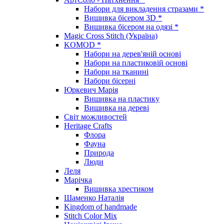
Набори для викладення стразами *
Вишивка бісером 3D *
Вишивка бісером на одязі *
Magic Cross Stitch (Україна)
KOMOD *
Набори на дерев'яній основі
Набори на пластиковій основі
Набори на тканині
Набори бісерні
Юркевич Марія
Вишивка на пластику
Вишивка на дереві
Світ можливостей
Heritage Crafts
Флора
Фауна
Природа
Люди
Леля
Марічка
Вишивка хрестиком
Шаменко Наталія
Kingdom of handmade
Stitch Color Mix