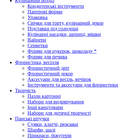
Кулінарний розділ
Кондитерські інструменти
Паперові форми
Упаковка
Свічки для торту, кулінарний декор
Підставки під солодощі
Кулінарні насадки, шприці, мішки
Вайнери
Серветки
Форми для цукерок, шоколаду *
Форми для печива
Флористика, весілля
Флористичний дріт
Флористичний декор
Аксесуари для весіль, вечірок
Інструменти та аксесуари для флористики
Творчість
Пазли картонні
Набори для видряпування
Інші канцтовари
Набори для дитячої творчості
Панські штучки
Сумки, клатчі, рюкзаки
Шарфи, шалі
Прикраси, біжутерія