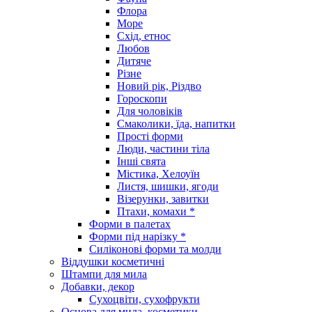
Флора
Море
Схід, етнос
Любов
Дитяче
Різне
Новий рік, Різдво
Гороскопи
Для чоловіків
Смаколики, їда, напитки
Прості форми
Люди, частини тіла
Інші свята
Містика, Хелоуїн
Листя, шишки, ягоди
Візерунки, завитки
Птахи, комахи *
Форми в палетах
Форми під нарізку *
Силіконові форми та молди
Віддушки косметичні
Штампи для мила
Добавки, декор
Сухоцвіти, сухофрукти
Основа для мила, косметики