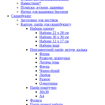
Намистини*
Підвіски, кулони, шарміки
Нитки для вышивки бисером
Скрапбукінг
Заготовки для листівок
Картон, папір для скрапбукінгу
Набори паперу
Набори 22 х 28 см
Набори 30 х 30 см
Набори 12 х 17 см
Набори інші
Пергаментний папір, велум, калька
Флора
Розводи, візерунки
Дитяча тема
Фауна
Чорно-білий
Любов
Разное
Однотонна
Папір поштучно
30х30
А4
Фольга
Папір ручної работи