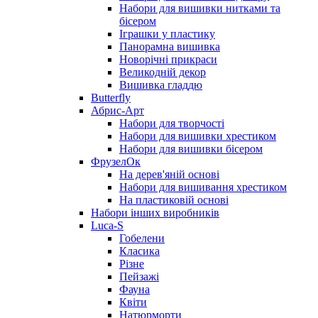
Набори для вишивки нитками та
бісером
Іграшки у пластику
Панорамна вишивка
Новорічні прикраси
Великодній декор
Вишивка гладдю
Butterfly
Абрис-Арт
Набори для творчості
Набори для вишивки хрестиком
Набори для вишивки бісером
ФрузелОк
На дерев'яній основі
Набори для вишивання хрестиком
На пластиковій основі
Набори інших виробників
Luca-S
Гобелени
Класика
Різне
Пейзажі
Фауна
Квіти
Натюрморти