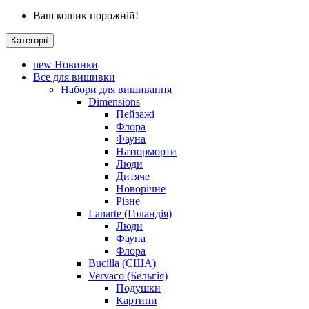
Ваш кошик порожній!
Категорії
new
Новинки
Все для вишивки
Набори для вишивання
Dimensions
Пейзажі
Флора
Фауна
Натюрморти
Люди
Дитяче
Новорічне
Різне
Lanarte (Голандія)
Люди
Фауна
Флора
Bucilla (США)
Vervaco (Бельгія)
Подушки
Картини