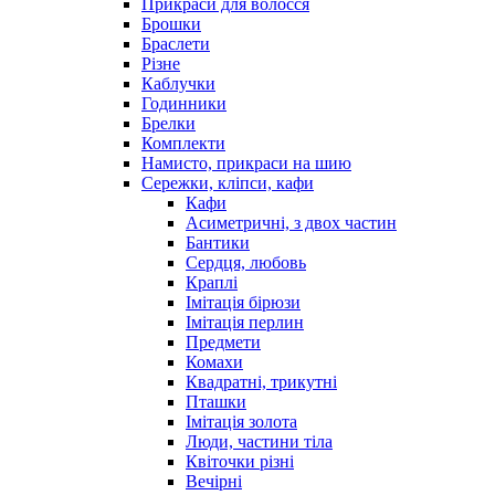
Прикраси для волосся
Брошки
Браслети
Різне
Каблучки
Годинники
Брелки
Комплекти
Намисто, прикраси на шию
Сережки, кліпси, кафи
Кафи
Асиметричні, з двох частин
Бантики
Сердця, любовь
Краплі
Імітація бірюзи
Імітація перлин
Предмети
Комахи
Квадратні, трикутні
Пташки
Імітація золота
Люди, частини тіла
Квіточки різні
Вечірні