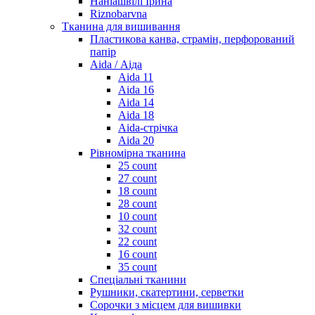
Наніашвілі Ірина
Riznobarvna
Тканина для вишивання
Пластикова канва, страмін, перфорований
папір
Aida / Аіда
Aida 11
Aida 16
Aida 14
Aida 18
Aida-стрічка
Aida 20
Рівномірна тканина
25 count
27 count
18 count
28 count
10 count
32 count
22 count
16 count
35 count
Спеціальні тканини
Рушники, скатертини, серветки
Сорочки з місцем для вишивки