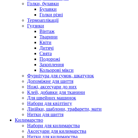
Голки, булавки
Булавки
Голки різні
Термоаплікації
Гудзики
Вінтаж
Тварини
Квіти
Дитячі
Свята
Подорожі
Захоплення
Кольорові мікси
Фурнітура для сумок, шкатулок
Допоміжне для шиття
Ножі, аксесуари до них
Клей, добавки для тканини
Для швейних машинок
Набори для квілтінгу
Лінійки, шаблони, трафарети, мати
Нитки для шиття
Килимарство
Набори для килимарства
Аксесуари для килимарства
Нитки для килимарства