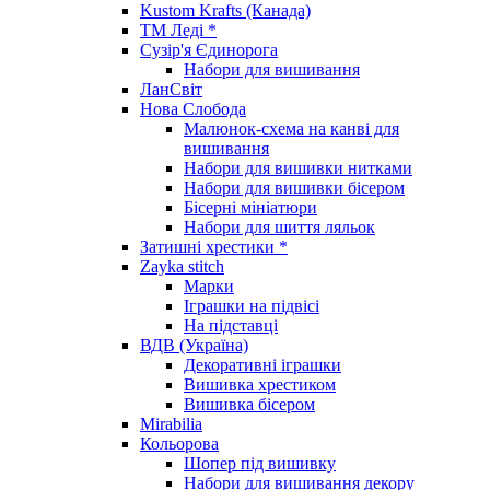
Kustom Krafts (Канада)
ТМ Леді *
Сузір'я Єдинорога
Набори для вишивання
ЛанСвіт
Нова Слобода
Малюнок-схема на канві для
вишивання
Набори для вишивки нитками
Набори для вишивки бісером
Бісерні мініатюри
Набори для шиття ляльок
Затишні хрестики *
Zayka stitch
Марки
Іграшки на підвісі
На підставці
ВДВ (Україна)
Декоративні іграшки
Вишивка хрестиком
Вишивка бісером
Mirabilia
Кольорова
Шопер під вишивку
Набори для вишивання декору