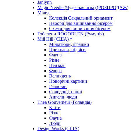
Janlynn
Magic Needle (Чудесная игла) (РОЗПРОДАЖ)
Міледі
Колекція Сакральний орнамент
Набори для вишивання бісером
Схеми для вишивання бісером
Гобелени ROGOBLEN (Румунія)
Mill Hill (США) *
Мініатюри, іграшки
Прикраси, підвіси
Фауна
Різне
Пейзажі
Флора
Великдень
Новорічні картини
Гелловін
Солодощі, напої
Ангели, люди
Thea Gouverneur (Голандія)
Квіти
Різне
Фауна
Люди
Design Works (США)