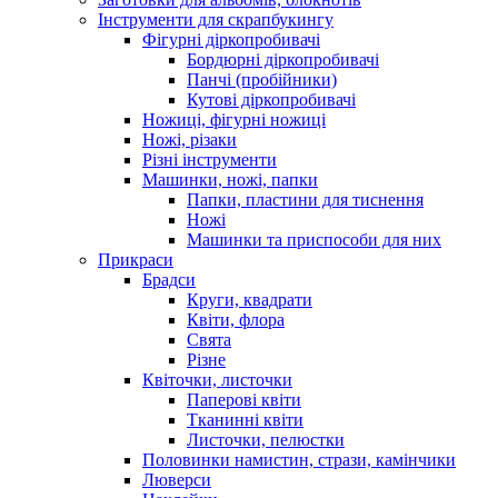
Інструменти для скрапбукингу
Фігурні діркопробивачі
Бордюрні діркопробивачі
Панчі (пробійники)
Кутові діркопробивачі
Ножиці, фігурні ножиці
Ножі, різаки
Різні інструменти
Машинки, ножі, папки
Папки, пластини для тиснення
Ножі
Машинки та приспособи для них
Прикраси
Брадси
Круги, квадрати
Квіти, флора
Свята
Різне
Квіточки, листочки
Паперові квіти
Тканинні квіти
Листочки, пелюстки
Половинки намистин, стрази, камінчики
Люверси