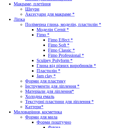
Макраме, плетіння
Шнури
Аксесуари для макраме *
Ліпка
Полімерна глина, моделін, пластилін *
Моделін Cernit *
Fimo *
Fimo Effect *
Fimo Soft *
Fimo Classic *
Fimo Professional *
Sculpey Polyform *
Глина від різних виробників *
Пластилін *
Jam clay *
Форми для пластику
Інструменти для ліплення *
Матеріали для ліплення*
Холодна емаль
Текстурні пластини для ліплення *
Каттери*
Миловаріння, косметика
Форми для мила
Форми поштучно
Фауна