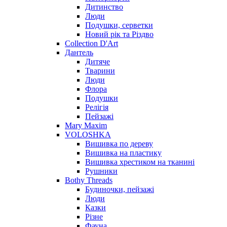
Дитинство
Люди
Подушки, серветки
Новий рік та Різдво
Collection D'Art
Дантель
Дитяче
Тварини
Люди
Флора
Подушки
Релігія
Пейзажі
Mary Maxim
VOLOSHKA
Вишивка по дереву
Вишивка на пластику
Вишивка хрестиком на тканині
Рушники
Bothy Threads
Будиночки, пейзажі
Люди
Казки
Різне
Фауна