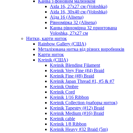
Канва з фоновим малюнком
Aida 16, 27х27 см (Voloshka)
Aida 16, 30х40 см (Voloshka)
Аїда 16 (Alisena)
Рівномірка 32 (Alisena)
Канва рівномірна 32 принтована
Voloshka, 27х27 см
Нитки, карти ниток
Rainbow Gallery (США)
Металізована нитка від різних виробників
Карти ниток
Kreinik (США)
Kreinik Blending Filament
Kreinik Very Fine (#4) Braid
Kreinik Fine (#8) Braid
Kreinik Japan Thread #1, #5 & #7
Kreinik Ombre
Kreinik Cord
Kreinik 1/16 Ribbon
Kreinik Collection (наборы ниток)
Kreinik Tapestry (#12) Braid
Kreinik Medium (#16) Braid
Kreinik cable
Kreinik 1/8 Ribbon
Kreinik Heavy #32 Braid (5m)