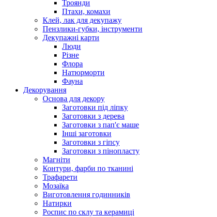
Троянди
Птахи, комахи
Клей, лак для декупажу
Пензлики-губки, інструменти
Декупажні карти
Люди
Різне
Флора
Натюрморти
Фауна
Декорування
Основа для декору
Заготовки під ліпку
Заготовки з дерева
Заготовки з пап'є маше
Інші заготовки
Заготовки з гіпсу
Заготовки з пінопласту
Магніти
Контури, фарби по тканині
Трафарети
Мозаїка
Виготовлення годинників
Натирки
Роспис по склу та керамиці