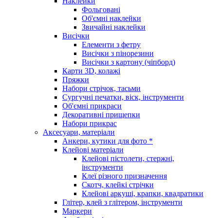
Наклейки
Фольговані
Об'ємні наклейки
Звичайні наклейки
Висічки
Елементи з фетру
Висічки з пінорезини
Висічки з картону (чіпборд)
Карти 3D, колажі
Пряжки
Набори стрічок, тасьми
Сургучні печатки, віск, інструменти
Об'ємні прикраси
Декоративні прищепки
Набори прикрас
Аксесуари, матеріали
Анкери, кутики для фото *
Клейові матеріали
Клейові пістолети, стержні,
інструменти
Клеї різного призначення
Скотч, клейкі стрічки
Клейові аркуші, крапки, квадратики
Глітер, клей з глітером, інструменти
Маркери