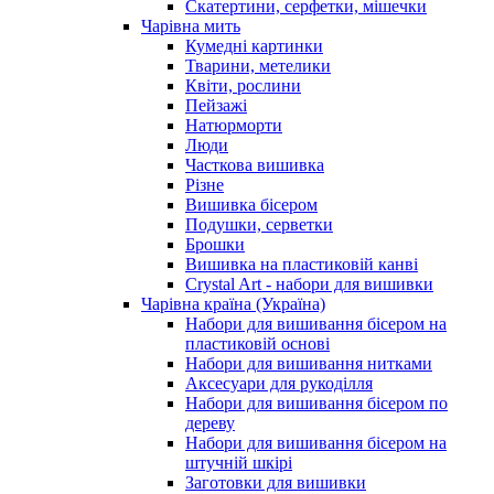
Скатертини, серфетки, мішечки
Чарiвна мить
Кумедні картинки
Тварини, метелики
Квіти, рослини
Пейзажі
Натюрморти
Люди
Часткова вишивка
Різне
Вишивка бісером
Подушки, серветки
Брошки
Вишивка на пластиковій канві
Crystal Art - набори для вишивки
Чарівна країна (Україна)
Набори для вишивання бісером на
пластиковій основі
Набори для вишивання нитками
Аксесуари для рукоділля
Набори для вишивання бісером по
дереву
Набори для вишивання бісером на
штучній шкірі
Заготовки для вишивки