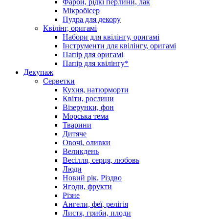
Фарби, рідкі перлини, лак
Мікробісер
Пудра для декору
Квілінг, оригамі
Набори для квілінгу, оригамі
Інструменти для квілінгу, оригамі
Папір для оригамі
Папір для квілінгу*
Декупаж
Серветки
Кухня, натюрморти
Квіти, рослини
Візерунки, фон
Морська тема
Тварини
Дитяче
Овочі, оливки
Великдень
Весілля, серця, любовь
Люди
Новий рік, Різдво
Ягоди, фрукти
Різне
Ангели, феї, релігія
Листя, гриби, плоди