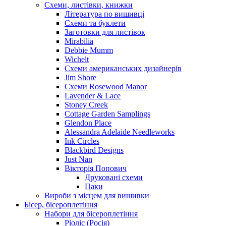
Схеми, листівки, книжки
Література по вишивці
Схеми та буклети
Заготовки для листівок
Mirabilia
Debbie Mumm
Wichelt
Схеми американських дизайнерів
Jim Shore
Cхеми Rosewood Manor
Lavender & Lace
Stoney Creek
Cottage Garden Samplings
Glendon Place
Alessandra Adelaide Needleworks
Ink Circles
Blackbird Designs
Just Nan
Вікторія Попович
Друковані схеми
Паки
Вироби з місцем для вишивки
Бісер, бісероплетіння
Набори для бісероплетіння
Ріоліс (Росія)