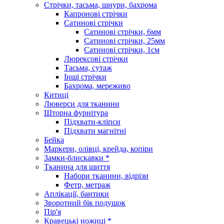
Стрічки, тасьма, шнури, бахрома
Капронові стрічки
Сатинові стрічки
Сатинові стрічки, 6мм
Сатинові стрічки, 25мм
Сатинові стрічки, 1см
Люрексові стрічки
Тасьма, сутаж
Інші стрічки
Бахрома, мереживо
Китиці
Люверси для тканини
Шторна фурнітура
Підхвати-кліпси
Підхвати магнітні
Бейка
Маркери, олівці, крейда, копіри
Замки-блискавки *
Тканина для шиття
Набори тканини, відрізи
Фетр, метраж
Аплікації, бантики
Зворотний бік подушок
Пір'я
Кравецькі ножиці *