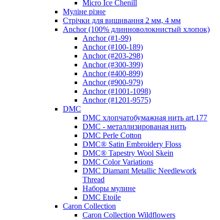
Micro Ice Chenill
Муліне різне
Стрічки для вишивання 2 мм, 4 мм
Anchor (100% длинноволокнистый хлопок)
Anchor (#1-99)
Anchor (#100-189)
Anchor (#203-298)
Anchor (#300-399)
Anchor (#400-899)
Anchor (#900-979)
Anchor (#1001-1098)
Anchor (#1201-9575)
DMC
DMC хлопчатобумажная нить art.177
DMC - металлизированая нить
DMC Perle Cotton
DMC® Satin Embroidery Floss
DMC® Tapestry Wool Skein
DMC Color Variations
DMC Diamant Metallic Needlework
Thread
Наборы мулине
DMC Etoile
Caron Collection
Caron Collection Wildflowers