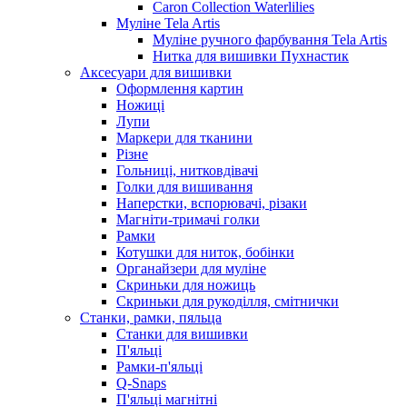
Caron Collection Waterlilies
Муліне Tela Artis
Муліне ручного фарбування Tela Artis
Нитка для вишивки Пухнастик
Аксесуари для вишивки
Оформлення картин
Ножиці
Лупи
Маркери для тканини
Різне
Гольниці, нитковдівачі
Голки для вишивання
Наперстки, вспорювачі, різаки
Магніти-тримачі голки
Рамки
Котушки для ниток, бобінки
Органайзери для муліне
Скриньки для ножиць
Скриньки для рукоділля, смітнички
Станки, рамки, пяльца
Станки для вишивки
П'яльці
Рамки-п'яльці
Q-Snaps
П'яльці магнітні