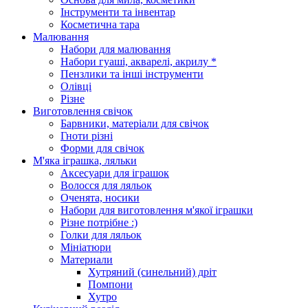
Інструменти та інвентар
Косметична тара
Малювання
Набори для малювання
Набори гуаші, акварелі, акрилу *
Пензлики та інші інструменти
Олівці
Різне
Виготовлення свічок
Барвники, матеріали для свічок
Гноти різні
Форми для свічок
М'яка іграшка, ляльки
Аксесуари для іграшок
Волосся для ляльок
Оченята, носики
Набори для виготовлення м'якої іграшки
Різне потрібне :)
Голки для ляльок
Мініатюри
Материали
Хутряний (синельний) дріт
Помпони
Хутро