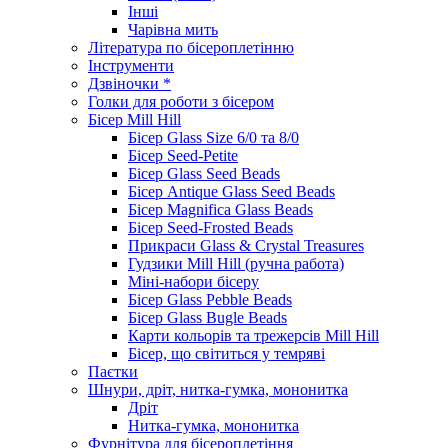
Інші
Чарівна мить
Література по бісероплетінню
Інструменти
Дзвіночки *
Голки для роботи з бісером
Бісер Mill Hill
Бісер Glass Size 6/0 та 8/0
Бісер Seed-Petite
Бісер Glass Seed Beads
Бісер Antique Glass Seed Beads
Бісер Magnifica Glass Beads
Бісер Seed-Frosted Beads
Прикраси Glass & Crystal Treasures
Гудзики Mill Hill (ручна работа)
Міні-набори бісеру
Бісер Glass Pebble Beads
Бісер Glass Bugle Beads
Карти кольорів та трежерсів Mill Hill
Бісер, що світиться у темряві
Паєтки
Шнури, дріт, нитка-гумка, мононитка
Дріт
Нитка-гумка, мононитка
Фурнітура для бісероплетіння