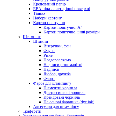
Крепований папір
ЕВА піна - листи, інші поверхні
Тішью
Набори картону
Картон поштучно
Картон поштучно, А4
Картон поштучно, інші розміри
Штампінг
Штампи
Візерунки, фон
Фауна
Різне
Поздоровляємо
Надписи різноманітні
Надписи
Любов, дружба
Флора
Фарба для штампінгу
Пігментні чорнила
Дистресингові чорнила
Крейдовані чорнила
На основі барвника (dye ink)
Аксесуари для штампінгу
Трафарети
Заготовки для альбомів, блокнотів