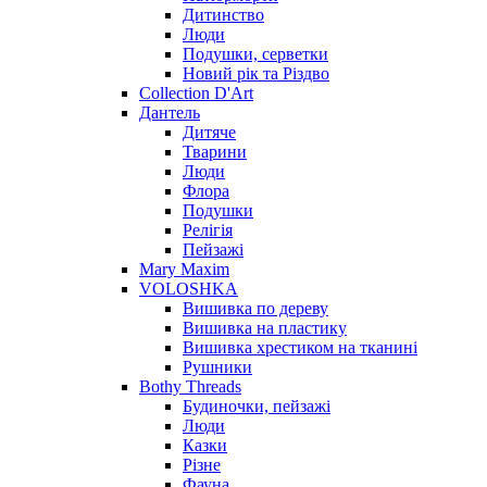
Дитинство
Люди
Подушки, серветки
Новий рік та Різдво
Collection D'Art
Дантель
Дитяче
Тварини
Люди
Флора
Подушки
Релігія
Пейзажі
Mary Maxim
VOLOSHKA
Вишивка по дереву
Вишивка на пластику
Вишивка хрестиком на тканині
Рушники
Bothy Threads
Будиночки, пейзажі
Люди
Казки
Різне
Фауна