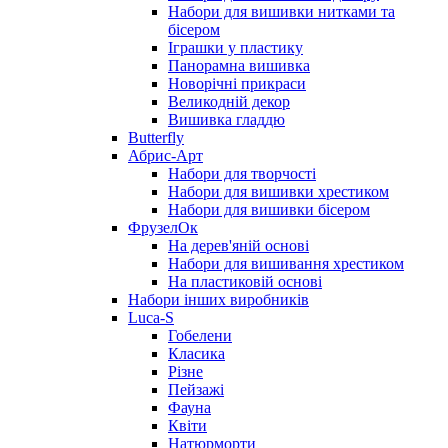
Набори для вишивки нитками та
бісером
Іграшки у пластику
Панорамна вишивка
Новорічні прикраси
Великодній декор
Вишивка гладдю
Butterfly
Абрис-Арт
Набори для творчості
Набори для вишивки хрестиком
Набори для вишивки бісером
ФрузелОк
На дерев'яній основі
Набори для вишивання хрестиком
На пластиковій основі
Набори інших виробників
Luca-S
Гобелени
Класика
Різне
Пейзажі
Фауна
Квіти
Натюрморти