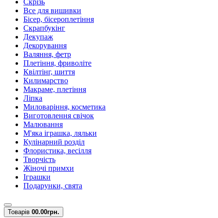
Скрізь
Все для вишивки
Бісер, бісероплетіння
Скрапбукінг
Декупаж
Декорування
Валяння, фетр
Плетіння, фриволіте
Квілтінг, шиття
Килимарство
Макраме, плетіння
Ліпка
Миловаріння, косметика
Виготовлення свічок
Малювання
М'яка іграшка, ляльки
Кулінарний розділ
Флористика, весілля
Творчість
Жіночі примхи
Іграшки
Подарунки, свята
Товарів
0
0.00грн.