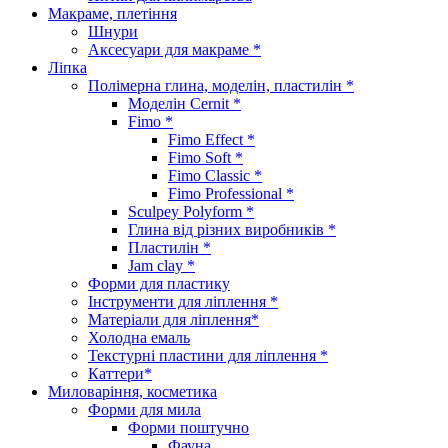
Макраме, плетіння
Шнури
Аксесуари для макраме *
Ліпка
Полімерна глина, моделін, пластилін *
Моделін Cernit *
Fimo *
Fimo Effect *
Fimo Soft *
Fimo Classic *
Fimo Professional *
Sculpey Polyform *
Глина від різних виробників *
Пластилін *
Jam clay *
Форми для пластику
Інструменти для ліплення *
Матеріали для ліплення*
Холодна емаль
Текстурні пластини для ліплення *
Каттери*
Миловаріння, косметика
Форми для мила
Форми поштучно
Фауна