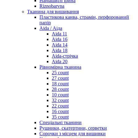
Наніашвілі Ірина
Riznobarvna
Тканина для вишивання
Пластикова канва, страмін, перфорований
папір
Aida / Аіда
Aida 11
Aida 16
Aida 14
Aida 18
Aida-стрічка
Aida 20
Рівномірна тканина
25 count
27 count
18 count
28 count
10 count
32 count
22 count
16 count
35 count
Спеціальні тканини
Рушники, скатертини, серветки
Сорочки з місцем для вишивки