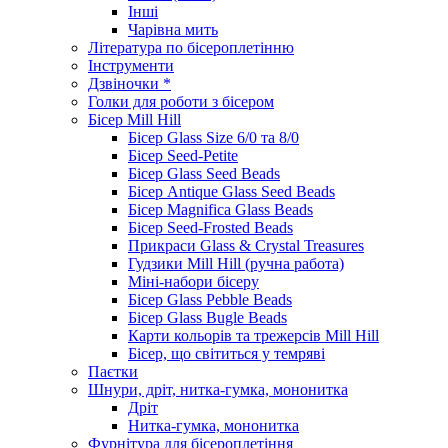
Інші
Чарівна мить
Література по бісероплетінню
Інструменти
Дзвіночки *
Голки для роботи з бісером
Бісер Mill Hill
Бісер Glass Size 6/0 та 8/0
Бісер Seed-Petite
Бісер Glass Seed Beads
Бісер Antique Glass Seed Beads
Бісер Magnifica Glass Beads
Бісер Seed-Frosted Beads
Прикраси Glass & Crystal Treasures
Гудзики Mill Hill (ручна работа)
Міні-набори бісеру
Бісер Glass Pebble Beads
Бісер Glass Bugle Beads
Карти кольорів та трежерсів Mill Hill
Бісер, що світиться у темряві
Паєтки
Шнури, дріт, нитка-гумка, мононитка
Дріт
Нитка-гумка, мононитка
Фурнітура для бісероплетіння