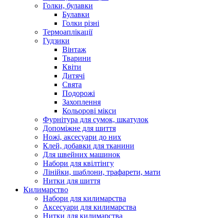
Голки, булавки
Булавки
Голки різні
Термоаплікації
Гудзики
Вінтаж
Тварини
Квіти
Дитячі
Свята
Подорожі
Захоплення
Кольорові мікси
Фурнітура для сумок, шкатулок
Допоміжне для шиття
Ножі, аксесуари до них
Клей, добавки для тканини
Для швейних машинок
Набори для квілтінгу
Лінійки, шаблони, трафарети, мати
Нитки для шиття
Килимарство
Набори для килимарства
Аксесуари для килимарства
Нитки для килимарства