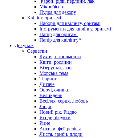
Фарби, рідкі перлини, лак
Мікробісер
Пудра для декору
Квілінг, оригамі
Набори для квілінгу, оригамі
Інструменти для квілінгу, оригамі
Папір для оригамі
Папір для квілінгу*
Декупаж
Серветки
Кухня, натюрморти
Квіти, рослини
Візерунки, фон
Морська тема
Тварини
Дитяче
Овочі, оливки
Великдень
Весілля, серця, любовь
Люди
Новий рік, Різдво
Ягоди, фрукти
Різне
Ангели, феї, релігія
Листя, гриби, плоди