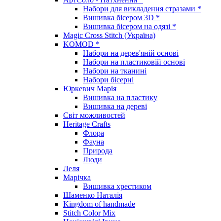
Набори для викладення стразами *
Вишивка бісером 3D *
Вишивка бісером на одязі *
Magic Cross Stitch (Україна)
KOMOD *
Набори на дерев'яній основі
Набори на пластиковій основі
Набори на тканині
Набори бісерні
Юркевич Марія
Вишивка на пластику
Вишивка на дереві
Світ можливостей
Heritage Crafts
Флора
Фауна
Природа
Люди
Леля
Марічка
Вишивка хрестиком
Шаменко Наталія
Kingdom of handmade
Stitch Color Mix