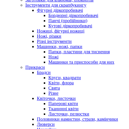
Інструменти для скрапбукингу
Фігурні діркопробивачі
Бордюрні діркопробивачі
Панчі (пробійники)
Кутові діркопробивачі
Ножиці, фігурні ножиці
Ножі, різаки
Різні інструменти
Машинки, ножі, папки
Папки, пластини для тиснення
Ножі
Машинки та приспособи для них
Прикраси
Брадси
Круги, квадрати
Квіти, флора
Свята
Різне
Квіточки, листочки
Паперові квіти
Тканинні квіти
Листочки, пелюстки
Половинки намистин, стрази, камінчики
Люверси