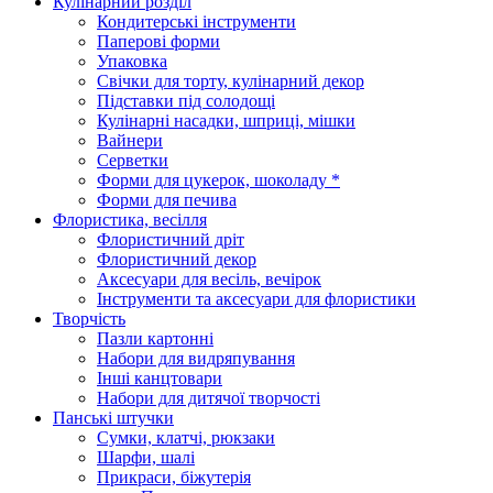
Кулінарний розділ
Кондитерські інструменти
Паперові форми
Упаковка
Свічки для торту, кулінарний декор
Підставки під солодощі
Кулінарні насадки, шприці, мішки
Вайнери
Серветки
Форми для цукерок, шоколаду *
Форми для печива
Флористика, весілля
Флористичний дріт
Флористичний декор
Аксесуари для весіль, вечірок
Інструменти та аксесуари для флористики
Творчість
Пазли картонні
Набори для видряпування
Інші канцтовари
Набори для дитячої творчості
Панські штучки
Сумки, клатчі, рюкзаки
Шарфи, шалі
Прикраси, біжутерія