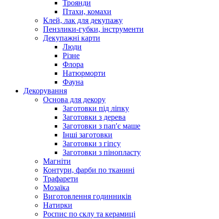
Троянди
Птахи, комахи
Клей, лак для декупажу
Пензлики-губки, інструменти
Декупажні карти
Люди
Різне
Флора
Натюрморти
Фауна
Декорування
Основа для декору
Заготовки під ліпку
Заготовки з дерева
Заготовки з пап'є маше
Інші заготовки
Заготовки з гіпсу
Заготовки з пінопласту
Магніти
Контури, фарби по тканині
Трафарети
Мозаїка
Виготовлення годинників
Натирки
Роспис по склу та керамиці