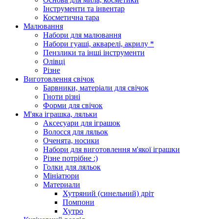
Інструменти та інвентар
Косметична тара
Малювання
Набори для малювання
Набори гуаші, акварелі, акрилу *
Пензлики та інші інструменти
Олівці
Різне
Виготовлення свічок
Барвники, матеріали для свічок
Гноти різні
Форми для свічок
М'яка іграшка, ляльки
Аксесуари для іграшок
Волосся для ляльок
Оченята, носики
Набори для виготовлення м'якої іграшки
Різне потрібне :)
Голки для ляльок
Мініатюри
Материали
Хутряний (синельний) дріт
Помпони
Хутро