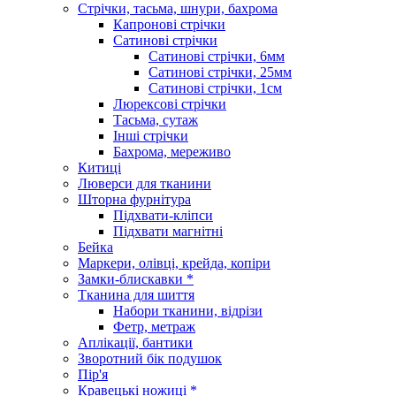
Стрічки, тасьма, шнури, бахрома
Капронові стрічки
Сатинові стрічки
Сатинові стрічки, 6мм
Сатинові стрічки, 25мм
Сатинові стрічки, 1см
Люрексові стрічки
Тасьма, сутаж
Інші стрічки
Бахрома, мереживо
Китиці
Люверси для тканини
Шторна фурнітура
Підхвати-кліпси
Підхвати магнітні
Бейка
Маркери, олівці, крейда, копіри
Замки-блискавки *
Тканина для шиття
Набори тканини, відрізи
Фетр, метраж
Аплікації, бантики
Зворотний бік подушок
Пір'я
Кравецькі ножиці *