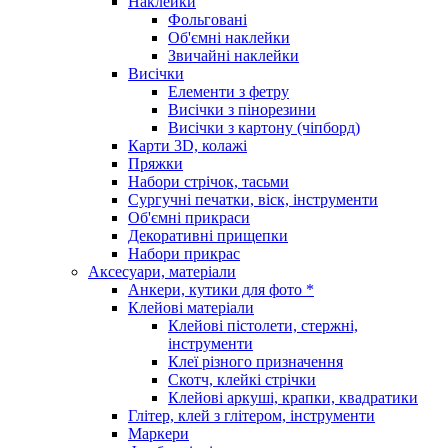
Наклейки
Фольговані
Об'ємні наклейки
Звичайні наклейки
Висічки
Елементи з фетру
Висічки з пінорезини
Висічки з картону (чіпборд)
Карти 3D, колажі
Пряжки
Набори стрічок, тасьми
Сургучні печатки, віск, інструменти
Об'ємні прикраси
Декоративні прищепки
Набори прикрас
Аксесуари, матеріали
Анкери, кутики для фото *
Клейові матеріали
Клейові пістолети, стержні,
інструменти
Клеї різного призначення
Скотч, клейкі стрічки
Клейові аркуші, крапки, квадратики
Глітер, клей з глітером, інструменти
Маркери