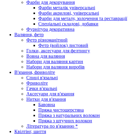
Фарби для декорування
Фарби металік універсальні
Фарби акрилові, універсальні
Фарби для металу, золочення та реставрації
Спеціальні складові, добавки
Фурнітура декоративна
Валяння, фетр
Фетр різноманітний
Фетр (войлок) листовий
Голки, аксесуари для фелтингу
Вовна для валяння
Набори для валяння картин
Набори для валяння виробів
В'язання, фриволіте
Спиці в'язальні
Фриволіте
Гачки в'язальні
Аксесуари для в'язання
Нитки для в'язання
Бавовна
Пряжа чистошерстяна
Пряжа з натуральних волокон
Пряжа з штучних волокон
Література по в'язанню *
Квілтінг, шиття