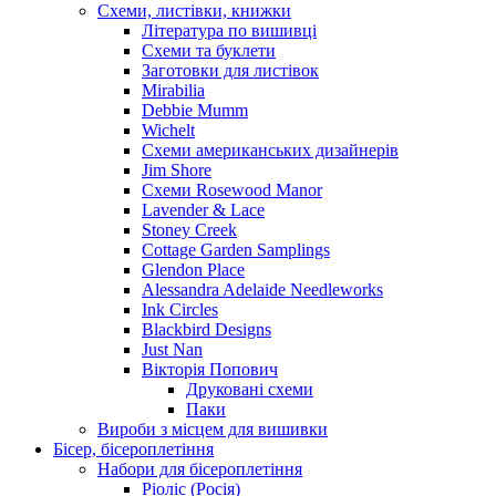
Схеми, листівки, книжки
Література по вишивці
Схеми та буклети
Заготовки для листівок
Mirabilia
Debbie Mumm
Wichelt
Схеми американських дизайнерів
Jim Shore
Cхеми Rosewood Manor
Lavender & Lace
Stoney Creek
Cottage Garden Samplings
Glendon Place
Alessandra Adelaide Needleworks
Ink Circles
Blackbird Designs
Just Nan
Вікторія Попович
Друковані схеми
Паки
Вироби з місцем для вишивки
Бісер, бісероплетіння
Набори для бісероплетіння
Ріоліс (Росія)