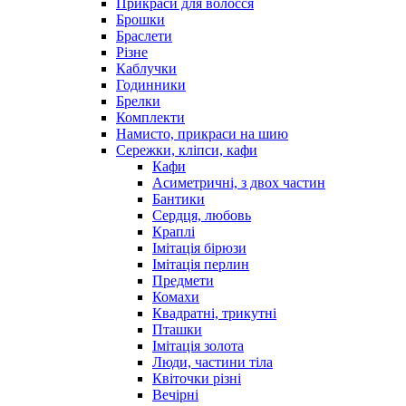
Прикраси для волосся
Брошки
Браслети
Різне
Каблучки
Годинники
Брелки
Комплекти
Намисто, прикраси на шию
Сережки, кліпси, кафи
Кафи
Асиметричні, з двох частин
Бантики
Сердця, любовь
Краплі
Імітація бірюзи
Імітація перлин
Предмети
Комахи
Квадратні, трикутні
Пташки
Імітація золота
Люди, частини тіла
Квіточки різні
Вечірні