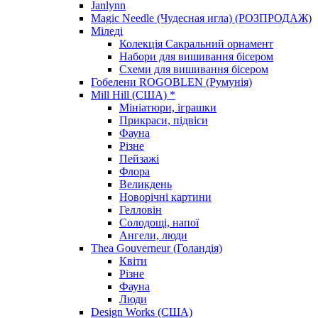
Janlynn
Magic Needle (Чудесная игла) (РОЗПРОДАЖ)
Міледі
Колекція Сакральний орнамент
Набори для вишивання бісером
Схеми для вишивання бісером
Гобелени ROGOBLEN (Румунія)
Mill Hill (США) *
Мініатюри, іграшки
Прикраси, підвіси
Фауна
Різне
Пейзажі
Флора
Великдень
Новорічні картини
Гелловін
Солодощі, напої
Ангели, люди
Thea Gouverneur (Голандія)
Квіти
Різне
Фауна
Люди
Design Works (США)