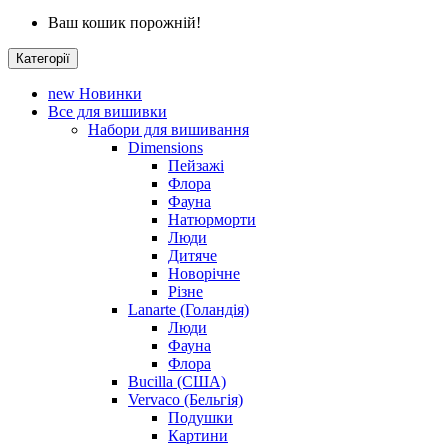
Ваш кошик порожній!
Категорії
new
Новинки
Все для вишивки
Набори для вишивання
Dimensions
Пейзажі
Флора
Фауна
Натюрморти
Люди
Дитяче
Новорічне
Різне
Lanarte (Голандія)
Люди
Фауна
Флора
Bucilla (США)
Vervaco (Бельгія)
Подушки
Картини