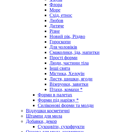
Флора
Море
Схід, етнос
Любов
Дитяче
Різне
Новий рік, Різдво
Гороскопи
Для чоловіків
Смаколики, їда, напитки
Прості форми
Люди, частини тіла
Інші свята
Містика, Хелоуїн
Листя, шишки, ягоди
Візерунки, завитки
Птахи, комахи *
Форми в палетах
Форми під нарізку *
Силіконові форми та молди
Віддушки косметичні
Штампи для мила
Добавки, декор
Сухоцвіти, сухофрукти
Основа для мила, косметики