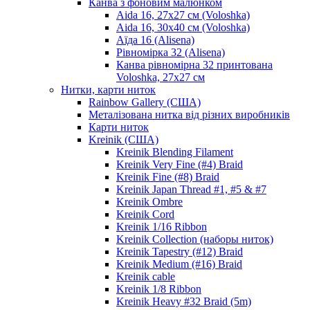
Канва з фоновим малюнком
Aida 16, 27х27 см (Voloshka)
Aida 16, 30х40 см (Voloshka)
Аїда 16 (Alisena)
Рівномірка 32 (Alisena)
Канва рівномірна 32 принтована
Voloshka, 27х27 см
Нитки, карти ниток
Rainbow Gallery (США)
Металізована нитка від різних виробників
Карти ниток
Kreinik (США)
Kreinik Blending Filament
Kreinik Very Fine (#4) Braid
Kreinik Fine (#8) Braid
Kreinik Japan Thread #1, #5 & #7
Kreinik Ombre
Kreinik Cord
Kreinik 1/16 Ribbon
Kreinik Collection (наборы ниток)
Kreinik Tapestry (#12) Braid
Kreinik Medium (#16) Braid
Kreinik cable
Kreinik 1/8 Ribbon
Kreinik Heavy #32 Braid (5m)