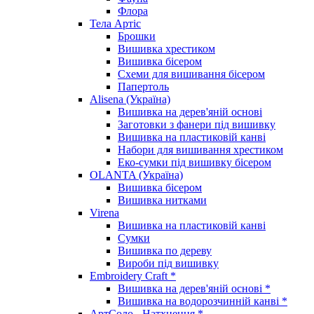
Флора
Тела Артіс
Брошки
Вишивка хрестиком
Вишивка бісером
Схеми для вишивання бісером
Папертоль
Alisena (Україна)
Вишивка на дерев'яній основі
Заготовки з фанери під вишивку
Вишивка на пластиковій канві
Набори для вишивання хрестиком
Еко-сумки під вишивку бісером
OLANTA (Україна)
Вишивка бісером
Вишивка нитками
Virena
Вишивка на пластиковій канві
Сумки
Вишивка по дереву
Вироби під вишивку
Embroidery Craft *
Вишивка на дерев'яній основі *
Вишивка на водорозчинній канві *
АртСоло - Натхнення *