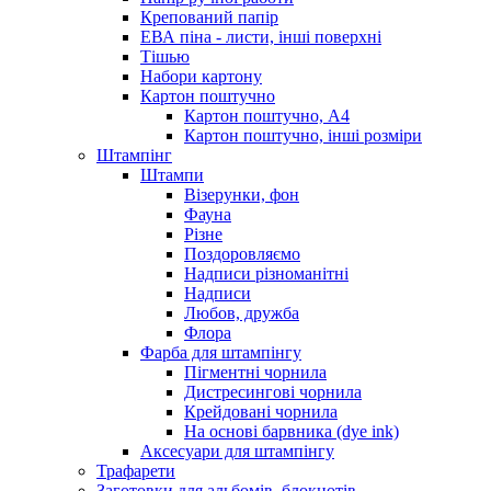
Крепований папір
ЕВА піна - листи, інші поверхні
Тішью
Набори картону
Картон поштучно
Картон поштучно, А4
Картон поштучно, інші розміри
Штампінг
Штампи
Візерунки, фон
Фауна
Різне
Поздоровляємо
Надписи різноманітні
Надписи
Любов, дружба
Флора
Фарба для штампінгу
Пігментні чорнила
Дистресингові чорнила
Крейдовані чорнила
На основі барвника (dye ink)
Аксесуари для штампінгу
Трафарети
Заготовки для альбомів, блокнотів