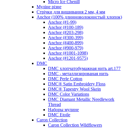
Micro Ice Chenill
Муліне різне
Стрічки для вишивання 2 мм, 4 мм
Anchor (100% длинноволокнистый хлопок)
Anchor (#1-99)
Anchor (#100-189)
Anchor (#203-298)
Anchor (#300-399)
Anchor (#400-899)
Anchor (#900-979)
Anchor (#1001-1098)
Anchor (#1201-9575)
DMC
DMC хлопчатобумажная нить art.177
DMC - металлизированая нить
DMC Perle Cotton
DMC® Satin Embroidery Floss
DMC® Tapestry Wool Skein
DMC Color Variations
DMC Diamant Metallic Needlework
Thread
Наборы мулине
DMC Etoile
Caron Collection
Caron Collection Wildflowers