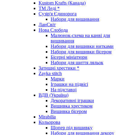
Kustom Krafts (Канада)
ТМ Леді *
Сузір'я Єдинорога
Набори для вишивання
ЛанСвіт
Нова Слобода
Малюнок-схема на канві для
вишивання
Набори для вишивки нитками
Набори для вишивки бісером
Бісерні мініатюри
Набори для шиття ляльок
Затишні хрестики *
Zayka stitch
Марки
Іграшки на підвісі
На підставці
ВДВ (Україна)
Декоративні іграшки
Вишивка хрестиком
Вишивка бісером
Mirabilia
Кольорова
Шопер під вишивку
Набори для вишивання декору