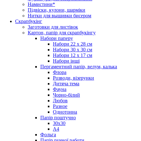
Намистини*
Підвіски, кулони, шарміки
Нитки для вышивки бисером
Скрапбукінг
Заготовки для листівок
Картон, папір для скрапбукінгу
Набори паперу
Набори 22 х 28 см
Набори 30 х 30 см
Набори 12 х 17 см
Набори інші
Пергаментний папір, велум, калька
Флора
Розводи, візерунки
Дитяча тема
Фауна
Чорно-білий
Любов
Разное
Однотонна
Папір поштучно
30х30
А4
Фольга
Папір ручної работи