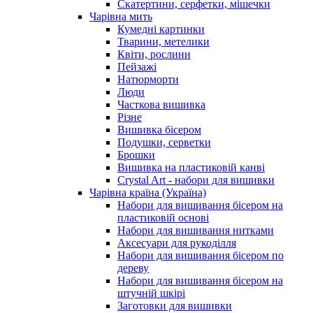
Скатертини, серфетки, мішечки
Чарiвна мить
Кумедні картинки
Тварини, метелики
Квіти, рослини
Пейзажі
Натюрморти
Люди
Часткова вишивка
Різне
Вишивка бісером
Подушки, серветки
Брошки
Вишивка на пластиковій канві
Crystal Art - набори для вишивки
Чарівна країна (Україна)
Набори для вишивання бісером на
пластиковій основі
Набори для вишивання нитками
Аксесуари для рукоділля
Набори для вишивання бісером по
дереву
Набори для вишивання бісером на
штучній шкірі
Заготовки для вишивки