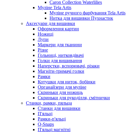
Caron Collection Waterlilies
Муліне Tela Artis
Муліне ручного фарбування Tela Artis
Нитка для вишивки Пухнастик
Аксесуари для вишивки
Оформлення картин
Ножиці
Лупи
Маркери для тканини
Різне
Гольниці, нитковдівачі
Голки для вишивання
Наперстки, вспорювачі, різаки
Магніти-тримачі голки
Рамки
Котушки для ниток, бобінки
Органайзери для муліне
Скриньки для ножиць
Скриньки для рукоділля, смітнички
Станки, рамки, пяльца
Станки для вишивки
П'яльці
Рамки-п'яльці
Q-Snaps
П'яльці магнітні