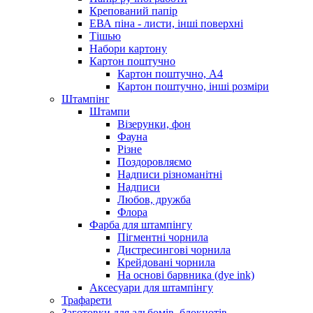
Крепований папір
ЕВА піна - листи, інші поверхні
Тішью
Набори картону
Картон поштучно
Картон поштучно, А4
Картон поштучно, інші розміри
Штампінг
Штампи
Візерунки, фон
Фауна
Різне
Поздоровляємо
Надписи різноманітні
Надписи
Любов, дружба
Флора
Фарба для штампінгу
Пігментні чорнила
Дистресингові чорнила
Крейдовані чорнила
На основі барвника (dye ink)
Аксесуари для штампінгу
Трафарети
Заготовки для альбомів, блокнотів