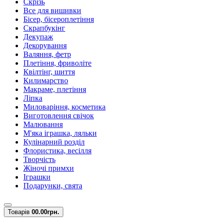
Скрізь
Все для вишивки
Бісер, бісероплетіння
Скрапбукінг
Декупаж
Декорування
Валяння, фетр
Плетіння, фриволіте
Квілтінг, шиття
Килимарство
Макраме, плетіння
Ліпка
Миловаріння, косметика
Виготовлення свічок
Малювання
М'яка іграшка, ляльки
Кулінарний розділ
Флористика, весілля
Творчість
Жіночі примхи
Іграшки
Подарунки, свята
Товарів
0
0.00грн.