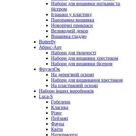
Набори для вишивки нитками та
бісером
Іграшки у пластику
Панорамна вишивка
Новорічні прикраси
Великодній декор
Вишивка гладдю
Butterfly
Абрис-Арт
Набори для творчості
Набори для вишивки хрестиком
Набори для вишивки бісером
ФрузелОк
На дерев'яній основі
Набори для вишивання хрестиком
На пластиковій основі
Набори інших виробників
Luca-S
Гобелени
Класика
Різне
Пейзажі
Фауна
Квіти
Натюрморти