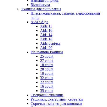
Наніашвілі Ірина
Riznobarvna
Тканина для вишивання
Пластикова канва, страмін, перфорований
папір
Aida / Аіда
Aida 11
Aida 16
Aida 14
Aida 18
Aida-стрічка
Aida 20
Рівномірна тканина
25 count
27 count
18 count
28 count
10 count
32 count
22 count
16 count
35 count
Спеціальні тканини
Рушники, скатертини, серветки
Сорочки з місцем для вишивки