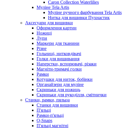
Caron Collection Waterlilies
Муліне Tela Artis
Муліне ручного фарбування Tela Artis
Нитка для вишивки Пухнастик
Аксесуари для вишивки
Оформлення картин
Ножиці
Лупи
Маркери для тканини
Різне
Гольниці, нитковдівачі
Голки для вишивання
Наперстки, вспорювачі, різаки
Магніти-тримачі голки
Рамки
Котушки для ниток, бобінки
Органайзери для муліне
Скриньки для ножиць
Скриньки для рукоділля, смітнички
Станки, рамки, пяльца
Станки для вишивки
П'яльці
Рамки-п'яльці
Q-Snaps
П'яльці магнітні