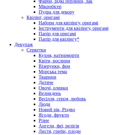
Фарби, рідкі перлини, лак
Мікробісер
Пудра для декору
Квілінг, оригамі
Набори для квілінгу, оригамі
Інструменти для квілінгу, оригамі
Папір для оригамі
Папір для квілінгу*
Декупаж
Серветки
Кухня, натюрморти
Квіти, рослини
Візерунки, фон
Морська тема
Тварини
Дитяче
Овочі, оливки
Великдень
Весілля, серця, любовь
Люди
Новий рік, Різдво
Ягоди, фрукти
Різне
Ангели, феї, релігія
Листя, гриби, плоди