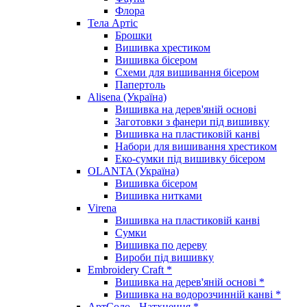
Флора
Тела Артіс
Брошки
Вишивка хрестиком
Вишивка бісером
Схеми для вишивання бісером
Папертоль
Alisena (Україна)
Вишивка на дерев'яній основі
Заготовки з фанери під вишивку
Вишивка на пластиковій канві
Набори для вишивання хрестиком
Еко-сумки під вишивку бісером
OLANTA (Україна)
Вишивка бісером
Вишивка нитками
Virena
Вишивка на пластиковій канві
Сумки
Вишивка по дереву
Вироби під вишивку
Embroidery Craft *
Вишивка на дерев'яній основі *
Вишивка на водорозчинній канві *
АртСоло - Натхнення *