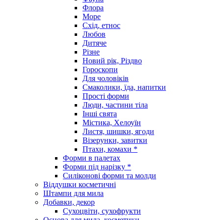
Флора
Море
Схід, етнос
Любов
Дитяче
Різне
Новий рік, Різдво
Гороскопи
Для чоловіків
Смаколики, їда, напитки
Прості форми
Люди, частини тіла
Інші свята
Містика, Хелоуїн
Листя, шишки, ягоди
Візерунки, завитки
Птахи, комахи *
Форми в палетах
Форми під нарізку *
Силіконові форми та молди
Віддушки косметичні
Штампи для мила
Добавки, декор
Сухоцвіти, сухофрукти
Основа для мила, косметики