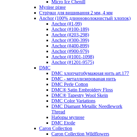
Micro Ice Chenill
Муліне різне
Стрічки для вишивання 2 мм, 4 мм
Anchor (100% длинноволокнистый хлопок)
Anchor (#1-99)
Anchor (#100-189)
Anchor (#203-298)
Anchor (#300-399)
Anchor (#400-899)
Anchor (#900-979)
Anchor (#1001-1098)
Anchor (#1201-9575)
DMC
DMC хлопчатобумажная нить art.177
DMC - металлизированая нить
DMC Perle Cotton
DMC® Satin Embroidery Floss
DMC® Tapestry Wool Skein
DMC Color Variations
DMC Diamant Metallic Needlework
Thread
Наборы мулине
DMC Etoile
Caron Collection
Caron Collection Wildflowers