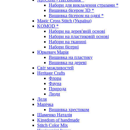
Набори для викладення стразами *
Вишивка бісером 3D *
Вишивка бісером на одязі *
Magic Cross Stitch (Україна)
KOMOD *
Набори на дерев'яній основі
Набори на пластиковій основі
Набори на тканині
Набори бісерні
Юркевич Марія
Вишивка на пластику
Вишивка на дереві
Світ можливостей
Heritage Crafts
Флора
Фауна
Природа
Люди
Леля
Марічка
Вишивка хрестиком
Шаменко Наталія
Kingdom of handmade
Stitch Color Mix