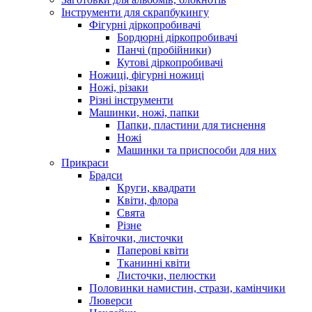
Інструменти для скрапбукингу
Фігурні діркопробивачі
Бордюрні діркопробивачі
Панчі (пробійники)
Кутові діркопробивачі
Ножиці, фігурні ножиці
Ножі, різаки
Різні інструменти
Машинки, ножі, папки
Папки, пластини для тиснення
Ножі
Машинки та приспособи для них
Прикраси
Брадси
Круги, квадрати
Квіти, флора
Свята
Різне
Квіточки, листочки
Паперові квіти
Тканинні квіти
Листочки, пелюстки
Половинки намистин, стрази, камінчики
Люверси