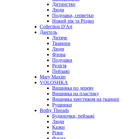
Дитинство
Люди
Подушки, серветки
Новий рік та Різдво
Collection D'Art
Дантель
Дитяче
Тварини
Люди
Флора
Подушки
Релігія
Пейзажі
Mary Maxim
VOLOSHKA
Вишивка по дереву
Вишивка на пластику
Вишивка хрестиком на тканині
Рушники
Bothy Threads
Будиночки, пейзажі
Люди
Казки
Різне
Фауна