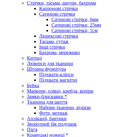
Стрічки, тасьма, шнури, бахрома
Капронові стрічки
Сатинові стрічки
Сатинові стрічки, 6мм
Сатинові стрічки, 25мм
Сатинові стрічки, 1см
Люрексові стрічки
Тасьма, сутаж
Інші стрічки
Бахрома, мереживо
Китиці
Люверси для тканини
Шторна фурнітура
Підхвати-кліпси
Підхвати магнітні
Бейка
Маркери, олівці, крейда, копіри
Замки-блискавки *
Тканина для шиття
Набори тканини, відрізи
Фетр, метраж
Аплікації, бантики
Зворотний бік подушок
Пір'я
Кравецькі ножиці *