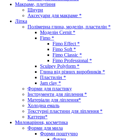
Макраме, плетіння
Шнури
Аксесуари для макраме *
Ліпка
Полімерна глина, моделін, пластилін *
Моделін Cernit *
Fimo *
Fimo Effect *
Fimo Soft *
Fimo Classic *
Fimo Professional *
Sculpey Polyform *
Глина від різних виробників *
Пластилін *
Jam clay *
Форми для пластику
Інструменти для ліплення *
Матеріали для ліплення*
Холодна емаль
Текстурні пластини для ліплення *
Каттери*
Миловаріння, косметика
Форми для мила
Форми поштучно
Фауна