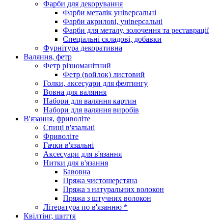
Фарби для декорування
Фарби металік універсальні
Фарби акрилові, універсальні
Фарби для металу, золочення та реставрації
Спеціальні складові, добавки
Фурнітура декоративна
Валяння, фетр
Фетр різноманітний
Фетр (войлок) листовий
Голки, аксесуари для фелтингу
Вовна для валяння
Набори для валяння картин
Набори для валяння виробів
В'язання, фриволіте
Спиці в'язальні
Фриволіте
Гачки в'язальні
Аксесуари для в'язання
Нитки для в'язання
Бавовна
Пряжа чистошерстяна
Пряжа з натуральних волокон
Пряжа з штучних волокон
Література по в'язанню *
Квілтінг, шиття