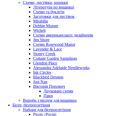
Схеми, листівки, книжки
Література по вишивці
Схеми та буклети
Заготовки для листівок
Mirabilia
Debbie Mumm
Wichelt
Схеми американських дизайнерів
Jim Shore
Cхеми Rosewood Manor
Lavender & Lace
Stoney Creek
Cottage Garden Samplings
Glendon Place
Alessandra Adelaide Needleworks
Ink Circles
Blackbird Designs
Just Nan
Вікторія Попович
Друковані схеми
Паки
Вироби з місцем для вишивки
Бісер, бісероплетіння
Набори для бісероплетіння
Ріоліс (Росія)