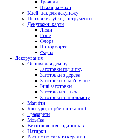
Троянди
Птахи, комахи
Клей, лак для декупажу
Пензлики-губки, інструменти
Декупажні карти
Люди
Різне
Флора
Натюрморти
Фауна
Декорування
Основа для декору
Заготовки під ліпку
Заготовки з дерева
Заготовки з пап'є маше
Інші заготовки
Заготовки з гіпсу
Заготовки з пінопласту
Магніти
Контури, фарби по тканині
Трафарети
Мозаїка
Виготовлення годинників
Натирки
Роспис по склу та керамиці