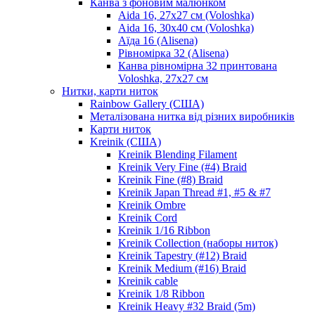
Канва з фоновим малюнком
Aida 16, 27х27 см (Voloshka)
Aida 16, 30х40 см (Voloshka)
Аїда 16 (Alisena)
Рівномірка 32 (Alisena)
Канва рівномірна 32 принтована
Voloshka, 27х27 см
Нитки, карти ниток
Rainbow Gallery (США)
Металізована нитка від різних виробників
Карти ниток
Kreinik (США)
Kreinik Blending Filament
Kreinik Very Fine (#4) Braid
Kreinik Fine (#8) Braid
Kreinik Japan Thread #1, #5 & #7
Kreinik Ombre
Kreinik Cord
Kreinik 1/16 Ribbon
Kreinik Collection (наборы ниток)
Kreinik Tapestry (#12) Braid
Kreinik Medium (#16) Braid
Kreinik cable
Kreinik 1/8 Ribbon
Kreinik Heavy #32 Braid (5m)