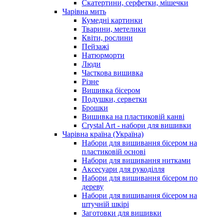
Скатертини, серфетки, мішечки
Чарiвна мить
Кумедні картинки
Тварини, метелики
Квіти, рослини
Пейзажі
Натюрморти
Люди
Часткова вишивка
Різне
Вишивка бісером
Подушки, серветки
Брошки
Вишивка на пластиковій канві
Crystal Art - набори для вишивки
Чарівна країна (Україна)
Набори для вишивання бісером на
пластиковій основі
Набори для вишивання нитками
Аксесуари для рукоділля
Набори для вишивання бісером по
дереву
Набори для вишивання бісером на
штучній шкірі
Заготовки для вишивки