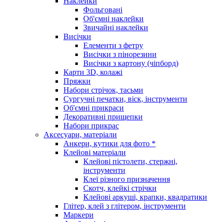
Наклейки
Фольговані
Об'ємні наклейки
Звичайні наклейки
Висічки
Елементи з фетру
Висічки з пінорезини
Висічки з картону (чіпборд)
Карти 3D, колажі
Пряжки
Набори стрічок, тасьми
Сургучні печатки, віск, інструменти
Об'ємні прикраси
Декоративні прищепки
Набори прикрас
Аксесуари, матеріали
Анкери, кутики для фото *
Клейові матеріали
Клейові пістолети, стержні,
інструменти
Клеї різного призначення
Скотч, клейкі стрічки
Клейові аркуші, крапки, квадратики
Глітер, клей з глітером, інструменти
Маркери