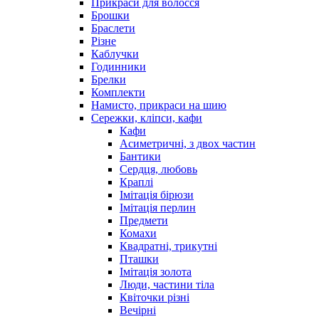
Прикраси для волосся
Брошки
Браслети
Різне
Каблучки
Годинники
Брелки
Комплекти
Намисто, прикраси на шию
Сережки, кліпси, кафи
Кафи
Асиметричні, з двох частин
Бантики
Сердця, любовь
Краплі
Імітація бірюзи
Імітація перлин
Предмети
Комахи
Квадратні, трикутні
Пташки
Імітація золота
Люди, частини тіла
Квіточки різні
Вечірні