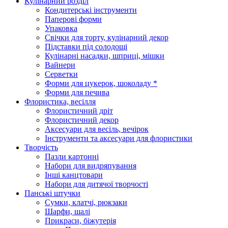
Кулінарний розділ
Кондитерські інструменти
Паперові форми
Упаковка
Свічки для торту, кулінарний декор
Підставки під солодощі
Кулінарні насадки, шприці, мішки
Вайнери
Серветки
Форми для цукерок, шоколаду *
Форми для печива
Флористика, весілля
Флористичний дріт
Флористичний декор
Аксесуари для весіль, вечірок
Інструменти та аксесуари для флористики
Творчість
Пазли картонні
Набори для видряпування
Інші канцтовари
Набори для дитячої творчості
Панські штучки
Сумки, клатчі, рюкзаки
Шарфи, шалі
Прикраси, біжутерія