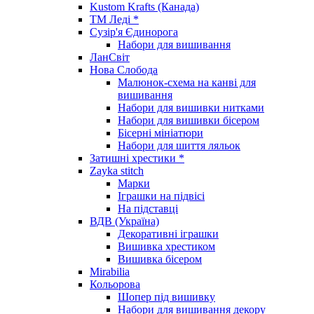
Kustom Krafts (Канада)
ТМ Леді *
Сузір'я Єдинорога
Набори для вишивання
ЛанСвіт
Нова Слобода
Малюнок-схема на канві для
вишивання
Набори для вишивки нитками
Набори для вишивки бісером
Бісерні мініатюри
Набори для шиття ляльок
Затишні хрестики *
Zayka stitch
Марки
Іграшки на підвісі
На підставці
ВДВ (Україна)
Декоративні іграшки
Вишивка хрестиком
Вишивка бісером
Mirabilia
Кольорова
Шопер під вишивку
Набори для вишивання декору