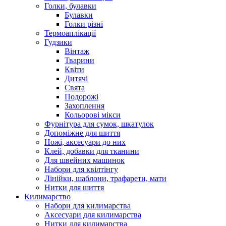
Голки, булавки
Булавки
Голки різні
Термоаплікації
Гудзики
Вінтаж
Тварини
Квіти
Дитячі
Свята
Подорожі
Захоплення
Кольорові мікси
Фурнітура для сумок, шкатулок
Допоміжне для шиття
Ножі, аксесуари до них
Клей, добавки для тканини
Для швейних машинок
Набори для квілтінгу
Лінійки, шаблони, трафарети, мати
Нитки для шиття
Килимарство
Набори для килимарства
Аксесуари для килимарства
Нитки для килимарства