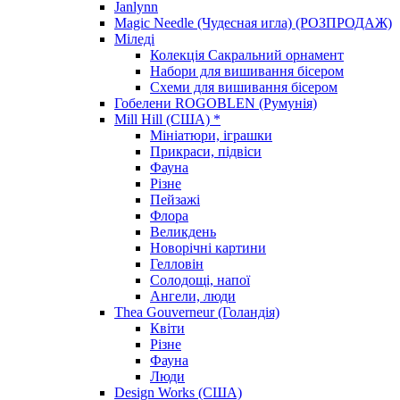
Janlynn
Magic Needle (Чудесная игла) (РОЗПРОДАЖ)
Міледі
Колекція Сакральний орнамент
Набори для вишивання бісером
Схеми для вишивання бісером
Гобелени ROGOBLEN (Румунія)
Mill Hill (США) *
Мініатюри, іграшки
Прикраси, підвіси
Фауна
Різне
Пейзажі
Флора
Великдень
Новорічні картини
Гелловін
Солодощі, напої
Ангели, люди
Thea Gouverneur (Голандія)
Квіти
Різне
Фауна
Люди
Design Works (США)