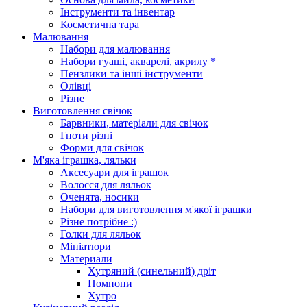
Інструменти та інвентар
Косметична тара
Малювання
Набори для малювання
Набори гуаші, акварелі, акрилу *
Пензлики та інші інструменти
Олівці
Різне
Виготовлення свічок
Барвники, матеріали для свічок
Гноти різні
Форми для свічок
М'яка іграшка, ляльки
Аксесуари для іграшок
Волосся для ляльок
Оченята, носики
Набори для виготовлення м'якої іграшки
Різне потрібне :)
Голки для ляльок
Мініатюри
Материали
Хутряний (синельний) дріт
Помпони
Хутро