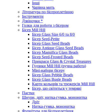
Інші
Чарівна мить
Література по бісероплетінню
Інструменти
Дзвіночки *
Голки для роботи з бісером
Бісер Mill Hill
Бісер Glass Size 6/0 та 8/0
Бісер Seed-Petite
Бісер Glass Seed Beads
Бісер Antique Glass Seed Beads
Бісер Magnifica Glass Beads
Бісер Seed-Frosted Beads
Прикраси Glass & Crystal Treasures
Гудзики Mill Hill (ручна работа)
Міні-набори бісеру
Бісер Glass Pebble Beads
Бісер Glass Bugle Beads
Карти кольорів та трежерсів Mill Hill
Бісер, що світиться у темряві
Паєтки
Шнури, дріт, нитка-гумка, мононитка
Дріт
Нитка-гумка, мононитка
Фурнітура для бісероплетіння