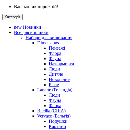
Ваш кошик порожній!
Категорії
new
Новинки
Все для вишивки
Набори для вишивання
Dimensions
Пейзажі
Флора
Фауна
Натюрморти
Люди
Дитяче
Новорічне
Різне
Lanarte (Голандія)
Люди
Фауна
Флора
Bucilla (США)
Vervaco (Бельгія)
Подушки
Картини