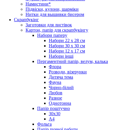
Намистини*
Підвіски, кулони, шарміки
Нитки для вышивки бисером
Скрапбукінг
Заготовки для листівок
Картон, папір для скрапбукінгу
Набори паперу
Набори 22 х 28 см
Набори 30 х 30 см
Набори 12 х 17 см
Набори інші
Пергаментний папір, велум, калька
Флора
Розводи, візерунки
Дитяча тема
Фауна
Чорно-білий
Любов
Разное
Однотонна
Папір поштучно
30х30
А4
Фольга
Папір ручної работи