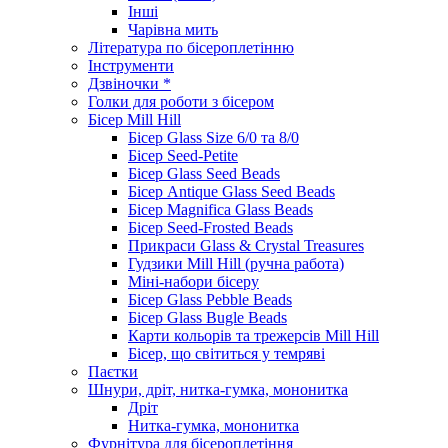
Інші
Чарівна мить
Література по бісероплетінню
Інструменти
Дзвіночки *
Голки для роботи з бісером
Бісер Mill Hill
Бісер Glass Size 6/0 та 8/0
Бісер Seed-Petite
Бісер Glass Seed Beads
Бісер Antique Glass Seed Beads
Бісер Magnifica Glass Beads
Бісер Seed-Frosted Beads
Прикраси Glass & Crystal Treasures
Гудзики Mill Hill (ручна работа)
Міні-набори бісеру
Бісер Glass Pebble Beads
Бісер Glass Bugle Beads
Карти кольорів та трежерсів Mill Hill
Бісер, що світиться у темряві
Паєтки
Шнури, дріт, нитка-гумка, мононитка
Дріт
Нитка-гумка, мононитка
Фурнітура для бісероплетіння