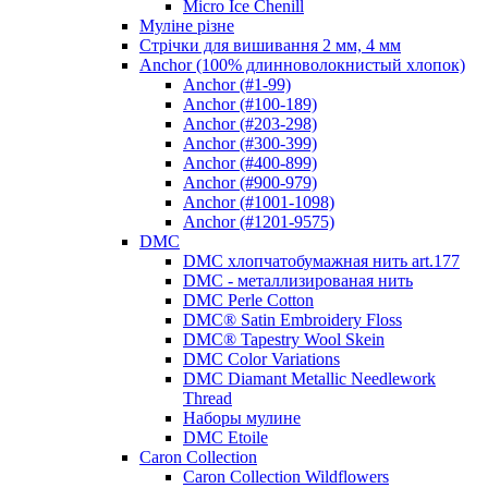
Micro Ice Chenill
Муліне різне
Стрічки для вишивання 2 мм, 4 мм
Anchor (100% длинноволокнистый хлопок)
Anchor (#1-99)
Anchor (#100-189)
Anchor (#203-298)
Anchor (#300-399)
Anchor (#400-899)
Anchor (#900-979)
Anchor (#1001-1098)
Anchor (#1201-9575)
DMC
DMC хлопчатобумажная нить art.177
DMC - металлизированая нить
DMC Perle Cotton
DMC® Satin Embroidery Floss
DMC® Tapestry Wool Skein
DMC Color Variations
DMC Diamant Metallic Needlework
Thread
Наборы мулине
DMC Etoile
Caron Collection
Caron Collection Wildflowers