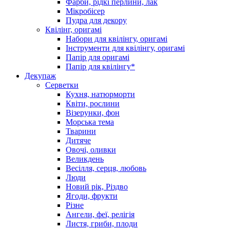
Фарби, рідкі перлини, лак
Мікробісер
Пудра для декору
Квілінг, оригамі
Набори для квілінгу, оригамі
Інструменти для квілінгу, оригамі
Папір для оригамі
Папір для квілінгу*
Декупаж
Серветки
Кухня, натюрморти
Квіти, рослини
Візерунки, фон
Морська тема
Тварини
Дитяче
Овочі, оливки
Великдень
Весілля, серця, любовь
Люди
Новий рік, Різдво
Ягоди, фрукти
Різне
Ангели, феї, релігія
Листя, гриби, плоди