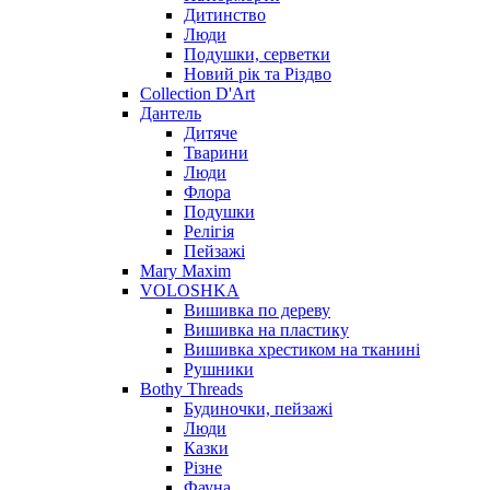
Дитинство
Люди
Подушки, серветки
Новий рік та Різдво
Collection D'Art
Дантель
Дитяче
Тварини
Люди
Флора
Подушки
Релігія
Пейзажі
Mary Maxim
VOLOSHKA
Вишивка по дереву
Вишивка на пластику
Вишивка хрестиком на тканині
Рушники
Bothy Threads
Будиночки, пейзажі
Люди
Казки
Різне
Фауна