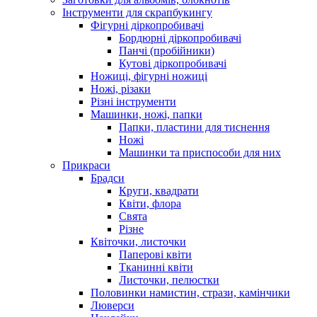
Інструменти для скрапбукингу
Фігурні діркопробивачі
Бордюрні діркопробивачі
Панчі (пробійники)
Кутові діркопробивачі
Ножиці, фігурні ножиці
Ножі, різаки
Різні інструменти
Машинки, ножі, папки
Папки, пластини для тиснення
Ножі
Машинки та приспособи для них
Прикраси
Брадси
Круги, квадрати
Квіти, флора
Свята
Різне
Квіточки, листочки
Паперові квіти
Тканинні квіти
Листочки, пелюстки
Половинки намистин, стрази, камінчики
Люверси