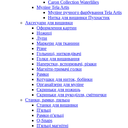
Caron Collection Waterlilies
Муліне Tela Artis
Муліне ручного фарбування Tela Artis
Нитка для вишивки Пухнастик
Аксесуари для вишивки
Оформлення картин
Ножиці
Лупи
Маркери для тканини
Різне
Гольниці, нитковдівачі
Голки для вишивання
Наперстки, вспорювачі, різаки
Магніти-тримачі голки
Рамки
Котушки для ниток, бобінки
Органайзери для муліне
Скриньки для ножиць
Скриньки для рукоділля, смітнички
Станки, рамки, пяльца
Станки для вишивки
П'яльці
Рамки-п'яльці
Q-Snaps
П'яльці магнітні