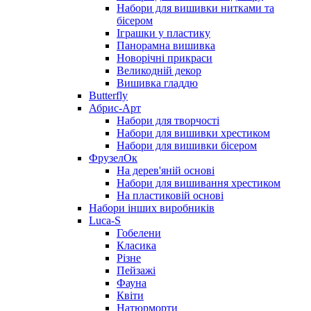
Набори для вишивки нитками та
бісером
Іграшки у пластику
Панорамна вишивка
Новорічні прикраси
Великодній декор
Вишивка гладдю
Butterfly
Абрис-Арт
Набори для творчості
Набори для вишивки хрестиком
Набори для вишивки бісером
ФрузелОк
На дерев'яній основі
Набори для вишивання хрестиком
На пластиковій основі
Набори інших виробників
Luca-S
Гобелени
Класика
Різне
Пейзажі
Фауна
Квіти
Натюрморти