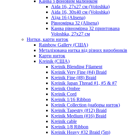
Канва з фоновим малюнком
Aida 16, 27х27 см (Voloshka)
Aida 16, 30х40 см (Voloshka)
Аїда 16 (Alisena)
Рівномірка 32 (Alisena)
Канва рівномірна 32 принтована
Voloshka, 27х27 см
Нитки, карти ниток
Rainbow Gallery (США)
Металізована нитка від різних виробників
Карти ниток
Kreinik (США)
Kreinik Blending Filament
Kreinik Very Fine (#4) Braid
Kreinik Fine (#8) Braid
Kreinik Japan Thread #1, #5 & #7
Kreinik Ombre
Kreinik Cord
Kreinik 1/16 Ribbon
Kreinik Collection (наборы ниток)
Kreinik Tapestry (#12) Braid
Kreinik Medium (#16) Braid
Kreinik cable
Kreinik 1/8 Ribbon
Kreinik Heavy #32 Braid (5m)