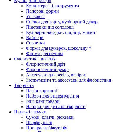
Кулінарний розділ
Кондитерські інструменти
Паперові форми
Упаковка
Свічки для торту, кулінарний декор
Підставки під солодощі
Кулінарні насадки, шприці, мішки
Вайнери
Серветки
Форми для цукерок, шоколаду *
Форми для печива
Флористика, весілля
Флористичний дріт
Флористичний декор
Аксесуари для весіль, вечірок
Інструменти та аксесуари для флористики
Творчість
Пазли картонні
Набори для видряпування
Інші канцтовари
Набори для дитячої творчості
Панські штучки
Сумки, клатчі, рюкзаки
Шарфи, шалі
Прикраси, біжутерія