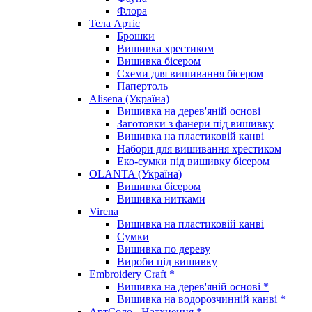
Флора
Тела Артіс
Брошки
Вишивка хрестиком
Вишивка бісером
Схеми для вишивання бісером
Папертоль
Alisena (Україна)
Вишивка на дерев'яній основі
Заготовки з фанери під вишивку
Вишивка на пластиковій канві
Набори для вишивання хрестиком
Еко-сумки під вишивку бісером
OLANTA (Україна)
Вишивка бісером
Вишивка нитками
Virena
Вишивка на пластиковій канві
Сумки
Вишивка по дереву
Вироби під вишивку
Embroidery Craft *
Вишивка на дерев'яній основі *
Вишивка на водорозчинній канві *
АртСоло - Натхнення *