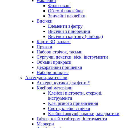
Наклейки
Фольговані
Об'ємні наклейки
Звичайні наклейки
Висічки
Елементи з фетру
Висічки з пінорезини
Висічки з картону (чіпборд)
Карти 3D, колажі
Пряжки
Набори стрічок, тасьми
Сургучні печатки, віск, інструменти
Об'ємні прикраси
Декоративні прищепки
Набори прикрас
Аксесуари, матеріали
Анкери, кутики для фото *
Клейові матеріали
Клейові пістолети, стержні,
інструменти
Клеї різного призначення
Скотч, клейкі стрічки
Клейові аркуші, крапки, квадратики
Глітер, клей з глітером, інструменти
Маркери