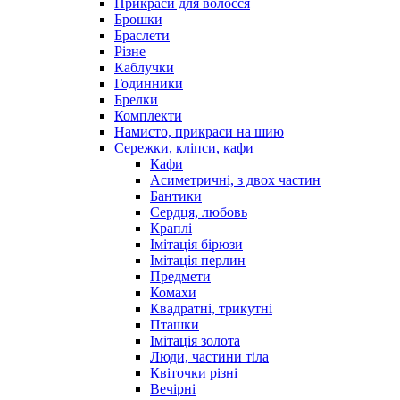
Прикраси для волосся
Брошки
Браслети
Різне
Каблучки
Годинники
Брелки
Комплекти
Намисто, прикраси на шию
Сережки, кліпси, кафи
Кафи
Асиметричні, з двох частин
Бантики
Сердця, любовь
Краплі
Імітація бірюзи
Імітація перлин
Предмети
Комахи
Квадратні, трикутні
Пташки
Імітація золота
Люди, частини тіла
Квіточки різні
Вечірні