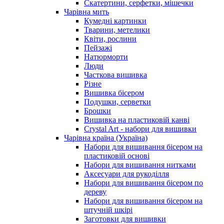
Скатертини, серфетки, мішечки
Чарiвна мить
Кумедні картинки
Тварини, метелики
Квіти, рослини
Пейзажі
Натюрморти
Люди
Часткова вишивка
Різне
Вишивка бісером
Подушки, серветки
Брошки
Вишивка на пластиковій канві
Crystal Art - набори для вишивки
Чарівна країна (Україна)
Набори для вишивання бісером на
пластиковій основі
Набори для вишивання нитками
Аксесуари для рукоділля
Набори для вишивання бісером по
дереву
Набори для вишивання бісером на
штучній шкірі
Заготовки для вишивки