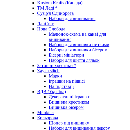
Kustom Krafts (Канада)
ТМ Леді *
Сузір'я Єдинорога
Набори для вишивання
ЛанСвіт
Нова Слобода
Малюнок-схема на канві для
вишивання
Набори для вишивки нитками
Набори для вишивки бісером
Бісерні мініатюри
Набори для шиття ляльок
Затишні хрестики *
Zayka stitch
Марки
Іграшки на підвісі
На підставці
ВДВ (Україна)
Декоративні іграшки
Вишивка хрестиком
Вишивка бісером
Mirabilia
Кольорова
Шопер під вишивку
Набори для вишивання декору