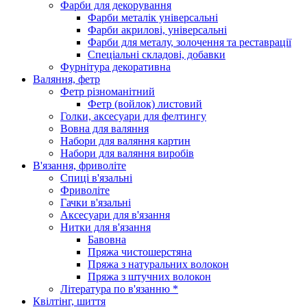
Фарби для декорування
Фарби металік універсальні
Фарби акрилові, універсальні
Фарби для металу, золочення та реставрації
Спеціальні складові, добавки
Фурнітура декоративна
Валяння, фетр
Фетр різноманітний
Фетр (войлок) листовий
Голки, аксесуари для фелтингу
Вовна для валяння
Набори для валяння картин
Набори для валяння виробів
В'язання, фриволіте
Спиці в'язальні
Фриволіте
Гачки в'язальні
Аксесуари для в'язання
Нитки для в'язання
Бавовна
Пряжа чистошерстяна
Пряжа з натуральних волокон
Пряжа з штучних волокон
Література по в'язанню *
Квілтінг, шиття