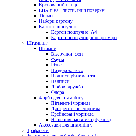
Крепований папір
ЕВА піна - листи, інші поверхні
Тішью
Набори картону
Картон поштучно
Картон поштучно, А4
Картон поштучно, інші розміри
Штампінг
Штампи
Візерунки, фон
Фауна
Різне
Поздоровляємо
Надписи різноманітні
Надписи
Любов, дружба
Флора
Фарба для штампінгу
Пігментні чорнила
Дистресингові чорнила
Крейдовані чорнила
На основі барвника (dye ink)
Аксесуари для штампінгу
Трафарети
Заготовки для альбомів, блокнотів