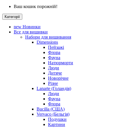
Ваш кошик порожній!
Категорії
new
Новинки
Все для вишивки
Набори для вишивання
Dimensions
Пейзажі
Флора
Фауна
Натюрморти
Люди
Дитяче
Новорічне
Різне
Lanarte (Голандія)
Люди
Фауна
Флора
Bucilla (США)
Vervaco (Бельгія)
Подушки
Картини