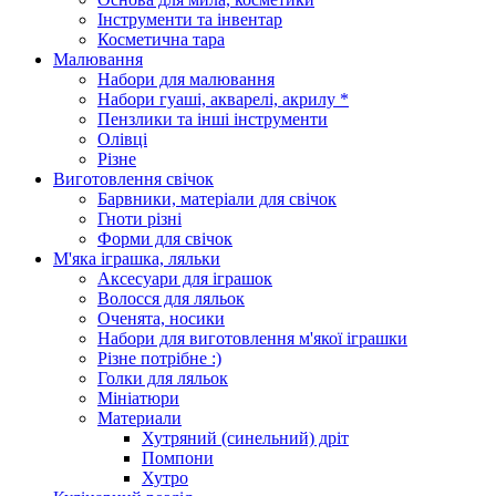
Інструменти та інвентар
Косметична тара
Малювання
Набори для малювання
Набори гуаші, акварелі, акрилу *
Пензлики та інші інструменти
Олівці
Різне
Виготовлення свічок
Барвники, матеріали для свічок
Гноти різні
Форми для свічок
М'яка іграшка, ляльки
Аксесуари для іграшок
Волосся для ляльок
Оченята, носики
Набори для виготовлення м'якої іграшки
Різне потрібне :)
Голки для ляльок
Мініатюри
Материали
Хутряний (синельний) дріт
Помпони
Хутро