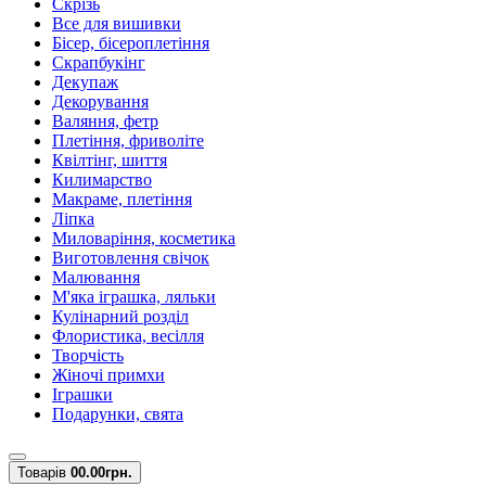
Скрізь
Все для вишивки
Бісер, бісероплетіння
Скрапбукінг
Декупаж
Декорування
Валяння, фетр
Плетіння, фриволіте
Квілтінг, шиття
Килимарство
Макраме, плетіння
Ліпка
Миловаріння, косметика
Виготовлення свічок
Малювання
М'яка іграшка, ляльки
Кулінарний розділ
Флористика, весілля
Творчість
Жіночі примхи
Іграшки
Подарунки, свята
Товарів
0
0.00грн.