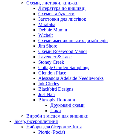
Схеми, листівки, книжки
Література по вишивці
Схеми та буклети
Заготовки для листівок
Mirabilia
Debbie Mumm
Wichelt
Схеми американських дизайнерів
Jim Shore
Cхеми Rosewood Manor
Lavender & Lace
Stoney Creek
Cottage Garden Samplings
Glendon Place
Alessandra Adelaide Needleworks
Ink Circles
Blackbird Designs
Just Nan
Вікторія Попович
Друковані схеми
Паки
Вироби з місцем для вишивки
Бісер, бісероплетіння
Набори для бісероплетіння
Ріоліс (Росія)