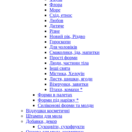
Флора
Море
Схід, етнос
Любов
Дитяче
Різне
Новий рік, Різдво
Гороскопи
Для чоловіків
Смаколики, їда, напитки
Прості форми
Люди, частини тіла
Інші свята
Містика, Хелоуїн
Листя, шишки, ягоди
Візерунки, завитки
Птахи, комахи *
Форми в палетах
Форми під нарізку *
Силіконові форми та молди
Віддушки косметичні
Штампи для мила
Добавки, декор
Сухоцвіти, сухофрукти
Основа для мила, косметики