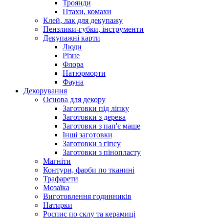
Троянди
Птахи, комахи
Клей, лак для декупажу
Пензлики-губки, інструменти
Декупажні карти
Люди
Різне
Флора
Натюрморти
Фауна
Декорування
Основа для декору
Заготовки під ліпку
Заготовки з дерева
Заготовки з пап'є маше
Інші заготовки
Заготовки з гіпсу
Заготовки з пінопласту
Магніти
Контури, фарби по тканині
Трафарети
Мозаїка
Виготовлення годинників
Натирки
Роспис по склу та керамиці