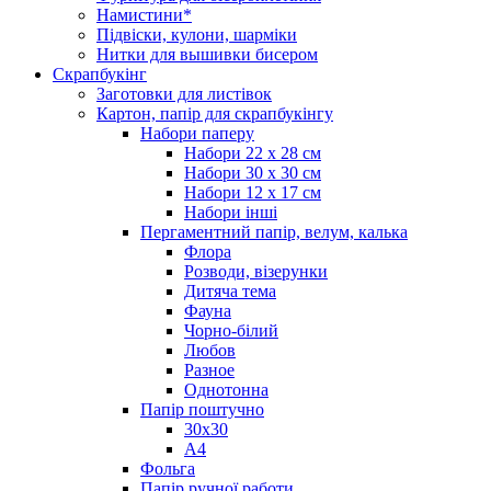
Намистини*
Підвіски, кулони, шарміки
Нитки для вышивки бисером
Скрапбукінг
Заготовки для листівок
Картон, папір для скрапбукінгу
Набори паперу
Набори 22 х 28 см
Набори 30 х 30 см
Набори 12 х 17 см
Набори інші
Пергаментний папір, велум, калька
Флора
Розводи, візерунки
Дитяча тема
Фауна
Чорно-білий
Любов
Разное
Однотонна
Папір поштучно
30х30
А4
Фольга
Папір ручної работи