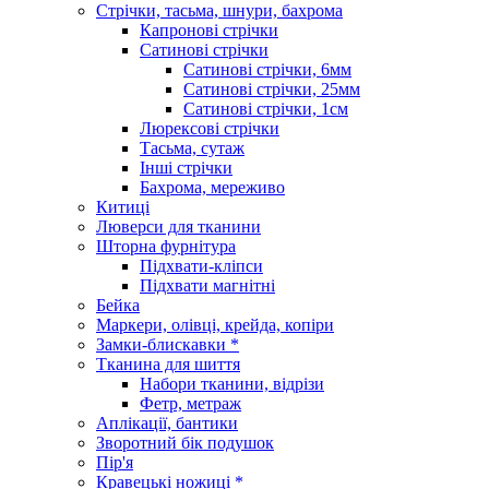
Стрічки, тасьма, шнури, бахрома
Капронові стрічки
Сатинові стрічки
Сатинові стрічки, 6мм
Сатинові стрічки, 25мм
Сатинові стрічки, 1см
Люрексові стрічки
Тасьма, сутаж
Інші стрічки
Бахрома, мереживо
Китиці
Люверси для тканини
Шторна фурнітура
Підхвати-кліпси
Підхвати магнітні
Бейка
Маркери, олівці, крейда, копіри
Замки-блискавки *
Тканина для шиття
Набори тканини, відрізи
Фетр, метраж
Аплікації, бантики
Зворотний бік подушок
Пір'я
Кравецькі ножиці *