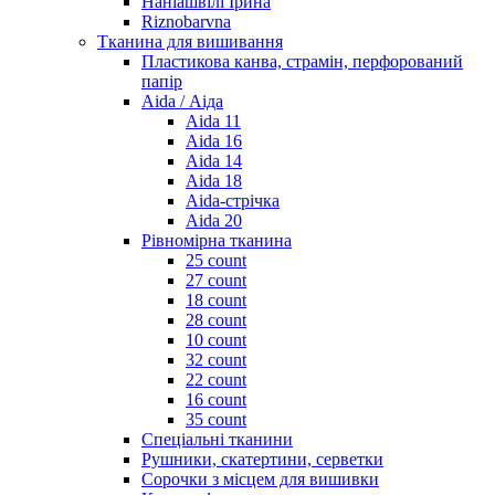
Наніашвілі Ірина
Riznobarvna
Тканина для вишивання
Пластикова канва, страмін, перфорований
папір
Aida / Аіда
Aida 11
Aida 16
Aida 14
Aida 18
Aida-стрічка
Aida 20
Рівномірна тканина
25 count
27 count
18 count
28 count
10 count
32 count
22 count
16 count
35 count
Спеціальні тканини
Рушники, скатертини, серветки
Сорочки з місцем для вишивки