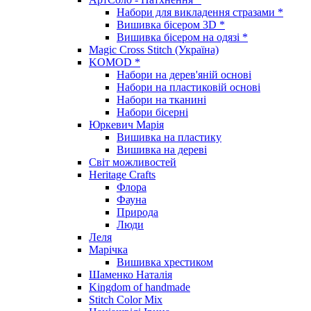
Набори для викладення стразами *
Вишивка бісером 3D *
Вишивка бісером на одязі *
Magic Cross Stitch (Україна)
KOMOD *
Набори на дерев'яній основі
Набори на пластиковій основі
Набори на тканині
Набори бісерні
Юркевич Марія
Вишивка на пластику
Вишивка на дереві
Світ можливостей
Heritage Crafts
Флора
Фауна
Природа
Люди
Леля
Марічка
Вишивка хрестиком
Шаменко Наталія
Kingdom of handmade
Stitch Color Mix