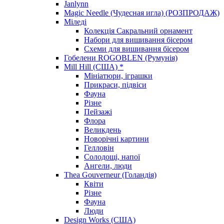
Janlynn
Magic Needle (Чудесная игла) (РОЗПРОДАЖ)
Міледі
Колекція Сакральний орнамент
Набори для вишивання бісером
Схеми для вишивання бісером
Гобелени ROGOBLEN (Румунія)
Mill Hill (США) *
Мініатюри, іграшки
Прикраси, підвіси
Фауна
Різне
Пейзажі
Флора
Великдень
Новорічні картини
Гелловін
Солодощі, напої
Ангели, люди
Thea Gouverneur (Голандія)
Квіти
Різне
Фауна
Люди
Design Works (США)