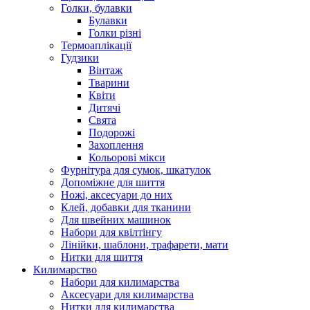
Голки, булавки
Булавки
Голки різні
Термоаплікації
Гудзики
Вінтаж
Тварини
Квіти
Дитячі
Свята
Подорожі
Захоплення
Кольорові мікси
Фурнітура для сумок, шкатулок
Допоміжне для шиття
Ножі, аксесуари до них
Клей, добавки для тканини
Для швейних машинок
Набори для квілтінгу
Лінійки, шаблони, трафарети, мати
Нитки для шиття
Килимарство
Набори для килимарства
Аксесуари для килимарства
Нитки для килимарства