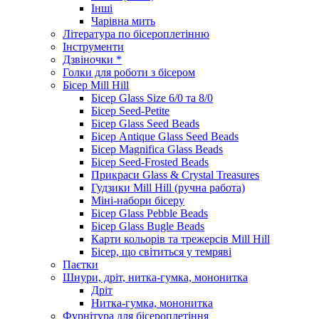
Інші
Чарівна мить
Література по бісероплетінню
Інструменти
Дзвіночки *
Голки для роботи з бісером
Бісер Mill Hill
Бісер Glass Size 6/0 та 8/0
Бісер Seed-Petite
Бісер Glass Seed Beads
Бісер Antique Glass Seed Beads
Бісер Magnifica Glass Beads
Бісер Seed-Frosted Beads
Прикраси Glass & Crystal Treasures
Гудзики Mill Hill (ручна работа)
Міні-набори бісеру
Бісер Glass Pebble Beads
Бісер Glass Bugle Beads
Карти кольорів та трежерсів Mill Hill
Бісер, що світиться у темряві
Паєтки
Шнури, дріт, нитка-гумка, мононитка
Дріт
Нитка-гумка, мононитка
Фурнітура для бісероплетіння