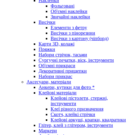
Наклейки
Фольговані
Об'ємні наклейки
Звичайні наклейки
Висічки
Елементи з фетру
Висічки з пінорезини
Висічки з картону (чіпборд)
Карти 3D, колажі
Пряжки
Набори стрічок, тасьми
Сургучні печатки, віск, інструменти
Об'ємні прикраси
Декоративні прищепки
Набори прикрас
Аксесуари, матеріали
Анкери, кутики для фото *
Клейові матеріали
Клейові пістолети, стержні,
інструменти
Клеї різного призначення
Скотч, клейкі стрічки
Клейові аркуші, крапки, квадратики
Глітер, клей з глітером, інструменти
Маркери