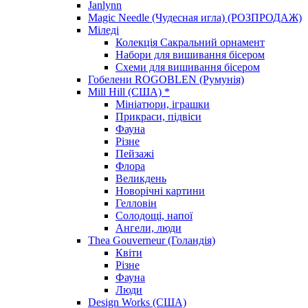
Janlynn
Magic Needle (Чудесная игла) (РОЗПРОДАЖ)
Міледі
Колекція Сакральний орнамент
Набори для вишивання бісером
Схеми для вишивання бісером
Гобелени ROGOBLEN (Румунія)
Mill Hill (США) *
Мініатюри, іграшки
Прикраси, підвіси
Фауна
Різне
Пейзажі
Флора
Великдень
Новорічні картини
Гелловін
Солодощі, напої
Ангели, люди
Thea Gouverneur (Голандія)
Квіти
Різне
Фауна
Люди
Design Works (США)