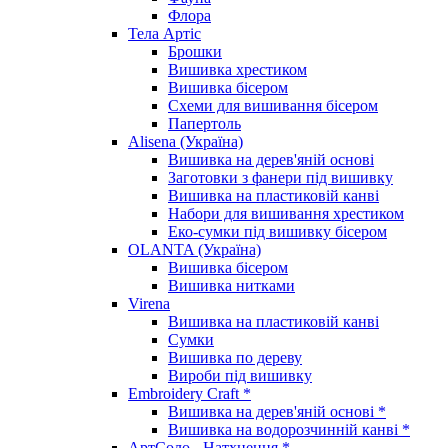
Флора
Тела Артіс
Брошки
Вишивка хрестиком
Вишивка бісером
Схеми для вишивання бісером
Папертоль
Alisena (Україна)
Вишивка на дерев'яній основі
Заготовки з фанери під вишивку
Вишивка на пластиковій канві
Набори для вишивання хрестиком
Еко-сумки під вишивку бісером
OLANTA (Україна)
Вишивка бісером
Вишивка нитками
Virena
Вишивка на пластиковій канві
Сумки
Вишивка по дереву
Вироби під вишивку
Embroidery Craft *
Вишивка на дерев'яній основі *
Вишивка на водорозчинній канві *
АртСоло - Натхнення *