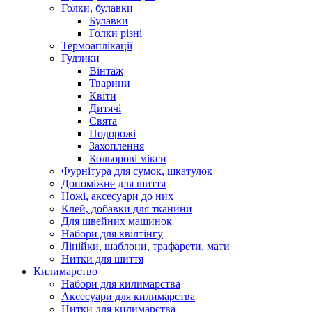
Голки, булавки
Булавки
Голки різні
Термоаплікації
Гудзики
Вінтаж
Тварини
Квіти
Дитячі
Свята
Подорожі
Захоплення
Кольорові мікси
Фурнітура для сумок, шкатулок
Допоміжне для шиття
Ножі, аксесуари до них
Клей, добавки для тканини
Для швейних машинок
Набори для квілтінгу
Лінійки, шаблони, трафарети, мати
Нитки для шиття
Килимарство
Набори для килимарства
Аксесуари для килимарства
Нитки для килимарства