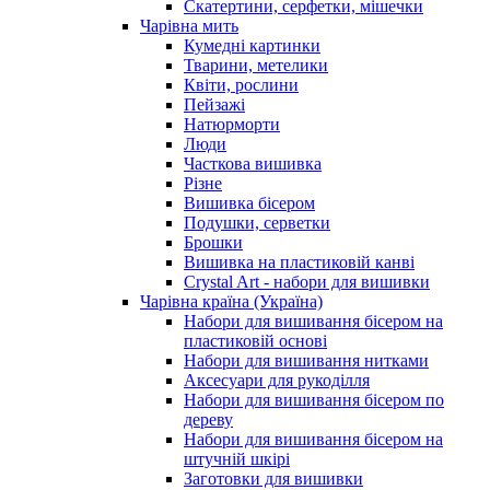
Скатертини, серфетки, мішечки
Чарiвна мить
Кумедні картинки
Тварини, метелики
Квіти, рослини
Пейзажі
Натюрморти
Люди
Часткова вишивка
Різне
Вишивка бісером
Подушки, серветки
Брошки
Вишивка на пластиковій канві
Crystal Art - набори для вишивки
Чарівна країна (Україна)
Набори для вишивання бісером на
пластиковій основі
Набори для вишивання нитками
Аксесуари для рукоділля
Набори для вишивання бісером по
дереву
Набори для вишивання бісером на
штучній шкірі
Заготовки для вишивки