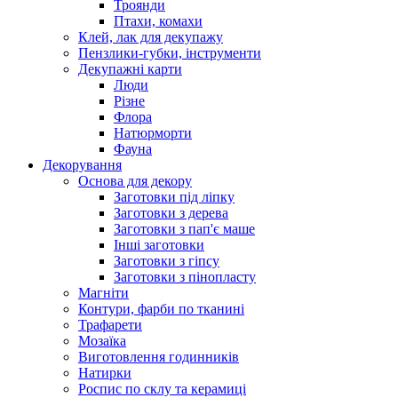
Троянди
Птахи, комахи
Клей, лак для декупажу
Пензлики-губки, інструменти
Декупажні карти
Люди
Різне
Флора
Натюрморти
Фауна
Декорування
Основа для декору
Заготовки під ліпку
Заготовки з дерева
Заготовки з пап'є маше
Інші заготовки
Заготовки з гіпсу
Заготовки з пінопласту
Магніти
Контури, фарби по тканині
Трафарети
Мозаїка
Виготовлення годинників
Натирки
Роспис по склу та керамиці