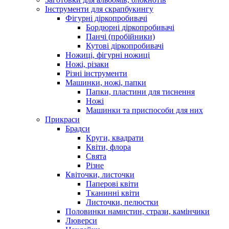
Інструменти для скрапбукингу
Фігурні діркопробивачі
Бордюрні діркопробивачі
Панчі (пробійники)
Кутові діркопробивачі
Ножиці, фігурні ножиці
Ножі, різаки
Різні інструменти
Машинки, ножі, папки
Папки, пластини для тиснення
Ножі
Машинки та приспособи для них
Прикраси
Брадси
Круги, квадрати
Квіти, флора
Свята
Різне
Квіточки, листочки
Паперові квіти
Тканинні квіти
Листочки, пелюстки
Половинки намистин, стрази, камінчики
Люверси