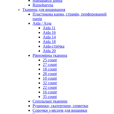
Наніашвілі Ірина
Riznobarvna
Тканина для вишивання
Пластикова канва, страмін, перфорований
папір
Aida / Аіда
Aida 11
Aida 16
Aida 14
Aida 18
Aida-стрічка
Aida 20
Рівномірна тканина
25 count
27 count
18 count
28 count
10 count
32 count
22 count
16 count
35 count
Спеціальні тканини
Рушники, скатертини, серветки
Сорочки з місцем для вишивки