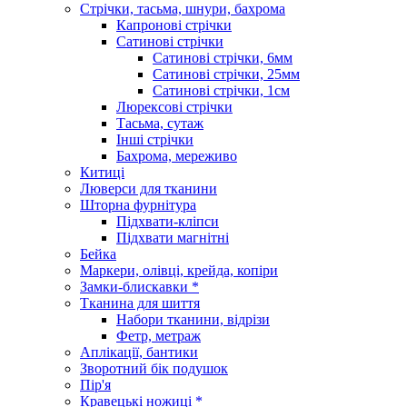
Стрічки, тасьма, шнури, бахрома
Капронові стрічки
Сатинові стрічки
Сатинові стрічки, 6мм
Сатинові стрічки, 25мм
Сатинові стрічки, 1см
Люрексові стрічки
Тасьма, сутаж
Інші стрічки
Бахрома, мереживо
Китиці
Люверси для тканини
Шторна фурнітура
Підхвати-кліпси
Підхвати магнітні
Бейка
Маркери, олівці, крейда, копіри
Замки-блискавки *
Тканина для шиття
Набори тканини, відрізи
Фетр, метраж
Аплікації, бантики
Зворотний бік подушок
Пір'я
Кравецькі ножиці *