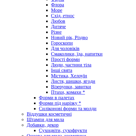
Флора
Море
Схід, етнос
Любов
Дитяче
Різне
Новий рік, Різдво
Гороскопи
Для чоловіків
Смаколики, їда, напитки
Прості форми
Люди, частини тіла
Інші свята
Містика, Хелоуїн
Листя, шишки, ягоди
Візерунки, завитки
Птахи, комахи *
Форми в палетах
Форми під нарізку *
Силіконові форми та молди
Віддушки косметичні
Штампи для мила
Добавки, декор
Сухоцвіти, сухофрукти
Основа для мила, косметики