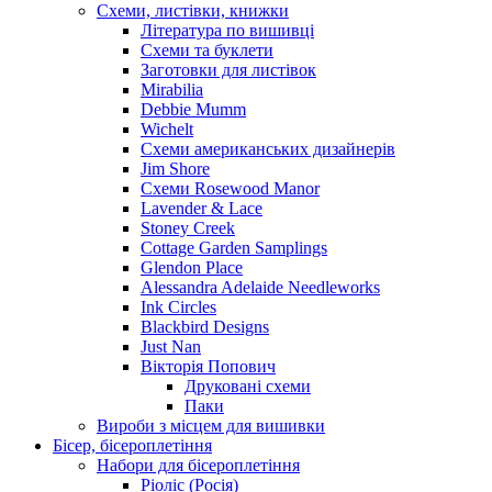
Схеми, листівки, книжки
Література по вишивці
Схеми та буклети
Заготовки для листівок
Mirabilia
Debbie Mumm
Wichelt
Схеми американських дизайнерів
Jim Shore
Cхеми Rosewood Manor
Lavender & Lace
Stoney Creek
Cottage Garden Samplings
Glendon Place
Alessandra Adelaide Needleworks
Ink Circles
Blackbird Designs
Just Nan
Вікторія Попович
Друковані схеми
Паки
Вироби з місцем для вишивки
Бісер, бісероплетіння
Набори для бісероплетіння
Ріоліс (Росія)