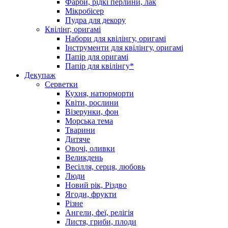
Фарби, рідкі перлини, лак
Мікробісер
Пудра для декору
Квілінг, оригамі
Набори для квілінгу, оригамі
Інструменти для квілінгу, оригамі
Папір для оригамі
Папір для квілінгу*
Декупаж
Серветки
Кухня, натюрморти
Квіти, рослини
Візерунки, фон
Морська тема
Тварини
Дитяче
Овочі, оливки
Великдень
Весілля, серця, любовь
Люди
Новий рік, Різдво
Ягоди, фрукти
Різне
Ангели, феї, релігія
Листя, гриби, плоди