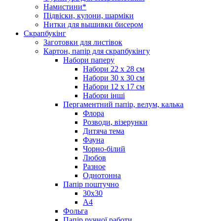
Намистини*
Підвіски, кулони, шарміки
Нитки для вышивки бисером
Скрапбукінг
Заготовки для листівок
Картон, папір для скрапбукінгу
Набори паперу
Набори 22 х 28 см
Набори 30 х 30 см
Набори 12 х 17 см
Набори інші
Пергаментний папір, велум, калька
Флора
Розводи, візерунки
Дитяча тема
Фауна
Чорно-білий
Любов
Разное
Однотонна
Папір поштучно
30х30
А4
Фольга
Папір ручної работи