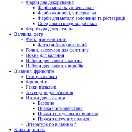
Фарби для декорування
Фарби металік універсальні
Фарби акрилові, універсальні
Фарби для металу, золочення та реставрації
Спеціальні складові, добавки
Фурнітура декоративна
Валяння, фетр
Фетр різноманітний
Фетр (войлок) листовий
Голки, аксесуари для фелтингу
Вовна для валяння
Набори для валяння картин
Набори для валяння виробів
В'язання, фриволіте
Спиці в'язальні
Фриволіте
Гачки в'язальні
Аксесуари для в'язання
Нитки для в'язання
Бавовна
Пряжа чистошерстяна
Пряжа з натуральних волокон
Пряжа з штучних волокон
Література по в'язанню *
Квілтінг, шиття