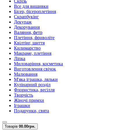
Скрізь
Все для вишивки
Бісер, бісероплетіння
Скрапбукінг
Декупаж
Декорування
Валяння, фетр
Плетіння, фриволіте
Квілтінг, шиття
Килимарство
Макраме, плетіння
Ліпка
Миловаріння, косметика
Виготовлення свічок
Малювання
М'яка іграшка, ляльки
Кулінарний розділ
Флористика, весілля
Творчість
Жіночі примхи
Іграшки
Подарунки, свята
Товарів
0
0.00грн.