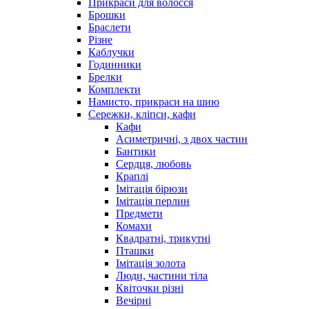
Прикраси для волосся
Брошки
Браслети
Різне
Каблучки
Годинники
Брелки
Комплекти
Намисто, прикраси на шию
Сережки, кліпси, кафи
Кафи
Асиметричні, з двох частин
Бантики
Сердця, любовь
Краплі
Імітація бірюзи
Імітація перлин
Предмети
Комахи
Квадратні, трикутні
Пташки
Імітація золота
Люди, частини тіла
Квіточки різні
Вечірні