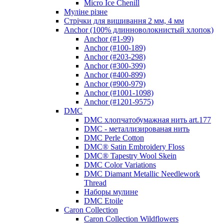
Micro Ice Chenill
Муліне різне
Стрічки для вишивання 2 мм, 4 мм
Anchor (100% длинноволокнистый хлопок)
Anchor (#1-99)
Anchor (#100-189)
Anchor (#203-298)
Anchor (#300-399)
Anchor (#400-899)
Anchor (#900-979)
Anchor (#1001-1098)
Anchor (#1201-9575)
DMC
DMC хлопчатобумажная нить art.177
DMC - металлизированая нить
DMC Perle Cotton
DMC® Satin Embroidery Floss
DMC® Tapestry Wool Skein
DMC Color Variations
DMC Diamant Metallic Needlework
Thread
Наборы мулине
DMC Etoile
Caron Collection
Caron Collection Wildflowers