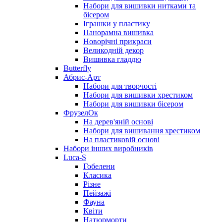
Набори для вишивки нитками та
бісером
Іграшки у пластику
Панорамна вишивка
Новорічні прикраси
Великодній декор
Вишивка гладдю
Butterfly
Абрис-Арт
Набори для творчості
Набори для вишивки хрестиком
Набори для вишивки бісером
ФрузелОк
На дерев'яній основі
Набори для вишивання хрестиком
На пластиковій основі
Набори інших виробників
Luca-S
Гобелени
Класика
Різне
Пейзажі
Фауна
Квіти
Натюрморти