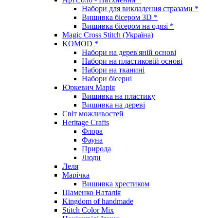
Набори для викладення стразами *
Вишивка бісером 3D *
Вишивка бісером на одязі *
Magic Cross Stitch (Україна)
KOMOD *
Набори на дерев'яній основі
Набори на пластиковій основі
Набори на тканині
Набори бісерні
Юркевич Марія
Вишивка на пластику
Вишивка на дереві
Світ можливостей
Heritage Crafts
Флора
Фауна
Природа
Люди
Леля
Марічка
Вишивка хрестиком
Шаменко Наталія
Kingdom of handmade
Stitch Color Mix