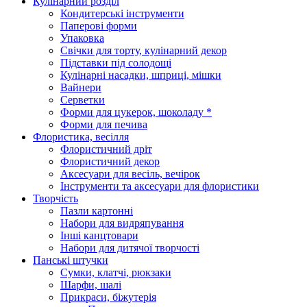
Кулінарний розділ
Кондитерські інструменти
Паперові форми
Упаковка
Свічки для торту, кулінарний декор
Підставки під солодощі
Кулінарні насадки, шприці, мішки
Вайнери
Серветки
Форми для цукерок, шоколаду *
Форми для печива
Флористика, весілля
Флористичний дріт
Флористичний декор
Аксесуари для весіль, вечірок
Інструменти та аксесуари для флористики
Творчість
Пазли картонні
Набори для видряпування
Інші канцтовари
Набори для дитячої творчості
Панські штучки
Сумки, клатчі, рюкзаки
Шарфи, шалі
Прикраси, біжутерія