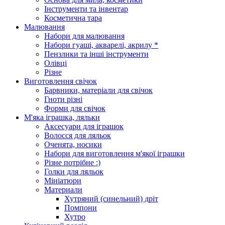
Інструменти та інвентар
Косметична тара
Малювання
Набори для малювання
Набори гуаші, акварелі, акрилу *
Пензлики та інші інструменти
Олівці
Різне
Виготовлення свічок
Барвники, матеріали для свічок
Гноти різні
Форми для свічок
М'яка іграшка, ляльки
Аксесуари для іграшок
Волосся для ляльок
Оченята, носики
Набори для виготовлення м'якої іграшки
Різне потрібне :)
Голки для ляльок
Мініатюри
Материали
Хутряний (синельний) дріт
Помпони
Хутро