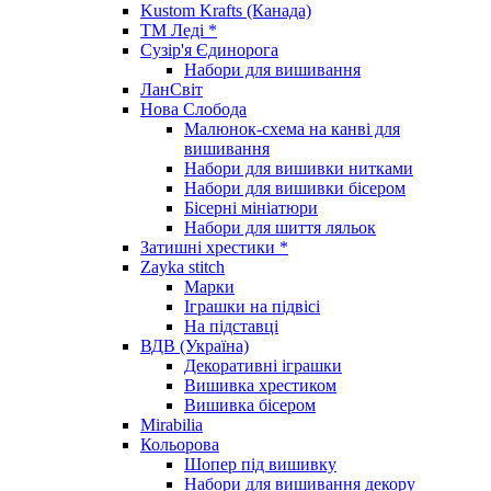
Kustom Krafts (Канада)
ТМ Леді *
Сузір'я Єдинорога
Набори для вишивання
ЛанСвіт
Нова Слобода
Малюнок-схема на канві для
вишивання
Набори для вишивки нитками
Набори для вишивки бісером
Бісерні мініатюри
Набори для шиття ляльок
Затишні хрестики *
Zayka stitch
Марки
Іграшки на підвісі
На підставці
ВДВ (Україна)
Декоративні іграшки
Вишивка хрестиком
Вишивка бісером
Mirabilia
Кольорова
Шопер під вишивку
Набори для вишивання декору