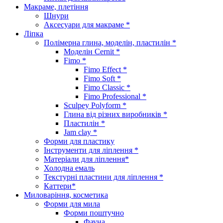
Макраме, плетіння
Шнури
Аксесуари для макраме *
Ліпка
Полімерна глина, моделін, пластилін *
Моделін Cernit *
Fimo *
Fimo Effect *
Fimo Soft *
Fimo Classic *
Fimo Professional *
Sculpey Polyform *
Глина від різних виробників *
Пластилін *
Jam clay *
Форми для пластику
Інструменти для ліплення *
Матеріали для ліплення*
Холодна емаль
Текстурні пластини для ліплення *
Каттери*
Миловаріння, косметика
Форми для мила
Форми поштучно
Фауна