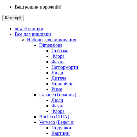
Ваш кошик порожній!
Категорії
new
Новинки
Все для вишивки
Набори для вишивання
Dimensions
Пейзажі
Флора
Фауна
Натюрморти
Люди
Дитяче
Новорічне
Різне
Lanarte (Голандія)
Люди
Фауна
Флора
Bucilla (США)
Vervaco (Бельгія)
Подушки
Картини