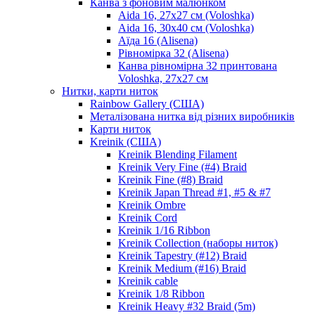
Канва з фоновим малюнком
Aida 16, 27х27 см (Voloshka)
Aida 16, 30х40 см (Voloshka)
Аїда 16 (Alisena)
Рівномірка 32 (Alisena)
Канва рівномірна 32 принтована
Voloshka, 27х27 см
Нитки, карти ниток
Rainbow Gallery (США)
Металізована нитка від різних виробників
Карти ниток
Kreinik (США)
Kreinik Blending Filament
Kreinik Very Fine (#4) Braid
Kreinik Fine (#8) Braid
Kreinik Japan Thread #1, #5 & #7
Kreinik Ombre
Kreinik Cord
Kreinik 1/16 Ribbon
Kreinik Collection (наборы ниток)
Kreinik Tapestry (#12) Braid
Kreinik Medium (#16) Braid
Kreinik cable
Kreinik 1/8 Ribbon
Kreinik Heavy #32 Braid (5m)