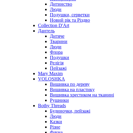
Дитинство
Люди
Подушки, серветки
Новий рік та Різдво
Collection D'Art
Дантель
Дитяче
Тварини
Люди
Флора
Подушки
Релігія
Пейзажі
Mary Maxim
VOLOSHKA
Вишивка по дереву
Вишивка на пластику
Вишивка хрестиком на тканині
Рушники
Bothy Threads
Будиночки, пейзажі
Люди
Казки
Різне
Фауна