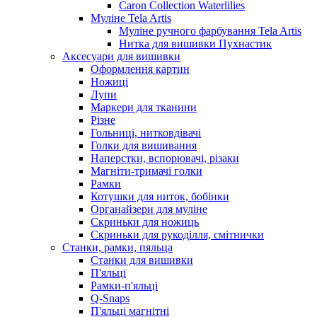
Caron Collection Waterlilies
Муліне Tela Artis
Муліне ручного фарбування Tela Artis
Нитка для вишивки Пухнастик
Аксесуари для вишивки
Оформлення картин
Ножиці
Лупи
Маркери для тканини
Різне
Гольниці, нитковдівачі
Голки для вишивання
Наперстки, вспорювачі, різаки
Магніти-тримачі голки
Рамки
Котушки для ниток, бобінки
Органайзери для муліне
Скриньки для ножиць
Скриньки для рукоділля, смітнички
Станки, рамки, пяльца
Станки для вишивки
П'яльці
Рамки-п'яльці
Q-Snaps
П'яльці магнітні