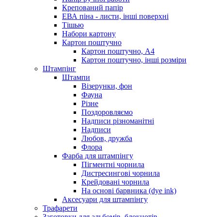
Крепований папір
ЕВА піна - листи, інші поверхні
Тішью
Набори картону
Картон поштучно
Картон поштучно, А4
Картон поштучно, інші розміри
Штампінг
Штампи
Візерунки, фон
Фауна
Різне
Поздоровляємо
Надписи різноманітні
Надписи
Любов, дружба
Флора
Фарба для штампінгу
Пігментні чорнила
Дистресингові чорнила
Крейдовані чорнила
На основі барвника (dye ink)
Аксесуари для штампінгу
Трафарети
Заготовки для альбомів, блокнотів